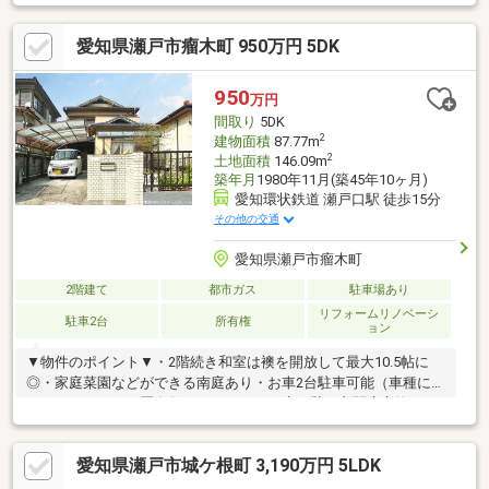
有（車種による）■イワクラゴールデンホーム施工の家
愛知県瀬戸市瘤木町 950万円 5DK
950
万円
間取り
5DK
2
建物面積
87.77m
2
土地面積
146.09m
築年月
1980年11月(築45年10ヶ月)
愛知環状鉄道 瀬戸口駅 徒歩15分
その他の交通
愛知県瀬戸市瘤木町
2階建て
都市ガス
駐車場あり
リフォームリノベーシ
駐車2台
所有権
ョン
▼物件のポイント▼・2階続き和室は襖を開放して最大10.5帖に
◎・家庭菜園などができる南庭あり・お車2台駐車可能（車種によ
る）・リフォーム歴多数あり トイレ、床、壁、玄関扉交換な
ど・2018年瓦交換、外壁塗装、防水工事実施・高台立地につき日
当たり、風通し良好・現状有姿渡し▼立地のポイント▼・国道
愛知県瀬戸市城ケ根町 3,190万円 5LDK
363号線近くのため各方面へ車でアクセス良好・近隣買い物施設
＆公園多数・閑静な住宅街※南東側隣地への一部越境あり（覚書