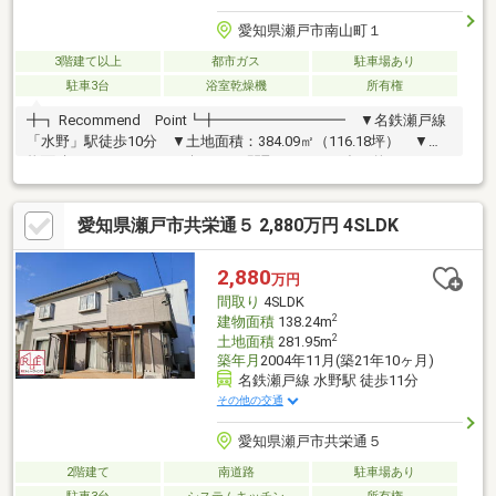
愛知県瀬戸市南山町１
3階建て以上
都市ガス
駐車場あり
駐車3台
浴室乾燥機
所有権
╋┓ Recommend Point┗╋━━━━━━━━━ ▼名鉄瀬戸線
「水野」駅徒歩10分 ▼土地面積：384.09㎡（116.18坪） ▼建
物面積：304.76㎡（92.18坪） ▼間取：7SLDK+多目的スペー
ス ▼多目的スペースは約29.8帖 ▼LDKは間口12.6mのワイドス
パン設計 ▼2005年5月築 ▼高台につき日当たり・眺望・通風
愛知県瀬戸市共栄通５ 2,880万円 4SLDK
良好 ▼ホームエレベーター付
2,880
万円
間取り
4SLDK
2
建物面積
138.24m
2
土地面積
281.95m
築年月
2004年11月(築21年10ヶ月)
名鉄瀬戸線 水野駅 徒歩11分
その他の交通
愛知県瀬戸市共栄通５
2階建て
南道路
駐車場あり