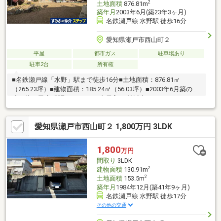
2
土地面積
876.81m
築年月
2003年6月(築23年3ヶ月)
名鉄瀬戸線 水野駅 徒歩16分
愛知県瀬戸市西山町２
平屋
都市ガス
駐車場あり
駐車2台
所有権
■名鉄瀬戸線「水野」駅まで徒歩16分■土地面積：876.81㎡
（265.23坪）■建物面積：185.24㎡（56.03坪）■2003年6月築の木
造瓦葺平屋建■間取り：5LDK■全居室6.0帖以上
愛知県瀬戸市西山町２ 1,800万円 3LDK
1,800
万円
間取り
3LDK
2
建物面積
130.91m
2
土地面積
153.5m
築年月
1984年12月(築41年9ヶ月)
名鉄瀬戸線 水野駅 徒歩17分
その他の交通