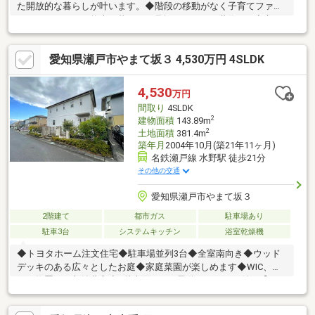
た開放的な暮らしが叶います。◆階段の移動がなく子育てファミ
リーはもちろん、将来の暮らしを見据えたシニア世代にも安心・
快適な住まいです。◆2018年6月築・三昭堂施工の築浅物件丁寧
に使用されており、室内状態良好な木造平屋建。◆バリアフリー
愛知県瀬戸市やまて坂３ 4,530万円 4SLDK
に配慮された安心設計！玄関にはスロープを完備。手すりや段差
のない暮らしで、車椅子やお子様のお出かけにも優しいアプロー
チ。◆緑豊かな住環境と便利な生活施設！ 旭台第2公園まで徒
4,530
万円
歩3分、ローソン尾張旭柏井町店まで徒歩8分と、子育て環境・買
間取り
4SLDK
い物環境ともに良好！
2
建物面積
143.89m
2
土地面積
381.4m
築年月
2004年10月(築21年11ヶ月)
名鉄瀬戸線 水野駅 徒歩21分
その他の交通
愛知県瀬戸市やまて坂３
2階建て
都市ガス
駐車場あり
駐車3台
システムキッチン
浴室乾燥機
◆トヨタホーム注文住宅◆駐車場並列3台◆全室南向き◆ウッド
デッキのある広々としたお庭◆家庭菜園が楽しめます◆WIC、納
戸、物置など収納豊富◆1階南面LDKは電動シャッター付き【トー
エー不動産は地域密着！ 尾張旭・瀬戸専門店】●LIXIL不動産シ
ョップ顧客満足度93.7％！●地域情報盛りだくさん！ 名古屋市内