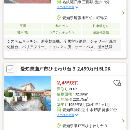
名鉄瀬戸線 三郷駅 徒歩19分
その他の交通
愛知県尾張旭市柏井町弥栄
平屋
都市ガス
駐車場あり
駐車3台
システムキッチン
浴室乾燥機
システムキッチン、浴室乾燥機、全居室収納庭、シャワー付洗面
化粧台、バリアフリー、トイレ２ヶ所、オートバス、温水洗浄便
座、浴室に窓、ＴＶモニタ付インターホン、全居室６畳以上、Ｉ
Ｈクッキングヒーター、
愛知県瀬戸市ひまわり台３ 2,499万円 5LDK
2,499
万円
間取り
5LDK
2
建物面積
132.09m
2
土地面積
220.75m
築年月
1985年8月(築41年1ヶ月)
愛知環状鉄道 中水野駅 徒歩20分
その他の交通
愛知県瀬戸市ひまわり台３