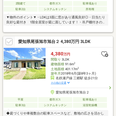
2階建て
都市ガス
駐車場あり
駐車2台
システムキッチン
所有権
▼物件のポイント▼・LDKは3面に窓があり通風良好◎・日当たり
良好な庭付き 1階全居室が庭に面しています！・吊戸棚付きの収
納豊富なキッチン・お車2台駐車可(車種による)・階段下収納あ
り・2015年4月外壁リフォーム済▼立地のポイント▼・名鉄バス
「水野団地」徒歩1分・西陵小学校まで徒歩10分・徒歩5分圏内に
愛知県尾張旭市旭台２ 4,380万円 3LDK
公園複数あり・周辺は戸建中心の閑静な住宅地
4,380
万円
間取り
3LDK
2
建物面積
91.6m
2
土地面積
401.17m
築年月
2018年6月(築8年3ヶ月)
名鉄瀬戸線 三郷駅 徒歩21分
その他の交通
愛知県尾張旭市旭台２
平屋
都市ガス
駐車場あり
駐車3台
システムキッチン
浴室乾燥機
◆庭づくりや車複数台の駐車スペースなど、敷地の広さを活かし