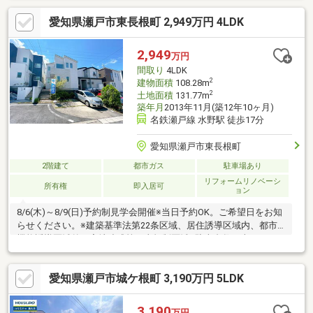
先とします。※司法書士は売主の指定になります。※通学の区域に
愛知県瀬戸市東長根町 2,949万円 4LDK
関しては自治体や教育委員会等にご確認ください。
2,949
万円
間取り
4LDK
2
建物面積
108.28m
2
土地面積
131.77m
築年月
2013年11月(築12年10ヶ月)
名鉄瀬戸線 水野駅 徒歩17分
愛知県瀬戸市東長根町
2階建て
都市ガス
駐車場あり
リフォームリノベーシ
所有権
即入居可
ョン
8/6(木)～8/9(日)予約制見学会開催※当日予約OK。ご希望日をお知
らせください。※建築基準法第22条区域、居住誘導区域内、都市
機能誘導区域外、宅地造成等工事規制区域※駐車台数は車種によ
ります。※各階面積：1階59.11㎡ 2階49.17㎡※情報と現況が相違す
る場合は、現況優先とします。※司法書士は売主の指定になりま
愛知県瀬戸市城ケ根町 3,190万円 5LDK
す。※通学の区域に関しては自治体や教育委員会等にご確認くだ
さい。
3,190
万円