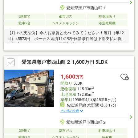
愛知県瀬戸市西山町１
2階建て
都市ガス
駐車場あり
駐車2台
システムキッチン
浴室乾燥機
【月々の支払例】今のお家賃と比べてみてください！毎月（年12
回）45573円 ボーナス返済114192円※諸条件等は下部支払い例に
記載【2026年4月リフォーム履歴】【交換】キッチン・洗面台・
トイレ・浴室・コンロ・給湯器・建具【貼替】クロス・フローリ
ング・畳・障子・襖・網戸・クッションフロア【その他】外壁塗
愛知県瀬戸市西山町２ 1,600万円 5LDK
装・屋根塗装・室内クリーニング・白蟻点検【おすすめポイン
ト】■全居室南向き＋6帖以上 心地よいお部屋■後片付けもラク
ラク、家事の時間短縮の食器洗浄乾燥機付■ ご希望の住まい探し
1,600
万円
をお手伝いします－－－◆◇物件の詳細、ご相談はお気軽にお問
間取り
5LDK
い合わせください。
2
建物面積
115.93m
2
土地面積
132.85m
築年月
1998年4月(築28年5ヶ月)
名鉄瀬戸線 水野駅 徒歩17分
その他の交通
愛知県瀬戸市西山町２
2階建て
都市ガス
駐車場あり
駐車2台
システムキッチン
所有権