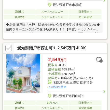
愛知県瀬戸市市場町
2階建て
ルーフバルコニー
駐車場あり
駐車2台
システムキッチン
オール電化
◆名鉄瀬戸線「水野」駅徒歩12分♪◇長根小学校徒歩10分以内♪◆
室内クリーニング済♪◇床下収納あり！！【中古】×【リノベーシ
ョン】ニッカ不動産おすすめ住戸♪現代に相応しい間取り・住宅設
備機器を取り入れ、生活をサポート致します♪不動産ご紹介からリ
ノベーションまで一貫サポートのニッカ不動産にお任せ下さい！
愛知県瀬戸市西山町１ 2,549万円 4LDK
＼＼家具や家電、住宅ローンに組込めます／／ ▼お電話でのご
予約、ご質問・お問合せはこちらまで▼ TEL：0120-41-
7549【通話無料】ニッカ不動産へ！
2,549
万円
間取り
4LDK
2
建物面積
105.99m
2
土地面積
120.09m
築年月
2000年6月(築26年3ヶ月)
名鉄瀬戸線 三郷駅 徒歩13分
その他の交通
愛知県瀬戸市西山町１
2階建て
都市ガス
駐車場あり
駐車2台
システムキッチン
浴室乾燥機