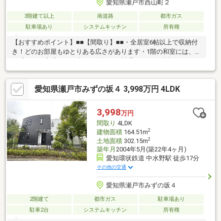
愛知県瀬戸市西山町２
3階建て以上
南道路
都市ガス
駐車場あり
システムキッチン
所有権
【おすすめポイント】■■【間取り】■■・全居室6帖以上で収納付
き！どのお部屋もゆとりある広さがあります・1階の和室には、開
放感のある広縁あり・少ない動作でお料理ができるL型キッチン・
全室南向きの為、室内の日当たり・通風良好・トイレ・洗面台新
品に交換済■■【周辺環境・その他】■■・最寄りのバス停まで徒歩
愛知県瀬戸市みずの坂４ 3,998万円 4LDK
約3分で利用可・駐車場1台可（車種による）・效範小学校 徒歩
約18分・南山中学校 徒歩約29分・ファミリーマート瀬戸西山町
店 徒歩約7分■■【ご内覧・ご来店 ご希望のお客様へ】■■ご来
3,998
万円
店・ご案内可能です！ご希望のお日にちをお気軽にご連絡くださ
間取り
4LDK
い♪
2
建物面積
164.51m
2
土地面積
302.15m
築年月
2004年5月(築22年4ヶ月)
愛知環状鉄道 中水野駅 徒歩17分
その他の交通
愛知県瀬戸市みずの坂４
2階建て
都市ガス
駐車場あり
駐車2台
システムキッチン
所有権