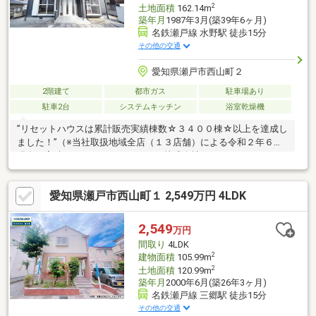
2
土地面積
162.14m
築年月
1987年3月(築39年6ヶ月)
名鉄瀬戸線 水野駅 徒歩15分
その他の交通
愛知県瀬戸市西山町２
2階建て
都市ガス
駐車場あり
駐車2台
システムキッチン
浴室乾燥機
”リセットハウスは累計販売実績棟数☆３４００棟☆以上を達成し
ました！”（※当社取扱地域全店（１３店舗）による令和２年６月
現在の実績）≪リセットハウスとは株式会社リアルト・ハーツの
登録商標です≫◇既存建物を価格以上の価値の建物に革新、権利
関係も整理した 安全で安心して暮らせる信頼のおける再生住宅
愛知県瀬戸市西山町１ 2,549万円 4LDK
です。 ◇リフォームの見た目の仕上がりはもちろん、目に見え
ない床下のシロアリ被害や 天井の雨漏り、基準を超える傾きな
どもしっかりチェック、改修しています。◇土地の境界確認も全
2,549
万円
物件実施済み。
間取り
4LDK
2
建物面積
105.99m
2
土地面積
120.99m
築年月
2000年6月(築26年3ヶ月)
名鉄瀬戸線 三郷駅 徒歩15分
その他の交通