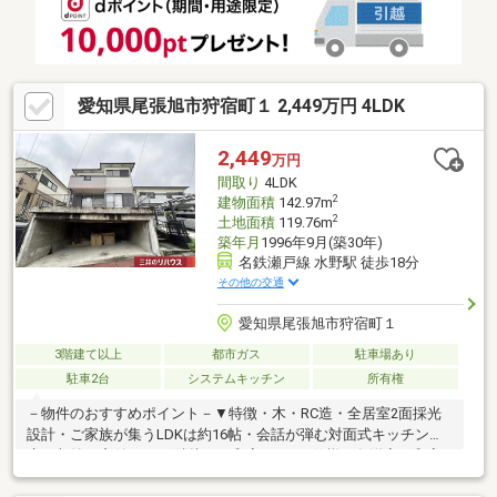
◆LDK横には約6帖の和室付◆各居室6帖超えのゆとりある室内
愛知県尾張旭市狩宿町１ 2,449万円 4LDK
2,449
万円
間取り
4LDK
2
建物面積
142.97m
2
土地面積
119.76m
築年月
1996年9月(築30年)
名鉄瀬戸線 水野駅 徒歩18分
その他の交通
愛知県尾張旭市狩宿町１
3階建て以上
都市ガス
駐車場あり
駐車2台
システムキッチン
所有権
－物件のおすすめポイント－▼特徴・木・RC造・全居室2面採光
設計・ご家族が集うLDKは約16帖・会話が弾む対面式キッチン、
床下収納・窓付・LDに隣接する和室は2WAY仕様・各洋室・和室
に収納を確保・ビルトインガレージ2台分有(車種による)・即引渡