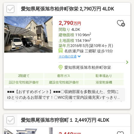
愛知県尾張旭市柏井町弥栄 2,790万円 4LDK
2,790
万円
間取り
4LDK
2
建物面積
110.96m
2
土地面積
154.19m
築年月
2016年5月(築10年4ヶ月)
名鉄瀬戸線 三郷駅 徒歩15分
その他の交通
愛知県尾張旭市柏井町弥栄
2階建て
都市ガス
駐車場あり
設計住宅性能評価付
建設住宅性能評価付
浴室乾燥機
■■■【おすすめポイント】■■■〇収納部屋を多数揃えた、空間に
ゆとりのあるお部屋です！〇WIC完備で室内設備充実♪すっきりと
した室内を保つことができます。〇広々とした4LDK！ご家族のプ
ライベート空間も確保可能です！〇南東に面した大きなバルコニ
ーでは、ご家族やご友人とBBQなどを楽しむこともできます♪〇敷
愛知県尾張旭市狩宿町１ 2,449万円 4LDK
地内にはお庭もあり、ガーデニングなど趣味のスペースとしても
お使いいただけます◎〇増築施工済のサンルームは、お洗濯やく
つろぎスペースといった活かし方をすることで充実した住環境に♪