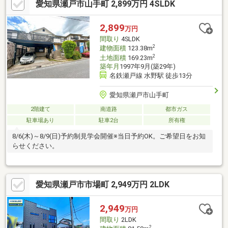
愛知県瀬戸市山手町 2,899万円 4SLDK
や近郊市町村からの転居のご相談もOK●キッズスペース完備！●営
業全員が宅地建物取引士！●住宅ローン承認実績多数！ 資金計
画もお任せください●リフォーム、リノベーションもまとめてサ
2,899
万円
ポート！●物件のマイナスポイントもちゃんとご説明！ ハザー
間取り
4SLDK
ド情報もチェック！
2
建物面積
123.38m
2
土地面積
169.23m
築年月
1997年9月(築29年)
名鉄瀬戸線 水野駅 徒歩13分
愛知県瀬戸市山手町
2階建て
南道路
都市ガス
駐車場あり
駐車2台
所有権
8/6(木)～8/9(日)予約制見学会開催※当日予約OK。ご希望日をお知
らせください。
愛知県瀬戸市市場町 2,949万円 2LDK
2,949
万円
間取り
2LDK
2