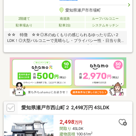
愛知県瀬戸市市場町
2階建て
南道路
ルーフバルコニー
駐車場あり
駐車2台
システムキッチン
☆☆ 特徴 ☆☆◎木のぬくもりの感じられるゆったり広い２
LDK！◎大型バルコニーで見晴らし・プライバシー性・日当り良
好。日向ぼっこや天体観測など楽しめます。◎収納たっぷり、シ
ューズクローク・納戸あり。◎オール電化住宅
愛知県瀬戸市西山町２ 2,498万円 4SLDK
2,498
万円
間取り
4SLDK
2
建物面積
100.61m