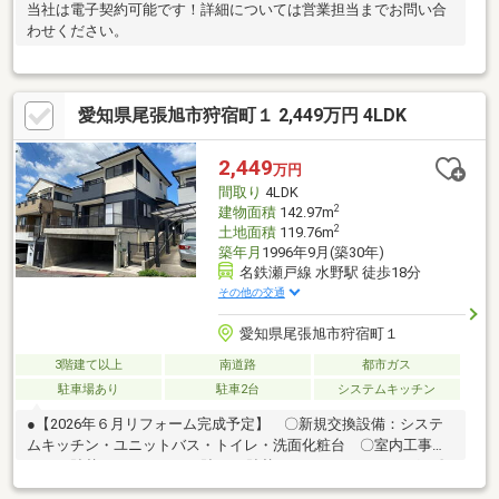
当社は電子契約可能です！詳細については営業担当までお問い合
わせください。
愛知県尾張旭市狩宿町１ 2,449万円 4LDK
2,449
万円
間取り
4LDK
2
建物面積
142.97m
2
土地面積
119.76m
築年月
1996年9月(築30年)
名鉄瀬戸線 水野駅 徒歩18分
その他の交通
愛知県尾張旭市狩宿町１
3階建て以上
南道路
都市ガス
駐車場あり
駐車2台
システムキッチン
●【2026年６月リフォーム完成予定】 〇新規交換設備：システ
ムキッチン・ユニットバス・トイレ・洗面化粧台 〇室内工事：
クロス貼替・フロアタイル貼・CF貼替・ハウスクリーニング 〇
外部工事：外壁・屋根塗装、シロアリ点検◎スーパーコンビニ数