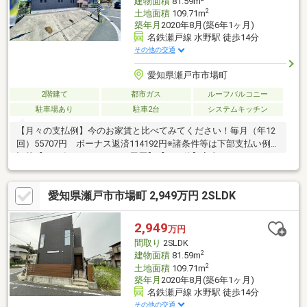
建物面積
81.59m
2
土地面積
109.71m
築年月
2020年8月(築6年1ヶ月)
名鉄瀬戸線 水野駅 徒歩14分
その他の交通
愛知県瀬戸市市場町
2階建て
都市ガス
ルーフバルコニー
駐車場あり
駐車2台
システムキッチン
【月々の支払例】今のお家賃と比べてみてください！毎月（年12
回）55707円 ボーナス返済114192円※諸条件等は下部支払い例に
記載【2026年7月リフォーム履歴】【その他】室内クリーニング
【おすすめポイント】■後片付けもラクラク、家事の時間短縮の
食器洗浄乾燥機付■名鉄瀬戸線「水野」駅まで徒歩13分！通勤・
愛知県瀬戸市市場町 2,949万円 2SLDK
通学も快適♪■2020年8月築の2LDK築浅物件■ ご希望の住まい探し
をお手伝いします－－－◆◇物件の詳細、ご相談はお気軽にお問
い合わせください。≪ 0120-09-8310 ≫
2,949
万円
間取り
2SLDK
2
建物面積
81.59m
2
土地面積
109.71m
築年月
2020年8月(築6年1ヶ月)
名鉄瀬戸線 水野駅 徒歩14分
その他の交通