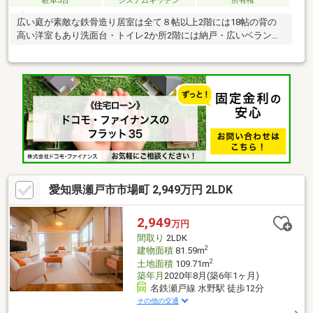
駐車3台
システムキッチン
所有権
広い庭が素敵な鉄骨造り居室は全て８帖以上2階には18帖の背の
高い洋室もあり洗面台・トイレ2か所2階には納戸・広いベランダ
付き
愛知県瀬戸市市場町 2,949万円 2LDK
2,949
万円
間取り
2LDK
2
建物面積
81.59m
2
土地面積
109.71m
築年月
2020年8月(築6年1ヶ月)
名鉄瀬戸線 水野駅 徒歩12分
その他の交通