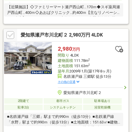
【近隣施設】◇ファミリーマート瀬戸西山町…170ｍ◆スギ薬局瀬
戸西山町…400ｍ◇あおばクリニック…約400ｍ【主なリノベーシ
ョン内容】・システムキッチン交換(ビルトイン食器洗浄乾燥機、
浄水カートリッジ水栓)・浴室交換（浴室暖房乾燥機付） ・トイ
レ交換 ・洗面化粧台交換 ・クロス、フローリング、クッショ
愛知県瀬戸市川北町２ 2,980万円 4LDK
ンフロア貼替 ・和室畳交換 ・ハウスクリーニング 他 ＼＼
家具や家電、住宅ローンに組込めます／／ ▼お電話でのご予
約、ご質問・お問合せはこちらまで▼ TEL：0120-41-7549【通
2,980
万円
話無料】ニッカ不動産へ！
間取り
4LDK
2
建物面積
111.78m
2
土地面積
151.63m
築年月
2009年1月(築17年8ヶ月)
名鉄瀬戸線 三郷駅 徒歩13分
その他の交通
愛知県瀬戸市川北町２
2階建て
都市ガス
駐車場あり
駐車2台
システムキッチン
浴室乾燥機
■名鉄瀬戸線「三郷」駅まで約990ｍ（徒歩13分）■名鉄瀬戸線
「水野」駅まで約990ｍ（徒歩13分）■土地面積：151.63㎡■建物
面積：111.78㎡■2009年1月築■間取り4LDK■駐車場2台カーポート