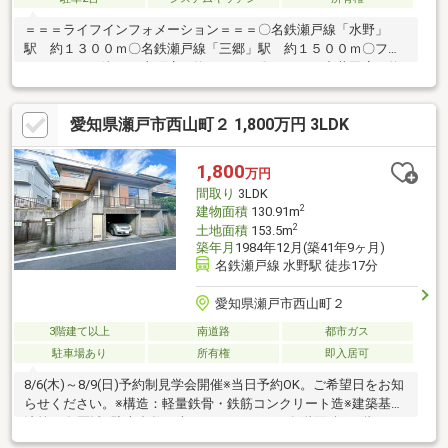
＝＝＝ライフインフォメーション＝＝＝〇名鉄瀬戸線「水野」
駅 約１３００ｍ〇名鉄瀬戸線「三郷」駅 約１５００ｍ〇ファ
ミリーマート瀬戸西山町店 約６９０ｍ〇カネスエ中井田店 約
１８００ｍ〇スギ薬局瀬戸西山店 約８９０ｍ
愛知県瀬戸市西山町２ 1,800万円 3LDK
1,800
万円
間取り
3LDK
2
建物面積
130.91m
2
土地面積
153.5m
築年月
1984年12月(築41年9ヶ月)
名鉄瀬戸線 水野駅 徒歩17分
愛知県瀬戸市西山町２
3階建て以上
南道路
都市ガス
駐車場あり
所有権
即入居可
8/6(木)～8/9(日)予約制見学会開催※当日予約OK。ご希望日をお知
らせください。※構造：軽量鉄骨・鉄筋コンクリート造※建築基準
法第22条区域※駐車台数は車種によります。※各階面積：1階22.1
㎡ 2階74.88㎡ 3階33.93㎡※情報と現況が相違する場合は、現況優