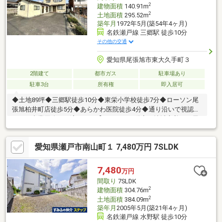
もちゃんとご説明！
2
建物面積
140.91m
2
土地面積
295.52m
築年月
1972年5月(築54年4ヶ月)
名鉄瀬戸線 三郷駅 徒歩10分
その他の交通
愛知県尾張旭市東大久手町３
2階建て
都市ガス
駐車場あり
駐車3台
所有権
即入居可
◆土地89坪◆三郷駅徒歩10分◆東栄小学校徒歩7分◆ローソン尾
張旭柏井町店徒歩5分◆あらかわ医院徒歩4分◆通り沿いで視認性
がよく事業用途にも適します【トーエー不動産は地域密着！ 尾
張旭・瀬戸専門店】●LIXIL不動産ショップ顧客満足度93.7％！●地
域情報盛りだくさん！ 名古屋市内や近郊市町村からの転居のご
愛知県瀬戸市南山町１ 7,480万円 7SLDK
相談もOK●キッズスペース完備！●営業全員が宅地建物取引士！●
ホームページには常時300件以上の情報！●住宅ローン承認実績多
数！ 資金計画もお任せください●物件のマイナスポイントもち
7,480
万円
ゃんとご説明！ ハザード情報もチェック！
間取り
7SLDK
2
建物面積
304.76m
2
土地面積
384.09m
築年月
2005年5月(築21年4ヶ月)
名鉄瀬戸線 水野駅 徒歩10分