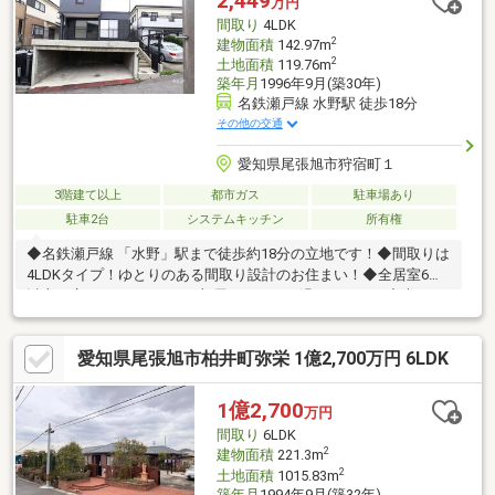
2,449
万円
間取り
4LDK
2
建物面積
142.97m
2
土地面積
119.76m
築年月
1996年9月(築30年)
名鉄瀬戸線 水野駅 徒歩18分
その他の交通
愛知県尾張旭市狩宿町１
3階建て以上
都市ガス
駐車場あり
駐車2台
システムキッチン
所有権
◆名鉄瀬戸線 「水野」駅まで徒歩約18分の立地です！◆間取りは
4LDKタイプ！ゆとりのある間取り設計のお住まい！◆全居室6帖
以上の広さがあり、どのお部屋もゆったり過ごせます！◆大きな
家具配置もしやすい、広々約16帖のLDK！◆カウンター付き対面
キッチンを採用！家族との会話が弾む開放的な空間です！◆キッ
愛知県尾張旭市柏井町弥栄 1億2,700万円 6LDK
チンに床下収納を設置、ストックに便利◆全室2面採光以上で、
明るく風通し良好です！◆1階・2階に和室付き！客間や寝室、く
つろぎスペースとして幅広く活用できます！◆全居室収納付き
1億2,700
万円
で、生活空間を有効に使える間取りです◆駐車スペース2台分ご
間取り
6LDK
ざいます！来客時にも心強いですね！
2
建物面積
221.3m
2
土地面積
1015.83m
築年月
1994年9月(築32年)