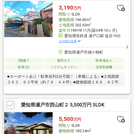
締結済）
3,190
万円
間取り
5LDK
2
建物面積
166.82m
2
土地面積
262.63m
築年月
1991年11月(築34年10ヶ月)
愛知環状鉄道 瀬戸口駅 徒歩16分
その他の交通
愛知県瀬戸市城ケ根町
2階建て
都市ガス
駐車場あり
駐車2台
システムキッチン
浴室乾燥機
■カーポートあり！駐車並列2台可能！（車種による）■土地面積
２６２．６３平米（約７９．４４坪）■建物面積１６６．８２平
米（約５０．４６坪）平成3年11月築のフルリフォーム済み物件
です！高台に位置し、南垂れで陽当たり眺望がとても良好です
◎5LDKの間取りで、各部屋が6帖以上と広々としており、玄関部
愛知県瀬戸市西山町２ 5,500万円 5LDK
分の解放感ある吹き抜けが魅力の一つです♪カーポートがあるの
で、雨の日の買い物でも濡れることなく荷物の出し入れ可能☆庭
もあるので、家庭菜園やガーデニング、ＢＢＱなど楽しむことが
5,500
万円
できそうです◎物件からのすがすがしい眺望をぜひご自身の目で
間取り
5LDK
お確かめください！お気軽にお問い合わせください！
2
建物面積
185.24m