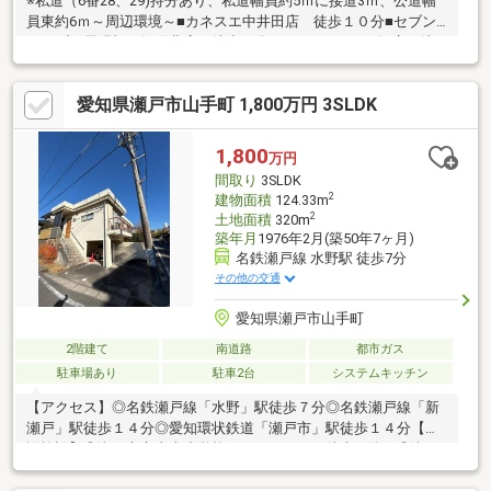
※私道（6番28、29)持分あり、私道幅員約5ｍに接道3ｍ、公道幅
員東約6ｍ～周辺環境～■カネスエ中井田店 徒歩１０分■セブン
イレブン尾張旭三郷町北店 徒歩５分■Ｖ・ｄｒｕｇ三郷店 徒
歩６分■尾張旭市立東中学校 徒歩２３分■尾張旭市立東栄小学
校 徒歩６分■尾張旭市立藤池保育園 徒歩８分◇ひよこ不動産
愛知県瀬戸市山手町 1,800万円 3SLDK
にお任せ下さい◇土地・マンション・新築・収益物件２０年以上
の不動産経験を活かし幅広くバックアップ致します！！
1,800
万円
間取り
3SLDK
2
建物面積
124.33m
2
土地面積
320m
築年月
1976年2月(築50年7ヶ月)
名鉄瀬戸線 水野駅 徒歩7分
その他の交通
愛知県瀬戸市山手町
2階建て
南道路
都市ガス
駐車場あり
駐車2台
システムキッチン
【アクセス】◎名鉄瀬戸線「水野」駅徒歩７分◎名鉄瀬戸線「新
瀬戸」駅徒歩１４分◎愛知環状鉄道「瀬戸市」駅徒歩１４分【周
辺施設】◎瀬戸市立東山小学校まで６５０ｍ（徒歩９分）◎瀬戸
市立南山中学校まで１，３２０ｍ（徒歩１７分）◎セブンイレブ
ン瀬戸水野駅前店まで４６０ｍ（徒歩６分）◎バロー新瀬戸店ま