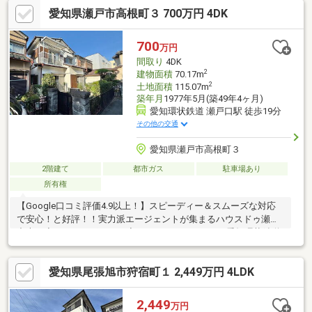
し可能(残金精算後)▼2026年6月内外装リフォーム済【交換】キッ
愛知県瀬戸市高根町３ 700万円 4DK
チン、お風呂、トイレ、洗面台 等【張替】クロス、CF 等【その
他】フロアタイル張り、外壁・屋根塗装、白蟻点検 他※建築基準
法第22条指定区域■ ご希望の住まい探しをお手伝いします
700
万円
━━━━━・・・物件の詳細・ご相談はお気軽にお問い合わせく
間取り
4DK
ださい。
2
建物面積
70.17m
2
土地面積
115.07m
築年月
1977年5月(築49年4ヶ月)
愛知環状鉄道 瀬戸口駅 徒歩19分
その他の交通
愛知県瀬戸市高根町３
2階建て
都市ガス
駐車場あり
所有権
【Google口コミ評価4.9以上！】スピーディー＆スムーズな対応
で安心！と好評！！実力派エージェントが集まるハウスドゥ瀬戸
中央！◆おすすめポイント◆・スノコバルコニー・愛知環状鉄道
「瀬戸口」駅徒歩20分圏内◆周辺環境◆・幡山西小学校まで徒歩
19分(約1470m)・幡山中学校まで徒歩29分(約2320m)・セブンイレ
愛知県尾張旭市狩宿町１ 2,449万円 4LDK
ブン瀬戸高根町店まで徒歩6分(約410m)・DCMカーマ21瀬戸店ま
で徒歩5分(約370m)・ローソン瀬戸西原町店まで徒歩9分(約
680m)・西友瀬戸店まで徒歩12分(約920m)・契約不適合免責
2,449
万円