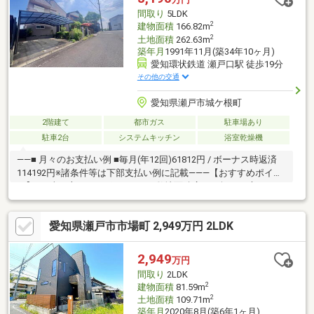
間取り
5LDK
2
建物面積
166.82m
2
土地面積
262.63m
築年月
1991年11月(築34年10ヶ月)
愛知環状鉄道 瀬戸口駅 徒歩19分
その他の交通
愛知県瀬戸市城ケ根町
2階建て
都市ガス
駐車場あり
駐車2台
システムキッチン
浴室乾燥機
――■ 月々のお支払い例 ■毎月(年12回)61812円 / ボーナス時返済
114192円※諸条件等は下部支払い例に記載―――【おすすめポイン
ト】■お車を守るカーポートつき■敷地面積広々79坪！お庭スペー
スあり■吹抜のある明るいおうち―――【2024年3月リフォーム履
歴】 【交換】浴室、トイレ、洗面、建具■ ご希望の住まい探しを
愛知県瀬戸市市場町 2,949万円 2LDK
お手伝いします－－－◆◇物件の詳細、ご相談はお気軽にお問い
合わせください。≪ 0120-09-8310 ≫
2,949
万円
間取り
2LDK
2
建物面積
81.59m
2
土地面積
109.71m
築年月
2020年8月(築6年1ヶ月)