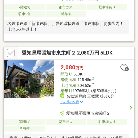
2階建て
都市ガス
駐車場あり
駐車2台
所有権
名鉄瀬戸線「新瀬戸駅」、愛知環状鉄道「瀬戸市駅」徒歩圏内！
土地5０坪以上！
愛知県尾張旭市東栄町２ 2,080万円 5LDK
2,080
万円
間取り
5LDK
2
建物面積
125.45m
2
土地面積
204.62m
築年月
1976年3月(築50年6ヶ月)
名鉄瀬戸線 三郷駅 徒歩6分
その他の交通
愛知県尾張旭市東栄町２
2階建て
都市ガス
駐車場あり
所有権