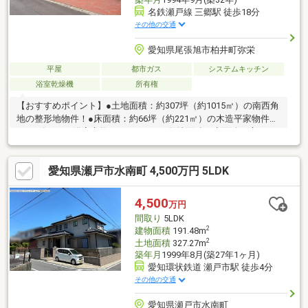
名鉄瀬戸線 三郷駅 徒歩18分
その他の交通
愛知県尾張旭市柏井町弥栄
平屋
都市ガス
システムキッチン
浴室乾燥機
所有権
【おすすめポイント】●土地面積：約307坪（約1015㎡）の南西角
地の整形地物件！●床面積：約66坪（約221㎡）の木造平家物件！
●2024年7月に浴室交換しています！●敷地面積と床面積が広いた
め、2世帯住宅としても利用可能！●道路より敷地が高いため、日
当たりが良く、プライバシーも守られています！【周辺施設】●
愛知県瀬戸市水南町 4,500万円 5LDK
ロピア尾張旭支店まで1940m（徒歩25分）●医療法人青山病院ま
で1410m（徒歩18分）●スギ薬局瀬戸西山店まで1530m（徒歩20
分）
4,500
万円
間取り
5LDK
2
建物面積
191.48m
2
土地面積
327.27m
築年月
1999年8月(築27年1ヶ月)
愛知環状鉄道 瀬戸市駅 徒歩4分
その他の交通
愛知県瀬戸市水南町