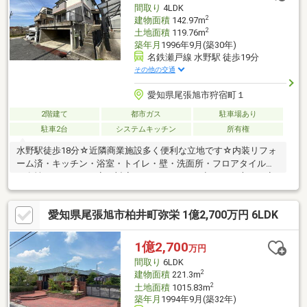
間取り
4LDK
2
建物面積
142.97m
2
土地面積
119.76m
築年月
1996年9月(築30年)
名鉄瀬戸線 水野駅 徒歩19分
その他の交通
愛知県尾張旭市狩宿町１
2階建て
都市ガス
駐車場あり
駐車2台
システムキッチン
所有権
水野駅徒歩18分☆近隣商業施設多く便利な立地です☆内装リフォ
ーム済・キッチン・浴室・トイレ・壁・洗面所・フロアタイル貼
り女性スタッフが丁寧に対応いたしますので、初めての方でも安
心してご相談いただけます。人気の価格帯のため動きが早く、実
際にご見学いただくことで具体的なイメージがしやすい物件で
愛知県尾張旭市柏井町弥栄 1億2,700万円 6LDK
す。住宅ローンに不安のある方や、他社で難しいと言われた方も
ぜひ一度ご相談ください。頭金0円や無理のないお支払いプランも
ご提案可能です。今週のご見学も可能ですので、お気軽にお問い
1億2,700
万円
合わせください。
間取り
6LDK
2
建物面積
221.3m
2
土地面積
1015.83m
築年月
1994年9月(築32年)