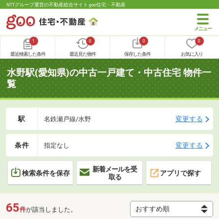
NTTグループ運営の不動産総合サイト goo住宅・不動産
1
0
0
0
最近検索した条件
最近見た物件
保存した条件
お気に入り
水野駅(愛知県)の中古一戸建て・中古住宅 物件一
覧
駅
変更する
名鉄瀬戸線/水野
条件
変更する
指定なし
新着メールを受
検索条件を保存
アプリで探す
取る
65
件
が該当しました。