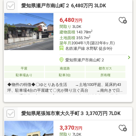
愛知県瀬戸市南山町２ 6,480万円 3LDK
で１，０２０ｍ（徒歩１３分）◎V・drug瀬戸水野店まで５２０
ｍ（徒歩７分）◎医療法人青山病院まで６４０ｍ（徒歩８分）◎
ファミリーマート瀬戸北山店まで５３０ｍ（徒歩７分）◎松ヶ丘
6,480
万円
保育園まで４８０ｍ（徒歩６分）
間取り
3LDK
2
建物面積
143.78m
2
土地面積
355.7m
築年月
2004年1月(築22年8ヶ月)
名鉄瀬戸線 水野駅 徒歩9分
愛知県瀬戸市南山町２
平屋
南道路
都市ガス
駐車場あり
駐車3台
所有権
◆物件の特徴◆〇ゆとりある生活 →土地100坪超、延床約43
坪、駐車場4台の平屋建て〇光が降り注ぐ高台 →南向きで日当
たり、通風共に良好です【トーエー不動産は地域密着！ 尾張
旭・瀬戸専門店】●LIXIL不動産ショップ顧客満足度93.7％！●地域
情報盛りだくさん！ 名古屋市内や近郊市町村からの転居のご相
愛知県尾張旭市東大久手町３ 3,370万円 7LDK
談もOK●ホームページには常時300件以上の情報！●無料会員なら
新着物件を毎週配信！ 登録は当社ホームページから！●住宅ロ
ーン承認実績多数！ 資金計画もお任せください●リフォーム、
3,370
万円
リノベーションもまとめてサポート！●物件のマイナスポイント
間取り
7LDK