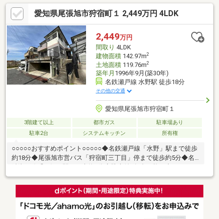
か所あり暮らしに便利です♪【月々の支払例】住宅ローン：月額
愛知県尾張旭市狩宿町１ 2,449万円 4LDK
53070円/月々5万円台～の生活！※諸条件等は下部支払い例に記載
様々な返済プランがご相談可能です！
2,449
万円
間取り
4LDK
2
建物面積
142.97m
2
土地面積
119.76m
築年月
1996年9月(築30年)
名鉄瀬戸線 水野駅 徒歩18分
その他の交通
愛知県尾張旭市狩宿町１
3階建て以上
都市ガス
駐車場あり
駐車2台
システムキッチン
所有権
○○○○○おすすめポイント○○○○○◆名鉄瀬戸線「水野」駅まで徒歩
約18分◆尾張旭市営バス「狩宿町三丁目」停まで徒歩約5分◆名
鉄瀬戸線「三郷」駅まで車約5分◆駐車並列2台可能（車種によ
る）====================リフォーム施工内容■水回り：キッチ
ン新品、お風呂新品、トイレ新品、洗面台新品■外装：外壁塗
装、屋根塗装■内装：クロス張替え、コンロ新品、フロアタイル
貼り、網戸貼替え、 室内クリーニング、クッションフロ
ア張替え、白蟻点検====================◆LDK広々約16帖