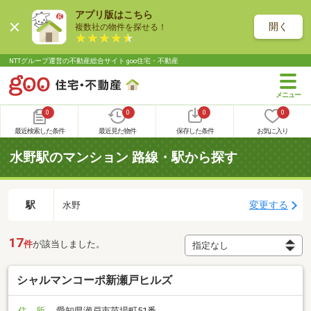
アプリ版はこちら
開く
複数社の物件を探せる！
NTTグループ運営の不動産総合サイト goo住宅・不動産
0
0
0
0
最近検索した条件
最近見た物件
保存した条件
お気に入り
水野駅のマンション 路線・駅から探す
駅
変更する
水野
17
件
が該当しました。
シャルマンコーポ新瀬戸ヒルズ
住 所
愛知県瀬戸市苗場町51番