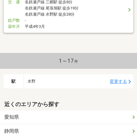
交 通
名鉄瀬戸線 三郷駅 徒歩8分
名鉄瀬戸線 尾張旭駅 徒歩19分
名鉄瀬戸線 水野駅 徒歩28分
総戸数
-
築年月
平成4年3月
1～17
件
駅
変更する
水野
近くのエリアから探す
愛知県
静岡県