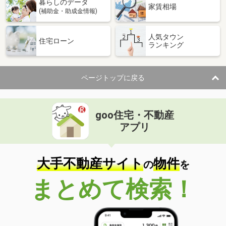
暮らしのデータ
家賃相場
(補助金・助成金情報)
人気タウン
住宅ローン
ランキング
ページトップに戻る
goo住宅・不動産
アプリ
大手不動産サイト
物件
の
を
まとめて検索！