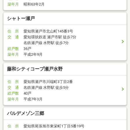
築年月
昭和63年2月
シャトー瀬戸
住 所
愛知県瀬戸市北山町145番3号
交 通
愛知環状鉄道 瀬戸市駅 徒歩7分
名鉄瀬戸線 水野駅 徒歩7分
総戸数
36戸
築年月
平成2年9月
藤和シティコープ瀬戸水野
住 所
愛知県瀬戸市川端町3丁目2番
交 通
名鉄瀬戸線 水野駅 徒歩5分
総戸数
40戸
築年月
平成7年3月
パルデメゾン三郷
住 所
愛知県尾張旭市東栄町1丁目5番19号