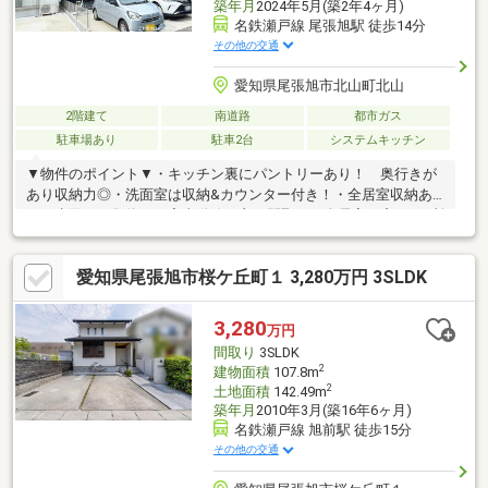
築年月
2024年5月(築2年4ヶ月)
名鉄瀬戸線 尾張旭駅 徒歩14分
その他の交通
愛知県尾張旭市北山町北山
2階建て
南道路
都市ガス
駐車場あり
駐車2台
システムキッチン
▼物件のポイント▼・キッチン裏にパントリーあり！ 奥行きが
あり収納力◎・洗面室は収納&カウンター付き！・全居室収納あ
り・水回りが集約した家事動線の良い間取り・全居室に窓が2か所
以上あり、日当たり、風通し良好◎・急な雨の日も安心なインナ
ーバルコニー・お車2台並列で駐車可能▼立地のポイント▼・幹線
愛知県尾張旭市桜ケ丘町１ 3,280万円 3SLDK
道路が近く、買物やお出かけに便利な立地・近隣にショッピング
施設あり◎・名鉄瀬戸線「尾張旭」駅徒歩14分・周辺は一戸建て
中心の住宅街
3,280
万円
間取り
3SLDK
2
建物面積
107.8m
2
土地面積
142.49m
築年月
2010年3月(築16年6ヶ月)
名鉄瀬戸線 旭前駅 徒歩15分
その他の交通