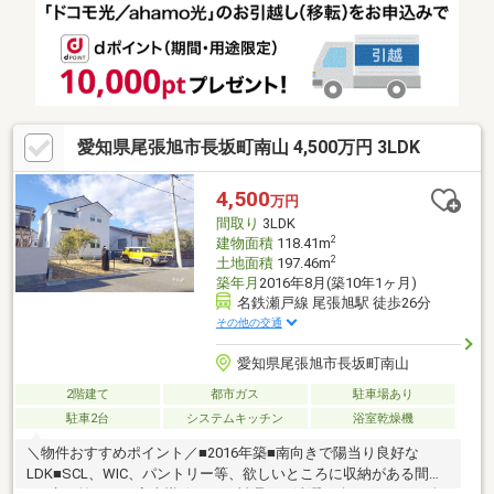
で賃貸物件として活用されていましたが、定期的なメンテナンス
やリフォームが行われており丁寧に管理されてきた住宅です。周
辺は交通量が少なく落ち着いた住環境かつ、周辺施設も充実。小
さなお子様がいるご家庭にもおすすめです！
愛知県尾張旭市長坂町南山 4,500万円 3LDK
4,500
万円
間取り
3LDK
2
建物面積
118.41m
2
土地面積
197.46m
築年月
2016年8月(築10年1ヶ月)
名鉄瀬戸線 尾張旭駅 徒歩26分
その他の交通
愛知県尾張旭市長坂町南山
2階建て
都市ガス
駐車場あり
駐車2台
システムキッチン
浴室乾燥機
＼物件おすすめポイント／■2016年築■南向きで陽当り良好な
LDK■SCL、WIC、パントリー等、欲しいところに収納がある間取