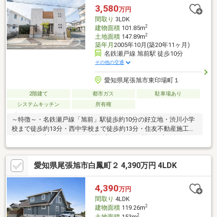
り収納してお部屋を広々お使いいただけます。・小屋裏収納有
3,580
万円
り！普段使わない思い出の物等の収納として便利。・リビング横
間取り
3LDK
の洋室は小さなお子様のお部屋として便利。
2
建物面積
101.85m
2
土地面積
147.89m
築年月
2005年10月(築20年11ヶ月)
名鉄瀬戸線 旭前駅 徒歩10分
その他の交通
愛知県尾張旭市東印場町１
2階建て
都市ガス
駐車場あり
システムキッチン
所有権
～特徴～・名鉄瀬戸線「旭前」駅徒歩約10分の好立地・渋川小学
校まで徒歩約13分・西中学校まで徒歩約13分・住友不動産施工・
約20.0帖の広々としたLDK・機能美とデザイン性を両立。毎日の
料理が楽しくなる、上質なキッチン・陽光あふれる開放的なリビ
ング。家族が集まる、温かな憩いの空間・静かで落ち着いた街並
愛知県尾張旭市白鳳町２ 4,390万円 4LDK
み。邸宅へと続く、洗練された景観・周辺には落ち着いた住宅が
立ち並び、安心感があります
4,390
万円
間取り
4LDK
2
建物面積
119.26m
2
土地面積
153m