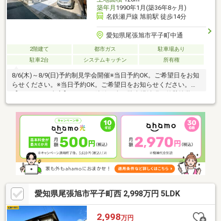
築年月
1990年1月(築36年8ヶ月)
名鉄瀬戸線 旭前駅 徒歩14分
愛知県尾張旭市平子町中通
2階建て
都市ガス
駐車場あり
駐車2台
システムキッチン
所有権
8/6(木)～8/9(日)予約制見学会開催※当日予約OK。ご希望日をお知
らせください。※当日予約OK。ご希望日をお知らせください。
【リフォーム内容】シロアリ防除工事、駐車場拡張、外壁塗装、
システムキッチン交換、ユニットバス交換、トイレ交換、洗面化
粧台交換、床材上張り、シューズボックス交換、クロス張替え、
給湯器交換、インターホン設置、火災警報器設置、照明器具交換
【おすすめポイント】・本物件は条件により住宅ローン減税が適
用されます。・雨漏り、構造上主要な部分の欠陥や・腐食、給排
水管の故障や漏水についてお引渡しより２年間保証・シロアリ防
除工事施工後5年間保証
愛知県尾張旭市平子町西 2,998万円 5LDK
2,998
万円