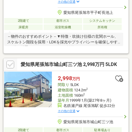
その他の交通
愛知県尾張旭市平子町長池上
2階建て
都市ガス
システムキッチン
床暖房
浴室乾燥機
所有権
－物件のおすすめポイント－▼特徴・吹抜け仕様の玄関ホール、
スケルトン階段を採用・LDKを採光やプライバシーを確保しやす
い2階に配置・アイランドキッチン採用・SCやWIC、パントリー
等豊富な収納スペース・各階にトイレ・洗面室有・室内随所にエ
コカラットを使用・敷地面積約58.62坪、駐車3台可(車種によ
愛知県尾張旭市城山町三ツ池 2,998万円 5LDK
る)▼設備・床暖房(LD・書斎・洋室)・浴室換気乾燥機※私道1 155
平米(公簿)のうち共有持分5分の1※私道2 19平米(公簿)のうち共有
持分2分の1■ ご希望の住まい探しをお手伝いします
2,998
万円
━━━━━・・・物件の詳細・ご相談はお気軽にお問い合わせく
間取り
5LDK
ださい。
2
建物面積
124.2m
2
土地面積
160m
築年月
1999年1月(築27年8ヶ月)
名鉄瀬戸線 尾張旭駅 徒歩22分
その他の交通
愛知県尾張旭市城山町三ツ池
2階建て
都市ガス
駐車場あり