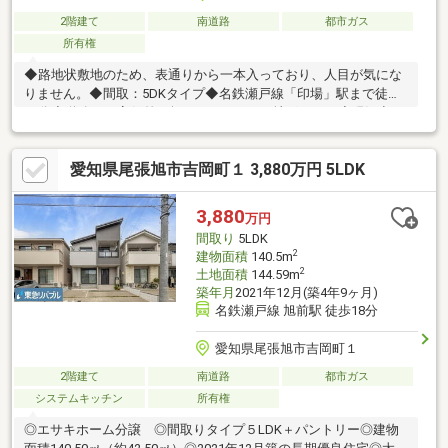
2階建て
南道路
都市ガス
所有権
◆路地状敷地のため、表通りから一本入っており、人目が気にな
りません。◆間取：5DKタイプ◆名鉄瀬戸線「印場」駅まで徒歩
18分◆道路との高低差の無い、フラットな地形です。◆現況空き
家です。 【周辺環境】〇ピアゴ印場店・・・約780m〇ファミリ
ーマート天子田四丁目店・・・約190m〇Vドラッグ天子田
愛知県尾張旭市吉岡町１ 3,880万円 5LDK
店・・・約790m〇松尾医院（内科その他）・・・約630m〇東山
公園・・・約210m〇瑞鳳小学校・・・約490m〇西中学校・・・
約860m
3,880
万円
間取り
5LDK
2
建物面積
140.5m
2
土地面積
144.59m
築年月
2021年12月(築4年9ヶ月)
名鉄瀬戸線 旭前駅 徒歩18分
愛知県尾張旭市吉岡町１
2階建て
南道路
都市ガス
システムキッチン
所有権
◎エサキホーム分譲 ◎間取りタイプ５LDK＋パントリー◎建物