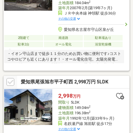
2
土地面積
184.04m
築年月
2007年2月(築19年7ヶ月)
ＪＲ中央本線 神領駅 徒歩36分
その他の交通
愛知県名古屋市守山区泉が丘
2階建て
南道路
駐車場あり
駐車2台
オール電化
浴室乾燥機
・イオン守山店まで徒歩１１分のためお買い物に便利です♪コスト
コやロピアも近くにあります！・オール電化住宅。太陽光発電シ
ステム付きです！・２４時間換気システム・駐車２台可能・南西
角地！！陽当り良好です♪探し始めの方も大歓迎♪住宅ローンや事
前に知って頂きたい物件情報などお伝えさせていただきます♪■リ
愛知県尾張旭市平子町西 2,998万円 5LDK
フォームのご相談も承ります。■「見るだけなんだけど…」OKで
す！■ここが大事！周辺施設、ハザードマップ情報を「物件レポ
ート」にしてお渡し致します■希望にあう物件がないなどもご相
2,998
万円
談ください。■他の物件と併せてご案内可能です（他社掲載の物
間取り
5LDK
件も）お気軽にお問合せください♪
2
建物面積
149.04m
2
土地面積
196.38m
築年月
1992年12月(築33年9ヶ月)
名鉄瀬戸線 旭前駅 徒歩17分
その他の交通