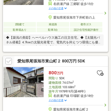
名鉄瀬戸線 三郷駅 徒歩15分
その他の交通
愛知県尾張旭市下井町前の上
2階建て
南道路
都市ガス
駐車場あり
駐車3台
設計住宅性能評価付
◆【築浅の美邸】へーベルハウス施工の注文住宅。◆【太陽光パ
ネル搭載】4.7kwの太陽光発電で、電気代を抑えつつ環境にも優
しいエコな暮らしを実現！◆【駐車3台OK】来客時も安心の広々
駐車スペース。ファミリーや車好きの方にピッタリ！◆【プライ
バシーを守るアウトドアリビング】外からの視線を気にせず、家
愛知県尾張旭市東山町２ 800万円 5DK
族でゆったりくつろげる空間。◆【在宅ワークにも適】リビング
にテレワークスペースを完備！仕事も趣味も快適にこなせる間取
り。◆【収納充実】大型WIC＆パントリー、広々シューズクロー
800
万円
ク付きで、すっきり片付く住まい。
間取り
5DK
2
建物面積
74.07m
2
土地面積
103.68m
築年月
1978年9月(築48年)
名鉄瀬戸線 印場駅 徒歩18分
その他の交通
愛知県尾張旭市東山町２