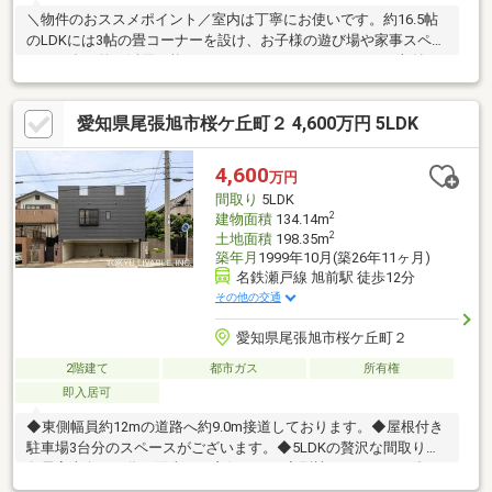
＼物件のおススメポイント／室内は丁寧にお使いです。約16.5帖
のLDKには3帖の畳コーナーを設け、お子様の遊び場や家事スペー
スなど多目的に活用可能。ウォークインクローゼットなど収納も
豊富で、住空間をすっきり保てます。約2帖分のカウンター付き納
戸もあります。名鉄瀬戸線「印場」駅徒歩圏にありながら、周辺
愛知県尾張旭市桜ケ丘町２ 4,600万円 5LDK
は落ち着いた住宅街が広がる住環境です。前面道路は生活道路で
車もほとんど通らないためお子様が小さいご家庭でも安心な立
地。＼周辺施設／白鳳小学校 徒歩13分ピアゴ印場店 徒歩19分
4,600
万円
小幡緑地 徒歩4分＼定休日無し、ご見学されたいお日にちをお気
間取り
5LDK
軽にお問い合わせください！／
2
建物面積
134.14m
2
土地面積
198.35m
築年月
1999年10月(築26年11ヶ月)
名鉄瀬戸線 旭前駅 徒歩12分
その他の交通
愛知県尾張旭市桜ケ丘町２
2階建て
都市ガス
所有権
即入居可
◆東側幅員約12mの道路へ約9.0m接道しております。◆屋根付き
駐車場3台分のスペースがございます。◆5LDKの贅沢な間取りで
各居室南向きの為、陽当たり良好です。◆別棟の１ＬＤＫと合わ
せて２世帯住宅や事務所としても利用可能です。◆閑静な住宅街