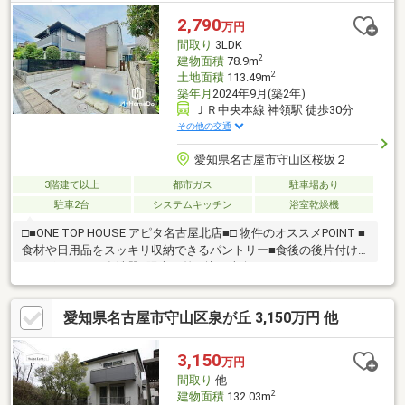
2,790
万円
間取り
3LDK
2
建物面積
78.9m
2
土地面積
113.49m
築年月
2024年9月(築2年)
ＪＲ中央本線 神領駅 徒歩30分
その他の交通
愛知県名古屋市守山区桜坂２
3階建て以上
都市ガス
駐車場あり
駐車2台
システムキッチン
浴室乾燥機
□■ONE TOP HOUSE アピタ名古屋北店■□ 物件のオススメPOINT ■
食材や日用品をスッキリ収納できるパントリー■食後の後片付け
をサポートする食洗器■陽光が差し込む南向きバルコニー■雨の日
も洗濯物が乾かせる浴室乾燥機付き■小学校徒歩10分圏内 周辺環
境 ■JR中央本線「神領」駅 徒歩30分■下志段味小学校 徒歩6分
愛知県名古屋市守山区泉が丘 3,150万円 他
■志段味中学校 徒歩11分■マックスバリュ志段味店 徒歩11分
☆☆ご内覧・ご相談のご予約受付中☆☆お気軽にお問合せ下さい
♪→052-982-7411
3,150
万円
間取り
他
2
建物面積
132.03m