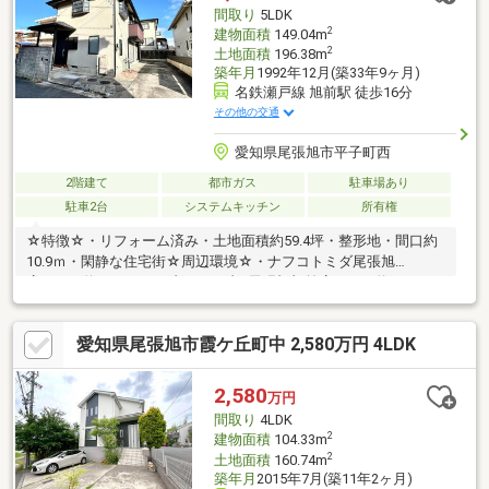
間取り
5LDK
2
建物面積
149.04m
2
土地面積
196.38m
築年月
1992年12月(築33年9ヶ月)
名鉄瀬戸線 旭前駅 徒歩16分
その他の交通
愛知県尾張旭市平子町西
2階建て
都市ガス
駐車場あり
駐車2台
システムキッチン
所有権
☆特徴☆・リフォーム済み・土地面積約59.4坪・整形地・間口約
10.9ｍ・閑静な住宅街☆周辺環境☆・ナフコトミダ尾張旭
店・・・約570ｍ・セブンイレブン尾張旭旭前店・・・約660ｍ・
V・dryg城山店・・・約620ｍ・城山小学校・・・約640ｍ・中日
信用金庫・・・約760ｍ
愛知県尾張旭市霞ケ丘町中 2,580万円 4LDK
2,580
万円
間取り
4LDK
2
建物面積
104.33m
2
土地面積
160.74m
築年月
2015年7月(築11年2ヶ月)