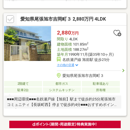
洗濯物のスペースに困りません！『並列2台駐車』スペースに余裕
をもって駐車可能です！『大容量収納』全居室クローゼット付
き、パントリー、ホール収納、シューズクローゼットもあるため
愛知県尾張旭市吉岡町３ 2,880万円 4LDK
収納スペースには困りません！『24時間換気システム』窓を開け
なくても空気を常に外と循環させ、新鮮な空気を送り続けます！
◆リフォーム後引き渡し可◆ご要望があればリフォーム工事後引
2,880
万円
き渡し可能です！ご相談ください！
間取り
4LDK
2
建物面積
101.85m
2
土地面積
188.27m
築年月
1990年11月(築35年10ヶ月)
名鉄瀬戸線 旭前駅 徒歩25分
その他の交通
愛知県尾張旭市吉岡町３
2階建て
都市ガス
駐車場あり
駐車2台
システムキッチン
所有権
■■■周辺環境■■■名鉄瀬戸線【旭前】駅まで徒歩約25分尾張旭市
コミュニティ【長坂町西】停まで徒歩約4分■■■おすすめポイント
■■■広々とした4LDKのゆとりある住まいです。約15.1帖のLDKに
加え、1階・2階それぞれに和室を備え、ご家族のライフスタイル
に合わせて多目的にお使いいただけます。庭やテラス、ロフトも
あり、お子様の遊び場や収納スペースとしても便利です。これま