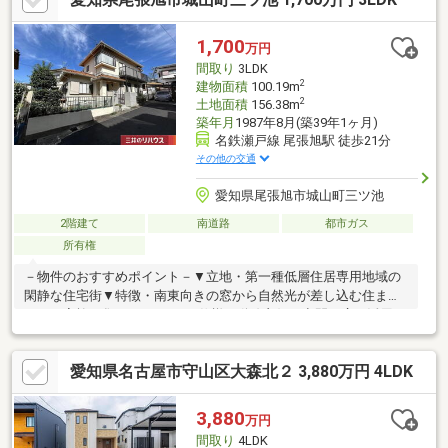
歩19分・名鉄瀬戸線『旭前』駅 徒歩26分■駐車スペース■・来客
時にも便利な駐車2台可能（車種による） ●平日のご案内も可能
1,700
万円
です。まずはお気軽にお問合せ下さいませ。
間取り
3LDK
2
建物面積
100.19m
2
土地面積
156.38m
築年月
1987年8月(築39年1ヶ月)
名鉄瀬戸線 尾張旭駅 徒歩21分
その他の交通
愛知県尾張旭市城山町三ツ池
2階建て
南道路
都市ガス
所有権
－物件のおすすめポイント－▼立地・第一種低層住居専用地域の
閑静な住宅街▼特徴・南東向きの窓から自然光が差し込む住ま
い・ご家族が集うLDKは2ドア仕様で動線良好・空間を広く活用で
きる壁付けキッチン・各和室・洋室・ホールに収納を確保・各階
にトイレがあり、来客時も気兼ねなく利用可能・洋室・和室の2室
愛知県名古屋市守山区大森北２ 3,880万円 4LDK
より出入り可能な南東向きのベランダ・駐車スペース有(車種によ
る)▼周辺環境・城山小学校 徒歩6分(約470m)・三ツ池第3ちびっ
子広場 徒歩2分(約100m)■ ご希望の住まい探しをお手伝いします
3,880
万円
━━━━━・・・物件の詳細・ご相談はお気軽にお問い合わせく
間取り
4LDK
ださい。