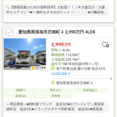
＼【情報収集のための資料請求】大歓迎！！／☆大森北小・大森
中エリア┏┓┗■━ 物件おすすめポイント ━・・・・■小幡緑地
に囲まれた緑豊かな住環境■三井ホーム施工！約50坪の広々設計■
ロフト有（2階東側洋室）■暖炉・サウナ等の設備を兼ね備えたリ
ゾート感満載のお家―――【check point】＊食洗器 ＊暖炉 ＊灯
愛知県尾張旭市庄南町４ 2,990万円 4LDK
油ヒーター ＊ロウリュウサウナ ＊ウッドデッキ
2,990
万円
間取り
4LDK
2
建物面積
114.26m
2
土地面積
229.19m
築年月
1987年8月(築39年1ヶ月)
地下鉄東山線 藤が丘駅 徒歩22分
その他の交通
愛知県尾張旭市庄南町４
2階建て
都市ガス
駐車場あり
駐車2台
所有権
～周辺環境～■四軒家フランテ 徒歩5分■セブンイレブン尾張旭
緑町店 徒歩3分■ドラッグスギヤマ四軒家店 徒歩6分■尾張旭市
立西中学校 徒歩20分■尾張旭市立瑞鳳小学校 徒歩14分■尾張旭