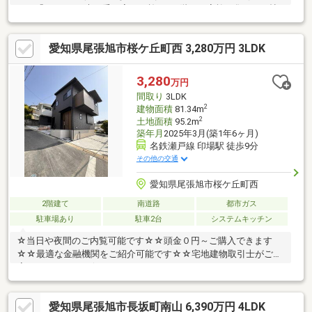
れる「KINOKA（木の香の家）」施工。1階には家族が集う17.6帖
のゆったりとしたLDKに加え、ライフスタイルに合わせて使える
和室も配置しています。2階の3洋室すべてにクローゼットがある
愛知県尾張旭市桜ケ丘町西 3,280万円 3LDK
ほか、約5.7帖分の便利な小屋裏収納も完備しており、お部屋をす
っきり保てます。周辺にはスーパーやコンビニも揃う、利便性と
心地よさが共存する住環境です。
3,280
万円
間取り
3LDK
2
建物面積
81.34m
2
土地面積
95.2m
築年月
2025年3月(築1年6ヶ月)
名鉄瀬戸線 印場駅 徒歩9分
その他の交通
愛知県尾張旭市桜ケ丘町西
2階建て
南道路
都市ガス
駐車場あり
駐車2台
システムキッチン
☆当日や夜間のご内覧可能です☆☆頭金０円～ご購入できます
☆☆最適な金融機関をご紹介可能です☆☆宅地建物取引士がご対
応させて頂きます☆
愛知県尾張旭市長坂町南山 6,390万円 4LDK