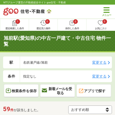
NTTグループ運営の不動産総合サイト goo住宅・不動産
1
0
0
0
最近検索した条件
最近見た物件
保存した条件
お気に入り
旭前駅(愛知県)の中古一戸建て・中古住宅 物件一
覧
駅
変更する
名鉄瀬戸線/旭前
条件
変更する
指定なし
新着メールを受
検索条件を保存
アプリで探す
取る
59
件
が該当しました。