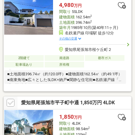
納など、日々の暮らしを支える収納も充実しています。バルコニ
4,980
万円
ーは南向きで、洗濯物がよく乾く心地よい日当たり。静かな住環
間取り
5SLDK
境で、家族の時間を大切にできる住まいです。
2
建物面積
162.54m
2
土地面積
396.74m
築年月
1985年10月(築40年11ヶ月)
名鉄瀬戸線 印場駅 徒歩12分
その他の交通
愛知県尾張旭市桜ケ丘町２
2階建て
南道路
都市ガス
駐車場あり
所有権
■土地面積396.74㎡（約120.0坪）■建物面積162.54㎡（約49.1坪）
■南東角地■広々とした5LDK+納戸■閑静な住宅街■名鉄瀬戸線「印
場」駅 徒歩約12分
愛知県尾張旭市平子町中通 1,850万円 4LDK
1,850
万円
間取り
4LDK
2
建物面積
98.54m
2
土地面積
120m