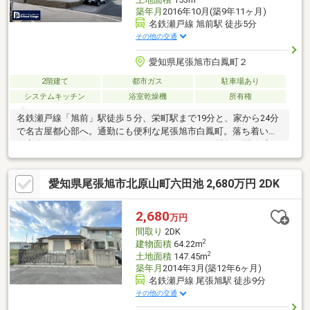
築年月
2016年10月(築9年11ヶ月)
名鉄瀬戸線 旭前駅 徒歩5分
その他の交通
愛知県尾張旭市白鳳町２
2階建て
都市ガス
駐車場あり
システムキッチン
浴室乾燥機
所有権
名鉄瀬戸線「旭前」駅徒歩５分、栄町駅まで19分と、家から24分
で名古屋都心部へ。通勤にも便利な尾張旭市白鳳町。落ち着いた
住宅街に佇む、約119㎡のゆとりある4LDKには20帖超の開放感の
あるリビング・ダイニングや自然素材ならではの居心地の良さが
最大の魅力。外壁塗装や一部リフォーム実施予定で、気持ち良い
愛知県尾張旭市北原山町六田池 2,680万円 2DK
新生活がスタート。白鳳公園や学校も身近で、子育て世代にも嬉
しい住環境。都市アクセスと穏やかな住環境を両立した、名古屋
市内では手に入らない暮らしがここにある。2026年6月外壁塗装
2,680
万円
実施済み。一部リフォーム実施予定。現在は見学予約受付中で
間取り
2DK
す。
2
建物面積
64.22m
2
土地面積
147.45m
築年月
2014年3月(築12年6ヶ月)
名鉄瀬戸線 尾張旭駅 徒歩9分
その他の交通