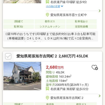
名鉄瀬戸線 印場駅 徒歩9分
その他の交通
愛知県尾張旭市霞ケ丘町中
2階建て
都市ガス
駐車場あり
駐車3台
システムキッチン
浴室乾燥機
□築10年のおうちです□印場駅まで徒歩約9分□お車３台も駐車可能
（車種確認要）□４ＬＤＫ、ＬＤＫは約16.5帖で広々□全室南向
き、陽当たり良好、通風良好
愛知県尾張旭市吉岡町２ 2,680万円 4SLDK
2,680
万円
間取り
4SLDK
2
建物面積
163.24m
2
土地面積
154m
築年月
2000年8月(築26年1ヶ月)
名鉄瀬戸線 旭前駅 徒歩22分
愛知県尾張旭市吉岡町２
2階建て
南道路
都市ガス