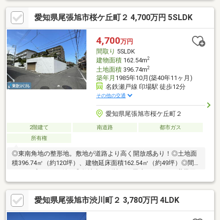
に存しております。◆広々とした玄関とホールがございます。
愛知県尾張旭市桜ケ丘町２ 4,700万円 5SLDK
◆2階部分の約10畳には、ウォークインクローゼットなど大容量
の収納あり◆2025年5月外壁塗装実施（別棟のみ）◆バイクの駐
車も可
4,700
万円
間取り
5SLDK
2
建物面積
162.54m
2
土地面積
396.74m
築年月
1985年10月(築40年11ヶ月)
名鉄瀬戸線 印場駅 徒歩12分
その他の交通
愛知県尾張旭市桜ケ丘町２
2階建て
南道路
都市ガス
所有権
◎東南角地の整形地。敷地が道路より高く開放感あり！◎土地面
積396.74㎡（約120坪）、建物延床面積162.54㎡（約49坪）◎間取
りタイプ５LDK＋納戸◎敷地内に別棟の平屋建があり、二世帯同
居に最適！◎名鉄瀬戸線「印場」駅まで徒歩１２分◎現地は、大
通りから1本入ったところに立地。閑静な住宅地。◎南側および東
愛知県尾張旭市渋川町２ 3,780万円 4LDK
側道路よりも敷地が約３ｍ程度高くなっているため、陽当たりや
眺望が良好で、開放感もあります。また道路からの目線が気にな
りません。◎前面道路は車の交通量が少ないのが特徴です。◎ビ