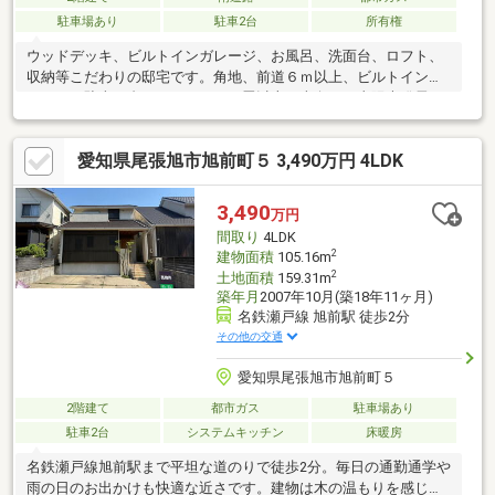
駐車場あり
駐車2台
所有権
ウッドデッキ、ビルトインガレージ、お風呂、洗面台、ロフト、
収納等こだわりの邸宅です。角地、前道６ｍ以上、ビルトインガ
レージ、駐車２台可、ＬＤＫ２０畳以上、南向き、太陽光発電シ
ステム、陽当り良好、整形地、トイレ２ヶ所、自然素材使用、２
階建、通風良好、ウッドデッキ、屋根裏収納、納戸
愛知県尾張旭市旭前町５ 3,490万円 4LDK
3,490
万円
間取り
4LDK
2
建物面積
105.16m
2
土地面積
159.31m
築年月
2007年10月(築18年11ヶ月)
名鉄瀬戸線 旭前駅 徒歩2分
その他の交通
愛知県尾張旭市旭前町５
2階建て
都市ガス
駐車場あり
駐車2台
システムキッチン
床暖房
名鉄瀬戸線旭前駅まで平坦な道のりで徒歩2分。毎日の通勤通学や
雨の日のお出かけも快適な近さです。建物は木の温もりを感じら