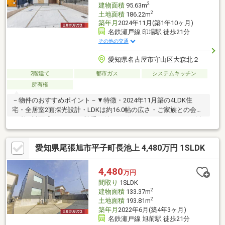
2
建物面積
95.63m
2
土地面積
186.22m
築年月
2024年11月(築1年10ヶ月)
名鉄瀬戸線 印場駅 徒歩21分
その他の交通
愛知県名古屋市守山区大森北２
2階建て
都市ガス
システムキッチン
所有権
－物件のおすすめポイント－▼特徴・2024年11月築の4LDK住
宅・全居室2面採光設計・LDKは約16.0帖の広さ・ご家族との会話
が弾む対面式キッチン、勝手口付・リビングはエコカラットを採
用・季節物の収納にも活用できる小屋裏収納・洗面室・キッチン
に床下収納有・約7.2帖の洋室が面する南西向きバルコニー・リビ
愛知県尾張旭市平子町長池上 4,480万円 1SLDK
ングから直接出入り可能なお庭有、陽当りも良好な屋外空間▼設
備・温水洗浄便座(1階・2階)▼周辺環境・吉長東公園 徒歩4分(約
260m)■ ご希望の住まい探しをお手伝いします ━━━━━・・・
4,480
万円
物件の詳細・ご相談はお気軽にお問い合わせください。
間取り
1SLDK
2
建物面積
133.37m
2
土地面積
193.81m
築年月
2022年6月(築4年3ヶ月)
名鉄瀬戸線 旭前駅 徒歩21分