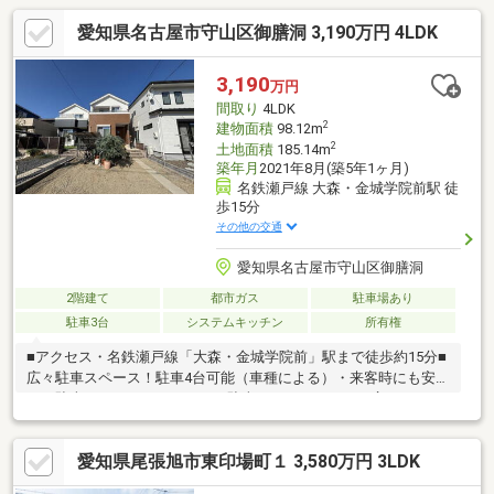
愛知県名古屋市守山区御膳洞 3,190万円 4LDK
3,190
万円
間取り
4LDK
2
建物面積
98.12m
2
土地面積
185.14m
築年月
2021年8月(築5年1ヶ月)
名鉄瀬戸線 大森・金城学院前駅 徒
歩15分
その他の交通
愛知県名古屋市守山区御膳洞
2階建て
都市ガス
駐車場あり
駐車3台
システムキッチン
所有権
■アクセス・名鉄瀬戸線「大森・金城学院前」駅まで徒歩約15分■
広々駐車スペース！駐車4台可能（車種による）・来客時にも安心
して駐車していただけます。・駐車していないときは広々とした
お子様の遊びスペースとしてもご使用できます。■お庭が有
り！・夏はお子様のプールやBBQをお楽しみいただけます。・家
愛知県尾張旭市東印場町１ 3,580万円 3LDK
庭菜園やガーデニング等もできます♪・柵があり外からの視線も気
になりにくいです。■間取り・各部屋に収納完備！荷物をすっき