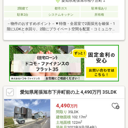
愛知県尾張旭市桜ケ丘町１
2階建て
都市ガス
駐車場あり
駐車2台
システムキッチン
所有権
－物件のおすすめポイント－▼特徴・全居室で2面採光を確保・1
階にLDKと水回り、2階にプライベート空間を配置・コミュニケー
ションを育むリビング階段・多彩に利用可能な畳コーナー有・全
居室・洗面室に収納スペース付・収納などに重宝する約2.0帖納戸
を設置・洋室2室に面する南向きバルコニー・駐車スペース2台分
有(車種による)▼設備・1日の疲れを癒すUBは1616サイズ・各階
にトイレ有、ゆとりをもって利用可能▼周辺環境・はんの木公園
徒歩3分(約170m)■ ご希望の住まい探しをお手伝いします
━━━━━・・・物件の詳細・ご相談はお気軽にお問い合わせく
ださい。
愛知県尾張旭市下井町前の上 4,490万円 3SLDK
4,490
万円
間取り
3SLDK
2
建物面積
102.17m
2
土地面積
122m
築年月
2022年9月(築4年)