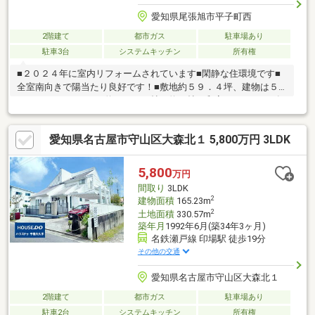
愛知県尾張旭市平子町西
2階建て
都市ガス
駐車場あり
駐車3台
システムキッチン
所有権
■２０２４年に室内リフォームされています■閑静な住環境です■
全室南向きで陽当たり良好です！■敷地約５９．４坪、建物は５L
ＤＫ＋ＷＩＣ■ＬＤＫ約２０．５帖、約８帖の和室があります■各
居室に収納があります■小屋裏収納があります■縦列ですが３台駐
車できます（車種によります）■来訪者が確認できる安心のテレ
愛知県名古屋市守山区大森北１ 5,800万円 3LDK
ビモニター付きインターフォン〈周辺環境〉■城山小学校（約12
分） 旭中学校（約22分） 東春あかつき幼稚園（約20分） 茅
ヶ池保育園（約9分） ナフコ（約12分） Ｖドラッグ（約14
5,800
万円
分） 城山公園（約8分）
間取り
3LDK
2
建物面積
165.23m
2
土地面積
330.57m
築年月
1992年6月(築34年3ヶ月)
名鉄瀬戸線 印場駅 徒歩19分
その他の交通
愛知県名古屋市守山区大森北１
2階建て
都市ガス
駐車場あり
駐車2台
システムキッチン
所有権