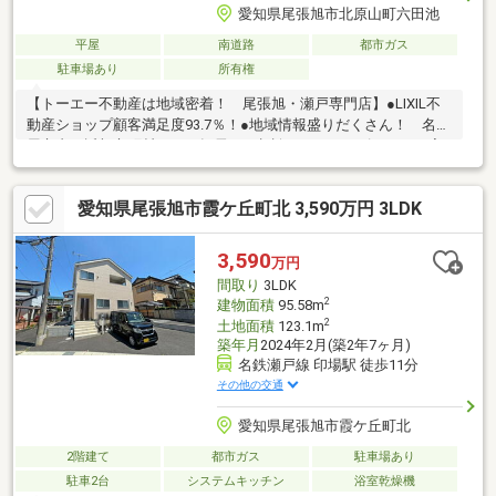
愛知県尾張旭市北原山町六田池
平屋
南道路
都市ガス
駐車場あり
所有権
【トーエー不動産は地域密着！ 尾張旭・瀬戸専門店】●LIXIL不
動産ショップ顧客満足度93.7％！●地域情報盛りだくさん！ 名古
屋市内や近郊市町村からの転居のご相談もOK●キッズスペース完
備！●営業全員が宅地建物取引士！●ホームページには常時300件
以上の情報！●住宅ローン承認実績多数！ 資金計画もお任せく
愛知県尾張旭市霞ケ丘町北 3,590万円 3LDK
ださい●リフォーム、リノベーション、オプション工事もまとめ
てサポート！●物件のマイナスポイントもちゃんとご説明！ ハ
ザード情報もチェック！
3,590
万円
間取り
3LDK
2
建物面積
95.58m
2
土地面積
123.1m
築年月
2024年2月(築2年7ヶ月)
名鉄瀬戸線 印場駅 徒歩11分
その他の交通
愛知県尾張旭市霞ケ丘町北
2階建て
都市ガス
駐車場あり
駐車2台
システムキッチン
浴室乾燥機