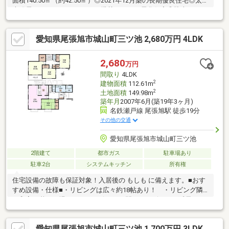
面積140.50㎡（約42.50㎡）◎2021年12月築の長期優良住宅◎太陽
光発電システム（１１ｋwh）搭載のオール電化住宅◎駐車スペー
ス３台（サイズによる）◎居室に設置のエアコン５台お引渡し可
能┃▼おすすめポイント
愛知県尾張旭市城山町三ツ池 2,680万円 4LDK
┗━━━━━━━━━━━━━━━━━━━・LDKは約２０畳と
２畳のパントリー・１階和室部分は、リビングダイニングとの仕
切りを全開にすることで広い空間をつくることも可能です。・玄
2,680
万円
関にはシューズインクローゼット・屋根裏収納があります。季節
間取り
4LDK
ものなどの収納に重宝します。・パントリー収納があります。
2
建物面積
112.61m
2
土地面積
149.98m
築年月
2007年6月(築19年3ヶ月)
名鉄瀬戸線 尾張旭駅 徒歩19分
その他の交通
愛知県尾張旭市城山町三ツ池
2階建て
都市ガス
駐車場あり
駐車2台
システムキッチン
所有権
住宅設備の故障も保証対象！入居後の もしも に備えます。■おす
すめ設備・仕様■・リビングは広々約18帖あり！ ・リビング隣
の和室は憩いの場としても、引き戸を開けてリビングの延長とし
ても使えます。 ・使い勝手のよい全居室6帖以上 ・コタツも扇
風機も楽々収納できる納戸つき ・一坪サイズの浴室 ・対面式
愛知県尾張旭市城山町三ツ池 1,700万円 3LDK
キッチン ・床下収納 ■アクセス■・名鉄瀬戸線『尾張旭』駅 徒