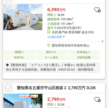
6,390
万円
間取り
4LDK
2
建物面積
105.58m
2
土地面積
191.28m
築年月
2023年9月(築3年)
名鉄瀬戸線 尾張旭駅 徒歩29分
その他の交通
愛知県尾張旭市長坂町南山
2階建て
都市ガス
駐車場あり
駐車3台
オール電化
浴室乾燥機
◆【断熱性能】「エアコン1台で夏涼しく冬暖かい快適な室内環
境を実現する温熱性能」高断熱仕様（HEAT20 G3・国内断熱高等
級）で、冷暖房効率がよく、一年中快適です。◆【気密性能】品
質のよい設計施工により外気の影響を受けにくく、静かで心地よ
い室内空間に。◆【耐震性能】「万が一の災害にも強い、安心の
愛知県名古屋市守山区桜坂２ 2,790万円 3LDK
構造」耐震等級3（高等級）で、消防署や警察署と同等の耐震性能
を実現。◆【全館空調付き】部屋ごとの温度差がなく、ヒートシ
ョック対策にも◎。◆【暮らしやすい回遊動線】家事動線も生活
2,790
万円
動線もスムーズ。◆【モデルハウスクオリティの美しさ】「家
間取り
3LDK
具・照明付き！洗練されたデザイン空間」
2