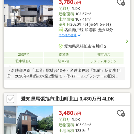
3,780
万円
ルトイン車庫。駐輪場や物置としてもご利用可能。
間取り
4LDK
2
建物面積
103.57m
2
土地面積
107.41m
築年月
2020年4月(築6年5ヶ月)
名鉄瀬戸線 印場駅 徒歩13分
その他の交通
愛知県尾張旭市渋川町２
2階建て
南道路
都市ガス
駐車場あり
駐車2台
システムキッチン
・名鉄瀬戸線「印場」駅徒歩13分・名鉄瀬戸線「旭前」駅徒歩14
分・2020年4月築の木造2階建て・(株)アールプランナーの旧分譲
住宅・LDKは約17.4畳あり、リビング・ダイニングの一部には床
暖房がございます・コンロはIHを採用、ビルトイン食洗器付で
す・キッチン横にはパントリーとして使用可能な収納有り・浴室
愛知県尾張旭市北山町北山 3,480万円 4LDK
換気乾燥暖房機があるため、雨の日でも洗濯物を乾かせます・浴
槽には美泡湯機能があり、マイクロバブル入浴が可能です・玄関
土間収納があるため、アウトドア用品などの収納に便利です・落
3,480
万円
ち着いた街並みに合うモダンな外観です・カースペース2台分、並
間取り
4LDK
列駐車可能です
2
建物面積
105.93m
2
土地面積
123.8m