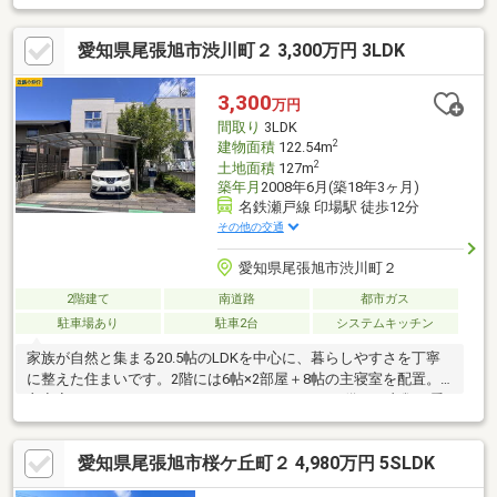
市立本地ケ原保育園 徒歩12分◇ひよこ不動産にお任せ下さい◇
土地・マンション・新築・収益物件２０年以上の不動産経験を活
愛知県尾張旭市渋川町２ 3,300万円 3LDK
かし幅広くバックアップ致します！！
3,300
万円
間取り
3LDK
2
建物面積
122.54m
2
土地面積
127m
築年月
2008年6月(築18年3ヶ月)
名鉄瀬戸線 印場駅 徒歩12分
その他の交通
愛知県尾張旭市渋川町２
2階建て
南道路
都市ガス
駐車場あり
駐車2台
システムキッチン
家族が自然と集まる20.5帖のLDKを中心に、暮らしやすさを丁寧
に整えた住まいです。2階には6帖×2部屋＋8帖の主寝室を配置。
主寝室にはゆとりのウォークインクローゼットを備え、衣類や季
節物もすっきり収納できます。さらに、ホールには約4.5帖のアル
ファゾーンを設け、ワークスペース・キッズスペース・趣味部屋
愛知県尾張旭市桜ケ丘町２ 4,980万円 5SLDK
など、多目的に使える自由度の高い空間です。水回りは1階に集約
し、家事動線もスムーズ。玄関には下駄箱、キッチンには床下収