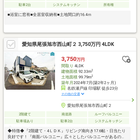
駐車2台
システムキッチン
所有権
■浴室に窓有■全居室収納有■土地間口約16.4ｍ
愛知県尾張旭市西山町２ 3,750万円 4LDK
3,750
万円
間取り
4LDK
2
建物面積
92.33m
2
土地面積
99.79m
築年月
2024年7月(築2年2ヶ月)
名鉄瀬戸線 印場駅 徒歩23分
その他の交通
愛知県尾張旭市西山町２
2階建て
南道路
ルーフバルコニー
駐車場あり
駐車2台
システムキッチン
◆特徴◆『2階建て・4ＬＤＫ』リビング南向き17.6帖・日当たり
良好です！『南面バルコニー』広々としたバルコニーがあるので