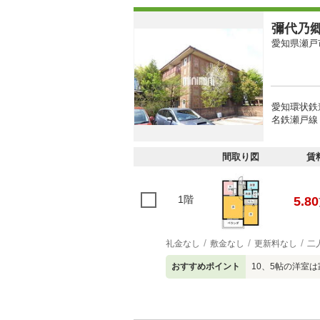
彌代乃
愛知県瀬戸
愛知環状鉄道
名鉄瀬戸線 
間取り図
賃
1階
5.80
礼金なし
敷金なし
更新料なし
二
おすすめポイント
10、5帖の洋室