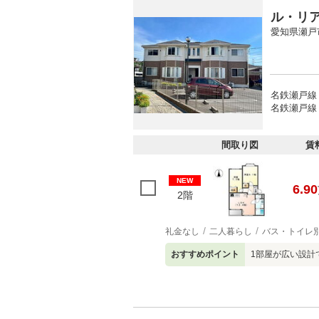
ル・リ
愛知県瀬戸
名鉄瀬戸線 
名鉄瀬戸線 
間取り図
賃
NEW
6.90
2階
礼金なし
二人暮らし
バス・トイレ
おすすめポイント
1部屋が広い設計