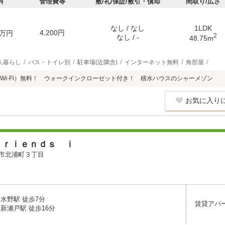
料
管理費等
敷/礼/保証/敷引・償却
間取り/広さ
なし / なし
1LDK
4,200円
万円
2
なし / -
48.75m
人暮らし
バス・トイレ別
駐車場(近隣含)
インターネット無料
角部屋
Wi-Fi）無料！ ウォークインクローゼット付き！ 積水ハウスのシャーメゾン
お気に入り
ｆｒｉｅｎｄｓ ｉ
市北浦町３丁目
水野駅 徒歩7分
賃貸アパ
新瀬戸駅 徒歩16分