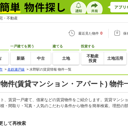
住宅・不動産
0
最近見た物件
保
一戸建てを買う
建てる
投資する
不動産
古
新築
中古
土地
土地活用
投資
市
>
名鉄瀬戸線
>
水野駅の賃貸情報 物件一覧
貸物件(賃貸マンション・アパート) 物件
パート、賃貸一戸建て、借家などの賃貸物件をご紹介します。賃貸マンシ
面積・間取り・写真・人気のこだわり条件から物件を簡単検索。理想の部
更して再検索