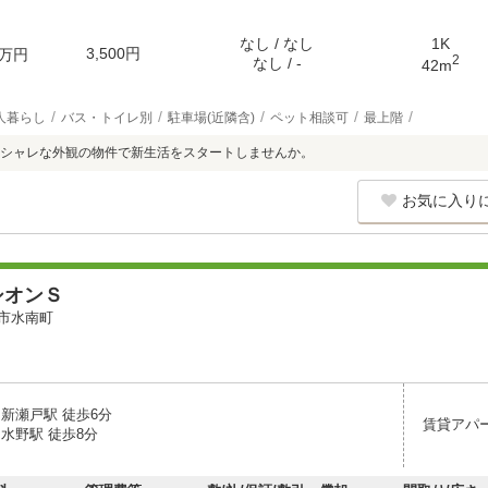
なし / なし
1K
3,500円
万円
2
なし / -
42m
人暮らし
バス・トイレ別
駐車場(近隣含)
ペット相談可
最上階
シャレな外観の物件で新生活をスタートしませんか。
お気に入り
シオンＳ
市水南町
 新瀬戸駅 徒歩6分
賃貸アパ
水野駅 徒歩8分