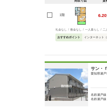
間取り図
賃
1階
6.20
礼金なし
敷金なし
一人暮らし
二
おすすめポイント
インターネット（
サン・
愛知県瀬戸
名鉄瀬戸線 
名鉄瀬戸線 