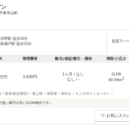
アン
市東寺山町
水野駅 徒歩10分
賃貸アパ
新瀬戸駅 徒歩15分
料
管理費等
敷/礼/保証/敷引・償却
間取り/広さ
1ヶ月 / なし
2LDK
3,500円
万円
2
なし / -
60.99m
別
駐車場(近隣含)
最上階
角部屋
南向き
モニタ付インターホン
で使い勝手の良い2LDK物件です♪
お気に入り