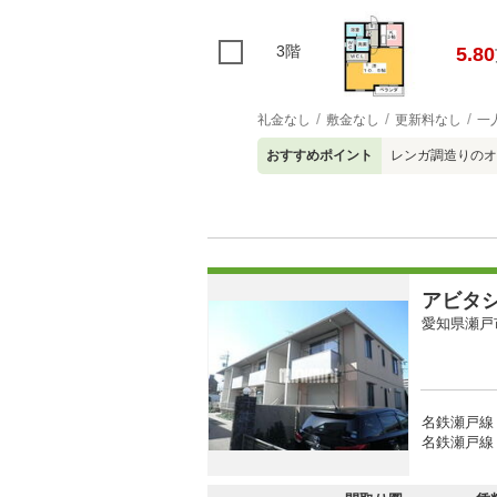
3階
5.80
礼金なし
敷金なし
更新料なし
一
おすすめポイント
レンガ調造りのオ
アビタ
愛知県瀬戸
名鉄瀬戸線
名鉄瀬戸線 