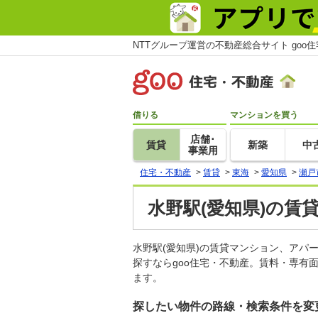
NTTグループ運営の不動産総合サイト goo
借りる
マンションを買う
店舗･
賃貸
新築
中
事業用
住宅・不動産
>
賃貸
>
東海
>
愛知県
>
瀬戸
水野駅(愛知県)の賃
水野駅(愛知県)の賃貸マンション、ア
探すならgoo住宅・不動産。賃料・専有
ます。
探したい物件の路線・検索条件を変