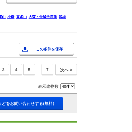
箪山
小幡
喜多山
大森・金城学院前
印場
この条件を保存
3
4
5
7
次へ
…
表示建物数
などをお問い合わせする(無料)