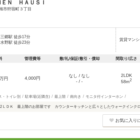
ＭＥＮ ＨＡＵＳＩ
旭市狩宿町３丁目
三郷駅 徒歩17分
賃貸マンシ
水野駅 徒歩23分
料
管理費等
敷/礼/保証/敷引・償却
間取り/広さ
2LDK
なし / なし
4,000円
万円
2
- / -
58m
ス・トイレ別
駐車場(近隣含)
最上階
南向き
モニタ付インターホン
2ＬＤＫ 最上階のお部屋です カウンターキッチンと広々としたウォークインク
お気に入り