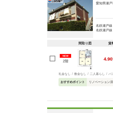
愛知県瀬戸
名鉄瀬戸線 
名鉄瀬戸線
間取り図
賃
NEW
4.90
2階
礼金なし
敷金なし
二人暮らし
バ
おすすめポイント
リノベーション