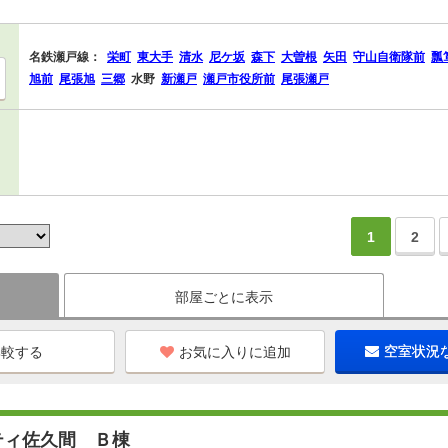
名鉄瀬戸線：
栄町
東大手
清水
尼ケ坂
森下
大曽根
矢田
守山自衛隊前
瓢
旭前
尾張旭
三郷
水野
新瀬戸
瀬戸市役所前
尾張瀬戸
1
2
部屋ごとに表示
お気に入りに追加
空室状況
ティ佐久間 Ｂ棟