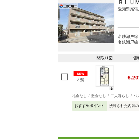
ＢＬＵ
愛知県尾張
名鉄瀬戸線 
名鉄瀬戸線 
間取り図
賃
NEW
6.20
4階
礼金なし
敷金なし
二人暮らし
バ
おすすめポイント
洗練された内装の