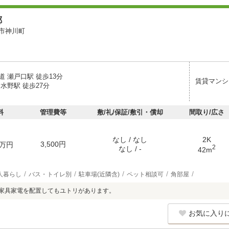
郷
市神川町
 瀬戸口駅 徒歩13分
賃貸マンシ
水野駅 徒歩27分
料
管理費等
敷/礼/保証/敷引・償却
間取り/広さ
なし / なし
2K
3,500円
万円
2
なし / -
42m
人暮らし
バス・トイレ別
駐車場(近隣含)
ペット相談可
角部屋
は家具家電を配置してもユトリがあります。
お気に入り