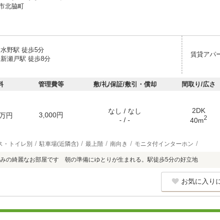
市北脇町
水野駅 徒歩5分
賃貸アパ
 新瀬戸駅 徒歩8分
料
管理費等
敷/礼/保証/敷引・償却
間取り/広さ
2DK
なし / なし
3,000円
万円
2
- / -
40m
ス・トイレ別
駐車場(近隣含)
最上階
南向き
モニタ付インターホン
済みの綺麗なお部屋です 朝の準備にゆとりが生まれる。駅徒歩5分の好立地
お気に入り