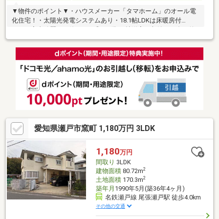
▼物件のポイント▼・ハウスメーカー「タマホーム」のオール電
化住宅！・太陽光発電システムあり・18.1帖LDKは床暖房付
き！ 室内綺麗にお使いです◎・1階4.5帖洋室は収納など多目的
に使用可能・ベビーカー等の収納に便利な広々シューズインクロ
ーク・全居室収納あり・南向き広々バルコニー・窓が多く日当た
り、通風良好・お車4台駐車可能（車種による）▼立地のポイント
▼・名鉄バス「塩草町西」徒歩6分 「尾張瀬戸」駅までバス1
本！・交通量が少ない閑静な住宅地・近くに公園が点在する緑豊
かなエリア
愛知県瀬戸市窯町 1,180万円 3LDK
1,180
万円
間取り
3LDK
2
建物面積
80.72m
2
土地面積
170.3m
築年月
1990年5月(築36年4ヶ月)
名鉄瀬戸線 尾張瀬戸駅 徒歩4.0km
その他の交通