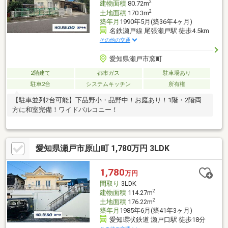
2
建物面積
80.72m
2
土地面積
170.3m
築年月
1990年5月(築36年4ヶ月)
名鉄瀬戸線 尾張瀬戸駅 徒歩4.5km
その他の交通
愛知県瀬戸市窯町
2階建て
都市ガス
駐車場あり
駐車2台
システムキッチン
所有権
【駐車並列2台可能】下品野小・品野中！お庭あり！1階・2階両
方に和室完備！ワイドバルコニー！
愛知県瀬戸市原山町 1,780万円 3LDK
1,780
万円
間取り
3LDK
2
建物面積
114.27m
2
土地面積
176.22m
築年月
1985年6月(築41年3ヶ月)
愛知環状鉄道 瀬戸口駅 徒歩18分