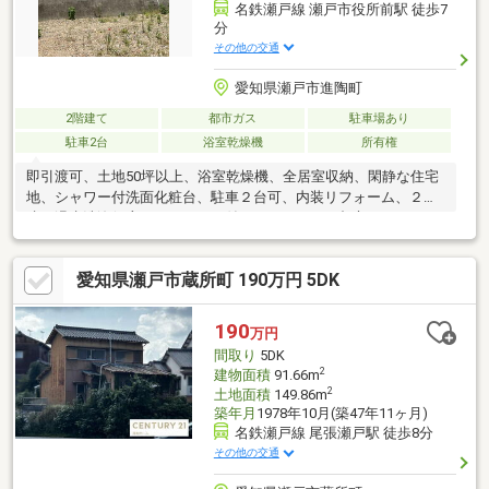
名鉄瀬戸線 瀬戸市役所前駅 徒歩7
分
その他の交通
愛知県瀬戸市進陶町
2階建て
都市ガス
駐車場あり
駐車2台
浴室乾燥機
所有権
即引渡可、土地50坪以上、浴室乾燥機、全居室収納、閑静な住宅
地、シャワー付洗面化粧台、駐車２台可、内装リフォーム、２階
建、温水洗浄便座、ＴＶモニタ付インターホン、都市ガス
愛知県瀬戸市蔵所町 190万円 5DK
190
万円
間取り
5DK
2
建物面積
91.66m
2
土地面積
149.86m
築年月
1978年10月(築47年11ヶ月)
名鉄瀬戸線 尾張瀬戸駅 徒歩8分
その他の交通