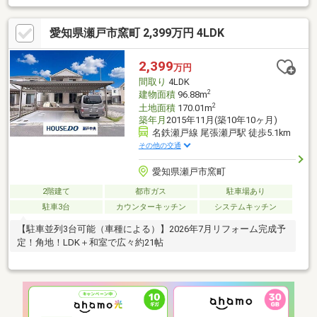
愛知県瀬戸市窯町 2,399万円 4LDK
2,399
万円
間取り
4LDK
2
建物面積
96.88m
2
土地面積
170.01m
築年月
2015年11月(築10年10ヶ月)
名鉄瀬戸線 尾張瀬戸駅 徒歩5.1km
その他の交通
愛知県瀬戸市窯町
2階建て
都市ガス
駐車場あり
駐車3台
カウンターキッチン
システムキッチン
【駐車並列3台可能（車種による）】2026年7月リフォーム完成予
定！角地！LDK＋和室で広々約21帖