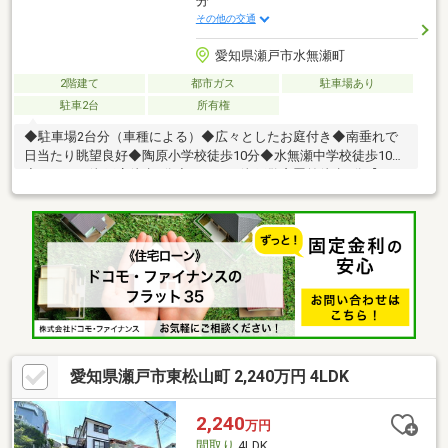
分
その他の交通
愛知県瀬戸市水無瀬町
2階建て
都市ガス
駐車場あり
駐車2台
所有権
◆駐車場2台分（車種による）◆広々としたお庭付き◆南垂れで
日当たり眺望良好◆陶原小学校徒歩10分◆水無瀬中学校徒歩10分
◆フィール瀬戸店徒歩5分◆ローソン瀬戸警察署前徒歩5分【トー
エー不動産は地域密着！ 尾張旭・瀬戸専門店】●LIXIL不動産シ
ョップ顧客満足度93.7％！●地域情報盛りだくさん！ 名古屋市内
や近郊市町村からの転居のご相談もOK●キッズスペース完備！●営
業全員が宅地建物取引士！●住宅ローン承認実績多数！ 資金計
画もお任せください●リフォーム、リノベーション工事もまとめ
てサポート！●物件のマイナスポイントもちゃんとご説明！ ハ
ザード情報もチェック！
愛知県瀬戸市東松山町 2,240万円 4LDK
2,240
万円
間取り
4LDK