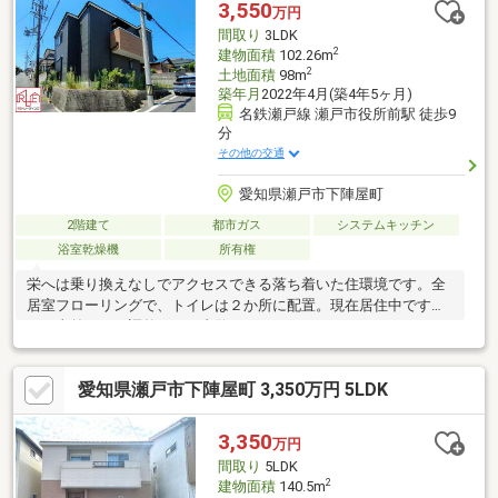
850m（徒歩11分）・水南小学校 約270m（徒歩3分）・南山中学
3,550
万円
校 約1.5km（徒歩19分）
間取り
3LDK
2
建物面積
102.26m
2
土地面積
98m
築年月
2022年4月(築4年5ヶ月)
名鉄瀬戸線 瀬戸市役所前駅 徒歩9
分
その他の交通
愛知県瀬戸市下陣屋町
2階建て
都市ガス
システムキッチン
浴室乾燥機
所有権
栄へは乗り換えなしでアクセスできる落ち着いた住環境です。全
居室フローリングで、トイレは２か所に配置。現在居住中です
が、事前に日程調整のうえ内覧いただけます。リフォームやロー
ン相談は無料で、引越し時の荷造り・不用品回収・ハウスクリー
ニングなどはグループ会社にて有料で対応可能です。
愛知県瀬戸市下陣屋町 3,350万円 5LDK
3,350
万円
間取り
5LDK
2
建物面積
140.5m