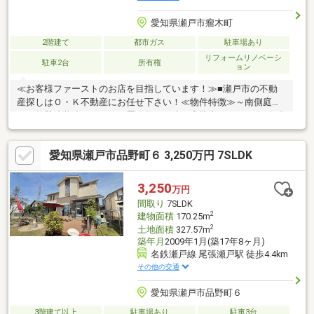
愛知県瀬戸市瘤木町
2階建て
都市ガス
駐車場あり
リフォームリノベーシ
駐車2台
所有権
ョン
≪お客様ファーストのお店を目指しています！≫■瀬戸市の不動
産探しはＯ・Ｋ不動産にお任せ下さい！≪物件特徴≫～南側庭付
き！外壁塗装他リフォーム歴多数の戸建～◎駐車スペース縦列2台
分◎高台に付き日当り・通風良好◎閑静な住宅街≪リフォーム歴
≫2018年頃：瓦交換・外壁塗装・防水工事2023年：2階和室天井
愛知県瀬戸市品野町６ 3,250万円 7SLDK
張替2022年：南側洋室フローリング張替2021年：玄関扉交換2014
年：トイレ交換他多数♪≪周辺環境≫徒歩時間◎愛環「瀬戸口」駅
17分◎瀬戸線「新瀬戸」駅26分◎ミニストップ12分◎ドラッグス
3,250
万円
ギヤマ9分◎フィール12分◎陶原小17分◎水無中19分
間取り
7SLDK
2
建物面積
170.25m
2
土地面積
327.57m
築年月
2009年1月(築17年8ヶ月)
名鉄瀬戸線 尾張瀬戸駅 徒歩4.4km
その他の交通
愛知県瀬戸市品野町６
3階建て以上
駐車場あり
駐車3台