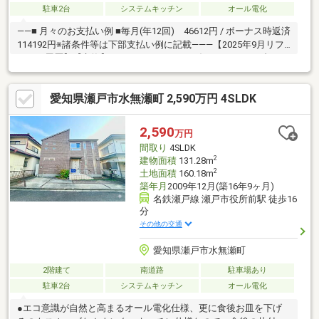
駐車2台
システムキッチン
オール電化
――■ 月々のお支払い例 ■毎月(年12回) 46612円 / ボーナス時返済
114192円※諸条件等は下部支払い例に記載―――【2025年9月リフ
ォーム履歴】【交換】トイレ・IHコンロ・ダウンライト・ブラケ
ットライト・インターホン・スイッチ・コンセントプレート【貼
替】クロス・CF・襖【その他】雨樋補修、ハウスクリーニング■
愛知県瀬戸市水無瀬町 2,590万円 4SLDK
ご希望の住まい探しをお手伝いします－－－◆◇物件の詳細、ご
相談はお気軽にお問い合わせください。≪ 0120-09-8310 ≫
2,590
万円
間取り
4SLDK
2
建物面積
131.28m
2
土地面積
160.18m
築年月
2009年12月(築16年9ヶ月)
名鉄瀬戸線 瀬戸市役所前駅 徒歩16
分
その他の交通
愛知県瀬戸市水無瀬町
2階建て
南道路
駐車場あり
駐車2台
システムキッチン
オール電化
●エコ意識が自然と高まるオール電化仕様、更に食後お皿を下げ