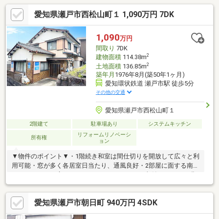
愛知県瀬戸市西松山町１ 1,090万円 7DK
1,090
万円
間取り
7DK
2
建物面積
114.38m
2
土地面積
136.85m
築年月
1976年8月(築50年1ヶ月)
愛知環状鉄道 瀬戸市駅 徒歩5分
その他の交通
愛知県瀬戸市西松山町１
2階建て
駐車場あり
システムキッチン
リフォームリノベーシ
所有権
ョン
▼物件のポイント▼・1階続き和室は間仕切りを開放して広々と利
用可能・窓が多く各居室日当たり、通風良好・2部屋に面する南向
きバルコニー・広々としたシステムキッチン 収納スペースも豊
富◎・2018年5月太陽光パネル設置・2016年5月エコキュート設
置・1台分の駐車スペースあり◎▼立地のポイント▼・愛知環状鉄
愛知県瀬戸市朝日町 940万円 4SDK
道「瀬戸市」駅徒歩5分！・名鉄瀬戸線「新瀬戸」駅徒歩7分！・
水南小学校まで徒歩6分・徒歩10分圏内に買物施設あり！・落ち