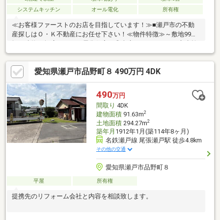
システムキッチン
オール電化
所有権
≪お客様ファーストのお店を目指しています！≫■瀬戸市の不動
産探しはＯ・Ｋ不動産にお任せ下さい！≪物件特徴≫～敷地99
坪・建物51坪広々オール電化住宅～◎南庭ウッドデッキ・立水栓
完備（家庭菜園やBBQ、夏はプールも楽しめます♪◎広々とした18
帖のLDKは開放感ある吹抜◎アキュラホーム施工♪蔵（納戸）のあ
愛知県瀬戸市品野町８ 490万円 4DK
る家◎7SLDK+WIC+駐車スペース4～5台≪リフォーム歴≫◎22
年：エコキュート交換◎23年：2階トイレ便座交換≪周辺環境
≫◎瀬戸線尾張瀬戸駅車で9分◎コミュニティバス品野6丁目停徒
490
万円
歩4分◎バロー徒歩12分◎郵便局徒歩12分◎ファミリーマート徒
間取り
4DK
歩19分
2
建物面積
91.63m
2
土地面積
294.27m
築年月
1912年1月(築114年8ヶ月)
名鉄瀬戸線 尾張瀬戸駅 徒歩4.8km
その他の交通
愛知県瀬戸市品野町８
平屋
所有権
提携先のリフォーム会社と内容を相談致します。