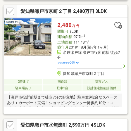
愛知県瀬戸市京町２丁目 2,480万円 3LDK
2,480
万円
間取り
3LDK
2
建物面積
97.7m
2
土地面積
114.48m
築年月
2019年8月(築7年1ヶ月)
名鉄瀬戸線 瀬戸市役所前駅 徒歩7
分
その他の交通
愛知県瀬戸市京町２丁目
2階建て
南道路
都市ガス
駐車場あり
駐車2台
設計住宅性能評価付
【瀬戸市役所前駅まで徒歩7分の好立地】駐車並列2台なスペース
あり＋カーポート完備！ショッピングセンター徒歩約10分・コン
ビニ徒歩約2分と生活に便利！築浅・南向き物件！幅員の広い前面
道路だから駐車楽々！
愛知県瀬戸市水無瀬町 2,590万円 4SLDK