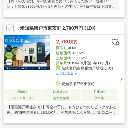
【月々の支払例】今のお家賃と比べてみてください！住宅ロー
ン：月額5万3960円/月々5万円台～の生活！※諸条件等は下部支払
い例に記載ハウスドゥ尾張旭では、様々な返済プランがご相談可
能です！＼スタッフおすすめポイント／◎日当たりが心地よく毎
日気持ちよく生活◎交通量少ない緑豊かな住宅街◎総合病院も近
愛知県瀬戸市東茨町 2,780万円 3LDK
くにあるので、いざという時に安心ですね！◎小学校まで徒歩約
10分なので安心ですね！
2,780
万円
間取り
3LDK
2
建物面積
97.15m
2
土地面積
113.15m
築年月
2019年10月(築6年11ヶ月)
名鉄瀬戸線 尾張瀬戸駅 徒歩8分
その他の交通
愛知県瀬戸市東茨町
2階建て
駐車場あり
駐車2台
システムキッチン
浴室乾燥機
所有権
【尾張瀬戸駅徒歩8分】青空の下に、もうひとつのリビングがある
家。約18帖の明るい2階LDKと、開放感あふれる屋上バルコニーが
魅力。人目が気になりにくい2階リビングは、家族でゆったり過ご
せる心地よい空間です。対面式キッチンからリビング全体を見渡