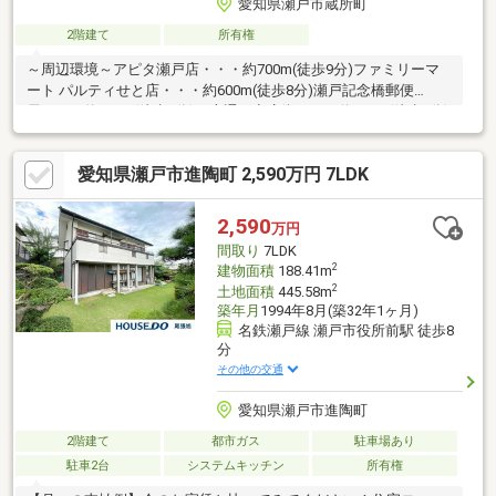
愛知県瀬戸市蔵所町
2階建て
所有権
～周辺環境～アピタ瀬戸店・・・約700m(徒歩9分)ファミリーマ
ート パルティせと店・・・約600m(徒歩8分)瀬戸記念橋郵便
局・・・約160m(徒歩2分)銀座通り商店街・・・約300m(徒歩4分)
末広町商店街・・・約200m(徒歩3分)瀬戸蔵ミュージアム・・・
約140m(徒歩2分)
愛知県瀬戸市進陶町 2,590万円 7LDK
2,590
万円
間取り
7LDK
2
建物面積
188.41m
2
土地面積
445.58m
築年月
1994年8月(築32年1ヶ月)
名鉄瀬戸線 瀬戸市役所前駅 徒歩8
分
その他の交通
愛知県瀬戸市進陶町
2階建て
都市ガス
駐車場あり
駐車2台
システムキッチン
所有権