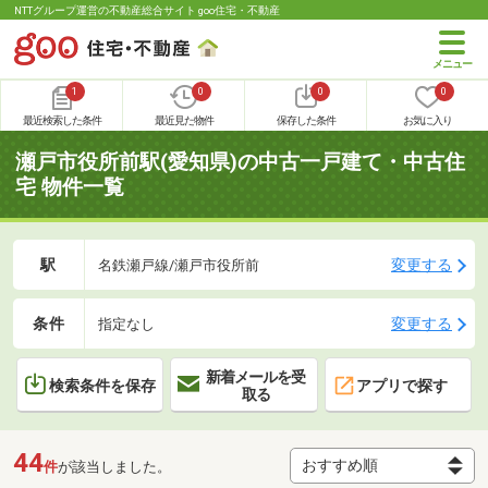
NTTグループ運営の不動産総合サイト goo住宅・不動産
1
0
0
0
最近検索した条件
最近見た物件
保存した条件
お気に入り
瀬戸市役所前駅(愛知県)の中古一戸建て・中古住
宅 物件一覧
駅
変更する
名鉄瀬戸線/瀬戸市役所前
条件
変更する
指定なし
新着メールを受
検索条件を保存
アプリで探す
取る
44
件
が該当しました。