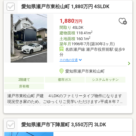
せるため、お料理をしながら家族との会話も楽しめます。屋上バ
愛知県瀬戸市東松山町 1,880万円 4SLDK
ルコニーでは、家族でBBQをしたり、お子様の水遊びを楽しんだ
り、テーブルを置いて青空の下で食事をしたり。一般的な戸建て
とはひと味違う、休日の楽しみが広がります。駐車スペースは2台
1,880
万円
分を確保。駅に近い便利さと、屋上のある特別な暮らし。その両
間取り
4SLDK
方を叶えたい方に、ぜひ一度ご覧いただきたい一邸です。
2
建物面積
118.41m
2
土地面積
160.1m
築年月
1996年7月(築30年2ヶ月)
名鉄瀬戸線 瀬戸市役所前駅 徒歩9
分
その他の交通
愛知県瀬戸市東松山町
2階建て
都市ガス
システムキッチン
所有権
瀬戸市東松山町 戸建 ４LDKのファミリータイプ物件になります
現況空き家のため、ごゆっくりご見学いただけます♪平成８年７月
築の木造２階建て名鉄瀬戸線「瀬戸市役所前」駅・・・・徒歩約
９分好立地です♪● 第１種低層住居地域に存しており、閑静な住宅
街に立地しております● カースペース２台分あり ※車種サイズに
愛知県瀬戸市下陣屋町 3,550万円 3LDK
よります● 整形地、間口約９.５ｍ● 洋室３部屋・和室１部屋・バ
ロー 新瀬戸店 約950m（徒歩12分）・やまうち内科 約