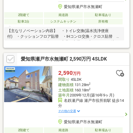
愛知県瀬戸市水無瀬町
2階建て
南道路
駐車場あり
駐車2台
システムキッチン
所有権
【主なリノベーション内容】 ・トイレ交換(温水洗浄便座
付) ・クッションフロア貼替 ・IHコンロ交換・クロス貼替 ・
ハウスクリーニング 他 ＼＼家具や家電、住宅ローンに組込め
ます／／ ▼お電話でのご予約、ご質問・お問合せはこちらまで
▼ TEL：0120-41-7549【通話無料】ニッカ不動産へ！ ～空家
愛知県瀬戸市水無瀬町 2,590万円 4SLDK
につき即日のご案内も可能！～ お気兼ねなくお問合せください
ませ。
2,590
万円
間取り
4SLDK
2
建物面積
131.28m
2
土地面積
160.18m
築年月
2009年12月(築16年9ヶ月)
名鉄瀬戸線 瀬戸市役所前駅 徒歩14
分
その他の交通
愛知県瀬戸市水無瀬町
2階建て
南道路
駐車場あり