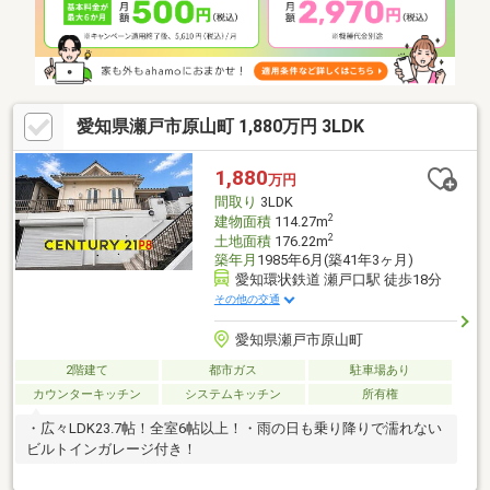
愛知県瀬戸市原山町 1,880万円 3LDK
1,880
万円
間取り
3LDK
2
建物面積
114.27m
2
土地面積
176.22m
築年月
1985年6月(築41年3ヶ月)
愛知環状鉄道 瀬戸口駅 徒歩18分
その他の交通
愛知県瀬戸市原山町
2階建て
都市ガス
駐車場あり
カウンターキッチン
システムキッチン
所有権
・広々LDK23.7帖！全室6帖以上！・雨の日も乗り降りで濡れない
ビルトインガレージ付き！