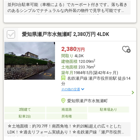
並列3台駐車可能（車種による）でカーポート付きです。落ち着き
のあるシンプルでナチュラルな内外装の物件で見学も可能ですの
で、お気軽にお問い合わせください。【周辺施設】1.スーパー
バロー品野店 まで2050m 徒歩26分2.買い物 ゲンキー品野店
まで1740m 徒歩22分3.買い物 V・drug瀬戸品野店 まで2250m
愛知県瀬戸市水無瀬町 2,380万円 4LDK
徒歩29分【交通手段】1.名鉄瀬戸線 尾張瀬戸駅 車13分 駅までの
距離5.303Km2.名鉄瀬戸線 瀬戸市役所前駅 車15分 駅までの距離
6.275Km
2,380
万円
間取り
4LDK
2
建物面積
120.09m
2
土地面積
233.76m
築年月
1984年5月(築42年4ヶ月)
名鉄瀬戸線 瀬戸市役所前駅 徒歩14
分
その他の交通
愛知県瀬戸市水無瀬町
2階建て
南道路
駐車場あり
駐車2台
所有権
☆土地面積：約70.7坪！南西角地！☆約20帖超えの広々とした
LDK！☆過去リフォーム実績あり！☆名鉄瀬戸線「瀬戸市役所」
駅徒歩 約14分！☆駐車スペース２台分あり！