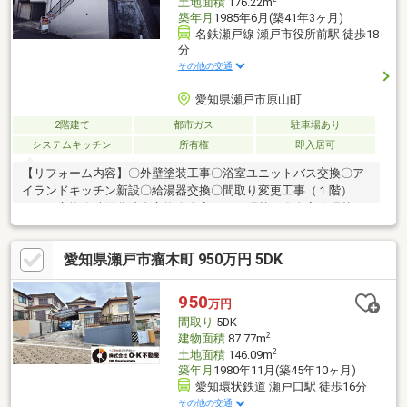
土地面積
176.22m
築年月
1985年6月(築41年3ヶ月)
名鉄瀬戸線 瀬戸市役所前駅 徒歩18
分
その他の交通
愛知県瀬戸市原山町
2階建て
都市ガス
駐車場あり
システムキッチン
所有権
即入居可
【リフォーム内容】〇外壁塗装工事〇浴室ユニットバス交換〇ア
イランドキッチン新設〇給湯器交換〇間取り変更工事（１階）〇
トイレ交換〇洗面化粧台交換〇全室クロス張替え〇全室床張替え
〇リビング建具新調〇木部塗装工事一式〇ハウスクリーニング
【周辺施設】☆フィール瀬戸店 約４分☆ウエルシア 約７分☆
愛知県瀬戸市瘤木町 950万円 5DK
ドラッグスギヤマ約９分☆Vドラッグ 約１２分☆ドミー
瀬戸店 約１４分☆エディオン 約１３分
950
万円
間取り
5DK
2
建物面積
87.77m
2
土地面積
146.09m
築年月
1980年11月(築45年10ヶ月)
愛知環状鉄道 瀬戸口駅 徒歩16分
その他の交通