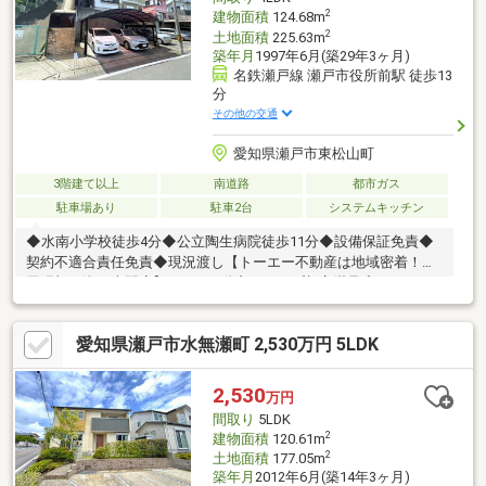
2
建物面積
124.68m
2
土地面積
225.63m
築年月
1997年6月(築29年3ヶ月)
名鉄瀬戸線 瀬戸市役所前駅 徒歩13
分
その他の交通
愛知県瀬戸市東松山町
3階建て以上
南道路
都市ガス
駐車場あり
駐車2台
システムキッチン
◆水南小学校徒歩4分◆公立陶生病院徒歩11分◆設備保証免責◆
契約不適合責任免責◆現況渡し【トーエー不動産は地域密着！
尾張旭・瀬戸専門店】●LIXIL不動産ショップ顧客満足度93.7％！●
地域情報盛りだくさん！ 名古屋市内や近郊市町村からの転居の
ご相談もOK。●営業全員が宅地建物取引士！●ホームページには常
愛知県瀬戸市水無瀬町 2,530万円 5LDK
時300件以上の情報！●住宅ローン承認実績多数！ 資金計画もお
任せください●リフォーム、リノベーションもまとめてサポー
ト！●物件のマイナスポイントもちゃんとご説明！ ハザード情
2,530
万円
報もチェック！
間取り
5LDK
2
建物面積
120.61m
2
土地面積
177.05m
築年月
2012年6月(築14年3ヶ月)