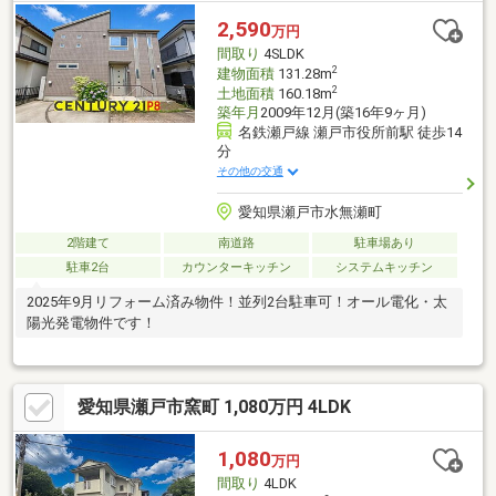
2,590
万円
間取り
4SLDK
2
建物面積
131.28m
2
土地面積
160.18m
築年月
2009年12月(築16年9ヶ月)
名鉄瀬戸線 瀬戸市役所前駅 徒歩14
分
その他の交通
愛知県瀬戸市水無瀬町
2階建て
南道路
駐車場あり
駐車2台
カウンターキッチン
システムキッチン
2025年9月リフォーム済み物件！並列2台駐車可！オール電化・太
陽光発電物件です！
愛知県瀬戸市窯町 1,080万円 4LDK
1,080
万円
間取り
4LDK