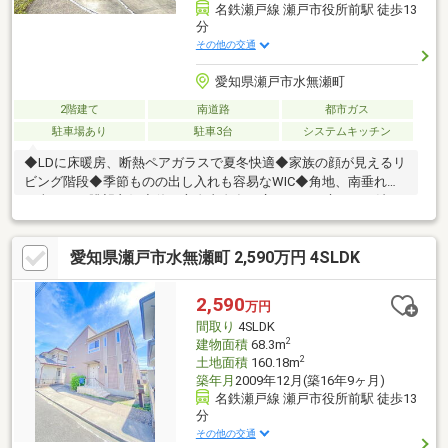
名鉄瀬戸線 瀬戸市役所前駅 徒歩13
分
その他の交通
愛知県瀬戸市水無瀬町
2階建て
南道路
都市ガス
駐車場あり
駐車3台
システムキッチン
◆LDに床暖房、断熱ペアガラスで夏冬快適◆家族の顔が見えるリ
ビング階段◆季節ものの出し入れも容易なWIC◆角地、南垂れで
日当たり、眺望良好◆使い方自由自在、広々とした庭あり（法
面）【トーエー不動産は地域密着！ 尾張旭・瀬戸専門店】
●LIXIL不動産ショップ顧客満足度93.7％！●地域情報盛りだくさ
愛知県瀬戸市水無瀬町 2,590万円 4SLDK
ん！ 名古屋市内や近郊市町村からの転居のご相談もOK●キッズ
スペース完備！●営業全員が宅地建物取引士！●住宅ローン承認実
績多数！ 資金計画もお任せください●リフォーム、リノベーシ
2,590
万円
ョンもまとめてサポート！●物件のマイナスポイントもちゃんと
間取り
4SLDK
ご説明！ ハザード情報もチェック！
2
建物面積
68.3m
2
土地面積
160.18m
築年月
2009年12月(築16年9ヶ月)
名鉄瀬戸線 瀬戸市役所前駅 徒歩13
分
その他の交通