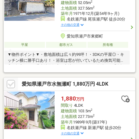
2
建物面積
52.05m
2
土地面積
327.56m
築年月
1971年12月(築54年9ヶ月)
名鉄瀬戸線 尾張瀬戸駅 徒歩20分
その他の交通
愛知県瀬戸市東郷町
平屋
都市ガス
所有権
▼物件ポイント▼・敷地面積は広々約99坪！・3DKの平屋◎・キ
ッチン横に勝手口あり！・浴室は窓が付いているため換気可能
◎・押入あり・温水洗浄便座▼立地ポイント▼・名鉄バス「陶祖
公園」徒歩4分 「新瀬戸」駅までバス1本！・陽当たりや通風を
確保しやすい高台に立地・木々が生い茂る自然豊かなエリア
愛知県瀬戸市水無瀬町 1,880万円 4LDK
1,880
万円
間取り
4LDK
2
建物面積
103.5m
2
土地面積
227.73m
築年月
1989年9月(築37年)
名鉄瀬戸線 新瀬戸駅 徒歩20分
その他の交通