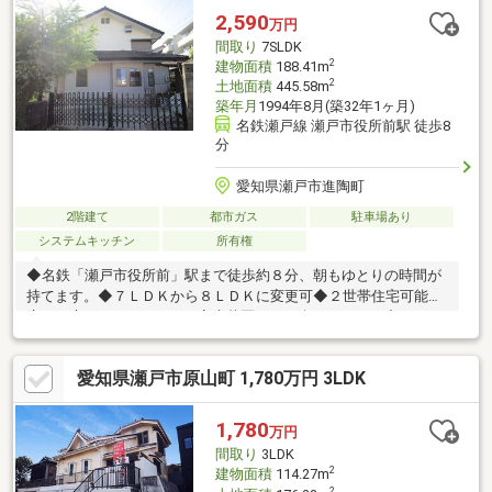
車庫+カーポート■各種保証の継承可能(詳しくはお問い合わせくだ
2,590
万円
さい)。■周辺環境・瀬戸市立長根小学校：徒歩6分(約450m)
間取り
7SLDK
2
建物面積
188.41m
2
土地面積
445.58m
築年月
1994年8月(築32年1ヶ月)
名鉄瀬戸線 瀬戸市役所前駅 徒歩8
分
愛知県瀬戸市進陶町
2階建て
都市ガス
駐車場あり
システムキッチン
所有権
◆名鉄「瀬戸市役所前」駅まで徒歩約８分、朝もゆとりの時間が
持てます。◆７ＬＤＫから８ＬＤＫに変更可◆２世帯住宅可能◆
広いお庭でガーデニングや家庭菜園などが楽しめます。◆ＯＭソ
ーラー付き住宅ですので電気代やガス代 が節約出来ます。約４年
前にシステム更新済。◆リフォーム歴有、室内は丁寧に使用され
愛知県瀬戸市原山町 1,780万円 3LDK
ております。◆屋根裏収納もございます。
1,780
万円
間取り
3LDK
2
建物面積
114.27m
2