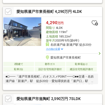
愛知県瀬戸市東長根町 4,290万円 4LDK
4,290
万円
間取り
4LDK
2
建物面積
119m
2
土地面積
185.22m
築年月
2020年9月(築6年)
名鉄瀬戸線 新瀬戸駅 徒歩20分
その他の交通
愛知県瀬戸市東長根町
2階建て
都市ガス
駐車場あり
駐車2台
設計住宅性能評価付
建設住宅性能評価付
■□━━「瀬戸市東長根町」のオススメPOINT━━□■■交通・名鉄
瀬戸線「新瀬戸」駅 徒歩20分・愛知環状鉄道「瀬戸口」駅 徒
歩18分 他■2020年9月築！木造2階建「4LDK」。■太陽光発電装
置・蓄電池・エネファームあり。■LDKは約19.8帖。LD部分に床暖
房が設置されています。■洗面所へはホール側・キッチン側の2方
愛知県瀬戸市進陶町 2,590万円 7SLDK
向からアクセス可。■WICや土間収納、階段下収納など、収納充
実。■敷地内に2台駐車可能です(車種による)。 ※シャッター付き