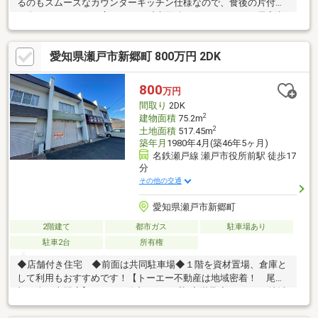
るのもスムーズなカウンターキッチン仕様なので、食後の片付け
も楽ちんです。また広々とした延床面積１３１．２８㎡の居室空
間で、その上閑静な住宅街立地の物件だから、オンオフのメリハ
リがつきます。ちなみにセンスある生活をさりげなく演出するウ
愛知県瀬戸市新郷町 800万円 2DK
ッドデッキのある住戸です。家族というコミュニティを支える４
ＬＤＫ。ご案内いたしますのでお気軽にご連絡ください。
800
万円
間取り
2DK
2
建物面積
75.2m
2
土地面積
517.45m
築年月
1980年4月(築46年5ヶ月)
名鉄瀬戸線 瀬戸市役所前駅 徒歩17
分
その他の交通
愛知県瀬戸市新郷町
2階建て
都市ガス
駐車場あり
駐車2台
所有権
◆店舗付き住宅 ◆前面は共同駐車場◆１階を資材置場、倉庫と
して利用もおすすめです！【トーエー不動産は地域密着！ 尾張
旭・瀬戸専門店】●LIXIL不動産ショップ顧客満足度93.7％！●地域
情報盛りだくさん！ 名古屋市内や近郊市町村からの転居のご相