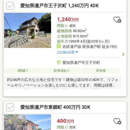
談もOK●キッズスペース完備●営業全員が宅地建物取引士！●ホー
愛知県瀬戸市王子沢町 1,240万円 4DK
ムページには常時300件以上の情報！●住宅ローン承認実績多
数！ 資金計画もお任せください●リフォーム、リノベーショ
ン、オプション工事もまとめてサポート！●物件のマイナスポイ
1,240
万円
ントもちゃんとご説明！ ハザード情報もチェック！
間取り
4DK
2
建物面積
90.82m
2
土地面積
815.92m
築年月
1993年4月(築33年5ヶ月)
名鉄瀬戸線 尾張瀬戸駅 徒歩19分
その他の交通
愛知県瀬戸市王子沢町
2階建て
駐車場あり
所有権
約246坪の広大な土地と住宅です！建物は築32年の4DKで、リフォ
ームやリノベーションを楽しむのにも適してます。周囲は緑豊か
で静かな環境でありながら最寄り駅までは徒歩20分圏内の程よい
距離感です！敷地の広さを活かして、資材置場、ドッグラン・趣
味の工房作るなど…暮らしの幅がぐっと広がります。郊外の落ち
愛知県瀬戸市東郷町 400万円 3DK
着きと土地の広さが魅力！敷地246坪のポテンシャル物件！ぜひ
一度ご覧ください！【トーエー不動産は地域密着！ 尾張旭・瀬
戸専門店】●LIXIL不動産ショップ顧客満足度93.7％！●地域情報盛
400
万円
りだくさん！ 名古屋市内や近郊市町村からの転居のご相談も
間取り
3DK
OK●営業全員が宅地建物取引士！