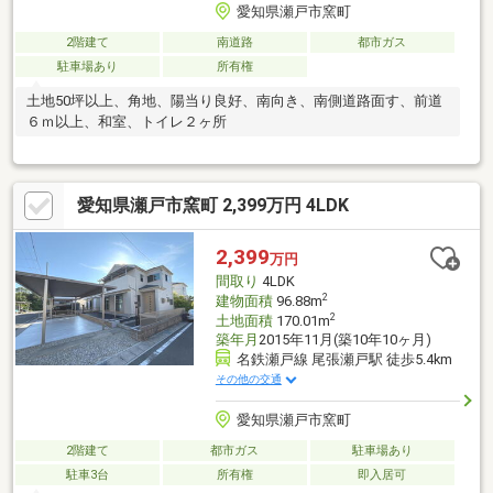
愛知県瀬戸市窯町
2階建て
南道路
都市ガス
駐車場あり
所有権
土地50坪以上、角地、陽当り良好、南向き、南側道路面す、前道
６ｍ以上、和室、トイレ２ヶ所
愛知県瀬戸市窯町 2,399万円 4LDK
2,399
万円
間取り
4LDK
2
建物面積
96.88m
2
土地面積
170.01m
築年月
2015年11月(築10年10ヶ月)
名鉄瀬戸線 尾張瀬戸駅 徒歩5.4km
その他の交通
愛知県瀬戸市窯町
2階建て
都市ガス
駐車場あり
駐車3台
所有権
即入居可