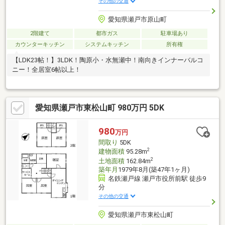
その他の交通
愛知県瀬戸市原山町
2階建て
都市ガス
駐車場あり
カウンターキッチン
システムキッチン
所有権
【LDK23帖！】3LDK！陶原小・水無瀬中！南向きインナーバルコ
ニー！全居室6帖以上！
愛知県瀬戸市東松山町 980万円 5DK
980
万円
間取り
5DK
2
建物面積
95.28m
2
土地面積
162.84m
築年月
1979年8月(築47年1ヶ月)
名鉄瀬戸線 瀬戸市役所前駅 徒歩9
分
その他の交通
愛知県瀬戸市東松山町