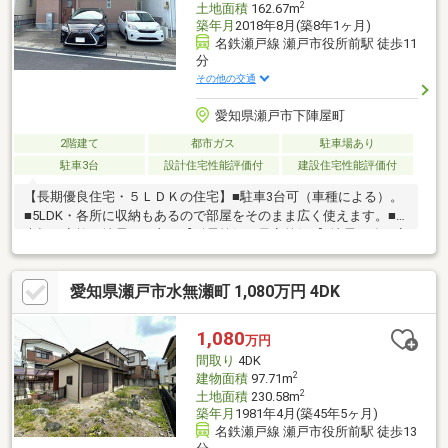
2
土地面積
162.67m
築年月
2018年8月(築8年1ヶ月)
名鉄瀬戸線 瀬戸市役所前駅 徒歩11
分
その他の交通
愛知県瀬戸市下陣屋町
2階建て
都市ガス
駐車場あり
駐車3台
設計住宅性能評価付
建設住宅性能評価付
【長期優良住宅・５ＬＤＫの住宅】■駐車3台可（車種による）。
■5LDK・各所に収納もあるので部屋をそのまま広く使えます。■
大切な家族を地震から守る【耐震等級 最高等級3】地震に強い安
心の住まいです。■玄関収納、リビング収納、パントリー、ウォ
ークインクローゼットがあり収納が豊富。■構造耐力上主要な部
愛知県瀬戸市水無瀬町 1,080万円 4DK
分、雨漏り、地盤保証が承継できます。（残期間約2年）※事由に
よっては、保証ができない場合があります。ご見学ご希望の際は
事前にお問合せ下さい。
1,080
万円
間取り
4DK
2
建物面積
97.71m
2
土地面積
230.58m
築年月
1981年4月(築45年5ヶ月)
名鉄瀬戸線 瀬戸市役所前駅 徒歩13