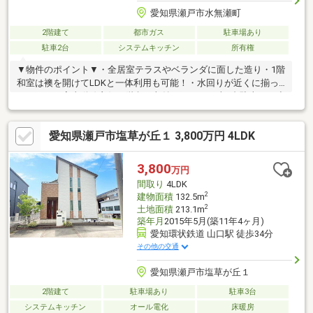
愛知県瀬戸市水無瀬町
2階建て
都市ガス
駐車場あり
駐車2台
システムキッチン
所有権
▼物件のポイント▼・全居室テラスやベランダに面した造り・1階
和室は襖を開けてLDKと一体利用も可能！・水回りが近くに揃っ
ているため家事動線良好・階段下収納あり！・お車2台駐車可（小
型車のみ）・プライバシーを確保しやすい旗竿地▼立地のポイン
ト▼・名鉄バス「新郷町」徒歩8分 「藤が丘」駅までバス1
愛知県瀬戸市塩草が丘１ 3,800万円 4LDK
本！・県道209号線が近く、豊田方面へアクセス良好・最寄り駅
までの道のりは平坦です・閑静な住宅地
3,800
万円
間取り
4LDK
2
建物面積
132.5m
2
土地面積
213.1m
築年月
2015年5月(築11年4ヶ月)
愛知環状鉄道 山口駅 徒歩34分
その他の交通
愛知県瀬戸市塩草が丘１
2階建て
駐車場あり
駐車3台
システムキッチン
オール電化
床暖房