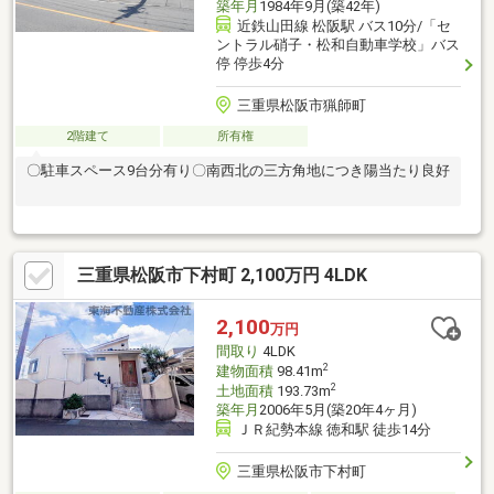
築年月
1984年9月(築42年)
近鉄山田線 松阪駅 バス10分/「セ
ントラル硝子・松和自動車学校」バス
停 停歩4分
三重県松阪市猟師町
2階建て
所有権
〇駐車スペース9台分有り〇南西北の三方角地につき陽当たり良好
三重県松阪市下村町 2,100万円 4LDK
2,100
万円
間取り
4LDK
2
建物面積
98.41m
2
土地面積
193.73m
築年月
2006年5月(築20年4ヶ月)
ＪＲ紀勢本線 徳和駅 徒歩14分
三重県松阪市下村町