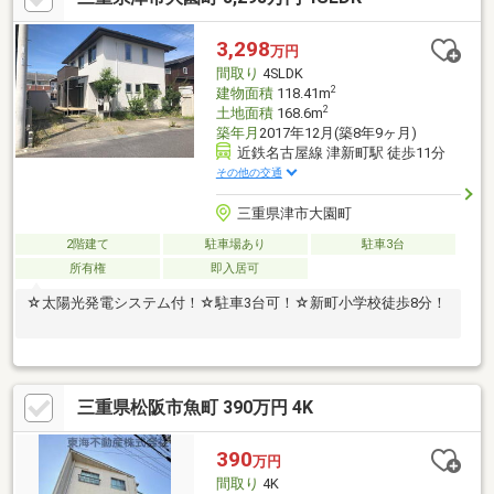
3,298
万円
間取り
4SLDK
2
建物面積
118.41m
2
土地面積
168.6m
築年月
2017年12月(築8年9ヶ月)
近鉄名古屋線 津新町駅 徒歩11分
その他の交通
三重県津市大園町
2階建て
駐車場あり
駐車3台
所有権
即入居可
☆太陽光発電システム付！☆駐車3台可！☆新町小学校徒歩8分！
三重県松阪市魚町 390万円 4K
390
万円
間取り
4K