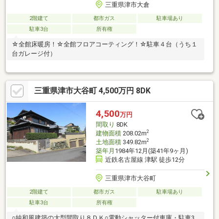
三重県津市大倉
2階建て
都市ガス
駐車場あり
駐車3台
所有権
☆全館床暖房！☆全館フロアコーティング！☆駐車４台（うち１
台ガレージ付）
三重県津市大谷町 4,500万円 8DK
4,500
万円
間取り
8DK
2
建物面積
208.02m
2
土地面積
349.82m
築年月
1984年12月(築41年9ヶ月)
近鉄名古屋線 津駅 徒歩12分
三重県津市大谷町
2階建て
都市ガス
駐車場あり
駐車3台
所有権
○純和風建築の大型間取り８ＤＫ○電動シャッター付車庫・駐車3