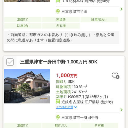
ＪＲ紀勢本線 阿漕駅 徒歩8分
三重県津市半田
2階建て
南道路
駐車場あり
駐車2台
所有権
・前面道路に都市ガスの本管あり（引き込み無し）・敷地と公道
の間に私道があります（位置指定道路）
三重県津市一身田中野 1,000万円 5DK
1,000
万円
間取り
5DK
2
建物面積
130.83m
2
土地面積
241.59m
築年月
1980年7月(築46年2ヶ月)
近鉄名古屋線 江戸橋駅 徒歩8分
その他の交通
三重県津市一身田中野
2階建て
都市ガス
所有権