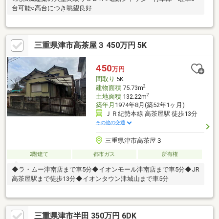
台可能○高台につき眺望良好
三重県津市高茶屋３ 450万円 5K
450
万円
間取り
5K
2
建物面積
75.73m
2
土地面積
132.22m
築年月
1974年8月(築52年1ヶ月)
ＪＲ紀勢本線 高茶屋駅 徒歩13分
その他の交通
三重県津市高茶屋３
2階建て
都市ガス
所有権
◆ラ・ムー津南店まで車5分◆イオンモール津南店まで車5分◆JR
高茶屋駅まで徒歩13分◆イオンタウン津城山まで車5分
三重県津市半田 350万円 6DK