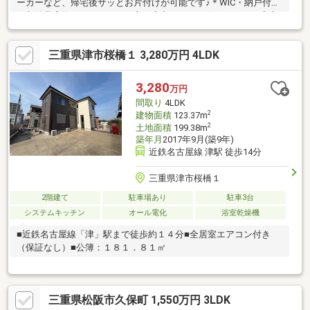
ーカーなど、帰宅後サッとお片付けが可能です♪＊WIC・納戸付き
で収納量◎物がたくさんある方も安心できます☆＊雨の日も安心
の、２台分カーポート付き♪■お部屋■＊ゆったり8.3帖の主寝室
は、ベッドを置いても広々としたくつろぎ空間です。 大型ベッ
三重県津市桜橋１ 3,280万円 4LDK
ドやデスクを置いても余裕がございます。＊2階洋室を区切って2
部屋にすることも可能です◎■設備■＊食器洗浄乾燥機付きのキッ
チンですので家事の負担も軽減してくれます◎＊IHなので火を使
3,280
万円
わず安心・安全！小さなお子様のいるご家庭にオススメです。■
間取り
4LDK
学校■ 港小学校・鎌田中学校
2
建物面積
123.37m
2
土地面積
199.38m
築年月
2017年9月(築9年)
近鉄名古屋線 津駅 徒歩14分
三重県津市桜橋１
2階建て
駐車場あり
駐車3台
システムキッチン
オール電化
浴室乾燥機
■近鉄名古屋線「津」駅まで徒歩約１４分■全居室エアコン付き
（保証なし）■公簿：１８１．８１㎡
三重県松阪市久保町 1,550万円 3LDK