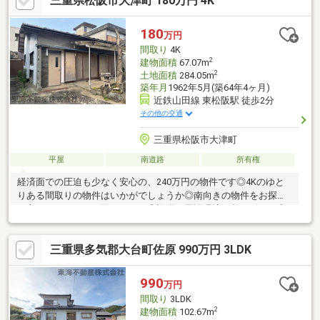
三重県松阪市大津町 180万円 4K
180
万円
間取り
4K
2
建物面積
67.07m
2
土地面積
284.05m
築年月
1962年5月(築64年4ヶ月)
近鉄山田線 東松阪駅 徒歩2分
その他の交通
三重県松阪市大津町
平屋
南道路
所有権
経済面での圧迫も少なく安心の、240万円の物件です◎4Kのゆと
りある間取りの物件はいかがでしょうか◎南向きの物件をお探し
の方、コチラよりご覧ください◎設備や周辺環境が整っている中
古戸建てはいかがでしょうか◎南向きの物件は、洗濯にも便利で
す◎建物面積が67.07㎡でスペースが十分のファミリーにもおすす
三重県多気郡大台町佐原 990万円 3LDK
めの物件です◎駅の近くに立地する、徒歩2分圏内の物件です
(*^_^*)
990
万円
間取り
3LDK
2
建物面積
102.67m