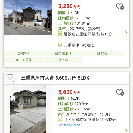
3,280
万円
間取り
4LDK
2
建物面積
123.37m
2
土地面積
181.81m
築年月
2017年9月(築9年)
近鉄名古屋線 津駅 徒歩12分
三重県津市桜橋１
2階建て
駐車場あり
駐車3台
オール電化
所有権
三重県津市大倉 3,600万円 5LDK
3,600
万円
間取り
5LDK
2
建物面積
120.9m
2
土地面積
267.75m
築年月
2021年2月(築5年7ヶ月)
ＪＲ紀勢本線 阿漕駅 徒歩12分
その他の交通