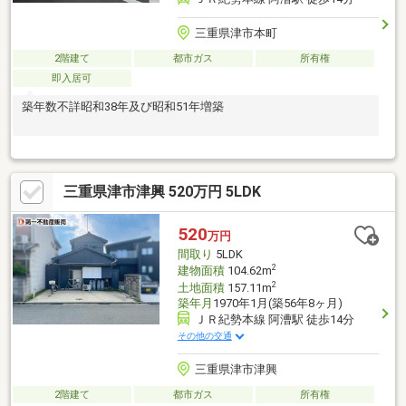
三重県津市本町
2階建て
都市ガス
所有権
即入居可
築年数不詳昭和38年及び昭和51年増築
三重県津市津興 520万円 5LDK
520
万円
間取り
5LDK
2
建物面積
104.62m
2
土地面積
157.11m
築年月
1970年1月(築56年8ヶ月)
ＪＲ紀勢本線 阿漕駅 徒歩14分
その他の交通
三重県津市津興
2階建て
都市ガス
所有権