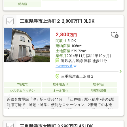
所有権
三重県津市上浜町２ 2,800万円 3LDK
2,800
万円
間取り
3LDK
2
建物面積
106m
2
土地面積
279.72m
築年月
2014年11月(築11年10ヶ月)
近鉄名古屋線 津駅 徒歩11分
その他の交通
三重県津市上浜町２
2階建て
駐車場あり
駐車3台
システムキッチン
オール電化
浴室乾燥機
近鉄名古屋線「津」駅へ徒歩11分、「江戸橋」駅へ徒歩7分の2駅
利用可能で、通勤・通学に便利なロケーション。2階建ての木造住
宅は、ご家族でゆったりと過ごせる間取りですこの機会に、快適
な新生活を始めてみませんか♪
三重県津市大園町 3,298万円 4SLDK