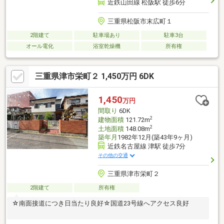
近鉄山田線 松阪駅 徒歩6分
三重県松阪市末広町１
2階建て
駐車場あり
駐車3台
オール電化
浴室乾燥機
所有権
三重県津市栄町２ 1,450万円 6DK
1,450
万円
間取り
6DK
2
建物面積
121.72m
2
土地面積
148.08m
築年月
1982年12月(築43年9ヶ月)
近鉄名古屋線 津駅 徒歩7分
その他の交通
三重県津市栄町２
2階建て
所有権
☆南面接道につき日当たり良好☆国道23号線へアクセス良好