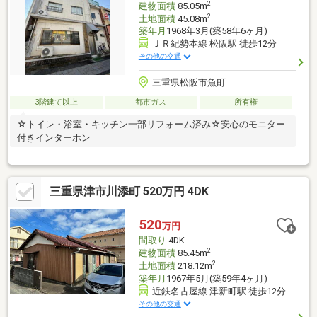
2
建物面積
85.05m
2
土地面積
45.08m
築年月
1968年3月(築58年6ヶ月)
ＪＲ紀勢本線 松阪駅 徒歩12分
その他の交通
三重県松阪市魚町
3階建て以上
都市ガス
所有権
☆トイレ・浴室・キッチン一部リフォーム済み☆安心のモニター
付きインターホン
三重県津市川添町 520万円 4DK
520
万円
間取り
4DK
2
建物面積
85.45m
2
土地面積
218.12m
築年月
1967年5月(築59年4ヶ月)
近鉄名古屋線 津新町駅 徒歩12分
その他の交通