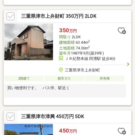
三重県津市上弁財町 350万円 2LDK
350
万円
間取り
2LDK
2
建物面積
63.44m
2
土地面積
74.36m
築年月
1987年9月(築39年)
ＪＲ紀勢本線 阿漕駅 徒歩8分
三重県津市上弁財町
2階建て
都市ガス
所有権
買い物便利です。 バス停、駅近く
三重県津市津興 450万円 5DK
450
万円