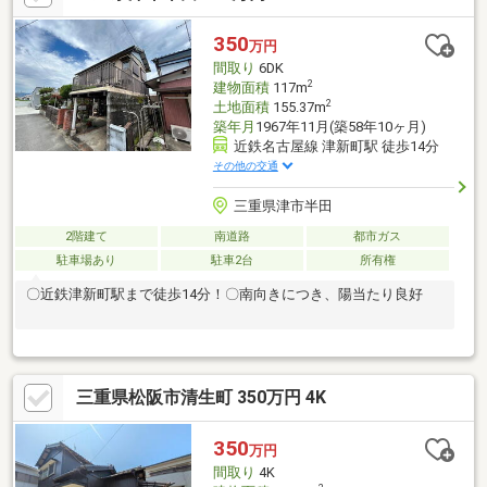
350
万円
間取り
6DK
2
建物面積
117m
2
土地面積
155.37m
築年月
1967年11月(築58年10ヶ月)
近鉄名古屋線 津新町駅 徒歩14分
その他の交通
三重県津市半田
2階建て
南道路
都市ガス
駐車場あり
駐車2台
所有権
〇近鉄津新町駅まで徒歩14分！〇南向きにつき、陽当たり良好
三重県松阪市清生町 350万円 4K
350
万円
間取り
4K