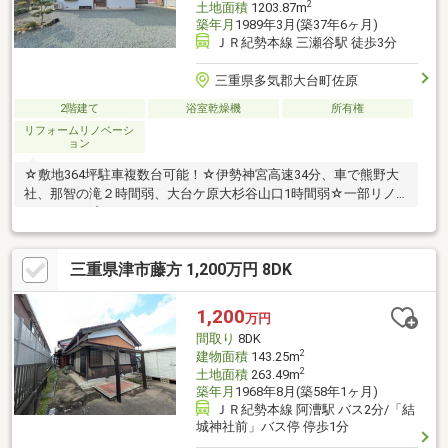
2
土地面積
1203.87m
築年月
1989年3月(築37年6ヶ月)
ＪＲ紀勢本線 三瀬谷駅 徒歩3分
三重県多気郡大台町佐原
2階建て
浴室乾燥機
所有権
リフォームリノベーシ
ョン
☆敷地364坪駐車複数台可能！☆伊勢神宮高速34分、車で熊野大
社、那智の滝２時間弱、大台ケ原大杉谷山口1時間弱☆一部リノ
ベーション済み
三重県津市藤方 1,200万円 8DK
1,200
万円
間取り
8DK
2
建物面積
143.25m
2
土地面積
263.49m
築年月
1968年8月(築58年1ヶ月)
ＪＲ紀勢本線 阿漕駅 バス2分/「結
城神社前」バス停 停歩1分