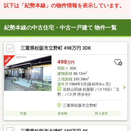
以下は「紀勢本線」の物件情報を表示しています。
紀勢本線の中古住宅・中古一戸建て 物件一覧
三重県松阪市立野町 498万円 3DK
498
万円
間取り
3DK
2
建物面積
86.12m
2
土地面積
393.38m
築年月
1984年3月(築42年6ヶ月)
近鉄山田線 松阪駅 バス15分/「立
野」バス停 停歩4分
三重県松阪市立野町
平屋
所有権
即入居可