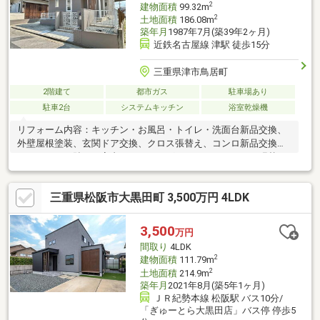
2
建物面積
99.32m
2
土地面積
186.08m
築年月
1987年7月(築39年2ヶ月)
近鉄名古屋線 津駅 徒歩15分
三重県津市鳥居町
2階建て
都市ガス
駐車場あり
駐車2台
システムキッチン
浴室乾燥機
リフォーム内容：キッチン・お風呂・トイレ・洗面台新品交換、
外壁屋根塗装、玄関ドア交換、クロス張替え、コンロ新品交換、
フロアタイル貼り、室内クリーニング、クッションフロア張替
え、白蟻点検、給湯器交換、建具交換
三重県松阪市大黒田町 3,500万円 4LDK
3,500
万円
間取り
4LDK
2
建物面積
111.79m
2
土地面積
214.9m
築年月
2021年8月(築5年1ヶ月)
ＪＲ紀勢本線 松阪駅 バス10分/
「ぎゅーとら大黒田店」バス停 停歩5