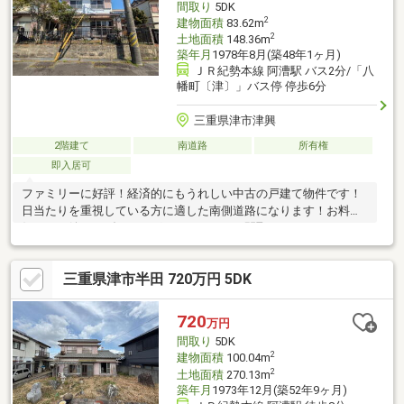
間取り
5DK
2
建物面積
83.62m
2
土地面積
148.36m
築年月
1978年8月(築48年1ヶ月)
ＪＲ紀勢本線 阿漕駅 バス2分/「八
幡町〔津〕」バス停 停歩6分
三重県津市津興
2階建て
南道路
所有権
即入居可
ファミリーに好評！経済的にもうれしい中古の戸建て物件です！
日当たりを重視している方に適した南側道路になります！お料理
好きには嬉しいダイニングキッチンのある間取りになっておりま
す！価格が450万円の物件です！建物面積83.62㎡の物件で広々し
てます！すぐに引き渡しが可能な物件です(^^)
三重県津市半田 720万円 5DK
720
万円
間取り
5DK
2
建物面積
100.04m
2
土地面積
270.13m
築年月
1973年12月(築52年9ヶ月)