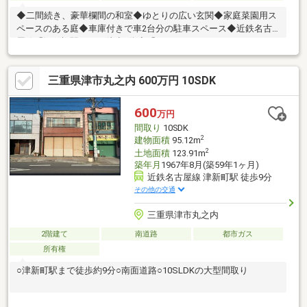
◆二間続き、豪華欄間の和室◆ゆとりの広い玄関◆家庭菜園用ス
ペースのある庭◆車庫付きで車2台分の駐車スペース◆近鉄名古
屋線「江戸橋駅」まで徒歩8分◆「フレッシュマーケットベーシ
ック 一身田店」まで車で3分
三重県津市丸之内 600万円 10SDK
600
万円
間取り
10SDK
2
建物面積
95.12m
2
土地面積
123.91m
築年月
1967年8月(築59年1ヶ月)
近鉄名古屋線 津新町駅 徒歩9分
その他の交通
三重県津市丸之内
2階建て
南道路
都市ガス
所有権
○津新町駅まで徒歩約9分○南面道路○10SLDKの大型間取り