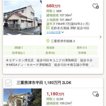
趣味部屋としても活用できます♪●陽当たり良好な南向き！明るく
680
万円
暖かいお住まいで快適生活♪ぜひ一度、現地をご覧ください！お気
間取り
6DK
軽にお問い合わせください♪セットバック有り
2
建物面積
107.56m
2
土地面積
101.48m
築年月
1964年7月(築62年2ヶ月)
近鉄名古屋線 津駅 徒歩10分
その他の交通
三重県津市桜橋３
2階建て
南道路
都市ガス
駐車場あり
駐車2台
所有権
☆エディオン津北店 徒歩10分☆ユニクロ津島崎店 徒歩９分
☆MEGAドン・キホーテ津桜橋店 徒歩12分☆南立誠小学校 徒
歩５分☆橋北中学校 徒歩６分☆セブンイレブン栄町4丁目店
徒歩7分
三重県津市半田 1,180万円 2LDK
1,180
万円
間取り
2LDK
2
建物面積
109.23m