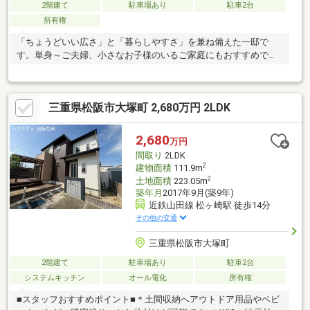
2階建て
駐車場あり
駐車2台
所有権
「ちょうどいい広さ」と「暮らしやすさ」を兼ね備えた一邸で
す。単身～ご夫婦、小さなお子様のいるご家庭にもおすすめで
す！
三重県松阪市大塚町 2,680万円 2LDK
2,680
万円
間取り
2LDK
2
建物面積
111.9m
2
土地面積
223.05m
築年月
2017年9月(築9年)
近鉄山田線 松ヶ崎駅 徒歩14分
その他の交通
三重県松阪市大塚町
2階建て
駐車場あり
駐車2台
システムキッチン
オール電化
所有権
■スタッフおすすめポイント■＊土間収納へアウトドア用品やベビ