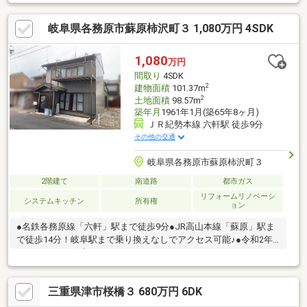
岐阜県各務原市蘇原柿沢町３ 1,080万円 4SDK
1,080
万円
間取り
4SDK
2
建物面積
101.37m
2
土地面積
98.57m
築年月
1961年1月(築65年8ヶ月)
ＪＲ紀勢本線 六軒駅 徒歩9分
その他の交通
岐阜県各務原市蘇原柿沢町３
2階建て
南道路
都市ガス
リフォームリノベーシ
システムキッチン
所有権
ョン
●名鉄各務原線「六軒」駅まで徒歩9分●JR高山本線「蘇原」駅ま
で徒歩14分！岐阜駅まで乗り換えなしでアクセス可能♪●令和2年
フルリフォーム済！・システムキッチン、トイレ、ユニットバ
ス、洗面化粧台など主要設備を新品交換！・フローリング、畳交
換、クロス張替で内装もピカピカ♪・外壁塗装で外観もリフレッシ
三重県津市桜橋３ 680万円 6DK
ュ済み！●増築：昭和44年●ファミリーにうれしい4SDK！各居室6
畳以上でゆとりある住空間♪●便利なサービスルーム付き！収納や