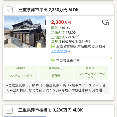
三重県津市半田 2,380万円 6LDK
2,380
万円
間取り
6LDK
2
建物面積
172.09m
2
土地面積
271.07m
築年月
1992年9月(築34年)
近鉄名古屋線 津新町駅 徒歩12分
その他の交通
三重県津市半田
2階建て
駐車場あり
駐車3台
リフォームリノベーシ
システムキッチン
所有権
ョン
■全居室収納付、納戸（小屋裏収納）あり■駐車スペース２～３台
可■近鉄津新町駅まで徒歩約１２分■修成小学校徒歩約８分で通学
も安心※南西側道路は津市所有地で法定外公共物としての道路で
すが、 認定道路ではありません。※建築基準法上の道路ではな
く、通路としての扱いとなります。 再建築の際には、建基法第
三重県津市桜橋１ 3,280万円 4LDK
４３条第２項第二号許可の要件が 必要となります（セットバッ
ク要）。