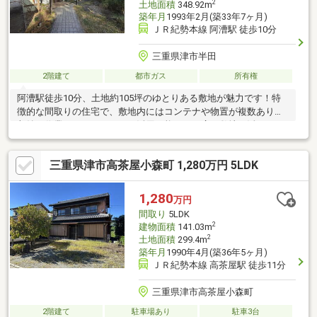
2
土地面積
348.92m
築年月
1993年2月(築33年7ヶ月)
ＪＲ紀勢本線 阿漕駅 徒歩10分
三重県津市半田
2階建て
都市ガス
所有権
阿漕駅徒歩10分、土地約105坪のゆとりある敷地が魅力です！特
徴的な間取りの住宅で、敷地内にはコンテナや物置が複数あり、
収納や作業スペースとしても活用可能です。広い敷地を活かし
て、家庭菜園など多用途にご利用いただけます。
三重県津市高茶屋小森町 1,280万円 5LDK
1,280
万円
間取り
5LDK
2
建物面積
141.03m
2
土地面積
299.4m
築年月
1990年4月(築36年5ヶ月)
ＪＲ紀勢本線 高茶屋駅 徒歩11分
三重県津市高茶屋小森町
2階建て
駐車場あり
駐車3台