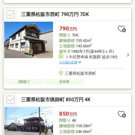
三重県松阪市西町 790万円 7DK
790
万円
間取り
7DK
2
建物面積
155.42m
2
土地面積
143.66m
築年月
1982年7月(築44年2ヶ月)
ＪＲ紀勢本線 松阪駅 徒歩14分
その他の交通
三重県松阪市西町
2階建て
所有権
三重県松阪市猟師町 850万円 4K
850
万円
間取り
4K
2
建物面積
138.28m
2
土地面積
246.06m