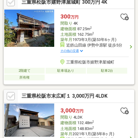
三重県松阪市嬉野津屋城町 300万円 4K
300
万円
間取り
4K
2
建物面積
87.25m
2
土地面積
162.75m
築年月
1973年3月(築53年6ヶ月)
近鉄山田線 伊勢中原駅 徒歩5分
その他の交通
三重県松阪市嬉野津屋城町
2階建て
駐車場あり
駐車2台
所有権
三重県松阪市末広町１ 3,000万円 4LDK
3,000
万円
間取り
4LDK
2
建物面積
132.48m
2
土地面積
148.83m
築年月
2021年1月(築5年8ヶ月)