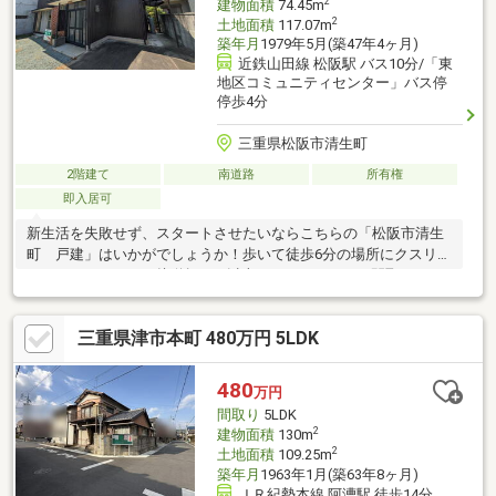
2
建物面積
74.45m
2
土地面積
117.07m
築年月
1979年5月(築47年4ヶ月)
近鉄山田線 松阪駅 バス10分/「東
地区コミュニティセンター」バス停
停歩4分
三重県松阪市清生町
2階建て
南道路
所有権
即入居可
新生活を失敗せず、スタートさせたいならこちらの「松阪市清生
町 戸建」はいかがでしょうか！歩いて徒歩6分の場所にクスリの
アオキもあります！接道幅10m以上！ゆったりとした間取りの
4DKです！中古の戸建て物件のご紹介！すぐに入居できるので、
お急ぎの方も安心してお問い合わせください！320万円の価格抑
三重県津市本町 480万円 5LDK
えめの物件です(^o^)
480
万円
間取り
5LDK
2
建物面積
130m
2
土地面積
109.25m
築年月
1963年1月(築63年8ヶ月)
ＪＲ紀勢本線 阿漕駅 徒歩14分