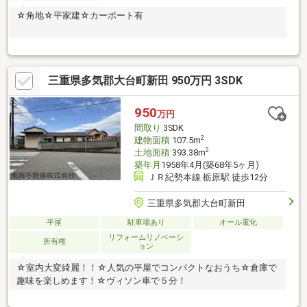
☆角地☆平家建☆カーポート有
三重県多気郡大台町新田 950万円 3SDK
950
万円
間取り
3SDK
2
建物面積
107.5m
2
土地面積
393.38m
築年月
1958年4月(築68年5ヶ月)
ＪＲ紀勢本線 栃原駅 徒歩12分
三重県多気郡大台町新田
平屋
駐車場あり
オール電化
リフォームリノベーシ
所有権
ョン
☆室内大変綺麗！！☆人気の平屋でコンパクトなおうち☆倉庫で
趣味を楽しめます！☆ヴィソン車で５分！