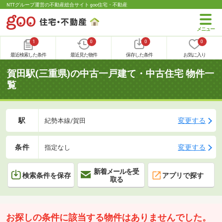
NTTグループ運営の不動産総合サイト goo住宅・不動産
1
0
0
0
最近検索した条件
最近見た物件
保存した条件
お気に入り
賀田駅(三重県)の中古一戸建て・中古住宅 物件一
覧
駅
変更する
紀勢本線/賀田
条件
変更する
指定なし
新着メールを受
検索条件を保存
アプリで探す
取る
お探しの条件に該当する物件はありませんでした。