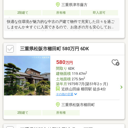
三重県津市藤方
2階建て
所有権
即入居可
快適な住環境が魅力的な中古の戸建て物件で充実した日々を過ご
しませんか☆すぐに入居できるので、お急ぎの方も安心してお問
い合わせください☆購入価格980万円の物件です☆建物面積が
143.25㎡と十分な広さでゆったりと生活できるのではないのでし
ょうか☆2駅利用できる場所にあるので利便性が高いです☆新生
三重県松阪市櫛田町 580万円 6DK
活をはじめるのであれば前面道路6m以上の好条件物件をどうぞ☆
幅広い方にニーズのある、広々とした8DKの物件です(^^)
580
万円
間取り
6DK
2
建物面積
119.47m
2
土地面積
275.5m
築年月
1975年7月(築51年2ヶ月)
近鉄山田線 櫛田駅 徒歩4分
その他の交通
三重県松阪市櫛田町
2階建て
所有権