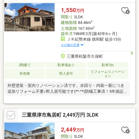
1,550
万円
間取り
3LDK
2
建物面積
84.46m
2
土地面積
167.43m
築年月
1984年3月(築42年6ヶ月)
ＪＲ紀勢本線 徳和駅 徒歩15分
その他の交通
三重県松阪市久保町
2階建て
駐車場あり
駐車3台
リフォームリノベーシ
所有権
即入居可
ョン
外壁塗装・室内リノベーション済です。水回り・内装一新につき
追加リフォーム不要♪即入居可能です(*^-^*)防蟻工事済！5年保証
付きで安心してお住まいいただけます
三重県津市鳥居町 2,449万円 3LDK
2,449
万円
間取り
3LDK