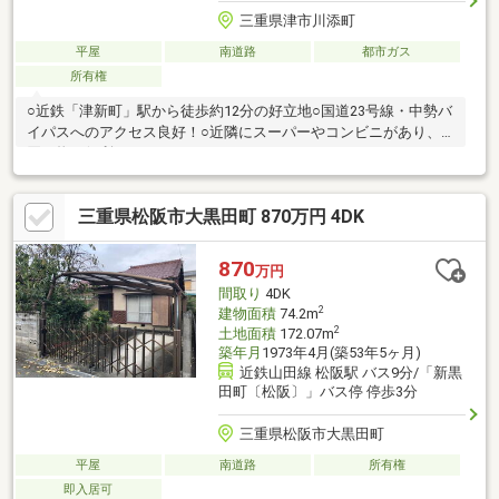
三重県津市川添町
平屋
南道路
都市ガス
所有権
○近鉄「津新町」駅から徒歩約12分の好立地○国道23号線・中勢バ
イパスへのアクセス良好！○近隣にスーパーやコンビニがあり、
買い物が便利です
三重県松阪市大黒田町 870万円 4DK
870
万円
間取り
4DK
2
建物面積
74.2m
2
土地面積
172.07m
築年月
1973年4月(築53年5ヶ月)
近鉄山田線 松阪駅 バス9分/「新黒
田町〔松阪〕」バス停 停歩3分
三重県松阪市大黒田町
平屋
南道路
所有権
即入居可