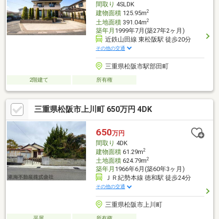
間取り
4SLDK
2
建物面積
125.95m
2
土地面積
391.04m
築年月
1999年7月(築27年2ヶ月)
近鉄山田線 東松阪駅 徒歩20分
その他の交通
三重県松阪市駅部田町
2階建て
所有権
三重県松阪市上川町 650万円 4DK
650
万円
間取り
4DK
2
建物面積
61.29m
2
土地面積
624.79m
築年月
1966年6月(築60年3ヶ月)
ＪＲ紀勢本線 徳和駅 徒歩24分
その他の交通
三重県松阪市上川町
平屋
所有権