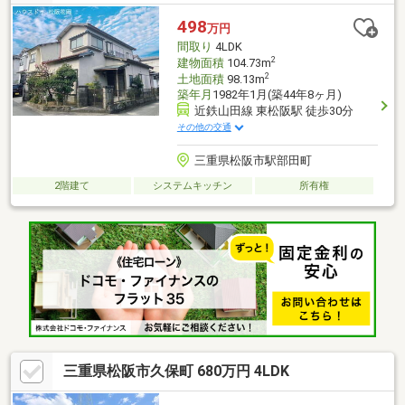
498
万円
間取り
4LDK
2
建物面積
104.73m
2
土地面積
98.13m
築年月
1982年1月(築44年8ヶ月)
近鉄山田線 東松阪駅 徒歩30分
その他の交通
三重県松阪市駅部田町
2階建て
システムキッチン
所有権
三重県松阪市久保町 680万円 4LDK