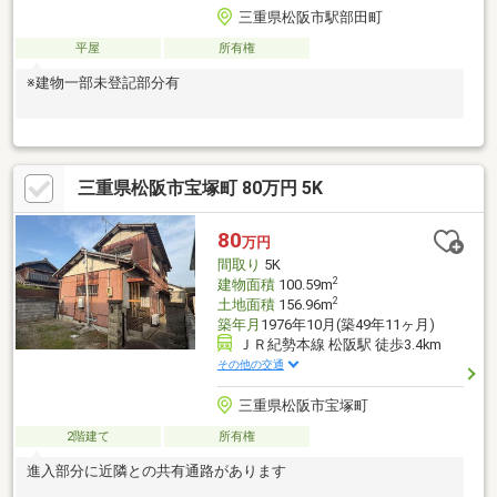
三重県松阪市駅部田町
平屋
所有権
※建物一部未登記部分有
三重県松阪市宝塚町 80万円 5K
80
万円
間取り
5K
2
建物面積
100.59m
2
土地面積
156.96m
築年月
1976年10月(築49年11ヶ月)
ＪＲ紀勢本線 松阪駅 徒歩3.4km
その他の交通
三重県松阪市宝塚町
2階建て
所有権
進入部分に近隣との共有通路があります