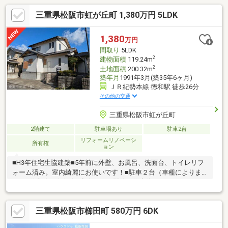
三重県松阪市虹が丘町 1,380万円 5LDK
1,380
万円
間取り
5LDK
2
建物面積
119.24m
2
土地面積
200.32m
築年月
1991年3月(築35年6ヶ月)
ＪＲ紀勢本線 徳和駅 徒歩26分
その他の交通
三重県松阪市虹が丘町
2階建て
駐車場あり
駐車2台
リフォームリノベーシ
所有権
ョン
■H3年住宅生協建築■5年前に外壁、お風呂、洗面台、トイレリフ
ォーム済み。室内綺麗にお使いです！■駐車２台（車種によりま
す）■徳和小・久保中■高台にある閑静な住宅街です。
三重県松阪市櫛田町 580万円 6DK