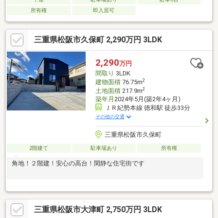
所有権
即入居可
三重県松阪市久保町 2,290万円 3LDK
2,290
万円
間取り
3LDK
2
建物面積
76.75m
2
土地面積
217.9m
築年月
2024年5月(築2年4ヶ月)
ＪＲ紀勢本線 徳和駅 徒歩33分
その他の交通
三重県松阪市久保町
2階建て
駐車場あり
所有権
角地！２階建！安心の高台！閑静な住宅街です
三重県松阪市大津町 2,750万円 3LDK