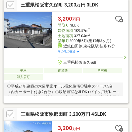
三重県松阪市久保町 3,200万円 3LDK
3,200
万円
間取り
3LDK
2
建物面積
109.57m
2
土地面積
327.04m
築年月
2009年6月(築17年3ヶ月)
近鉄山田線 東松阪駅 徒歩19分
その他の交通
三重県松阪市久保町
平屋
南道路
所有権
即入居可
〇平成21年建築の木造平家オール電化住宅〇駐車スペース5台
（内カーポート付き2台分）〇収納豊富な3LDK+バイク用ガレージ
付き〇オークワ松阪下村店まで徒歩9分、買い物便利〇近鉄山田線
「東松阪駅」まで徒歩19分、JR紀勢本線「徳和駅」まで徒歩16分
三重県松阪市駅部田町 3,200万円 4SLDK
3,200
万円