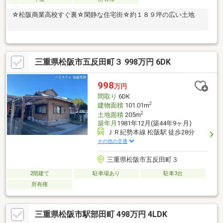
☆松阪商業高校すぐ裏☆閑静な住宅街☆約１８９坪の広い土地
三重県松阪市五反田町３ 998万円 6DK
998
万円
間取り
6DK
2
建物面積
101.01m
2
土地面積
205m
築年月
1981年12月(築44年9ヶ月)
ＪＲ紀勢本線 松阪駅 徒歩28分
その他の交通
三重県松阪市五反田町３
2階建て
駐車場あり
駐車3台
所有権
三重県松阪市駅部田町 498万円 4LDK