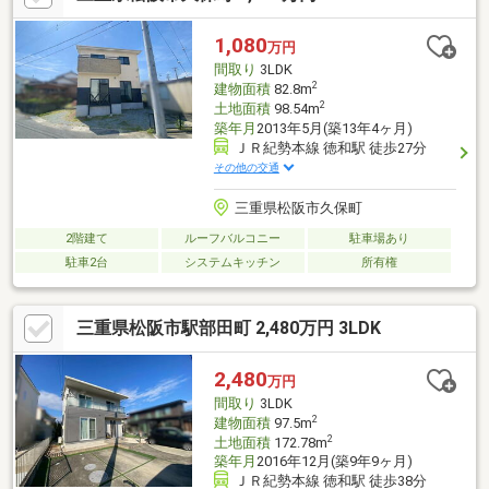
付■ウッドデッキは圧倒的な耐久性のイタウバ材を仕様。木の表
面が滑らかでトゲやササクレが出にくいです■太陽光発電システ
1,080
万円
ム完備！ガレージ車庫２台！駐車スペース４台可能■倉庫はシャ
間取り
3LDK
ッターだけでなく横の扉からも出入りができ、スチールラックや
2
建物面積
82.8m
照明完備
2
土地面積
98.54m
築年月
2013年5月(築13年4ヶ月)
ＪＲ紀勢本線 徳和駅 徒歩27分
その他の交通
三重県松阪市久保町
2階建て
ルーフバルコニー
駐車場あり
駐車2台
システムキッチン
所有権
三重県松阪市駅部田町 2,480万円 3LDK
2,480
万円
間取り
3LDK
2
建物面積
97.5m
2
土地面積
172.78m
築年月
2016年12月(築9年9ヶ月)
ＪＲ紀勢本線 徳和駅 徒歩38分