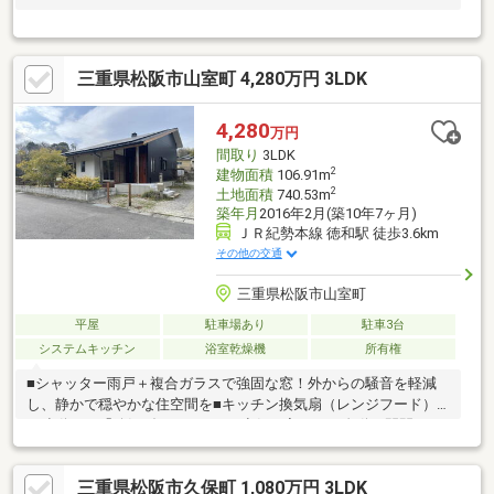
三重県松阪市山室町 4,280万円 3LDK
4,280
万円
間取り
3LDK
2
建物面積
106.91m
2
土地面積
740.53m
築年月
2016年2月(築10年7ヶ月)
ＪＲ紀勢本線 徳和駅 徒歩3.6km
その他の交通
三重県松阪市山室町
平屋
駐車場あり
駐車3台
システムキッチン
浴室乾燥機
所有権
■シャッター雨戸＋複合ガラスで強固な窓！外からの騒音を軽減
し、静かで穏やかな住空間を■キッチン換気扇（レンジフード）
と連動する「給気ダンパー」で、空気の入り口を自動で開閉して
くれます■リビングにはバーモントキャスティングスの薪ストー
ブがあります（上から簡単に薪を入れられます）■広いお庭では
三重県松阪市久保町 1,080万円 3LDK
ガーデニングや家庭菜園などが楽しめます！ガーデニングシンク