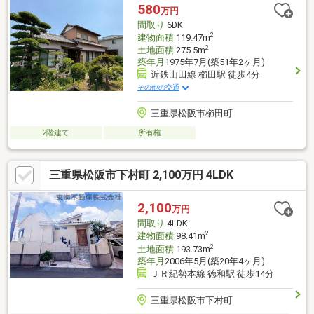
580
万円
間取り
6DK
2
建物面積
119.47m
2
土地面積
275.5m
築年月
1975年7月(築51年2ヶ月)
近鉄山田線 櫛田駅 徒歩4分
その他の交通
三重県松阪市櫛田町
2階建て
所有権
三重県松阪市下村町 2,100万円 4LDK
2,100
万円
間取り
4LDK
2
建物面積
98.41m
2
土地面積
193.73m
築年月
2006年5月(築20年4ヶ月)
ＪＲ紀勢本線 徳和駅 徒歩14分
三重県松阪市下村町