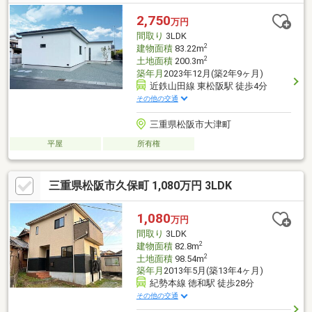
2,750
万円
間取り
3LDK
2
建物面積
83.22m
2
土地面積
200.3m
築年月
2023年12月(築2年9ヶ月)
近鉄山田線 東松阪駅 徒歩4分
その他の交通
三重県松阪市大津町
平屋
所有権
三重県松阪市久保町 1,080万円 3LDK
1,080
万円
間取り
3LDK
2
建物面積
82.8m
2
土地面積
98.54m
築年月
2013年5月(築13年4ヶ月)
紀勢本線 徳和駅 徒歩28分
その他の交通