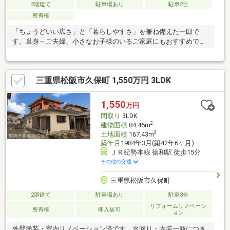
2階建て
駐車場あり
駐車2台
所有権
「ちょうどいい広さ」と「暮らしやすさ」を兼ね備えた一邸で
す。単身～ご夫婦、小さなお子様のいるご家庭にもおすすめで
す！
三重県松阪市久保町 1,550万円 3LDK
1,550
万円
間取り
3LDK
2
建物面積
84.46m
2
土地面積
167.43m
築年月
1984年3月(築42年6ヶ月)
ＪＲ紀勢本線 徳和駅 徒歩15分
その他の交通
三重県松阪市久保町
2階建て
駐車場あり
駐車3台
リフォームリノベーシ
所有権
即入居可
ョン
外壁塗装・室内リノベーション済です。水回り・内装一新につき