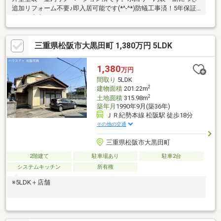
追加リフォーム不要♪即入居可能です(*^-^*)防蟻工事済！5年保証
付きで安心してお住まいいただけます
三重県松阪市大黒田町 1,380万円 5LDK
1,380
万円
間取り
5LDK
2
建物面積
201.22m
2
土地面積
315.98m
築年月
1990年9月(築36年)
ＪＲ紀勢本線 松阪駅 徒歩18分
その他の交通
三重県松阪市大黒田町
2階建て
駐車場あり
駐車2台
システムキッチン
所有権
※5LDK＋店舗