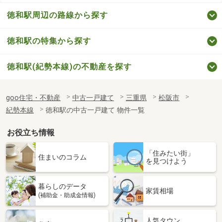
徳和駅周辺の路線から探す
徳和駅の特集から探す
徳和駅(紀勢本線)の不動産を探す
goo住宅・不動産
中古一戸建て
三重県
松阪市
紀勢本線
徳和駅の中古一戸建て 物件一覧
お役立ち情報
「住みたい街」
住まいのコラム
を見つけよう
暮らしのデータ
家賃相場
(補助金・助成金情報)
人気タウン