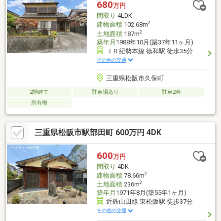
680
万円
間取り
4LDK
2
建物面積
102.68m
2
土地面積
187m
築年月
1988年10月(築37年11ヶ月)
ＪＲ紀勢本線 徳和駅 徒歩35分
その他の交通
三重県松阪市久保町
2階建て
駐車場あり
駐車2台
所有権
三重県松阪市駅部田町 600万円 4DK
600
万円
間取り
4DK
2
建物面積
78.66m
2
土地面積
236m
築年月
1971年8月(築55年1ヶ月)
近鉄山田線 東松阪駅 徒歩37分
その他の交通