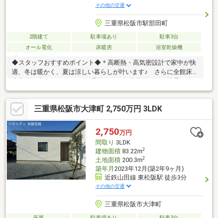
その他の交通
三重県松阪市駅部田町
2階建て
駐車場あり
駐車3台
オール電化
床暖房
浴室乾燥機
◆スタッフおすすめポイント◆＊高断熱・高気密設計で家中が快
適、冬は暖かく、夏は涼しい暮らしが叶います♪ さらに全館床暖
房完備で床もぽかぽか♪＊耐震等級３が標準装備なので地震に強い
安心感！◆設備・室内◆＊散らかりがちな玄関もSICがあるので
安心！ベビーカーも外遊び道具もすぐに収納可能！＊２階主寝室
三重県松阪市大津町 2,750万円 3LDK
は広々8帖とウォークインクローゼット完備の為物がたくさんある
方も安心！＊オール電化住宅につき、火を使わず小さなお子様の
いるご家庭にも安心安全です♪＊並列駐車４台可能（車種による）
2,750
万円
で来客時も安心！◆周辺環境◆＊マックスバリュ学園前まで車約
間取り
3LDK
3分◆学校◆ 山室山小学校・中部中学校
2
建物面積
83.22m
2
土地面積
200.3m
築年月
2023年12月(築2年9ヶ月)
近鉄山田線 東松阪駅 徒歩3分
その他の交通
三重県松阪市大津町
平屋
駐車場あり
駐車3台