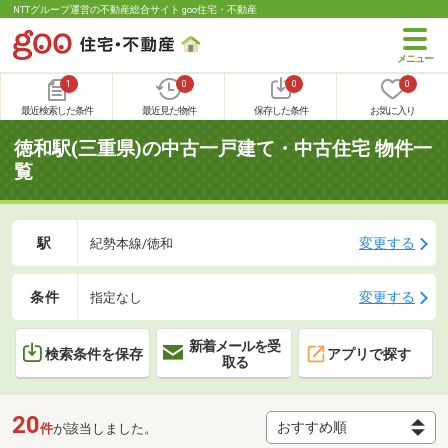
NTTグループ運営の不動産総合サイト goo住宅・不動産
1
0
0
0
最近検索した条件
最近見た物件
保存した条件
お気に入り
徳和駅(三重県)の中古一戸建て・中古住宅 物件一
覧
駅
変更する
紀勢本線/徳和
条件
変更する
指定なし
新着メールを受
検索条件を保存
アプリで探す
取る
20
件
が該当しました。