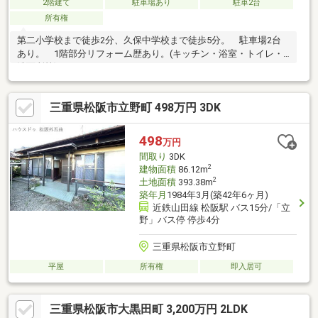
2階建て
駐車場あり
駐車2台
所有権
第二小学校まで徒歩2分、久保中学校まで徒歩5分。 駐車場2台
あり。 1階部分リフォーム歴あり。(キッチン・浴室・トイレ・
洗面所等)
三重県松阪市立野町 498万円 3DK
498
万円
間取り
3DK
2
建物面積
86.12m
2
土地面積
393.38m
築年月
1984年3月(築42年6ヶ月)
近鉄山田線 松阪駅 バス15分/「立
野」バス停 停歩4分
三重県松阪市立野町
平屋
所有権
即入居可
三重県松阪市大黒田町 3,200万円 2LDK