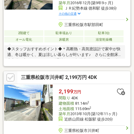
築年月
2016年12月(築9年9ヶ月)
ＪＲ紀勢本線 徳和駅 徒歩38分
その他の交通
三重県松阪市駅部田町
2階建て
駐車場あり
駐車3台
オール電化
床暖房
浴室乾燥機
◆スタッフおすすめポイント◆＊高断熱・高気密設計で家中が快
適、冬は暖かく、夏は涼しい暮らしが叶います♪ さらに全館床暖
房完備で床もぽかぽか♪＊耐震等級３が標準装備なので地震に強い
安心感！◆設備・室内◆＊散らかりがちな玄関もSICがあるので
安心！ベビーカーも外遊び道具もすぐに収納可能！＊２階主寝室
三重県松阪市川井町 2,199万円 4DK
は広々8帖とウォークインクローゼット完備の為物がたくさんある
方も安心！＊オール電化住宅につき、火を使わず小さなお子様の
いるご家庭にも安心安全です♪＊並列駐車４台可能（車種による）
2,199
万円
で来客時も安心！◆周辺環境◆＊マックスバリュ学園前まで車約
間取り
4DK
3分◆学校◆ 山室山小学校・中部中学校
2
建物面積
81.14m
2
土地面積
115.69m
築年月
2013年10月(築12年11ヶ月)
近鉄山田線 松阪駅 徒歩20分
三重県松阪市川井町