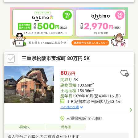
三重県松阪市宝塚町 80万円 5K
80
万円
間取り
5K
2
建物面積
100.59m
2
土地面積
156.96m
築年月
1976年10月(築49年11ヶ月)
ＪＲ紀勢本線 松阪駅 徒歩3.4km
その他の交通
三重県松阪市宝塚町
2階建て
所有権
進入部分に近隣との共有通路があります