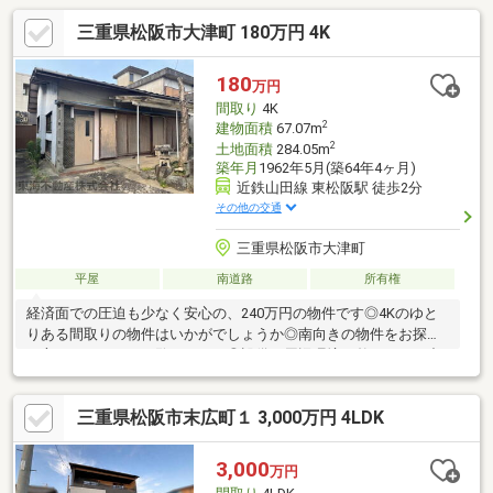
三重県松阪市大津町 180万円 4K
180
万円
間取り
4K
2
建物面積
67.07m
2
土地面積
284.05m
築年月
1962年5月(築64年4ヶ月)
近鉄山田線 東松阪駅 徒歩2分
その他の交通
三重県松阪市大津町
平屋
南道路
所有権
経済面での圧迫も少なく安心の、240万円の物件です◎4Kのゆと
りある間取りの物件はいかがでしょうか◎南向きの物件をお探し
の方、コチラよりご覧ください◎設備や周辺環境が整っている中
古戸建てはいかがでしょうか◎南向きの物件は、洗濯にも便利で
す◎建物面積が67.07㎡でスペースが十分のファミリーにもおすす
三重県松阪市末広町１ 3,000万円 4LDK
めの物件です◎駅の近くに立地する、徒歩2分圏内の物件です
(*^_^*)
3,000
万円