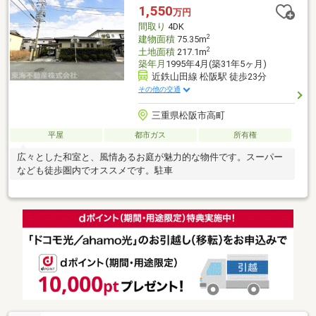
1,550
万円
間取り
4DK
2
建物面積
75.35m
2
土地面積
217.1m
築年月
1995年4月(築31年5ヶ月)
近鉄山田線 松阪駅 徒歩23分
その他の交通
三重県松阪市高町
平屋
都市ガス
所有権
広々とした和室と、風情あるお庭が魅力的な物件です。スーパー
なども徒歩圏内でオススメです。駐車