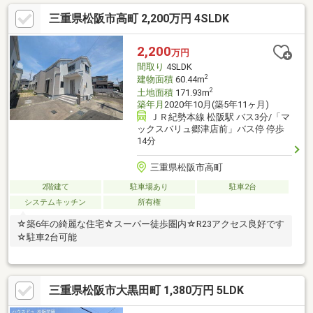
三重県松阪市高町 2,200万円 4SLDK
2,200
万円
間取り
4SLDK
2
建物面積
60.44m
2
土地面積
171.93m
築年月
2020年10月(築5年11ヶ月)
ＪＲ紀勢本線 松阪駅 バス3分/「マ
ックスバリュ郷津店前」バス停 停歩
14分
三重県松阪市高町
2階建て
駐車場あり
駐車2台
システムキッチン
所有権
☆築6年の綺麗な住宅☆スーパー徒歩圏内☆R23アクセス良好です
☆駐車2台可能
三重県松阪市大黒田町 1,380万円 5LDK