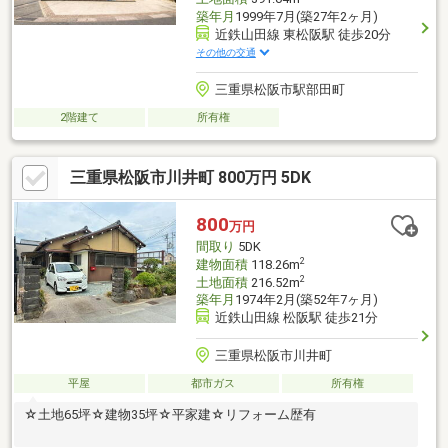
築年月
1999年7月(築27年2ヶ月)
近鉄山田線 東松阪駅 徒歩20分
その他の交通
三重県松阪市駅部田町
2階建て
所有権
三重県松阪市川井町 800万円 5DK
800
万円
間取り
5DK
2
建物面積
118.26m
2
土地面積
216.52m
築年月
1974年2月(築52年7ヶ月)
近鉄山田線 松阪駅 徒歩21分
三重県松阪市川井町
平屋
都市ガス
所有権
☆土地65坪☆建物35坪☆平家建☆リフォーム歴有