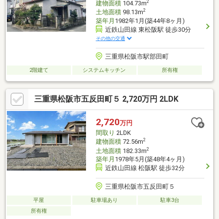
2
建物面積
104.73m
2
土地面積
98.13m
築年月
1982年1月(築44年8ヶ月)
近鉄山田線 東松阪駅 徒歩30分
その他の交通
三重県松阪市駅部田町
2階建て
システムキッチン
所有権
三重県松阪市五反田町５ 2,720万円 2LDK
2,720
万円
間取り
2LDK
2
建物面積
72.56m
2
土地面積
182.33m
築年月
1978年5月(築48年4ヶ月)
近鉄山田線 松阪駅 徒歩32分
三重県松阪市五反田町５
平屋
駐車場あり
駐車3台
所有権