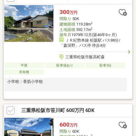
300
万円
間取り
5DK
2
建物面積
119.28m
2
土地面積
592.17m
築年月
1979年12月(築46年9ヶ月)
ＪＲ紀勢本線 松阪駅 バス88分/
「森深野」バス停 停歩4分
三重県松阪市飯高町森
平屋
駐車場あり
駐車3台
所有権
小学校：香肌小学校
三重県松阪市笹川町 600万円 6DK
600
万円
間取り
6DK
2