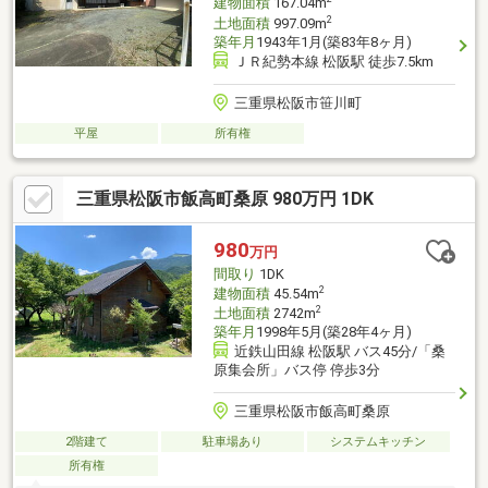
建物面積
167.04m
2
土地面積
997.09m
築年月
1943年1月(築83年8ヶ月)
ＪＲ紀勢本線 松阪駅 徒歩7.5km
三重県松阪市笹川町
平屋
所有権
三重県松阪市飯高町桑原 980万円 1DK
980
万円
間取り
1DK
2
建物面積
45.54m
2
土地面積
2742m
築年月
1998年5月(築28年4ヶ月)
近鉄山田線 松阪駅 バス45分/「桑
原集会所」バス停 停歩3分
三重県松阪市飯高町桑原
2階建て
駐車場あり
システムキッチン
所有権