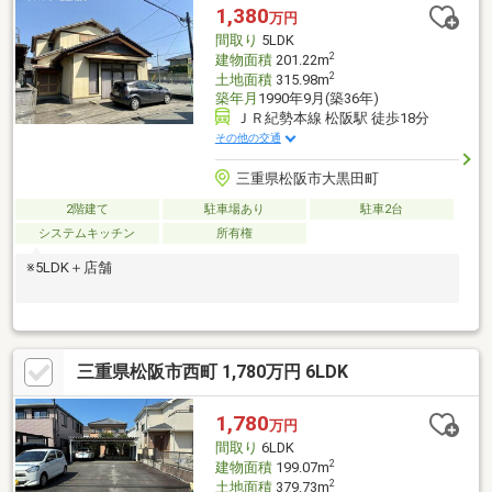
1,380
万円
間取り
5LDK
2
建物面積
201.22m
2
土地面積
315.98m
築年月
1990年9月(築36年)
ＪＲ紀勢本線 松阪駅 徒歩18分
その他の交通
三重県松阪市大黒田町
2階建て
駐車場あり
駐車2台
システムキッチン
所有権
※5LDK＋店舗
三重県松阪市西町 1,780万円 6LDK
1,780
万円
間取り
6LDK
2
建物面積
199.07m
2
土地面積
379.73m