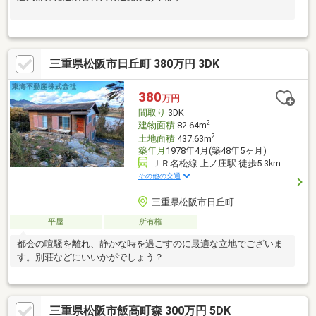
三重県松阪市日丘町 380万円 3DK
380
万円
間取り
3DK
2
建物面積
82.64m
2
土地面積
437.63m
築年月
1978年4月(築48年5ヶ月)
ＪＲ名松線 上ノ庄駅 徒歩5.3km
その他の交通
三重県松阪市日丘町
平屋
所有権
都会の喧騒を離れ、静かな時を過ごすのに最適な立地でございま
す。別荘などにいいかがでしょう？
三重県松阪市飯高町森 300万円 5DK