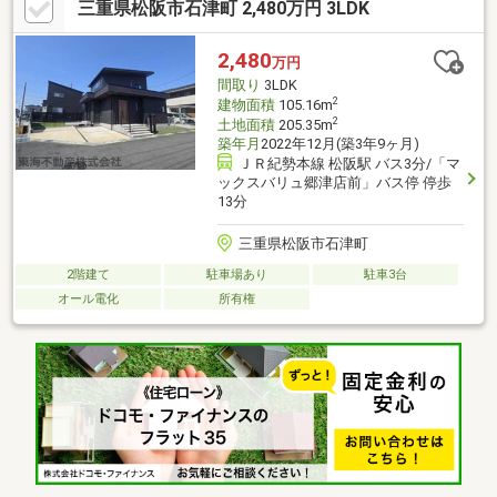
三重県松阪市石津町 2,480万円 3LDK
量〇ぎゅーとらラブリー大黒田店まで約400ｍ、買い物便利です
2,480
万円
間取り
3LDK
2
建物面積
105.16m
2
土地面積
205.35m
築年月
2022年12月(築3年9ヶ月)
ＪＲ紀勢本線 松阪駅 バス3分/「マ
ックスバリュ郷津店前」バス停 停歩
13分
三重県松阪市石津町
2階建て
駐車場あり
駐車3台
オール電化
所有権