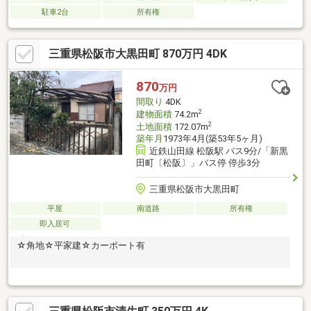
駐車2台
所有権
三重県松阪市大黒田町 870万円 4DK
870
万円
間取り
4DK
2
建物面積
74.2m
2
土地面積
172.07m
築年月
1973年4月(築53年5ヶ月)
近鉄山田線 松阪駅 バス9分/「新黒
田町〔松阪〕」バス停 停歩3分
三重県松阪市大黒田町
平屋
南道路
所有権
即入居可
☆角地☆平家建☆カーポート有