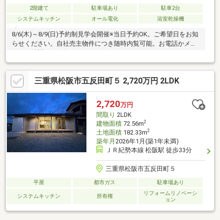
2階建て
駐車場あり
駐車2台
システムキッチン
オール電化
浴室乾燥機
8/6(木)～8/9(日)予約制見学会開催※当日予約OK。ご希望日をお知
らせください。自社売主物件につき随時内覧可能。お電話かメー
ルでご希望日をお知らせください。
三重県松阪市五反田町５ 2,720万円 2LDK
2,720
万円
間取り
2LDK
2
建物面積
72.56m
2
土地面積
182.33m
築年月
2026年1月(築1年未満)
ＪＲ紀勢本線 松阪駅 徒歩33分
三重県松阪市五反田町５
平屋
都市ガス
駐車場あり
リフォームリノベーシ
システムキッチン
所有権
ョン