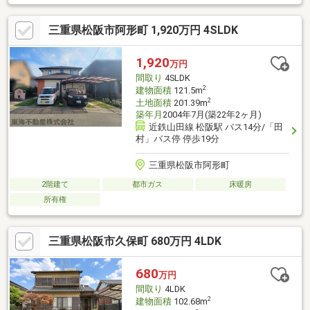
三重県松阪市阿形町 1,920万円 4SLDK
1,920
万円
間取り
4SLDK
2
建物面積
121.5m
2
土地面積
201.39m
築年月
2004年7月(築22年2ヶ月)
近鉄山田線 松阪駅 バス14分/「田
村」バス停 停歩19分
三重県松阪市阿形町
2階建て
都市ガス
床暖房
所有権
三重県松阪市久保町 680万円 4LDK
680
万円
間取り
4LDK
2
建物面積
102.68m