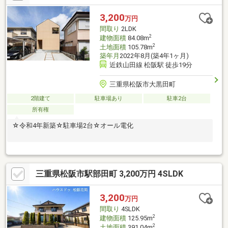
3,200
万円
間取り
2LDK
2
建物面積
84.08m
2
土地面積
105.78m
築年月
2022年8月(築4年1ヶ月)
近鉄山田線 松阪駅 徒歩19分
三重県松阪市大黒田町
2階建て
駐車場あり
駐車2台
所有権
☆令和4年新築☆駐車場2台☆オール電化
三重県松阪市駅部田町 3,200万円 4SLDK
3,200
万円
間取り
4SLDK
2
建物面積
125.95m
2
土地面積
391.04m