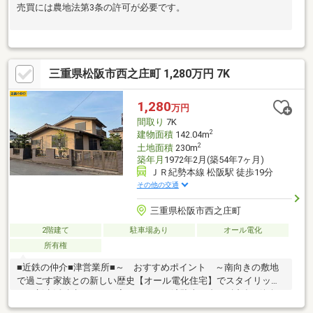
売買には農地法第3条の許可が必要です。
三重県松阪市西之庄町 1,280万円 7K
1,280
万円
間取り
7K
2
建物面積
142.04m
2
土地面積
230m
築年月
1972年2月(築54年7ヶ月)
ＪＲ紀勢本線 松阪駅 徒歩19分
その他の交通
三重県松阪市西之庄町
2階建て
駐車場あり
オール電化
所有権
■近鉄の仲介■津営業所■～ おすすめポイント ～南向きの敷地
で過ごす家族との新しい歴史【オール電化住宅】でスタイリッシ
ュな新生活積水ハウスの家リフォーム済駐車１台可■近鉄の仲介■
津営業所■南向きの陽だまりが家族の時間をやさしく包む、積水