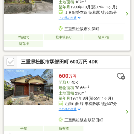
2
土地面積
187m
築年月
1988年10月(築37年11ヶ月)
ＪＲ紀勢本線 徳和駅 徒歩35分
その他の交通
三重県松阪市久保町
2階建て
駐車場あり
駐車2台
所有権
三重県松阪市駅部田町 600万円 4DK
600
万円
間取り
4DK
2
建物面積
78.66m
2
土地面積
236m
築年月
1971年8月(築55年1ヶ月)
近鉄山田線 東松阪駅 徒歩37分
その他の交通
三重県松阪市駅部田町
平屋
所有権