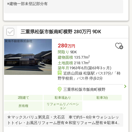
※建物一部未登記部分有
三重県松阪市飯南町横野 280万円 9DK
280
万円
間取り
9DK
2
建物面積
135.77m
2
土地面積
218.17m
築年月
1963年6月(築63年3ヶ月)
近鉄山田線 松阪駅 バス37分/「柿
野学校前」バス停 停歩2分
三重県松阪市飯南町横野
2階建て
駐車場あり
駐車3台
リフォームリノベーシ
所有権
ョン
☆マックスバリュ粥見店・大石店 車で約5～6分☆ウォシュレッ
トトイレ・お風呂リフォーム歴有☆和室リフォーム歴有☆駐車4
台可、166号線沿いです！