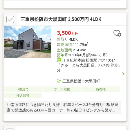
で収納量◎物がたくさんある方も安心できます☆＊雨の日も安心
の、２台分カーポート付き♪■お部屋■＊ゆったり8.3帖の主寝室
は、ベッドを置いても広々としたくつろぎ空間です。 大型ベッ
三重県松阪市大黒田町 3,500万円 4LDK
ドやデスクを置いても余裕がございます。＊2階洋室を区切って2
部屋にすることも可能です◎■設備■＊食器洗浄乾燥機付きのキッ
チンですので家事の負担も軽減してくれます◎＊IHなので火を使
3,500
万円
わず安心・安全！小さなお子様のいるご家庭にオススメです。■
間取り
4LDK
学校■ 港小学校・鎌田中学校
2
建物面積
111.79m
2
土地面積
214.9m
築年月
2021年8月(築5年1ヶ月)
ＪＲ紀勢本線 松阪駅 バス10分/
「ぎゅーとら大黒田店」バス停 停歩5
分
三重県松阪市大黒田町
2階建て
オール電化
所有権
即入居可
〇南面道路につき陽当たり良好、駐車スペース3台分有り〇収納豊
富で開放感のあるLDK＋畳コーナー約20帖〇リビングから繋がる
テラスは目隠しが付いており寛げる空間に〇玄関横には天井まで
高さのあるシューズクロークがあり玄関回りがスッキリ〇2階の2
ウェイウォークスルークローゼットは季節の入れ替え不要な大容