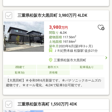
三重県松阪市大黒田町 3,980万円 4LDK
3,980
万円
間取り
4LDK
2
建物面積
117.56m
2
土地面積
197.84m
築年月
2023年6月(築3年3ヶ月)
ＪＲ紀勢本線 松阪駅 徒歩21分
三重県松阪市大黒田町
2階建て
都市ガス
駐車場あり
駐車3台
所有権
【大黒田町】☆令和5年6月新築です。☆パナソニックホームズの
建物です。☆オール電化、4LDKで駐車3台可能です。
三重県松阪市高町 1,550万円 4DK