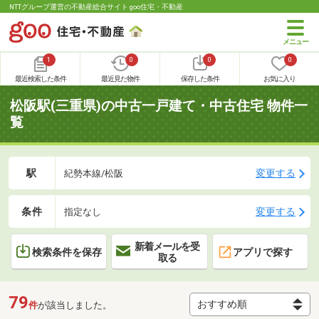
NTTグループ運営の不動産総合サイト goo住宅・不動産
1
0
0
0
最近検索した条件
最近見た物件
保存した条件
お気に入り
松阪駅(三重県)の中古一戸建て・中古住宅 物件一
覧
駅
変更する
紀勢本線/松阪
条件
変更する
指定なし
新着メールを受
検索条件を保存
アプリで探す
取る
79
件
が該当しました。