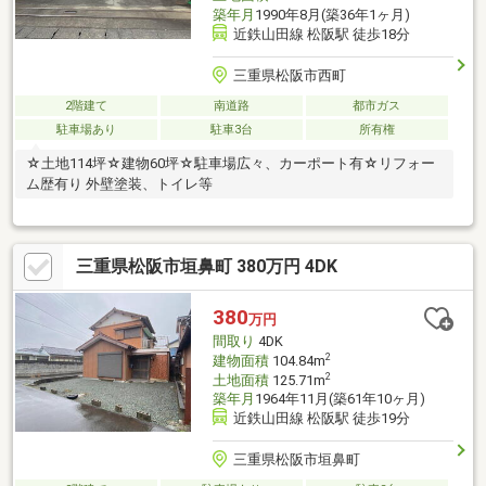
築年月
1990年8月(築36年1ヶ月)
近鉄山田線 松阪駅 徒歩18分
三重県松阪市西町
2階建て
南道路
都市ガス
駐車場あり
駐車3台
所有権
☆土地114坪☆建物60坪☆駐車場広々、カーポート有☆リフォー
ム歴有り 外壁塗装、トイレ等
三重県松阪市垣鼻町 380万円 4DK
380
万円
間取り
4DK
2
建物面積
104.84m
2
土地面積
125.71m
築年月
1964年11月(築61年10ヶ月)
近鉄山田線 松阪駅 徒歩19分
三重県松阪市垣鼻町