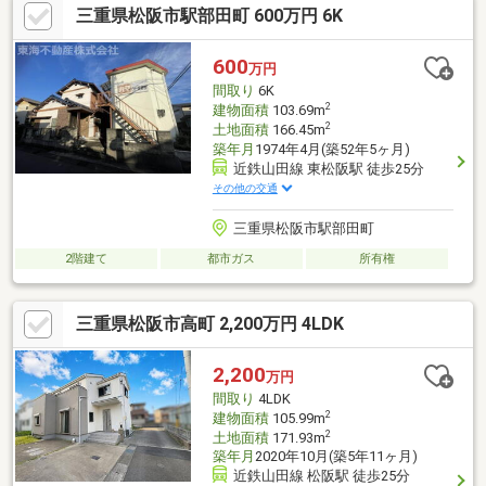
三重県松阪市駅部田町 600万円 6K
600
万円
間取り
6K
2
建物面積
103.69m
2
土地面積
166.45m
築年月
1974年4月(築52年5ヶ月)
近鉄山田線 東松阪駅 徒歩25分
その他の交通
三重県松阪市駅部田町
2階建て
都市ガス
所有権
三重県松阪市高町 2,200万円 4LDK
2,200
万円
間取り
4LDK
2
建物面積
105.99m
2
土地面積
171.93m
築年月
2020年10月(築5年11ヶ月)
近鉄山田線 松阪駅 徒歩25分