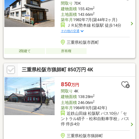
間取り
7DK
2
建物面積
155.42m
2
土地面積
143.66m
築年月
1982年7月(築44年2ヶ月)
ＪＲ紀勢本線 松阪駅 徒歩14分
その他の交通
三重県松阪市西町
2階建て
所有権
三重県松阪市猟師町 850万円 4K
850
万円
間取り
4K
2
建物面積
138.28m
2
土地面積
246.06m
築年月
1984年9月(築42年)
近鉄山田線 松阪駅 バス10分/「セ
ントラル硝子・松和自動車学校」バス
停 停歩4分
三重県松阪市猟師町