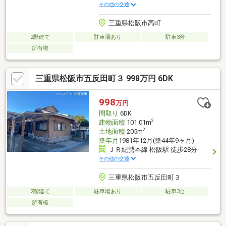
その他の交通
三重県松阪市高町
2階建て
駐車場あり
駐車3台
所有権
三重県松阪市五反田町３ 998万円 6DK
998
万円
間取り
6DK
2
建物面積
101.01m
2
土地面積
205m
築年月
1981年12月(築44年9ヶ月)
ＪＲ紀勢本線 松阪駅 徒歩28分
その他の交通
三重県松阪市五反田町３
2階建て
駐車場あり
駐車3台
所有権