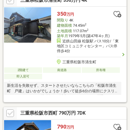
三重県松阪市清生町 350万円 4K
350
万円
間取り
4K
2
建物面積
74.45m
2
土地面積
117.07m
築年月
1979年5月(築47年4ヶ月)
近鉄山田線 松阪駅 バス10分/「東
地区コミュニティセンター」バス停
停歩4分
三重県松阪市清生町
2階建て
南道路
所有権
即入居可
新生活を失敗せず、スタートさせたいならこちらの「松阪市清生
町 戸建」はいかがでしょうか！歩いて徒歩6分の場所にクスリの
アオキもあります！接道幅10m以上！ゆったりとした間取りの
4DKです！中古の戸建て物件のご紹介！すぐに入居できるので、
お急ぎの方も安心してお問い合わせください！320万円の価格抑
三重県松阪市西町 790万円 7DK
えめの物件です(^o^)
790
万円