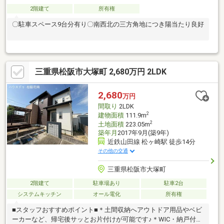
2階建て
所有権
〇駐車スペース9台分有り〇南西北の三方角地につき陽当たり良好
三重県松阪市大塚町 2,680万円 2LDK
2,680
万円
間取り
2LDK
2
建物面積
111.9m
2
土地面積
223.05m
築年月
2017年9月(築9年)
近鉄山田線 松ヶ崎駅 徒歩14分
その他の交通
三重県松阪市大塚町
2階建て
駐車場あり
駐車2台
システムキッチン
オール電化
所有権
■スタッフおすすめポイント■＊土間収納へアウトドア用品やベビ
ーカーなど、帰宅後サッとお片付けが可能です♪＊WIC・納戸付き