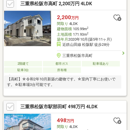
三重県松阪市高町 2,200万円 4LDK
2,200
万円
間取り
4LDK
2
建物面積
105.99m
2
土地面積
171.93m
築年月
2020年10月(築5年11ヶ月)
近鉄山田線 松阪駅 徒歩28分
三重県松阪市高町
2階建て
都市ガス
駐車場あり
駐車3台
所有権
【高町】☆令和2年10月新築の建物です。☆室内丁寧にお使いで
す。☆駐車場3台可能です。
三重県松阪市駅部田町 498万円 4LDK
498
万円
間取り
4LDK