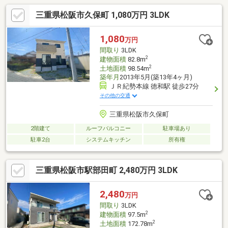
ハウスのリフォーム済み邸宅。オール電化で暮らしは洗練され、
三重県松阪市久保町 1,080万円 3LDK
日々が心地よい新しい習慣に変わる。駐車1台、徒歩圏にドラッグ
ストアや内科・歯科が揃い安心の生活導線。子どもと紡ぐ未来の
記憶を、この家で始める。
1,080
万円
間取り
3LDK
2
建物面積
82.8m
2
土地面積
98.54m
築年月
2013年5月(築13年4ヶ月)
ＪＲ紀勢本線 徳和駅 徒歩27分
その他の交通
三重県松阪市久保町
2階建て
ルーフバルコニー
駐車場あり
駐車2台
システムキッチン
所有権
三重県松阪市駅部田町 2,480万円 3LDK
2,480
万円
間取り
3LDK
2
建物面積
97.5m
2
土地面積
172.78m