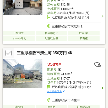
間取り
4LDK
2
建物面積
132.48m
2
土地面積
148.83m
築年月
2021年1月(築5年8ヶ月)
近鉄山田線 松阪駅 徒歩6分
三重県松阪市末広町１
2階建て
駐車場あり
駐車3台
オール電化
浴室乾燥機
所有権
三重県松阪市清生町 350万円 4K
350
万円
間取り
4K
2
建物面積
74.45m
2
土地面積
117.07m
築年月
1979年5月(築47年4ヶ月)
近鉄山田線 松阪駅 徒歩11分
その他の交通
三重県松阪市清生町
2階建て
南道路
駐車場あり