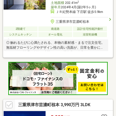
2
土地面積
202.41m
築年月
2024年4月(築2年5ヶ月)
ＪＲ紀勢本線 下庄駅 徒歩5.9km
三重県津市芸濃町椋本
2階建て
南道路
設計住宅性能評価付
システムキッチン
オール電化
浴室乾燥機
◎ 触れるたびに心満たされる、本物の素材感・まるで注文住宅。
無垢材フローリングやデザイン性の高い洗面が、日常を豊かに彩
ります。・料理が創作の時間になる、機能美を追求したステンレ
スキッチンを採用しました。・自然素材が映えるリビング。友人
を招きたくなる、自慢の空間がここにあります。◎ ライフスタイ
ルで選ぶ、3つの個性・「平屋」「ウッドフェンス」「吹抜け」か
ら、ご家族の理想の暮らしに合う一棟を選べます。・高気密高断
熱、長期優良住宅認定。美しいだけでなく、一年中快適で安心な
住まいです。・ただ住むだけじゃない。「暮らしをデザインす
る」という喜びを、この家で。
三重県津市芸濃町椋本 3,990万円 3LDK