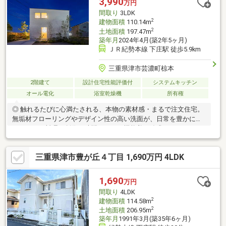
3,990
万円
間取り
3LDK
2
建物面積
110.14m
2
土地面積
197.47m
築年月
2024年4月(築2年5ヶ月)
ＪＲ紀勢本線 下庄駅 徒歩5.9km
三重県津市芸濃町椋本
2階建て
設計住宅性能評価付
システムキッチン
オール電化
浴室乾燥機
所有権
◎ 触れるたびに心満たされる、本物の素材感・まるで注文住宅。
無垢材フローリングやデザイン性の高い洗面が、日常を豊かに彩
ります。・料理が創作の時間になる、機能美を追求したステンレ
スキッチンを採用しました。・自然素材が映えるリビング。友人
を招きたくなる、自慢の空間がここにあります。◎ ライフスタイ
三重県津市豊が丘４丁目 1,690万円 4LDK
ルで選ぶ、3つの個性・「平屋」「ウッドフェンス」「吹抜け」か
ら、ご家族の理想の暮らしに合う一棟を選べます。・高気密高断
熱、長期優良住宅認定。美しいだけでなく、一年中快適で安心な
1,690
万円
住まいです。・ただ住むだけじゃない。「暮らしをデザインす
間取り
4LDK
る」という喜びを、この家で。
2
建物面積
114.58m
2
土地面積
206.95m
築年月
1991年3月(築35年6ヶ月)