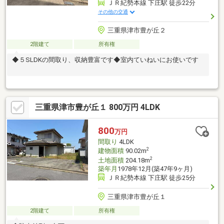
ＪＲ紀勢本線 下庄駅 徒歩22分
その他の交通
三重県津市豊が丘２
2階建て
所有権
◆５SLDKの間取り、収納豊富です◆室内ていねいにお使いです
三重県津市豊が丘１ 800万円 4LDK
800
万円
間取り
4LDK
2
建物面積
90.02m
2
土地面積
204.18m
築年月
1978年12月(築47年9ヶ月)
ＪＲ紀勢本線 下庄駅 徒歩25分
三重県津市豊が丘１
2階建て
所有権