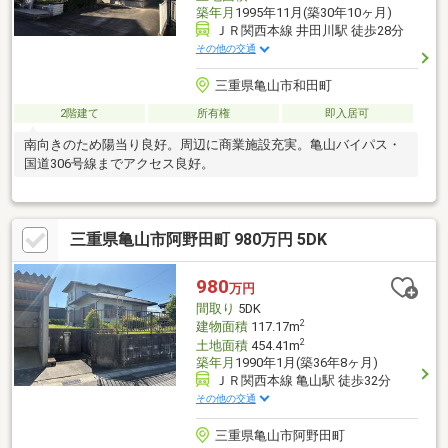
築年月
1995年11月(築30年10ヶ月)
ＪＲ関西本線 井田川駅 徒歩28分
その他の交通
三重県亀山市和田町
2階建て
所有権
即入居可
南向きのため陽当り良好。周辺に商業施設充実。亀山バイパス・
国道306号線までアクセス良好。
三重県亀山市阿野田町 980万円 5DK
980
万円
間取り
5DK
2
建物面積
117.17m
2
土地面積
454.41m
築年月
1990年1月(築36年8ヶ月)
ＪＲ関西本線 亀山駅 徒歩32分
その他の交通
三重県亀山市阿野田町