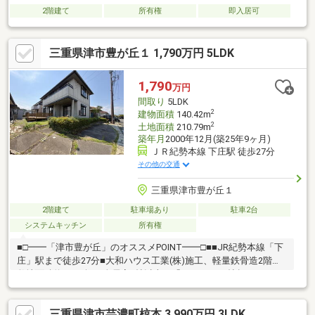
2階建て
所有権
即入居可
三重県津市豊が丘１ 1,790万円 5LDK
1,790
万円
間取り
5LDK
2
建物面積
140.42m
2
土地面積
210.79m
築年月
2000年12月(築25年9ヶ月)
ＪＲ紀勢本線 下庄駅 徒歩27分
その他の交通
三重県津市豊が丘１
2階建て
駐車場あり
駐車2台
システムキッチン
所有権
■□━━「津市豊が丘」のオススメPOINT━━□■■JR紀勢本線「下
庄」駅まで徒歩27分■大和ハウス工業(株)施工、軽量鉄骨造2階建■
敷地面積約63.76坪！全居室6帖以上の「5LDK」■19帖超のLDKは
和室と一体利用も可■お料理中もご家族と会話が弾む、対面式キ
ッチン■キッチン横に勝手口あり■WICなど全居室収納付き■ウッ
三重県津市芸濃町椋本 3,990万円 3LDK
ドデッキ付きの南庭あり 家にいながらアウトドア気分が楽しめま