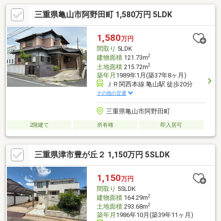
三重県亀山市阿野田町 1,580万円 5LDK
1,580
万円
間取り
5LDK
2
建物面積
121.73m
2
土地面積
215.72m
築年月
1989年1月(築37年8ヶ月)
ＪＲ関西本線 亀山駅 徒歩20分
その他の交通
三重県亀山市阿野田町
2階建て
所有権
即入居可
三重県津市豊が丘２ 1,150万円 5SLDK
1,150
万円
間取り
5SLDK
2
建物面積
164.29m
2
土地面積
293.68m
築年月
1986年10月(築39年11ヶ月)