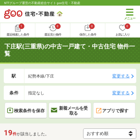
NTTグループ運営の不動産総合サイト goo住宅・不動産
1
0
0
0
最近検索した条件
最近見た物件
保存した条件
お気に入り
下庄駅(三重県)の中古一戸建て・中古住宅 物件一
覧
駅
変更する
紀勢本線/下庄
条件
変更する
指定なし
新着メールを受
検索条件を保存
アプリで探す
取る
19
件
が該当しました。