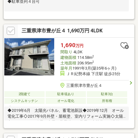
◆駐車並列４台可
三重県津市豊が丘４ 1,690万円 4LDK
1,690
万円
間取り
4LDK
2
建物面積
114.58m
2
土地面積
206.95m
築年月
1991年3月(築35年6ヶ月)
ＪＲ紀勢本線 下庄駅 徒歩25分
三重県津市豊が丘４
2階建て
駐車場あり
駐車3台
システムキッチン
オール電化
所有権
◆2019年6月 太陽光パネル、蓄電池新設◆2019年12月 オール
電化工事◇2017年9月外壁・屋根塗、室内リフォーム実施◇太陽
光パネルからの発電を売電＆蓄電池への蓄電で光熱費が経済的で
す！◇お庭は防草シート敷き込み済みで、除草の手間が省けま
す！◇室内は綺麗にご使用されております！