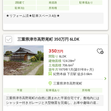
2階建て
南道路
駐車場あり
駐車3台
所有権
★リフォーム済★駐車スペース4台★
三重県津市高野尾町 350万円 6LDK
350
万円
間取り
6LDK
2
建物面積
124.28m
2
土地面積
706.6m
築年月
1975年1月(築51年8ヶ月)
紀勢本線 下庄駅 徒歩3.6km
三重県津市高野尾町
平屋
駐車場あり
所有権
三重県津市高野尾町の自然に囲まれた平屋住宅です。敷地内には
シャッター付きガレージと大型物置を完備し、お車や趣味の道
具、農機具などの保管も可能です。室内は落ち着いた内装で、平