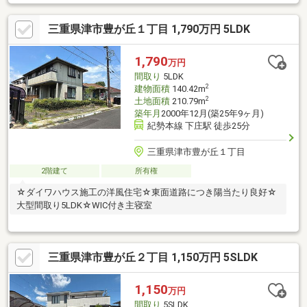
屋ならではの段差の少ない生活
三重県津市豊が丘１丁目 1,790万円 5LDK
1,790
万円
間取り
5LDK
2
建物面積
140.42m
2
土地面積
210.79m
築年月
2000年12月(築25年9ヶ月)
紀勢本線 下庄駅 徒歩25分
三重県津市豊が丘１丁目
2階建て
所有権
☆ダイワハウス施工の洋風住宅☆東面道路につき陽当たり良好☆
大型間取り5LDK☆WIC付き主寝室
三重県津市豊が丘２丁目 1,150万円 5SLDK
1,150
万円
間取り
5SLDK