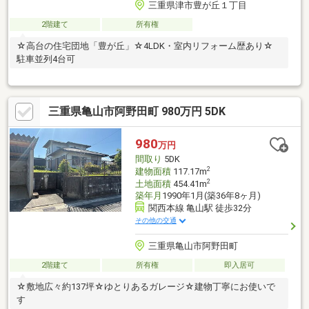
三重県津市豊が丘１丁目
2階建て
所有権
☆高台の住宅団地「豊が丘」☆4LDK・室内リフォーム歴あり☆
駐車並列4台可
三重県亀山市阿野田町 980万円 5DK
980
万円
間取り
5DK
2
建物面積
117.17m
2
土地面積
454.41m
築年月
1990年1月(築36年8ヶ月)
関西本線 亀山駅 徒歩32分
その他の交通
三重県亀山市阿野田町
2階建て
所有権
即入居可
☆敷地広々約137坪☆ゆとりあるガレージ☆建物丁寧にお使いで
す