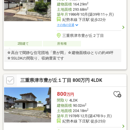
2
建物面積
164.29m
2
土地面積
293.68m
築年月
1986年10月(築39年11ヶ月)
紀勢本線 下庄駅 徒歩22分
その他の交通
三重県津市豊が丘２丁目
2階建て
所有権
☆高台で閑静な住宅団地「豊が岡」☆建物面積ゆとりの約49坪
☆5SLDKの間取り、収納豊富です
三重県津市豊が丘１丁目 800万円 4LDK
800
万円
間取り
4LDK
2
建物面積
90.02m
2
土地面積
204.18m
築年月
1978年12月(築47年9ヶ月)
紀勢本線 下庄駅 徒歩25分