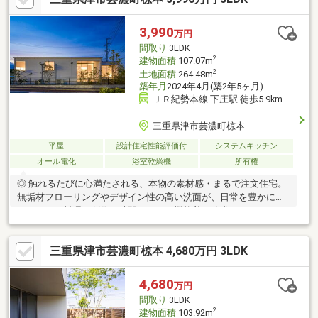
す■敷地内に2台駐車可能(車種による)■周辺情報・一号舘 豊里店
まで徒歩7分(約550m)・津市立豊が丘小学校まで徒歩9分(約
3,990
万円
700m)・豊が丘すばる公園まで徒歩3分(約240m)
間取り
3LDK
2
建物面積
107.07m
2
土地面積
264.48m
築年月
2024年4月(築2年5ヶ月)
ＪＲ紀勢本線 下庄駅 徒歩5.9km
三重県津市芸濃町椋本
平屋
設計住宅性能評価付
システムキッチン
オール電化
浴室乾燥機
所有権
◎ 触れるたびに心満たされる、本物の素材感・まるで注文住宅。
無垢材フローリングやデザイン性の高い洗面が、日常を豊かに彩
ります。・料理が創作の時間になる、機能美を追求したステンレ
スキッチンを採用しました。・自然素材が映えるリビング。友人
を招きたくなる、自慢の空間がここにあります。◎ ライフスタイ
三重県津市芸濃町椋本 4,680万円 3LDK
ルで選ぶ、3つの個性・「平屋」「ウッドフェンス」「吹抜け」か
ら、ご家族の理想の暮らしに合う一棟を選べます。・高気密高断
熱、長期優良住宅認定。美しいだけでなく、一年中快適で安心な
4,680
万円
住まいです。・ただ住むだけじゃない。「暮らしをデザインす
間取り
3LDK
る」という喜びを、この家で。
2
建物面積
103.92m