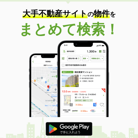
大手不動産サイト
物件
の
を
まとめて検索！