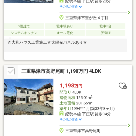
紀勢本線 下庄駅 徒歩20分
その他の交通
三重県津市豊が丘４丁目
2階建て
駐車場あり
駐車3台
システムキッチン
オール電化
所有権
☆大和ハウス工業施工☆太陽光パネルあり☆
三重県津市高野尾町 1,198万円 4LDK
1,198
万円
間取り
4LDK
2
建物面積
125.01m
2
土地面積
201.65m
築年月
1994年1月(築32年8ヶ月)
紀勢本線 下庄駅 徒歩34分
その他の交通
三重県津市高野尾町