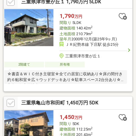
三重県津市豊が丘１ 1,790万円 5LDK
1,790
万円
間取り
5LDK
2
建物面積
140.42m
2
土地面積
210.79m
築年月
2000年12月(築25年9ヶ月)
ＪＲ紀勢本線 下庄駅 徒歩25分
三重県津市豊が丘１
2階建て
所有権
☆書斎＆ＷＩＣ付き主寝室☆全ての居室に収納あり☆床の間付き
約６帖和室☆広々ウッドデッキあり☆駐車スペース2台分あり☆
高台の住宅団地内
三重県亀山市和田町 1,450万円 5DK
1,450
万円
間取り
5DK
2
建物面積
112.25m
2
土地面積
201.43m