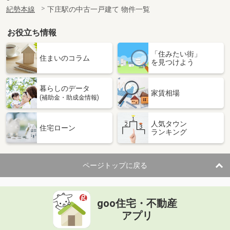
紀勢本線
下庄駅の中古一戸建て 物件一覧
お役立ち情報
「住みたい街」
住まいのコラム
を見つけよう
暮らしのデータ
家賃相場
(補助金・助成金情報)
人気タウン
住宅ローン
ランキング
ページトップに戻る
goo住宅・不動産
アプリ