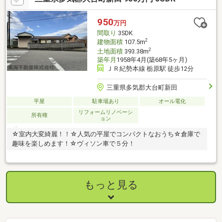
950
万円
間取り
3SDK
2
建物面積
107.5m
2
土地面積
393.38m
築年月
1958年4月(築68年5ヶ月)
ＪＲ紀勢本線 栃原駅 徒歩12分
三重県多気郡大台町新田
平屋
駐車場あり
オール電化
リフォームリノベーシ
所有権
ョン
☆室内大変綺麗！！☆人気の平屋でコンパクトなおうち☆倉庫で
趣味を楽しめます！☆ヴィソン車で５分！
もっと見る