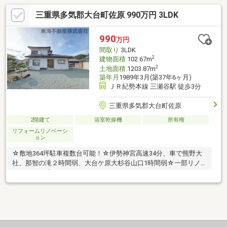
三重県多気郡大台町佐原 990万円 3LDK
990
万円
間取り
3LDK
2
建物面積
102.67m
2
土地面積
1203.87m
築年月
1989年3月(築37年6ヶ月)
ＪＲ紀勢本線 三瀬谷駅 徒歩3分
三重県多気郡大台町佐原
2階建て
浴室乾燥機
所有権
リフォームリノベーシ
ョン
☆敷地364坪駐車複数台可能！☆伊勢神宮高速34分、車で熊野大
社、那智の滝２時間弱、大台ケ原大杉谷山口1時間弱☆一部リノ
ベーション済み