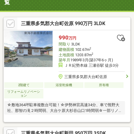
覧
三重県多気郡大台町佐原 990万円 3LDK
990
万円
間取り
3LDK
2
建物面積
102.67m
2
土地面積
1203.87m
築年月
1989年3月(築37年6ヶ月)
ＪＲ紀勢本線 三瀬谷駅 徒歩3分
三重県多気郡大台町佐原
2階建て
浴室乾燥機
所有権
リフォームリノベーシ
ョン
☆敷地364坪駐車複数台可能！☆伊勢神宮高速34分、車で熊野大
社、那智の滝２時間弱、大台ケ原大杉谷山口1時間弱☆一部リノ
ベーション済み
三重県多気郡大台町新田 950万円 3SDK