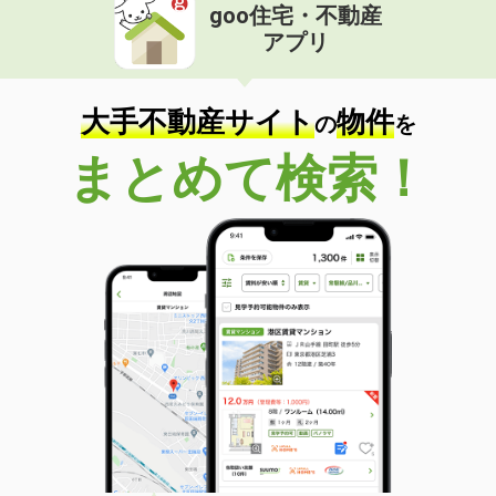
goo住宅・不動産
アプリ
大手不動産サイト
物件
の
を
まとめて検索！