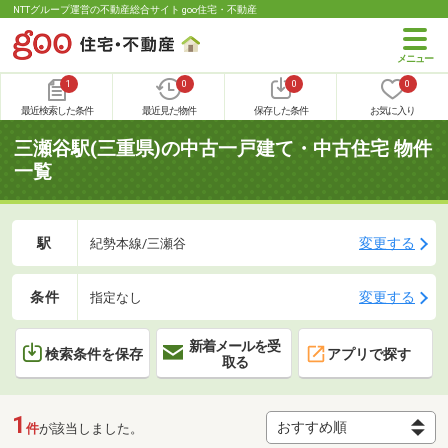
NTTグループ運営の不動産総合サイト goo住宅・不動産
1
0
0
0
最近検索した条件
最近見た物件
保存した条件
お気に入り
三瀬谷駅(三重県)の中古一戸建て・中古住宅 物件
一覧
駅
変更する
紀勢本線/三瀬谷
条件
変更する
指定なし
新着メールを受
検索条件を保存
アプリで探す
取る
1
件
が該当しました。