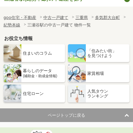
goo住宅・不動産
中古一戸建て
三重県
多気郡大台町
紀勢本線
三瀬谷駅の中古一戸建て 物件一覧
お役立ち情報
「住みたい街」
住まいのコラム
を見つけよう
暮らしのデータ
家賃相場
(補助金・助成金情報)
人気タウン
住宅ローン
ランキング
ページトップに戻る