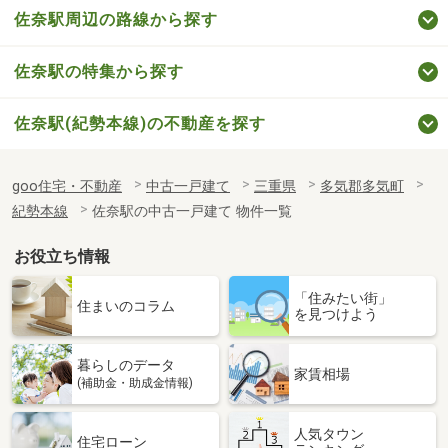
佐奈駅周辺の路線から探す
佐奈駅の特集から探す
佐奈駅(紀勢本線)の不動産を探す
goo住宅・不動産
中古一戸建て
三重県
多気郡多気町
紀勢本線
佐奈駅の中古一戸建て 物件一覧
お役立ち情報
「住みたい街」
住まいのコラム
を見つけよう
暮らしのデータ
家賃相場
(補助金・助成金情報)
人気タウン
住宅ローン