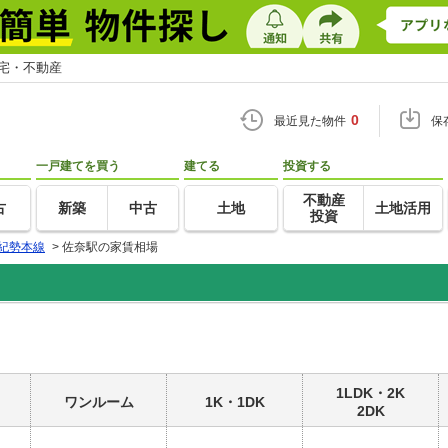
住宅・不動産
0
最近見た物件
保
一戸建てを買う
建てる
投資する
不動産
古
新築
中古
土地
土地活用
投資
紀勢本線
>
佐奈駅の家賃相場
1LDK・2K
ワンルーム
1K・1DK
2DK