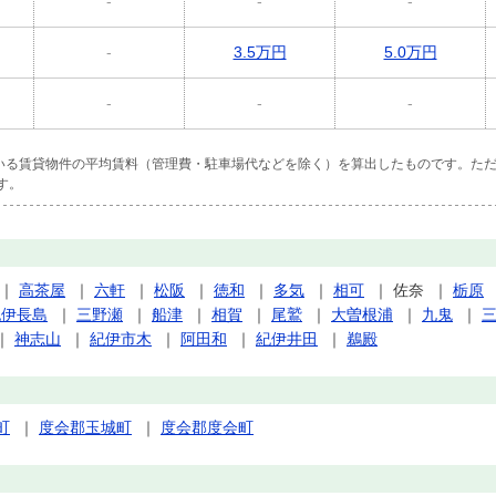
-
-
-
-
3.5万円
5.0万円
-
-
-
ている賃貸物件の平均賃料（管理費・駐車場代などを除く）を算出したものです。ただ
す。
｜
高茶屋
｜
六軒
｜
松阪
｜
徳和
｜
多気
｜
相可
｜
佐奈
｜
栃原
紀伊長島
｜
三野瀬
｜
船津
｜
相賀
｜
尾鷲
｜
大曽根浦
｜
九鬼
｜
｜
神志山
｜
紀伊市木
｜
阿田和
｜
紀伊井田
｜
鵜殿
町
｜
度会郡玉城町
｜
度会郡度会町