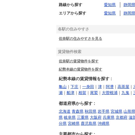
路線から探す
愛知県
静岡
エリアから探す
愛知県
静岡
各駅の住みやすさ
佐奈駅の住みやすさを見る
賃貸物件検索
佐奈駅の賃貸物件を探す
紀勢本線の賃貸物件を探す
紀勢本線の賃貸情報を探す :
亀山
｜
下庄
｜
一身田
｜
津
｜
阿漕
｜
高茶屋
｜
瀬
｜
船津
｜
相賀
｜
尾鷲
｜
大曽根浦
｜
九鬼
｜
都道府県から探す :
北海道
青森県
秋田県
岩手県
宮城県
山形
県
岐阜県
三重県
大阪府
兵庫県
京都府
滋
分県
宮崎県
鹿児島県
沖縄県
主要都市から探す :