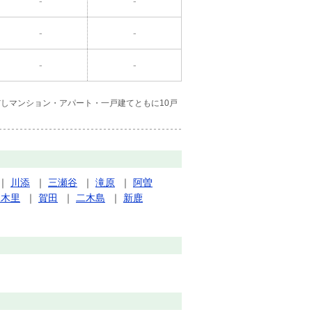
-
-
-
-
-
-
しマンション・アパート・一戸建てともに10戸
｜
川添
｜
三瀬谷
｜
滝原
｜
阿曽
三木里
｜
賀田
｜
二木島
｜
新鹿