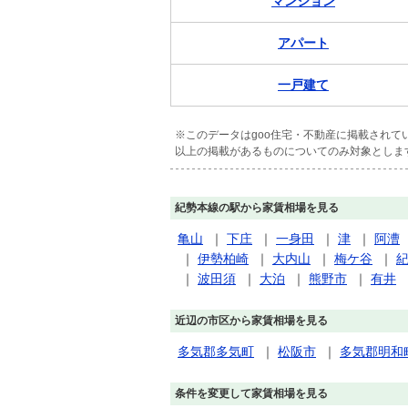
マンション
アパート
一戸建て
※このデータはgoo住宅・不動産に掲載され
以上の掲載があるものについてのみ対象としま
紀勢本線の駅から家賃相場を見る
亀山
｜
下庄
｜
一身田
｜
津
｜
阿漕
｜
伊勢柏崎
｜
大内山
｜
梅ケ谷
｜
｜
波田須
｜
大泊
｜
熊野市
｜
有井
近辺の市区から家賃相場を見る
多気郡多気町
｜
松阪市
｜
多気郡明和
条件を変更して家賃相場を見る