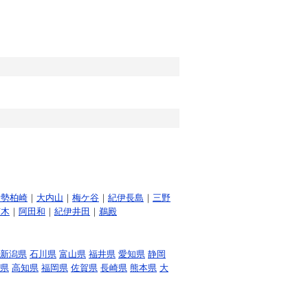
伊勢柏崎
｜
大内山
｜
梅ケ谷
｜
紀伊長島
｜
三野
市木
｜
阿田和
｜
紀伊井田
｜
鵜殿
新潟県
石川県
富山県
福井県
愛知県
静岡
県
高知県
福岡県
佐賀県
長崎県
熊本県
大