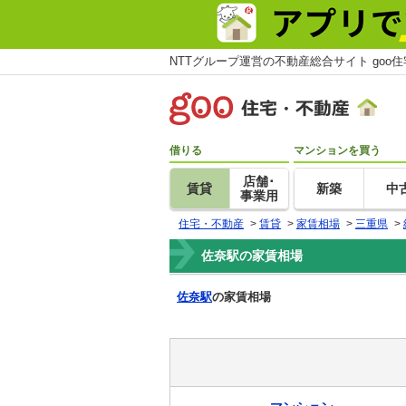
NTTグループ運営の不動産総合サイト goo
借りる
マンションを買う
店舗･
賃貸
新築
中
事業用
住宅・不動産
>
賃貸
>
家賃相場
>
三重県
>
佐奈駅の家賃相場
佐奈駅
の家賃相場