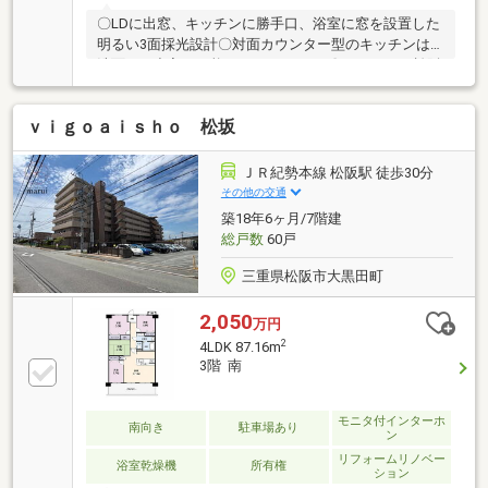
〇LDに出窓、キッチンに勝手口、浴室に窓を設置した
明るい3面採光設計〇対面カウンター型のキッチンは
洗面にも出入り可能な2wayスタイル〇ベーシック松阪
川井町店まで徒歩6分、買い物便利です〇鈴の森公園
は季節を楽しみながらの散歩コースにおすすめ
ｖｉｇｏａｉｓｈｏ 松坂
ＪＲ紀勢本線 松阪駅 徒歩30分
その他の交通
築18年6ヶ月/7階建
総戸数
60戸
三重県松阪市大黒田町
2,050
万円
2
4LDK 87.16m
3階 南
モニタ付インターホ
南向き
駐車場あり
ン
リフォームリノベー
浴室乾燥機
所有権
ション