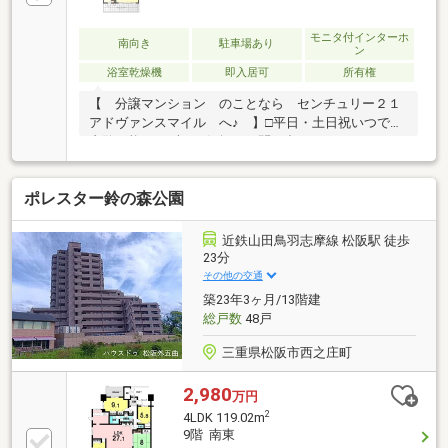
モニタ付インターホ
南向き
駐車場あり
ン
浴室乾燥機
即入居可
所有権
【 分譲マンション のことなら センチュリー２１
アドヴァンスマイル へ♪ 】□平日・土日祝いつでも
内覧可能！まずはお気軽にお問い合わせください□＼
当社おすすめポイント／◆紀勢本線「松阪」駅徒歩15
分！◆松阪の中心部で便利な立地♪◆家族みんながゆ
ポレスター鈴の森公園
ったりくつろげる１8.7帖以上の広々ＬＤK！◆全居室
収納付き！◆ペット可（規約有）
近鉄山田鳥羽志摩線 松阪駅 徒歩
23分
その他の交通
築23年3ヶ月/13階建
総戸数
48戸
三重県松阪市西之庄町
2,980
万円
2
4LDK 119.02m
9階 南東