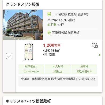
グランドメゾン松阪
約あり)お気軽にお問い合わせください！※災害積立
金：月額300円※家具・家電・什器は付帯しません。
ＪＲ名松線 松阪駅 徒歩9分
築32年11ヶ月/7階建
総戸数
47戸
三重県松阪市新座町
1,200
万円
2
4LDK 78.8m
4階 南東
駐車場あり
即入居可
所有権
エレベーター
2階以上
間取り図有り
☆4階、角部屋☆専有面積23坪☆松阪駅まで徒歩約9分
キャッスルハイツ松阪殿町