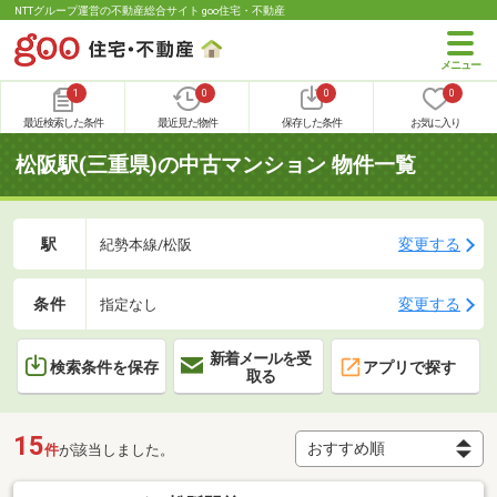
NTTグループ運営の不動産総合サイト goo住宅・不動産
1
0
0
0
最近検索した条件
最近見た物件
保存した条件
お気に入り
松阪駅(三重県)の中古マンション 物件一覧
駅
変更する
紀勢本線/松阪
条件
変更する
指定なし
新着メールを受
検索条件を保存
アプリで探す
取る
15
件
が該当しました。