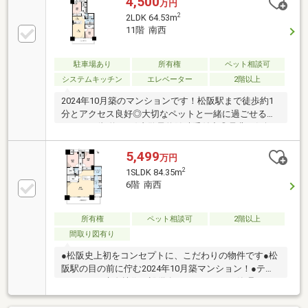
4,500
万円
ペースとして多用途に活用できます。ペット飼育可
2
2LDK 64.53m
（規約あり）なので大切なご家族と快適に暮らせる住
11階 南西
まいです。ご内覧予約随時受付中！ぜひお気軽にお問
い合わせください。※災害積立金：月額300円※既存家
具はAIにより削除しております。
駐車場あり
所有権
ペット相談可
システムキッチン
エレベーター
2階以上
2024年10月築のマンションです！松阪駅まで徒歩約1
分とアクセス良好◎大切なペットと一緒に過ごせるマ
ンション(規約あり)内覧予約随時受付中◎是非を気軽
にお問い合わせ下さい！
5,499
万円
2
1SLDK 84.35m
6階 南西
所有権
ペット相談可
2階以上
間取り図有り
●松阪史上初をコンセプトに、こだわりの物件です●松
阪駅の目の前に佇む2024年10月築マンション！●テブ
ラキ―など先進技術の設備有！ ●あなぶきの管理マン
ションです！ ～24時間コールセンターなど充実した生
活～大切なペットと一緒に暮らせるマンションです(規