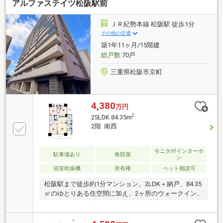
アルファステイツ松阪駅前
ＪＲ紀勢本線 松阪駅 徒歩1分
その他の交通
築1年11ヶ月/15階建
総戸数
70戸
三重県松阪市京町
4,380
万円
2
2SLDK 84.35m
2階 南西
モニタ付インターホ
駐車場あり
角部屋
ン
浴室乾燥機
所有権
ペット相談可
松阪駅まで徒歩約1分マンション。2LDK＋納戸、84.35
㎡のゆとりある住空間に加え、2ヶ所のウォークイン
クローゼットを備えており収納力も充実しています。
南西角部屋につき陽当たり・通風良好。パウダールー
ム横にはユーティリティルームがあり、家事や収納ス