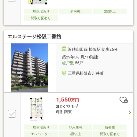
駐車場あり
所有権
2階以上
間取り図有り
エルステージ松阪二番館
近鉄山田線 松阪駅 徒歩26分
築29年8ヶ月/11階建
総戸数
55戸
三重県松阪市川井町
1,550
万円
2
3LDK 72.1m
8階 南東
駐車場あり
即入居可
所有権
エレベーター
2階以上
間取り図有り