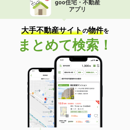
goo住宅・不動産
アプリ
大手不動産サイト
物件
の
を
まとめて検索！