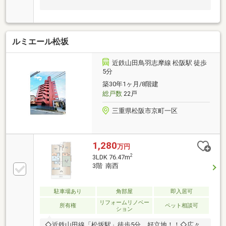
ルミエール松坂
近鉄山田鳥羽志摩線 松阪駅 徒歩
5分
築30年1ヶ月/8階建
総戸数
22戸
三重県松阪市京町一区
1,280
万円
2
3LDK 76.47m
3階 南西
駐車場あり
角部屋
即入居可
リフォームリノベー
所有権
ペット相談可
ション
◇近鉄山田線「松坂駅」徒歩5分 好立地！！◇広々