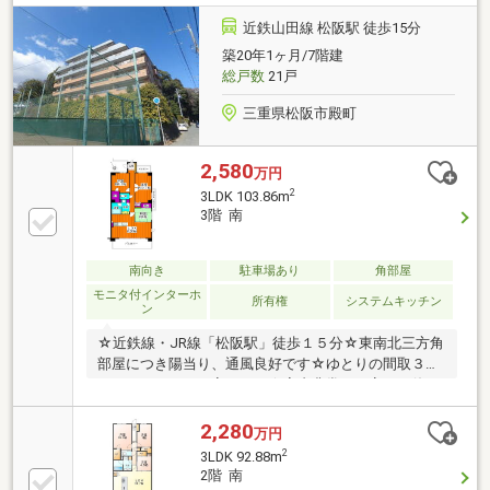
近鉄山田線 松阪駅 徒歩15分
築20年1ヶ月/7階建
総戸数
21戸
三重県松阪市殿町
2,580
万円
2
3LDK 103.86m
3階 南
南向き
駐車場あり
角部屋
モニタ付インターホ
所有権
システムキッチン
ン
☆近鉄線・JR線「松阪駅」徒歩１５分☆東南北三方角
部屋につき陽当り、通風良好です☆ゆとりの間取３Ｌ
ＤＫ（４ＬＤＫに変更可）☆室内非常に丁寧にお使い
です☆スーパー、銀行、病院、市役所等、 周辺生活
施設充実の殿町エリア☆幸小学校まで徒歩５分
2,280
万円
2
3LDK 92.88m
2階 南