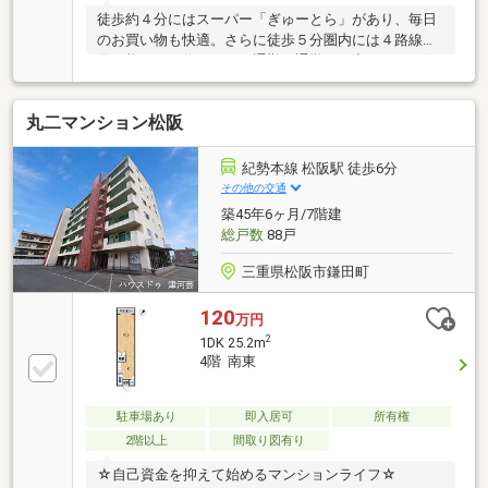
徒歩約４分にはスーパー「ぎゅーとら」があり、毎日
のお買い物も快適。さらに徒歩５分圏内には４路線利
用可能なバス停があり、通勤・通学やお出かけにも便
利な住環境が整っています。また、センサーキーを採
用した高いセキュリティ性も魅力の一つ。エントラン
丸二マンション松阪
スはもちろん、エレベーターも認証された居住階のみ
へ運行する仕組みのため、住民以外が自由に各階へ立
ち入れないよう配慮されています。毎日の暮らしに安
紀勢本線 松阪駅 徒歩6分
心感を与えてくれる設備です。子育てに嬉しい住環
その他の交通
境、リフォーム済みの快適な室内、そして安心のセキ
築45年6ヶ月/7階建
ュリティ。ご家族みんなが心地よく暮らせる住まい
総戸数
88戸
を、ぜひ現地でご体感ください。
三重県松阪市鎌田町
120
万円
2
1DK 25.2m
4階 南東
駐車場あり
即入居可
所有権
2階以上
間取り図有り
☆自己資金を抑えて始めるマンションライフ☆