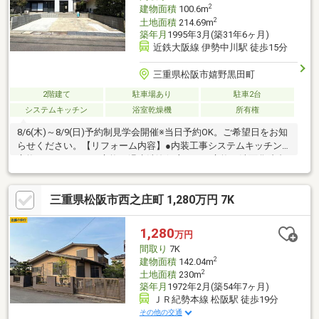
ま
2
建物面積
100.6m
2
土地面積
214.69m
築年月
1995年3月(築31年6ヶ月)
近鉄大阪線 伊勢中川駅 徒歩15分
三重県松阪市嬉野黒田町
2階建て
駐車場あり
駐車2台
システムキッチン
浴室乾燥機
所有権
8/6(木)～8/9(日)予約制見学会開催※当日予約OK。ご希望日をお知
らせください。【リフォーム内容】●内装工事システムキッチン
交換、ユニットバス交換、温水洗浄便座トイレ交換、洗面化粧台
交換【おすすめポイント】・雨漏り、構造上主要な部分の欠陥
や・腐食、給排水管の故障や漏水についてお引渡しより２年間保
三重県松阪市西之庄町 1,280万円 7K
証・シロアリ防除工事施工後5年間保証【周辺施設】・中川小学
校 約1200ｍ（徒歩約15分）・嬉野中学校 約3100ｍ（自転車約
15分）・MEGAドン・キホーテUNY 嬉野店様 約1600ｍ（車約4
1,280
万円
分）・ファミリーマート 嬉野中川新町店様 約1100ｍ（車約3
間取り
7K
分）
2
建物面積
142.04m
2
土地面積
230m
築年月
1972年2月(築54年7ヶ月)
ＪＲ紀勢本線 松阪駅 徒歩19分
その他の交通