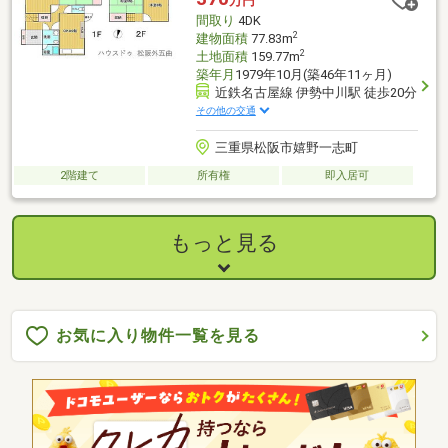
万円
間取り
4DK
2
建物面積
77.83m
2
土地面積
159.77m
築年月
1979年10月(築46年11ヶ月)
近鉄名古屋線 伊勢中川駅 徒歩20分
その他の交通
三重県松阪市嬉野一志町
2階建て
所有権
即入居可
もっと見る
お気に入り物件一覧を見る