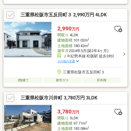
三重県松阪市五反田町３ 2,990万円 4LDK
2,990
万円
間取り
4LDK
2
建物面積
101.02m
2
土地面積
180.42m
築年月
2024年5月(築2年4ヶ月)
ＪＲ紀勢本線 松阪駅 徒歩28分
その他の交通
三重県松阪市五反田町３
2階建て
都市ガス
所有権
三重県松阪市川井町 3,780万円 3LDK
3,780
万円
間取り
3LDK
2
建物面積
97.71m
2
土地面積
183.08m