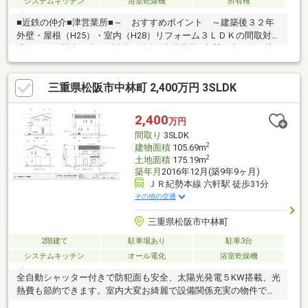
システムキッチン
浴室乾燥機
所有権
■近鉄の仲介■津営業所■～ おすすめポイント ～建築後３２年
外壁・屋根（H25）・室内（H28）リフォーム３ＬＤＫの間取対面
式キッチン駐車２台可■近鉄の仲介■津営業所■上質な光が差し込
む、家族の時間を上品に育む住まい。 3LDK・対面式キッチン
で、朝の静けさと夕の団らんが日常になる。 駐車2台可、徒歩圏
三重県松阪市中林町 2,400万円 3SLDK
に買物・医療が揃い、安心とゆとりが未来を彩る。
2,400
万円
間取り
3SLDK
2
建物面積
105.69m
2
土地面積
175.19m
築年月
2016年12月(築9年9ヶ月)
ＪＲ紀勢本線 六軒駅 徒歩31分
その他の交通
三重県松阪市中林町
2階建て
駐車場あり
駐車3台
システムキッチン
オール電化
浴室乾燥機
全自動シャッター付きで防犯面も安全、太陽光発電５KW搭載、光
熱費も節約できます。室内大変お綺麗で設備関係充実の物件で
す。