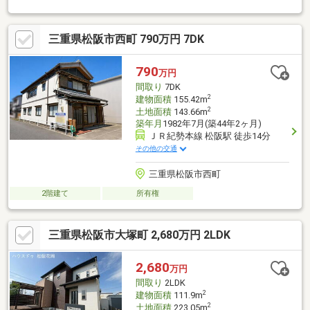
三重県松阪市西町 790万円 7DK
790
万円
間取り
7DK
2
建物面積
155.42m
2
土地面積
143.66m
築年月
1982年7月(築44年2ヶ月)
ＪＲ紀勢本線 松阪駅 徒歩14分
その他の交通
三重県松阪市西町
2階建て
所有権
三重県松阪市大塚町 2,680万円 2LDK
2,680
万円
間取り
2LDK
2
建物面積
111.9m
2
土地面積
223.05m