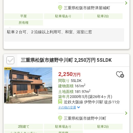
三重県松阪市嬉野津屋城町
平屋
駐車場あり
駐車2台
所有権
駐車２台可、２沿線以上利用可、和室、浴室に窓
三重県松阪市嬉野中川町 2,250万円 5SLDK
2,250
万円
間取り
5SLDK
2
建物面積
161m
2
土地面積
181.97m
築年月
2000年5月(築26年4ヶ月)
近鉄大阪線 伊勢中川駅 徒歩11分
その他の交通
三重県松阪市嬉野中川町
2階建て
駐車場あり
駐車2台