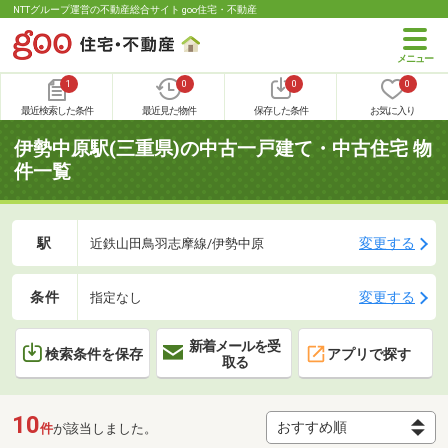
NTTグループ運営の不動産総合サイト goo住宅・不動産
1
0
0
0
最近検索した条件
最近見た物件
保存した条件
お気に入り
伊勢中原駅(三重県)の中古一戸建て・中古住宅 物
件一覧
駅
変更する
近鉄山田鳥羽志摩線/伊勢中原
条件
変更する
指定なし
新着メールを受
検索条件を保存
アプリで探す
取る
10
件
が該当しました。