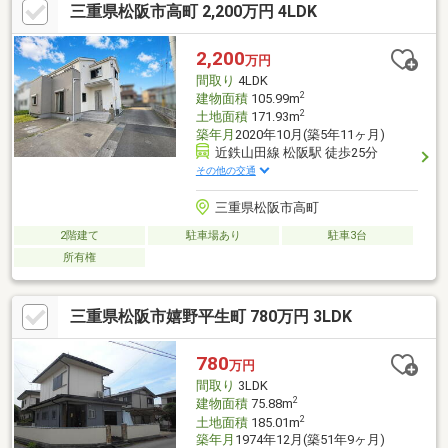
三重県松阪市高町 2,200万円 4LDK
2,200
万円
間取り
4LDK
2
建物面積
105.99m
2
土地面積
171.93m
築年月
2020年10月(築5年11ヶ月)
近鉄山田線 松阪駅 徒歩25分
その他の交通
三重県松阪市高町
2階建て
駐車場あり
駐車3台
所有権
三重県松阪市嬉野平生町 780万円 3LDK
780
万円
間取り
3LDK
2
建物面積
75.88m
2
土地面積
185.01m
築年月
1974年12月(築51年9ヶ月)