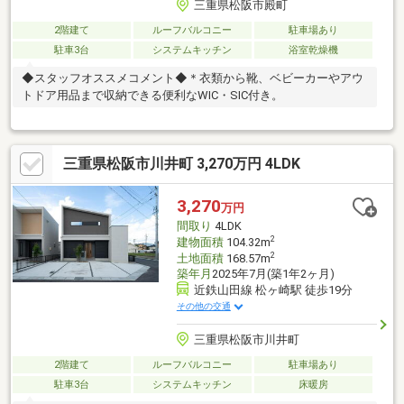
三重県松阪市殿町
2階建て
ルーフバルコニー
駐車場あり
駐車3台
システムキッチン
浴室乾燥機
◆スタッフオススメコメント◆＊衣類から靴、ベビーカーやアウ
トドア用品まで収納できる便利なWIC・SIC付き。
三重県松阪市川井町 3,270万円 4LDK
3,270
万円
間取り
4LDK
2
建物面積
104.32m
2
土地面積
168.57m
築年月
2025年7月(築1年2ヶ月)
近鉄山田線 松ヶ崎駅 徒歩19分
その他の交通
三重県松阪市川井町
2階建て
ルーフバルコニー
駐車場あり
駐車3台
システムキッチン
床暖房