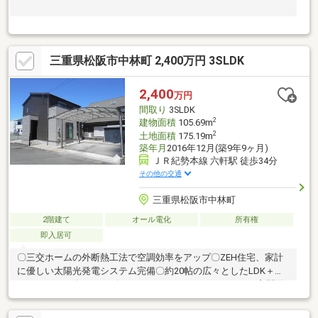
三重県松阪市中林町 2,400万円 3SLDK
2,400
万円
間取り
3SLDK
2
建物面積
105.69m
2
土地面積
175.19m
築年月
2016年12月(築9年9ヶ月)
ＪＲ紀勢本線 六軒駅 徒歩34分
その他の交通
三重県松阪市中林町
2階建て
オール電化
所有権
即入居可
〇三交ホームの外断熱工法で空調効率をアップ〇ZEH住宅、家計
に優しい太陽光発電システム完備〇約20帖の広々としたLDK＋タ
タミコーナー〇シューズクロークによってスッキリとした玄関回
り〇駐車スペース3台（軽含む）内2台分はカーポート付き〇オー
クワ三雲店まで徒歩8分、買い物便利です〇国道23号線、中勢バ