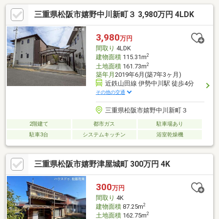
三重県松阪市嬉野中川新町３ 3,980万円 4LDK
3,980
万円
間取り
4LDK
2
建物面積
115.31m
2
土地面積
161.73m
築年月
2019年6月(築7年3ヶ月)
近鉄山田線 伊勢中川駅 徒歩4分
その他の交通
三重県松阪市嬉野中川新町３
2階建て
都市ガス
駐車場あり
駐車3台
システムキッチン
浴室乾燥機
三重県松阪市嬉野津屋城町 300万円 4K
300
万円
間取り
4K
2
建物面積
87.25m
2
土地面積
162.75m