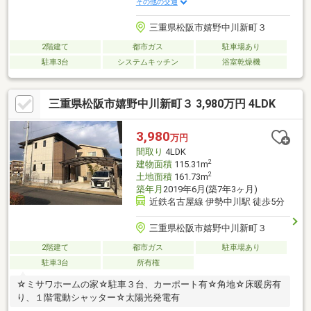
その他の交通
三重県松阪市嬉野中川新町３
2階建て
都市ガス
駐車場あり
駐車3台
システムキッチン
浴室乾燥機
三重県松阪市嬉野中川新町３ 3,980万円 4LDK
3,980
万円
間取り
4LDK
2
建物面積
115.31m
2
土地面積
161.73m
築年月
2019年6月(築7年3ヶ月)
近鉄名古屋線 伊勢中川駅 徒歩5分
三重県松阪市嬉野中川新町３
2階建て
都市ガス
駐車場あり
駐車3台
所有権
☆ミサワホームの家☆駐車３台、カーポート有☆角地☆床暖房有
り、１階電動シャッター☆太陽光発電有