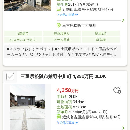
築年月
2017年9月(築9年)
近鉄山田線 松ヶ崎駅 徒歩14分
その他の交通
三重県松阪市大塚町
2階建て
駐車場あり
駐車2台
システムキッチン
オール電化
所有権
■スタッフおすすめポイント■＊土間収納へアウトドア用品やベビ
ーカーなど、帰宅後サッとお片付けが可能です♪＊WIC・納戸付き
で収納量◎物がたくさんある方も安心できます☆＊雨の日も安心
の、２台分カーポート付き♪■お部屋■＊ゆったり8.3帖の主寝室
は、ベッドを置いても広々としたくつろぎ空間です。 大型ベッ
三重県松阪市嬉野中川町 4,350万円 2LDK
ドやデスクを置いても余裕がございます。＊2階洋室を区切って2
部屋にすることも可能です◎■設備■＊食器洗浄乾燥機付きのキッ
チンですので家事の負担も軽減してくれます◎＊IHなので火を使
4,350
万円
わず安心・安全！小さなお子様のいるご家庭にオススメです。■
間取り
2LDK
学校■ 港小学校・鎌田中学校
2
建物面積
94.4m
2
土地面積
579.3m
築年月
2023年6月(築3年3ヶ月)
近鉄名古屋線 伊勢中川駅 徒歩14分
その他の交通