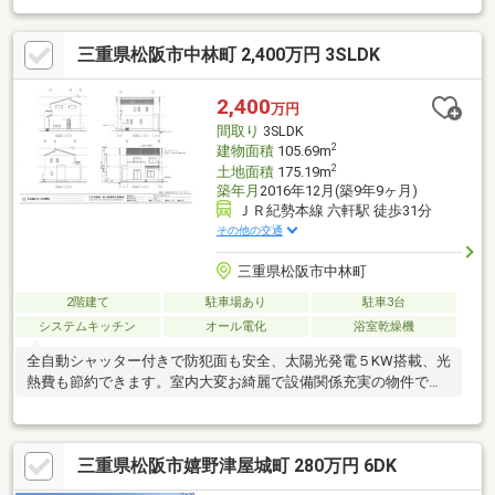
む、家族の時間を上品に育む住まい。 3LDK・対面式キッチン
で、朝の静けさと夕の団らんが日常になる。 駐車2台可、徒歩圏
三重県松阪市中林町 2,400万円 3SLDK
に買物・医療が揃い、安心とゆとりが未来を彩る。
2,400
万円
間取り
3SLDK
2
建物面積
105.69m
2
土地面積
175.19m
築年月
2016年12月(築9年9ヶ月)
ＪＲ紀勢本線 六軒駅 徒歩31分
その他の交通
三重県松阪市中林町
2階建て
駐車場あり
駐車3台
システムキッチン
オール電化
浴室乾燥機
全自動シャッター付きで防犯面も安全、太陽光発電５KW搭載、光
熱費も節約できます。室内大変お綺麗で設備関係充実の物件で
す。
三重県松阪市嬉野津屋城町 280万円 6DK