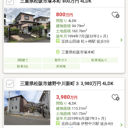
三重県松阪市塚本町 800万円 4LDK
800
万円
間取り
4LDK
2
建物面積
94.79m
2
土地面積
163.76m
築年月
1994年7月(築32年2ヶ月)
近鉄山田線 松ヶ崎駅 徒歩3分
三重県松阪市塚本町
2階建て
都市ガス
駐車場あり
駐車2台
所有権
三重県松阪市嬉野中川新町３ 3,980万円 4LDK
3,980
万円
間取り
4LDK
2
建物面積
115.31m
2
土地面積
161.73m
築年月
2019年6月(築7年3ヶ月)
近鉄山田線 伊勢中川駅 徒歩4分