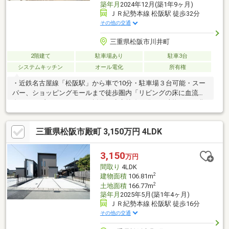
築年月
2024年12月(築1年9ヶ月)
ＪＲ紀勢本線 松阪駅 徒歩32分
その他の交通
三重県松阪市川井町
2階建て
駐車場あり
駐車3台
システムキッチン
オール電化
所有権
・近鉄名古屋線「松阪駅」から車で10分・駐車場３台可能・スー
パー、ショッピングモールまで徒歩圏内「リビングの床に血流促
進パッシブフローリングを採用」遠赤外線を発する鉱物をナノ化
させ、木の気孔に注入させており、その鉱物が光や熱などのエネ
ルギーを吸収して遠赤外線を発します。さらに抗菌効果のあるコ
三重県松阪市殿町 3,150万円 4LDK
ーティングを施し、半永久的に遠赤外線の効果を得られるフロー
リングを実現しました。「只今Ａｍａｚｏｎギフトカードプレゼ
ントキャンペーン実施中」ご予約の上内覧された方に４，０００
3,150
万円
円分のギフトカードをプレゼントします。（先着２０名様、１組
間取り
4LDK
様１回限り）
2
建物面積
106.81m
2
土地面積
166.77m
築年月
2025年5月(築1年4ヶ月)
ＪＲ紀勢本線 松阪駅 徒歩16分
その他の交通