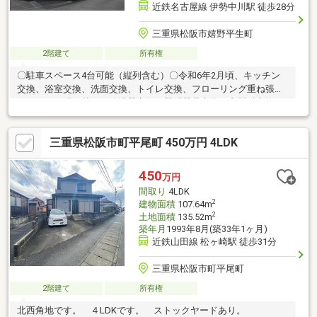
近鉄名古屋線 伊勢中川駅 徒歩28分
三重県松阪市嬉野平生町
2階建て
所有権
〇駐車スペース4台可能（縦列含む）〇令和6年2月頃、キッチン
交換、浴室交換、洗面交換、トイレ交換、フローリング重ね張
り、クロス張り替え、給湯器交換、照明器具交換、玄関鍵交換、
防蟻工事
三重県松阪市町平尾町 450万円 4LDK
450
万円
間取り
4LDK
2
建物面積
107.64m
2
土地面積
135.52m
築年月
1993年8月(築33年1ヶ月)
近鉄山田線 松ヶ崎駅 徒歩31分
三重県松阪市町平尾町
2階建て
所有権
北西角地です。 ４LDKです。 ストックヤードあり。