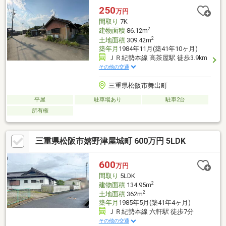
250
万円
間取り
7K
2
建物面積
86.12m
2
土地面積
309.42m
築年月
1984年11月(築41年10ヶ月)
ＪＲ紀勢本線 高茶屋駅 徒歩3.9km
その他の交通
三重県松阪市舞出町
平屋
駐車場あり
駐車2台
所有権
三重県松阪市嬉野津屋城町 600万円 5LDK
600
万円
間取り
5LDK
2
建物面積
134.95m
2
土地面積
362m
築年月
1985年5月(築41年4ヶ月)
ＪＲ紀勢本線 六軒駅 徒歩7分
その他の交通