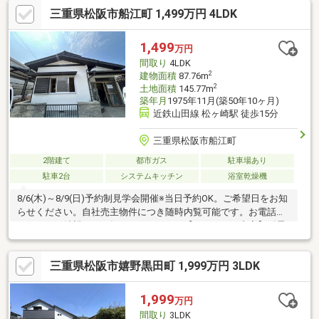
りの5SLDKで暮らしの余白を創る。 開放的な南西角・角住戸、彩
三重県松阪市船江町 1,499万円 4LDK
光が日常を豊かにする。 駐車2台可、買物・医療が徒歩圏で安心
の生活。 ここで育む休日の朝、帰るたびに感じる誇り。
1,499
万円
間取り
4LDK
2
建物面積
87.76m
2
土地面積
145.77m
築年月
1975年11月(築50年10ヶ月)
近鉄山田線 松ヶ崎駅 徒歩15分
三重県松阪市船江町
2階建て
都市ガス
駐車場あり
駐車2台
システムキッチン
浴室乾燥機
8/6(木)～8/9(日)予約制見学会開催※当日予約OK。ご希望日をお知
らせください。自社売主物件につき随時内覧可能です。お電話か
メールでご希望日をお知らせください。【リフォーム内容】耐震
補強工事予定シロアリ工防除工事、鍵交換駐車場拡張、屋根一部
塗装、外壁塗装、庭木伐採システムキッチン交換、ユニットバス
三重県松阪市嬉野黒田町 1,999万円 3LDK
交換、トイレ交換、洗面化粧台交換間取変更、室内ドア交換、床
材上張り、シューズボックス交換、クロス張替え給湯器交換、イ
ンターホン設置、火災警報器設置、照明器具交換【周辺施設】・
1,999
万円
松江小学校まで約1000ｍ（徒歩約13分）・ベーシック川井町店様
間取り
3LDK