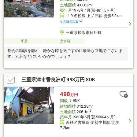
2
土地面積
437.63m
築年月
1978年4月(築48年5ヶ月)
ＪＲ名松線 上ノ庄駅 徒歩5.3km
その他の交通
三重県松阪市日丘町
平屋
所有権
都会の喧騒を離れ、静かな時を過ごすのに最適な立地でございま
す。別荘などにいいかがでしょう？
三重県津市香良洲町 498万円 8DK
498
万円
間取り
8DK
2
建物面積
312.28m
2
土地面積
206.1m
築年月
1968年5月(築58年4ヶ月)
近鉄名古屋線 伊勢中川駅 徒歩
7.2km