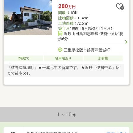
280
万円
間取り
6DK
2
建物面積
101.4m
2
土地面積
172.5m
築年月
1989年8月(築37年1ヶ月)
近鉄山田鳥羽志摩線 伊勢中原駅 徒
歩6分
三重県松阪市嬉野津屋城町
2階建て
駐車場あり
所有権
「嬉野津屋城町」★平成元年の新築です。★近鉄「伊勢中原」駅
まで徒歩6分。
1～10
件