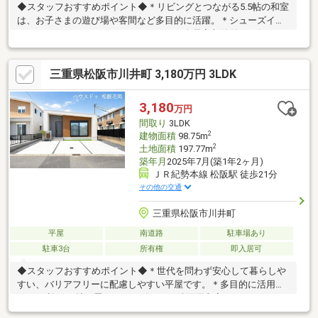
◆スタッフおすすめポイント◆＊リビングとつながる5.5帖の和室
は、お子さまの遊び場や客間など多目的に活躍。＊シューズイン
クロークやウォークインクローゼット、全居室収納付きで住まい
をすっきりキープ。＊洗面・浴室をまとめた効率的な水まわり
で、毎日の家事もスムーズ。＼現地見学予約受付中！お気軽にお
三重県松阪市川井町 3,180万円 3LDK
問い合わせください♪／ 住宅ローンのご相談からご購入後まで、
ハウスドゥ松阪花岡がしっかりサポートします。
3,180
万円
間取り
3LDK
2
建物面積
98.75m
2
土地面積
197.77m
築年月
2025年7月(築1年2ヶ月)
ＪＲ紀勢本線 松阪駅 徒歩21分
その他の交通
三重県松阪市川井町
平屋
南道路
駐車場あり
駐車3台
所有権
即入居可
◆スタッフおすすめポイント◆＊世代を問わず安心して暮らしや
すい、バリアフリーに配慮しやすい平屋です。＊多目的に活用で
きる便利な4.5帖の畳スペース付き。＊洗面脱衣室とウォークイン
クローゼットを近くに配置した、家事動線に配慮した間取り。 収