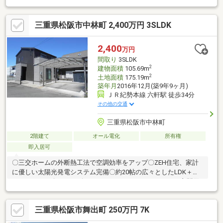
三重県松阪市中林町 2,400万円 3SLDK
2,400
万円
間取り
3SLDK
2
建物面積
105.69m
2
土地面積
175.19m
築年月
2016年12月(築9年9ヶ月)
ＪＲ紀勢本線 六軒駅 徒歩34分
その他の交通
三重県松阪市中林町
2階建て
オール電化
所有権
即入居可
〇三交ホームの外断熱工法で空調効率をアップ〇ZEH住宅、家計
に優しい太陽光発電システム完備〇約20帖の広々としたLDK＋タ
タミコーナー〇シューズクロークによってスッキリとした玄関回
り〇駐車スペース3台（軽含む）内2台分はカーポート付き〇オー
クワ三雲店まで徒歩8分、買い物便利です〇国道23号線、中勢バ
三重県松阪市舞出町 250万円 7K
イパスへのアクセス良好