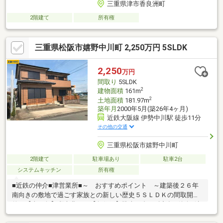
三重県津市香良洲町
2階建て
所有権
三重県松阪市嬉野中川町 2,250万円 5SLDK
2,250
万円
間取り
5SLDK
2
建物面積
161m
2
土地面積
181.97m
築年月
2000年5月(築26年4ヶ月)
近鉄大阪線 伊勢中川駅 徒歩11分
その他の交通
三重県松阪市嬉野中川町
2階建て
駐車場あり
駐車2台
システムキッチン
所有権
■近鉄の仲介■津営業所■～ おすすめポイント ～建築後２６年
南向きの敷地で過ごす家族との新しい歴史５ＳＬＤＫの間取開放
的な【南西角】彩光豊かな【角住戸】駐車２台可■近鉄の仲介■津
営業所■南向きの庭で家族が集う、光と風の邸宅。 築26年、ゆと