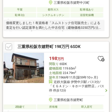
三重県松阪市嬉野中川町
平屋
都市ガス
駐車場あり
駐車2台
システムキッチン
浴室乾燥機
価格変更しました！有資格者「スムストック住宅販売士」による
査定を行い認定基準を満たした中古住宅（建物価格3250万円/土地
価格1100万円）【スムストックの特徴】・50年以上のメンテナン
スプログラム・一定の耐震性能・住宅履歴データ保有■「関連リ
ンク」より360°VR画像がご覧いただけます！【物件の特徴】
三重県松阪市嬉野町 198万円 6SDK
■「蔵」収納3箇所■階段が少なく老後も安心な平屋建て■洗面所と
脱衣所を分離しファミリークローゼットで繋げたこだわりの間取
り■ひろびろ敷地約175坪、駐車場4台分■将来3LDKとして利用可
198
万円
能■広い庭は子供の遊び場やドッグランにも利用可能
間取り
6SDK
2
建物面積
119.65m
2
土地面積
224.79m
築年月
1966年11月(築59年10ヶ月)
近鉄大阪線 伊勢中川駅 バス3分/
「ＥＧＡドン・キホーテ嬉野店」バス
停 停歩12分
三重県松阪市嬉野町
2階建て
所有権
即入居可