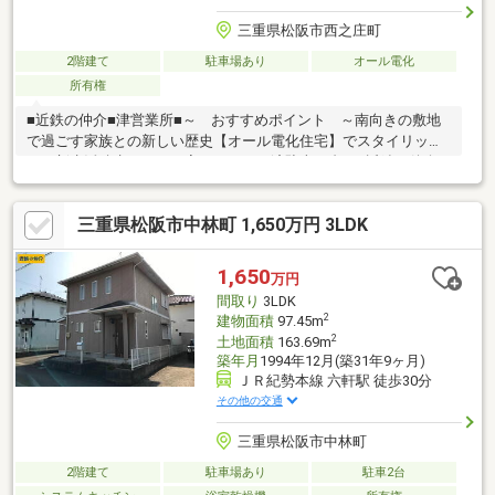
三重県松阪市西之庄町
2階建て
駐車場あり
オール電化
所有権
■近鉄の仲介■津営業所■～ おすすめポイント ～南向きの敷地
で過ごす家族との新しい歴史【オール電化住宅】でスタイリッシ
ュな新生活積水ハウスの家リフォーム済駐車１台可■近鉄の仲介■
津営業所■南向きの陽だまりが家族の時間をやさしく包む、積水
ハウスのリフォーム済み邸宅。オール電化で暮らしは洗練され、
三重県松阪市中林町 1,650万円 3LDK
日々が心地よい新しい習慣に変わる。駐車1台、徒歩圏にドラッグ
ストアや内科・歯科が揃い安心の生活導線。子どもと紡ぐ未来の
記憶を、この家で始める。
1,650
万円
間取り
3LDK
2
建物面積
97.45m
2
土地面積
163.69m
築年月
1994年12月(築31年9ヶ月)
ＪＲ紀勢本線 六軒駅 徒歩30分
その他の交通
三重県松阪市中林町
2階建て
駐車場あり
駐車2台