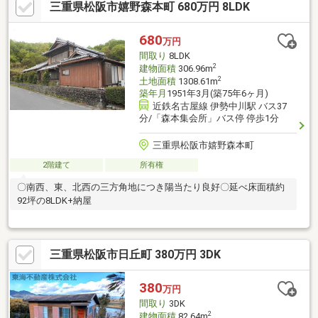
三重県松阪市嬉野森本町 680万円 8LDK
イパスへのアクセス良好
680
万円
間取り
8LDK
2
建物面積
306.96m
2
土地面積
1308.61m
築年月
1951年3月(築75年6ヶ月)
近鉄名古屋線 伊勢中川駅 バス37
分/「森本集会所」バス停 停歩1分
三重県松阪市嬉野森本町
2階建て
所有権
〇南西、東、北西の三方角地につき陽当たり良好〇延べ床面積約
92坪の8LDK+納屋
三重県松阪市日丘町 380万円 3DK
380
万円
間取り
3DK
2
建物面積
82.64m