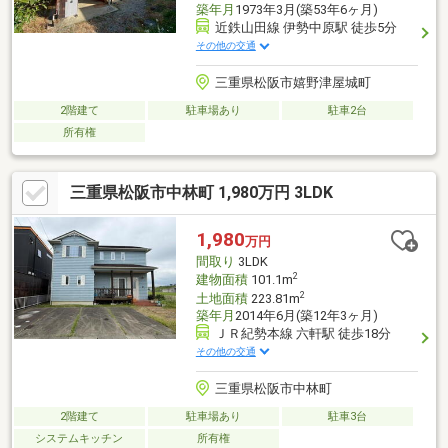
築年月
1973年3月(築53年6ヶ月)
近鉄山田線 伊勢中原駅 徒歩5分
その他の交通
三重県松阪市嬉野津屋城町
2階建て
駐車場あり
駐車2台
所有権
三重県松阪市中林町 1,980万円 3LDK
1,980
万円
間取り
3LDK
2
建物面積
101.1m
2
土地面積
223.81m
築年月
2014年6月(築12年3ヶ月)
ＪＲ紀勢本線 六軒駅 徒歩18分
その他の交通
三重県松阪市中林町
2階建て
駐車場あり
駐車3台
システムキッチン
所有権