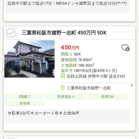
近鉄中川駅まで徒歩17分！MEGAドンキ嬉野店まで徒歩12分(*^-^*)
三重県松阪市嬉野一志町 450万円 5DK
450
万円
間取り
5DK
2
建物面積
76.85m
2
土地面積
186.92m
築年月
1981年6月(築45年3ヶ月)
近鉄山田線 伊勢中川駅 徒歩25分
三重県松阪市嬉野一志町
2階建て
駐車場あり
駐車2台
所有権
☆駐車2台可☆カーポート有☆土地56坪