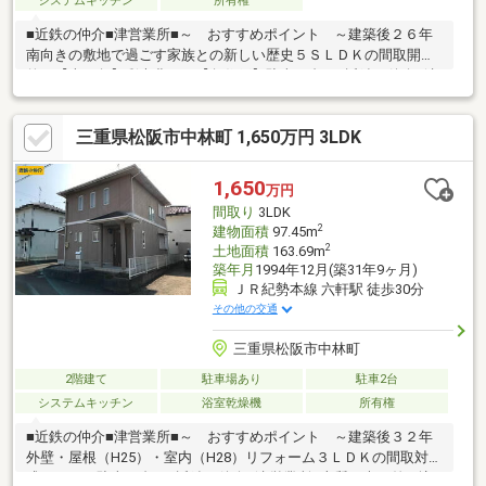
システムキッチン
所有権
■近鉄の仲介■津営業所■～ おすすめポイント ～建築後２６年
南向きの敷地で過ごす家族との新しい歴史５ＳＬＤＫの間取開放
的な【南西角】彩光豊かな【角住戸】駐車２台可■近鉄の仲介■津
営業所■南向きの庭で家族が集う、光と風の邸宅。 築26年、ゆと
りの5SLDKで暮らしの余白を創る。 開放的な南西角・角住戸、彩
三重県松阪市中林町 1,650万円 3LDK
光が日常を豊かにする。 駐車2台可、買物・医療が徒歩圏で安心
の生活。 ここで育む休日の朝、帰るたびに感じる誇り。
1,650
万円
間取り
3LDK
2
建物面積
97.45m
2
土地面積
163.69m
築年月
1994年12月(築31年9ヶ月)
ＪＲ紀勢本線 六軒駅 徒歩30分
その他の交通
三重県松阪市中林町
2階建て
駐車場あり
駐車2台
システムキッチン
浴室乾燥機
所有権
■近鉄の仲介■津営業所■～ おすすめポイント ～建築後３２年
外壁・屋根（H25）・室内（H28）リフォーム３ＬＤＫの間取対面
式キッチン駐車２台可■近鉄の仲介■津営業所■上質な光が差し込