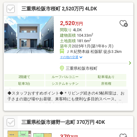
納豊富で、お部屋をすっきり保ちやすい住まいです。◆周辺環境
三重県松阪市桜町 2,520万円 4LDK
◆＊パワーセンター松阪まで車4分（1.2km）◆学校◆ 第三小学
校まで徒歩2分（120ｍ） ・ 殿町中学校まで徒歩11分（880
ｍ）☆＼＼現地見学予約受付中！お気軽にお問い合わせください
2,520
万円
♪／／☆ 住宅ローンのご相談からご購入後まで、ハウスドゥ松阪
間取り
4LDK
花岡がしっかりサポートします！
2
建物面積
104.33m
2
土地面積
181.6m
築年月
2025年1月(築1年8ヶ月)
ＪＲ紀勢本線 松阪駅 徒歩3.2km
その他の交通
三重県松阪市桜町
2階建て
ルーフバルコニー
駐車場あり
駐車3台
システムキッチン
所有権
◆スタッフおすすめポイント◆＊リビング続きの4.5帖和室は、お
子さまの遊び場やお昼寝、来客時にも便利な多目的スペース。＊
SIC・WICに加え、各居室収納付き。住まいをすっきり保てる収納
豊富な間取りです。
三重県松阪市嬉野一志町 370万円 4DK
370