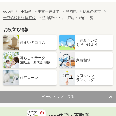
goo住宅・不動産
中古一戸建て
静岡県
伊豆の国市
伊豆箱根鉄道駿豆線
韮山駅の中古一戸建て 物件一覧
お役立ち情報
「住みたい街」
住まいのコラム
を見つけよう
暮らしのデータ
家賃相場
(補助金・助成金情報)
人気タウン
住宅ローン
ランキング
ページトップに戻る
goo住宅・不動産