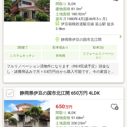
間取り
3LDK
2
建物面積
81.5m
2
土地面積
180.92m
築年月
1980年4月(築46年5ヶ月)
伊豆箱根鉄道駿豆線 韮山駅 徒歩
3.9km
静岡県伊豆の国市北江間
2階建て
駐車場あり
駐車2台
リフォームリノベーシ
システムキッチン
所有権
ョン
フルリノベーション済物件になります（R8.9完成予定）頭金な
し・諸費用込みで月々5.8万円台から購入可能です。今の家賃と比
べてみてください。
静岡県伊豆の国市北江間 650万円 4LDK
650
万円
間取り
4LDK
2
建物面積
91.68m
2
土地面積
200.25m