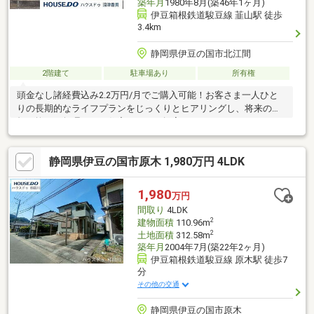
築年月
1980年8月(築46年1ヶ月)
伊豆箱根鉄道駿豆線 韮山駅 徒歩
3.4km
静岡県伊豆の国市北江間
2階建て
駐車場あり
所有権
頭金なし諸経費込み2.2万円/月でご購入可能！お客さま一人ひと
りの長期的なライフプランをじっくりとヒアリングし、将来の負
担を抑えた無理のない住宅ローンを提案いたします。
静岡県伊豆の国市原木 1,980万円 4LDK
1,980
万円
間取り
4LDK
2
建物面積
110.96m
2
土地面積
312.58m
築年月
2004年7月(築22年2ヶ月)
伊豆箱根鉄道駿豆線 原木駅 徒歩7
分
その他の交通
静岡県伊豆の国市原木