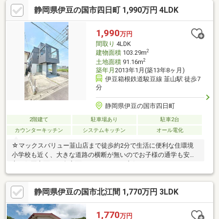
セカンドハウスとしての利用はもちろん、静かな環境での定住に
静岡県伊豆の国市四日町 1,990万円 4LDK
も適しており、幅広いニーズに応える物件です。
1,990
万円
間取り
4LDK
2
建物面積
103.29m
2
土地面積
91.16m
築年月
2013年1月(築13年8ヶ月)
伊豆箱根鉄道駿豆線 韮山駅 徒歩7
分
静岡県伊豆の国市四日町
2階建て
駐車場あり
駐車2台
カウンターキッチン
システムキッチン
オール電化
☆マックスバリュー韮山店まで徒歩約2分で生活に便利な住環境
小学校も近く、大きな道路の横断が無いのでお子様の通学も安
心！伊豆方面、三島方面へのアクセスも良好です。
静岡県伊豆の国市北江間 1,770万円 3LDK
1,770
万円