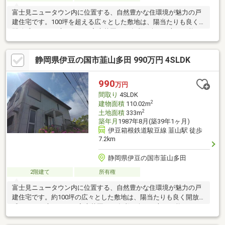
富士見ニュータウン内に位置する、自然豊かな住環境が魅力の戸
建住宅です。100坪を超える広々とした敷地は、陽当たりも良く
開放感があり、庭づくりや家庭菜園など多彩な楽しみ方が可能で
す。管理体制の整った別荘地のため、安心してご利用いただけま
す。セカンドハウスとしての利用はもちろん、静かな環境での定
静岡県伊豆の国市韮山多田 990万円 4SLDK
住にも適しており、幅広いニーズに応える物件です。
990
万円
間取り
4SLDK
2
建物面積
110.02m
2
土地面積
333m
築年月
1987年8月(築39年1ヶ月)
伊豆箱根鉄道駿豆線 韮山駅 徒歩
7.2km
静岡県伊豆の国市韮山多田
2階建て
所有権
富士見ニュータウン内に位置する、自然豊かな住環境が魅力の戸
建住宅です。約100坪の広々とした敷地は、陽当たりも良く開放
感があり、庭づくりや家庭菜園など多彩な楽しみ方が可能です。
管理体制の整った別荘地のため、安心してご利用いただけます。