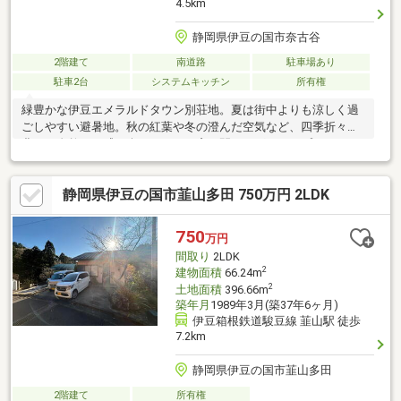
4.5km
静岡県伊豆の国市奈古谷
2階建て
南道路
駐車場あり
駐車2台
システムキッチン
所有権
緑豊かな伊豆エメラルドタウン別荘地。夏は街中よりも涼しく過
ごしやすい避暑地。秋の紅葉や冬の澄んだ空気など、四季折々の
豊かな自然を五感で楽しめます。窓を開ければそこはプライベー
トな森。2階リビングから緑を愉しむ静かな環境です。傾斜地が多
い別荘地ですが、この物件は平坦地で車の出し入れも容易。隠れ
静岡県伊豆の国市韮山多田 750万円 2LDK
た好条件の区画です。大自然に囲まれながらも、車を使えば「伊
豆中央道」や「熱海・函南・三島」方面へのアクセスが比較的良
好です。新幹線が停まる「三島駅」や、買い物環境の整った「函
750
万円
南町・伊豆の国市」の市街地まで車で30～40分圏内のため、「不
間取り
2LDK
便すぎない田舎暮らし」を求める層に響きやすい立地です。
2
建物面積
66.24m
2
土地面積
396.66m
築年月
1989年3月(築37年6ヶ月)
伊豆箱根鉄道駿豆線 韮山駅 徒歩
7.2km
静岡県伊豆の国市韮山多田
2階建て
所有権