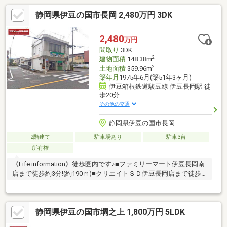
静岡県伊豆の国市長岡 2,480万円 3DK
2,480
万円
間取り
3DK
2
建物面積
148.38m
2
土地面積
359.96m
築年月
1975年6月(築51年3ヶ月)
伊豆箱根鉄道駿豆線 伊豆長岡駅 徒
歩20分
その他の交通
静岡県伊豆の国市長岡
2階建て
駐車場あり
駐車3台
所有権
《Life information》徒歩圏内です♪■ファミリーマート伊豆長岡南
店まで徒歩約3分!(約190ｍ)■クリエイトＳＤ伊豆長岡店まで徒歩
約5分!(約370ｍ)■伊豆長岡郵便局まで徒歩約7分!(約520ｍ)■マック
スバリュ伊豆長岡店まで徒歩約10分!(約800ｍ)■伊豆箱根バス『藤
棚』停より徒歩約1分■長岡南小・長岡中■契約不適合責任：免責■
静岡県伊豆の国市墹之上 1,800万円 5LDK
敷地の中に官地と水路あり■築年数：不詳■増築有：昭和50年6月■
現況渡し■建ぺい率：①角地緩和+10％②60％（角地緩和