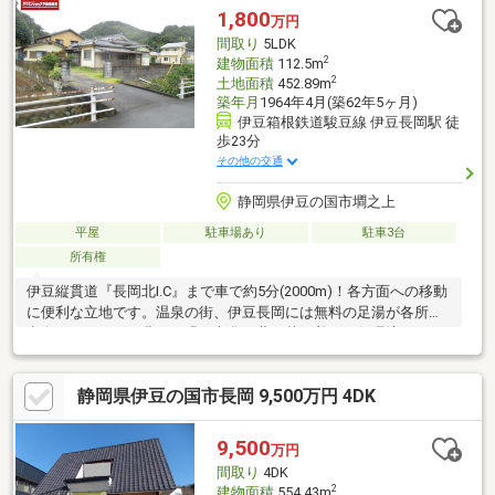
+10％）■間取り：3DK+店舗■建物一部構造：鉄筋コンクリート部
1,800
万円
分の屋根は陸屋根
間取り
5LDK
2
建物面積
112.5m
2
土地面積
452.89m
築年月
1964年4月(築62年5ヶ月)
伊豆箱根鉄道駿豆線 伊豆長岡駅 徒
歩23分
その他の交通
静岡県伊豆の国市墹之上
平屋
駐車場あり
駐車3台
所有権
伊豆縦貫道『長岡北I.C』まで車で約5分(2000m)！各方面への移動
に便利な立地です。温泉の街、伊豆長岡には無料の足湯が各所に
点在しています。豊かな緑と文化の薫る落ち着いた住環境=Life
information=・マックスバリュ伊豆長岡店…徒歩14分(約1100m)・
ダイソー伊豆長岡店…徒歩14分(約1100m)・ウエルシア伊豆長岡
静岡県伊豆の国市長岡 9,500万円 4DK
店…徒歩14分(約1100m)・伊豆の国市立長岡南小学校…徒歩18分
（約1400ｍ）・伊豆の国市立長岡中学校…徒歩22分(約1700m)■長
岡南小・長岡中■伊豆箱根バス『墹之上入口バス停留所』停歩約2
9,500
万円
分■現況渡し■契約不適合責任：免責
間取り
4DK
2
建物面積
554.43m