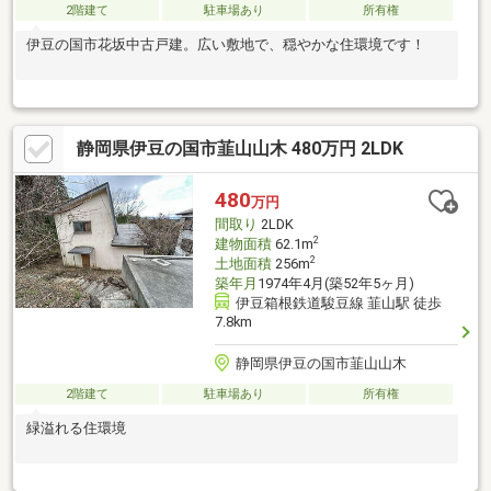
2階建て
駐車場あり
所有権
伊豆の国市花坂中古戸建。広い敷地で、穏やかな住環境です！
静岡県伊豆の国市韮山山木 480万円 2LDK
480
万円
間取り
2LDK
2
建物面積
62.1m
2
土地面積
256m
築年月
1974年4月(築52年5ヶ月)
伊豆箱根鉄道駿豆線 韮山駅 徒歩
7.8km
静岡県伊豆の国市韮山山木
2階建て
駐車場あり
所有権
緑溢れる住環境