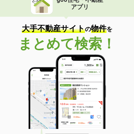
アプリ
大手不動産サイト
物件
の
を
まとめて検索！