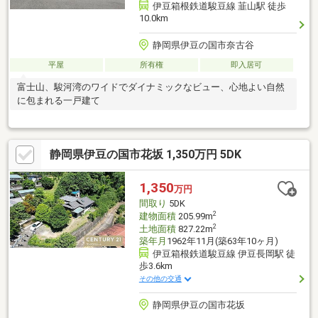
伊豆箱根鉄道駿豆線 韮山駅 徒歩
10.0km
静岡県伊豆の国市奈古谷
平屋
所有権
即入居可
富士山、駿河湾のワイドでダイナミックなビュー、心地よい自然
に包まれる一戸建て
静岡県伊豆の国市花坂 1,350万円 5DK
1,350
万円
間取り
5DK
2
建物面積
205.99m
2
土地面積
827.22m
築年月
1962年11月(築63年10ヶ月)
伊豆箱根鉄道駿豆線 伊豆長岡駅 徒
歩3.6km
その他の交通
静岡県伊豆の国市花坂