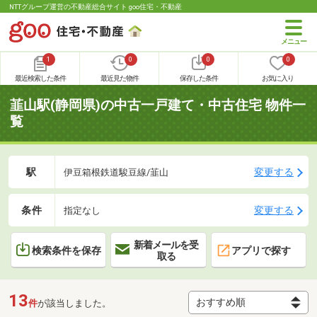
NTTグループ運営の不動産総合サイト goo住宅・不動産
1
0
0
0
最近検索した条件
最近見た物件
保存した条件
お気に入り
韮山駅(静岡県)の中古一戸建て・中古住宅 物件一
覧
駅
変更する
伊豆箱根鉄道駿豆線/韮山
条件
変更する
指定なし
新着メールを受
検索条件を保存
アプリで探す
取る
13
件
が該当しました。