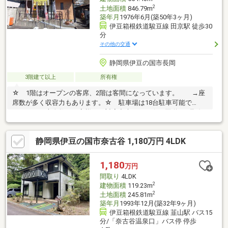
2
土地面積
846.79m
築年月
1976年6月(築50年3ヶ月)
伊豆箱根鉄道駿豆線 田京駅 徒歩30
分
その他の交通
静岡県伊豆の国市長岡
3階建て以上
所有権
☆ 1階はオープンの客席、2階は客間になっています。 →座
席数が多く収容力もあります。☆ 駐車場は18台駐車可能で
す。 →大人数のお客様にも対応出来ます。☆ 国道414号線
まで車で1分・伊豆中央道まで車で2分 国道136号線まで車で5
分の好立地です。 →多方面へのアクセス良好です。☆ 伊豆
静岡県伊豆の国市奈古谷 1,180万円 4LDK
パノラマパークが目の前にあり、集客力は抜群です。☆ バス停
【伊豆の国市役所】まで徒歩2分です。☆ 近くに順天堂大学静
岡病院があります。 →急病の時にも安心ですね。 ＼＼是非
1,180
万円
お気軽にお問い合わせ下さい／／ ー-ーU2JAPAN株式会社 三
間取り
4LDK
島店ー-－
2
建物面積
119.23m
2
土地面積
245.81m
築年月
1993年12月(築32年9ヶ月)
伊豆箱根鉄道駿豆線 韮山駅 バス15
分/「奈古谷温泉口」バス停 停歩