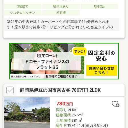
2階建て
駐車場あり
駐車2台
システムキッチン
所有権
築21年の中古戸建！カーポート付の駐車場で2台分停められま
す！原木駅まで徒歩7分！リビングと分かれている独立タイプのキ
ッチンです♪いつでもご内覧いただけます！
静岡県伊豆の国市奈古谷 780万円 2LDK
780
万円
間取り
2LDK
2
建物面積
76.6m
2
土地面積
381m
築年月
1974年1月(築52年8ヶ月)