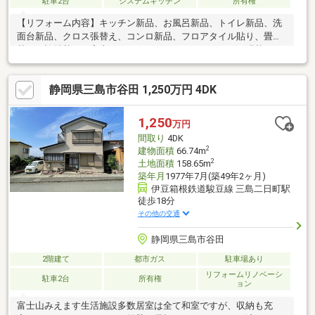
駐車2台
システムキッチン
所有権
【リフォーム内容】キッチン新品、お風呂新品、トイレ新品、洗
面台新品、クロス張替え、コンロ新品、フロアタイル貼り、畳表
替え、襖貼替え、室内クリーニング、クッションフロア張替え、
白蟻点検、建具交換都市ガス・本下水で経済的に安心♪外立水栓付
き♪５６.７８坪の広々とした敷地面積♪前面道路幅員が８ｍで車の
静岡県三島市谷田 1,250万円 4DK
入出庫がラクチン♪主要道路へのアクセス良好♪弊社のモットーは
【正直でクリーンな不動産屋】です♪年中無休の為、日時を問わず
ご連絡を頂ければ、いつでもご内覧を承ります♪【０５５-９５４-
1,250
万円
２２２２】
間取り
4DK
2
建物面積
66.74m
2
土地面積
158.65m
築年月
1977年7月(築49年2ヶ月)
伊豆箱根鉄道駿豆線 三島二日町駅
徒歩18分
その他の交通
静岡県三島市谷田
2階建て
都市ガス
駐車場あり
リフォームリノベーシ
駐車2台
所有権
ョン
富士山みえます生活施設多数居室は全て和室ですが、収納も充