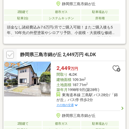
静岡県三島市錦が丘
2階建て
都市ガス
駐車場あり
駐車2台
システムキッチン
所有権
頭金なし諸経費込み7.6万円/月でご購入可能！またご購入後も5
年、10年先の外壁塗装やシロアリ予防、小規模・大規模な修繕、
台風や大雨による火災保険を活用したリフォームにも迅速対応が
可能です。
静岡県三島市錦が丘 2,449万円 4LDK
2,449
万円
間取り
4LDK
2
建物面積
109.3m
2
土地面積
187.71m
築年月
1998年9月(築28年)
東海道本線 三島駅 バス28分/「錦
が丘」バス停 停歩2分
その他の交通
静岡県三島市錦が丘
2階建て
都市ガス
駐車場あり