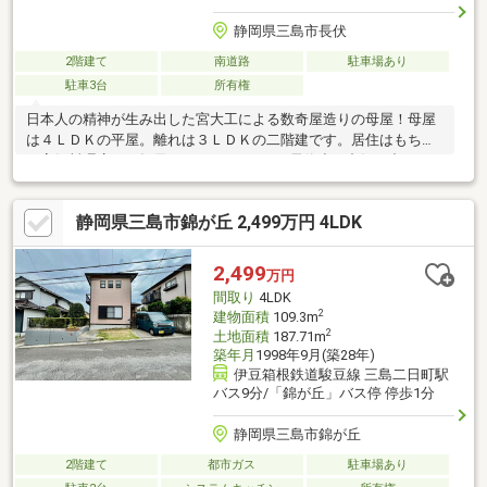
静岡県三島市長伏
2階建て
南道路
駐車場あり
駐車3台
所有権
日本人の精神が生み出した宮大工による数奇屋造りの母屋！母屋
は４ＬＤＫの平屋。離れは３ＬＤＫの二階建です。居住はもちろ
ん高級料理店への転用もおすすめです。■長伏小・中郷西中■４
LDK+３LDK+S■茶室・倉庫あり■契約不適合責任：免責■現況渡し
静岡県三島市錦が丘 2,499万円 4LDK
2,499
万円
間取り
4LDK
2
建物面積
109.3m
2
土地面積
187.71m
築年月
1998年9月(築28年)
伊豆箱根鉄道駿豆線 三島二日町駅
バス9分/「錦が丘」バス停 停歩1分
静岡県三島市錦が丘
2階建て
都市ガス
駐車場あり