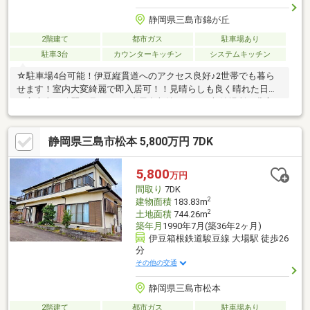
静岡県三島市錦が丘
2階建て
都市ガス
駐車場あり
駐車3台
カウンターキッチン
システムキッチン
☆駐車場4台可能！伊豆縦貫道へのアクセス良好♪2世帯でも暮ら
せます！室内大変綺麗で即入居可！！見晴らしも良く晴れた日に
は富士山が綺麗に見えます♪小屋裏収納もあり、収納場所も豊富で
す。
静岡県三島市松本 5,800万円 7DK
5,800
万円
間取り
7DK
2
建物面積
183.83m
2
土地面積
744.26m
築年月
1990年7月(築36年2ヶ月)
伊豆箱根鉄道駿豆線 大場駅 徒歩26
分
その他の交通
静岡県三島市松本
2階建て
都市ガス
駐車場あり