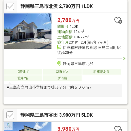
をリフォーム済み■すぐに新生活を始められるきれいな室内
静岡県三島市北沢 2,780万円 1LDK
2,780
万円
間取り
1LDK
2
建物面積
124m
2
土地面積
184.77m
築年月
2019年2月(築7年7ヶ月)
伊豆箱根鉄道駿豆線 三島二日町駅
徒歩28分
静岡県三島市北沢
2階建て
都市ガス
駐車場あり
駐車2台
所有権
■三島市立向山小学校まで徒歩７分（約５００ｍ）
静岡県三島市谷田 3,980万円 5LDK
3,980
万円