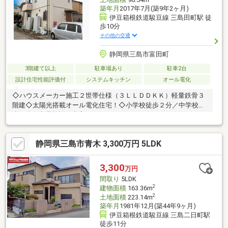
築年月
2017年7月(築9年2ヶ月)
伊豆箱根鉄道駿豆線 三島田町駅 徒
歩10分
その他の交通
静岡県三島市富田町
3階建て以上
駐車場あり
駐車2台
設計住宅性能評価付
システムキッチン
オール電化
◇ハウスメーカー施工２世帯仕様（３ＬＬＤＤＫＫ）軽量鉄骨３
階建◇太陽光搭載オール電化住宅！◇小学校徒歩２分／中学校徒
歩４分／商業施設も充実♪
静岡県三島市青木 3,300万円 5LDK
3,300
万円
間取り
5LDK
2
建物面積
163.36m
2
土地面積
223.14m
築年月
1981年12月(築44年9ヶ月)
伊豆箱根鉄道駿豆線 三島二日町駅
徒歩11分