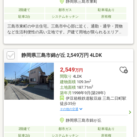
静岡県三島市東町
2階建て
都市ガス
駐車場あり
駐車2台
システムキッチン
所有権
三島市東町の中古住宅。三島市中心部に近く、通勤・通学・買物
など生活利便性の高い立地です。戸建て用地が限られるエリアの
ため、「東町周辺で探している」という方にもご検討いただきた
い住まい。立地や価格のバランスを重視したい方は、ぜひ一度詳
細をご確認ください。本日内覧可能です。お気軽にお問合せくだ
静岡県三島市錦が丘 2,549万円 4LDK
さい。※心理的瑕疵あり。詳しくはお問合せください。【下記
「ネットで見学予約できる日程」より、見学予約OK】■平日、祝
日問わず、お客様の都合でご予約可能♪
2,549
万円
間取り
4LDK
2
建物面積
109.3m
2
土地面積
187.71m
築年月
1998年9月(築28年)
伊豆箱根鉄道駿豆線 三島二日町駅
徒歩35分
その他の交通
静岡県三島市錦が丘
2階建て
都市ガス
駐車場あり
駐車2台
システムキッチン
所有権