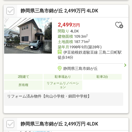
静岡県三島市錦が丘 2,499万円 4LDK
2,499
万円
間取り
4LDK
2
建物面積
109.3m
2
土地面積
187.71m
築年月
1998年9月(築28年)
伊豆箱根鉄道駿豆線 三島二日町駅
徒歩34分
静岡県三島市錦が丘
2階建て
駐車場あり
駐車2台
リフォームリノベーシ
所有権
ョン
リフォーム済み物件【向山小学校・錦田中学校】
静岡県三島市錦が丘 2,499万円 4LDK