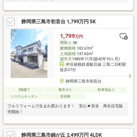
静岡県三島市初音台 1,799万円 5K
1,799
万円
間取り
5K
2
建物面積
102.67m
2
土地面積
147.62m
築年月
1983年11月(築42年10ヶ月)
伊豆箱根鉄道駿豆線 三島二日町駅
徒歩27分
静岡県三島市初音台
2階建て
都市ガス
駐車場あり
システムキッチン
所有権
フルリフォームで生まれ変わります！ 安心★安全 再生住宅販
売開始！
静岡県三島市錦が丘 2,499万円 4LDK