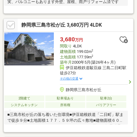
実、バルコニーもあります外壁、屋根、雨戸リフォーム済です
静岡県三島市松が丘 3,680万円 4LDK
3,680
万円
間取り
4LDK
2
建物面積
199.02m
2
土地面積
177.59m
築年月
2000年5月(築26年4ヶ月)
伊豆箱根鉄道駿豆線 三島二日町駅
徒歩27分
その他の交通
静岡県三島市松が丘
2階建て
駐車場あり
駐車2台
システムキッチン
所有権
バリアフリー
■三島市松が丘の落ち着いた住環境■伊豆箱根鉄道「二日町」駅ま
で徒歩９分■土地面積１７７．５９坪の広々敷地■建物面積６０．
２０坪、ゆとりのある４ＬＤＫ■セキスイハウス施工の軽量鉄骨
造・瓦葺２階建て■築２５年ながら、２０２５年に床・壁・屋根