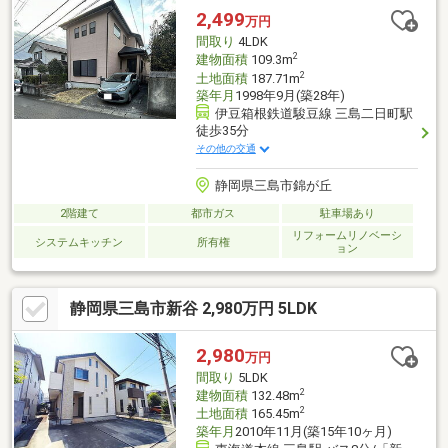
2,499
万円
間取り
4LDK
2
建物面積
109.3m
2
土地面積
187.71m
築年月
1998年9月(築28年)
伊豆箱根鉄道駿豆線 三島二日町駅
徒歩35分
その他の交通
静岡県三島市錦が丘
2階建て
都市ガス
駐車場あり
リフォームリノベーシ
システムキッチン
所有権
ョン
静岡県三島市新谷 2,980万円 5LDK
2,980
万円
間取り
5LDK
2
建物面積
132.48m
2
土地面積
165.45m
築年月
2010年11月(築15年10ヶ月)