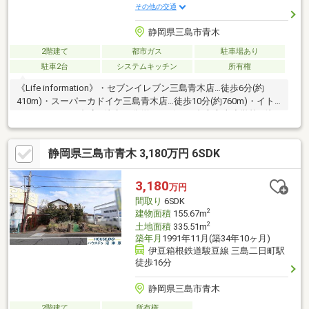
その他の交通
静岡県三島市青木
2階建て
都市ガス
駐車場あり
駐車2台
システムキッチン
所有権
《Life information》・セブンイレブン三島青木店…徒歩6分(約
410m)・スーパーカドイケ三島青木店…徒歩10分(約760m)・イト
ーヨーカドー三島店…徒歩12分(約920m)・三島市立南小学校…徒
歩11分(約820m)・三島市立南中学校…徒歩10分(約790m)■三島市
自主運行バス『藤代公園』停より徒歩約4分■南小・南中■契約不
静岡県三島市青木 3,180万円 6SDK
適合責任：免責■現況渡し■前面道路に下水道配管あり
3,180
万円
間取り
6SDK
2
建物面積
155.67m
2
土地面積
335.51m
築年月
1991年11月(築34年10ヶ月)
伊豆箱根鉄道駿豆線 三島二日町駅
徒歩16分
静岡県三島市青木
2階建て
所有権