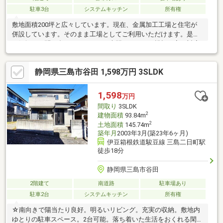
駐車3台
システムキッチン
所有権
敷地面積200坪と広々しています。現在、金属加工工場と住宅が
併設しています。そのまま工場としてご利用いただけます。是非
お気軽にお問い合わせください。専門スタッフが親切丁寧に対応
いたします。
静岡県三島市谷田 1,598万円 3SLDK
1,598
万円
間取り
3SLDK
2
建物面積
93.84m
2
土地面積
145.74m
築年月
2003年3月(築23年6ヶ月)
伊豆箱根鉄道駿豆線 三島二日町駅
徒歩18分
静岡県三島市谷田
2階建て
南道路
駐車場あり
駐車2台
システムキッチン
所有権
☆南向きで陽当たり良好。明るいリビング。充実の収納。敷地内
ゆとりの駐車スペース。2台可能。落ち着いた生活をおくれる閑静