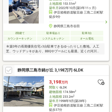
2
土地面積
153.51m
築年月
2022年10月(築3年11ヶ月)
伊豆箱根鉄道駿豆線 三島二日町駅
徒歩9分
静岡県三島市谷田
2階建て
駐車場あり
駐車3台
カウンターキッチン
システムキッチン
オール電化
☆築3年の長期優良住宅♪3台駐車できるゆったりした敷地。人工
芝、ウッドデッキがあり、BBQやプールにも最適。近くの河川敷
は散歩コースに最適。
静岡県三島市錦が丘 3,198万円 6LDK
3,198
万円
間取り
6LDK
2
建物面積
174.58m
2
土地面積
233.2m
築年月
1998年9月(築28年)
伊豆箱根鉄道駿豆線 三島二日町駅
徒歩37分