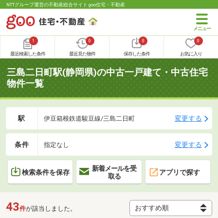
NTTグループ運営の不動産総合サイト goo住宅・不動産
1
0
0
0
最近検索した条件
最近見た物件
保存した条件
お気に入り
三島二日町駅(静岡県)の中古一戸建て・中古住宅
物件一覧
駅
変更する
伊豆箱根鉄道駿豆線/三島二日町
条件
変更する
指定なし
新着メールを受
検索条件を保存
アプリで探す
取る
43
件
が該当しました。