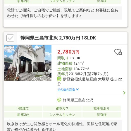
駐車2台
システムキッチン
所有権
電話でご相談、ご自宅でご相談、現地でご案内など お客様に合あ
わせた【物件探しのお手伝い】を致します♪
静岡県三島市北沢 2,780万円 1SLDK
2,780
万円
間取り
1SLDK
2
建物面積
124m
2
土地面積
184.77m
築年月
2019年2月(築7年7ヶ月)
伊豆箱根鉄道駿豆線 大場駅 徒歩22
分
その他の交通
静岡県三島市北沢
2階建て
都市ガス
駐車場あり
駐車2台
システムキッチン
所有権
吹き抜けが生む開放感とオール電化の快適性。閑静な住宅地で家
族が穏やかに暮らせる住まい