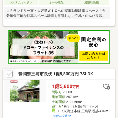
システムキッチン
オール電化
浴室乾燥機
１Ｆランドリー室・大容量ＷＩＣへの家事動線駐車スペース４台
分確保可能な駐車スペース騒音を意識しない立地・のんびり暮ら
し
静岡県三島市長伏 1億5,800万円 7SLDK
1億5,800
万円
間取り
7SLDK
2
建物面積
257.4m
2
土地面積
2131.68m
築年月
1978年2月(築48年7ヶ月)
ＪＲ東海道本線 三島駅 徒歩4.8km
その他の交通