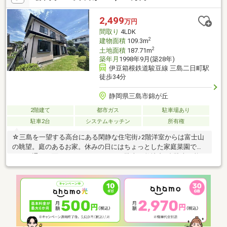
2,499
万円
間取り
4LDK
2
建物面積
109.3m
2
土地面積
187.71m
築年月
1998年9月(築28年)
伊豆箱根鉄道駿豆線 三島二日町駅
徒歩34分
静岡県三島市錦が丘
2階建て
都市ガス
駐車場あり
駐車2台
システムキッチン
所有権
☆三島を一望する高台にある閑静な住宅街♪2階洋室からは富士山
の眺望。庭のあるお家。休みの日にはちょっとした家庭菜園でも♪
メイン通りに面しているためゆうゆう駐車。敷地内2台駐車可能。