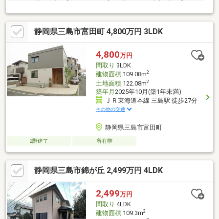
2.3Km・車で6分！◎ミニストップまで約530m・徒歩7分！◎クリ
エイトまで約1.9Km・車で5分！◎公園まで約190m・徒歩3分！※
設備の内容・状況等は現況を優先致します。
静岡県三島市富田町 4,800万円 3LDK
4,800
万円
間取り
3LDK
2
建物面積
109.08m
2
土地面積
122.08m
築年月
2025年10月(築1年未満)
ＪＲ東海道本線 三島駅 徒歩27分
その他の交通
静岡県三島市富田町
2階建て
所有権
静岡県三島市錦が丘 2,499万円 4LDK
2,499
万円
間取り
4LDK
2
建物面積
109.3m