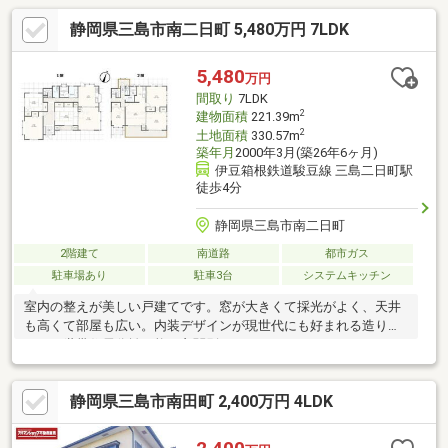
静岡県三島市南二日町 5,480万円 7LDK
5,480
万円
間取り
7LDK
2
建物面積
221.39m
2
土地面積
330.57m
築年月
2000年3月(築26年6ヶ月)
伊豆箱根鉄道駿豆線 三島二日町駅
徒歩4分
静岡県三島市南二日町
2階建て
南道路
都市ガス
駐車場あり
駐車3台
システムキッチン
室内の整えが美しい戸建てです。窓が大きくて採光がよく、天井
も高くて部屋も広い。内装デザインが現世代にも好まれる造りで
す。２世帯住居分離可能（玄関別）！
静岡県三島市南田町 2,400万円 4LDK