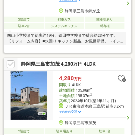
静岡県三島市錦が丘
2階建て
都市ガス
駐車場あり
駐車2台
システムキッチン
所有権
向山小学校まで徒歩約19分、錦田中学校まで徒歩約23分です。
【リフォーム内容】■水回り キッチン新品、お風呂新品、トイレ
新品、洗面台新品■内装 クロス張替え、コンロ新品、フロアタイ
ル貼り、畳表替え、襖貼替え、室内クリーニング、クッションフ
ロア張替え、白蟻点検、建具交換■三島市コミュニティバス「錦
静岡県三島市加茂 4,280万円 4LDK
が丘」停 徒歩約2分■向山小・錦田中■市街化調整区域に存するた
め、再建築については一定の条件があります。■瑕疵保険（国交
省指定）保証付■地区計画区域■各階面積：1階59.62㎡ 2階49.68㎡
4,280
万円
■司法書士は売主の指定になります。
間取り
4LDK
2
建物面積
105.98m
2
土地面積
198.37m
築年月
2024年10月(築1年11ヶ月)
ＪＲ東海道本線 三島駅 徒歩3.2km
その他の交通
静岡県三島市加茂
2階建て
駐車場あり
駐車3台