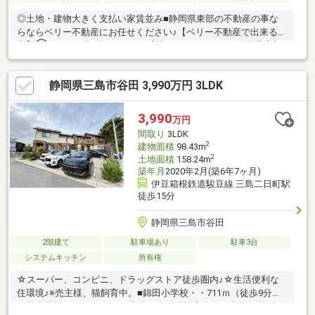
◎土地・建物大きく支払い家賃並み■静岡県東部の不動産の事な
らならベリー不動産にお任せください♪【ベリー不動産で出来る
事】①気になる物件まとめてご案内いたします！ ※静岡県東部
の新築ならほぼ全ての物件ご案内可能です♪②住宅ローンの事前
審査を『無料』で代行いたします！ ※FP技能士がご相談を受け
静岡県三島市谷田 3,990万円 3LDK
お客様にあった金融機関をご提案♪③購入後のサポートをいたし
ます！ ※買ったあとが本当のお付き合いです♪お家の不具合や税
申告・補助金申請もお手伝い♪④購入後のリフォーム工事・外構
3,990
万円
工事を自社で承ります♪自社でできるから金額もお安くすることが
間取り
3LDK
可能です♪
2
建物面積
98.43m
2
土地面積
158.24m
築年月
2020年2月(築6年7ヶ月)
伊豆箱根鉄道駿豆線 三島二日町駅
徒歩15分
静岡県三島市谷田
2階建て
駐車場あり
駐車3台
システムキッチン
所有権
☆スーパー、コンビニ、ドラッグストア徒歩圏内♪☆生活便利な
住環境♪※売主様、猫飼育中。■錦田小学校・・711ｍ（徒歩9分）■
錦田中学校・・1，300ｍ（徒歩16分）現地案内会（事前に必ずお