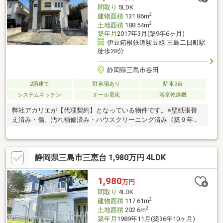
間取り
5LDK
2
建物面積
131.86m
2
土地面積
188.54m
築年月
2017年3月(築9年6ヶ月)
伊豆箱根鉄道駿豆線 三島二日町駅
徒歩28分
静岡県三島市谷田
2階建て
駐車場あり
駐車3台
システムキッチン
オール電化
浴室乾燥機
弊社アカリエが【代理契約】となっている物件です。※壁紙張替
え済み・傷、汚れ補修済み・ハウスクリーニング済み《築９年中
古住宅 三島市谷田》太陽光発電設置住宅※※実際にお部屋の中を
ご覧いただけます！※※◆敷地面積５７坪以上、駐車３台可能♪◆
玄関スペースには大容量のシューズボックスと汚れを気にせず収
静岡県三島市三恵台 1,980万円 4LDK
納できるシューズクローク付き♪◆２階に４部屋＋多目的に利用
できるフリースペースもあり、ご家族がそれぞれお部屋を持つこ
とも可能です♪ ■頭金０円からのご購入可能です■（諸費用借り
1,980
万円
入れもＯＫ）資料請求、現地ご見学はどうぞお気軽に【明るい未
間取り
4LDK
来へ（株）アカリエ】 ０１２０－７４８－６００
2
建物面積
117.61m
2
土地面積
202.6m
築年月
1989年11月(築36年10ヶ月)