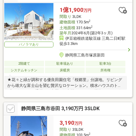
1億1,900
万円
間取り
3LDK
2
建物面積
170.5m
2
土地面積
331.64m
築年月
2024年6月(築2年3ヶ月)
伊豆箱根鉄道駿豆線 三島二日町駅
徒歩3.3km
パノラマあり
静岡県三島市塚原新田
2階建て
駐車場あり
駐車3台
システムキッチン
床暖房
所有権
★花々と緑が調和する優良田園住宅「桜郷里」分譲地。リビング
から雄大な富士山を望む贅沢なロケーション。積水ハウスのトッ
プデザイナーが手掛けた上質な住空間を、ぜひご堪能ください★
静岡県三島市谷田 3,190万円 3SLDK
3,190
万円
間取り
3SLDK
2
建物面積
103.5m