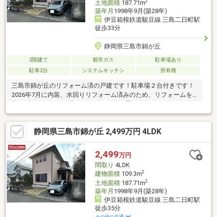
2
土地面積
187.71m
築年月
1998年9月(築28年)
伊豆箱根鉄道駿豆線 三島二日町駅
徒歩33分
静岡県三島市錦が丘
2階建て
都市ガス
駐車場あり
駐車2台
システムキッチン
所有権
三島市錦が丘のリフォーム済の戸建です！駐車場２台付きです！
2026年7月に内装、水回りリフォーム済みのため、リフォームを
入れずにすぐにお引越しできます！約15畳のゆとりあるリビング
に、4部屋あり、ご家族でも住みやすい間取りです！2026/7 内
装：クロス張替え、コンロ新品、フロアタイル貼り、畳表替え、
静岡県三島市錦が丘 2,499万円 4LDK
襖貼替え、室内クリーニング、クッションフロア張替え、白蟻点
検、建具交換2026/7 水回り：キッチン新品、お風呂新品、トイ
レ新品、洗面台新品
2,499
万円
間取り
4LDK
2
建物面積
109.3m
2
土地面積
187.71m
築年月
1998年9月(築28年)
伊豆箱根鉄道駿豆線 三島二日町駅
徒歩35分
その他の交通