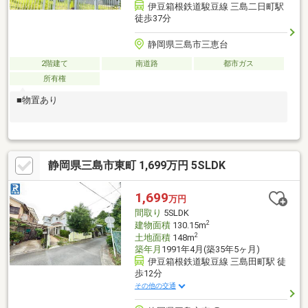
伊豆箱根鉄道駿豆線 三島二日町駅
徒歩37分
静岡県三島市三恵台
2階建て
南道路
都市ガス
所有権
■物置あり
静岡県三島市東町 1,699万円 5SLDK
1,699
万円
間取り
5SLDK
2
建物面積
130.15m
2
土地面積
148m
築年月
1991年4月(築35年5ヶ月)
伊豆箱根鉄道駿豆線 三島田町駅 徒
歩12分
その他の交通