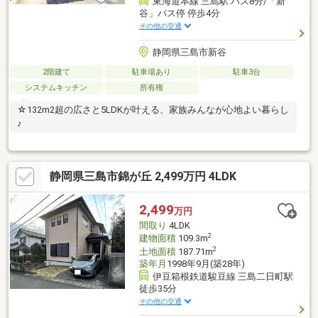
東海道本線 三島駅 バス8分/「新
谷」バス停 停歩4分
その他の交通
静岡県三島市新谷
2階建て
駐車場あり
駐車3台
システムキッチン
所有権
☆132m2超の広さと5LDKが叶える、家族みんなが心地よい暮らし
♪
静岡県三島市錦が丘 2,499万円 4LDK
2,499
万円
間取り
4LDK
2
建物面積
109.3m
2
土地面積
187.71m
築年月
1998年9月(築28年)
伊豆箱根鉄道駿豆線 三島二日町駅
徒歩35分
その他の交通