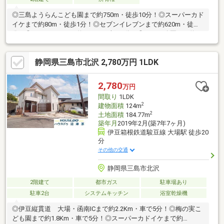
◎三島ようらんこども園まで約750m・徒歩10分！◎スーパーカド
イケまで約80m・徒歩1分！◎セブンイレブンまで約620m・徒歩8
分！◎クリエイトまで約1.3Km・車で3分！◎ムトウ公園まで約
360m・徒歩5分！※設備の内容・状況等は現況を優先致します。
静岡県三島市北沢 2,780万円 1LDK
2,780
万円
間取り
1LDK
2
建物面積
124m
2
土地面積
184.77m
築年月
2019年2月(築7年7ヶ月)
伊豆箱根鉄道駿豆線 大場駅 徒歩20
分
その他の交通
静岡県三島市北沢
2階建て
都市ガス
駐車場あり
駐車2台
システムキッチン
浴室乾燥機
◎伊豆縦貫道 大場・函南ICまで約2.2Km・車で5分！◎梅の実こ
ども園まで約1.8Km・車で5分！◎スーパーカドイケまで約