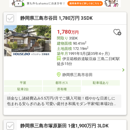
静岡県三島市谷田 1,780万円 3SDK
1,780
万円
間取り
3SDK
2
建物面積
90.41m
2
土地面積
172.19m
築年月
1991年5月(築35年4ヶ月)
伊豆箱根鉄道駿豆線 三島二日町駅
徒歩15分
静岡県三島市谷田
平屋
都市ガス
駐車場あり
駐車2台
所有権
頭金なし諸経費込み5.5万円/月でご購入可能！穏やかな日差しに
包まれる安らぎのある 可愛い庭付き和風モダン平家!!駐車場2台
EV充電コンセント付 利便性のある暮らし!!
静岡県三島市塚原新田 1億1,900万円 3LDK