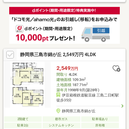
問い合わせ下さい。）時間／10:00～19：00 ☆住宅の内覧ご予
約を随時受け付けております。 お電話「055-928-7300」または
資料請求にてお問い合わせをお待ちしております。☆住宅ローン
☆不動産屋（資金計画）や銀行選択で100万円もの差が出ること
をご存じですか？ 弊社ではこれまでの実績や経験をもとにお客
様それぞれに合わせたオリジナルプランのご提案が出来ます。☆
現地の接客をメインにしてます。
静岡県三島市錦が丘 2,549万円 4LDK
2,549
万円
間取り
4LDK
2
建物面積
109.3m
2
土地面積
187.71m
築年月
1998年9月(築28年)
伊豆箱根鉄道駿豆線 三島二日町駅
徒歩35分
静岡県三島市錦が丘
2階建て
都市ガス
駐車場あり
駐車2台
システムキッチン
所有権