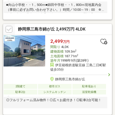
■向山小学校・・1，500ｍ■錦田中学校・・1，800ｍ現地案内会
（事前に必ずお問い合わせ下さい。）時間／10:00～19：00 ☆
住宅の内覧ご予約を随時受け付けております。 お電話「055-
928-7300」または資料請求にてお問い合わせをお待ちしておりま
す。☆住宅ローン☆不動産屋（資金計画）や銀行選択で100万円
静岡県三島市錦が丘 2,499万円 4LDK
もの差が出ることをご存じですか？ 弊社ではこれまでの実績や
経験をもとにお客様それぞれに合わせたオリジナルプランのご提
案が出来ます。☆現地の接客をメインにしてます。
2,499
万円
間取り
4LDK
2
建物面積
109.3m
2
土地面積
187.71m
築年月
1998年9月(築28年)
伊豆箱根鉄道駿豆線 三島二日町駅
徒歩35分
静岡県三島市錦が丘
2階建て
都市ガス
駐車場あり
駐車2台
システムキッチン
浴室乾燥機
◎フルリフォーム済み物件！◎広々お庭付き！◎駐車2台可能！