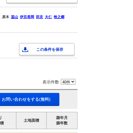
田
原木
韮山
伊豆長岡
田京
大仁
牧之郷
この条件を保存
表示件数
・お問い合わせをする(無料)
り
築年月
土地面積
積
築年数