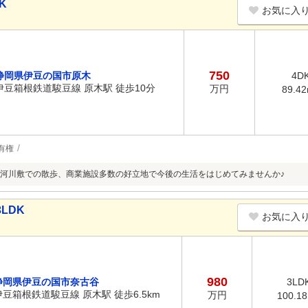
K
お気に入
750
静岡県伊豆の国市原木
4D
伊豆箱根鉄道駿豆線 原木駅 徒歩10分
万円
89.4
有権
河川敷での散歩、商業施設多数の好立地で今後の生活をはじめてみませんか♪
LDK
お気に入
980
静岡県伊豆の国市奈古谷
3LD
伊豆箱根鉄道駿豆線 原木駅 徒歩6.5km
万円
100.1