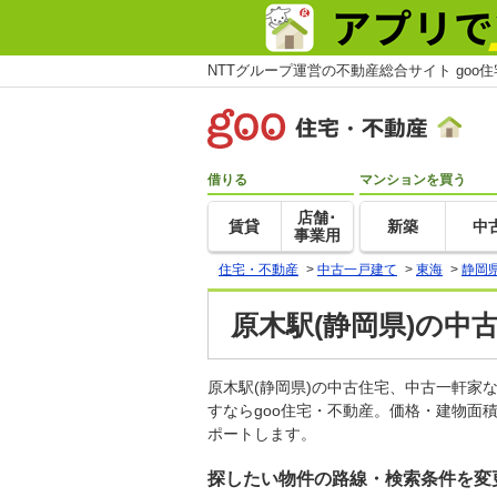
NTTグループ運営の不動産総合サイト goo
借りる
マンションを買う
店舗･
賃貸
新築
中
事業用
住宅・不動産
>
中古一戸建て
>
東海
>
静岡
原木駅(静岡県)の中
原木駅(静岡県)の中古住宅、中古一軒
すならgoo住宅・不動産。価格・建物面
ポートします。
探したい物件の路線・検索条件を変