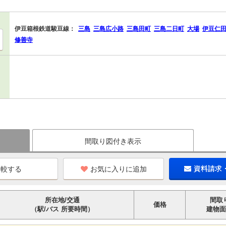
伊豆箱根鉄道駿豆線：
三島
三島広小路
三島田町
三島二日町
大場
伊豆仁
修善寺
間取り図付き表示
お気に入りに追加
資料請求
所在地/交通
間取
価格
（駅/バス 所要時間）
建物面