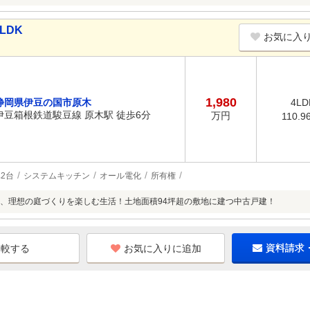
LDK
お気に入
1,980
静岡県伊豆の国市原木
4LD
伊豆箱根鉄道駿豆線 原木駅 徒歩6分
万円
110.9
2台
システムキッチン
オール電化
所有権
、理想の庭づくりを楽しむ生活！土地面積94坪超の敷地に建つ中古戸建！
お気に入りに追加
資料請求