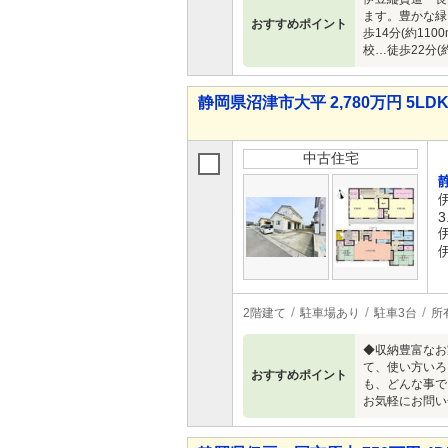
ます。豊かな緑と
おすすめポイント
歩14分(約11
校…徒歩22分
静岡県沼津市大平 2,780万円 5LD
中古住宅
3
2階建て
駐車場あり
駐車3台
所
◆収納豊富なお
て、使い方いろ
おすすめポイント
も、どんな事で
お気軽にお問い