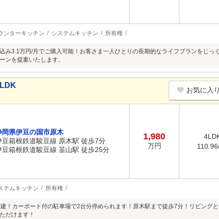
ウンターキッチン
システムキッチン
所有権
込み3.1万円/月でご購入可能！お客さま一人ひとりの長期的なライフプランをじっ
ーンを提案いたします。
LDK
お気に入
静岡県伊豆の国市原木
1,980
4LD
伊豆箱根鉄道駿豆線 原木駅 徒歩7分
万円
110.9
伊豆箱根鉄道駿豆線 韮山駅 徒歩25分
ステムキッチン
所有権
戸建！カーポート付の駐車場で2台分停められます！原木駅まで徒歩7分！リビング
ただけます！