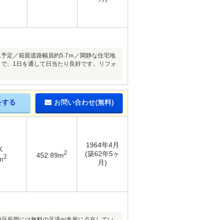
ーム予定／前面道路幅員約5.7ｍ／閑静な住宅地
きで、1日を通して日当たり良好です。リフォ
をする
お問い合わせ(無料)
1964年4月
K
2
(築62年5ヶ
452.89m
2
m
月)
、伊豆長岡には無料の足湯が各所に点在してい