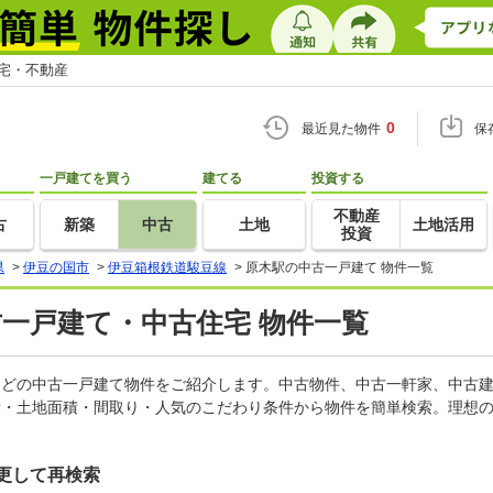
住宅・不動産
0
最近見た物件
保
一戸建てを買う
建てる
投資する
不動産
古
新築
中古
土地
土地活用
投資
県
>
伊豆の国市
>
伊豆箱根鉄道駿豆線
>
原木駅の中古一戸建て 物件一覧
古一戸建て・中古住宅 物件一覧
家などの中古一戸建て物件をご紹介します。中古物件、中古一軒家、中古
積・土地面積・間取り・人気のこだわり条件から物件を簡単検索。理想の
更して再検索