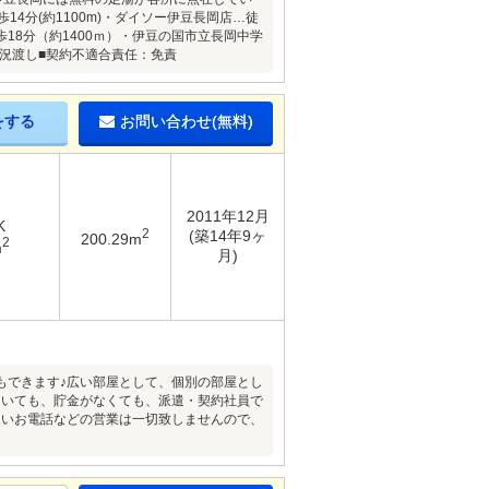
徒歩14分(約1100m)・ダイソー伊豆長岡店…徒
徒歩18分（約1400ｍ）・伊豆の国市立長岡中学
現況渡し■契約不適合責任：免責
をする
お問い合わせ(無料)
2011年12月
K
2
(築14年9ヶ
200.29m
2
m
月)
もできます♪広い部屋として、個別の部屋とし
ていても、貯金がなくても、派遣・契約社員で
こいお電話などの営業は一切致しませんので、