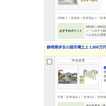
2階建て
南道路
駐車場あり
駐車
8/6(木)～
おすすめポイント
／・シロアリ防
ームされた浴室
静岡県伊豆の国市墹之上 1,800万円 
中古住宅
平屋
駐車場あり
駐車3台
所有権
伊豆縦貫道『長