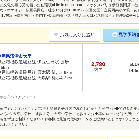
文化の薫る落ち着いた住環境=Life information=・マックスバリュ伊豆長岡店…
00m)・ウエルシア伊豆長岡店…徒歩14分(約1100m)・伊豆の国市立長岡南小学校…
(約1700m)■長岡南小・長岡中■伊豆箱根バス『墹之上入口バス停留所』停歩約2分■
K
見学予約
お気に入りに追加
静岡県沼津市大平
伊豆箱根鉄道駿豆線 伊豆仁田駅 徒歩
2,780
5LD
.6km
万円
143
伊豆箱根鉄道駿豆線 原木駅 徒歩3.8km
伊豆箱根鉄道駿豆線 大場駅 徒歩4.2km
有権
バリアフリー
家です♪◇コンビニもバス停も徒歩５分以内で暮らしに便利な好立地♪◆間取り変更
いろ♪◇大平小学校 徒歩４分 大平中学校 徒歩１２分◆車のローンがまだ残っ
もまずはご相談ください！お客様に最適な住宅ローンをご提案いたします♪◇しつ
合わせください♪