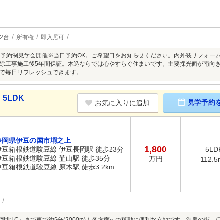
2台
所有権
即入居可
8/9(日)予約制見学会開催※当日予約OK。ご希望日をお知らせください。内外装リフォ
除工事施工後5年間保証。木造ならでは心やすらぐ住まいです。主要採光面が南向
で毎日リフレッシュできます。
5LDK
見学予約
お気に入りに追加
静岡県伊豆の国市墹之上
1,800
伊豆箱根鉄道駿豆線 伊豆長岡駅 徒歩23分
5LD
伊豆箱根鉄道駿豆線 韮山駅 徒歩35分
万円
112.5
伊豆箱根鉄道駿豆線 原木駅 徒歩3.2km
岡北I.C』まで車で約5分(2000m)！各方面への移動に便利な立地です。温泉の街