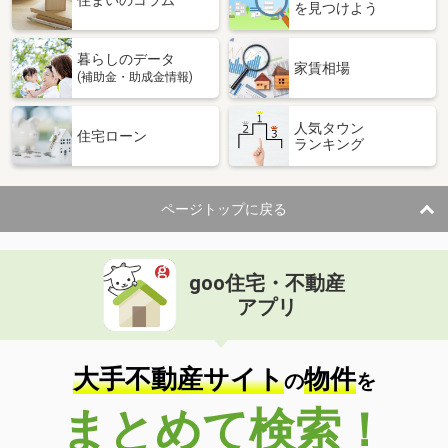
住まいのコラム
を見つけよう
暮らしのデータ
家賃相場
(補助金・助成金情報)
人気タウン
住宅ローン
ランキング
ページトップに戻る
goo住宅・不動産
アプリ
大手不動産サイト
物件
の
を
まとめて検索！