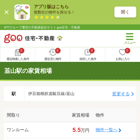
アプリ版はこちら
開く
複数社の物件を探せる！
NTTグループ運営の不動産総合サイト goo住宅・不動産
0
0
0
0
最近検索した条件
最近見た物件
保存した条件
お気に入り
韮山駅の家賃相場
駅
変更する
伊豆箱根鉄道駿豆線/韮山
間取り
家賃相場
物件
5.5
ワンルーム
物件一覧へ
万円