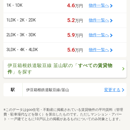
4.6
1K・1DK
物件一覧へ
万円
5.2
1LDK・2K・2DK
物件一覧へ
万円
5.9
2LDK・3K・3DK
物件一覧へ
万円
5.6
3LDK・4K・4LDK
物件一覧へ
万円
伊豆箱根鉄道駿豆線 韮山駅の「
すべての賃貸物
件
」を探す
駅
変更する
伊豆箱根鉄道駿豆線/韮山
※このデータはgoo住宅・不動産に掲載されている賃貸物件の平均賃料（管理
費・駐車場代などを除く）を算出したものです。ただしマンション・アパー
ト・一戸建てともに10戸以上の掲載があるものについてのみ対象とします。