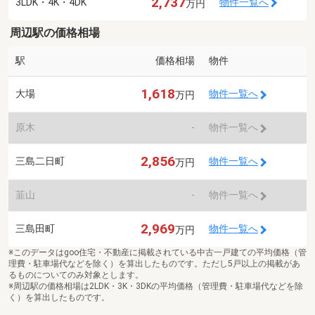
2,737
3LDK・4K・4DK
物件一覧へ
万円
周辺駅の価格相場
駅
価格相場
物件
1,618
大場
物件一覧へ
万円
原木
-
物件一覧へ
2,856
三島二日町
物件一覧へ
万円
韮山
-
物件一覧へ
2,969
三島田町
物件一覧へ
万円
※このデータはgoo住宅・不動産に掲載されている中古一戸建ての平均価格（管
理費・駐車場代などを除く）を算出したものです。ただし5戸以上の掲載があ
るものについてのみ対象とします。
※周辺駅の価格相場は2LDK・3K・3DKの平均価格（管理費・駐車場代などを除
く）を算出したものです。