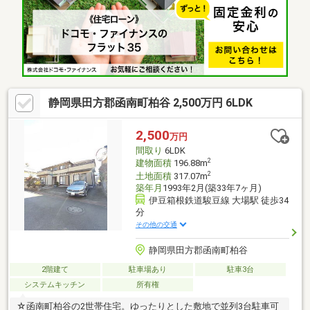
静岡県田方郡函南町柏谷 2,500万円 6LDK
2,500
万円
間取り
6LDK
2
建物面積
196.88m
2
土地面積
317.07m
築年月
1993年2月(築33年7ヶ月)
伊豆箱根鉄道駿豆線 大場駅 徒歩34
分
その他の交通
静岡県田方郡函南町柏谷
2階建て
駐車場あり
駐車3台
システムキッチン
所有権
☆函南町柏谷の2世帯住宅。ゆったりとした敷地で並列3台駐車可