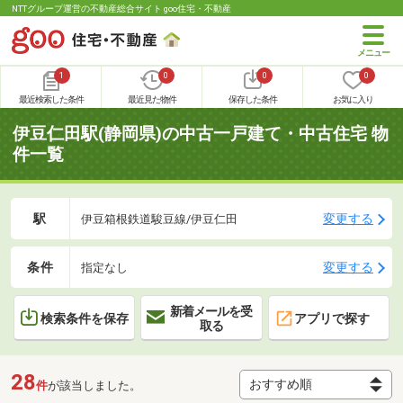
NTTグループ運営の不動産総合サイト goo住宅・不動産
1
0
0
0
最近検索した条件
最近見た物件
保存した条件
お気に入り
伊豆仁田駅(静岡県)の中古一戸建て・中古住宅 物
件一覧
駅
変更する
伊豆箱根鉄道駿豆線/伊豆仁田
条件
変更する
指定なし
新着メールを受
検索条件を保存
アプリで探す
取る
28
件
が該当しました。