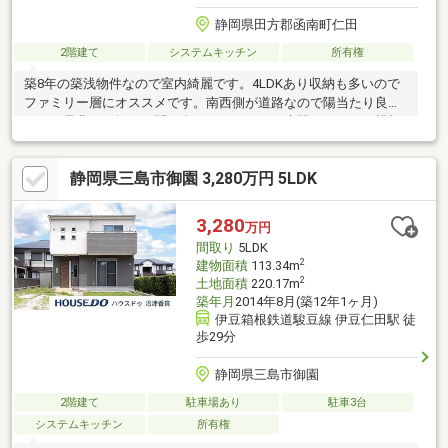
静岡県田方郡函南町仁田
2階建て
システムキッチン
所有権
築8年の築浅物件なので室内綺麗です。4LDKあり収納も多いので
ファミリー層にオススメです。南西側が道路なので陽当たり良好
です。是非お気軽にお問い合わせください。専門スタッフが親切
丁寧に対応いたします。
静岡県三島市御園 3,280万円 5LDK
3,280
万円
間取り
5LDK
2
建物面積
113.34m
2
土地面積
220.17m
築年月
2014年8月(築12年1ヶ月)
伊豆箱根鉄道駿豆線 伊豆仁田駅 徒
歩29分
静岡県三島市御園
2階建て
駐車場あり
駐車3台
システムキッチン
所有権