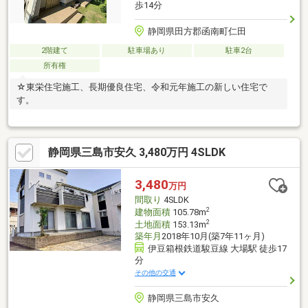
歩14分
静岡県田方郡函南町仁田
2階建て
駐車場あり
駐車2台
所有権
☆東栄住宅施工、長期優良住宅、令和元年施工の新しい住宅で
す。
静岡県三島市安久 3,480万円 4SLDK
3,480
万円
間取り
4SLDK
2
建物面積
105.78m
2
土地面積
153.13m
築年月
2018年10月(築7年11ヶ月)
伊豆箱根鉄道駿豆線 大場駅 徒歩17
分
その他の交通
静岡県三島市安久