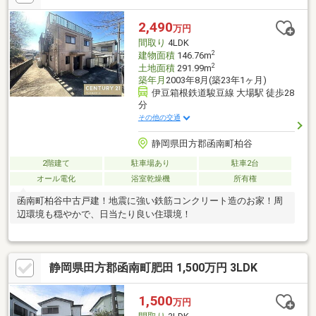
2,490
万円
間取り
4LDK
2
建物面積
146.76m
2
土地面積
291.99m
築年月
2003年8月(築23年1ヶ月)
伊豆箱根鉄道駿豆線 大場駅 徒歩28
分
その他の交通
静岡県田方郡函南町柏谷
2階建て
駐車場あり
駐車2台
オール電化
浴室乾燥機
所有権
函南町柏谷中古戸建！地震に強い鉄筋コンクリート造のお家！周
辺環境も穏やかで、日当たり良い住環境！
静岡県田方郡函南町肥田 1,500万円 3LDK
1,500
万円