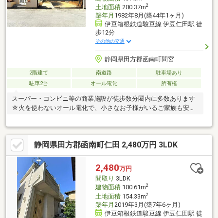
2
土地面積
200.37m
築年月
1982年8月(築44年1ヶ月)
伊豆箱根鉄道駿豆線 伊豆仁田駅 徒
歩12分
その他の交通
静岡県田方郡函南町間宮
2階建て
南道路
駐車場あり
駐車2台
オール電化
所有権
スーパー・コンビニ等の商業施設が徒歩数分圏内に多数あります
☆火を使わないオール電化で、小さなお子様がいるご家族も安心
♪
静岡県田方郡函南町仁田 2,480万円 3LDK
2,480
万円
間取り
3LDK
2
建物面積
100.61m
2
土地面積
154.33m
築年月
2019年3月(築7年6ヶ月)
伊豆箱根鉄道駿豆線 伊豆仁田駅 徒