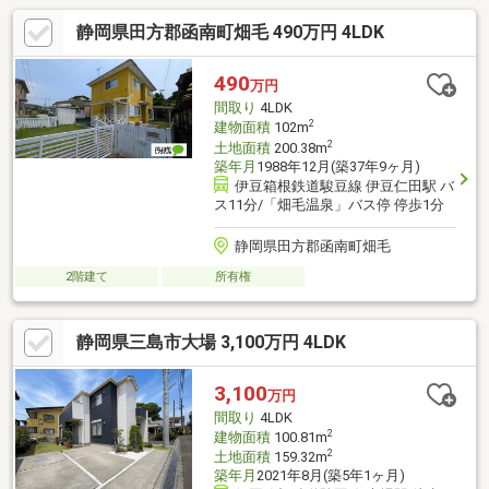
静岡県田方郡函南町畑毛 490万円 4LDK
490
万円
間取り
4LDK
2
建物面積
102m
2
土地面積
200.38m
築年月
1988年12月(築37年9ヶ月)
伊豆箱根鉄道駿豆線 伊豆仁田駅 バ
ス11分/「畑毛温泉」バス停 停歩1分
静岡県田方郡函南町畑毛
2階建て
所有権
静岡県三島市大場 3,100万円 4LDK
3,100
万円
間取り
4LDK
2
建物面積
100.81m
2
土地面積
159.32m
築年月
2021年8月(築5年1ヶ月)