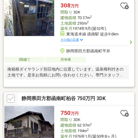
308
万円
間取り
3DK
2
建物面積
70.37m
2
土地面積
293m
築年月
1974年9月(築52年)
東海道本線 函南駅 徒歩9.6km
その他の交通
静岡県田方郡函南町平井
2階建て
所有権
南箱根ダイヤランド別荘地内に位置しています。温泉権利付きの
土地です。是非お気軽にお問い合わせください。専門スタッフが
親切丁寧に対応いたします。
静岡県田方郡函南町柏谷 750万円 3DK
750
万円
間取り
3DK
2
建物面積
62.97m
2
土地面積
194m
築年月
1976年1月(築50年8ヶ月)