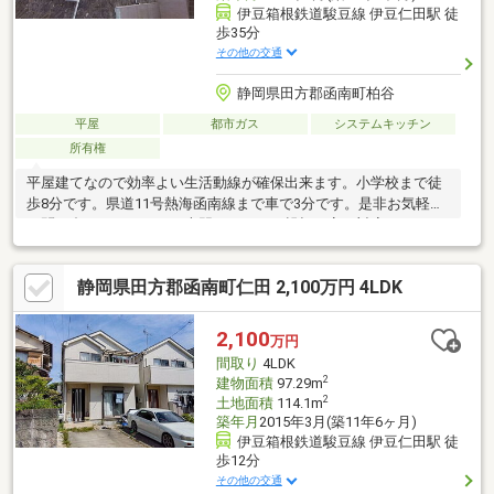
伊豆箱根鉄道駿豆線 伊豆仁田駅 徒
歩35分
その他の交通
静岡県田方郡函南町柏谷
平屋
都市ガス
システムキッチン
所有権
平屋建てなので効率よい生活動線が確保出来ます。小学校まで徒
歩8分です。県道11号熱海函南線まで車で3分です。是非お気軽に
お問い合わせください。専門スタッフが親切丁寧に対応いたしま
す。
静岡県田方郡函南町仁田 2,100万円 4LDK
2,100
万円
間取り
4LDK
2
建物面積
97.29m
2
土地面積
114.1m
築年月
2015年3月(築11年6ヶ月)
伊豆箱根鉄道駿豆線 伊豆仁田駅 徒
歩12分
その他の交通