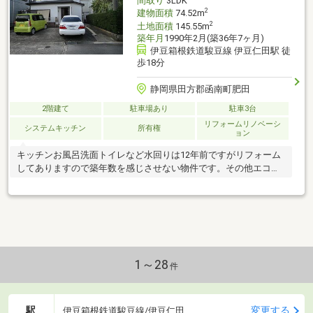
間取り
3LDK
2
建物面積
74.52m
2
土地面積
145.55m
築年月
1990年2月(築36年7ヶ月)
伊豆箱根鉄道駿豆線 伊豆仁田駅 徒
歩18分
静岡県田方郡函南町肥田
2階建て
駐車場あり
駐車3台
リフォームリノベーシ
システムキッチン
所有権
ョン
キッチンお風呂洗面トイレなど水回りは12年前ですがリフォーム
してありますので築年数を感じさせない物件です。その他エコカ
ラットやカードキーがあります。
1～28
件
駅
変更する
伊豆箱根鉄道駿豆線/伊豆仁田