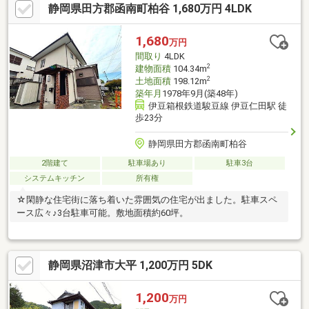
静岡県田方郡函南町柏谷 1,680万円 4LDK
1,680
万円
間取り
4LDK
2
建物面積
104.34m
2
土地面積
198.12m
築年月
1978年9月(築48年)
伊豆箱根鉄道駿豆線 伊豆仁田駅 徒
歩23分
静岡県田方郡函南町柏谷
2階建て
駐車場あり
駐車3台
システムキッチン
所有権
☆閑静な住宅街に落ち着いた雰囲気の住宅が出ました。駐車スペ
ース広々♪3台駐車可能。敷地面積約60坪。
静岡県沼津市大平 1,200万円 5DK
1,200
万円