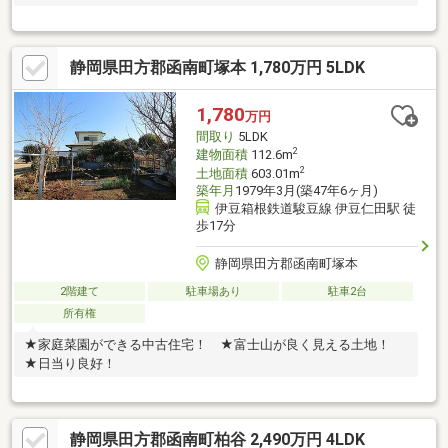
静岡県田方郡函南町塚本 1,780万円 5LDK
1,780
万円
間取り
5LDK
2
建物面積
112.6m
2
土地面積
603.01m
築年月
1979年3月(築47年6ヶ月)
伊豆箱根鉄道駿豆線 伊豆仁田駅 徒
歩17分
静岡県田方郡函南町塚本
2階建て
駐車場あり
駐車2台
所有権
★家庭菜園ができる中古住宅！ ★富士山が良く見える土地！
★日当り良好！
静岡県田方郡函南町柏谷 2,490万円 4LDK