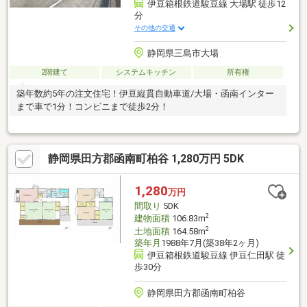
伊豆箱根鉄道駿豆線 大場駅 徒歩12
分
その他の交通
静岡県三島市大場
2階建て
システムキッチン
所有権
築年数約5年の注文住宅！伊豆縦貫自動車道/大場・函南インター
まで車で1分！コンビニまで徒歩2分！
静岡県田方郡函南町柏谷 1,280万円 5DK
1,280
万円
間取り
5DK
2
建物面積
106.83m
2
土地面積
164.58m
築年月
1988年7月(築38年2ヶ月)
伊豆箱根鉄道駿豆線 伊豆仁田駅 徒
歩30分
静岡県田方郡函南町柏谷