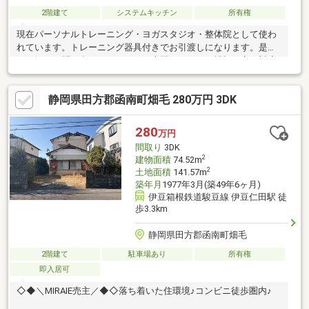
2階建て
システムキッチン
所有権
現在パーソナルトレーニング・ヨガスタジオ・整体院として使わ
れています。トレーニング器具付きでお引渡しになります。是非
お気軽にお問い合わせください。専門スタッフが親切丁寧に対応
いたします。
静岡県田方郡函南町畑毛 280万円 3DK
280
万円
間取り
3DK
2
建物面積
74.52m
2
土地面積
141.57m
築年月
1977年3月(築49年6ヶ月)
伊豆箱根鉄道駿豆線 伊豆仁田駅 徒
歩3.3km
静岡県田方郡函南町畑毛
2階建て
駐車場あり
所有権
即入居可
◇◆＼MIRAIE売主／◆◇落ち着いた住環境♪コンビニ徒歩圏内♪