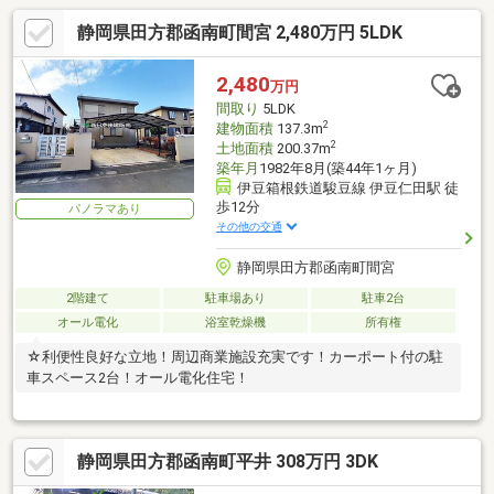
静岡県田方郡函南町間宮 2,480万円 5LDK
2,480
万円
間取り
5LDK
2
建物面積
137.3m
2
土地面積
200.37m
築年月
1982年8月(築44年1ヶ月)
伊豆箱根鉄道駿豆線 伊豆仁田駅 徒
歩12分
パノラマあり
その他の交通
静岡県田方郡函南町間宮
2階建て
駐車場あり
駐車2台
オール電化
浴室乾燥機
所有権
☆利便性良好な立地！周辺商業施設充実です！カーポート付の駐
車スペース2台！オール電化住宅！
静岡県田方郡函南町平井 308万円 3DK