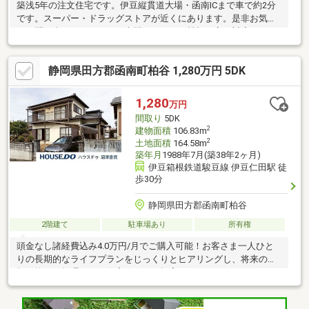
築浅5年の注文住宅です。伊豆縦貫道大場・函南ICまで車で約2分
です。スーパー・ドラッグストアが近くにあります。是非お気軽
にお問い合わせください。専門スタッフが親切丁寧に対応いたし
ます。
静岡県田方郡函南町柏谷 1,280万円 5DK
1,280
万円
間取り
5DK
2
建物面積
106.83m
2
土地面積
164.58m
築年月
1988年7月(築38年2ヶ月)
伊豆箱根鉄道駿豆線 伊豆仁田駅 徒
歩30分
静岡県田方郡函南町柏谷
2階建て
駐車場あり
所有権
頭金なし諸経費込み4.0万円/月でご購入可能！お客さま一人ひと
りの長期的なライフプランをじっくりとヒアリングし、将来の負
担を抑えた無理のない住宅ローンを提案いたします。