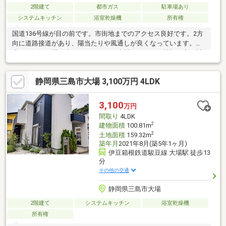
2階建て
都市ガス
駐車場あり
システムキッチン
浴室乾燥機
所有権
国道136号線が目の前です。市街地までのアクセス良好です。2方
向に道路接道があり、陽当たりや風通しが良くなっています。是
非お気軽にお問い合わせください。専門スタッフが親切丁寧に対
応いたします。
静岡県三島市大場 3,100万円 4LDK
3,100
万円
間取り
4LDK
2
建物面積
100.81m
2
土地面積
159.32m
築年月
2021年8月(築5年1ヶ月)
伊豆箱根鉄道駿豆線 大場駅 徒歩13
分
その他の交通
静岡県三島市大場
2階建て
システムキッチン
浴室乾燥機
所有権