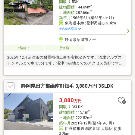
間取り
5DK
2
建物面積
144.89m
2
土地面積
287.66m
築年月
1965年5月(築61年4ヶ月)
東海道本線 沼津駅 徒歩6.3km
その他の交通
静岡県沼津市大平
2階建て
所有権
2025年12月沼津市の耐震補強工事を実施済みです。沼津アルプス
トンネルまで車で3分です。沼津市街地までのアクセス良好です。
専門スタッフが親切丁寧に対応いたします。
静岡県田方郡函南町畑毛 3,880万円 3SLDK
3,880
万円
間取り
3SLDK
2
建物面積
115.1m
2
土地面積
222.52m
築年月
2021年12月(築4年9ヶ月)
伊豆箱根鉄道駿豆線 大場駅 徒歩
3.2km