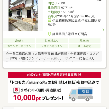
間取り
4LDK
2
建物面積
97.71m
2
土地面積
166.79m
築年月
2015年11月(築10年10ヶ月)
伊豆箱根鉄道駿豆線 伊豆仁田駅 徒
歩7分
静岡県田方郡函南町間宮
2階建て
駐車場あり
駐車3台
カウンターキッチン
システムキッチン
オール電化
☆一条工務店の家（太陽光発電10.8kW搭載・全館床暖房・ロスガ
ード90）♪2階にランドリールーム有り。バルコニーにも出入り可
能です。伊豆仁田駅徒歩7分。生活便利施設充実、アクセス良好な
立地。