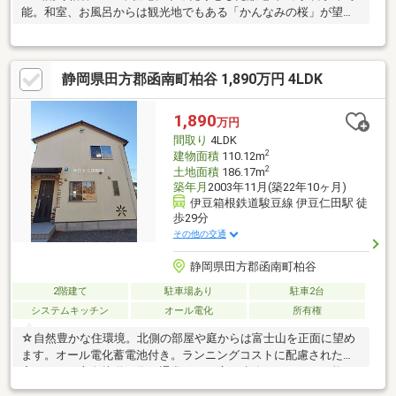
能。和室、お風呂からは観光地でもある「かんなみの桜」が望め
ます。
静岡県田方郡函南町柏谷 1,890万円 4LDK
1,890
万円
間取り
4LDK
2
建物面積
110.12m
2
土地面積
186.17m
築年月
2003年11月(築22年10ヶ月)
伊豆箱根鉄道駿豆線 伊豆仁田駅 徒
歩29分
その他の交通
静岡県田方郡函南町柏谷
2階建て
駐車場あり
駐車2台
システムキッチン
オール電化
所有権
☆自然豊かな住環境。北側の部屋や庭からは富士山を正面に望め
ます。オール電化蓄電池付き。ランニングコストに配慮された住
宅です。二方向接道の為、通常よりも広く建築することが可能で
す。