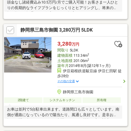
頭金なし諸経費込み10.5万円/月でご購入可能！お客さま一人ひと
りの長期的なライフプランをじっくりとヒアリングし、将来の負
担を抑えた無理のない住宅ローンを提案いたします。
静岡県三島市御園 3,280万円 5LDK
3,280
万円
間取り
5LDK
2
建物面積
113.34m
2
土地面積
201.06m
築年月
2014年8月(築12年1ヶ月)
伊豆箱根鉄道駿豆線 伊豆仁田駅 徒
歩28分
その他の交通
静岡県三島市御園
2階建て
システムキッチン
所有権
お車は並列で5台駐車出来ます。道路間口も広々としています。南
側が通路になっているので陽当たり、風通し良好です。是非お気
軽にお問い合わせください。専門スタッフが親切丁寧に対応いた
します。