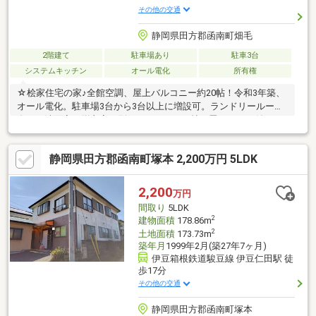
その他の交通
静岡県田方郡函南町畑毛
2階建て
駐車場あり
駐車3台
システムキッチン
オール電化
所有権
☆桧家住宅の家♪全館空調、屋上バルコニー約20帖！令和3年築、
オール電化。駐車場3台から3台以上に増設可。ランドリールーム
有り、洗面室と脱衣室が別々です。LDK20帖に畳コーナー付き。
静岡県田方郡函南町塚本 2,200万円 5LDK
2,200
万円
間取り
5LDK
2
建物面積
178.86m
2
土地面積
173.73m
築年月
1999年2月(築27年7ヶ月)
伊豆箱根鉄道駿豆線 伊豆仁田駅 徒
歩17分
その他の交通
静岡県田方郡函南町塚本