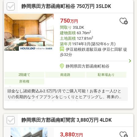
静岡県田方郡函南町柏谷 750万円 3SLDK
750
万円
間取り
3SLDK
2
建物面積
63.76m
2
土地面積
127.81m
築年月
1974年3月(築52年6ヶ月)
伊豆箱根鉄道駿豆線 伊豆仁田駅 徒
歩32分
静岡県田方郡函南町柏谷
2階建て
南道路
駐車場あり
所有権
頭金なし諸経費込み2.5万円/月でご購入可能！お客さま一人ひと
りの長期的なライフプランをじっくりとヒアリングし、将来の負
担を抑えた無理のない住宅ローンを提案いたします。
静岡県田方郡函南町間宮 3,880万円 4LDK
3,880
万円