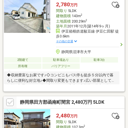
ます。（来店不要）
2,780
万円
間取り
5LDK
2
建物面積
143m
2
土地面積
200.29m
築年月
2011年12月(築14年9ヶ月)
伊豆箱根鉄道駿豆線 伊豆仁田駅 徒
歩3.6km
その他の交通
静岡県沼津市大平
2階建て
駐車場あり
駐車3台
所有権
バリアフリー
◆収納豊富なお家です♪◇コンビニもバス停も徒歩５分以内で暮
らしに便利な好立地♪◆間取り変更もできます♪広い部屋として、
個別の部屋として、使い方いろいろ♪◇大平小学校 徒歩４分
大平中学校 徒歩１２分◆車のローンがまだ残っていても、貯金
がなくても、派遣・契約社員でも、どんな事でもまずはご相談く
静岡県田方郡函南町間宮 2,480万円 5LDK
ださい！お客様に最適な住宅ローンをご提案いたします♪◇しつ
こいお電話などの営業は一切致しませんので、お気軽にお問い合
わせください♪
2,480
万円
間取り
5LDK
2
建物面積
137.3m