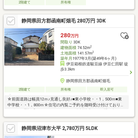
2階建て
所有権
静岡県田方郡函南町畑毛 280万円 3DK
280
万円
間取り
3DK
2
建物面積
74.52m
2
土地面積
141.57m
築年月
1977年3月(築49年6ヶ月)
伊豆箱根鉄道駿豆線 伊豆仁田駅 徒
歩3.3km
静岡県田方郡函南町畑毛
2階建て
所有権
即入居可
☆前面道路は幅員12ｍ♪見通し良好♪■東小学校・・1，500ｍ■東
中学校・・1，800ｍ☆住宅の内覧ご予約を随時受け付けておりま
す。 お電話「055-928-7300」または資料請求にてお問い合わせ
をお待ちしております。☆住宅ローン☆不動産屋（資金計画）や
銀行選択で100万円もの差が出ることをご存じですか？ 弊社で
静岡県沼津市大平 2,780万円 5LDK
はこれまでの実績や経験をもとにお客様それぞれに合わせたオリ
ジナルプランのご提案が出来ます。☆現地の接客をメインにして