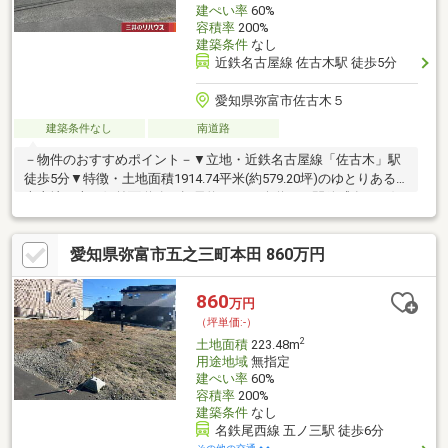
建ぺい率
60%
容積率
200%
建築条件
なし
近鉄名古屋線 佐古木駅 徒歩5分
愛知県弥富市佐古木５
建築条件なし
南道路
－物件のおすすめポイント－▼立地・近鉄名古屋線「佐古木」駅
徒歩5分▼特徴・土地面積1914.74平米(約579.20坪)のゆとりある
売土地・南西側前面道路は幅員約6.0mの公道で、開放感有・お好
きなハウスメーカー・工務店等で建築が可能・古家解体後、更地
にてお引渡しとなります▼周辺環境・セブンイレブン弥富佐古木
愛知県弥富市五之三町本田 860万円
店 徒歩6分(約450m)・スーパー「Yストア佐古木店」徒歩8分(約
600m)・ドラッグユタカ佐古木店 徒歩9分(約650m)※不整形地■ ご
希望の住まい探しをお手伝いします ━━━━━・・・物件の詳
860
万円
細・ご相談はお気軽にお問い合わせください。
（坪単価:-）
2
土地面積
223.48m
用途地域
無指定
建ぺい率
60%
容積率
200%
建築条件
なし
名鉄尾西線 五ノ三駅 徒歩6分