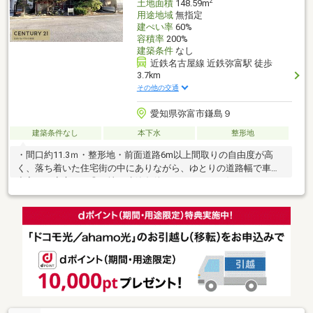
2
土地面積
148.59m
用途地域
無指定
建ぺい率
60%
容積率
200%
建築条件
なし
近鉄名古屋線 近鉄弥富駅 徒歩
3.7km
その他の交通
愛知県弥富市鎌島９
建築条件なし
本下水
整形地
・間口約11.3ｍ・整形地・前面道路6m以上間取りの自由度が高
く、落ち着いた住宅街の中にありながら、ゆとりの道路幅で車の
出入りも安心です◎更地・建築条件なしなので、お好きなハウス
メーカーで建築可能です♪建築会社がお決まりでない方もご相談く
ださい◎センチュリー21住まいるハウス不動産は地域密着かつ、
全国980店舗のネットワークを生かし周辺環境、価格相場、あな
たに合ったお得な住宅ローンプランなどを丁寧にご案内させてい
ただきます。他のサイト、ページで気になる物件もご紹介可能で
す！あま市・蟹江町・大治町・津島市・愛西市・周辺エリアの不
動産情報は当社にご相談ください。