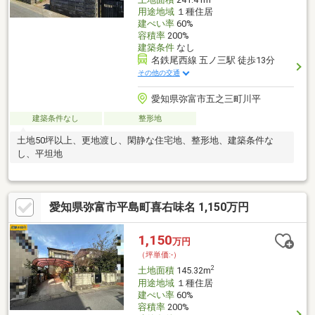
用途地域
１種住居
建ぺい率
60%
容積率
200%
建築条件
なし
名鉄尾西線 五ノ三駅 徒歩13分
その他の交通
愛知県弥富市五之三町川平
建築条件なし
整形地
土地50坪以上、更地渡し、閑静な住宅地、整形地、建築条件な
し、平坦地
愛知県弥富市平島町喜右味名 1,150万円
1,150
万円
（坪単価:-）
2
土地面積
145.32m
用途地域
１種住居
建ぺい率
60%
容積率
200%