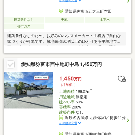
その他の交通
愛知県弥富市五之三町本田
建築条件なし
更地
本下水
都市ガス
建築条件なしのため、お好みのハウスメーカー・工務店で自由な
家づくりが可能です。敷地面積50坪以上のゆとりある平坦地で、
駅まで高低差のない平坦な道のりのため自転車での通勤・通学に
も便利です。陽当り良好で日照が確保しやすく、閑静な住宅街に
位置しているため静かで落ち着いた暮らしが実現できます。更地
愛知県弥富市西中地町中島 1,450万円
にてお引渡し予定のため、ご購入後すぐに建築計画を進めていた
だけます。なお、行政書士・司法書士指定有。上水道の引込費用
は買主様のご負担となります。
1,450
万円
（坪単価:-）
2
土地面積
198.37m
用途地域
無指定
建ぺい率
60%
容積率
200%
建築条件
なし
近鉄名古屋線 近鉄弥富駅 徒歩11分
その他の交通
愛知県弥富市西中地町中島