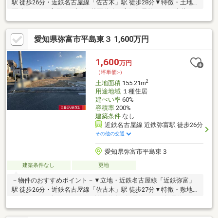
駅 徒歩26分・近鉄名古屋線「佐古木」駅 徒歩28分▼特徴・土地
面積153.75平米(約46.5坪)・前面道路は南側幅員約6.0mの公道、
接道間口は約6.8m・現況更地につき、プランが決まり次第スムー
ズに建築に移れます・建築条件付宅地販売ではないため、お好き
愛知県弥富市平島東３ 1,600万円
なハウスメーカー・工務店で建築可能▼周辺環境・作左山公園 徒
歩3分(約200m)・セブンイレブン弥富六條町店 徒歩8分(約570m)■
ご希望の住まい探しをお手伝いします ━━━━━・・・物件の詳
1,600
万円
細・ご相談はお気軽にお問い合わせください。
（坪単価:-）
2
土地面積
155.21m
用途地域
１種住居
建ぺい率
60%
容積率
200%
建築条件
なし
近鉄名古屋線 近鉄弥富駅 徒歩26分
その他の交通
愛知県弥富市平島東３
建築条件なし
更地
－物件のおすすめポイント－▼立地・近鉄名古屋線「近鉄弥富」
駅 徒歩26分・近鉄名古屋線「佐古木」駅 徒歩27分▼特徴・敷地
面積155.21平米(約46.95坪)・前面道路は幅員約6.0m・幅員約8.0m
公道、お車の出入庫もスムーズな広さ・2方が道路に面しており、
多様な建築プランを検討可能・建築条件付宅地販売ではないた