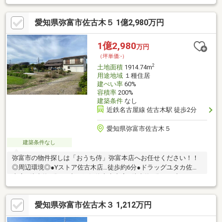
愛知県弥富市佐古木５ 1億2,980万円
1億2,980
万円
（坪単価:-）
2
土地面積
1914.74m
用途地域
１種住居
建ぺい率
60%
容積率
200%
建築条件
なし
近鉄名古屋線 佐古木駅 徒歩2分
愛知県弥富市佐古木５
建築条件なし
弥富市の物件探しは「おうち侍」弥富本店へお任せください！！
◎周辺環境◎●Yストア佐古木店…徒歩約6分●ドラッグユタカ佐古
木店…徒歩約6分●三十三銀行佐古木支店…徒歩約7分●セブンイレ
ブン弥富佐古木店…徒歩約9分●弥富市立白鳥小学校…徒歩約19分●
弥富市立弥富北中学校…徒歩約26分
愛知県弥富市佐古木３ 1,212万円
▲▽▲▽▲▽▲▽▲▽▲▽▲▽▲▽▲▽▲▽▲▽▲▽▲▽未公開
物件もご用意しております！お客様にあった物件をご紹介いたし