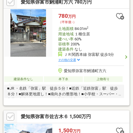
愛知県弥富市鯏浦町方六 780万円
780
万円
（坪単価:-）
2
土地面積
84.01m
用途地域
１種住居
建ぺい率
60%
容積率
200%
建築条件
なし
ＪＲ関西本線 弥富駅 徒歩5分
その他の交通
愛知県弥富市鯏浦町方六
建築条件なし
本下水
上物有り
■JR ・名鉄「弥富」駅 徒歩５分！■近鉄「近鉄弥富」駅 徒歩
８分！■解体更地渡し！■南向きの整形地！■小学校・スーパー・
薬局・病院・イオンタウン弥富等が徒歩10分圏内。＜Life
Information＞～周辺施設～☆ 弥富はばたき幼稚園 車で８分☆
桜保育所 車で４分☆ 桜小学校 徒歩５分☆ 弥富北中学校 徒
愛知県弥富市佐古木６ 1,500万円
歩19分☆ イオンタウン弥富 徒歩5分☆ クスリのアオキ 徒歩6
分☆ 海南病院 徒歩8分☆ 弥富市役所 徒歩8分
1,500
万円