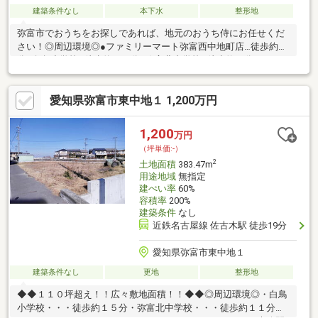
建築条件なし
本下水
整形地
弥富市でおうちをお探しであれば、地元のおうち侍にお任せくだ
さい！◎周辺環境◎●ファミリーマート弥富西中地町店…徒歩約４
分●白鳥小学校…徒歩約２３分●弥富北中学校…徒歩約８分
▲▽▲▽▲▽▲▽▲▽▲▽▲▽▲▽▲▽▲▽▲▽▲▽▲▽未公開
物件もご用意しております！お客様にあった物件をご紹介いたし
愛知県弥富市東中地１ 1,200万円
ます！０１２０－９２０－３１１【通話料無料】弊社ＨＰもご確
認ください！ジョイナスカンパニーおうち探し専門店おうち侍ま
で▲▽▲▽▲▽▲▽▲▽▲▽▲▽▲▽▲▽▲▽▲▽▲▽▲▽
1,200
万円
（坪単価:-）
2
土地面積
383.47m
用途地域
無指定
建ぺい率
60%
容積率
200%
建築条件
なし
近鉄名古屋線 佐古木駅 徒歩19分
愛知県弥富市東中地１
建築条件なし
更地
整形地
◆◆１１０坪超え！！広々敷地面積！！◆◆◎周辺環境◎・白鳥
小学校・・・徒歩約１５分・弥富北中学校・・・徒歩約１１分