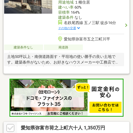
用途地域
１種住居
建ぺい率
60%
容積率
164%
建築条件
なし
名鉄尾西線 五ノ三駅 徒歩16分
その他の交通
愛知県弥富市五之三町川平
建築条件なし
南道路
土地50坪以上・南側道路面す・平坦地の使い勝手の良い土地で
す。建築条件がないため、お好きなハウスメーカーや工務店で自
由に建築プランをお立てください。更地渡しのため、ご購入後す
ぐに着工が可能です。平坦地につき余分な造成費用も抑えられ、
建築コストの見通しが立てやすい点も魅力です。土地探しからプ
ランのご相談まで、お気軽にお問い合わせください。
愛知県弥富市荷之上町六十人 1,350万円