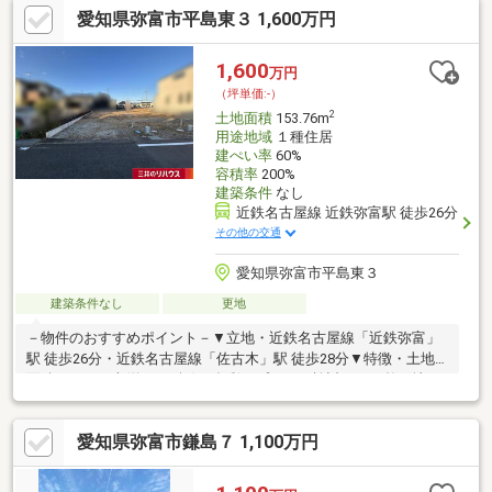
愛知県弥富市平島東３ 1,600万円
め、お好きなハウスメーカー・工務店で建築可能▼周辺環境・作
左山公園 徒歩3分(約200m)・セブンイレブン弥富六條町店 徒歩8
分(約570m)■ ご希望の住まい探しをお手伝いします
1,600
万円
━━━━━・・・物件の詳細・ご相談はお気軽にお問い合わせく
（坪単価:-）
ださい。
2
土地面積
153.76m
用途地域
１種住居
建ぺい率
60%
容積率
200%
建築条件
なし
近鉄名古屋線 近鉄弥富駅 徒歩26分
その他の交通
愛知県弥富市平島東３
建築条件なし
更地
－物件のおすすめポイント－▼立地・近鉄名古屋線「近鉄弥富」
駅 徒歩26分・近鉄名古屋線「佐古木」駅 徒歩28分▼特徴・土地
面積153.76平米(約46.51坪)・多彩なプランが検討できる整形地・
前面道路は南側幅員約6.0mの公道、接道間口は約6.8m・お好きな
ハウスメーカー・工務店で建築可能です▼周辺環境・作左山公園
愛知県弥富市鎌島７ 1,100万円
徒歩3分(約200m)・セブンイレブン弥富六條町店 徒歩8分(約
570m)・ゲンキー平島五反割店 徒歩12分(約920m)■ ご希望の住ま
い探しをお手伝いします ━━━━━・・・物件の詳細・ご相談は