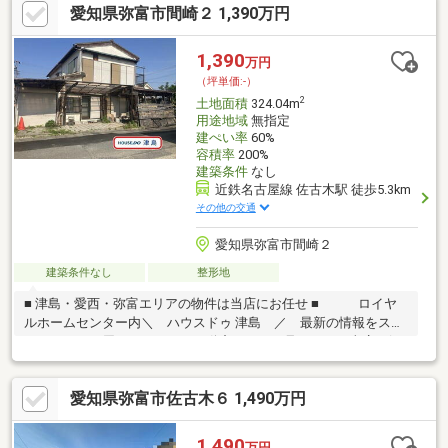
愛知県弥富市間崎２ 1,390万円
1,390
万円
（坪単価:-）
2
土地面積
324.04m
用途地域
無指定
建ぺい率
60%
容積率
200%
建築条件
なし
近鉄名古屋線 佐古木駅 徒歩5.3km
その他の交通
愛知県弥富市間崎２
建築条件なし
整形地
■ 津島・愛西・弥富エリアの物件は当店にお任せ ■ ロイヤ
ルホームセンター内＼ ハウスドゥ 津島 ／ 最新の情報をスピ
ーディーにお届け！あれこれ不動産サイトを見なくても当店で解
決！ネットに掲載していない物件は店頭でご紹介いたします。◆
大藤小学校/弥富中学校◆解体更地渡し◆整形地◆西側間口約14.5
愛知県弥富市佐古木６ 1,490万円
ｍ◆きんちゃんバス「寛延停」徒歩約2分※写真をクリックする
と、詳細をご覧いただけます。
1,490
万円