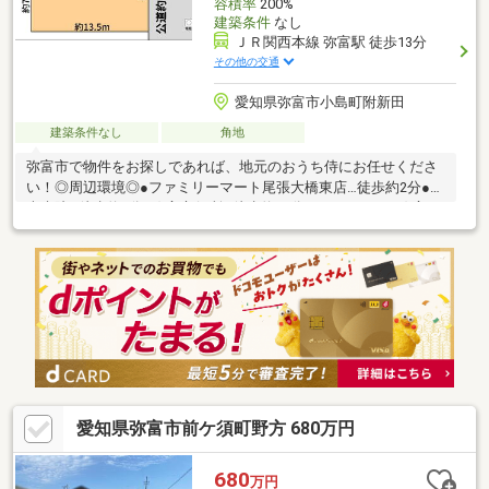
容積率
200%
建築条件
なし
ＪＲ関西本線 弥富駅 徒歩13分
その他の交通
愛知県弥富市小島町附新田
建築条件なし
角地
弥富市で物件をお探しであれば、地元のおうち侍にお任せくださ
い！◎周辺環境◎●ファミリーマート尾張大橋東店…徒歩約2分●海
南病院…徒歩約8分●弥富市役所…徒歩約11分●イオンタウン弥富
店…徒歩約13分●桜小学校…徒歩約9分●弥富中学校…徒歩約45分
▲▽▲▽▲▽▲▽▲▽▲▽▲▽▲▽▲▽▲▽▲▽▲▽▲▽未公開
物件もご用意しております！お客様にあった物件をご紹介いたし
ます！０１２０－９２０－３１１【通話料無料】弊社ＨＰもご確
認ください！ジョイナスカンパニーおうち探し専門店おうち侍ま
で▲▽▲▽▲▽▲▽▲▽▲▽▲▽▲▽▲▽▲▽▲▽▲▽▲▽
愛知県弥富市前ケ須町野方 680万円
680
万円