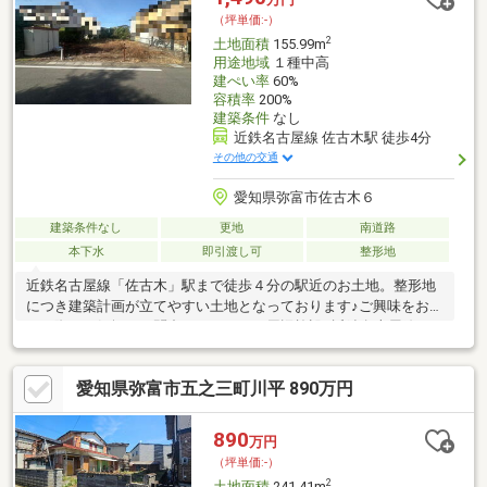
（坪単価:-）
2
土地面積
155.99m
用途地域
１種中高
建ぺい率
60%
容積率
200%
建築条件
なし
近鉄名古屋線 佐古木駅 徒歩4分
その他の交通
愛知県弥富市佐古木６
建築条件なし
更地
南道路
本下水
即引渡し可
整形地
近鉄名古屋線「佐古木」駅まで徒歩４分の駅近のお土地。整形地
につき建築計画が立てやすい土地となっております♪ご興味をお持
ちの際はお気軽にお問合せください。周辺施設■近鉄名古屋線
「佐古木」駅まで徒歩4分■Yストア佐古木まで徒歩8分■セブン-イ
レブン弥富佐古木店まで徒歩7分■ワークマン名古屋弥富店まで徒
愛知県弥富市五之三町川平 890万円
歩6分
890
万円
（坪単価:-）
2
土地面積
241.41m