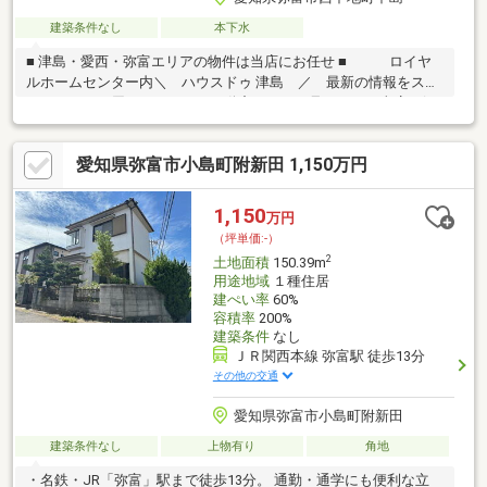
建築条件なし
本下水
■ 津島・愛西・弥富エリアの物件は当店にお任せ ■ ロイヤ
ルホームセンター内＼ ハウスドゥ 津島 ／ 最新の情報をスピ
ーディーにお届け！あれこれ不動産サイトを見なくても当店で解
決！ネットに掲載していない物件は店頭でご紹介いたします。◆
弥生小学校/弥冨北中学校◆解体更地渡し◆南東間口約17.8ｍ◆近
愛知県弥富市小島町附新田 1,150万円
鉄弥富駅徒歩約11分◆JR/名鉄弥富駅徒歩約12分※写真をクリック
すると、詳細をご覧いただけます。
1,150
万円
（坪単価:-）
2
土地面積
150.39m
用途地域
１種住居
建ぺい率
60%
容積率
200%
建築条件
なし
ＪＲ関西本線 弥富駅 徒歩13分
その他の交通
愛知県弥富市小島町附新田
建築条件なし
上物有り
角地
・名鉄・JR「弥富」駅まで徒歩13分。 通勤・通学にも便利な立