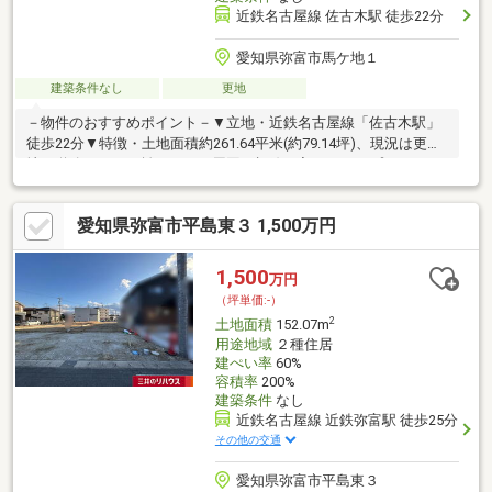
近鉄名古屋線 佐古木駅 徒歩22分
愛知県弥富市馬ケ地１
建築条件なし
更地
－物件のおすすめポイント－▼立地・近鉄名古屋線「佐古木駅」
徒歩22分▼特徴・土地面積約261.64平米(約79.14坪)、現況は更
地・道路からは距離があり、周囲の視線が入りにくくプライバシ
ーを守りやすい立地・路地状部分を駐車スペースやガーデニン
グ、玄関アプローチとして利用可能・ハウスメーカーを選択し、
愛知県弥富市平島東３ 1,500万円
間取りやデザインをお好みのプランにて建築できます▼周辺環
境・十四山東公園 徒歩11分(約850m)・ファミリーマート弥富子宝
店 徒歩14分(約1050m)■ ご希望の住まい探しをお手伝いします
1,500
万円
━━━━━・・・物件の詳細・ご相談はお気軽にお問い合わせく
（坪単価:-）
ださい。
2
土地面積
152.07m
用途地域
２種住居
建ぺい率
60%
容積率
200%
建築条件
なし
近鉄名古屋線 近鉄弥富駅 徒歩25分
その他の交通
愛知県弥富市平島東３