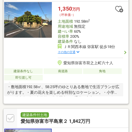
1,350
万円
（坪単価:-）
2
土地面積
192.58m
用途地域
無指定
建ぺい率
60%
容積率
200%
建築条件
なし
ＪＲ関西本線 弥富駅 徒歩18分
その他の交通
愛知県弥富市荷之上町六十人
建築条件なし
南道路
角地
即引渡し可
・敷地面積192.58㎡、58.25坪のゆとりある敷地で生活プランが広
がります。・夏の花火を楽しめる特別なロケーション。・小学校
まで徒歩約8分、中学校も徒歩圏内で、通学も安心。・コンビニ・
スーパー・ドラッグストア・イオンタウンなど生活施設が充
実。・東名阪道「弥富IC」まで車で約3分、名古屋方面へのアクセ
スも良好。・駐車スペース・庭の活用など、ライフスタイルに合
建築条件付土地
わせたリフォームや建替えにも最適。
愛知県弥富市平島東２ 1,842万円