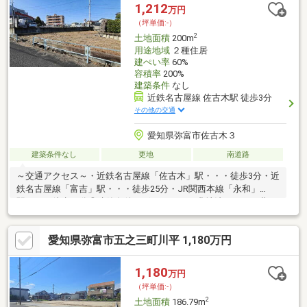
ます！０１２０－９２０－３１１【通話料無料】弊社ＨＰもご確
1,212
万円
認ください！ジョイナスカンパニーおうち探し専門店おうち侍ま
（坪単価:-）
で▲▽▲▽▲▽▲▽▲▽▲▽▲▽▲▽▲▽▲▽▲▽▲▽▲▽
2
土地面積
200m
用途地域
２種住居
建ぺい率
60%
容積率
200%
建築条件
なし
近鉄名古屋線 佐古木駅 徒歩3分
その他の交通
愛知県弥富市佐古木３
建築条件なし
更地
南道路
～交通アクセス～・近鉄名古屋線「佐古木」駅・・・徒歩3分・近
鉄名古屋線「富吉」駅・・・徒歩25分・JR関西本線「永和」
駅・・・徒歩30分◎建築条件ございません♪※農地法にかかる費
用：買主負担※本物件は南側・西側に用水路があり、通路目的の
橋設置や配管埋設などで占する（継続使用）場合、事前に許可申
愛知県弥富市五之三町川平 1,180万円
請が必要です。占用には使用料が発生する場合があります。※都
市ガス・上下水道設備が敷地内に引込みされていない場合は、別
途費用が必要となる場合があります。▼お電話でのご予約、ご質
1,180
万円
問、お問合せはこちらまで▼TEL：0120-6115-65【通話無料】ハ
（坪単価:-）
ウスドゥ中村区栄生
2
土地面積
186.79m