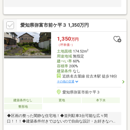
愛知県弥富市前ケ平３ 1,350万円
1,350
万円
（坪単価:-）
2
土地面積
174.52m
用途地域
無指定
建ぺい率
60%
容積率
200%
建築条件
なし
近鉄名古屋線 佐古木駅 徒歩18分
その他の交通
愛知県弥富市前ケ平３
建築条件なし
更地
本下水
整形地
◆区画の整った閑静な住宅地！◆並列駐車3台可能な広々間
口！！！◆建築条件付きではないので自由な設計・お好きなハウ
スメーカーで建築できます。