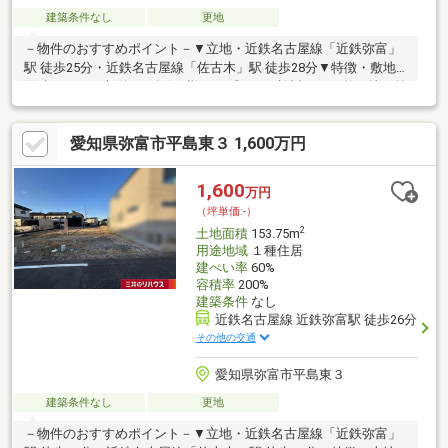
建築条件なし
更地
－物件のおすすめポイント－▼立地・近鉄名古屋線「近鉄弥富」
駅 徒歩25分・近鉄名古屋線「佐古木」駅 徒歩28分▼特徴・敷地
面積152.07平米(約46.0坪)・様々なプランを検討できる整形地・前
面道路は北側幅員約6.0mの公道、接道間口は約8.2m・建築条件付
宅地販売ではないため、お好きなハウスメーカー・工務店で建築
愛知県弥富市平島東３ 1,600万円
可能・現況更地につき、設計プランが決まり次第スムーズに建築
へ移行可能▼周辺環境・セブンイレブン弥富六條町店 徒歩8分(約
570m)■ ご希望の住まい探しをお手伝いします ━━━━━・・・
1,600
万円
物件の詳細・ご相談はお気軽にお問い合わせください。
（坪単価:-）
2
土地面積
153.75m
用途地域
１種住居
建ぺい率
60%
容積率
200%
建築条件
なし
近鉄名古屋線 近鉄弥富駅 徒歩26分
その他の交通
愛知県弥富市平島東３
建築条件なし
更地
－物件のおすすめポイント－▼立地・近鉄名古屋線「近鉄弥富」