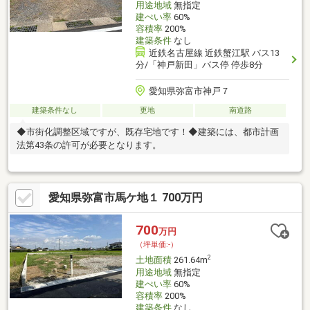
用途地域
無指定
建ぺい率
60%
容積率
200%
建築条件
なし
近鉄名古屋線 近鉄蟹江駅 バス13
分/「神戸新田」バス停 停歩8分
愛知県弥富市神戸７
建築条件なし
更地
南道路
◆市街化調整区域ですが、既存宅地です！◆建築には、都市計画
法第43条の許可が必要となります。
愛知県弥富市馬ケ地１ 700万円
700
万円
（坪単価:-）
2
土地面積
261.64m
用途地域
無指定
建ぺい率
60%
容積率
200%
建築条件
なし