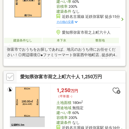
建ぺい率
60%
容積率
200%
建築条件
なし
近鉄名古屋線 近鉄弥富駅 徒歩15分
その他の交通
愛知県弥富市荷之上町六十人
建築条件なし
本下水
整形地
弥富市でおうちをお探しであれば、地元のおうち侍にお任せくだ
さい！◎周辺環境◎●ファミリーマート弥富西中地町店…徒歩約4
分●クスリのアオキ鯏浦店…徒歩約18分●イオンタウン弥富店…徒
歩約23分●弥生小学校…徒歩約11分●弥富北中学校…徒歩約12分
▲▽▲▽▲▽▲▽▲▽▲▽▲▽▲▽▲▽▲▽▲▽▲▽▲▽未公開
愛知県弥富市荷之上町六十人 1,250万円
物件もご用意しております！お客様にあった物件をご紹介いたし
ます！０１２０－９２０－３１１【通話料無料】弊社ＨＰもご確
認ください！ジョイナスカンパニーおうち探し専門店おうち侍ま
1,250
万円
で▲▽▲▽▲▽▲▽▲▽▲▽▲▽▲▽▲▽▲▽▲▽▲▽▲▽
（坪単価:-）
2
土地面積
180m
用途地域
無指定
建ぺい率
60%
容積率
200%
建築条件
なし
近鉄名古屋線 近鉄弥富駅 徒歩16分