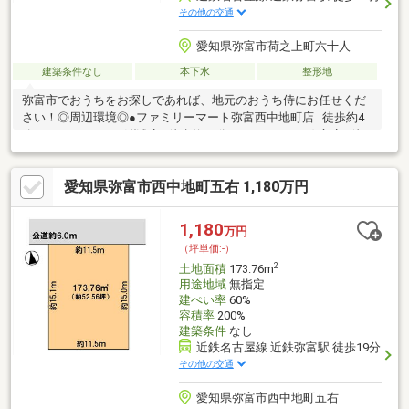
その他の交通
愛知県弥富市荷之上町六十人
建築条件なし
本下水
整形地
弥富市でおうちをお探しであれば、地元のおうち侍にお任せくだ
さい！◎周辺環境◎●ファミリーマート弥富西中地町店…徒歩約4
分●クスリのアオキ鯏浦店…徒歩約18分●イオンタウン弥富店…徒
歩約22分●弥生小学校…徒歩約11分●弥富北中学校…徒歩約12分
▲▽▲▽▲▽▲▽▲▽▲▽▲▽▲▽▲▽▲▽▲▽▲▽▲▽未公開
愛知県弥富市西中地町五右 1,180万円
物件もご用意しております！お客様にあった物件をご紹介いたし
ます！０１２０－９２０－３１１【通話料無料】弊社ＨＰもご確
認ください！ジョイナスカンパニーおうち探し専門店おうち侍ま
1,180
万円
で▲▽▲▽▲▽▲▽▲▽▲▽▲▽▲▽▲▽▲▽▲▽▲▽▲▽
（坪単価:-）
2
土地面積
173.76m
用途地域
無指定
建ぺい率
60%
容積率
200%
建築条件
なし
近鉄名古屋線 近鉄弥富駅 徒歩19分
その他の交通
愛知県弥富市西中地町五右