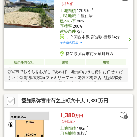
（坪単価:-）
2
土地面積
120.93m
用途地域
１種住居
建ぺい率
60%
容積率
200%
建築条件
なし
ＪＲ関西本線 弥富駅 徒歩14分
その他の交通
愛知県弥富市前ケ須町野方
建築条件なし
更地
角地
弥富市でおうちをお探しであれば、地元のおうち侍にお任せくだ
さい！◎周辺環境◎●ファミリーマート尾張大橋東店…徒歩約3分●
海南病院…徒歩約9分●スギ薬局海南店…徒歩約11分●ヤマナカパデ
ィー店…徒歩約15分●弥富市立桜小学校…徒歩約11分●弥富市立弥
富中学校…徒歩約35分
愛知県弥富市荷之上町六十人 1,380万円
▲▽▲▽▲▽▲▽▲▽▲▽▲▽▲▽▲▽▲▽▲▽▲▽▲▽未公開
物件もご用意しております！お客様にあった物件をご紹介いたし
ます！０１２０－９２０－３１１【通話料無料】弊社ＨＰもご確
1,380
万円
認ください！ジョイナスカンパニーおうち探し専門店おうち侍ま
（坪単価:-）
で▲▽▲▽▲▽▲▽▲▽▲▽▲▽▲▽▲▽▲▽▲▽▲▽▲▽
2
土地面積
180m
用途地域
無指定