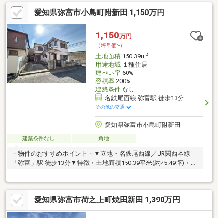
はショッピング施設も充実。落ち着いた住環境と利便性を両立で
愛知県弥富市小島町附新田 1,150万円
きる立地です■弥富市小島町の静かな街並みで、家族の時間を大
切にした穏やかな暮らしが叶います不動産は現地・現物が大切で
す。図面や写真だけでは分からないことがございます。お客様に
1,150
万円
はぜひ現地を見ていただきたく思います。実際に足を運んでいた
（坪単価:-）
だくと、現地の室内や周辺の環境等を感じていただけます。
2
土地面積
150.39m
用途地域
１種住居
建ぺい率
60%
容積率
200%
建築条件
なし
名鉄尾西線 弥富駅 徒歩13分
その他の交通
愛知県弥富市小島町附新田
建築条件なし
角地
－物件のおすすめポイント－▼立地・名鉄尾西線／JR関西本線
「弥富」駅 徒歩13分▼特徴・土地面積150.39平米(約45.49坪)・北
東側・北西側が公道に面する角地・接道間口は北東側約11.2m、
北西側約9.5mの広さ・建築条件付宅地販売ではありません・お好
きなハウスメーカー・工務店で建築可能▼周辺環境・弥富市立桜
愛知県弥富市荷之上町焼田新田 1,390万円
小学校 徒歩10分(約750m)・ファミリーマート尾張大橋東店 徒歩2
分(約160m)・JA愛知厚生連海南病院 徒歩11分(約850m)■ ご希望