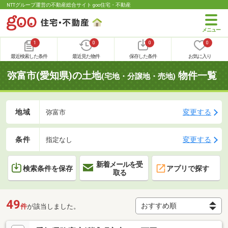
NTTグループ運営の不動産総合サイト goo住宅・不動産
1
0
0
0
最近検索した条件
最近見た物件
保存した条件
お気に入り
弥富市(愛知県)の土地
物件一覧
(宅地・分譲地・売地)
地域
変更する
弥富市
条件
変更する
指定なし
新着メールを受
検索条件を保存
アプリで探す
取る
49
件
が該当しました。