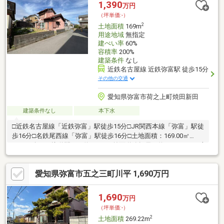
の住まい探しをお手伝いします ━━━━━・・・物件の詳細・ご
1,390
万円
相談はお気軽にお問い合わせください。
（坪単価:-）
2
土地面積
169m
用途地域
無指定
建ぺい率
60%
容積率
200%
建築条件
なし
近鉄名古屋線 近鉄弥富駅 徒歩15分
その他の交通
愛知県弥富市荷之上町焼田新田
建築条件なし
本下水
□近鉄名古屋線「近鉄弥富」駅徒歩15分□JR関西本線「弥富」駅徒
歩16分□名鉄尾西線「弥富」駅徒歩16分□土地面積：169.00㎡
（51.12坪）□接道間口：約13.0ｍ□前面道路幅員：約6.3ｍ□ヨシヅ
ヤ弥富店まで徒歩23分（1790ｍ）□ファミリーマート弥富西中地
町店まで徒歩4分（250ｍ）
愛知県弥富市五之三町川平 1,690万円
1,690
万円
（坪単価:-）
2
土地面積
269.22m