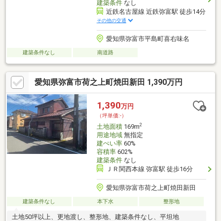
建築条件
なし
近鉄名古屋線 近鉄弥富駅 徒歩14分
その他の交通
愛知県弥富市平島町喜右味名
建築条件なし
南道路
愛知県弥富市荷之上町焼田新田 1,390万円
1,390
万円
（坪単価:-）
2
土地面積
169m
用途地域
無指定
建ぺい率
60%
容積率
602%
建築条件
なし
ＪＲ関西本線 弥富駅 徒歩16分
愛知県弥富市荷之上町焼田新田
建築条件なし
本下水
整形地
土地50坪以上、更地渡し、整形地、建築条件なし、平坦地