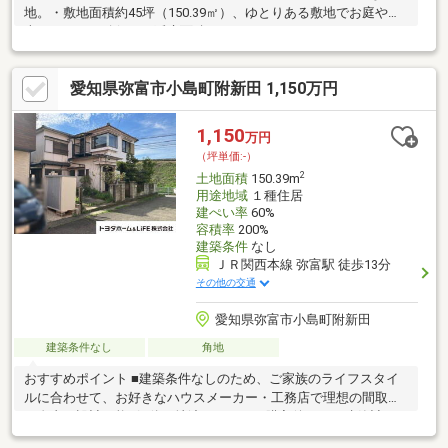
地。・敷地面積約45坪（150.39㎡）、ゆとりある敷地でお庭や駐
車スペースも確保。・延床面積101.16㎡・4LDKクラスのゆとりあ
る間取り。・増築済み（平成4年）で、ライフスタイルに合わせた
空間活用が可能。・徒歩圏内にコンビニ（約181m）・ヨシヅヤ弥
愛知県弥富市小島町附新田 1,150万円
富店（約689m）・イオンタウン（約1.2km）**と、買い物環境が
充実。・閑静な住宅地ながら生活施設が整う、子育て世帯にもお
すすめの立地。・マイホーム用としてはもちろん、リフォームや
1,150
万円
リノベーションにも最適。
（坪単価:-）
2
土地面積
150.39m
用途地域
１種住居
建ぺい率
60%
容積率
200%
建築条件
なし
ＪＲ関西本線 弥富駅 徒歩13分
その他の交通
愛知県弥富市小島町附新田
建築条件なし
角地
おすすめポイント ■建築条件なしのため、ご家族のライフスタイ
ルに合わせて、お好きなハウスメーカー・工務店で理想の間取り
を自由に設計可能■解体更地渡しのため、購入後すぐに建築計画
をスタートできるのも魅力■JR、名鉄、近鉄が徒歩圏内。近隣に