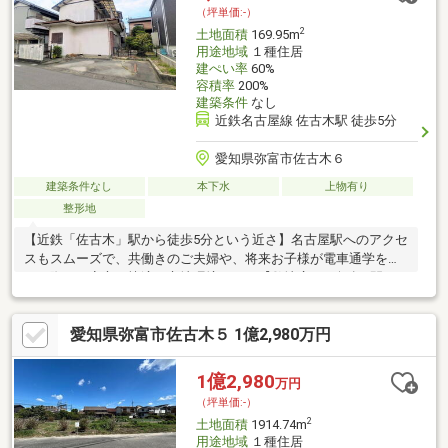
（坪単価:-）
2
土地面積
169.95m
用途地域
１種住居
建ぺい率
60%
容積率
200%
建築条件
なし
近鉄名古屋線 佐古木駅 徒歩5分
愛知県弥富市佐古木６
建築条件なし
本下水
上物有り
整形地
【近鉄「佐古木」駅から徒歩5分という近さ】名古屋駅へのアクセ
スもスムーズで、共働きのご夫婦や、将来お子様が電車通学をさ
れる際にも安心・快適な立地環境です。【敷地広々51坪超×間口
約10.8mの整形地】51坪以上の広さがあるため、平屋建てのプラ
ンや、お庭・ウッドデッキ、並列で2～3台分の駐車場を確保する
愛知県弥富市佐古木５ 1億2,980万円
など、多彩な設計プランに対応可能です。北西側公道（幅員約
5.2m）に間口が約10.8mと広く接しているため、お車の出し入れ
もスムーズです。【充実の買い物施設】スーパー、コンビニ、薬
1億2,980
万円
局が徒歩圏内にあり、日々のお買い物に困りません。
（坪単価:-）
2
土地面積
1914.74m
用途地域
１種住居