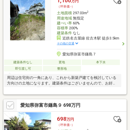
1,100
万円
お気軽にお問い合わせください。
（坪単価:-）
2
土地面積
297.03m
用途地域
無指定
建ぺい率
60%
容積率
200%
建築条件
なし
近鉄名古屋線 佐古木駅 徒歩3.5km
その他の交通
愛知県弥富市鎌島７
建築条件なし
更地
本下水
即引渡し可
整形地
周辺は住宅街の一角にあり、これから新築戸建てを検討している
方向けの土地になります。建築条件はございませんので、お好き
なハウスメーカー様をご利用いただけます。
愛知県弥富市鎌島９ 698万円
698
万円
（坪単価:-）