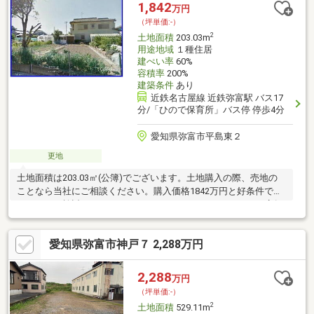
1,842
万円
（坪単価:-）
2
土地面積
203.03m
用途地域
１種住居
建ぺい率
60%
容積率
200%
建築条件
あり
近鉄名古屋線 近鉄弥富駅 バス17
分/「ひので保育所」バス停 停歩4分
愛知県弥富市平島東２
更地
土地面積は203.03㎡(公簿)でございます。土地購入の際、売地の
ことなら当社にご相談ください。購入価格1842万円と好条件で
す。ぜひご検討してみてはいかがでしょうか。3000㎡までの店舗
等の住宅以外の建築物も建てることが可能で、容積率・高さ制限
が緩いのが第一種住居地域です。こちらは住宅用地です。傾斜地
愛知県弥富市神戸７ 2,288万円
より建築が楽な平坦地です。完成済みの建売住宅と違い建築中に
施工不良の有無をチェックできる建築条件付です。
2,288
万円
（坪単価:-）
2
土地面積
529.11m