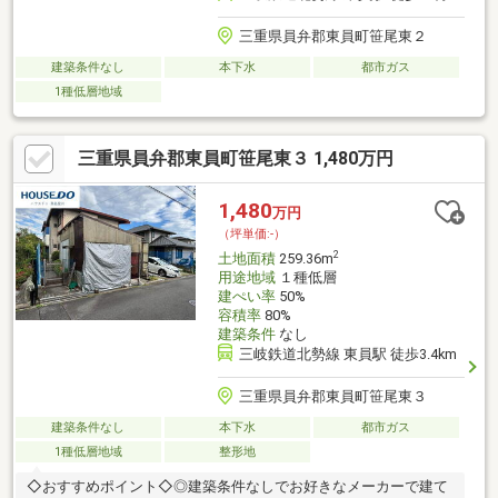
三重県員弁郡東員町笹尾東２
建築条件なし
本下水
都市ガス
1種低層地域
三重県員弁郡東員町笹尾東３ 1,480万円
1,480
万円
（坪単価:-）
2
土地面積
259.36m
用途地域
１種低層
建ぺい率
50%
容積率
80%
建築条件
なし
三岐鉄道北勢線 東員駅 徒歩3.4km
三重県員弁郡東員町笹尾東３
建築条件なし
本下水
都市ガス
1種低層地域
整形地
◇おすすめポイント◇◎建築条件なしでお好きなメーカーで建て