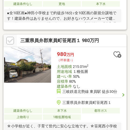
建築条件なし
更地
本下水
●全10区画●神田小学校まで約徒歩16分♪全10区画の新規分譲地で
す！建築条件はありませんので、お好きなハウスメーカーで建築
が可能です♪お気軽にお問い合わせください♪【開発許可番号】桑
建 第KK15070062号（2026年4月末完成済）
三重県員弁郡東員町笹尾西１ 980万円
980
万円
（坪単価:-）
2
土地面積
215.01m
用途地域
１種低層
建ぺい率
50%
容積率
80%
建築条件
なし
三岐鉄道北勢線 東員駅 徒歩30分
三重県員弁郡東員町笹尾西１
建築条件なし
本下水
都市ガス
上物有り
1種低層地域
☆小学校が近く、子育て世代に安心な立地です。☆笹尾西小学校