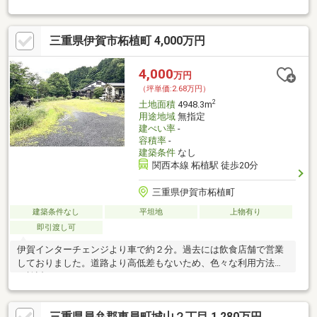
三重県伊賀市柘植町 4,000万円
4,000
万円
（坪単価:2.68万円）
2
土地面積
4948.3m
用途地域
無指定
建ぺい率
-
容積率
-
建築条件
なし
関西本線 柘植駅 徒歩20分
三重県伊賀市柘植町
建築条件なし
平坦地
上物有り
即引渡し可
伊賀インターチェンジより車で約２分。過去には飲食店舗で営業
しておりました。道路より高低差もないため、色々な利用方法を
ご検討ください。
三重県員弁郡東員町城山２丁目 1,280万円