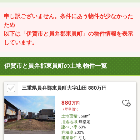
申し訳ございません。条件にあう物件が少なかった
ため
以下は「伊賀市と員弁郡東員町」の物件情報を表示
しています。
伊賀市と員弁郡東員町の土地 物件一覧
三重県員弁郡東員町大字山田 880万円
880
万円
（坪単価:-）
2
土地面積
368m
用途地域
無指定
建ぺい率
60%
容積率
200%
建築条件
なし