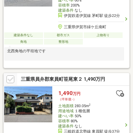
建ぺい率
60%
容積率
200%
建築条件
なし
伊賀鉄道伊賀線 茅町駅 徒歩22分
三重県伊賀市緑ケ丘南町
建築条件なし
都市ガス
上物有り
角地
整形地
北西角地の平坦地です
三重県員弁郡東員町笹尾東２ 1,490万円
1,490
万円
（坪単価:-）
2
土地面積
283.05m
用途地域
１種低層
建ぺい率
50%
容積率
80%
建築条件
なし
三岐鉄道北勢線 東員駅 徒歩37分