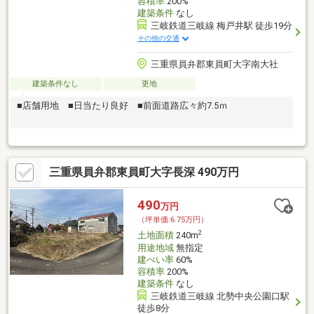
容積率
200%
建築条件
なし
三岐鉄道三岐線 梅戸井駅 徒歩19分
その他の交通
三重県員弁郡東員町大字南大社
建築条件なし
更地
■店舗用地 ■日当たり良好 ■前面道路広々約7.5ｍ
三重県員弁郡東員町大字長深 490万円
490
万円
（坪単価:6.75万円）
2
土地面積
240m
用途地域
無指定
建ぺい率
60%
容積率
200%
建築条件
なし
三岐鉄道三岐線 北勢中央公園口駅
徒歩8分