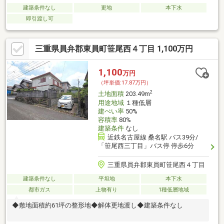
建築条件なし
更地
本下水
即引渡し可
三重県員弁郡東員町笹尾西４丁目 1,100万円
1,100
万円
（坪単価:17.87万円）
2
土地面積
203.49m
用途地域
１種低層
建ぺい率
50%
容積率
80%
建築条件
なし
近鉄名古屋線 桑名駅 バス39分/
「笹尾西三丁目」バス停 停歩6分
三重県員弁郡東員町笹尾西４丁目
建築条件なし
平坦地
本下水
都市ガス
上物有り
1種低層地域
◆敷地面積約61坪の整形地◆解体更地渡し◆建築条件なし