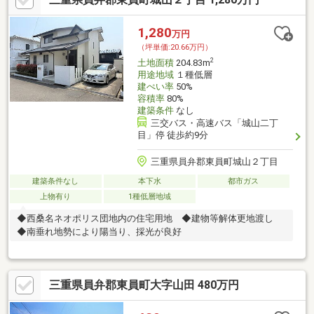
1,280
万円
（坪単価:20.66万円）
2
土地面積
204.83m
用途地域
１種低層
建ぺい率
50%
容積率
80%
建築条件
なし
三交バス・高速バス「城山二丁
目」停 徒歩約9分
三重県員弁郡東員町城山２丁目
建築条件なし
本下水
都市ガス
上物有り
1種低層地域
◆西桑名ネオポリス団地内の住宅用地 ◆建物等解体更地渡し
◆南垂れ地勢により陽当り、採光が良好
三重県員弁郡東員町大字山田 480万円