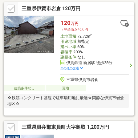
三重県伊賀市岩倉 120万円
120
万円
（坪単価:5.46万円）
2
土地面積
72.72m
用途地域
無指定
建ぺい率
60%
容積率
200%
建築条件
なし
伊賀鉄道 新居駅 徒歩28分
その他の交通
三重県伊賀市岩倉
建築条件なし
更地
☆鉄筋コンクリート基礎で駐車場用地に最適☆閑静な伊賀市岩倉
地区☆
三重県員弁郡東員町大字鳥取 1,200万円