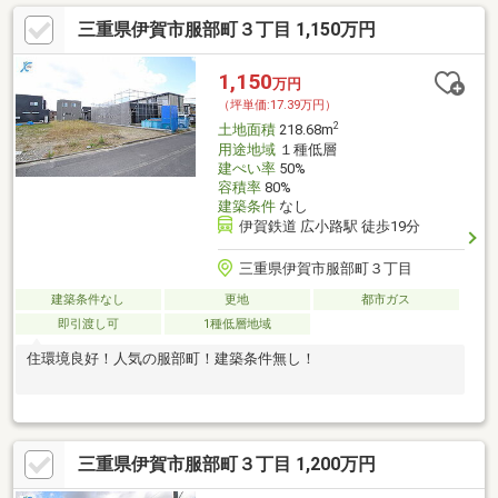
三重県伊賀市服部町３丁目 1,150万円
1,150
万円
（坪単価:17.39万円）
2
土地面積
218.68m
用途地域
１種低層
建ぺい率
50%
容積率
80%
建築条件
なし
伊賀鉄道 広小路駅 徒歩19分
三重県伊賀市服部町３丁目
建築条件なし
更地
都市ガス
即引渡し可
1種低層地域
住環境良好！人気の服部町！建築条件無し！
三重県伊賀市服部町３丁目 1,200万円