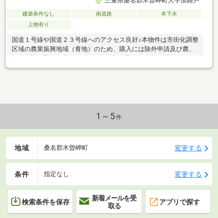
三重県桑名郡木曽岬町大字加路戸
建築条件なし
南道路
本下水
上物有り
国道１号線や国道２３号線へのアクセス良好♪本物件は市街化調整
区域の農業振興地域（青地）のため、購入には除外申請及び農地
転用の許可取得が必要となります。許可取得条件等に関しては行
政書士にご相談ください。
1～5
件
地域
変更する
桑名郡木曽岬町
条件
変更する
指定なし
新着メールを受
検索条件を保存
アプリで探す
取る