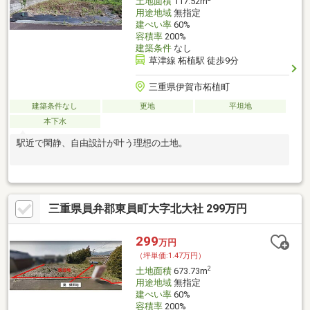
土地面積
117.52m
用途地域
無指定
建ぺい率
60%
容積率
200%
建築条件
なし
草津線 柘植駅 徒歩9分
三重県伊賀市柘植町
建築条件なし
更地
平坦地
本下水
駅近で閑静、自由設計が叶う理想の土地。
三重県員弁郡東員町大字北大社 299万円
299
万円
（坪単価:1.47万円）
2
土地面積
673.73m
用途地域
無指定
建ぺい率
60%
容積率
200%