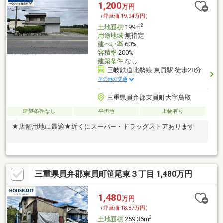
1,200
万円
（坪単価:19.94万円）
2
土地面積
199m
用途地域
無指定
建ぺい率
60%
容積率
200%
建築条件
なし
三岐鉄道北勢線 東員駅 徒歩28分
その他の交通
三重県員弁郡東員町大字鳥取
建築条件なし
平坦地
上物有り
★店舗用地に最適★近くにスーパー・ドラッグストアあります
三重県員弁郡東員町笹尾東３丁目 1,480万円
1,480
万円
（坪単価:18.87万円）
2
土地面積
259.36m