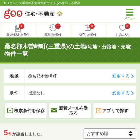
NTTグループ運営の不動産総合サイト goo住宅・不動産
1
0
0
0
最近検索した条件
最近見た物件
保存した条件
お気に入り
桑名郡木曽岬町(三重県)の土地
(宅地・分譲地・売地)
物件一覧
地域
変更する
桑名郡木曽岬町
条件
変更する
指定なし
新着メールを受
検索条件を保存
アプリで探す
取る
5
件
が該当しました。