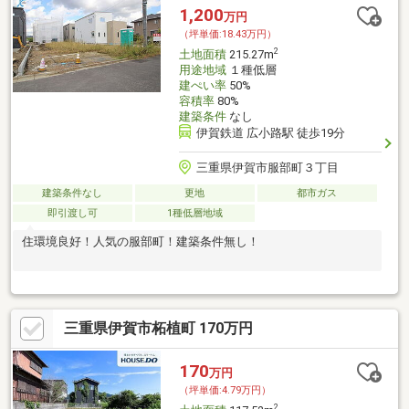
1,200
万円
（坪単価:18.43万円）
2
土地面積
215.27m
用途地域
１種低層
建ぺい率
50%
容積率
80%
建築条件
なし
伊賀鉄道 広小路駅 徒歩19分
三重県伊賀市服部町３丁目
建築条件なし
更地
都市ガス
即引渡し可
1種低層地域
住環境良好！人気の服部町！建築条件無し！
三重県伊賀市柘植町 170万円
170
万円
（坪単価:4.79万円）
2