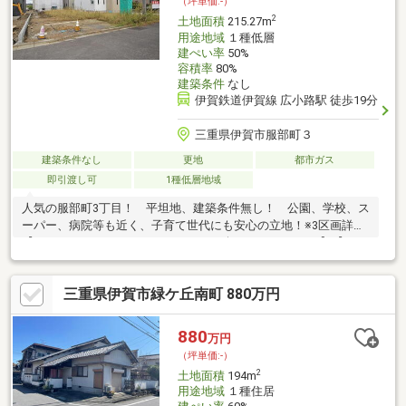
（坪単価:-）
2
土地面積
215.27m
用途地域
１種低層
建ぺい率
50%
容積率
80%
建築条件
なし
伊賀鉄道伊賀線 広小路駅 徒歩19分
三重県伊賀市服部町３
建築条件なし
更地
都市ガス
即引渡し可
1種低層地域
人気の服部町3丁目！ 平坦地、建築条件無し！ 公園、学校、ス
ーパー、病院等も近く、子育て世代にも安心の立地！※3区画詳細
【７-４／２１５．２７㎡（６５．１１坪）／１２００万】【７－
８／２１７．９４㎡（６５．９２坪）／１１５０万】【７－９／
２１８．６８㎡（６６．１５坪）／１１５０万】
三重県伊賀市緑ケ丘南町 880万円
880
万円
（坪単価:-）
2
土地面積
194m
用途地域
１種住居