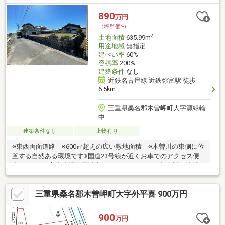
890
万円
（坪単価:-）
2
土地面積
635.99m
用途地域
無指定
建ぺい率
60%
容積率
200%
建築条件
なし
近鉄名古屋線 近鉄弥富駅 徒歩
6.5km
三重県桑名郡木曽岬町大字源緑輪
中
建築条件なし
上物有り
※東西両面道路 ※600㎡超えの広い敷地面積 ※木曽川の東側に位
置する自然ある環境です※国道23号線が近くお車でのアクセス便
利です。 ※市街化調整区域内ではございますが、都市計画法第
34条第11号に基づく指定区域の為、要件を満たせば専用住宅の建
築可能（協議が必要です。）※建物は解体渡しです。（石積みは
三重県桑名郡木曽岬町大字外平喜 900万円
残ります）
900
万円