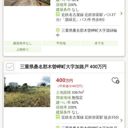
容積率
200%
建築条件
なし
近鉄名古屋線 近鉄弥富駅 バス37
分/「源緑北」バス停 停歩8分
三重県桑名郡木曽岬町大字源緑輪
中
建築条件なし
平坦地
本下水
上物有り
三重県桑名郡木曽岬町大字加路戸 400万円
400
万円
（坪単価:0.44万円）
2
土地面積
3067m
用途地域
無指定
建ぺい率
60%
容積率
200%
建築条件
なし
近鉄名古屋線 近鉄弥富駅 徒歩35分