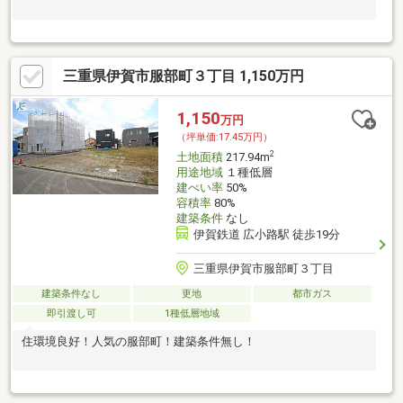
三重県伊賀市服部町３丁目 1,150万円
1,150
万円
（坪単価:17.45万円）
2
土地面積
217.94m
用途地域
１種低層
建ぺい率
50%
容積率
80%
建築条件
なし
伊賀鉄道 広小路駅 徒歩19分
三重県伊賀市服部町３丁目
建築条件なし
更地
都市ガス
即引渡し可
1種低層地域
住環境良好！人気の服部町！建築条件無し！