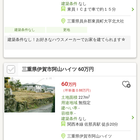
建築条件
なし
東員ＩＣまで車で約１５分
三重県員弁郡東員町大字北大社
建築条件なし
更地
建築条件なし！お好きなハウスメーカーでお家を建てられます☆
三重県伊賀市阿山ハイツ 60万円
60
万円
（坪単価:0.88万円）
2
土地面積
227m
用途地域
無指定
建ぺい率
-
容積率
-
建築条件
なし
関西本線 佐那具駅 徒歩20分
三重県伊賀市阿山ハイツ