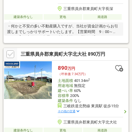
三重県員弁郡東員町大字長深
建築条件なし
更地
南道路
・何かと不安の多い不動産購入ですが、当社が資金計画からお引
渡しまでしっかりサポートいたします。【営業時間 9：00～
18：00】（定休日：水曜日）上記時間はお電話が繋がりやすくな
っており…
三重県員弁郡東員町大字北大社 890万円
890
万円
（坪単価:7.34万円）
2
土地面積
401.34m
用途地域
無指定
建ぺい率
60%
容積率
200%
建築条件
なし
三岐鉄道北勢線 東員駅 徒歩15分
その他の交通
三重県員弁郡東員町大字北大社
建築条件なし
更地
南道路