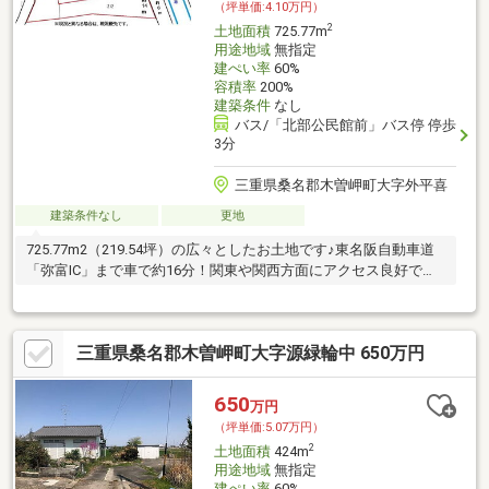
（坪単価:4.10万円）
2
土地面積
725.77m
用途地域
無指定
建ぺい率
60%
容積率
200%
建築条件
なし
バス/「北部公民館前」バス停 停歩
3分
三重県桑名郡木曽岬町大字外平喜
建築条件なし
更地
725.77m2（219.54坪）の広々としたお土地です♪東名阪自動車道
「弥富IC」まで車で約16分！関東や関西方面にアクセス良好です
♪♪
三重県桑名郡木曽岬町大字源緑輪中 650万円
650
万円
（坪単価:5.07万円）
2
土地面積
424m
用途地域
無指定
建ぺい率
60%