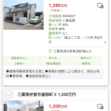
1,280
万円
（坪単価:-）
2
土地面積
204.83m
用途地域
１種低層
建ぺい率
50%
容積率
80%
建築条件
なし
バス/「城山二丁目」バス停 停歩9
分
三重県員弁郡東員町城山２
建築条件なし
本下水
都市ガス
上物有り
1種低層地域
整形地
◆建物等解体更地引き渡し◆南垂れ地勢により陽当り、採光が良
好◆整形地 ◆道路高低差なし
三重県伊賀市服部町３ 1,200万円
1,200
万円