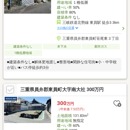
用途地域
１種低層
建ぺい率
50%
容積率
80%
建築条件
なし
三岐鉄道北勢線 東員駅 徒歩3.3km
その他の交通
三重県員弁郡東員町笹尾東３丁目
建築条件なし
本下水
都市ガス
1種低層地域
■建築条件なし■解体更地渡し■整形地■閑静な住宅街■小・中学校
が近い■バス停徒歩約3分
三重県員弁郡東員町大字南大社 300万円
300
万円
（坪単価:7.53万円）
2
土地面積
131.83m
用途地域
無指定
建ぺい率
60%