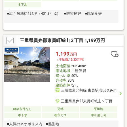
本下水
■広々敷地約121坪（401.34m2） ■眺望良好 ■眺望良好
三重県員弁郡東員町城山２丁目 1,199万円
1,199
万円
（坪単価:19.30万円）
2
土地面積
205.46m
用途地域
１種低層
建ぺい率
50%
容積率
80%
建築条件
なし
三岐鉄道北勢線 東員駅 徒歩3.9km
三重県員弁郡東員町城山２丁目
建築条件なし
更地
平坦地
本下水
都市ガス
即引渡し可
■人気のネオポリス内 ■整形地