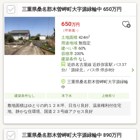
三重県桑名郡木曽岬町大字源緑輪中 650万円
650
万円
（坪単価:-）
2
土地面積
424m
用途地域
無指定
建ぺい率
60%
容積率
200%
建築条件
なし
近鉄名古屋線 近鉄弥富駅 バス37
分/「源緑北」バス停 停歩8分
三重県桑名郡木曽岬町大字源緑輪
中
建築条件なし
本下水
上物有り
敷地面積はゆとりの約１２８坪、日当り良好、温泉権利付住宅
地、静かな住環境、国道２３号線アクセス良好
三重県桑名郡木曽岬町大字源緑輪中 890万円