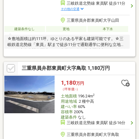
三岐鉄道北勢線 東員駅 徒歩11分
その他の交通
三重県員弁郡東員町大字山田
建築条件なし
更地
本下水
☆敷地面積は約111坪、ゆとりのある平家も建築可能です。☆三
岐鉄道北勢線「東員」駅まで徒歩11分で通勤通学に便利な立地で
す。☆市街化調整区域ですが東員町の条例指定区域内のため一戸
建て専用住宅に限り建築可能です。
三重県員弁郡東員町大字鳥取 1,180万円
1,180
万円
（坪単価:-）
2
土地面積
196.24m
用途地域
２種中高
建ぺい率
60%
容積率
200%
建築条件
なし
三岐鉄道北勢線 東員駅 徒歩16分
三重県員弁郡東員町大字鳥取