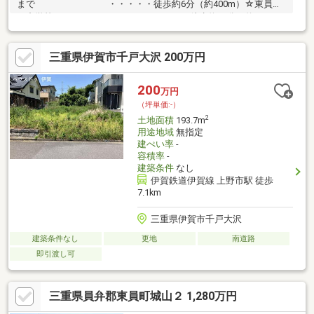
まで ・・・・・徒歩約6分（約400m）☆東員第
二中学校まで ・・・・・徒歩約30分（約2km）
☆ファミリーマート東員町笹尾店ま
で ・・・・・車で約3分（約850m）☆カネスエ
三重県伊賀市千戸大沢 200万円
東員店まで ・・・・・車で約4分（約1.1km）☆
一号館東員店まで ・・・・・車で約3分（約
950m）
200
万円
（坪単価:-）
2
土地面積
193.7m
用途地域
無指定
建ぺい率
-
容積率
-
建築条件
なし
伊賀鉄道伊賀線 上野市駅 徒歩
7.1km
三重県伊賀市千戸大沢
建築条件なし
更地
南道路
即引渡し可
三重県員弁郡東員町城山２ 1,280万円