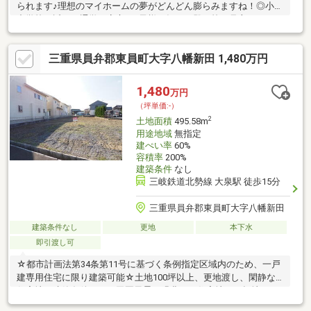
られます♪理想のマイホームの夢がどんどん膨らみますね！◎小・
中学校が近くて通学も安心♪お子様の毎日の登下校を見守りやす
い、子育てにぴったりの優しい環境ですね！◎解体更地渡しなの
で余計な解体費用がかかりません♪スムーズにお家づくりの計画が
三重県員弁郡東員町大字八幡新田 1,480万円
進められて嬉しいですね！◇周辺環境◇スーパー徒歩約6分♪・一
号舘東員店：徒歩約6分（約450ｍ）・ファミリーマート東員城山
店：徒歩約19分（約1500ｍ）・ココカラファイン東員店：徒歩約
1,480
万円
23分（約1800ｍ）・東員笹尾郵便局：徒歩約12分（約900ｍ）
（坪単価:-）
2
土地面積
495.58m
用途地域
無指定
建ぺい率
60%
容積率
200%
建築条件
なし
三岐鉄道北勢線 大泉駅 徒歩15分
三重県員弁郡東員町大字八幡新田
建築条件なし
更地
本下水
即引渡し可
☆都市計画法第34条第11号に基づく条例指定区域内のため、一戸
建専用住宅に限り建築可能☆土地100坪以上、更地渡し、閑静な
住宅地、建築条件なし、田園風景、緑豊かな住宅地、平坦地