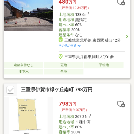
480
万円
（坪単価:12.34万円）
2
土地面積
128.6m
用途地域
無指定
建ぺい率
60%
容積率
200%
建築条件
なし
三岐鉄道北勢線 東員駅 徒歩12分
その他の交通
三重県員弁郡東員町大字山田
建築条件なし
更地
平坦地
本下水
角地
三重県伊賀市緑ケ丘南町 798万円
798
万円
（坪単価:9.90万円）
2
土地面積
267.21m
用途地域
１種中高
建ぺい率
60%
容積率
200%