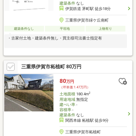
建築条件
なし
伊賀鉄道 茅町駅 徒歩18分
三重県伊賀市緑ケ丘南町
建築条件なし
平坦地
上物有り
・古家付土地・建築条件無し・買主様司法書士指定有
三重県伊賀市柘植町 80万円
80
万円
（坪単価:1.47万円）
2
土地面積
180.4m
用途地域
無指定
建ぺい率
-
容積率
-
建築条件
なし
関西本線 柘植駅 徒歩9分
三重県伊賀市柘植町