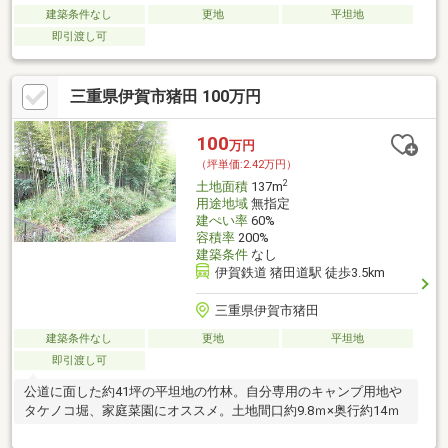
建築条件なし
更地
平坦地
即引渡し可
三重県伊賀市猪田 100万円
100
万円
（坪単価:2.42万円）
2
土地面積
137m
用途地域
無指定
建ぺい率
60%
容積率
200%
建築条件
なし
伊賀鉄道 猪田道駅 徒歩3.5km
三重県伊賀市猪田
建築条件なし
更地
平坦地
即引渡し可
公道に面した約41坪の平坦地の竹林。自分専用のキャンプ用地や
タケノコ堀、家庭菜園にオススメ。土地間口約9.8ｍ×奥行約14ｍ