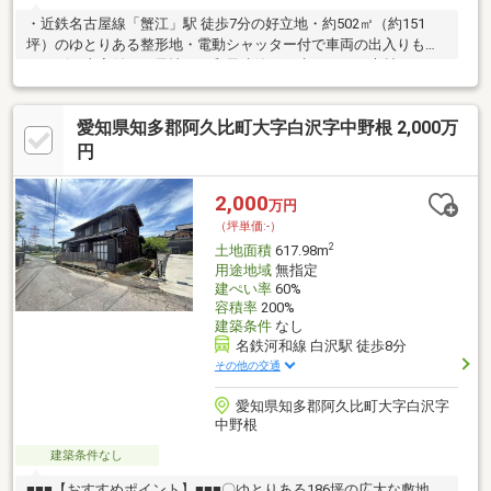
・近鉄名古屋線「蟹江」駅 徒歩7分の好立地・約502㎡（約151
坪）のゆとりある整形地・電動シャッター付で車両の出入りもス
ムーズ・古家付き（風情ある和風建築／再生・リノベ素材として
も検討可）・市街化調整区域ならではの静かな住環境・広さ確
保・資材置場・駐車場・事業用地としても検討可能（※要許
愛知県知多郡阿久比町大字白沢字中野根 2,000万
可）・庭付き戸建て・古民家再生など“こだわり住宅”にも最適※開
発審査基準第16号案件となります、詳細はお気軽にご連絡下さ
円
い。
2,000
万円
（坪単価:-）
2
土地面積
617.98m
用途地域
無指定
建ぺい率
60%
容積率
200%
建築条件
なし
名鉄河和線 白沢駅 徒歩8分
その他の交通
愛知県知多郡阿久比町大字白沢字
中野根
建築条件なし
■■■【おすすめポイント】■■■〇ゆとりある186坪の広大な敷地。