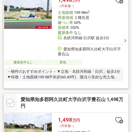
万円
（坪単価:-）
2
土地面積
199.98m
用途地域
２種住居
建ぺい率
60%
容積率
200%
建築条件
なし
名鉄河和線 白沢駅 徒歩2分
愛知県知多郡阿久比町大字白沢字
豊石山
建築条件なし
更地
－物件のおすすめポイント－▼立地・名鉄河和線「白沢」徒歩2分
▼特徴・土地面積199.98平米(約60.49坪)、陽当り良好な売土地・
お庭や事務所付の住まいも検討しやすい広さ・前面道路は幅員約
6.0mの公道、接道間口は約8.1m・お好きなハウスメーカー・工務
店で建築できます・現況更地、公営水道・公共下水対応▼周辺環
愛知県知多郡阿久比町大字白沢字豊石山 1,498万
境・カネスエ阿久比店 徒歩9分(約700m)・セブンイレブン阿久比
白沢店 徒歩9分(約650m)・スギ薬局阿久比店 徒歩3分(約210m)■
円
ご希望の住まい探しをお手伝いします ━━━━━・・・物件の詳
細・ご相談はお気軽にお問い合わせください。
1,498
万円
（坪単価:-）
2