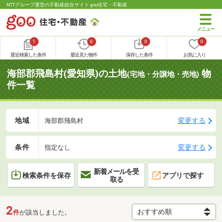
NTTグループ運営の不動産総合サイト goo住宅・不動産
1
0
0
0
最近検索した条件
最近見た物件
保存した条件
お気に入り
海部郡飛島村(愛知県)の土地
物
(宅地・分譲地・売地)
件一覧
地域
変更する
海部郡飛島村
条件
変更する
指定なし
新着メールを受
検索条件を保存
アプリで探す
取る
2
件
が該当しました。