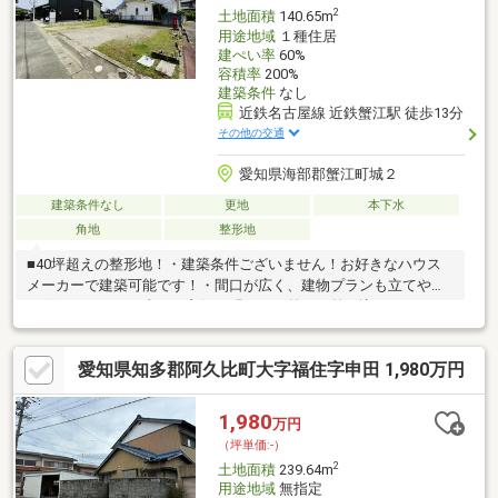
む）にて雨水を排水する必要があり、その費用は買主負担となり
2
土地面積
140.65m
ます。
用途地域
１種住居
建ぺい率
60%
容積率
200%
建築条件
なし
近鉄名古屋線 近鉄蟹江駅 徒歩13分
その他の交通
愛知県海部郡蟹江町城２
建築条件なし
更地
本下水
角地
整形地
■40坪超えの整形地！・建築条件ございません！お好きなハウス
メーカーで建築可能です！・間口が広く、建物プランも立てやす
い形です！！・日当たり良好！明るい日差しが差し込みますね
♪■2線利用可能！駅徒歩15分圏内に近鉄線とJR線有！・名古屋駅
まで乗り換え不要！通勤通学にも嬉しいですね！■閑静な住宅街♪
愛知県知多郡阿久比町大字福住字申田 1,980万円
周辺環境充実！・保育園まで徒歩約6分！子育て世代のお客様にも
◎・スーパーまで徒歩約9分！毎日のお買い物にも嬉しい距離！・
コンビニまで徒歩約9分！急な買い出しにも24時間対応◎※確定測
1,980
万円
量前の為面積の増減が生じる場合がございます。※セットバック
（坪単価:-）
要※敷地内南西に消火栓がございます。
2
土地面積
239.64m
用途地域
無指定