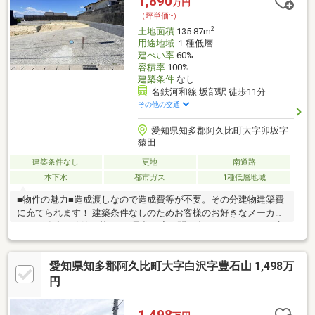
1,890
万円
（坪単価:-）
2
土地面積
135.87m
用途地域
１種低層
建ぺい率
60%
容積率
100%
建築条件
なし
名鉄河和線 坂部駅 徒歩11分
その他の交通
愛知県知多郡阿久比町大字卯坂字
猿田
建築条件なし
更地
南道路
本下水
都市ガス
1種低層地域
■物件の魅力■造成渡しなので造成費等が不要。その分建物建築費
に充てられます！ 建築条件なしのためお客様のお好きなメーカ
ー、工務店で建築可能です♪是非一度お問い合わせください！■生
活環境■・周辺商業施設が充実♪ドラッグストア徒歩約5分、コン
ビニ徒歩約6分♪・周辺は開けた低層の街並み。落ち着きと開放感
愛知県知多郡阿久比町大字白沢字豊石山 1,498万
を享受できる住宅地です。・名鉄河和線「坂部」駅まで徒歩約11
分。バス停まで徒歩約3分。通勤通学に便利な立地です。■英比小
円
学校 954ｍ 徒歩約12分■阿久比中学校 1517ｍ 徒歩約19分
1,498