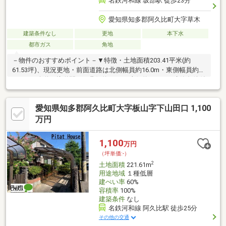
名鉄河和線 坂部駅 徒歩23分
愛知県知多郡阿久比町大字草木
建築条件なし
更地
本下水
都市ガス
角地
－物件のおすすめポイント－▼特徴・土地面積203.41平米(約
61.53坪)、現況更地・前面道路は北側幅員約16.0m・東側幅員約
12.0mの公道・接道間口は北側約9.8m・東側約18.1m・建築条件付
宅地販売ではありません・お好きなハウスメーカー・工務店を選
んで建築できます・建ぺい率60％・容積率200％・都市ガス対応
愛知県知多郡阿久比町大字板山字下山田口 1,100
▼周辺環境・ローソン阿久比草木店 徒歩1分(約70m)・阿久比立草
木小学校 徒歩10分(約740m)・柏原公園 徒歩3分(約210m)■ ご希望
万円
の住まい探しをお手伝いします ━━━━━・・・物件の詳細・ご
相談はお気軽にお問い合わせください。
1,100
万円
（坪単価:-）
2
土地面積
221.61m
用途地域
１種低層
建ぺい率
60%
容積率
100%
建築条件
なし
名鉄河和線 阿久比駅 徒歩25分
その他の交通