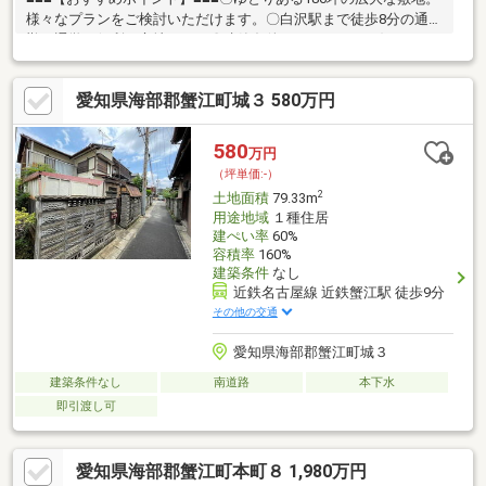
様々なプランをご検討いただけます。〇白沢駅まで徒歩8分の通
勤・通学に便利な立地です。〇建築条件なしのため、お好きなハ
ウスメーカー・工務店で建築可能です。〇陽当たり良好で明るく
快適な住まいづくりが可能です。〇のびのびとした時間を過ごせ
愛知県海部郡蟹江町城３ 580万円
る穏やかで心安らぐ住環境です。■■■【周辺環境】■■■〇ピアゴ
阿久比北店 約590ｍ（徒歩約8分）〇スギ薬局阿久比店 約610
ｍ（徒歩約8分）〇ドン・キホーテユーストア阿久比北店 約580
580
万円
ｍ（徒歩約8分）〇ファミリーマート阿久比インター店 約
（坪単価:-）
1.7km（車で約5分）
2
土地面積
79.33m
用途地域
１種住居
建ぺい率
60%
容積率
160%
建築条件
なし
近鉄名古屋線 近鉄蟹江駅 徒歩9分
その他の交通
愛知県海部郡蟹江町城３
建築条件なし
南道路
本下水
即引渡し可
愛知県海部郡蟹江町本町８ 1,980万円