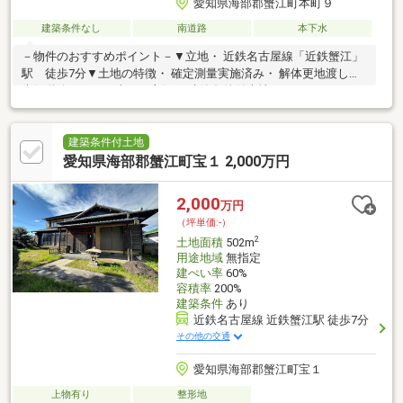
愛知県海部郡蟹江町本町９
建築条件なし
南道路
本下水
－物件のおすすめポイント－▼立地・ 近鉄名古屋線「近鉄蟹江」
駅 徒歩7分▼土地の特徴・ 確定測量実施済み・ 解体更地渡し・
南側道路につき日当たり良好・ 建築条件付売地ではありません・
お好きなハウスメーカー・工務店にて建築可能■ ご希望の住まい
探しをお手伝いします ━━━━・・・物件の詳細・ご相談はお気
軽にお問い合わせください。
建築条件付土地
愛知県海部郡蟹江町宝１ 2,000万円
2,000
万円
（坪単価:-）
2
土地面積
502m
用途地域
無指定
建ぺい率
60%
容積率
200%
建築条件
あり
近鉄名古屋線 近鉄蟹江駅 徒歩7分
その他の交通
愛知県海部郡蟹江町宝１
上物有り
整形地