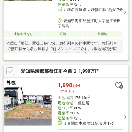
建築条件
なし
近鉄名古屋線 近鉄蟹江駅 徒歩17分
愛知県海部郡蟹江町大字蟹江新田
字鹿島
建築条件なし
更地
整形地
○近鉄「蟹江」駅徒歩約17分。急行列車の停車駅です。急行列車
で蟹江駅から名古屋駅まではノンストップです。○敷地面積が広
く約１２８坪ほどあり、２世帯住宅や大型住宅も対応可能です。
また周辺は閑静な住宅街です。 ❖；近くに公園もあり、子育て
世代にも適しています。❖；建築条件ありません。お好きなハウ
愛知県海部郡蟹江町今西２ 1,998万円
スメーカーや工務店で建築が可能です。❖；住宅ローンや建築プ
ランのご相談も承ります。お気軽にお申し付けくださいませ。
1,998
万円
（坪単価:-）
2
土地面積
175.14m
用途地域
１種住居
建ぺい率
60%
容積率
200%
建築条件
なし
ＪＲ関西本線 蟹江駅 徒歩17分