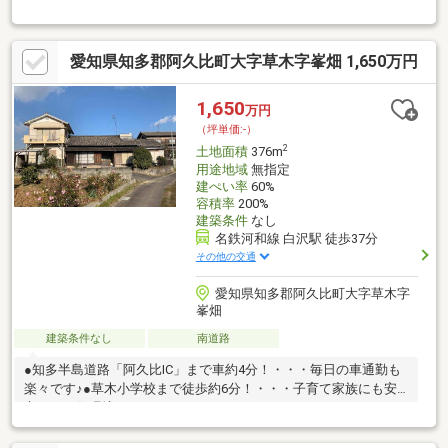
可能です♪ ◆日当たり・風通し良好の整形地◆間口も広く、幅広
い建築プランのご提案が可能です！◆開放感を感じられる角地◆
二方向に接するため圧迫感が少なく開放的です！◆周辺環境充実
愛知県知多郡阿久比町大字草木字峯畑 1,650万円
◆小学校・公園が徒歩5分以内、保育園も徒歩圏内で、子育て世
帯にもおすすめの立地です！阿久比インターも近く、名古屋方面
へのアクセスも良好です♪■■■【ご内覧・ご来店 ご希望のお客様
1,650
万円
へ】■■■◎ご来店・ご案内可能です！◎ご希望のお日にちをお気
（坪単価:-）
軽にご連絡ください♪
2
土地面積
376m
用途地域
無指定
建ぺい率
60%
容積率
200%
建築条件
なし
名鉄河和線 白沢駅 徒歩37分
その他の交通
愛知県知多郡阿久比町大字草木字
峯畑
建築条件なし
南道路
●知多半島道路「阿久比IC」まで車約4分！・・・毎日の車通勤も
楽々です♪●草木小学校まで徒歩約6分！・・・子育て家族にも安
心できる住環境ですね！＝＝＝＝＝＝＝＝＝＝＝＝＝＝＝＝＝＝
＝＝＝＝＝＝＝不動産SHOPナカジツとうかい・知多店の店内
は、まるでカフェのように リラックスできる落ち着きのある空間