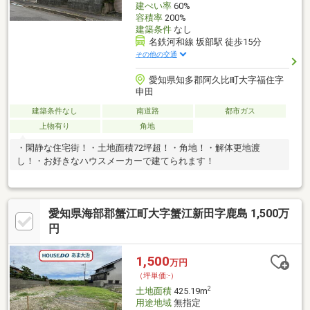
建ぺい率
60%
容積率
200%
建築条件
なし
名鉄河和線 坂部駅 徒歩15分
その他の交通
愛知県知多郡阿久比町大字福住字
申田
建築条件なし
南道路
都市ガス
上物有り
角地
・閑静な住宅街！・土地面積72坪超！・角地！・解体更地渡
し！・お好きなハウスメーカーで建てられます！
愛知県海部郡蟹江町大字蟹江新田字鹿島 1,500万
円
1,500
万円
（坪単価:-）
2
土地面積
425.19m
用途地域
無指定