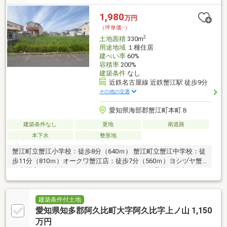
1,980
万円
（坪単価:-）
2
土地面積
330m
用途地域
１種住居
建ぺい率
60%
容積率
200%
建築条件
なし
近鉄名古屋線 近鉄蟹江駅 徒歩9分
その他の交通
愛知県海部郡蟹江町本町８
建築条件なし
更地
南道路
本下水
整形地
蟹江町立蟹江小学校：徒歩8分（640ｍ） 蟹江町立蟹江中学校：徒
歩11分（810ｍ）オークワ蟹江店：徒歩7分（560ｍ）ヨシヅヤ蟹
江専門店館：徒歩13分（982ｍ） Yストア蟹江食品舘：徒歩9分
（691ｍ） ファミリーマート蟹江本町店：徒歩3分（192ｍ） V・
drug蟹江本町店：徒歩9分（703ｍ） コーナン蟹江店：徒歩10分
（724ｍ） はばたき幼稚園：徒歩3分（210ｍ） キッズガーデンカ
建築条件付土地
リヨンの杜：徒歩7分（546ｍ） 蟹江郵便局：徒歩6分（435ｍ）
愛知県知多郡阿久比町大字阿久比字上ノ山 1,150
役所蟹江町役場：徒歩15分（1164ｍ） 名古屋銀行蟹江支店：徒歩
万円