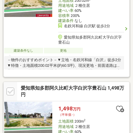
土地面積
200.02m
用途地域
２種住居
建ぺい率
60%
容積率
200%
建築条件
なし
名鉄河和線 白沢駅 徒歩2分
愛知県知多郡阿久比町大字白沢字
豊石山
建築条件なし
更地
－物件のおすすめポイント－▼立地・名鉄河和線「白沢」徒歩2分
▼特徴・土地面積200.02平米(約60.5坪)、現況更地・前面道路は幅
員約6.0mの公道、比較的駐車がスムーズ・接道間口は約7.9m・建
ぺい率60％・容積率200％・建築条件付宅地販売ではありませ
ん・お好きなハウスメーカー・工務店で建築できます▼周辺環
愛知県知多郡阿久比町大字白沢字豊石山 1,498万
境・カネスエ阿久比店 徒歩9分(約700m)・スギ薬局阿久比店 徒歩
3分(約210m)・セブンイレブン阿久比白沢店 徒歩9分(約650m)■ ご
円
希望の住まい探しをお手伝いします ━━━━━・・・物件の詳
細・ご相談はお気軽にお問い合わせください。
1,498
万円
（坪単価:-）
2
土地面積
200m
用途地域
２種住居
建ぺい率
60%