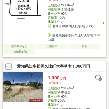
2
土地面積
222.89m
用途地域
１種低層
建ぺい率
60%
容積率
100%
建築条件
なし
名鉄河和線 阿久比駅 徒歩23分
愛知県知多郡阿久比町大字宮津字
山田
建築条件なし
上物有り
角地
1種低層地域
愛知県知多郡阿久比町大字草木 1,300万円
1,300
万円
（坪単価:-）
2
土地面積
203.41m
用途地域
準住居
建ぺい率
60%
容積率
200%
建築条件
なし