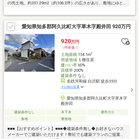
の売土地。約351.29m2（約106.2坪）の広さがあり、敷地にゆと
りを感じられます◎・建築条件なしのため、お好きなハウスメー
カーやプランでご検討いただけます！・東側公道約3.0m、北側公
道約4.0mに接道しており、角地に立地する開放感のある土地です
愛知県知多郡阿久比町大字草木字殿井田 920万円
♪・名鉄河和線「坂部」駅まで徒歩約33分、阿久比町コミュニテ
ィ「福池公園」停まで徒歩約5分。・草木小学校まで徒歩約6分、
草木保育園まで徒歩約4分、コンビニまで徒歩約3分と、生活しや
920
万円
すい環境がそろっています！・高台にある土地で、現況は古家あ
（坪単価:-）
り、引渡条件は解体更地渡しです。
2
土地面積
154.1m
用途地域
１種住居
建ぺい率
60%
容積率
200%
建築条件
なし
名鉄河和線 白沢駅 徒歩35分
その他の交通
愛知県知多郡阿久比町大字草木字
殿井田
建築条件なし
本下水
都市ガス
角地
整形地
■■■【おすすめポイント】■■■◆建築条件無し◆お好きなハウス
メーカーでご建築いただけます！弊社でも建築プランのご提案が