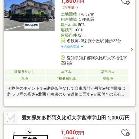
1,800
万円
（坪単価:-）
2
土地面積
176.32m
用途地域
１種低層
建ぺい率
50%
容積率
100%
建築条件
なし
名鉄河和線 巽ケ丘駅 徒歩22分
その他の交通
愛知県知多郡阿久比町大字福住字
高根台
建築条件なし
本下水
都市ガス
角地
1種低層地域
整形地
≪物件のポイント≫●建築条件なしで自由設計が可能●敷地面積は
約５３坪の広さ●北西と南東の６ｍ道路に面す●古家付きの安心解
体更地渡し ＊建築条件がなくお好きな会社で建てられます。両面
道路で陽当りも良好です。 ≪周辺環境のポイント≫●マルス東ヶ
丘店まで徒歩３分●高根台中央公園まで徒歩３分●東ヶ丘幼稚園ま
愛知県知多郡阿久比町大字宮津字山田 1,000万円
で徒歩８分 ＊スーパーや公園が徒歩３分と身近に揃います。穏や
かな生活が送れる住環境です。
1,000
万円
（坪単価:-）