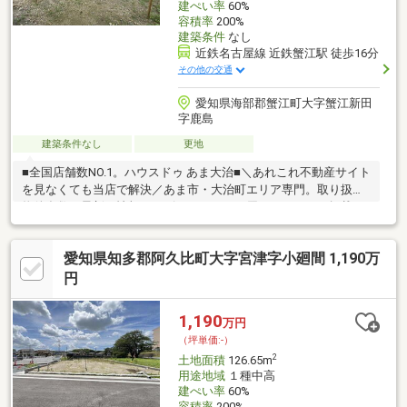
建ぺい率
60%
容積率
200%
建築条件
なし
近鉄名古屋線 近鉄蟹江駅 徒歩16分
その他の交通
愛知県海部郡蟹江町大字蟹江新田
字鹿島
建築条件なし
更地
■全国店舗数NO.1。ハウスドゥ あま大治■＼あれこれ不動産サイト
を見なくても当店で解決／あま市・大治町エリア専門。取り扱い
物件多数。最新の情報をスピーディーにお届け。ネットに掲載し
ていない物件は店頭でご紹介いたします。◆蟹江小学校/蟹江中学
校◆前面道路幅員約4.7ｍ◆間口約16.6ｍ◆近鉄蟹江駅まで徒歩約
愛知県知多郡阿久比町大字宮津字小廻間 1,190万
16分◆バス停まで徒歩6分※写真をクリックすると、詳細をご覧い
ただけます。
円
1,190
万円
（坪単価:-）
2
土地面積
126.65m
用途地域
１種中高
建ぺい率
60%
容積率
200%