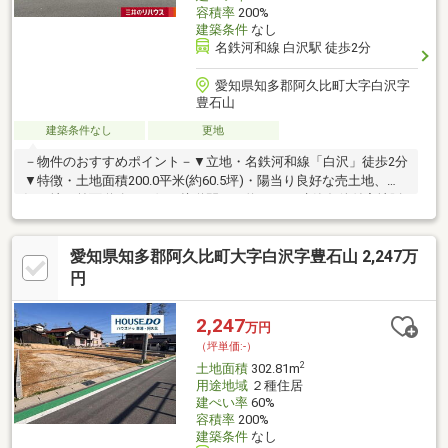
容積率
200%
建築条件
なし
名鉄河和線 白沢駅 徒歩2分
愛知県知多郡阿久比町大字白沢字
豊石山
建築条件なし
更地
－物件のおすすめポイント－▼立地・名鉄河和線「白沢」徒歩2分
▼特徴・土地面積200.0平米(約60.5坪)・陽当り良好な売土地、現
況更地・前面道路は西側、接道間口は約8.0m・建築条件付宅地販
売ではありません・お好きなハウスメーカー・建築会社を選択可
能・建ぺい率60％・容積率200％・公営水道・公共下水対応▼周
愛知県知多郡阿久比町大字白沢字豊石山 2,247万
辺環境・カネスエ阿久比店 徒歩9分(約700m)・セブンイレブン阿
久比白沢店 徒歩9分(約650m)・スギ薬局阿久比店 徒歩3分(約
円
210m)■ ご希望の住まい探しをお手伝いします ━━━━━・・・
物件の詳細・ご相談はお気軽にお問い合わせください。
2,247
万円
（坪単価:-）
2
土地面積
302.81m
用途地域
２種住居
建ぺい率
60%
容積率
200%
建築条件
なし