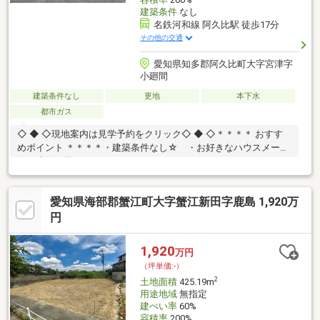
建築条件
なし
名鉄河和線 阿久比駅 徒歩17分
その他の交通
愛知県知多郡阿久比町大字宮津字
小廻間
建築条件なし
更地
本下水
都市ガス
◇ ◆ ◇現地案内は見学予約をクリック◇ ◆ ◇＊＊＊＊ おすす
めポイント ＊＊＊＊・建築条件なし☆ ・お好きなハウスメーカ
ーで建築可能♪＊＊＊＊＊＊＊＊＊＊＊＊＊＊＊＊ ーーライフ・
インフォメーションーー・東部小学校（徒歩約18分）・阿久比中
学校（徒歩約21分）ーーーーーーーーーーーーーーーーー 未公開
愛知県海部郡蟹江町大字蟹江新田字鹿島 1,920万
物件も多数あり！資料請求だけでもOK！Ｍ＆Ｋホームでは、◆お
客様第一目線のスタッフが親身になってお家探しのサポートを致
円
します！！◆住宅ローンアドバイザーによる資金相談が可能です
♪お問合せ・ご案内はお気軽にご相談ください！！
1,920
万円
（坪単価:-）
2
土地面積
425.19m
用途地域
無指定
建ぺい率
60%
容積率
200%