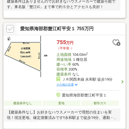
建築条件はありませんのでお好きなハウスメーカーで建築可能で
す。東名阪「蟹江IC」まで車で約５分とアクセスも良好！
愛知県海部郡蟹江町平安１ 755万円
755
万円
（坪単価:-）
2
土地面積
104.03m
用途地域
１種住居
建ぺい率
60%
容積率
200%
建築条件
なし
ＪＲ関西本線 永和駅 徒歩19分
その他の交通
愛知県海部郡蟹江町平安１
建築条件なし
更地
都市ガス
【建築条件なし】お好きなハウスメーカーで理想の住まいを実
現！現況更地、確定測量済みです!!永和駅まで徒歩19分、通勤・通
学にも便利な立地スーパーバローまで徒歩10分で毎日のお買い物
も快適学戸小学校まで徒歩9分と子育て世帯にも安心の環境近くに