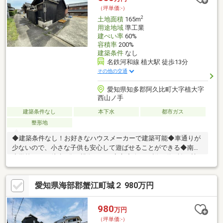
ています。
（坪単価:-）
2
土地面積
165m
用途地域
準工業
建ぺい率
60%
容積率
200%
建築条件
なし
名鉄河和線 植大駅 徒歩13分
その他の交通
愛知県知多郡阿久比町大字植大字
西山ノ手
建築条件なし
本下水
都市ガス
整形地
◆建築条件なし！お好きなハウスメーカーで建築可能◆車通りが
少ないので、小さな子供も安心して遊ばせることができる◆南部
小学校までは徒歩7分。親御さんも安心◆春には桜が咲き誇る植
公園までは徒歩約7分◆スーパーなど生活施設は徒歩圏内にあり
ます※雨水排水について現状は西側隣地との共有側溝（一部西側
愛知県海部郡蟹江町城２ 980万円
隣地所有）を利用し、南側隣地敷地内側溝を経由して排水してお
ります。本物件前面道路には側溝がありません。そのため隣地経
由以外の方法で雨水排水を行うには既設の道路側溝まで側溝を延
980
万円
長させるか雨水浸透桝もしくは浸透管（その両方同時施工を含
（坪単価:-）