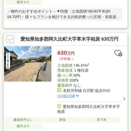
都市ガス
－物件のおすすめポイント－▼特徴・土地面積180.83平米(約
54.70坪)・様々なプランを検討できる比較的整った区画・前面道
路は北西側幅員約6.0mの公道、開放感有・建築条件付宅地販売で
はありません・お好きなハウスメーカー・工務店で建築可能・現
況更地、プランが決まり次第スムーズに建築へ移行可能▼周辺環
愛知県知多郡阿久比町大字草木字柏原 630万円
境・バロー蟹江店 徒歩6分(約450m)・スギ薬局蟹江店 徒歩6分(約
450m)・蟹江町立学戸小学校 徒歩10分(約800m)・錦公園 徒歩1分
(約40m)■ ご希望の住まい探しをお手伝いします
630
万円
━━━━━・・・物件の詳細・ご相談はお気軽にお問い合わせく
（坪単価:-）
ださい。
2
土地面積
146.41m
用途地域
１種住居
建ぺい率
60%
容積率
200%
建築条件
なし
名鉄河和線 白沢駅 徒歩33分
その他の交通
愛知県知多郡阿久比町大字草木字
柏原
建築条件なし
更地
本下水
都市ガス