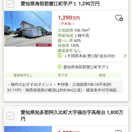
愛知県海部郡蟹江町学戸１ 1,290万円
徒歩約6分※写真をクリックすると、詳細をご覧いただけます。
1,290
万円
（坪単価:-）
2
土地面積
106.16m
用途地域
１種中高
建ぺい率
60%
容積率
150%
建築条件
なし
ＪＲ関西本線 蟹江駅 徒歩20分
愛知県海部郡蟹江町学戸１
建築条件なし
本下水
角地
－物件のおすすめポイント－▼特徴・土地面積106.16平米(約
32.11坪)・南西側道路の幅員は約8.0m(公道)・建築条件付宅地販
売ではありません・お好きなハウスメーカーや工務店で建築可
能・周囲には既に建物があり、近隣状況を考慮した設計が可能・
現況古家有、建物解体後に更地でのお引渡し▼周辺環境・新町ち
愛知県知多郡阿久比町大字福住字高根台 1,800万
びっこ公園 徒歩2分(約120m)・学戸小学校 徒歩5分(約380m)・ス
ギ薬局蟹江店 徒歩1分(約80m)■ ご希望の住まい探しをお手伝いし
円
ます ━━━━━・・・物件の詳細・ご相談はお気軽にお問い合わ
せください。