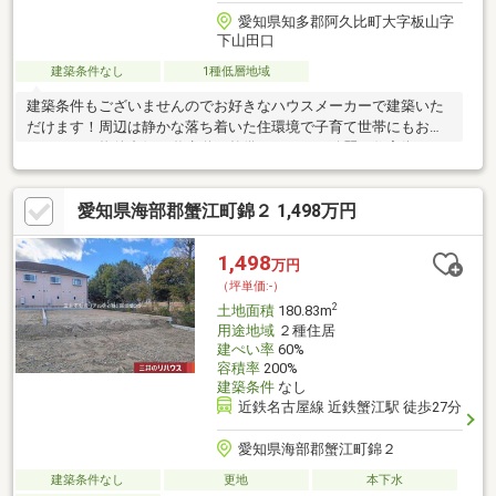
愛知県知多郡阿久比町大字板山字
下山田口
建築条件なし
1種低層地域
建築条件もございませんのでお好きなハウスメーカーで建築いた
だけます！周辺は静かな落ち着いた住環境で子育て世帯にもおす
すめです！物件裏側も遊歩道が整備されていて綺麗な住宅街で
す！
愛知県海部郡蟹江町錦２ 1,498万円
1,498
万円
（坪単価:-）
2
土地面積
180.83m
用途地域
２種住居
建ぺい率
60%
容積率
200%
建築条件
なし
近鉄名古屋線 近鉄蟹江駅 徒歩27分
愛知県海部郡蟹江町錦２
建築条件なし
更地
本下水