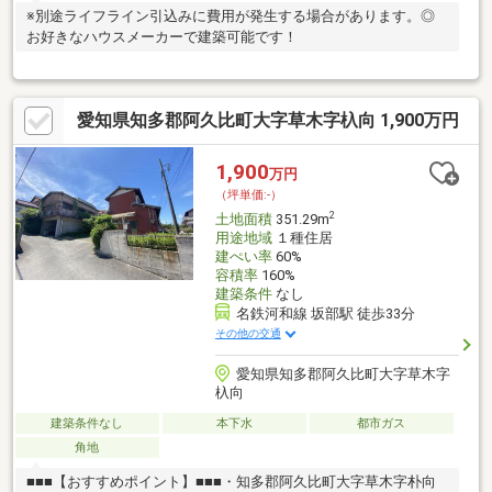
※別途ライフライン引込みに費用が発生する場合があります。◎
お好きなハウスメーカーで建築可能です！
愛知県知多郡阿久比町大字草木字杁向 1,900万円
1,900
万円
（坪単価:-）
2
土地面積
351.29m
用途地域
１種住居
建ぺい率
60%
容積率
160%
建築条件
なし
名鉄河和線 坂部駅 徒歩33分
その他の交通
愛知県知多郡阿久比町大字草木字
杁向
建築条件なし
本下水
都市ガス
角地
■■■【おすすめポイント】■■■・知多郡阿久比町大字草木字朴向