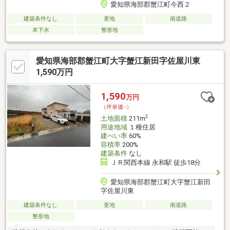
愛知県海部郡蟹江町今西２
建築条件なし
更地
南道路
本下水
整形地
愛知県海部郡蟹江町大字蟹江新田字佐屋川東
1,590万円
1,590
万円
（坪単価:-）
2
土地面積
211m
用途地域
１種住居
建ぺい率
60%
容積率
200%
建築条件
なし
ＪＲ関西本線 永和駅 徒歩18分
愛知県海部郡蟹江町大字蟹江新田
字佐屋川東
建築条件なし
更地
南道路
整形地