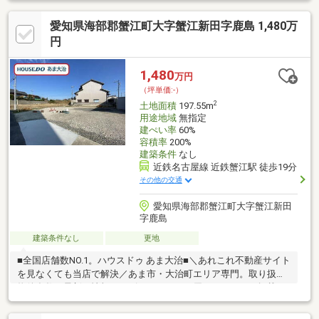
は学戸公園もあり、自然とふれあえる暮らしが叶います。
愛知県海部郡蟹江町大字蟹江新田字鹿島 1,480万
円
1,480
万円
（坪単価:-）
2
土地面積
197.55m
用途地域
無指定
建ぺい率
60%
容積率
200%
建築条件
なし
近鉄名古屋線 近鉄蟹江駅 徒歩19分
その他の交通
愛知県海部郡蟹江町大字蟹江新田
字鹿島
建築条件なし
更地
■全国店舗数NO.1。ハウスドゥ あま大治■＼あれこれ不動産サイト
を見なくても当店で解決／あま市・大治町エリア専門。取り扱い
物件多数。最新の情報をスピーディーにお届け。ネットに掲載し
ていない物件は店頭でご紹介いたします。◆新蟹江小学校/蟹江中
学校◆西側前面道路◆間口約 ｍ◆公園まで約40ｍ◆保育園まで