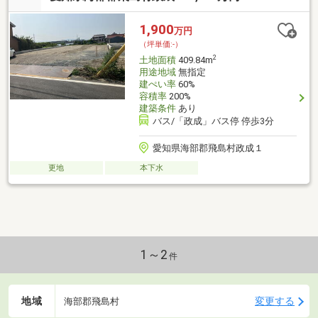
1,900
万円
（坪単価:-）
2
土地面積
409.84m
用途地域
無指定
建ぺい率
60%
容積率
200%
建築条件
あり
バス/「政成」バス停 停歩3分
愛知県海部郡飛島村政成１
更地
本下水
1～2
件
地域
変更する
海部郡飛島村