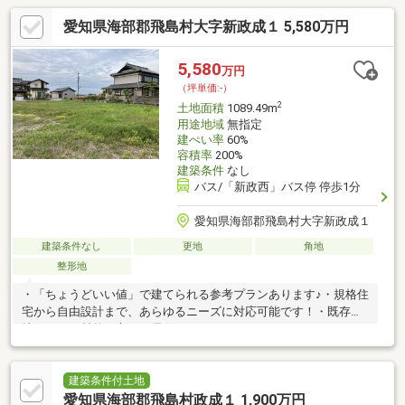
愛知県海部郡飛島村大字新政成１ 5,580万円
5,580
万円
（坪単価:-）
2
土地面積
1089.49m
用途地域
無指定
建ぺい率
60%
容積率
200%
建築条件
なし
バス/「新政西」バス停 停歩1分
愛知県海部郡飛島村大字新政成１
建築条件なし
更地
角地
整形地
・「ちょうどいい値」で建てられる参考プランあります♪・規格住
宅から自由設計まで、あらゆるニーズに対応可能です！・既存宅
地につき、村外の方でも居住いただけます。
建築条件付土地
愛知県海部郡飛島村政成１ 1,900万円