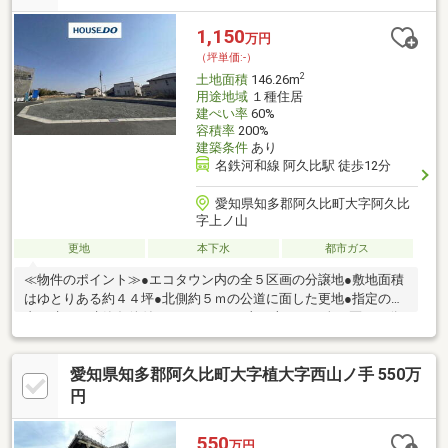
9分（662ｍ）
1,150
万円
（坪単価:-）
2
土地面積
146.26m
用途地域
１種住居
建ぺい率
60%
容積率
200%
建築条件
あり
名鉄河和線 阿久比駅 徒歩12分
愛知県知多郡阿久比町大字阿久比
字上ノ山
更地
本下水
都市ガス
≪物件のポイント≫●エコタウン内の全５区画の分譲地●敷地面積
はゆとりある約４４坪●北側約５ｍの公道に面した更地●指定の業
者と建てる建築条件付き＊エコタウン山ノ上にある全５区画の分
譲地です。北側道路に面した約４４坪の更地は、指定の建築業者
と建てる安心の建築条件付き物件となっています。≪周辺環境の
愛知県知多郡阿久比町大字植大字西山ノ手 550万
ポイント≫●阿久比駅まで徒歩１２分の近さ●阿久比中学校まで徒
歩１３分●南部小学校まで徒歩１８分の距離＊最寄りの阿久比駅
円
まで徒歩１２分、中学校へ徒歩１３分、小学校へ徒歩１８分で
す。保育園や役場、郵便局、薬局も徒歩圏内にバランス良く整っ
550
万円