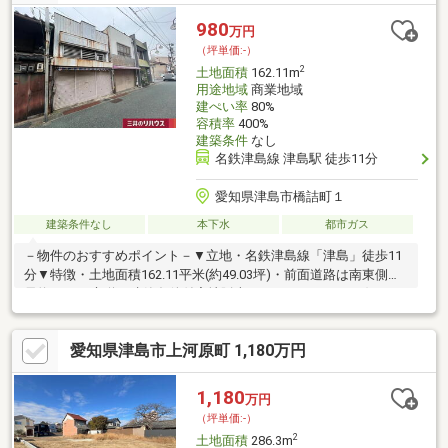
980
万円
（坪単価:-）
2
土地面積
162.11m
用途地域
商業地域
建ぺい率
80%
容積率
400%
建築条件
なし
名鉄津島線 津島駅 徒歩11分
愛知県津島市橋詰町１
建築条件なし
本下水
都市ガス
－物件のおすすめポイント－▼立地・名鉄津島線「津島」徒歩11
分▼特徴・土地面積162.11平米(約49.03坪)・前面道路は南東側幅
員約5.2mの市道・建築条件付宅地販売ではありません・お好きな
ハウスメーカー・工務店等で建築可能※容積率は前面道路幅員に
よる制限を受けます■ ご希望の住まい探しをお手伝いします
愛知県津島市上河原町 1,180万円
━━━━━・・・物件の詳細・ご相談はお気軽にお問い合わせく
ださい。※東側隣接地別途売り出し中のため同時購入も可能で
す。 土地面積129.75平米（約39.24坪） 販売価格780万円 土
1,180
万円
地面積：425.30平米（約128.65坪） 販売価格1280万円
（坪単価:-）
2
土地面積
286.3m