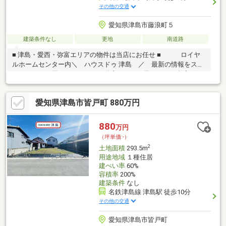
その他の交通
愛知県津島市藤浪町５
建築条件なし
更地
南道路
■ 津島・愛西・弥富エリアの物件は当店にお任せ ■ ロイヤ
ルホームセンター内＼ ハウスドゥ 津島 ／ 最新の情報をスピ
ーディーにお届け！あれこれ不動産サイトを見なくても当店で解
決！ネットに掲載していない物件は店頭でご紹介いたします。◆
北小学校/藤浪中学校◆現況更地◆南側公道に接道◆間口約11.7ｍ
愛知県津島市皆戸町 880万円
◆名鉄町方駅まで徒歩約9分※写真をクリックすると、詳細をご覧
いただけます。
880
万円
（坪単価:-）
2
土地面積
293.5m
用途地域
１種住居
建ぺい率
60%
容積率
200%
建築条件
なし
名鉄津島線 津島駅 徒歩10分
その他の交通
愛知県津島市皆戸町