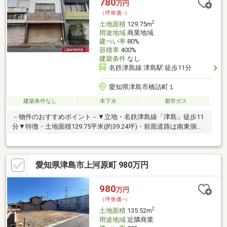
780
万円
（坪単価:-）
2
土地面積
129.75m
用途地域
商業地域
建ぺい率
80%
容積率
400%
建築条件
なし
名鉄津島線 津島駅 徒歩11分
愛知県津島市橋詰町１
建築条件なし
本下水
都市ガス
－物件のおすすめポイント－▼立地・名鉄津島線「津島」徒歩11
分▼特徴・土地面積129.75平米(約39.24坪)・前面道路は南東側幅
員約5.2mの市道・お好きな建築会社で建築可能・建物等解体、更
地渡し※容積率は前面道路幅員による制限を受けます※西側・東側
隣接地別途売り出し中のため同時購入も可能です。 西側：土地
愛知県津島市上河原町 980万円
面積162.11平米（約49.03坪） 販売価格980万円 東側：
土地面積：425.30平米（約128.65坪） 販売価格1280万円
980
万円
（坪単価:-）
2
土地面積
135.52m
用途地域
近隣商業