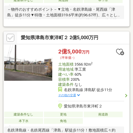
建築条件なし
南道路
本下水
－物件のおすすめポイント－▼立地・名鉄津島線・尾西線「津
島」徒歩11分▼特徴・土地面積319.6平米(約96.67坪)、広々とした
敷地・南側は幅員約10.0m～約10.8mの公道、開放感有・接道間口
は約10.8m・建築条件付宅地販売ではありません・周辺は既に建
物があり、近隣状況を考慮した設計が可能・現況古家有、解体後
愛知県津島市東洋町２ 2億5,000万円
更地にて引渡し▼周辺環境・北小学校 徒歩7分(約500m)・フィー
ル津島店 徒歩7分(約500m)・天王川公園 徒歩8分(約570m)■ ご希
望の住まい探しをお手伝いします ━━━━━・・・物件の詳細・
2億5,000
万円
ご相談はお気軽にお問い合わせください。
（坪単価:-）
2
土地面積
3566.92m
用途地域
準工業
建ぺい率
60%
容積率
200%
建築条件
なし
名鉄津島線 津島駅 徒歩11分
その他の交通
愛知県津島市東洋町２
建築条件なし
更地
南道路
本下水
角地
名鉄津島線・名鉄尾西線「津島」駅徒歩11分！敷地面積広々約