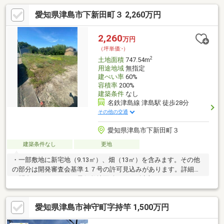
西小学校/天王中学校◆解体更地渡し◆北東角地◆生活至便な住
愛知県津島市下新田町３ 2,260万円
環境◆近くには緑豊かな天王川公園あり※写真をクリックする
と、詳細をご覧いただけます。勤続年数が短い方・自営業者・他
に借り入れがあるなどまずはお気軽にご相談ください！豊富な実
2,260
万円
績をもとに最適な住宅ローンをご提案！
（坪単価:-）
2
土地面積
747.54m
用途地域
無指定
建ぺい率
60%
容積率
200%
建築条件
なし
名鉄津島線 津島駅 徒歩28分
その他の交通
愛知県津島市下新田町３
建築条件なし
更地
・一部敷地に新宅地（9.13㎡）、畑（13㎡）を含みます。その他
の部分は開発審査会基準１７号の許可見込みがあります。詳細は
お問合せください。・最低敷地面積は160㎡以上です。
愛知県津島市神守町字持竿 1,500万円