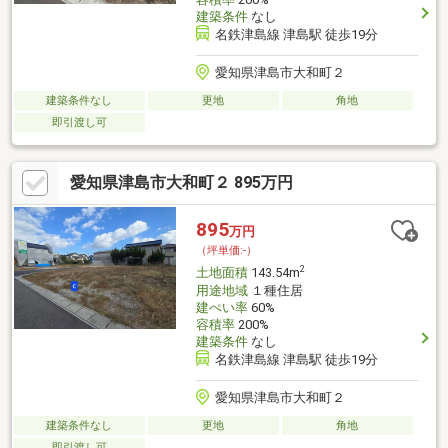
建築条件
なし
名鉄津島線 津島駅 徒歩19分
愛知県津島市大和町２
建築条件なし
更地
角地
即引渡し可
愛知県津島市大和町２ 895万円
895
万円
（坪単価:-）
2
土地面積
143.54m
用途地域
１種住居
建ぺい率
60%
容積率
200%
建築条件
なし
名鉄津島線 津島駅 徒歩19分
愛知県津島市大和町２
建築条件なし
更地
角地
即引渡し可