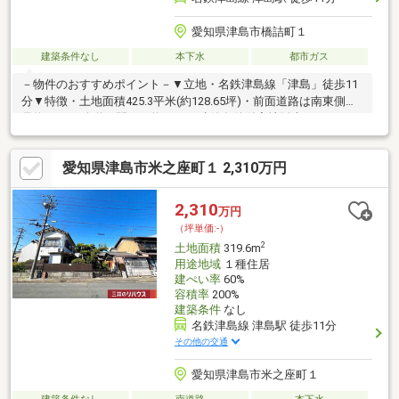
愛知県津島市橋詰町１
建築条件なし
本下水
都市ガス
－物件のおすすめポイント－▼立地・名鉄津島線「津島」徒歩11
分▼特徴・土地面積425.3平米(約128.65坪)・前面道路は南東側幅
員約5.2mの公道、間口は約8.8m・建築条件付宅地販売ではありま
せん・お好きなハウスメーカー・工務店等で建築可能・都市ガス
に対応 ※津島ガス▼周辺環境・ファミリーマート津島橋詰町店 徒
愛知県津島市米之座町１ 2,310万円
歩3分(約230m)・西小学校 徒歩11分(約870m)・天王川公園 徒歩3
分(約230m)※容積率は前面道路幅員による制限を受けます■ ご希
望の住まい探しをお手伝いします ━━━━━・・・物件の詳細・
2,310
万円
ご相談はお気軽にお問い合わせください。
（坪単価:-）
2
土地面積
319.6m
用途地域
１種住居
建ぺい率
60%
容積率
200%
建築条件
なし
名鉄津島線 津島駅 徒歩11分
その他の交通
愛知県津島市米之座町１