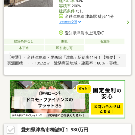
建ぺい率
80%
容積率
200%
建築条件
なし
名鉄津島線 津島駅 徒歩11分
その他の交通
愛知県津島市上河原町
建築条件なし
更地
南道路
本下水
即引渡し可
【交通】・名鉄津島線・尾西線「津島」駅徒歩11分！【概要】・
実測面積・・・135.52㎡・近隣商業地域・建蔽率：80％・容積
率：200％【周辺環境】・ファミリマート津島橋詰町店ま
で・・・390ｍ（徒歩5分）・ドラッグスギヤマ津島北店ま
で・・・690ｍ（徒歩9分）・フィール津島店まで・・・660ｍ
（徒歩9分）○資料請求・現地のご見学はお気軽にお問い合わせく
ださい♪三井住友トラスト不動産 名古屋センター【０１２０－８
８－００７６】
愛知県津島市橋詰町１ 980万円