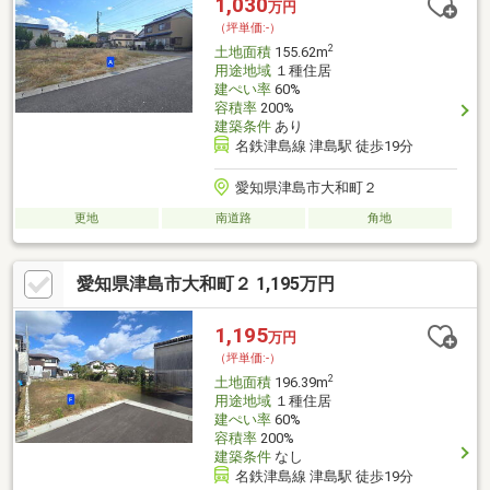
1,030
万円
（坪単価:-）
2
土地面積
155.62m
用途地域
１種住居
建ぺい率
60%
容積率
200%
建築条件
あり
名鉄津島線 津島駅 徒歩19分
愛知県津島市大和町２
更地
南道路
角地
愛知県津島市大和町２ 1,195万円
1,195
万円
（坪単価:-）
2
土地面積
196.39m
用途地域
１種住居
建ぺい率
60%
容積率
200%
建築条件
なし
名鉄津島線 津島駅 徒歩19分