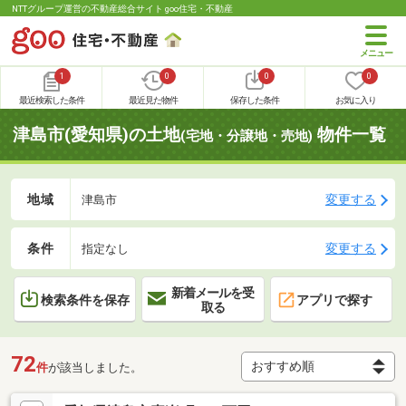
NTTグループ運営の不動産総合サイト goo住宅・不動産
1
0
0
0
最近検索した条件
最近見た物件
保存した条件
お気に入り
津島市(愛知県)の土地
物件一覧
(宅地・分譲地・売地)
地域
変更する
津島市
条件
変更する
指定なし
新着メールを受
検索条件を保存
アプリで探す
取る
72
件
が該当しました。