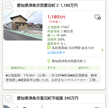
北小学校/藤浪中学校◆東側公道に接道◆間口約7ｍ◆解体更地渡
愛知県津島市西愛宕町２ 1,180万円
し◆名鉄町方駅まで徒歩約12分※写真をクリックすると、詳細を
ご覧いただけます。
1,180
万円
（坪単価:-）
2
土地面積
173m
用途地域
１種住居
建ぺい率
60%
容積率
200%
建築条件
なし
名鉄尾西線 日比野駅 徒歩12分
その他の交通
愛知県津島市西愛宕町２
建築条件なし
本下水
都市ガス
■土地面積：173.00㎡（公簿）・52.33坪■角地■確定測量後、解体
更地渡し■建築条件は無いため、お好きなハウスメーカー・工務
店にて建築可能
愛知県津島市葉苅町字稲葉 390万円