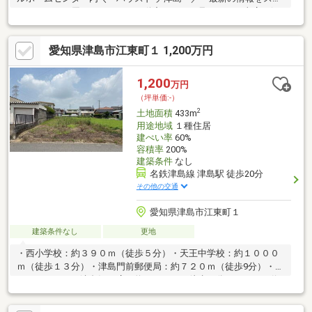
ーディーにお届け！あれこれ不動産サイトを見なくても当店で解
決！ネットに掲載していない物件は店頭でご紹介いたします。◆
東小学校/藤浪中学校◆解体更地渡し◆北西角地◆建築条件なし
愛知県津島市江東町１ 1,200万円
土地◆再建築可能◆ヨシヅヤ津島本店徒歩約8分※写真をクリック
すると、詳細をご覧いただけます。
1,200
万円
（坪単価:-）
2
土地面積
433m
用途地域
１種住居
建ぺい率
60%
容積率
200%
建築条件
なし
名鉄津島線 津島駅 徒歩20分
その他の交通
愛知県津島市江東町１
建築条件なし
更地
・西小学校：約３９０ｍ（徒歩５分）・天王中学校：約１０００
ｍ（徒歩１３分）・津島門前郵便局：約７２０ｍ（徒歩9分）・フ
ァミリーマート津島江西店：約２３０ｍ（徒歩３分）・いちい信
用金庫江東支店約１９０ｍ（徒歩３分）