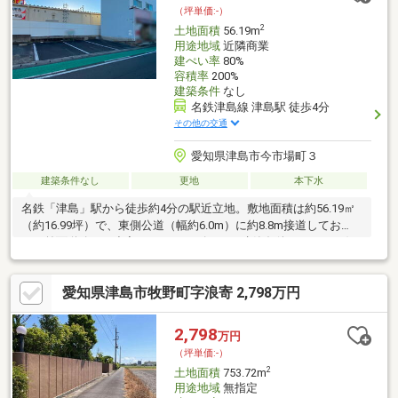
（坪単価:-）
2
土地面積
56.19m
用途地域
近隣商業
建ぺい率
80%
容積率
200%
建築条件
なし
名鉄津島線 津島駅 徒歩4分
その他の交通
愛知県津島市今市場町３
建築条件なし
更地
本下水
名鉄「津島」駅から徒歩約4分の駅近立地。敷地面積は約56.19㎡
（約16.99坪）で、東側公道（幅約6.0m）に約8.8m接道してお
り、前面道路との出入りもスムーズです。建築条件はなく、お好
みの工務店・ハウスメーカーで自由に建築可能。現況南側が駐車
場のため、日照も確保しやすい立地となっております（将来の利
愛知県津島市牧野町字浪寄 2,798万円
用状況により変動の可能性あり）。生活利便施設が徒歩圏内に揃
い、駅近ながら落ち着いた住環境も魅力。確定測量後にてお引渡
し予定です。
2,798
万円
（坪単価:-）
2
土地面積
753.72m
用途地域
無指定