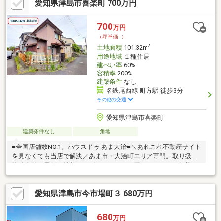
愛知県津島市喜楽町 700万円
700
万円
（坪単価:-）
2
土地面積
101.32m
用途地域
１種住居
建ぺい率
60%
容積率
200%
建築条件
なし
名鉄尾西線 町方駅 徒歩3分
その他の交通
愛知県津島市喜楽町
建築条件なし
角地
■全国店舗数NO.1。ハウスドゥ あま大治■＼あれこれ不動産サイト
を見なくても当店で解決／あま市・大治町エリア専門。取り扱い
物件多数。最新の情報をスピーディーにお届け。ネットに掲載し
ていない物件は店頭でご紹介いたします。◆北小学校/藤浪中学校
◆西側間口約10.3ｍ◆名鉄尾西線「町方駅」まで徒歩3分◆クリ
愛知県津島市今市場町３ 680万円
ニックまで徒歩6分◆スーパーまで徒歩10分※写真をクリックする
と、詳細をご覧いただけます。
680
万円