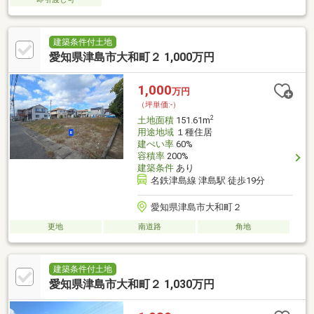
建築条件付土地
愛知県津島市大和町２ 1,000万円
1,000
万円
（坪単価:-）
2
土地面積
151.61m
用途地域
１種住居
建ぺい率
60%
容積率
200%
建築条件
あり
名鉄津島線 津島駅 徒歩19分
愛知県津島市大和町２
更地
南道路
角地
建築条件付土地
愛知県津島市大和町２ 1,030万円