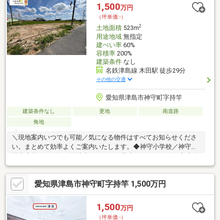
1,500
万円
（坪単価:-）
2
土地面積
523m
用途地域
無指定
建ぺい率
60%
容積率
200%
建築条件
なし
名鉄津島線 木田駅 徒歩29分
その他の交通
愛知県津島市神守町字持竿
建築条件なし
更地
南道路
角地
＼現地案内いつでも可能／気になる物件はすべてお知らせくださ
い。まとめて効率よくご案内いたします。◆神守小学校／神守中
学校◆約１５８坪の敷地◆ゆとりある駐車スペースを確保◆建築
条件なし◆建築会社のご紹介も可能□□建売以外のご相談も対応□□
注文住宅や中古＋リフォームのご相談も大歓迎！取引経験豊富な
愛知県津島市神守町字持竿 1,500万円
スタッフがメリット・デメリットから取得手続きまで丁寧にご説
明します。◇◇住宅ローンなどのお手続きについて◇◇毎月のお
支払い、諸費用、購入手続きから新築オプションまで丁寧にサポ
1,500
万円
ート。勤続年数が短い方・お借入のある方・フルローンご希望の
（坪単価:-）