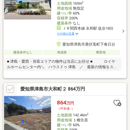
2
土地面積
165m
用途地域
無指定
建ぺい率
60%
容積率
200%
建築条件
なし
ＪＲ関西本線 永和駅 徒歩18分
その他の交通
愛知県津島市鹿伏兎町下春日台
建築条件なし
南道路
整形地
■ 津島・愛西・弥富エリアの物件は当店にお任せ ■ ロイヤ
ルホームセンター内＼ ハウスドゥ 津島 ／ 最新の情報をスピ
ーディーにお届け！あれこれ不動産サイトを見なくても当店で解
決！ネットに掲載していない物件は店頭でご紹介いたします。◆
神島田小学校/暁中学校◆解体更地渡し◆南側公道に接道◆整形
愛知県津島市大和町２ 864万円
地◆閑静な住宅街※写真をクリックすると、詳細をご覧いただけ
ます。勤続年数が短い方・自営業者・他に借り入れがあるなどま
ずはお気軽にご相談ください！豊富な実績をもとに最適な住宅ロ
864
万円
ーンをご提案！
（坪単価:-）
2
土地面積
142.46m
用途地域
１種住居
建ぺい率
60%
容積率
200%