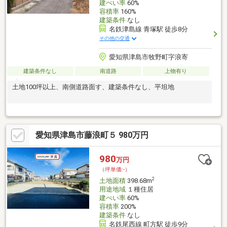
建ぺい率
60%
容積率
160%
建築条件
なし
名鉄津島線 青塚駅 徒歩8分
その他の交通
愛知県津島市牧野町字浪寄
建築条件なし
南道路
上物有り
土地100坪以上、南側道路面す、建築条件なし、平坦地
愛知県津島市藤浪町５ 980万円
980
万円
（坪単価:-）
2
土地面積
398.68m
用途地域
１種住居
建ぺい率
60%
容積率
200%
建築条件
なし
名鉄尾西線 町方駅 徒歩9分