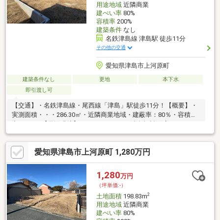
用途地域
近隣商業
建ぺい率
80%
容積率
200%
建築条件
なし
名鉄津島線 津島駅 徒歩11分
その他の交通
愛知県津島市上河原町
建築条件なし
更地
本下水
即引渡し可
【交通】・名鉄津島線・尾西線「津島」駅徒歩11分！【概要】・
実測面積・・・286.30㎡・近隣商業地域・建蔽率：80％・容積
率：200％【周辺環境】・ファミリマート津島橋詰町店ま
で・・・390ｍ（徒歩5分）・ドラッグスギヤマ津島北店ま
で・・・690ｍ（徒歩9分）・フィール津島店まで・・・660ｍ
愛知県津島市上河原町 1,280万円
（徒歩9分）○資料請求・現地のご見学はお気軽にお問い合わせく
ださい♪三井住友トラスト不動産 名古屋センター【０１２０－８
８－００７６】
1,280
万円
（坪単価:-）
2
土地面積
198.83m
用途地域
近隣商業
建ぺい率
80%