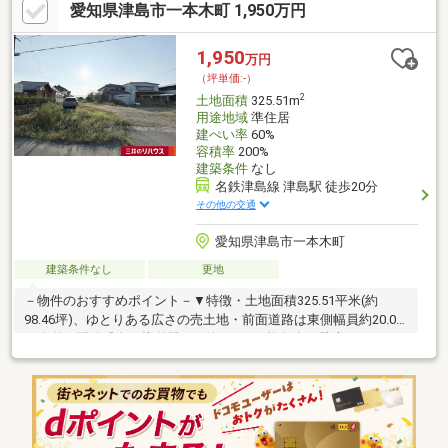
愛知県津島市一本木町 1,950万円
1,950
万円
（坪単価:-）
2
土地面積
325.51m
用途地域
準住居
建ぺい率
60%
容積率
200%
建築条件
なし
名鉄津島線 津島駅 徒歩20分
その他の交通
愛知県津島市一本木町
建築条件なし
更地
－物件のおすすめポイント－▼特徴・土地面積325.51平米(約
98.46坪)、ゆとりある広さの売土地・前面道路は東側幅員約20.0m
の公道、開放感有・接道間口は約10.9m、複数台の駐車スペース
も検討可能・採光や窓の位置等、周囲の建物を考慮したプランニ
ングが可能・現況更地、プラン確定後スムーズに建築へ移行可
能・お好きなハウスメーカー・工務店等で建築可能▼周辺環境・
津島市立西小学校 徒歩5分(約350m)・ドラッグストア「ゲンキー
一本木店」徒歩2分(約90m)■ ご希望の住まい探しをお手伝いしま