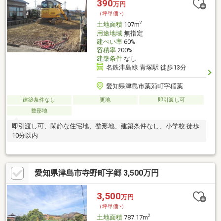
390
万円
（坪単価:-）
2
土地面積
107m
用途地域
無指定
建ぺい率
60%
容積率
200%
建築条件
なし
名鉄津島線 青塚駅 徒歩13分
愛知県津島市葉苅町字稲葉
建築条件なし
更地
即引渡し可
整形地
即引渡し可、閑静な住宅地、整形地、建築条件なし、小学校 徒歩
10分以内
愛知県津島市寺野町字郷 3,500万円
3,500
万円
（坪単価:-）
2
土地面積
787.17m