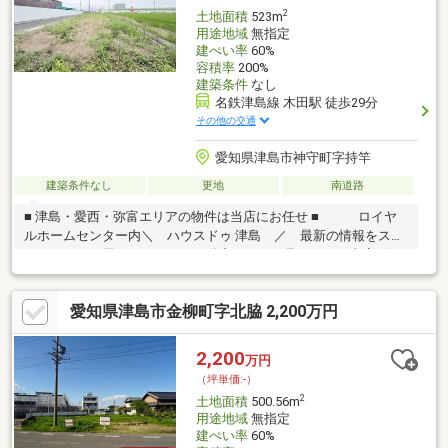
方もご相談ください。相談無料！
2
土地面積
523m
用途地域
無指定
建ぺい率
60%
容積率
200%
建築条件
なし
名鉄津島線 木田駅 徒歩29分
その他の交通
愛知県津島市神守町字持竿
建築条件なし
更地
南道路
■ 津島・愛西・弥富エリアの物件は当店にお任せ ■ ロイヤ
ルホームセンター内＼ ハウスドゥ 津島 ／ 最新の情報をスピ
ーディーにお届け！あれこれ不動産サイトを見なくても当店で解
決！ネットに掲載していない物件は店頭でご紹介いたします。◆
神守小学校/神守中学校◆現況更地◆南側公道に接道◆間口約51
愛知県津島市金柳町字北脇 2,200万円
ｍ◆ヤマナカ神守店徒歩約2分※写真をクリックすると、詳細をご
覧いただけます。勤続年数が短い方・自営業者・他に借り入れが
あるなどまずはお気軽にご相談ください！豊富な実績をもとに最
2,200
万円
適な住宅ローンをご提案！
（坪単価:-）
2
土地面積
500.56m
用途地域
無指定
建ぺい率
60%