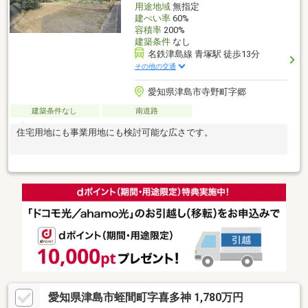
用途地域
無指定
建ぺい率
60%
容積率
200%
建築条件
なし
名鉄津島線 青塚駅 徒歩13分
その他の交通
愛知県津島市寺野町字郷
建築条件なし
南道路
住宅用地にも事業用地にも検討可能な広さです。
愛知県津島市蛭間町字喜多神 1,780万円