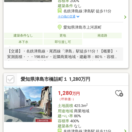
容積率
200%
建築条件
なし
名鉄津島線 津島駅 徒歩11分
その他の交通
愛知県津島市上河原町
建築条件なし
更地
南道路
本下水
即引渡し可
【交通】・名鉄津島線・尾西線「津島」駅徒歩11分！【概要】・
実測面積・・・198.83㎡・近隣商業地域・建蔽率：80％・容積
率：200％【周辺環境】・ファミリマート津島橋詰町店ま
で・・・390ｍ（徒歩5分）・ドラッグスギヤマ津島北店ま
で・・・690ｍ（徒歩9分）・フィール津島店まで・・・660ｍ
愛知県津島市橋詰町１ 1,280万円
（徒歩9分）○資料請求・現地のご見学はお気軽にお問い合わせく
ださい♪三井住友トラスト不動産 名古屋センター【０１２０－８
８－００７６】
1,280
万円
（坪単価:-）
2
土地面積
425.3m
用途地域
商業地域
建ぺい率
80%
容積率
400%
建築条件
なし
名鉄津島線 津島駅 徒歩11分