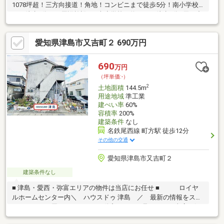
1078坪超！三方向接道！角地！コンビニまで徒歩5分！南小学校
まで徒歩5分！～周辺施設～■南小学校 約380ｍ/徒歩5分■天王中
学校 約1430ｍ/徒歩18分■津島幼稚園 約740ｍ/徒歩10分■津島
市立共存園保育所 約150ｍ/徒歩2分■フィール津島店 約970ｍ/
愛知県津島市又吉町２ 690万円
徒歩13分■オークワ愛西プラザ店 約1060ｍ/徒歩14分■Yストア津
島駅東店 約1200ｍ/徒歩15分■B＆Dドラッグストア津島店 約
640ｍ/徒歩8分■ファミリーマート津島橘町店 約370ｍ/徒歩5分■
690
万円
東洋町公園 約120ｍ/徒歩2分
（坪単価:-）
2
土地面積
144.5m
用途地域
準工業
建ぺい率
60%
容積率
200%
建築条件
なし
名鉄尾西線 町方駅 徒歩12分
その他の交通
愛知県津島市又吉町２
建築条件なし
■ 津島・愛西・弥富エリアの物件は当店にお任せ ■ ロイヤ
ルホームセンター内＼ ハウスドゥ 津島 ／ 最新の情報をスピ
ーディーにお届け！あれこれ不動産サイトを見なくても当店で解
決！ネットに掲載していない物件は店頭でご紹介いたします。◆