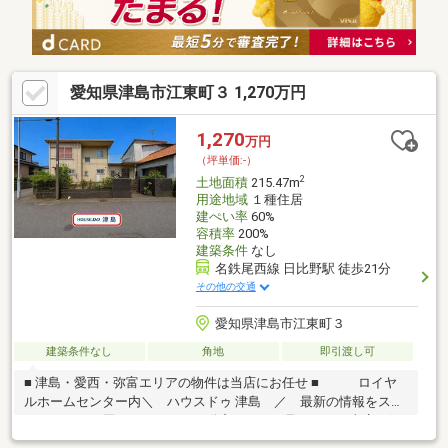
す ━━━━━・・・物件の詳細・ご相談はお気軽にお問い合わせ
ください。
愛知県津島市江東町３ 1,270万円
1,270
万円
（坪単価:-）
2
土地面積
215.47m
用途地域
１種住居
建ぺい率
60%
容積率
200%
建築条件
なし
名鉄尾西線 日比野駅 徒歩21分
その他の交通
愛知県津島市江東町３
建築条件なし
角地
即引渡し可
■ 津島・愛西・弥富エリアの物件は当店にお任せ ■ ロイヤ
ルホームセンター内＼ ハウスドゥ 津島 ／ 最新の情報をスピ
ーディーにお届け！あれこれ不動産サイトを見なくても当店で解
決！ネットに掲載していない物件は店頭でご紹介いたします。◆