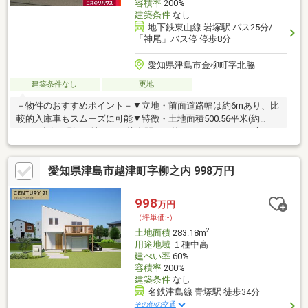
容積率
200%
建築条件
なし
地下鉄東山線 岩塚駅 バス25分/
「神尾」バス停 停歩8分
愛知県津島市金柳町字北脇
建築条件なし
更地
－物件のおすすめポイント－▼立地・前面道路幅は約6mあり、比
較的入庫車もスムーズに可能▼特徴・土地面積500.56平米(約
151.41坪)、現況更地です・接道間口は約9.4m、ゆとりある広さの
売地につきプランの幅が広がります・建築条件付宅地販売ではあ
りません▼周辺環境・セブン-イレブン 津島金柳町店 徒歩7分(約
愛知県津島市越津町字柳之内 998万円
540m)※本物件土地のうち、191.56平米については、愛知県開発審
査会基準第17号により建物の再建築可能 309.90平米については
再建築不可■ ご希望の住まい探しをお手伝いします
998
万円
━━━━━・・・物件の詳細・ご相談はお気軽にお問い合わせく
（坪単価:-）
ださい。
2
土地面積
283.18m
用途地域
１種中高
建ぺい率
60%
容積率
200%
建築条件
なし
名鉄津島線 青塚駅 徒歩34分
その他の交通