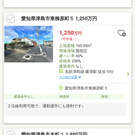
ｍ・津島市役所まで約400ｍ・津島市民病院まで約600ｍ・津島東
小学校まで約180ｍ・藤浪中学校まで約850ｍ
愛知県津島市東柳原町５ 1,250万円
1,250
万円
（坪単価:-）
2
土地面積
160.95m
用途地域
無指定
建ぺい率
60%
容積率
200%
建築条件
なし
名鉄津島線 藤浪駅 徒歩10分
その他の交通
愛知県津島市東柳原町５
建築条件なし
南道路
角地
２沿線利用可能で、通勤通学にも便利です♪
愛知県津島市本町１ 1,880万円