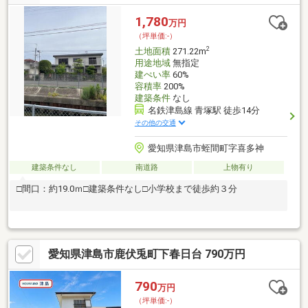
1,780
万円
（坪単価:-）
2
土地面積
271.22m
用途地域
無指定
建ぺい率
60%
容積率
200%
建築条件
なし
名鉄津島線 青塚駅 徒歩14分
その他の交通
愛知県津島市蛭間町字喜多神
建築条件なし
南道路
上物有り
□間口：約19.0ｍ□建築条件なし□小学校まで徒歩約３分
愛知県津島市鹿伏兎町下春日台 790万円
790
万円
（坪単価:-）