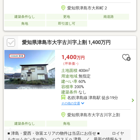
愛知県津島市大和町２
建築条件なし
更地
南道路
角地
即引渡し可
愛知県津島市大字古川字上割 1,400万円
1,400
万円
（坪単価:-）
2
土地面積
400m
用途地域
無指定
建ぺい率
60%
容積率
200%
建築条件
なし
名鉄津島線 津島駅 徒歩19分
その他の交通
愛知県津島市大字古川字上割
建築条件なし
角地
■ 津島・愛西・弥富エリアの物件は当店にお任せ ■ ロイヤ
ルホームセンター内＼ ハウスドゥ 津島 ／ 最新の情報をスピ