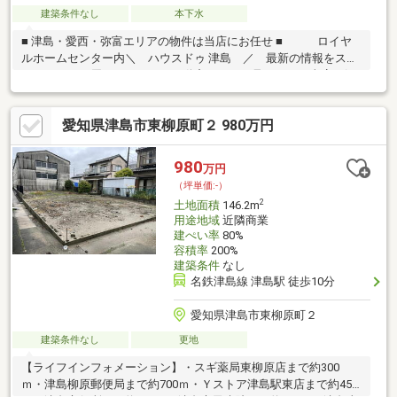
建築条件なし
本下水
■ 津島・愛西・弥富エリアの物件は当店にお任せ ■ ロイヤ
ルホームセンター内＼ ハウスドゥ 津島 ／ 最新の情報をスピ
ーディーにお届け！あれこれ不動産サイトを見なくても当店で解
決！ネットに掲載していない物件は店頭でご紹介いたします。◆
南小学校/天王中学校◆解体更地渡し◆名鉄津島駅まで徒歩約10
愛知県津島市東柳原町２ 980万円
分◆間口約13ｍ◆閑静な住宅街※写真をクリックすると、詳細を
ご覧いただけます。勤続年数が短い方・自営業者・他に借り入れ
があるなどまずはお気軽にご相談ください！豊富な実績をもとに
980
万円
最適な住宅ローンをご提案！
（坪単価:-）
2
土地面積
146.2m
用途地域
近隣商業
建ぺい率
80%
容積率
200%
建築条件
なし
名鉄津島線 津島駅 徒歩10分
愛知県津島市東柳原町２
建築条件なし
更地
【ライフインフォメーション】・スギ薬局東柳原店まで約300
ｍ・津島柳原郵便局まで約700ｍ・Ｙストア津島駅東店まで約450