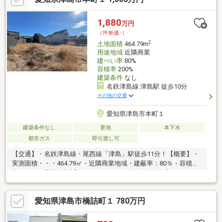
1,880
万円
（坪単価:-）
2
土地面積
464.79m
用途地域
近隣商業
建ぺい率
80%
容積率
200%
建築条件
なし
名鉄津島線 津島駅 徒歩10分
その他の交通
愛知県津島市本町１
建築条件なし
更地
本下水
都市ガス
即引渡し可
【交通】・名鉄津島線・尾西線「津島」駅徒歩11分！【概要】・
実測面積・・・464.79㎡・近隣商業地域・建蔽率：80％・容積
率：200％【周辺環境】・ファミリマート津島橋詰町店ま
で・・・390ｍ（徒歩5分）・ドラッグスギヤマ津島北店ま
で・・・690ｍ（徒歩9分）・フィール津島店まで・・・660ｍ
愛知県津島市橋詰町１ 780万円
（徒歩9分）○資料請求・現地のご見学はお気軽にお問い合わせく
ださい♪三井住友トラスト不動産 名古屋センター【０１２０－８
８－００７６】