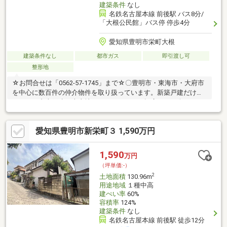
建築条件
なし
名鉄名古屋本線 前後駅 バス8分/
「大根公民館」バス停 停歩4分
愛知県豊明市栄町大根
建築条件なし
都市ガス
即引渡し可
整形地
☆お問合せは「0562-57-1745」まで☆〇豊明市・東海市・大府市
を中心に数百件の仲介物件を取り扱っています。新築戸建だけで
はなく、中古戸建・売土地・マンションまで幅広くご紹介してお
ります。〇オプション工事もお任せください。弊社スタッフがご
提案、施工、保証全て一貫してお手伝いいたします。〇住宅ロー
愛知県豊明市新栄町３ 1,590万円
ンの相談も承っております。自己資金0円、自営業の方、勤務年数
が短い方など資金計画でご不安な方もお気軽にご相談ください♪
1,590
万円
（坪単価:-）
2
土地面積
130.96m
用途地域
１種中高
建ぺい率
60%
容積率
124%
建築条件
なし
名鉄名古屋本線 前後駅 徒歩12分