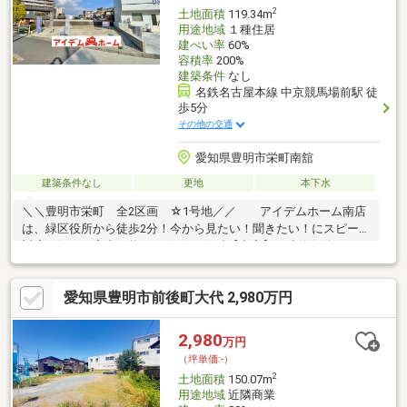
2
土地面積
119.34m
用途地域
１種住居
建ぺい率
60%
容積率
200%
建築条件
なし
名鉄名古屋本線 中京競馬場前駅 徒
歩5分
その他の交通
愛知県豊明市栄町南舘
建築条件なし
更地
本下水
＼＼豊明市栄町 全2区画 ☆1号地／／ アイデムホーム南店
は、緑区役所から徒歩2分！今から見たい！聞きたい！にスピード
対応！毎日ご案内可能です♪(^^)ゞ-☆彡【充実】 建築条件なし、
ゆとりの間口、広々前面道路＝＝＝＝＝＝＝＝＝＝＝＊栄小学
校：950m(徒歩約12分)＊栄中学校：1350m(徒歩約17分)＊名鉄本
愛知県豊明市前後町大代 2,980万円
線「中京競馬場前」駅徒歩約6分！＝＝＝＝＝＝＝＝＝＝＝●●自
己資金0円でも大丈夫！●●＊水曜日も休まず営業！＊ファイナン
シャルプランナー常駐店！＊資金計画でご不安な方もご気軽にご
2,980
万円
相談ください！＊未公開物件も多数ご用意！＊南店へ相談してイ
（坪単価:-）
オン商品券をもらおう！
2
土地面積
150.07m
用途地域
近隣商業