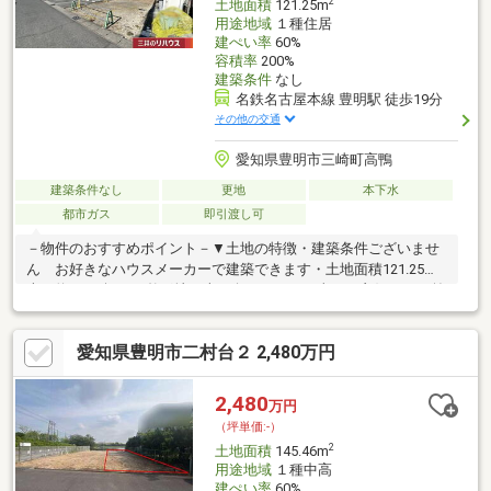
2
土地面積
121.25m
用途地域
１種住居
建ぺい率
60%
容積率
200%
建築条件
なし
名鉄名古屋本線 豊明駅 徒歩19分
その他の交通
愛知県豊明市三崎町高鴨
建築条件なし
更地
本下水
都市ガス
即引渡し可
－物件のおすすめポイント－▼土地の特徴・建築条件ございませ
ん お好きなハウスメーカーで建築できます・土地面積121.25平
米（約36.67坪）の整形地・南西向きのため日当たり良好です・前
面道路幅員約6.0ｍ・接道間口約6.0ｍ・現況更地で地勢平坦・確
定測量済みの為即引渡し可▼周辺環境・井ノ花公園まで徒歩1分
愛知県豊明市二村台２ 2,480万円
（約20ｍ）・徒歩5分圏内に スーパー・コンビニ・ドラッグス
トア・内科がございます・豊明市立三崎小学校まで徒歩9分（約
670ｍ）■ ご希望の住まい探しをお手伝いします
2,480
万円
━━━━━・・・物件の詳細・ご相談はお気軽にお問い合わせく
（坪単価:-）
ださい。
2
土地面積
145.46m
用途地域
１種中高
建ぺい率
60%