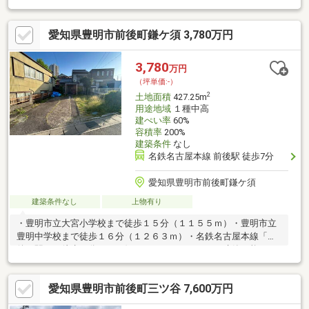
ド物件■住宅用地、事業用地向けの立地■建築条件付き土地ではご
ざいませんのでお好みのハウスメーカーや建築会社でご検討頂け
愛知県豊明市前後町鎌ケ須 3,780万円
ます。【ライフインフォメーション】・大宮小学校まで約770ｍ
(徒歩10分)・豊明中学校まで約2600ｍ(徒歩33分)・フェルナ姥子
山店まで約830ｍ(徒歩11分)・セブンイレブン中京競馬場前店まで
3,780
万円
約ｍ(徒歩5分)・ドラッグユタカ緑境松店まで約650ｍ(徒歩9分)・
（坪単価:-）
藤田外科まで約330ｍ(徒歩5分)
2
土地面積
427.25m
用途地域
１種中高
建ぺい率
60%
容積率
200%
建築条件
なし
名鉄名古屋本線 前後駅 徒歩7分
愛知県豊明市前後町鎌ケ須
建築条件なし
上物有り
・豊明市立大宮小学校まで徒歩１５分（１１５５ｍ）・豊明市立
豊明中学校まで徒歩１６分（１２６３ｍ）・名鉄名古屋本線「前
後」駅まで徒歩５分！・お好きなハウスメーカーで建築可能！
愛知県豊明市前後町三ツ谷 7,600万円