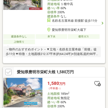
用途地域
１種中高
建ぺい率
60%
容積率
200%
建築条件
なし
名鉄名古屋本線 前後駅 徒歩11分
愛知県豊明市栄町大蔵下
建築条件なし
本下水
都市ガス
上物有り
－物件のおすすめポイント－▼立地・名鉄名古屋本線「前後」徒
歩11分▼特徴・土地面積212.37平米(約64.24坪)※別途私道約90平
米有(共有持分2/8)・お好きなハウスメーカー等にて建築できま
す・南東側にお庭を配置するプランも検討可能・現況古家有、詳
細はお問合せください▼周辺環境・アオキスーパー前後店 徒歩7
愛知県豊明市栄町大根 1,580万円
分(約520m)・大蔵池公園 徒歩2分(約150m)・栄小学校 徒歩9分(約
700m)※容積率は前面道路幅員約4mにより160％に制限されます■
ご希望の住まい探しをお手伝いします ━━━━━・・・物件の詳
1,580
万円
細・ご相談はお気軽にお問い合わせください。
（坪単価:-）
2
土地面積
185m
用途地域
無指定
建ぺい率
60%
容積率
200%