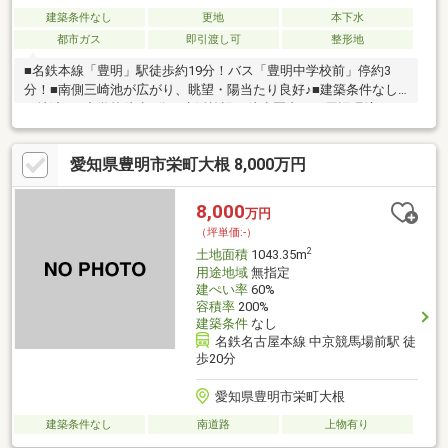
建築条件なし
更地
本下水
都市ガス
即引渡し可
整形地
■名鉄本線「豊明」駅徒歩約19分！バス「豊明中学校前」停約3
分！■南側三崎池が広がり、眺望・陽当たり良好♪■建築条件なし■
更地渡し■中学校徒歩1分！生活施設も徒歩圏内！～周辺環境～□
二村台小学校：徒歩約17分□豊明中学校：徒歩約1分□セブンイレ
ブン豊明二村台店：徒歩約5分□アオキスーパー豊明店：徒歩約8
愛知県豊明市栄町大根 8,000万円
分□三崎水辺公園：徒歩約1分
8,000
万円
（坪単価:-）
2
土地面積
1043.35m
用途地域
無指定
建ぺい率
60%
容積率
200%
建築条件
なし
名鉄名古屋本線 中京競馬場前駅 徒
歩20分
愛知県豊明市栄町大根
建築条件なし
南道路
上物有り