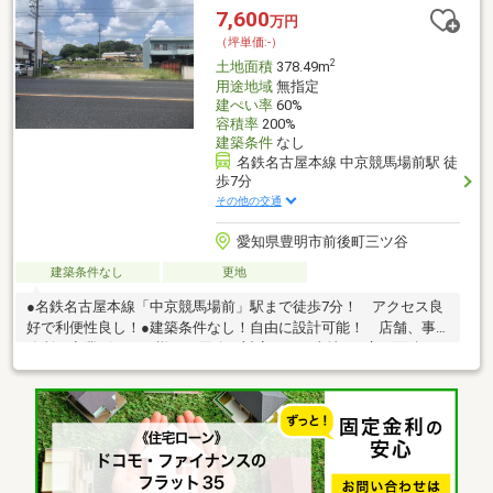
7,600
万円
（坪単価:-）
2
土地面積
378.49m
用途地域
無指定
建ぺい率
60%
容積率
200%
建築条件
なし
名鉄名古屋本線 中京競馬場前駅 徒
歩7分
その他の交通
愛知県豊明市前後町三ツ谷
建築条件なし
更地
●名鉄名古屋本線「中京競馬場前」駅まで徒歩7分！ アクセス良
好で利便性良し！●建築条件なし！自由に設計可能！ 店舗、事
務所、商業ビルなど様々な用途に対応できる土地！●広々面積：
約114坪！ お好きな形で利用可能な広さ！●国道1号線沿い！
集客力の高い立地で、ビジネスの成功をサポート！