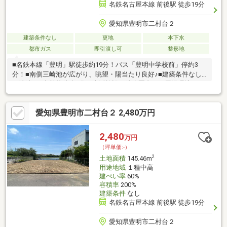
名鉄名古屋本線 前後駅 徒歩19分
愛知県豊明市二村台２
建築条件なし
更地
本下水
都市ガス
即引渡し可
整形地
■名鉄本線「豊明」駅徒歩約19分！バス「豊明中学校前」停約3
分！■南側三崎池が広がり、眺望・陽当たり良好♪■建築条件なし■
更地渡し■中学校徒歩1分！生活施設も徒歩圏内！～周辺環境～□
二村台小学校：徒歩約17分□豊明中学校：徒歩約1分□セブンイレ
ブン豊明二村台店：徒歩約5分□アオキスーパー豊明店：徒歩約8
愛知県豊明市二村台２ 2,480万円
分□三崎水辺公園：徒歩約1分
2,480
万円
（坪単価:-）
2
土地面積
145.46m
用途地域
１種中高
建ぺい率
60%
容積率
200%
建築条件
なし
名鉄名古屋本線 前後駅 徒歩19分
愛知県豊明市二村台２