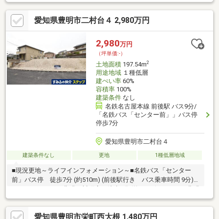
ーマート豊明新田町店 徒歩4分(約300m)・中央小学校 徒歩2分(約
160m)※延長敷地部分は共有(持分1/2)になります(63番4、24平
愛知県豊明市二村台４ 2,980万円
米)※公営水道は敷地内に未引込みのため引込みにあたっては別途
費用要※中島地区計画、建築物の敷地面積の最低限度130平米以上
■ ご希望の住まい探しをお手伝いします ━━━━━・・・物件の
2,980
万円
詳細・ご相談はお気軽にお問い合わせください。
（坪単価:-）
2
土地面積
197.54m
用途地域
１種低層
建ぺい率
60%
容積率
100%
建築条件
なし
名鉄名古屋本線 前後駅 バス9分/
「名鉄バス「センター前」」バス停
停歩7分
愛知県豊明市二村台４
建築条件なし
更地
1種低層地域
■現況更地～ライフインフォメーション～■名鉄バス「センター
前」バス停 徒歩7分 (約510m) (前後駅行き バス乗車時間 9分)■
ファミリーマート豊明西川町店 徒歩8分 (約570m)■コノミヤ豊明
店 徒歩6分 (約480m)■えびす公園 徒歩3分 (約240m)■植村循環
器科・内科 徒歩5分 (約400m)■二村台小学校 徒歩12分 (約
愛知県豊明市栄町西大根 1,480万円
890m)■豊明中学校 徒歩10分 (約740m)