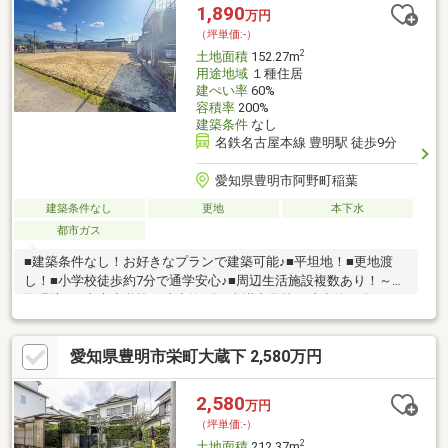
1,890
万円
（坪単価:-）
2
土地面積
152.27m
用途地域
１種住居
建ぺい率
60%
容積率
200%
建築条件
なし
名鉄名古屋本線 豊明駅 徒歩9分
愛知県豊明市阿野町稲葉
建築条件なし
更地
本下水
都市ガス
■建築条件なし！お好きなプランで建築可能♪■平坦地！■更地渡
し！■小学校徒歩約7分で通学安心♪■周辺生活施設複数あり！～周
辺環境～□中央小学校：徒歩約7分□沓掛中学校：徒歩約30分□ＭＥ
ＧＡドン・キホーテＵＮＹ豊明店：徒歩約12分□ファミリーマー
ト豊明阿野町店：徒歩約7分□むつみ保育園：徒歩約5分
愛知県豊明市栄町大蔵下 2,580万円
2,580
万円
（坪単価:-）
2
土地面積
212.37m