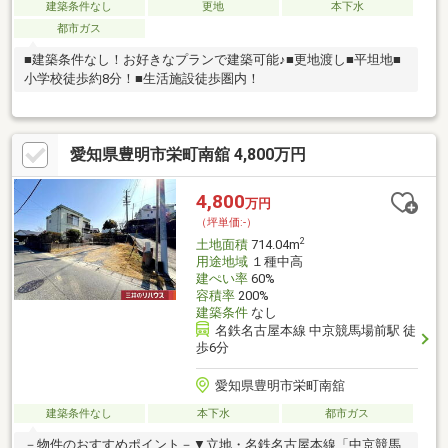
建築条件なし
更地
本下水
都市ガス
■建築条件なし！お好きなプランで建築可能♪■更地渡し■平坦地■
小学校徒歩約8分！■生活施設徒歩圏内！
愛知県豊明市栄町南舘 4,800万円
4,800
万円
（坪単価:-）
2
土地面積
714.04m
用途地域
１種中高
建ぺい率
60%
容積率
200%
建築条件
なし
名鉄名古屋本線 中京競馬場前駅 徒
歩6分
愛知県豊明市栄町南舘
建築条件なし
本下水
都市ガス
－物件のおすすめポイント－▼立地・名鉄名古屋本線「中京競馬