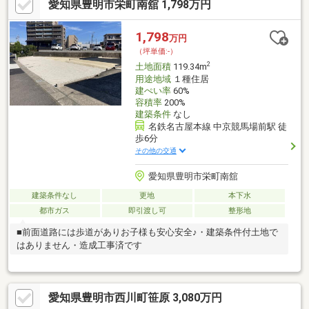
愛知県豊明市栄町南舘 1,798万円
1,798
万円
（坪単価:-）
2
土地面積
119.34m
用途地域
１種住居
建ぺい率
60%
容積率
200%
建築条件
なし
名鉄名古屋本線 中京競馬場前駅 徒
歩6分
その他の交通
愛知県豊明市栄町南舘
建築条件なし
更地
本下水
都市ガス
即引渡し可
整形地
■前面道路には歩道がありお子様も安心安全♪・建築条件付土地で
はありません・造成工事済です
愛知県豊明市西川町笹原 3,080万円