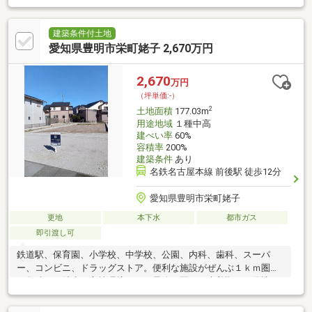
ります。〇オプション工事もお任せください。弊社スタッフがご
提案、施工、保証全て一貫してお手伝いいたします。〇住宅ロー
ンの相談も承っております。自己資金0円、自営業の方、勤務年数
建築条件付土地
が短い方など資金計画でご不安な方もお気軽にご相談ください♪
愛知県豊明市栄町姥子 2,670万円
2,670
万円
（坪単価:-）
2
土地面積
177.03m
用途地域
１種中高
建ぺい率
60%
容積率
200%
建築条件
あり
名鉄名古屋本線 前後駅 徒歩12分
愛知県豊明市栄町姥子
更地
本下水
都市ガス
即引渡し可
鉄道駅、保育園、小学校、中学校、公園、内科、歯科、スーパ
ー、コンビニ、ドラッグストア。便利な施設がぜんぶ１ｋｍ圏内
に集積した希少な立地環境です。最終１区画、先着順にて分譲
中！