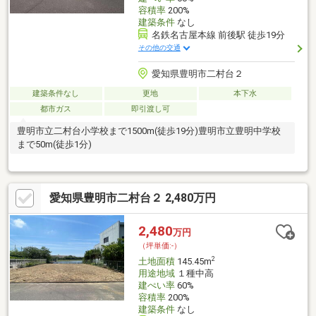
容積率
200%
建築条件
なし
名鉄名古屋本線 前後駅 徒歩19分
その他の交通
愛知県豊明市二村台２
建築条件なし
更地
本下水
都市ガス
即引渡し可
豊明市立二村台小学校まで1500m(徒歩19分)豊明市立豊明中学校
まで50m(徒歩1分)
愛知県豊明市二村台２ 2,480万円
2,480
万円
（坪単価:-）
2
土地面積
145.45m
用途地域
１種中高
建ぺい率
60%
容積率
200%
建築条件
なし