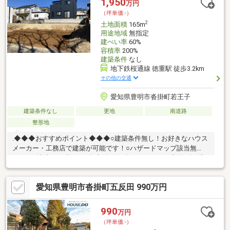
1,950
万円
（坪単価:-）
2
土地面積
165m
用途地域
無指定
建ぺい率
60%
容積率
200%
建築条件
なし
地下鉄桜通線 徳重駅 徒歩3.2km
その他の交通
愛知県豊明市沓掛町若王子
建築条件なし
更地
南道路
整形地
.◆◆◆おすすめポイント◆◆◆○建築条件無し！お好きなハウス
メーカー・工務店で建築が可能です！○ハザードマップ該当無
し！○更地渡し！現況の石垣部分は解体されますので費用の軽減
ができます！○土地面積165平米！49坪超！ 様々な建築プランがご
検討頂けます！○日当たり良好・間口広々しています！○注文住宅
愛知県豊明市沓掛町五反田 990万円
のご相談も承っております！○整形地！様々な建築プランがご検
討頂けます！○小学校まで登下校用のスクールバスが出ていま
す！○閑静な住宅街の為、住環境良好です！○南側道路です！陽当
990
万円
たり・風通し良好です！○現地ご見学をご希望の際は弊社ナカジ
（坪単価:-）
ツまでお気軽にお問い合わせください！