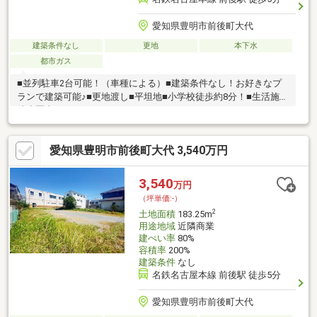
愛知県豊明市前後町大代
建築条件なし
更地
本下水
都市ガス
■並列駐車2台可能！（車種による）■建築条件なし！お好きなプ
ランで建築可能♪■更地渡し■平坦地■小学校徒歩約8分！■生活施設
徒歩圏内！
愛知県豊明市前後町大代 3,540万円
3,540
万円
（坪単価:-）
2
土地面積
183.25m
用途地域
近隣商業
建ぺい率
80%
容積率
200%
建築条件
なし
名鉄名古屋本線 前後駅 徒歩5分
愛知県豊明市前後町大代