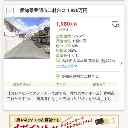
愛知県豊明市二村台２ 1,980万円
1,980
万円
（坪単価:-）
2
土地面積
126.5m
用途地域
１種中高
建ぺい率
60%
容積率
200%
建築条件
なし
名鉄名古屋本線 前後駅 徒歩22分
その他の交通
愛知県豊明市二村台２
建築条件なし
本下水
都市ガス
【お好きなハウスメーカーで建てる、理想のマイホーム】豊明市
二村台２丁目に、建築条件なしの売地（約38坪）が登場しまし
た！価格は１，９８０万円。◆ここがポイント！自由な設計：更
地渡しのため、お好きなハウスメーカーで建築可能です。快適な
アクセス：幅員約６ｍの広い公道に面しており、車の運転や駐車
もスムーズです。充実の周辺環境：アオキスーパーやコンビニ、
公園、ドラッグストア、文化会館がすべて徒歩圏内に揃う、暮ら