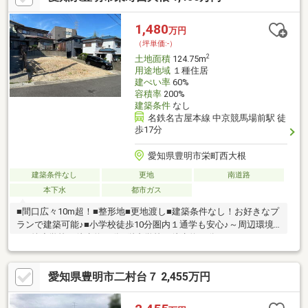
1,480
万円
（坪単価:-）
2
土地面積
124.75m
用途地域
１種住居
建ぺい率
60%
容積率
200%
建築条件
なし
名鉄名古屋本線 中京競馬場前駅 徒
歩17分
愛知県豊明市栄町西大根
建築条件なし
更地
南道路
本下水
都市ガス
■間口広々10m超！■整形地■更地渡し■建築条件なし！お好きなプ
ランで建築可能♪■小学校徒歩10分圏内１通学も安心♪～周辺環境
～□舘小学校：徒歩約10分□栄中学校：徒歩約19分□アオキスーパ
ー前後店：徒歩約18分□ファミリーマート有松郷前店：徒歩約7分
□ドラッグユタカ桶狭間店：徒歩約8分
愛知県豊明市二村台７ 2,455万円