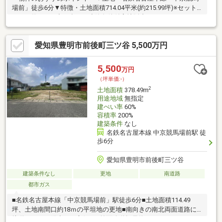
場前」徒歩6分▼特徴・土地面積714.04平米(約215.99坪)※セット
バック約5.87平米を含む・建築条件付宅地販売ではありません・
お好きなハウスメーカー等で建築可能・建物解体後、更地でのお
引渡し▼周辺環境・セブンイレブン中京競馬場前店 徒歩6分(約
愛知県豊明市前後町三ツ谷 5,500万円
470m)・ドラッグユタカ緑境松店 徒歩7分(約560m)・はざま公園
徒歩8分(約590m)・栄小学校 徒歩11分(約840m)■ ご希望の住まい
探しをお手伝いします ━━━━━・・・物件の詳細・ご相談はお
5,500
万円
気軽にお問い合わせください。
（坪単価:-）
2
土地面積
378.49m
用途地域
無指定
建ぺい率
60%
容積率
200%
建築条件
なし
名鉄名古屋本線 中京競馬場前駅 徒
歩6分
愛知県豊明市前後町三ツ谷
建築条件なし
更地
南道路
都市ガス
■名鉄名古屋本線「中京競馬場前」駅徒歩6分■土地面積114.49
坪、土地南間口約18ｍの平坦地の更地■南向きの南北両面道路に
接道しており陽当たり良好！■前面公道幅員約16.5ｍのロードサイ