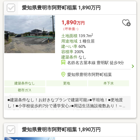
のでプライベート空間を確保したお家を建てることができま
愛知県豊明市阿野町稲葉 1,890万円
す！！■■■【立地・周辺環境】■■■・栄保育園まで徒歩約8分、栄
小学校まで徒歩約9分、小牧中学校まで徒歩約21分・アオキスー
パーまで徒歩約11分、ミニストップまで徒歩約8分、ドラッグユ
1,890
万円
タカまで徒歩約8分！商業施設が充実しているので共働きのご家庭
（坪単価:-）
もうれしいですね！・山ノ神公園まで徒歩約3分！
2
土地面積
139.7m
用途地域
１種住居
建ぺい率
60%
容積率
200%
建築条件
なし
名鉄名古屋本線 豊明駅 徒歩9分
愛知県豊明市阿野町稲葉
建築条件なし
更地
本下水
都市ガス
■建築条件なし！お好きなプランで建築可能♪■平坦地！■更地渡
し！■小学校徒歩約7分で通学安心♪■周辺生活施設複数あり！～周
辺環境～□中央小学校：徒歩約7分□沓掛中学校：徒歩約30分□ＭＥ
ＧＡドン・キホーテＵＮＹ豊明店：徒歩約12分□ファミリーマー
ト豊明阿野町店：徒歩約7分□むつみ保育園：徒歩約5分
愛知県豊明市阿野町稲葉 1,890万円