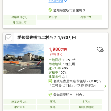
その他の交通
愛知県豊明市新栄町３
建築条件なし
本下水
都市ガス
即引渡し可
愛知県豊明市二村台７ 1,980万円
1,980
万円
（坪単価:-）
2
土地面積
110.91m
用途地域
１種低層
建ぺい率
60%
容積率
100%
建築条件
なし
名鉄名古屋本線 前後駅 バス10分/
「二村台七丁目」バス停 停歩2分
愛知県豊明市二村台７
建築条件なし
更地
本下水
都市ガス
角地
1種低層地域