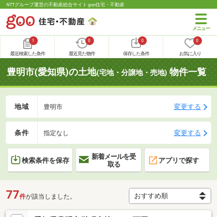
NTTグループ運営の不動産総合サイト goo住宅・不動産
1
0
0
0
最近検索した条件
最近見た物件
保存した条件
お気に入り
豊明市(愛知県)の土地
物件一覧
(宅地・分譲地・売地)
地域
変更する
豊明市
条件
変更する
指定なし
新着メールを受
検索条件を保存
アプリで探す
取る
77
件
が該当しました。