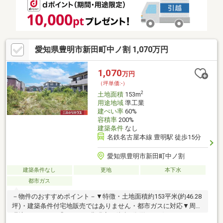
愛知県豊明市新田町中ノ割 1,070万円
1,070
万円
（坪単価:-）
2
土地面積
153m
用途地域
準工業
建ぺい率
60%
容積率
200%
建築条件
なし
名鉄名古屋本線 豊明駅 徒歩15分
愛知県豊明市新田町中ノ割
建築条件なし
更地
本下水
都市ガス
－物件のおすすめポイント－▼特徴・土地面積約153平米(約46.28
坪)・建築条件付宅地販売ではありません・都市ガスに対応▼周辺
環境・スーパー「フィール豊明店」徒歩9分(約650m)・ファミリ