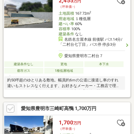
2,455
万円
（坪単価:-）
2
土地面積
167.72m
用途地域
１種低層
建ぺい率
60%
容積率
100%
建築条件
なし
名鉄名古屋本線 前後駅 バス14分/
「二村台七丁目」バス停 停歩3分
愛知県豊明市二村台７
建築条件なし
更地
本下水
都市ガス
1種低層地域
約50坪超のゆとりある敷地。幅員約6ｍの公道に接道し車のすれ
違いもストレスなく行えます、お好きなメーカー・工務店で理想
のマイホームを建築が可能です。名鉄本線「前後」駅までバスで
約14分、急行が停車する駅ですので名古屋、三河方面へのアクセ
スも良好です。区画①には以前の上下水道、都市ガスの引込みが
愛知県豊明市三崎町高鴨 1,700万円
ございますが、経年の劣化がありましたら再度引込み直しが必要
になりますのでご了承ください。前面道路の側溝は蓋が無く、劣
化が見られますので建築の際に入れ直し等ご検討ください。
1,700
万円
（坪単価:-）