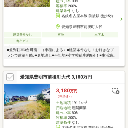
建ぺい率
80%
容積率
200%
建築条件
なし
名鉄名古屋本線 前後駅 徒歩5分
愛知県豊明市前後町大代
建築条件なし
更地
本下水
都市ガス
■並列駐車3台可能！（車種による）■建築条件なし！お好きなプ
ランで建築可能♪■更地渡し■平坦地■小学校徒歩約8分！■生活施設
徒歩圏内！
愛知県豊明市前後町大代 3,180万円
3,180
万円
（坪単価:-）
2
土地面積
191.14m
用途地域
近隣商業
建ぺい率
80%
容積率
200%
建築条件
なし
名鉄名古屋本線 前後駅 徒歩5分