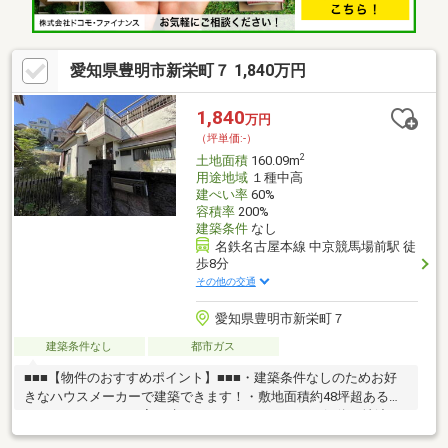
愛知県豊明市新栄町７ 1,840万円
1,840
万円
（坪単価:-）
2
土地面積
160.09m
用途地域
１種中高
建ぺい率
60%
容積率
200%
建築条件
なし
名鉄名古屋本線 中京競馬場前駅 徒
歩8分
その他の交通
愛知県豊明市新栄町７
建築条件なし
都市ガス
■■■【物件のおすすめポイント】■■■・建築条件なしのためお好
きなハウスメーカーで建築できます！・敷地面積約48坪超あるの
でゆったりとしたお家を建てることができます！・解体更地渡し
なのでコストを建築コストを抑えることができます！・旗竿地な