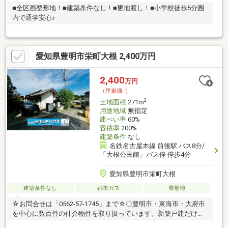
■全区画整形地！■建築条件なし！■更地渡し！■小学校徒歩5分圏
内で通学安心♪
愛知県豊明市栄町大根 2,400万円
2,400
万円
（坪単価:-）
2
土地面積
271m
用途地域
無指定
建ぺい率
60%
容積率
200%
建築条件
なし
名鉄名古屋本線 前後駅 バス8分/
「大根公民館」バス停 停歩4分
愛知県豊明市栄町大根
建築条件なし
都市ガス
整形地
☆お問合せは「0562-57-1745」まで☆〇豊明市・東海市・大府市
を中心に数百件の仲介物件を取り扱っています。新築戸建だけで
はなく、中古戸建・売土地・マンションまで幅広くご紹介してお