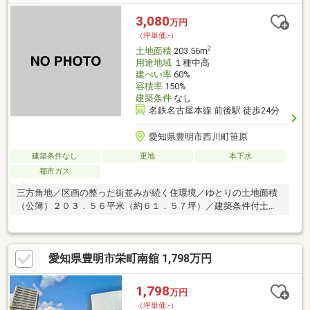
3,080
万円
（坪単価:-）
2
土地面積
203.56m
用途地域
１種中高
建ぺい率
60%
容積率
150%
建築条件
なし
名鉄名古屋本線 前後駅 徒歩24分
愛知県豊明市西川町笹原
建築条件なし
更地
本下水
都市ガス
三方角地／区画の整った街並みが続く住環境／ゆとりの土地面積
（公簿）２０３．５６平米（約６１．５７坪）／建築条件付土地
ではありません
愛知県豊明市栄町南舘 1,798万円
1,798
万円
（坪単価:-）