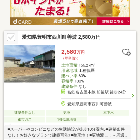
しに便利な住環境です。日当たりや周辺ののどかな雰囲気など、
実際の住み心地は現地でしか体感できません。ぜひ一度、お気軽
に現地見学へお越しください！
愛知県豊明市西川町善波 2,580万円
2,580
万円
（坪単価:-）
2
土地面積
166.27m
用途地域
１種低層
建ぺい率
60%
容積率
100%
建築条件
なし
名鉄名古屋本線 前後駅 徒歩24分
愛知県豊明市西川町善波
建築条件なし
更地
本下水
都市ガス
1種低層地域
■スーパーやコンビニなどの生活施設が徒歩10分圏内♪■建築条件
なし！お好きなプランで建築可能♪■整形地！■更地渡し！～周辺