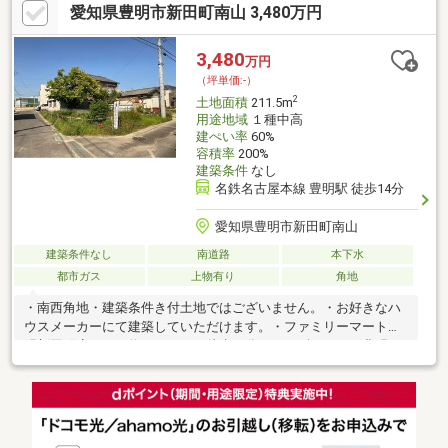
愛知県豊明市新田町南山 3,480万円
3,480
万円
（坪単価:-）
2
土地面積
211.5m
用途地域
１種中高
建ぺい率
60%
容積率
200%
建築条件
なし
名鉄名古屋本線 豊明駅 徒歩14分
愛知県豊明市新田町南山
建築条件なし
南道路
本下水
都市ガス
上物有り
角地
・南西角地・建築条件き付土地ではございません。・お好きなハ
ウスメーカーにて建築していただけます。・ファミリーマート豊
明新田町店・・・約５００ｍ（徒歩７分）・スギドラッグ豊明三
崎店・・・約５８０ｍ（徒歩８分）・中央小学校・・・約４５０
ｍ（徒歩６分）・沓掛中学校・・・約２４００ｍ（徒歩３０分）