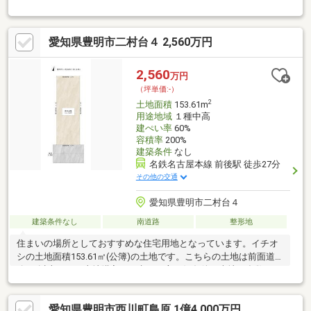
環境～□三崎小学校：徒歩約7分□豊明中学校：徒歩約9分□アオキ
スーパー豊明店：徒歩約8分□スギ薬局二村台店：徒歩約7分□ファ
ミリーマート豊明西川町店：徒歩約2分
愛知県豊明市二村台４ 2,560万円
2,560
万円
（坪単価:-）
2
土地面積
153.61m
用途地域
１種中高
建ぺい率
60%
容積率
200%
建築条件
なし
名鉄名古屋本線 前後駅 徒歩27分
その他の交通
愛知県豊明市二村台４
建築条件なし
南道路
整形地
住まいの場所としておすすめな住宅用地となっています。イチオ
シの土地面積153.61㎡(公簿)の土地です。こちらの土地は前面道
路6m以上です。土地購入をお考えの方に好条件の売地が多数あり
ます。住宅地として良好な居住環境な第一種中高層住居専用地域
はおすすめですよ。建築条件なしなので、自分で好きな業者を選
愛知県豊明市西川町島原 1億4,000万円
ぶことができます。