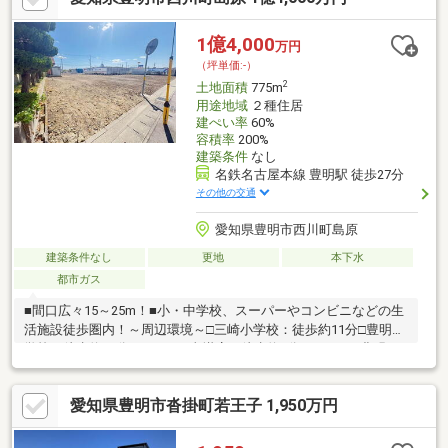
1億4,000
万円
（坪単価:-）
2
土地面積
775m
用途地域
２種住居
建ぺい率
60%
容積率
200%
建築条件
なし
名鉄名古屋本線 豊明駅 徒歩27分
その他の交通
愛知県豊明市西川町島原
建築条件なし
更地
本下水
都市ガス
■間口広々15～25m！■小・中学校、スーパーやコンビニなどの生
活施設徒歩圏内！～周辺環境～□三崎小学校：徒歩約11分□豊明中
学校：徒歩約10分□コノミヤ沓掛店：徒歩約3分□ローソン豊明三
崎町店：徒歩約7分□中部保育園：徒歩約10分
愛知県豊明市沓掛町若王子 1,950万円