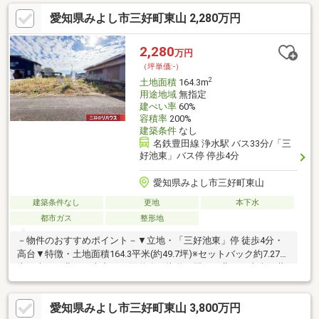
売ではありません・お好きなハウスメーカー・工務店で建築可
愛知県みよし市三好町東山 2,280万円
能・現況更地のため、プラン確定後スムーズに建築に移れます※
市街化調整区域、愛知県開発審査会基準第17号の規定により建築
物の(再)建築可■ ご希望の住まい探しをお手伝いします
2,280
万円
━━━━━・・・物件の詳細・ご相談はお気軽にお問い合わせく
（坪単価:-）
ださい。
2
土地面積
164.3m
用途地域
無指定
建ぺい率
60%
容積率
200%
建築条件
なし
名鉄豊田線 浄水駅 バス33分/「三
好池東」バス停 停歩4分
愛知県みよし市三好町東山
建築条件なし
更地
本下水
都市ガス
整形地
－物件のおすすめポイント－▼立地・「三好池東」停 徒歩4分・
高台▼特徴・土地面積164.3平米(約49.7坪)※セットバック約7.27平
米を含む・北西・南東の両面道路に接道・間口は北西・南東側共
に7m以上・建築条件付宅地販売ではありません・お好きなハウス
メーカー・工務店で建築可能・現況は更地▼周辺環境・みよし市
愛知県みよし市三好町東山 3,800万円
立天王小学校 徒歩18分(約1400m)※市街化調整区域。但し、愛知