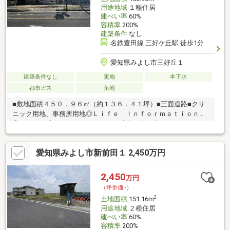
用途地域
１種住居
建ぺい率
60%
容積率
200%
建築条件
なし
名鉄豊田線 三好ケ丘駅 徒歩1分
愛知県みよし市三好丘１
建築条件なし
更地
本下水
都市ガス
角地
■敷地面積４５０．９６㎡（約１３６．４１坪）■三面道路■クリ
ニック用地、事務所用地◎Ｌｉｆｅ Ｉｎｆｏｒｍａｔｉｏｎ
◎・三好ケ丘クリニック・・・・・徒歩４分（約３００ｍ）・
Ｖ・ｄｒｕｇ三好ケ丘店・・・徒歩６分（約４３０ｍ）・三好ケ
丘緑地・・・・・・・・徒歩８分（約６００ｍ）・セブンイレブ
愛知県みよし市新前田１ 2,450万円
ン三好ケ丘五丁目店・・・徒歩９分（約７２０ｍ）・メグリア三
好店・・・・・徒歩１４分（約１，０６０ｍ）・三好ケ丘郵便
局・・・・・徒歩３分（約２４０ｍ）
2,450
万円
（坪単価:-）
2
土地面積
151.16m
用途地域
２種住居
建ぺい率
60%
容積率
200%