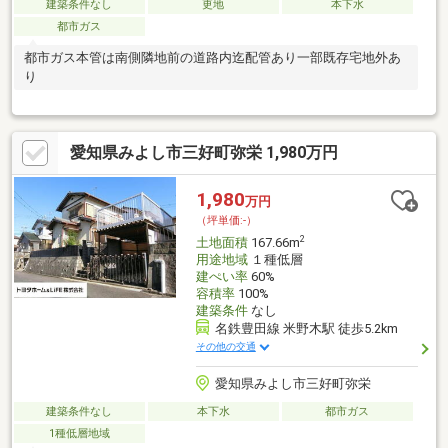
建築条件なし
更地
本下水
都市ガス
都市ガス本管は南側隣地前の道路内迄配管あり一部既存宅地外あ
り
愛知県みよし市三好町弥栄 1,980万円
1,980
万円
（坪単価:-）
2
土地面積
167.66m
用途地域
１種低層
建ぺい率
60%
容積率
100%
建築条件
なし
名鉄豊田線 米野木駅 徒歩5.2km
その他の交通
愛知県みよし市三好町弥栄
建築条件なし
本下水
都市ガス
1種低層地域