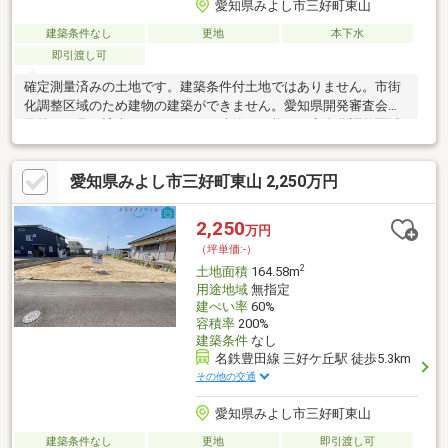
愛知県みよし市三好町東山
建築条件なし
更地
本下水
即引渡し可
確定測量済みの土地です。建築条件付土地ではありません。市街
化調整区域のため建物の建築ができません。愛知県開発審査会基
準第１７号に該当するため（再）建築が可能です市街化調整区域
のため建物の建築ができませんただし本物件は愛知県開発審査会
基準第１７号に該当するため（再）建築が可能です◎天王小学
愛知県みよし市三好町東山 2,250万円
校・南中学校エリア◎さんさんバスさつきライン「三好池東」停
徒歩4分マイホームをお考えの方に、こちらの住宅用地はいかがで
しょうか多くの方からご好評頂いているみよし市三好町の土地の
2,250
万円
ご紹介です。条件も整った土地です。みよし市エリアで充実した
（坪単価:-）
環境に暮らしたいなら、情報豊富な当社にお気軽にご連絡くださ
2
土地面積
164.58m
い。
用途地域
無指定
建ぺい率
60%
容積率
200%
建築条件
なし
名鉄豊田線 三好ケ丘駅 徒歩5.3km
その他の交通
愛知県みよし市三好町東山
建築条件なし
更地
即引渡し可