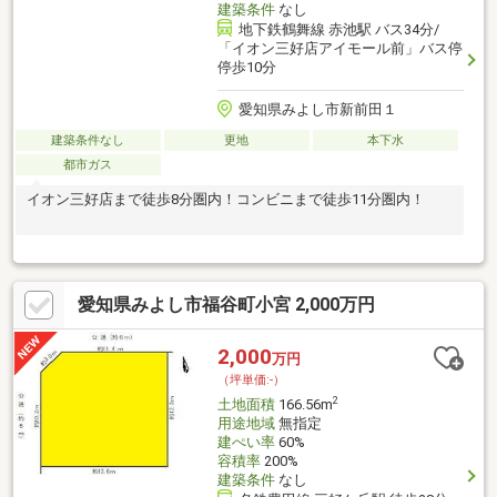
建築条件
なし
地下鉄鶴舞線 赤池駅 バス34分/
「イオン三好店アイモール前」バス停
停歩10分
愛知県みよし市新前田１
建築条件なし
更地
本下水
都市ガス
イオン三好店まで徒歩8分圏内！コンビニまで徒歩11分圏内！
愛知県みよし市福谷町小宮 2,000万円
2,000
万円
（坪単価:-）
2
土地面積
166.56m
用途地域
無指定
建ぺい率
60%
容積率
200%
建築条件
なし