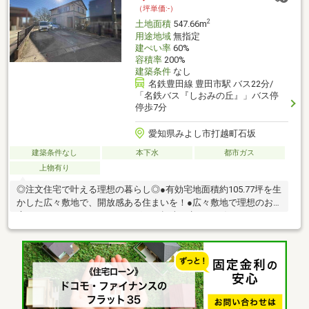
（坪単価:-）
2
土地面積
547.66m
用途地域
無指定
建ぺい率
60%
容積率
200%
建築条件
なし
名鉄豊田線 豊田市駅 バス22分/
「名鉄バス『しおみの丘』」バス停
停歩7分
愛知県みよし市打越町石坂
建築条件なし
本下水
都市ガス
上物有り
◎注文住宅で叶える理想の暮らし◎●有効宅地面積約105.77坪を生
かした広々敷地で、開放感ある住まいを！●広々敷地で理想のお
庭やドックラン、ガーデニングなど趣味を生かした住まいも可
能！●平屋の住まいも実現可能！◆建築会社のご紹介も可能です
◆「どんな間取りが可能？」「総額いくらで住める？」そんな疑
問に、経験豊富なスタッフがお答えします！◆「住宅ローンの変
動・固定どっちが良いの？金利はどこの銀行が安い？」などお気
軽にご相談ください。■駐車場・キッズスペース完備■ 【ハウス
ドゥ みよし・刈谷北】へお気軽にお越しください♪ ご来店予約
は０１２０－３６－７３４４まで！