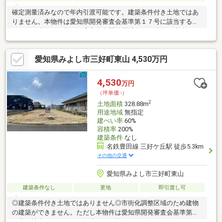
確定測量済みなので年内引渡可能です。建築条件付き土地ではあ
りません。本物件は愛知県開発審査会基準第１７号に該当するた
め（再）建築が可能です◎市街化調整区域のため建物の建築がで
きません。ただし本物件は愛知県開発審査会基準第１７号に該当
するため（再）建築が可能です◎天王小学校・南中学校エリア◎
愛知県みよし市三好町東山 4,530万円
さんさんバスさつきライン「三好池東」停徒歩4分◎更地渡しマイ
ホームをお考えの方に、こちらの住宅用地はいかがでしょうか多
くの方からご好評頂いているみよし市三好町の土地のご紹介で
4,530
万円
す。条件も整った土地です。みよし市エリアで充実した環境に暮
（坪単価:-）
らしたいなら、情報豊富な当社にお気軽にご連絡ください。
2
土地面積
328.88m
用途地域
無指定
建ぺい率
60%
容積率
200%
建築条件
なし
名鉄豊田線 三好ケ丘駅 徒歩5.3km
その他の交通
愛知県みよし市三好町東山
建築条件なし
更地
即引渡し可
◎建築条件付き土地ではありません◎市街化調整区域のため建物
の建築ができません。ただし本物件は愛知県開発審査会基準第１
７号に該当するため（再）建築が可能です