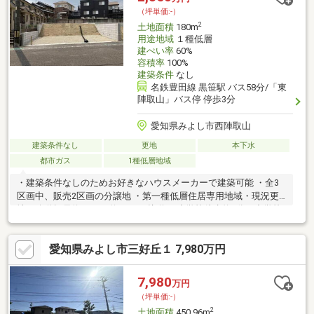
（坪単価:-）
2
土地面積
180m
用途地域
１種低層
建ぺい率
60%
容積率
100%
建築条件
なし
名鉄豊田線 黒笹駅 バス58分/「東
陣取山」バス停 停歩3分
愛知県みよし市西陣取山
建築条件なし
更地
本下水
都市ガス
1種低層地域
・建築条件なしのためお好きなハウスメーカーで建築可能 ・全3
区画中、販売2区画の分譲地 ・第一種低層住居専用地域・現況更
地・公道幅員約5.9m・約8.9mに接道 ・小学校徒歩約6分、中学校
徒歩約11分 ・コンビニ徒歩約6分、アイ・モール三好徒歩約14分
で生活利便施設有・確定測量実施済み（令和7年2月）・当該土地
愛知県みよし市三好丘１ 7,980万円
の西側一部擁壁におおわれていないがけ下にあります。建築する
際には、がけ上端から、建築物との間にそのがけの高さの2倍以上
の水平距離をとらなければなりません。
7,980
万円
（坪単価:-）
2
土地面積
450.96m