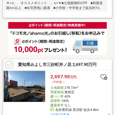
☆○o。 オススメポイント 。o○☆■土地面積約57坪 ■前面道
路6ｍ以上 ■住宅用地に最適 ■小学校・中学校まで徒歩約15
分！■名鉄三河線「土橋」駅：徒歩約52分■南部小学校：徒歩約13
分■南中学校：徒歩約12分■イオン三好店：徒歩約43分■フェルナ
田中店：徒歩約30分■ファミリマートみよし打越店：徒歩約10分■
サンドラッグ弥栄店：徒歩約25分■みよし市打越保育園：徒歩約
12分※造成後の引渡些細なことでも、ハウスドゥ 東郷まで、お気
軽にお問合せ下さい♪
愛知県みよし市三好町井ノ花 2,697.90万円
2,697.90
万円
（坪単価:-）
2
土地面積
278.73m
用途地域
無指定
建ぺい率
60%
容積率
100%
建築条件
なし
名鉄豊田線 黒笹駅 徒歩4.4km
その他の交通