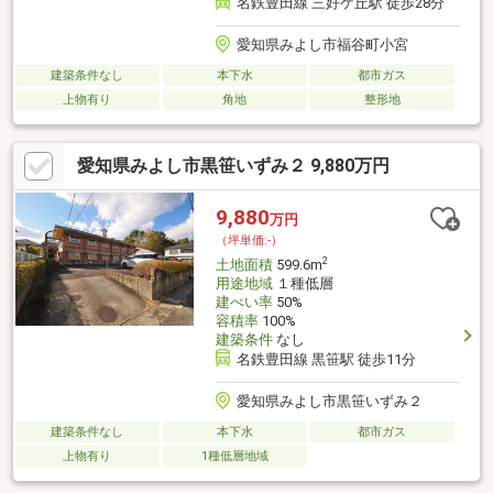
名鉄豊田線 三好ケ丘駅 徒歩28分
愛知県みよし市福谷町小宮
建築条件なし
本下水
都市ガス
上物有り
角地
整形地
愛知県みよし市黒笹いずみ２ 9,880万円
9,880
万円
（坪単価:-）
2
土地面積
599.6m
用途地域
１種低層
建ぺい率
50%
容積率
100%
建築条件
なし
名鉄豊田線 黒笹駅 徒歩11分
愛知県みよし市黒笹いずみ２
建築条件なし
本下水
都市ガス
上物有り
1種低層地域