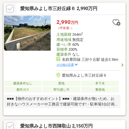
愛知県みよし市三好丘緑６ 2,990万円
2,990
万円
（坪単価:-）
2
土地面積
264m
用途地域
無指定
建ぺい率
60%
容積率
200%
建築条件
なし
名鉄豊田線 三好ケ丘駅 徒歩3.3km
その他の交通
愛知県みよし市三好丘緑６
建築条件なし
更地
本下水
都市ガス
即引渡し可
整形地
■■■【物件のおすすめポイント】■■■・建築条件が無いため、お
好きなハウスメーカーや工務店で建築可能です!・駐車場3台計画
可能な約264平米超(約79坪超)のお土地です☆・様々な建築プラン
が検討可能な土地整形地です!・交通量が少なめで、小さなお子様
がいるご家庭でも安心・安全な住環境です◎・小学校が徒歩10分
愛知県みよし市西陣取山 2,150万円
圏内にあり、通学に便利な立地です！■■■【立地・周辺環境】