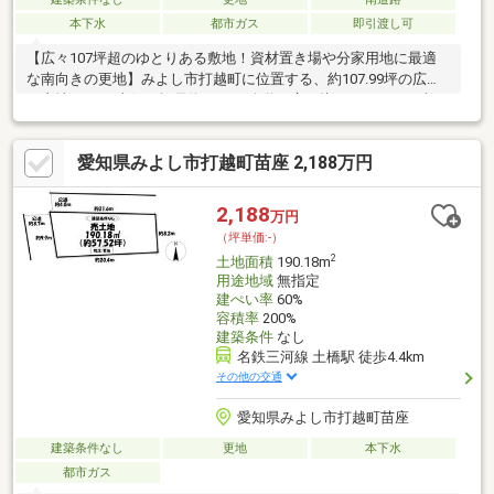
本下水
都市ガス
即引渡し可
【広々107坪超のゆとりある敷地！資材置き場や分家用地に最適
な南向きの更地】みよし市打越町に位置する、約107.99坪の広大
な土地です 。南側は幅員約9.6mの公道に広く接しており、日当
り・通風ともに良好で、大型車両の出し入れもスムーズに行える
立地条件が整っています 。本物件は建築条件がなく、現況も更地
愛知県みよし市打越町苗座 2,188万円
のため、資材置き場や分家用地としてすぐにご検討いただけます
。市街化調整区域内のため一般建築は不可となりますが、田園風
景が広がる閑静な環境は、多目的な活用に最適です 。坪単価14.4
2,188
万円
万円という求めやすい価格も魅力です 。即引渡し可能なこの土地
（坪単価:-）
で、ゆとりある計画を実現しませんか 。
2
土地面積
190.18m
用途地域
無指定
建ぺい率
60%
容積率
200%
建築条件
なし
名鉄三河線 土橋駅 徒歩4.4km
その他の交通
愛知県みよし市打越町苗座
建築条件なし
更地
本下水
都市ガス