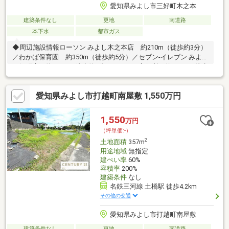
愛知県みよし市三好町木之本
建築条件なし
更地
南道路
本下水
都市ガス
◆周辺施設情報ローソン みよし木之本店 約210m（徒歩約3分）
／わかば保育園 約350m（徒歩約5分）／セブン-イレブン みよし
三好町店 約650m（徒歩約8分）／みよし市役所 約900m（徒歩
約12分）／イオン三好ショッピングセンター 約1100m（徒歩約
16分）当社では現在、DX推進の一環として電子契約を推奨してお
愛知県みよし市打越町南屋敷 1,550万円
ります。手続きのスピードアップ及びコスト削減を図るため、従
来の書面契約から電子契約（デジタル締結）への切り替えをお願
いしたく存じます。詳細は担当者へお問い合わせください。
1,550
万円
（坪単価:-）
2
土地面積
357m
用途地域
無指定
建ぺい率
60%
容積率
200%
建築条件
なし
名鉄三河線 土橋駅 徒歩4.2km
その他の交通
愛知県みよし市打越町南屋敷
建築条件なし
更地
南道路