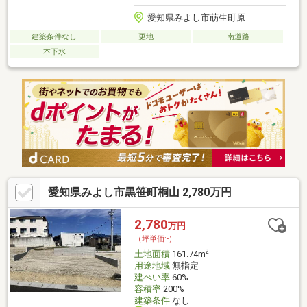
愛知県みよし市莇生町原
建築条件なし
更地
南道路
本下水
愛知県みよし市黒笹町桐山 2,780万円
2,780
万円
（坪単価:-）
2
土地面積
161.74m
用途地域
無指定
建ぺい率
60%
容積率
200%
建築条件
なし