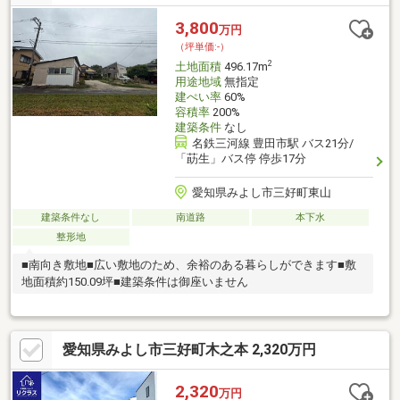
県開発審査会基準第17号の規定により建築物の(再)建築可。■ ご
希望の住まい探しをお手伝いします ━━━━━・・・物件の詳
3,800
万円
細・ご相談はお気軽にお問い合わせください。
（坪単価:-）
2
土地面積
496.17m
用途地域
無指定
建ぺい率
60%
容積率
200%
建築条件
なし
名鉄三河線 豊田市駅 バス21分/
「莇生」バス停 停歩17分
愛知県みよし市三好町東山
建築条件なし
南道路
本下水
整形地
■南向き敷地■広い敷地のため、余裕のある暮らしができます■敷
地面積約150.09坪■建築条件は御座いません
愛知県みよし市三好町木之本 2,320万円
2,320
万円