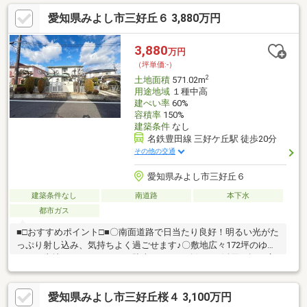
愛知県みよし市三好丘６ 3,880万円
3,880
万円
（坪単価:-）
2
土地面積
571.02m
用途地域
１種中高
建ぺい率
60%
容積率
150%
建築条件
なし
名鉄豊田線 三好ケ丘駅 徒歩20分
その他の交通
愛知県みよし市三好丘６
建築条件なし
南道路
本下水
都市ガス
■□おすすめポイント□■〇南面道路で日当たり良好！明るい光がた
っぷり射し込み、気持ちよく過ごせます♪〇敷地広々172坪のゆと
りある土地。ガーデニングや駐車スペース確保など活用の幅が広
がります！〇前面道路6m以上で車の出し入れがスムーズ。毎日の
通勤や買い物も安心です♪〇風通し良好で、季節ごとに爽やかな風
愛知県みよし市三好丘桜４ 3,100万円
を感じられる快適な住環境です！■□周辺環境□■・三好丘小学校