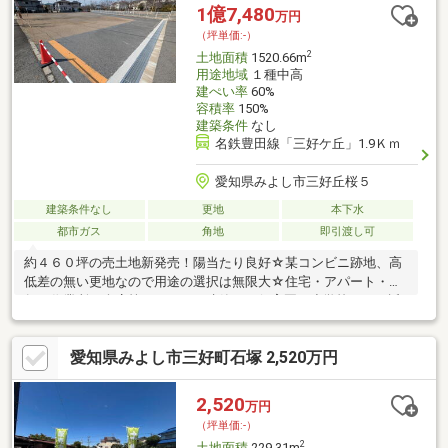
ご見学をご希望の方はお気軽にお問い合わせください(^O^)周辺で
1億7,480
万円
お探しの方も、ぜひ一度お問い合わせくださいませ！
（坪単価:-）
2
土地面積
1520.66m
用途地域
１種中高
建ぺい率
60%
容積率
150%
建築条件
なし
名鉄豊田線「三好ケ丘」1.9Ｋｍ
愛知県みよし市三好丘桜５
建築条件なし
更地
本下水
都市ガス
角地
即引渡し可
約４６０坪の売土地新発売！陽当たり良好☆某コンビニ跡地、高
低差の無い更地なので用途の選択は無限大☆住宅・アパート・店
舗・作業所・倉庫等、なんでも建築可。保育園や小学校もすぐ近
くにあり便利な立地！公園も周辺にあるので遊びの場も確保可
能。さんさんバス停目の前、三好ヶ丘駅まで約2キロ！！
愛知県みよし市三好町石塚 2,520万円
2,520
万円
（坪単価:-）
2