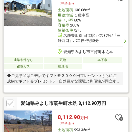
（坪単価:-）
2
土地面積
138.06m
用途地域
１種中高
建ぺい率
60%
容積率
200%
建築条件
なし
名鉄豊田線 日進駅 バス37分/「三
好西口」バス停 停歩8分
愛知県みよし市三好町木之本
建築条件なし
更地
本下水
都市ガス
整形地
◆ご見学又はご来店でギフト券２０００円プレゼント♪さらにご
成約でギフト券プレゼント♪・自然豊かな環境と利便性が両立する
三好町に誕生する分譲地♪・学校やスーパー、公共施設が徒歩圏内
の暮らしやすさが魅力♪・建築条件なしの自由設計で理想の住まい
を実現可能です♪◇閑静な住宅街◇整形地！ 【資料請求】は
愛知県みよし市莇生町水洗 8,112.90万円
上記ボタンをクリック♪ お電話でのお問い合わせは０１２０－
８４－５１６９まで♪リクラス不動産の強み・事務員を含めた全従
業員が宅地建物取引士を取得しております。 不動産のプロが丁
8,112.90
万円
寧に誠意を持って不動産探しをサポートさせて頂きます。・不動
（坪単価:-）
産のご売却も是非ご相談ください。
2
土地面積
993.35m