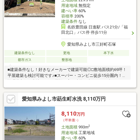
土地面積
229.31m
用途地域
無指定
建ぺい率
60%
容積率
200%
建築条件
なし
名鉄豊田線 日進駅 バス21分/「福
田北口」バス停 停歩11分
愛知県みよし市三好町石塚
建築条件なし
更地
本下水
都市ガス
整形地
■建築条件なし！好きなメーカーで建築可能◎□敷地面積約69坪！
平屋建築も検討可能です♪■スーパー・コンビニ徒歩15分圏内！周
辺環境良好な立地です！□周辺に高い建物が少なく、日当たりも
良好です◎＊＊ライフインフォメーション＊＊■名鉄豊田線「日
進」駅…バス乗車約21分□三吉小学校…徒歩約14分■三好中学校…徒
愛知県みよし市莇生町水洗 8,110万円
歩約23分□なかよし保育園…徒歩約4分■Felna三好姥子店 …徒歩約
14分物件の詳細はもちろん、住宅ローンなどのご相談も承りま
す！まずはお気軽にお問い合わせください♪
8,110
万円
（坪単価:-）
2
土地面積
993m
用途地域
工業地域
建ぺい率
60%