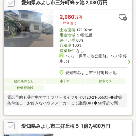
愛知県みよし市三好町蜂ヶ池 2,080万円
力の売土地です。建築条件はなく、お客様のライフスタイルに合
わせた自由な住まいづくりが可能。平屋住宅や広いお庭付き住
宅、複数台駐車スペースなど、多彩なプランをご検討いただけま
2,080
万円
す。
（坪単価:-）
2
土地面積
171.02m
用途地域
１種低層
建ぺい率
60%
容積率
100%
建築条件
なし
バス/「保田ヶ池公園前」バス停 停
歩3分
愛知県みよし市三好町蜂ヶ池
建築条件なし
本下水
都市ガス
1種低層地域
電話予約も受付中です！フリーダイヤル≪0120-21-5663≫◆建築
条件無し！お好きなハウスメーカーにて建築OK♪◆50坪超で間口
も余裕の8ｍ以上◆日当たり良好♪◆保田ヶ池公園まで徒歩2分！
≪ライフインフォメーション≫◎中部小学校 徒歩6分 ◎三好中
学校 徒歩11分◎ファミリーマート保田ヶ池公園 徒歩2分◎ウエ
愛知県みよし市三好丘桜５ 1億7,480万円
ルシアみよし蜂ヶ池店 徒歩3分◎保田ヶ池公園 徒歩2分＼＼公式
LINEでは24時間365日お問合せ対応可能です！／／物件の詳細や