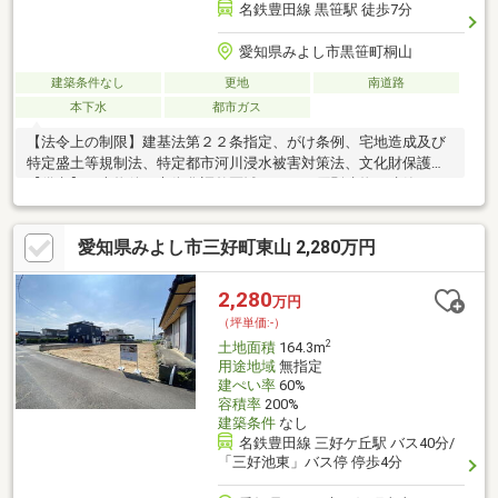
名鉄豊田線 黒笹駅 徒歩7分
愛知県みよし市黒笹町桐山
建築条件なし
更地
南道路
本下水
都市ガス
【法令上の制限】建基法第２２条指定、がけ条例、宅地造成及び
特定盛土等規制法、特定都市河川浸水被害対策法、文化財保護法
【備考】・本物件は市街化調整区域のため、原則建物の建築はで
きませんが、開発許可による分譲地のため、住宅の建築が可能で
す。 開発許可番号：６西建第４４－４号（令和６年５月２
愛知県みよし市三好町東山 2,280万円
日） 完了検査済番号：６西建第４４－４号（令和６年９月１７
日）・北側隣接地に２ｍ以上の高低差（がけ）がございますが、
開発許可に基づいて施行された擁壁となります。 開発許可番
2,280
万円
号：２８西建第４４－７０号（平成２９年３月９日） 完了検査
（坪単価:-）
済番号：２８西建第４４－７０号（平成２９年９月２９日）
2
土地面積
164.3m
用途地域
無指定
建ぺい率
60%
容積率
200%
建築条件
なし
名鉄豊田線 三好ケ丘駅 バス40分/
「三好池東」バス停 停歩4分