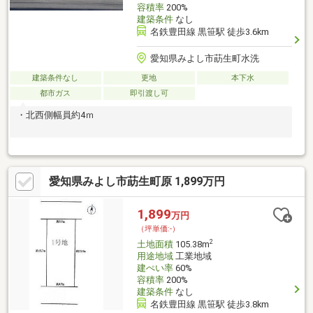
容積率
200%
建築条件
なし
名鉄豊田線 黒笹駅 徒歩3.6km
愛知県みよし市莇生町水洗
建築条件なし
更地
本下水
都市ガス
即引渡し可
・北西側幅員約4ｍ
愛知県みよし市莇生町原 1,899万円
1,899
万円
（坪単価:-）
2
土地面積
105.38m
用途地域
工業地域
建ぺい率
60%
容積率
200%
建築条件
なし
名鉄豊田線 黒笹駅 徒歩3.8km