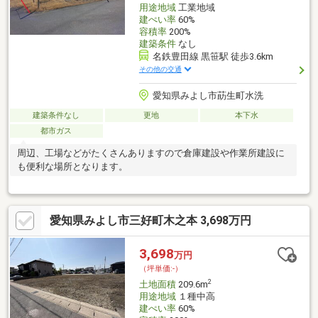
用途地域
工業地域
建ぺい率
60%
容積率
200%
建築条件
なし
名鉄豊田線 黒笹駅 徒歩3.6km
その他の交通
愛知県みよし市莇生町水洗
建築条件なし
更地
本下水
都市ガス
周辺、工場などがたくさんありますので倉庫建設や作業所建設に
も便利な場所となります。
愛知県みよし市三好町木之本 3,698万円
3,698
万円
（坪単価:-）
2
土地面積
209.6m
用途地域
１種中高
建ぺい率
60%