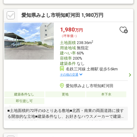
駅：徒歩約67分■さんさんバス「保田ヶ池公園」停：徒歩約5分■
中部小学校：徒歩約8分■三好中学校：徒歩約13分■イオン三好
愛知県みよし市明知町河田 1,980万円
店：徒歩約19分■ファミリーマート三好保田ケ池店：徒歩約5分■
ウエルシアみよし蜂ヶ池店：徒歩約4分■三好桃山幼稚園：徒歩約
9分■すみれ保育園：徒歩約18分■保田ヶ池公園：徒歩約4分※擁壁
1,980
万円
相談些細なことでも、ハウスドゥ 東郷まで、お気軽にお問合せ下
（坪単価:-）
さい♪
2
土地面積
238.36m
用途地域
無指定
建ぺい率
60%
容積率
200%
建築条件
なし
名鉄三河線 土橋駅 徒歩5.6km
その他の交通
愛知県みよし市明知町河田
建築条件なし
更地
本下水
即引渡し可
■土地面積約72坪のゆとりある敷地■北西・南東の両面道路に接す
る開放的な立地■建築条件なし、お好きなハウスメーカーで建築
可能■南部小学校まで約890ｍ（徒歩12分）■南中学校まで約900ｍ
（徒歩12分）■セブンイレブンみよし明知上店まで約550ｍ（徒歩
7分）約72坪の広々とした敷地と両面道路ならではの開放感が魅