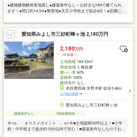
●建物建物解体更地渡し●建築条件なし～お好きなHMで建てられ
ます～●間口約14.5m●整形地●天王小学校まで徒歩6分！●近隣に
は生活利便施設が充実＊＊ぜひ、お気軽にお問合せください＊＊
※住環境保全区域B
愛知県みよし市三好町蜂ヶ池 2,180万円
2,180
万円
（坪単価:-）
2
土地面積
184.53m
用途地域
１種低層
建ぺい率
60%
容積率
100%
建築条件
なし
名鉄豊田線 米野木駅 徒歩5.4km
その他の交通
愛知県みよし市三好町蜂ヶ池
建築条件なし
1種低層地域
☆○o。 オススメポイント 。o○☆■土地面積50坪以上！■小学
校・中学校まで徒歩約15分以内で安心！■建築条件なしなのでお
好きなハウスメーカーさんで建築可能です♪■豊田線「米野木」