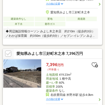
その他の交通
愛知県みよし市三好町木之本
建築条件なし
更地
南道路
本下水
都市ガス
◆周辺施設情報ローソン みよし木之本店 約210m（徒歩約3分）
／わかば保育園 約350m（徒歩約5分）／セブン-イレブン みよし
三好町店 約650m（徒歩約8分）／みよし市役所 約900m（徒歩
約12分）／イオン三好ショッピングセンター 約1100m（徒歩約
16分）当社では現在、DX推進の一環として電子契約を推奨してお
愛知県みよし市三好町木之本 7,396万円
ります。手続きのスピードアップ及びコスト削減を図るため、従
来の書面契約から電子契約（デジタル締結）への切り替えをお願
いしたく存じます。詳細は担当者へお問い合わせください。
7,396
万円
（坪単価:-）
2
土地面積
419.23m
用途地域
１種中高
建ぺい率
60%
容積率
200%
建築条件
なし
名鉄豊田線 米野木駅 徒歩4.0km
その他の交通