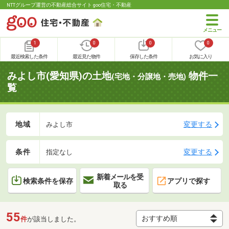
NTTグループ運営の不動産総合サイト goo住宅・不動産
1
0
0
0
最近検索した条件
最近見た物件
保存した条件
お気に入り
みよし市(愛知県)の土地
物件一
(宅地・分譲地・売地)
覧
地域
変更する
みよし市
条件
変更する
指定なし
新着メールを受
検索条件を保存
アプリで探す
取る
55
件
が該当しました。