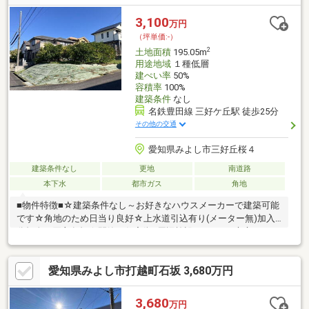
徒歩約9分・三好丘中学校 徒歩約20分・コープメグリア三好
店 徒歩約9分・セブンイレブンみよし三好丘５丁目店 徒歩約9
3,100
万円
分■□住宅ローンのご相談や、現地内覧のご予約等いつでも承って
（坪単価:-）
おります♪□■
2
土地面積
195.05m
用途地域
１種低層
建ぺい率
50%
容積率
100%
建築条件
なし
名鉄豊田線 三好ケ丘駅 徒歩25分
その他の交通
愛知県みよし市三好丘桜４
建築条件なし
更地
南道路
本下水
都市ガス
角地
■物件特徴■☆建築条件なし～お好きなハウスメーカーで建築可能
です☆角地のため日当り良好☆上水道引込有り(メーター無)加入
分担金は買主負担☆閑静な住宅街■周辺施設■・みよし市立 みどり
保育園まで徒歩2分(約120m)・緑丘小学校まで徒歩6分(約480m)・
メグリア三好店まで徒歩13分(約1010m)・ドラッグスギヤマ メグ
愛知県みよし市打越町石坂 3,680万円
リア三好店まで徒歩13分(約1010m)・北中学校まで徒歩11分(約
830m)◆不動産購入初心者の方、大歓迎◆見るだけＯＫ！ 聞く
だけＯＫ！フリードリンクを飲みながらゆっくり相談できます。
3,680
万円