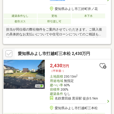
愛知県みよし市三好町井ノ花
建築条件なし
更地
本下水
都市ガス
即引渡し可
担当が同仕様の弊社物件をご案内させていただきます。ご購入後
の具体的なお支払いについてや住宅ローンについてのご相談もお
受けしておりますので、どうぞご相談ください。弊社では豊富な
販売実績により、お客様のご希望や条件に合う最適な住宅ローン
商品のご提案をさせて頂きます。また、以下のような内容も是非
愛知県みよし市打越町三本松 2,430万円
ご相談下さい。・勤続年数が短い方、自営業者の方・車のローン
やクレジット、キャッシングの借入がある方・自己資金がない、
支払いに不安のある方など他にもご不安、心配な事がある方は何
2,430
万円
でもご相談下さい。その他気になる点などもこの機会にぜひ聞い
（坪単価:-）
ていただければと思います。
2
土地面積
230.13m
用途地域
無指定
建ぺい率
60%
容積率
200%
建築条件
なし
名鉄豊田線 黒笹駅 徒歩5.1km
愛知県みよし市打越町三本松