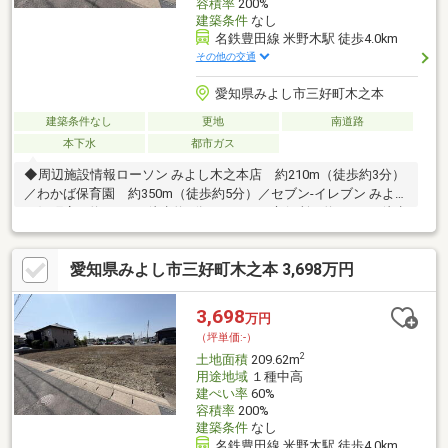
容積率
200%
建築条件
なし
名鉄豊田線 米野木駅 徒歩4.0km
その他の交通
愛知県みよし市三好町木之本
建築条件なし
更地
南道路
本下水
都市ガス
◆周辺施設情報ローソン みよし木之本店 約210m（徒歩約3分）
／わかば保育園 約350m（徒歩約5分）／セブン-イレブン みよし
三好町店 約650m（徒歩約8分）／みよし市役所 約900m（徒歩
約12分）／イオン三好ショッピングセンター 約1100m（徒歩約
16分）当社では現在、DX推進の一環として電子契約を推奨してお
愛知県みよし市三好町木之本 3,698万円
ります。手続きのスピードアップ及びコスト削減を図るため、従
来の書面契約から電子契約（デジタル締結）への切り替えをお願
いしたく存じます。詳細は担当者へお問い合わせください。
3,698
万円
（坪単価:-）
2
土地面積
209.62m
用途地域
１種中高
建ぺい率
60%
容積率
200%
建築条件
なし
名鉄豊田線 米野木駅 徒歩4.0km