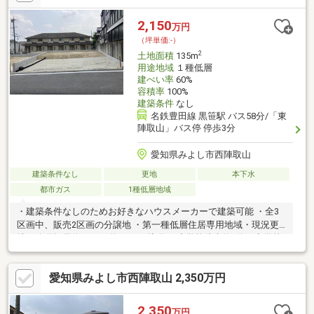
■■■・緑丘小学校 徒歩約7分・北中学校 徒歩約15分・クスリのア
オキ三好丘店 徒歩約11分・ファミリーマート豊田白山町店 徒歩約
2,150
万円
20分■■■【ご相談】■■■ご来店・ご案内可能です！お気軽にご連
（坪単価:-）
絡下さい♪
2
土地面積
135m
用途地域
１種低層
建ぺい率
60%
容積率
100%
建築条件
なし
名鉄豊田線 黒笹駅 バス58分/「東
陣取山」バス停 停歩3分
愛知県みよし市西陣取山
建築条件なし
更地
本下水
都市ガス
1種低層地域
・建築条件なしのためお好きなハウスメーカーで建築可能 ・全3
区画中、販売2区画の分譲地 ・第一種低層住居専用地域・現況更
地・公道幅員約5.9m・約8.9mに接道 ・小学校徒歩約6分、中学校
徒歩約11分 ・コンビニ徒歩約6分、アイ・モール三好徒歩約14分
で生活利便施設有・確定測量実施済み（令和7年2月）【土地探し
愛知県みよし市西陣取山 2,350万円
相談会実施中！】「理想の家を建てたいけれど、土地がまだ見つ
からない・・・」そんなお悩みにも「土地の探し方」からご案内
いたします！詳細は「イベント情報」欄をご覧ください！
2,350
万円