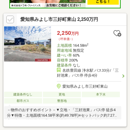
愛知県みよし市三好町東山 2,250万円
2,250
万円
（坪単価:-）
2
土地面積
164.58m
用途地域
無指定
建ぺい率
60%
容積率
200%
建築条件
なし
名鉄豊田線 浄水駅 バス33分/「三
好池東」バス停 停歩4分
愛知県みよし市三好町東山
建築条件なし
更地
本下水
都市ガス
整形地
－物件のおすすめポイント－▼立地・「三好池東」バス停 徒歩4
分▼特徴・土地面積164.58平米(約49.78坪)※セットバック約7.27平
米を含む・前面道路は北西側幅員約4.1m、南東側幅員約2.0mの公
道・接道間口は北西側約7.2m、南東側約7.3m・建築条件付宅地販