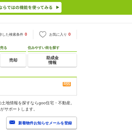
0
0
存した検索条件
お気に入り
売る
住みやすい街を探す
助成金
売却
情報
土地情報を探すならgoo住宅・不動産。
産がサポートします。