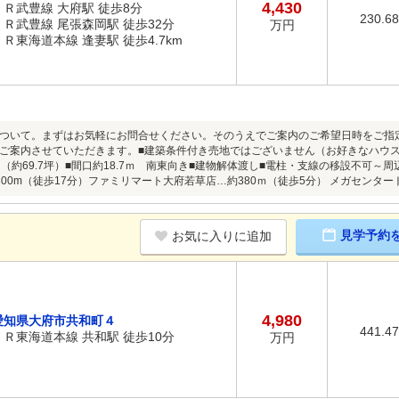
4,430
ＪＲ武豊線 大府駅 徒歩8分
230.6
ＪＲ武豊線 尾張森岡駅 徒歩32分
万円
ＪＲ東海道本線 逢妻駅 徒歩4.7km
ついて。まずはお気軽にお問合せください。そのうえでご案内のご希望日時をご指
ご案内させていただきます。■建築条件付き売地ではございません（お好きなハウ
8㎡（約69.7坪）■間口約18.7ｍ 南東向き■建物解体渡し■電柱・支線の移設不可～
300m（徒歩17分）ファミリマート大府若草店…約380ｍ（徒歩5分） メガセンター
見学予約
お気に入りに追加
4,980
愛知県大府市共和町４
441.4
ＪＲ東海道本線 共和駅 徒歩10分
万円