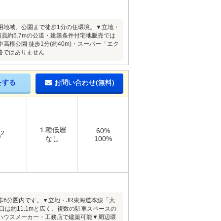
用地域、公園まで徒歩1分の住環境。▼立地・
側幅員約5.7mの公道・建築条件付宅地販売では
根公園 徒歩1分(約40m)・スーパー「エク
道路ではありません
をする
お問い合わせ(無料)
１種低層
60%
2
m
なし
100%
6分圏内です。▼立地・JR東海道本線「大
・間口は約11.1mと広く、複数の駐車スペースの
ハウスメーカー・工務店で建築可能▼周辺環