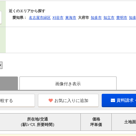
近くのエリアから探す
愛知県：
名古屋市緑区
刈谷市
東海市
大府市
知多市
知立市
豊明市
知
画像付き表示
お気に入りに追加
資料請求
所在地/交通
価格
土地面
（駅/バス 所要時間）
坪単価