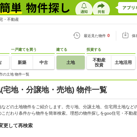
住宅・不動産
0
最近見た物件
保
一戸建てを買う
建てる
投資する
不動産
古
新築
中古
土地
土地活用
投資
市の土地 物件一覧
地(宅地・分譲地・売地) 物件一覧
地などの土地物件をご紹介します。売り地、分譲土地、住宅用土地などの
こだわり条件から物件を簡単検索。理想の物件探しをgoo住宅・不動
変更して再検索