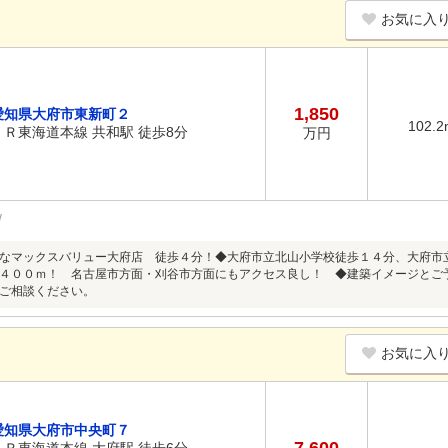
お気に入
1,850
愛知県大府市東新町２
102.2
ＪＲ東海道本線 共和駅 徒歩8分
万円
なマックスバリュー大府店 徒歩４分！◆大府市立北山小学校徒歩１４分、大府市
４００ｍ！ 名古屋市方面・刈谷市方面にもアクセス良し！ ◆建築イメージとご
ご相談ください。
お気に入
愛知県大府市中央町７