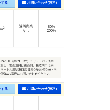
をする
お問い合わせ(無料)
近隣商業
80%
2
4m
なし
200%
24平米（約89.61坪）※セットバック約
引渡し・前面道路は南西側、接道間口は約
マート大府駅東口店 徒歩6分(約430m)・向
・ご相談はお気軽にお問い合わせください。
をする
お問い合わせ(無料)