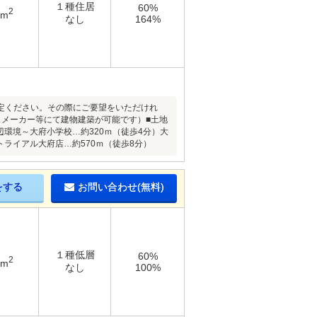
１種住居
60%
2
8m
なし
164%
定ください。その際にご要望をいただけれ
スメーカー等にて建物建築が可能です）■土地
周辺環境～大府小学校…約320ｍ（徒歩4分）大
トライアル大府店…約570ｍ（徒歩8分）
をする
お問い合わせ(無料)
１種低層
60%
2
7m
なし
100%