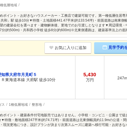
1種低層地域
めポイント－お好きなハウスメーカー・工務店で建築可能です。第一種低層住居専
共和」駅 徒歩10分▼特徴・土地面積441.47平米(約133.54坪)・前面道路は南東
望の建築会社を選べます・建物解体後、更地でのお引渡しとなります▼周辺環境・中高
分(約500m)・共和西小学校 徒歩8分(約600m)※北東側通路は、建築基準法上の
見学予約
お気に入りに追加
5,430
愛知県大府市月見町５
247
ＪＲ東海道本線 大府駅 徒歩10分
万円
ガス
1種低層地域
整形地
めポイント－建築条件付宅地販売ではありません。小学校・コンビニ・公園まで徒歩
分▼特徴・敷地面積247平米(約74.71坪)・前面道路は北東側幅員約11.9mの公道
・現況更地につき、設計プランが決まり次第スムーズに建築へ移行可能・お好きな