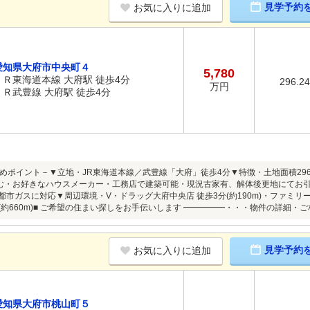
見学予約
お気に入りに追加
愛知県大府市中央町４
5,780
ＪＲ東海道本線 大府駅 徒歩4分
296.2
万円
ＪＲ武豊線 大府駅 徒歩4分
めポイント－▼立地・JR東海道本線／武豊線「大府」徒歩4分▼特徴・土地面積296.
を含む・お好きなハウスメーカー・工務店で建築可能・現況古家有、解体後更地にてお
・都市ガスに対応▼周辺環境・V・ドラッグ大府中央店 徒歩3分(約190m)・ファミリー
分(約660m)■ ご希望の住まい探しをお手伝いします ━━━━━・・・物件の詳細
見学予約
お気に入りに追加
愛知県大府市桃山町５