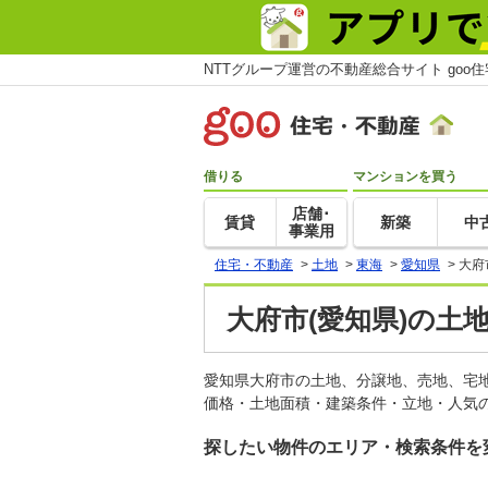
NTTグループ運営の不動産総合サイト goo
借りる
マンションを買う
店舗･
賃貸
新築
中
事業用
住宅・不動産
>
土地
>
東海
>
愛知県
>
大府
大府市(愛知県)の土
愛知県大府市の土地、分譲地、売地、宅
価格・土地面積・建築条件・立地・人気の
探したい物件のエリア・検索条件を