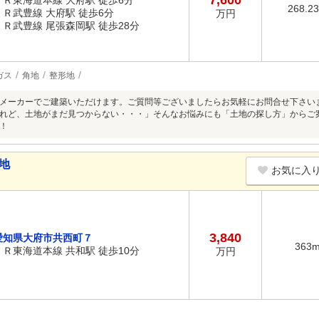
7,600
ＪＲ東海道本線 大府駅 徒歩6分
268.2
ＪＲ武豊線 大府駅 徒歩6分
万円
ＪＲ武豊線 尾張森岡駅 徒歩28分
ガス
角地
整形地
メーカーでご建築いただけます。ご質問等ございましたらお気軽にお問合せ下さい
れど、土地がまだ見つからない・・・」そんなお悩みにも「土地の探し方」からご
！
地
お気に入
3,840
愛知県大府市共西町７
363
ＪＲ東海道本線 共和駅 徒歩10分
万円