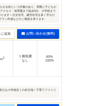
暮らせる街という評価があり、実際に子どもが
好アクセス・保育園まで徒歩8分、小学校まで
承ります＞注文住宅、建売住宅を多く手がけ
プラン作成などのご相談を承ります。
お問い合わせ(無料)
りに追加
１種低層
60%
2
2m
なし
100%
に安心な小学校近くの好立地！子育てファミリ