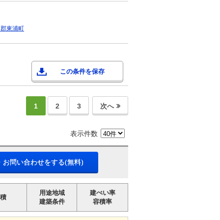
多郡東浦町
この条件を保存
1
2
3
次へ
表示件数
・お問い合わせをする(無料)
用途地域
建ぺい率
積
建築条件
容積率