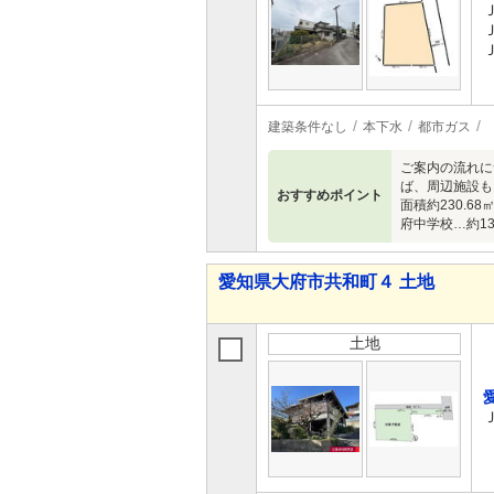
建築条件なし
本下水
都市ガス
ご案内の流れに
ば、周辺施設も
おすすめポイント
面積約230.6
府中学校…約1
愛知県大府市共和町４ 土地
土地