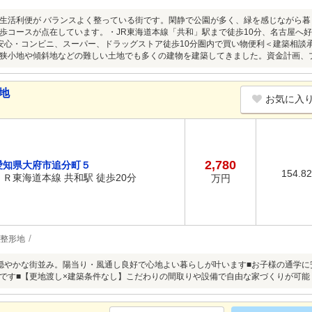
生活利便が バランスよく整っている街です。閑静で公園が多く、緑を感じながら
歩コースが点在しています。・JR東海道本線「共和」駅まで徒歩10分、名古屋へ
安心・コンビニ、スーパー、ドラッグストア徒歩10分圏内で買い物便利＜建築相談
狭小地や傾斜地などの難しい土地でも多くの建物を建築してきました。資金計画、
地
お気に入
2,780
愛知県大府市追分町５
154.8
ＪＲ東海道本線 共和駅 徒歩20分
万円
整形地
穏やかな街並み。陽当り・風通し良好で心地よい暮らしが叶います■お子様の通学
です■【更地渡し×建築条件なし】こだわりの間取りや設備で自由な家づくりが可能