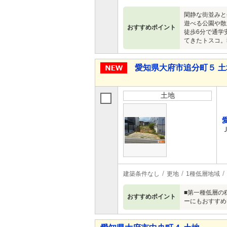
閑静な街並みと
遊べる公園や散
おすすめポイント
徒歩6分で通学
てきたトスコ。
愛知県大府市追分町５ 土
土地
建築条件なし
更地
1種低層地域
■第一種低層の
おすすめポイント
ーにもおすすめ