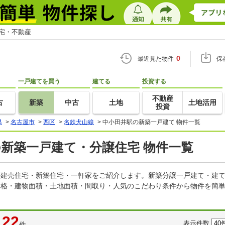
住宅・不動産
0
最近見た物件
保
一戸建てを買う
建てる
投資する
不動産
古
新築
中古
土地
土地活用
投資
県
>
名古屋市
>
西区
>
名鉄犬山線
>
中小田井駅の新築一戸建て 物件一覧
の新築一戸建て・分譲住宅 物件一覧
どの建売住宅・新築住宅・一軒家をご紹介します。新築分譲一戸建て・建
価格・建物面積・土地面積・間取り・人気のこだわり条件から物件を簡単
22
表示件数
件