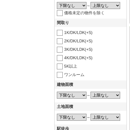
～
価格未定の物件を除く
間取り
1K/DK/LDK(+S)
2K/DK/LDK(+S)
3K/DK/LDK(+S)
4K/DK/LDK(+S)
5K以上
ワンルーム
建物面積
～
土地面積
～
駅徒歩