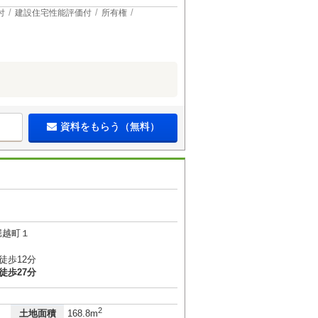
付
建設住宅性能評価付
所有権
資料をもらう（無料）
堀越町１
徒歩12分
徒歩27分
2
土地面積
168.8m