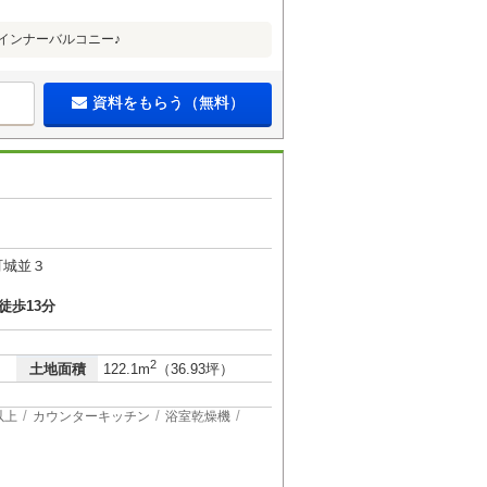
インナーバルコニー♪
資料をもらう（無料）
町城並３
徒歩13分
2
土地面積
122.1m
（36.93坪）
以上
カウンターキッチン
浴室乾燥機