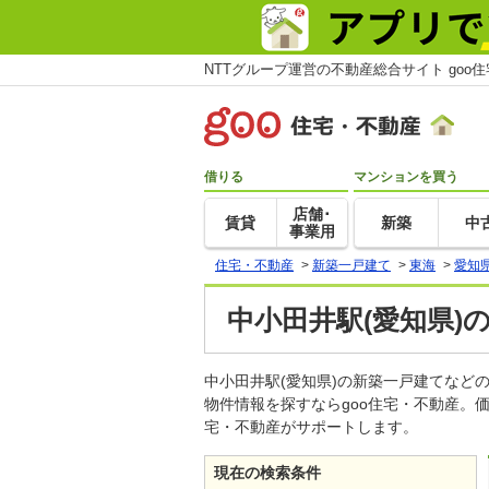
NTTグループ運営の不動産総合サイト goo
借りる
マンションを買う
店舗･
賃貸
新築
中
事業用
住宅・不動産
>
新築一戸建て
>
東海
>
愛知
中小田井駅(愛知県)
中小田井駅(愛知県)の新築一戸建てな
物件情報を探すならgoo住宅・不動産。
宅・不動産がサポートします。
現在の検索条件