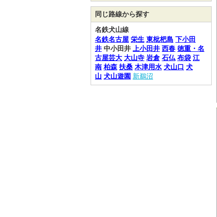
同じ路線から探す
名鉄犬山線
名鉄名古屋
栄生
東枇杷島
下小田
井
中小田井
上小田井
西春
徳重・名
古屋芸大
大山寺
岩倉
石仏
布袋
江
南
柏森
扶桑
木津用水
犬山口
犬
山
犬山遊園
新鵜沼