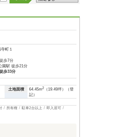
福寺町１
徒歩7分
園駅 徒歩21分
徒歩33分
2
土地面積
64.45m
（19.49坪）（登
記）
付
所有権
駐車2台以上
即入居可