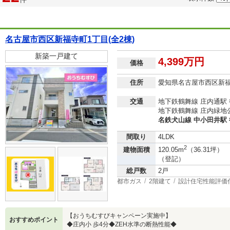
名古屋市西区新福寺町1丁目(全2棟)
新築一戸建て
4,399万円
価格
住所
愛知県名古屋市西区新
交通
地下鉄鶴舞線 庄内通駅 
地下鉄鶴舞線 庄内緑地公
名鉄犬山線 中小田井駅 
間取り
4LDK
2
建物面積
120.05m
（36.31坪）
（登記）
総戸数
2戸
都市ガス
2階建て
設計住宅性能評価
【おうちむすびキャンペーン実施中】
おすすめポイント
◆庄内小 歩4分◆ZEH水準の断熱性能◆