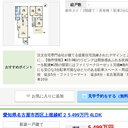
総戸数
-
都市ガス
2階建て
所有権
駐車2台
注文住宅専門会社が建てる提案住宅洗練されたデザインと
に…【物件情報】■19.9帖のリビングは開放感あふれる吹
ーを配慮■1階の寝室にはファミリークローゼット完備■南
おすすめポイント
にも安心な3台駐車可能なゆとりのある駐車スペース～周
校 徒歩5分・ファミリーマート 徒歩8分・名古屋高速「
車10分
お気に入りに追加
見学予約をする（無料
愛知県名古屋市西区上堀越町２ 5,499万円 4LDK
新築一戸建て
5,499万円