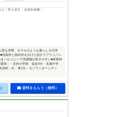
以上
即入居可
浴室乾燥機
上質な空間、ホテルのような暮らしを日常
抜■洗面所と脱衣所を分けた設計でプライバシ
向きバルコニーで洗濯物が乾きやすい■来客時
辺環境～・庄内小学校 徒歩4分・名塚中学
鳥見町」IC 車2分・モゾワンダーシティ
）
資料をもらう（無料）