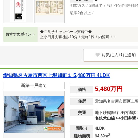
都市ガス
2階建て
設計住宅性能評価
駐車2台以上
◆ご見学キャンペーン実施中◆
おすすめポイント
上小田井え駅徒歩10分！最終1棟！内覧可！！
お気に入りに追加
愛知県名古屋市西区上堀越町１ 5,480万円 4LDK
新築一戸建て
5,480万円
価格
住所
愛知県名古屋市西区上
交通
地下鉄鶴舞線 庄内通駅 
名鉄犬山線 中小田井駅 
間取り
4LDK
2
建物面積
94.39m