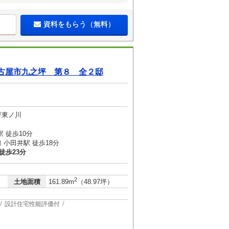
資料をもらう（無料）
古屋市九之坪 第８ 全２邸
坪東ノ川
 徒歩10分
小田井駅 徒歩18分
徒歩23分
2
土地面積
161.89m
（48.97坪）
設計住宅性能評価付