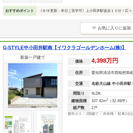
おすすめポイント
《８/８更新：本日ご見学可》上小田井駅徒歩１０分！広々
お気に入りに追加
G-STYLE中小田井駅南【イワクラゴールデンホーム(株)】
新築一戸建て
4,398万円
価格
住所
愛知県清須市西枇杷島
交通
名鉄犬山線 中小田井駅 
間取り
4LDK
2
建物面積
107.42m
（32.49坪）
総戸数
2戸
都市ガス
2階建て
所有権
駐車2台