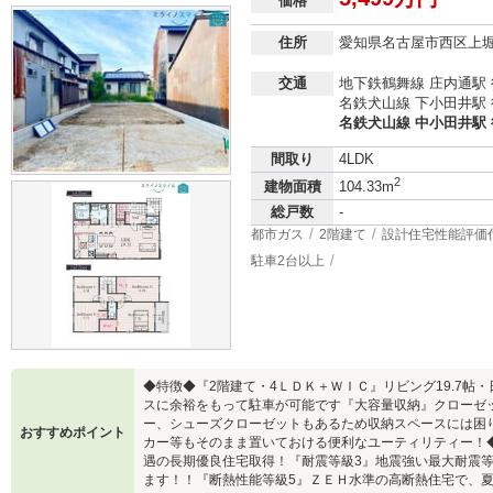
価格
住所
愛知県名古屋市西区上
交通
地下鉄鶴舞線 庄内通駅 
名鉄犬山線 下小田井駅 
名鉄犬山線 中小田井駅 徒
間取り
4LDK
2
建物面積
104.33m
総戸数
-
都市ガス
2階建て
設計住宅性能評価
駐車2台以上
◆特徴◆『2階建て・4ＬＤＫ＋ＷＩＣ』リビング19.7帖
スに余裕をもって駐車が可能です『大容量収納』クローゼ
ー、シューズクローゼットもあるため収納スペースには困
おすすめポイント
カー等もそのまま置いておける便利なユーティリティー！
遇の長期優良住宅取得！『耐震等級3』地震強い最大耐震
ます！！『断熱性能等級5』ＺＥＨ水準の高断熱住宅で、夏