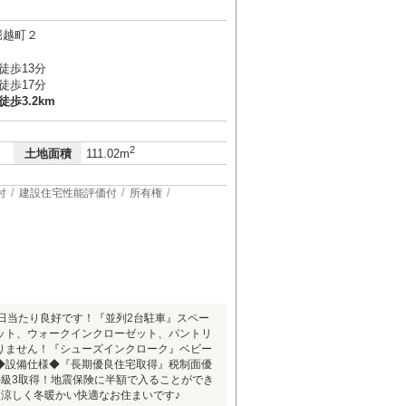
堀越町２
徒歩13分
徒歩17分
歩3.2km
2
土地面積
111.02m
付
建設住宅性能評価付
所有権
・日当たり良好です！『並列2台駐車』スペー
ット、ウォークインクローゼット、パントリ
りません！『シューズインクローク』ベビー
◆設備仕様◆『長期優良住宅取得』税制面優
等級3取得！地震保険に半額で入ることができ
涼しく冬暖かい快適なお住まいです♪