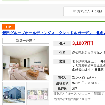
お気に入りに追加
飯田グループホールディングス クレイドルガーデン 北名
新築一戸建て
3,190万円
価格
住所
愛知県北名古屋市九之
交通
地下鉄鶴舞線 上小田井駅
ＪＲ東海交通事業城北線 
名鉄犬山線 中小田井駅 
間取り
2LDK+2S（納戸）
2
建物面積
99.22m
（30.01坪）
総戸数
2戸
都市ガス
ルーフバルコニー
2階建て
建設住宅性能評価付
所有権