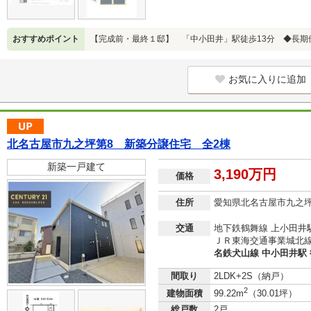
おすすめポイント
【完成前・最終１邸】 「中小田井」駅徒歩13分 ◆長期
お気に入りに追加
北名古屋市九之坪第8 新築分譲住宅 全2棟
新築一戸建て
3,190万円
価格
住所
愛知県北名古屋市九之
交通
地下鉄鶴舞線 上小田井駅
ＪＲ東海交通事業城北線 
名鉄犬山線 中小田井駅 
間取り
2LDK+2S（納戸）
2
建物面積
99.22m
（30.01坪）
総戸数
2戸