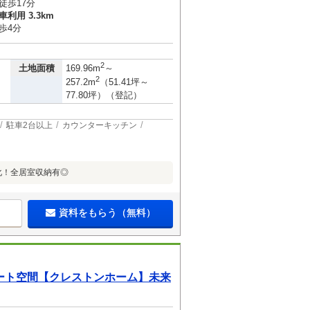
徒歩17分
利用 3.3km
歩4分
2
土地面積
169.96m
～
2
257.2m
（51.41坪～
77.80坪）（登記）
駐車2台以上
カウンターキッチン
化！全居室収納有◎
資料をもらう（無料）
ート空間【クレストンホーム】未来