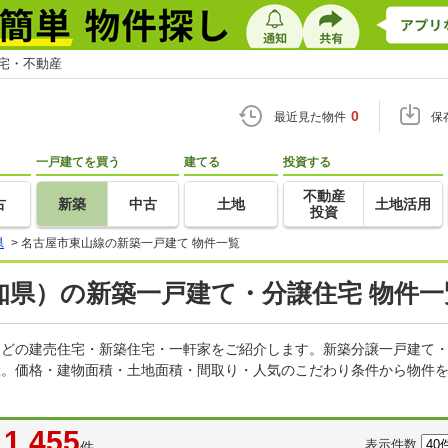
住宅・不動産
0
最近見た物件
保
一戸建てを買う
建てる
投資する
不動産
古
新築
中古
土地
土地活用
投資
県
>
名古屋市東山線の新築一戸建て 物件一覧
知県）の新築一戸建て・分譲住宅 物件一
てなどの建売住宅・新築住宅・一軒家をご紹介します。新築分譲一戸建て
産。価格・建物面積・土地面積・間取り・人気のこだわり条件から物件を
1,455
表示件数
件