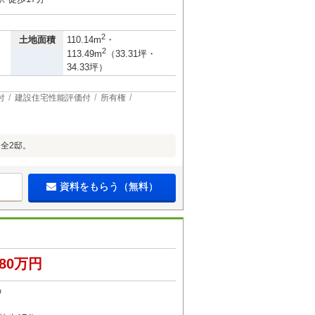
2
土地面積
110.14m
・
2
113.49m
（33.31坪・
34.33坪）
付
建設住宅性能評価付
所有権
全2邸。
資料をもらう（無料）
580万円
中