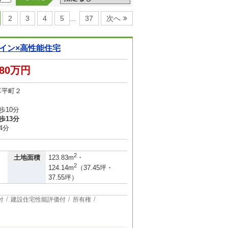
2
3
4
5
37
次へ
…
イン×高性能住宅
580万円
草平町２
歩10分
歩13分
4分
2
土地面積
123.83m
・
2
124.14m
（37.45坪・
37.55坪）
付
建設住宅性能評価付
所有権