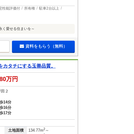
宅性能評価付
所有権
駐車2台以上
永く愛せる住まいを～
資料をもらう（無料）
をカタチにする玉善品質。
780万円
野田２
歩14分
歩16分
歩17分
2
土地面積
134.77m
～