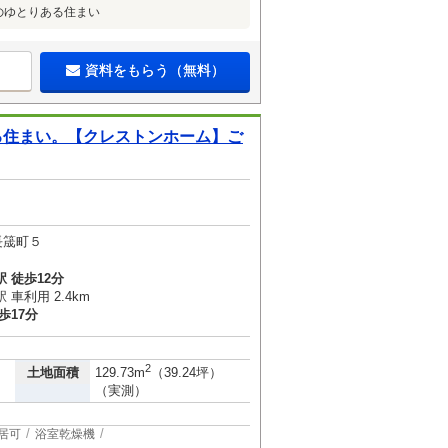
のゆとりある住まい
資料をもらう（無料）
る住まい。【クレストンホーム】ご
長筬町５
 徒歩12分
車利用 2.4km
歩17分
2
土地面積
129.73m
（39.24坪）
（実測）
居可
浴室乾燥機