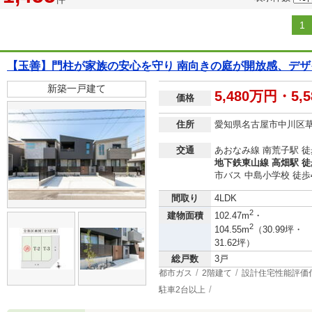
1
【玉善】門柱が家族の安心を守り 南向きの庭が開放感、デザ
新築一戸建て
5,480万円・5,
価格
住所
愛知県名古屋市中川区
交通
あおなみ線 南荒子駅 徒
地下鉄東山線 高畑駅 徒
市バス 中島小学校 徒歩
間取り
4LDK
2
建物面積
102.47m
・
2
104.55m
（30.99坪・
31.62坪）
総戸数
3戸
都市ガス
2階建て
設計住宅性能評価
駐車2台以上