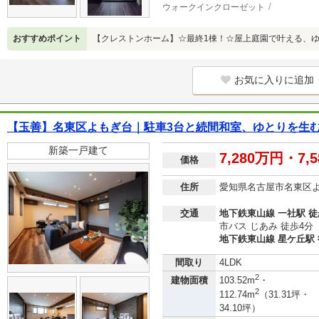
ウォークインクローゼット
おすすめポイント
【クレストンホーム】☆最終1棟！☆屋上庭園で叶える、
お気に入りに追加
【玉善】名東区よもぎ台｜駐車3台と続間和室、ゆとりを生む
新築一戸建て
7,280万円・7,
価格
住所
愛知県名古屋市名東区
交通
地下鉄東山線 一社駅 徒
市バス じあみ 徒歩4分
地下鉄東山線 星ケ丘駅 
間取り
4LDK
2
建物面積
103.52m
・
2
112.74m
（31.31坪・
34.10坪）