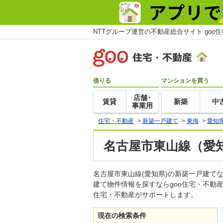
NTTグループ運営の不動産総合サイト goo
借りる
マンションを買う
店舗･
賃貸
新築
中
事業用
住宅・不動産
>
新築一戸建て
>
東海
>
愛知
名古屋市東山線（愛
名古屋市東山線(愛知県)の新築一戸建
建て物件情報を探すならgoo住宅・不動
住宅・不動産がサポートします。
現在の検索条件