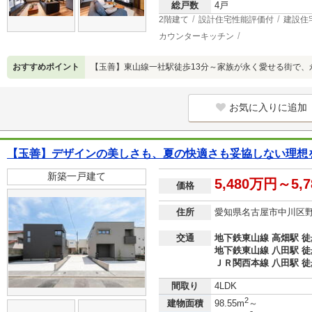
総戸数
4戸
2階建て
設計住宅性能評価付
建設住
カウンターキッチン
おすすめポイント
【玉善】東山線一社駅徒歩13分～家族が永く愛せる街で、
お気に入りに追加
【玉善】デザインの美しさも、夏の快適さも妥協しない理想
新築一戸建て
5,480万円～5,
価格
住所
愛知県名古屋市中川区
交通
地下鉄東山線 高畑駅 徒
地下鉄東山線 八田駅 徒
ＪＲ関西本線 八田駅 徒
間取り
4LDK
2
建物面積
98.55m
～