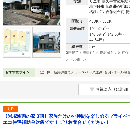
交通
リニモ 長久手古戦場駅 
地下鉄東山線 藤が丘駅 車
名鉄バス 岩作組合前 徒
間取り
4LDK・5LDK
2
建物面積
140.52m
～
2
146.59m
（42.50坪～
44.34坪）
総戸数
3戸
2階建て
設計住宅性能評価付
所有権
オール電化
おすすめポイント
《全3棟！新築戸建て》カースペース並列3台分×オール電
お気に入りに追加
【岩塚駅西の家 3期】家族だけの外時間を楽しめるプライベ
エコ住宅補助金対象です！ぜひお問合せください！