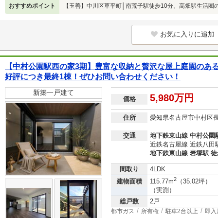
おすすめポイント
【玉善】中川区草平町│南荒子駅徒歩10分。高畑駅生活圏
お気に入りに追加
【中村公園駅西の家3期】豊富な収納と贅沢な屋上庭園のあ
好評につき最終1棟！ぜひお問い合わせください！
新築一戸建て
5,980万円
価格
住所
愛知県名古屋市中村区
交通
地下鉄東山線 中村公園駅
近鉄名古屋線 近鉄八田駅 
地下鉄東山線 岩塚駅 徒
間取り
4LDK
2
建物面積
115.77m
（35.02坪）
（実測）
総戸数
2戸
都市ガス
所有権
駐車2台以上
即入