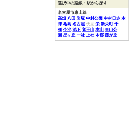
選択中の路線・駅から探す
名古屋市東山線
高畑
八田
岩塚
中村公園
中村日赤
本
陣
亀島
名古屋
伏見
栄
新栄町
千
種
今池
池下
覚王山
本山
東山公
園
星ヶ丘
一社
上社
本郷
藤が丘