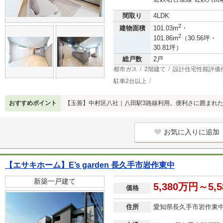
間取り
4LDK
2
建物面積
101.03m
・
2
101.86m
（30.56坪・
30.81坪）
総戸数
2戸
都市ガス
2階建て
設計住宅性能評価
駐車2台以上
おすすめポイント
【玉善】中村区八社｜八田駅3路線利用。便利さに囲まれた
お気に入りに追加
【エサキホーム】E’s garden 長久手市岩作東中
新築一戸建て
5,380万円～5,
価格
住所
愛知県長久手市岩作東