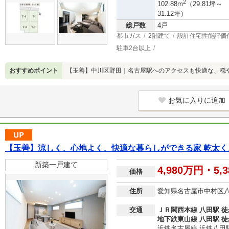
2
102.88m
（29.81坪～
31.12坪）
総戸数
4戸
都市ガス
2階建て
設計住宅性能評価
駐車2台以上
おすすめポイント
【玉善】中川区野田｜名古屋駅へのアクセスも快適な、穏
お気に入りに追加
【玉善】涼しく、心地よく、快適な暮らしができる家 乾太
新築一戸建て
4,980万円・5,
価格
住所
愛知県名古屋市中村区
交通
ＪＲ関西本線 八田駅 徒
地下鉄東山線 八田駅 徒
近鉄名古屋線 近鉄八田駅