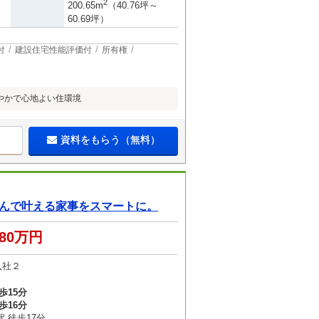
2
200.65m
（40.76坪～
60.69坪）
付
建設住宅性能評価付
所有権
やかで心地よい住環境
資料をもらう（無料）
くんで叶える家事をスマートに。
380万円
八社２
歩15分
歩16分
 徒歩17分