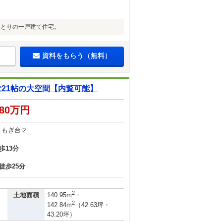
ゆとりの一戸建て住宅。
資料をもらう（無料）
21帖の大空間【内覧可能】
580万円
よもぎ台２
歩13分
徒歩25分
2
土地面積
140.95m
・
2
142.84m
（42.63坪・
43.20坪）