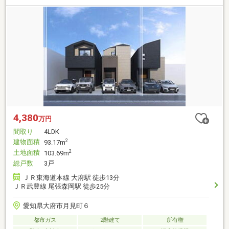
4,380
万円
間取り
4LDK
建物面積
2
93.17m
土地面積
2
103.69m
総戸数
3戸
ＪＲ東海道本線 大府駅 徒歩13分
ＪＲ武豊線 尾張森岡駅 徒歩25分
愛知県大府市月見町６
都市ガス
2階建て
所有権