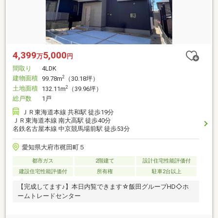
4,399
5,000
万
円
間取り
4LDK
建物面積
2
99.78m
（30.18坪）
土地面積
2
132.11m
（39.96坪）
総戸数
1戸
ＪＲ東海道本線 共和駅 徒歩19分
ＪＲ東海道本線 南大高駅 徒歩40分
名鉄名古屋本線 中京競馬場前駅 徒歩53分
愛知県大府市梶田町５
都市ガス
2階建て
設計住宅性能評価付
建設住宅性能評価付
所有権
駐車2台以上
【完成してます♪】本日内覧できます☆飯田グループHD◇ホ
ームトレードセンター