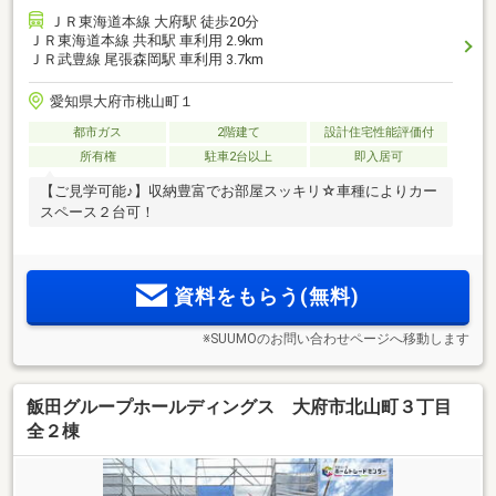
ＪＲ東海道本線 大府駅 徒歩20分
ＪＲ東海道本線 共和駅 車利用 2.9km
ＪＲ武豊線 尾張森岡駅 車利用 3.7km
愛知県大府市桃山町１
都市ガス
2階建て
設計住宅性能評価付
所有権
駐車2台以上
即入居可
【ご見学可能♪】収納豊富でお部屋スッキリ☆車種によりカー
スペース２台可！
資料をもらう(無料)
※SUUMOのお問い合わせページへ移動します
飯田グループホールディングス 大府市北山町３丁目
全２棟