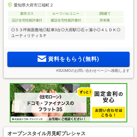
愛知県大府市江端町２
都市ガス
ルーフバルコニー
2階建て
設計住宅性能評価付
建設住宅性能評価付
所有権
◎５３坪南面敷地◎駐車3台◎大府駅◎石ヶ瀬小◎４ＬＤＫ◎
ユーティリティＳＰ
資料をもらう(無料)
※SUUMOのお問い合わせページへ移動します
オープンスタイル月見町プレシャス