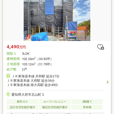
4,490
万円
間取り
3LDK
建物面積
2
102.26m
（30.93坪）
土地面積
2
105.12m
（31.79坪）
総戸数
2戸
ＪＲ東海道本線 共和駅 徒歩27分
ＪＲ東海道本線 大府駅 徒歩36分
ＪＲ東海道本線 南大高駅 徒歩49分
愛知県大府市北山町３
都市ガス
ルーフバルコニー
2階建て
設計住宅性能評価付
建設住宅性能評価付
所有権