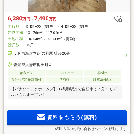
6,380
7,490
万円～
万円
間取り
3LDK+2S（納戸）・4LDK+3S（納戸）
建物面積
2
2
101.76m
～117.04m
土地面積
2
2
136.64m
～161.58m
（実測）
総戸数
96戸
ＪＲ東海道本線 共和駅 徒歩20分
愛知県大府市梶田町４
都市ガス
ルーフバルコニー
2階建て
設計住宅性能評価付
所有権
駐車2台以上
【パナソニックホームズ】JR共和駅まで自転車で７分！モデ
ルハウスオープン！
資料をもらう(無料)
※SUUMOのお問い合わせページへ移動します