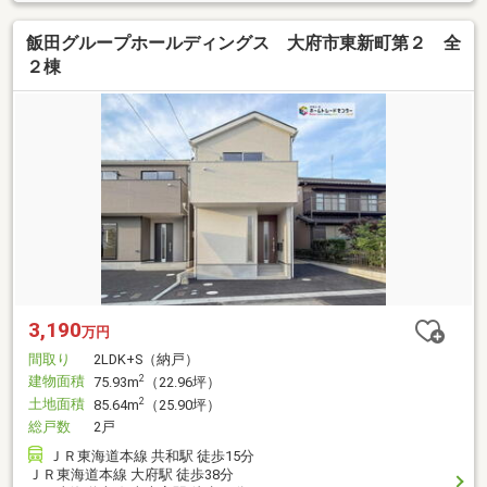
飯田グループホールディングス 大府市東新町第２ 全
２棟
3,190
万円
間取り
2LDK+S（納戸）
建物面積
2
75.93m
（22.96坪）
土地面積
2
85.64m
（25.90坪）
総戸数
2戸
ＪＲ東海道本線 共和駅 徒歩15分
ＪＲ東海道本線 大府駅 徒歩38分