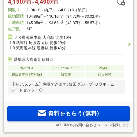
4,190
4,490
万円～
万円
間取り
3LDK+S（納戸）～4LDK+S（納戸）
建物面積
2
2
104.89m
～110.16m
（31.72坪～33.32坪）
土地面積
2
2
145.05m
～193.63m
（43.87坪～58.57坪）
総戸数
5戸
ＪＲ東海道本線 大府駅 徒歩10分
ＪＲ武豊線 尾張森岡駅 徒歩19分
ＪＲ東海道本線 逢妻駅 徒歩43分
愛知県大府市朝日町５
都市ガス
ルーフバルコニー
2階建て
建設住宅性能評価付
所有権
即入居可
【モデルルーム】内覧できます♪飯田グループHD◇ホームト
レードセンター◇
資料をもらう(無料)
※SUUMOのお問い合わせページへ移動します