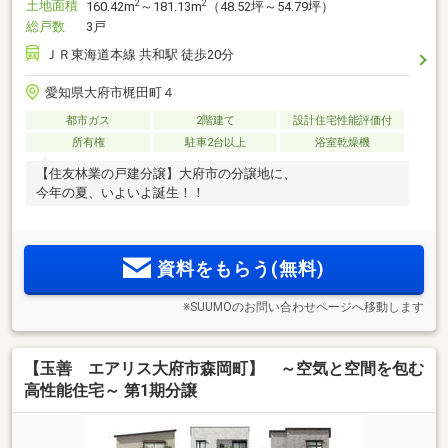
土地面積
2
2
160.42m
～181.13m
（48.52坪～54.79坪）
総戸数
3戸
ＪＲ東海道本線 共和駅 徒歩20分
愛知県大府市梶田町４
都市ガス
2階建て
設計住宅性能評価付
所有権
駐車2台以上
浴室乾燥機
【住友林業の戸建分譲】大府市の分譲地に、
今年の夏、いよいよ誕生！！
資料をもらう(無料)
※SUUMOのお問い合わせページへ移動します
【玉善 エアリス大府市森岡町】 ～空気と空間を包む
高性能住宅～ 第1期分譲