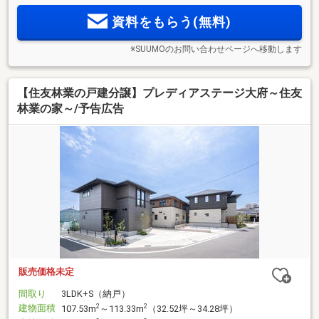
資料をもらう(無料)
※SUUMOのお問い合わせページへ移動します
【住友林業の戸建分譲】プレディアステージ大府～住友
林業の家～/予告広告
販売価格未定
間取り
3LDK+S（納戸）
建物面積
2
2
107.53m
～113.33m
（32.52坪～34.28坪）