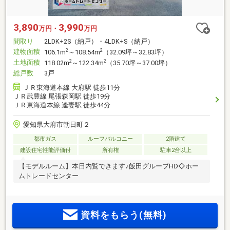
3,890
3,990
万円・
万円
間取り
2LDK+2S（納戸）・4LDK+S（納戸）
建物面積
2
2
106.1m
～108.54m
（32.09坪～32.83坪）
土地面積
2
2
118.02m
～122.34m
（35.70坪～37.00坪）
総戸数
3戸
ＪＲ東海道本線 大府駅 徒歩11分
ＪＲ武豊線 尾張森岡駅 徒歩19分
ＪＲ東海道本線 逢妻駅 徒歩44分
愛知県大府市朝日町２
都市ガス
ルーフバルコニー
2階建て
建設住宅性能評価付
所有権
駐車2台以上
【モデルルーム】本日内覧できます♪飯田グループHD◇ホー
ムトレードセンター
資料をもらう(無料)