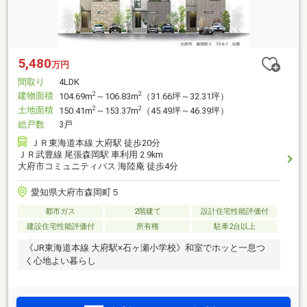
5,480
万円
間取り
4LDK
建物面積
2
2
104.69m
～106.83m
（31.66坪～32.31坪）
土地面積
2
2
150.41m
～153.37m
（45.49坪～46.39坪）
総戸数
3戸
ＪＲ東海道本線 大府駅 徒歩20分
ＪＲ武豊線 尾張森岡駅 車利用 2.9km
大府市コミュニティバス 海陸庵 徒歩4分
愛知県大府市森岡町５
都市ガス
2階建て
設計住宅性能評価付
建設住宅性能評価付
所有権
駐車2台以上
《JR東海道本線 大府駅×石ヶ瀬小学校》和室でホッと一息つ
く心地よい暮らし