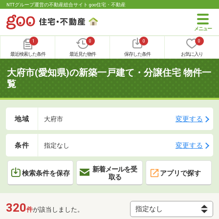
NTTグループ運営の不動産総合サイト goo住宅・不動産
1
0
0
0
最近検索した条件
最近見た物件
保存した条件
お気に入り
大府市(愛知県)の新築一戸建て・分譲住宅 物件一
覧
地域
変更する
大府市
条件
変更する
指定なし
新着メールを受
検索条件を保存
アプリで探す
取る
320
件
が該当しました。