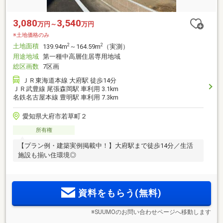
3,080
3,540
万円～
万円
※土地価格のみ
土地面積
2
2
139.94m
～164.59m
（実測）
用途地域
第一種中高層住居専用地域
総区画数
7区画
ＪＲ東海道本線 大府駅 徒歩14分
ＪＲ武豊線 尾張森岡駅 車利用 3.1km
名鉄名古屋本線 豊明駅 車利用 7.3km
愛知県大府市若草町２
所有権
【プラン例・建築実例掲載中！】大府駅まで徒歩14分／生活
施設も揃い住環境◎
資料をもらう(無料)
※SUUMOのお問い合わせページへ移動します