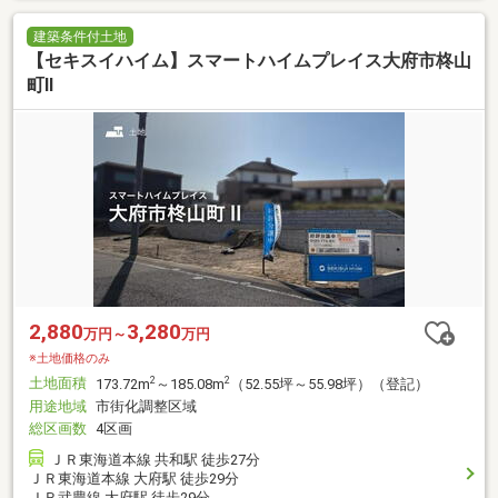
建築条件付土地
【セキスイハイム】スマートハイムプレイス大府市柊山
町II
2,880
3,280
万円～
万円
※土地価格のみ
土地面積
2
2
173.72m
～185.08m
（52.55坪～55.98坪）（登記）
用途地域
市街化調整区域
総区画数
4区画
ＪＲ東海道本線 共和駅 徒歩27分
ＪＲ東海道本線 大府駅 徒歩29分
ＪＲ武豊線 大府駅 徒歩29分