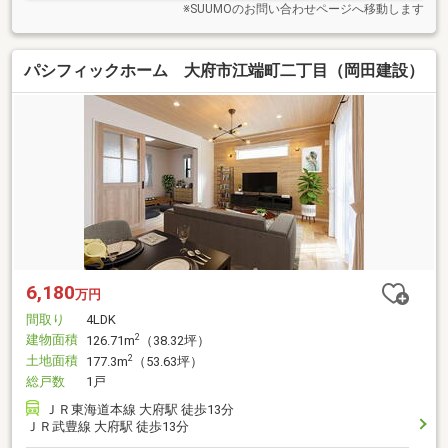
※SUUMOのお問い合わせページへ移動します
パシフィックホーム 大府市江端町二丁目（岡田建設）
6,180
万円
間取り
4LDK
建物面積
2
126.71m
（38.32坪）
土地面積
2
177.3m
（53.63坪）
総戸数
1戸
ＪＲ東海道本線 大府駅 徒歩13分
ＪＲ武豊線 大府駅 徒歩13分