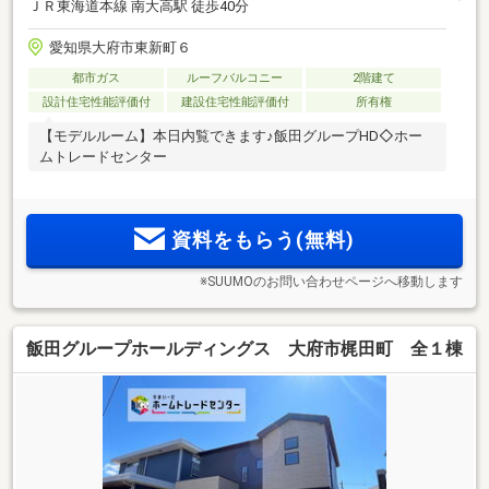
ＪＲ東海道本線 南大高駅 徒歩40分
愛知県大府市東新町６
都市ガス
ルーフバルコニー
2階建て
設計住宅性能評価付
建設住宅性能評価付
所有権
【モデルルーム】本日内覧できます♪飯田グループHD◇ホー
ムトレードセンター
資料をもらう(無料)
※SUUMOのお問い合わせページへ移動します
飯田グループホールディングス 大府市梶田町 全１棟