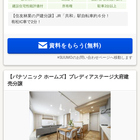
建設住宅性能評価付
所有権
駐車2台以上
【住友林業の戸建分譲】JR「共和」駅自転車約６分！
有松IC車で2分！
資料をもらう(無料)
※SUUMOのお問い合わせページへ移動します
【パナソニック ホームズ】プレディアステージ大府建
売分譲