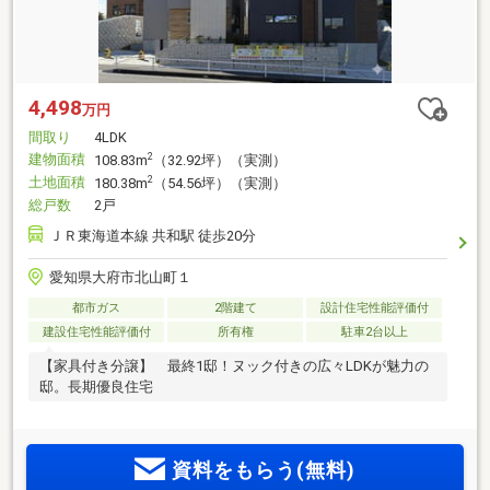
4,498
万円
間取り
4LDK
建物面積
2
108.83m
（32.92坪）（実測）
土地面積
2
180.38m
（54.56坪）（実測）
総戸数
2戸
ＪＲ東海道本線 共和駅 徒歩20分
愛知県大府市北山町１
都市ガス
2階建て
設計住宅性能評価付
建設住宅性能評価付
所有権
駐車2台以上
【家具付き分譲】 最終1邸！ヌック付きの広々LDKが魅力の
邸。長期優良住宅
資料をもらう(無料)