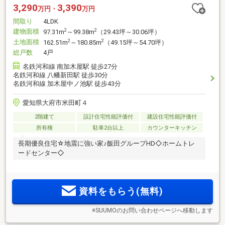
3,290
3,390
万円・
万円
間取り
4LDK
建物面積
2
2
97.31m
～99.38m
（29.43坪～30.06坪）
土地面積
2
2
162.51m
～180.85m
（49.15坪～54.70坪）
総戸数
4戸
名鉄河和線 南加木屋駅 徒歩27分
名鉄河和線 八幡新田駅 徒歩30分
名鉄河和線 加木屋中ノ池駅 徒歩43分
愛知県大府市米田町４
2階建て
設計住宅性能評価付
建設住宅性能評価付
所有権
駐車2台以上
カウンターキッチン
長期優良住宅☆地震に強い家♪飯田グループHD◇ホームトレ
ードセンター◇
資料をもらう(無料)
※SUUMOのお問い合わせページへ移動します