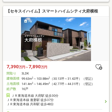
【セキスイハイム】スマートハイムシティ大府横根
7,390
7,890
万円～
万円
間取り
3LDK
建物面積
2
2
99.63m
～103.88m
（30.13坪～31.42坪）（登記）
土地面積
2
2
141.4m
～146.49m
（42.77坪～44.31坪）（登記）
総戸数
16戸
ＪＲ東海道本線 大府駅 徒歩30分
ＪＲ東海道本線 逢妻駅 徒歩37分
ＪＲ東海道本線 共和駅 徒歩48分