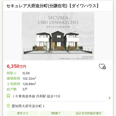
セキュレア大府追分町(分譲住宅)【ダイワハウス】
6,350
万円
間取り
3LDK
建物面積
2
102.52m
土地面積
2
128.89m
総戸数
3戸
ＪＲ東海道本線 共和駅 徒歩11分
愛知県大府市追分町１
都市ガス
2階建て
設計住宅性能評価付