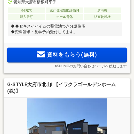
愛知県大府市横根町平子
2階建て
設計住宅性能評価付
所有権
即入居可
オール電化
浴室乾燥機
◆◆セキスイハイムの蓄電池つき分譲住宅
◆資料請求・見学予約受付してます。
資料をもらう(無料)
※SUUMOのお問い合わせページへ移動します
G-STYLE大府市北山Ⅰ 【イワクラゴールデンホーム
(株)】