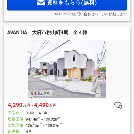
資料をもらう(無料)
※SUUMOのお問い合わせページへ移動します
AVANTIA 大府市桃山町4期 全４棟
4,290
4,490
万円・
万円
間取り
3LDK・4LDK
建物面積
2
2
94.14m
～109.32m
土地面積
2
2
126.15m
～138.37m
総戸数
4戸