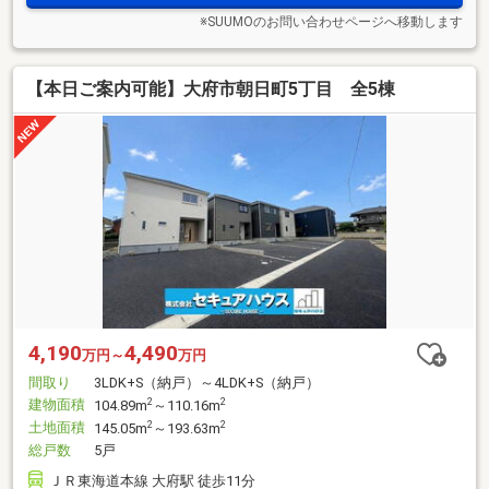
※SUUMOのお問い合わせページへ移動します
【本日ご案内可能】大府市朝日町5丁目 全5棟
4,190
4,490
万円～
万円
間取り
3LDK+S（納戸）～4LDK+S（納戸）
建物面積
2
2
104.89m
～110.16m
土地面積
2
2
145.05m
～193.63m
総戸数
5戸
ＪＲ東海道本線 大府駅 徒歩11分