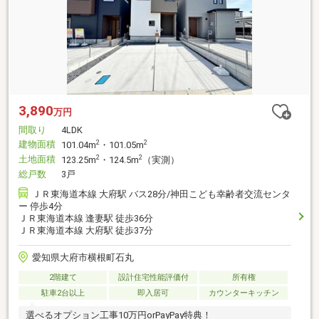
3,890
万円
間取り
4LDK
建物面積
2
2
101.04m
・101.05m
土地面積
2
2
123.25m
・124.5m
（実測）
総戸数
3戸
ＪＲ東海道本線 大府駅 バス28分/神田こども幸齢者交流センタ
ー 停歩4分
ＪＲ東海道本線 逢妻駅 徒歩36分
ＪＲ東海道本線 大府駅 徒歩37分
愛知県大府市横根町石丸
2階建て
設計住宅性能評価付
所有権
駐車2台以上
即入居可
カウンターキッチン
選べるオプション工事10万円orPayPay特典！