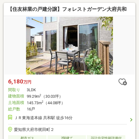
【住友林業の戸建分譲】フォレストガーデン大府共和
6,180
万円
間取り
3LDK
建物面積
2
99.29m
（30.03坪）
土地面積
2
145.73m
（44.08坪）
総戸数
16戸
ＪＲ東海道本線 共和駅 徒歩16分
愛知県大府市梶田町２
都市ガス
2階建て
設計住宅性能評価付