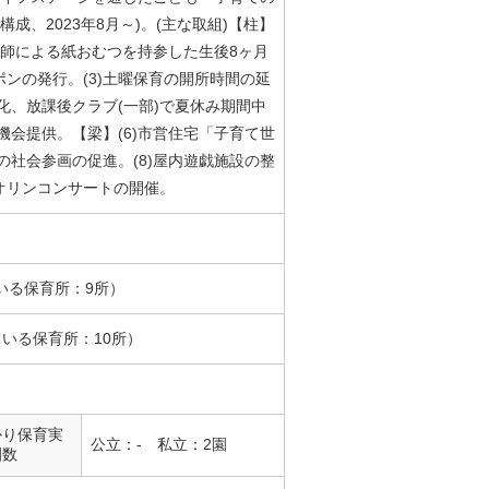
成、2023年8月～)。(主な取組)【柱】
保健師による紙おむつを持参した生後8ヶ月
ンの発行。(3)土曜保育の開所時間の延
償化、放課後クラブ(一部)で夏休み期間中
機会提供。【梁】(6)市営住宅「子育て世
の社会参画の促進。(8)屋内遊戯施設の整
オリンコンサートの開催。
いる保育所：9所）
ている保育所：10所）
かり保育実
公立：- 私立：2園
園数