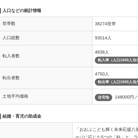
人口などの統計情報
世帯数
38274世帯
人口総数
93014人
4838人
転入者数
転入率（人口1000人当
4750人
転出者数
転出率（人口1000人当
土地平均価格
148000円
住宅地
結婚・育児の助成金
「おおぶこども輝く未来応援八
ージに応じた5つの「柱」と、