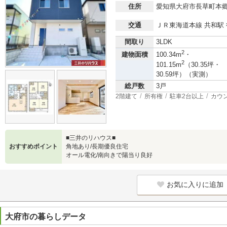
住所
愛知県大府市長草町本
交通
ＪＲ東海道本線 共和駅 
間取り
3LDK
2
建物面積
100.34m
・
2
101.15m
（30.35坪・
30.59坪）（実測）
総戸数
3戸
2階建て
所有権
駐車2台以上
カウ
■三井のリハウス■
おすすめポイント
角地あり/長期優良住宅
オール電化/南向きで陽当り良好
お気に入りに追加
大府市の暮らしデータ