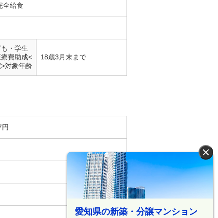
完全給食
ども・学生
医療費助成<
18歳3月末まで
院>対象年齢
7円
×
愛知県の新築・分譲マンション