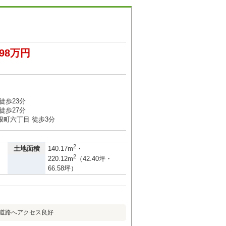
398万円
徒歩23分
徒歩27分
根町六丁目 徒歩3分
2
土地面積
140.17m
・
2
220.12m
（42.40坪・
66.58坪）
線道路へアクセス良好