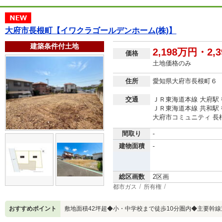
大府市長根町【イワクラゴールデンホーム(株)】
建築条件付土地
2,198万円・2,
価格
土地価格のみ
住所
愛知県大府市長根町６
交通
ＪＲ東海道本線 大府駅 
ＪＲ東海道本線 共和駅 
大府市コミュニティ 長
間取り
-
建物面積
-
総区画数
2区画
都市ガス
所有権
おすすめポイント
敷地面積42坪超◆小・中学校まで徒歩10分圏内◆主要幹