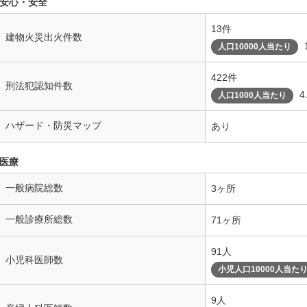
安心・安全
13件
建物火災出火件数
人口10000人当たり
422件
刑法犯認知件数
4
人口1000人当たり
ハザード・防災マップ
あり
医療
一般病院総数
3ヶ所
一般診療所総数
71ヶ所
91人
小児科医師数
小児人口10000人当た
9人