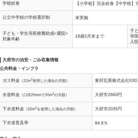
学校給食
【小学校】完全給食【中学校】
公立中学校の学校選択制
未実施
子
子ども・学生等医療費助成<通院>
18歳3月末まで
等
対象年齢
入
大府市の治安・ごみ収集情報
公共料金・インフラ
3
ガス料金
東邦瓦斯株式会社530
（22m
使用した場合の月額）
3
水道料金
大府市2860円
（口径20mmで20m
の月額）
3
下水道料金
大府市2035円
（20m
を使用した場合の月額）
下水道普及率
84.8％