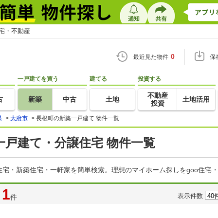
住宅・不動産
0
最近見た物件
保
一戸建てを買う
建てる
投資する
不動産
古
新築
中古
土地
土地活用
投資
県
>
大府市
>
長根町の新築一戸建て 物件一覧
一戸建て・分譲住宅 物件一覧
宅・新築住宅・一軒家を簡単検索。理想のマイホーム探しをgoo住宅
1
表示件数
件