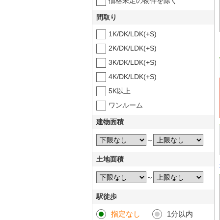
価格未定の物件を除く
間取り
1K/DK/LDK(+S)
2K/DK/LDK(+S)
3K/DK/LDK(+S)
4K/DK/LDK(+S)
5K以上
ワンルーム
建物面積
～
土地面積
～
駅徒歩
指定なし
1分以内