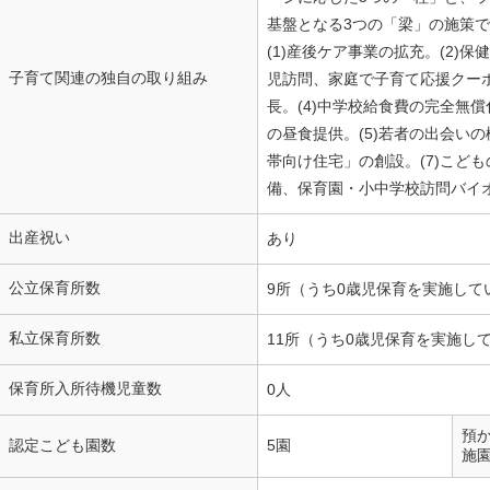
基盤となる3つの「梁」の施策で構
(1)産後ケア事業の拡充。(2)
子育て関連の独自の取り組み
児訪問、家庭で子育て応援クーポ
長。(4)中学校給食費の完全無
の昼食提供。(5)若者の出会いの
帯向け住宅」の創設。(7)こども
備、保育園・小中学校訪問バイ
出産祝い
あり
公立保育所数
9所（うち0歳児保育を実施して
私立保育所数
11所（うち0歳児保育を実施し
保育所入所待機児童数
0人
預
認定こども園数
5園
施