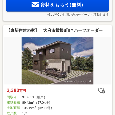
資料をもらう(無料)
※SUUMOのお問い合わせページへ移動します
【東新住建の家】 大府市横根町II＊ハーフオーダー
3,380
万円
間取り
3LDK+S（納戸）
建物面積
2
89.42m
（27.04坪）
土地面積
2
106.19m
（32.12坪）
総戸数
1戸