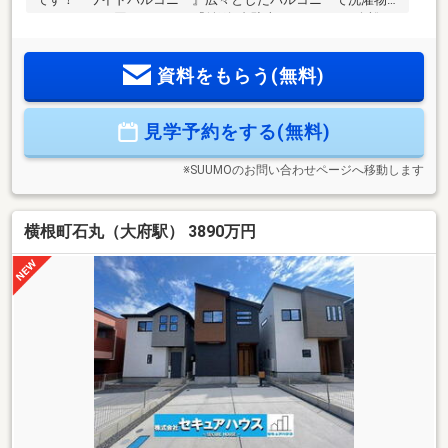
のスペースに困りません！『並列2台駐車』スペースに余裕を
もって駐車が可能です！『大容量収納』全居室収納付き、廊
下収納、シューズボックスもあるため収納スペースには困り
資料をもらう(無料)
ません！◆設備仕様◆『24時間換気システム』窓を開けなく
ても空気を常に外と循環させ、新鮮な空気を送り続けます！
見学予約をする(無料)
※SUUMOのお問い合わせページへ移動します
横根町石丸（大府駅） 3890万円