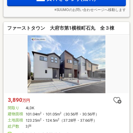
※SUUMOのお問い合わせページへ移動します
ファーストタウン 大府市第1横根町石丸 全３棟
3,890
万円
間取り
4LDK
建物面積
2
2
101.04m
・101.05m
（30.56坪・30.56坪）
土地面積
2
2
123.25m
・124.5m
（37.28坪・37.66坪）
総戸数
3戸