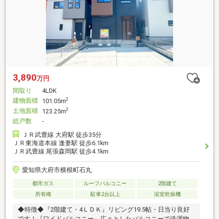
3,890
万円
間取り
4LDK
建物面積
2
101.05m
土地面積
2
123.25m
総戸数
-
ＪＲ武豊線 大府駅 徒歩35分
ＪＲ東海道本線 逢妻駅 徒歩6.1km
ＪＲ武豊線 尾張森岡駅 徒歩4.1km
愛知県大府市横根町石丸
都市ガス
ルーフバルコニー
2階建て
所有権
駐車2台以上
浴室乾燥機
◆特徴◆『2階建て・4ＬＤＫ』リビング19.5帖・日当り良好
です！『ワイドバルコニー』広々としたバルコニーで洗濯物