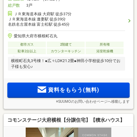
総戸数
3戸
ＪＲ東海道本線 大府駅 徒歩37分
ＪＲ東海道本線 逢妻駅 徒歩39分
名鉄名古屋本線 富士松駅 徒歩45分
愛知県大府市横根町石丸
都市ガス
2階建て
所有権
駐車2台以上
カウンターキッチン
浴室乾燥機
横根町石丸3号棟！●広々LDK21.2畳●神田小学校徒歩10分でお
子様も安心♪
資料をもらう(無料)
※SUUMOのお問い合わせページへ移動します
コモンステージ大府横根【分譲住宅】【積水ハウス】