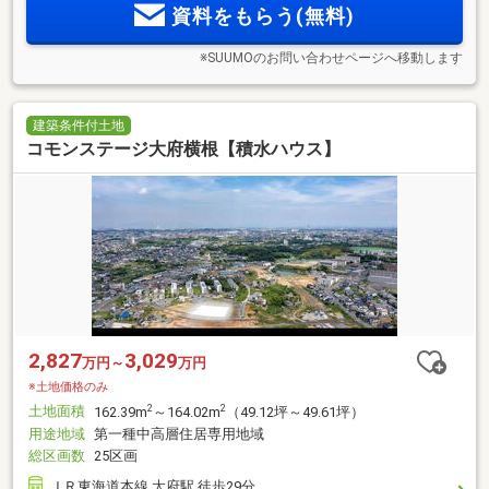
資料をもらう(無料)
※SUUMOのお問い合わせページへ移動します
建築条件付土地
コモンステージ大府横根【積水ハウス】
2,827
3,029
万円～
万円
※土地価格のみ
土地面積
2
2
162.39m
～164.02m
（49.12坪～49.61坪）
用途地域
第一種中高層住居専用地域
総区画数
25区画
ＪＲ東海道本線 大府駅 徒歩29分