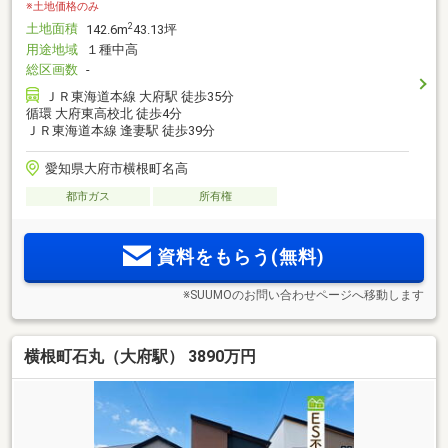
※土地価格のみ
土地面積
2
142.6m
43.13坪
用途地域
１種中高
総区画数
-
ＪＲ東海道本線 大府駅 徒歩35分
循環 大府東高校北 徒歩4分
ＪＲ東海道本線 逢妻駅 徒歩39分
愛知県大府市横根町名高
都市ガス
所有権
資料をもらう(無料)
※SUUMOのお問い合わせページへ移動します
横根町石丸（大府駅） 3890万円