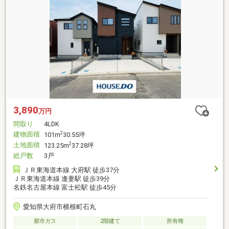
3,890
万円
間取り
4LDK
建物面積
2
101m
30.55坪
土地面積
2
123.25m
37.28坪
総戸数
3戸
ＪＲ東海道本線 大府駅 徒歩37分
ＪＲ東海道本線 逢妻駅 徒歩39分
名鉄名古屋本線 富士松駅 徒歩45分
愛知県大府市横根町石丸
都市ガス
2階建て
所有権