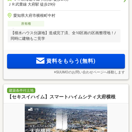
ＪＲ武豊線 大府駅 徒歩29分
愛知県大府市横根町中村
所有権
【積水ハウス分譲地】造成完了済、全10区画の区画整理地！/
同時に建物もご見学
資料をもらう(無料)
※SUUMOのお問い合わせページへ移動します
建築条件付土地
【セキスイハイム】スマートハイムシティ大府横根