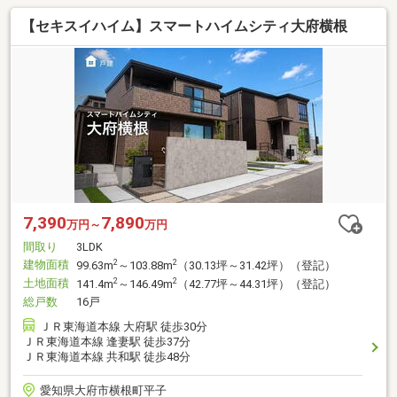
【セキスイハイム】スマートハイムシティ大府横根
7,390
7,890
万円～
万円
間取り
3LDK
建物面積
2
2
99.63m
～103.88m
（30.13坪～31.42坪）（登記）
土地面積
2
2
141.4m
～146.49m
（42.77坪～44.31坪）（登記）
総戸数
16戸
ＪＲ東海道本線 大府駅 徒歩30分
ＪＲ東海道本線 逢妻駅 徒歩37分
ＪＲ東海道本線 共和駅 徒歩48分
愛知県大府市横根町平子