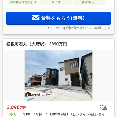
建設住宅性能評価付
所有権
駐車2台以上
資料をもらう(無料)
※SUUMOのお問い合わせページへ移動します
横根町石丸（大府駅） 3890万円
3,890
万円
間取り
4LDK 1号棟 1F:LDK19.2帖！リビングイン階段♪ダイ