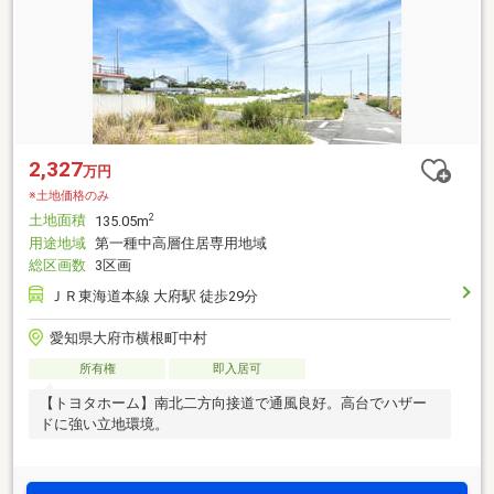
2,327
万円
※土地価格のみ
土地面積
2
135.05m
用途地域
第一種中高層住居専用地域
総区画数
3区画
ＪＲ東海道本線 大府駅 徒歩29分
愛知県大府市横根町中村
所有権
即入居可
【トヨタホーム】南北二方向接道で通風良好。高台でハザー
ドに強い立地環境。