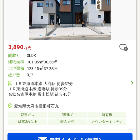
3,890
万円
間取り
3LDK
建物面積
2
101.05m
30.56坪
土地面積
2
123.25m
37.28坪
総戸数
3戸
ＪＲ東海道本線 大府駅 徒歩37分
ＪＲ東海道本線 逢妻駅 徒歩39分
名鉄名古屋本線 富士松駅 徒歩45分
愛知県大府市横根町石丸
都市ガス
2階建て
所有権
駐車2台以上
即入居可
カウンターキッチン