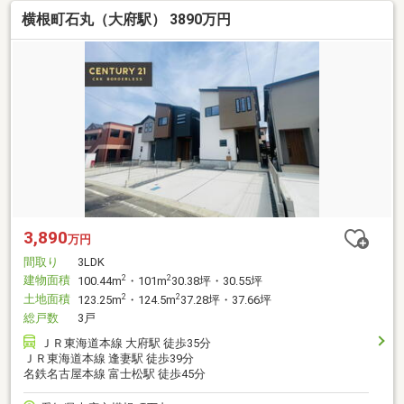
横根町石丸（大府駅） 3890万円
3,890
万円
間取り
3LDK
建物面積
2
2
100.44m
・101m
30.38坪・30.55坪
土地面積
2
2
123.25m
・124.5m
37.28坪・37.66坪
総戸数
3戸
ＪＲ東海道本線 大府駅 徒歩35分
ＪＲ東海道本線 逢妻駅 徒歩39分
名鉄名古屋本線 富士松駅 徒歩45分