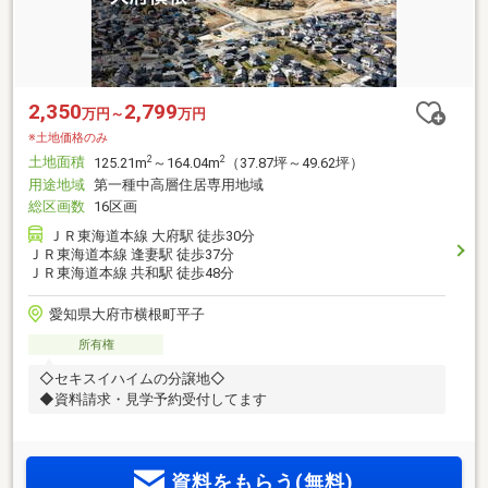
2,350
2,799
万円～
万円
※土地価格のみ
土地面積
2
2
125.21m
～164.04m
（37.87坪～49.62坪）
用途地域
第一種中高層住居専用地域
総区画数
16区画
ＪＲ東海道本線 大府駅 徒歩30分
ＪＲ東海道本線 逢妻駅 徒歩37分
ＪＲ東海道本線 共和駅 徒歩48分
愛知県大府市横根町平子
所有権
◇セキスイハイムの分譲地◇
◆資料請求・見学予約受付してます
資料をもらう(無料)