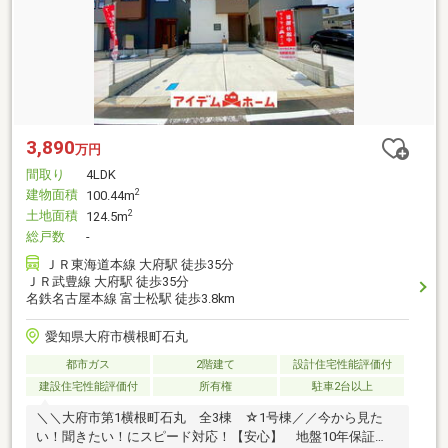
3,890
万円
間取り
4LDK
建物面積
2
100.44m
土地面積
2
124.5m
総戸数
-
ＪＲ東海道本線 大府駅 徒歩35分
ＪＲ武豊線 大府駅 徒歩35分
名鉄名古屋本線 富士松駅 徒歩3.8km
愛知県大府市横根町石丸
都市ガス
2階建て
設計住宅性能評価付
建設住宅性能評価付
所有権
駐車2台以上
＼＼大府市第1横根町石丸 全3棟 ☆1号棟／／今から見た
い！聞きたい！にスピード対応！【安心】 地盤10年保証