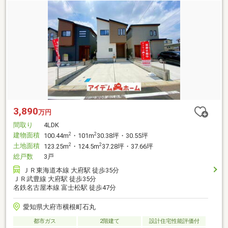
3,890
万円
間取り
4LDK
建物面積
2
2
100.44m
・101m
30.38坪・30.55坪
土地面積
2
2
123.25m
・124.5m
37.28坪・37.66坪
総戸数
3戸
ＪＲ東海道本線 大府駅 徒歩35分
ＪＲ武豊線 大府駅 徒歩35分
名鉄名古屋本線 富士松駅 徒歩47分
愛知県大府市横根町石丸
都市ガス
2階建て
設計住宅性能評価付