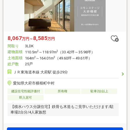
8,067
8,585
万円～
万円
間取り
3LDK
建物面積
2
2
110.5m
～118.97m
（33.42坪～35.98坪）
土地面積
2
2
164m
～164.01m
（49.60坪～49.61坪）
総戸数
25戸
ＪＲ東海道本線 大府駅 徒歩29分
愛知県大府市横根町中村
建設住宅性能評価付
所有権
駐車2台以上
即入居可
【積水ハウス分譲住宅】鉄骨も木造もご見学いただけます/駐
車場2台分/4人家族想