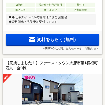
2階建て
設計住宅性能評価付
所有権
即入居可
オール電化
浴室乾燥機
◆◆セキスイハイムの蓄電池つき分譲住宅
◆資料請求・見学予約受付してます。
資料をもらう(無料)
※SUUMOのお問い合わせページへ移動します
【完成しました！】ファーストタウン大府市第1横根町
石丸 全3棟