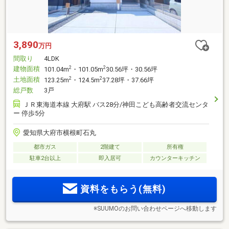
3,890
万円
間取り
4LDK
建物面積
2
2
101.04m
・101.05m
30.56坪・30.56坪
土地面積
2
2
123.25m
・124.5m
37.28坪・37.66坪
総戸数
3戸
ＪＲ東海道本線 大府駅 バス28分/神田こども高齢者交流センタ
ー 停歩5分
愛知県大府市横根町石丸
都市ガス
2階建て
所有権
駐車2台以上
即入居可
カウンターキッチン
資料をもらう(無料)
※SUUMOのお問い合わせページへ移動します