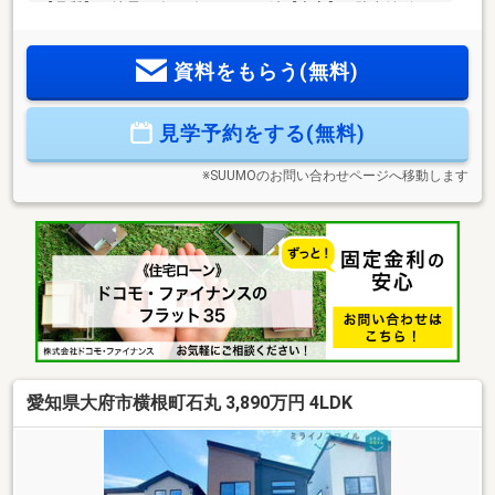
【品質】 地震に強いダイライト工法【充実】 駐車並列2
台、間仕切り対応、タグキー、整形地、南庭、LDK19.2帖＝＝
＝＝＝＝＝＝＝＝＝＝＝＝＝＝＝＊神田小学校：750m(徒歩約
資料をもらう(無料)
10分)＊大府中学校：2200m(徒歩約28分)＊JR東海道本線「大
府」駅徒歩約35分！＝＝＝＝＝＝＝＝＝＝＝＝＝＝＝＝＝●●
自己資金0円でも大丈夫！●●＊水曜日も休まず営業！＊ファイ
見学予約をする(無料)
ナンシャルプランナー常駐店！＊資金計画でご不安な方もご
気軽にご相談ください！＊未公開物件も多数ご用意！
※SUUMOのお問い合わせページへ移動します
愛知県大府市横根町石丸 3,890万円 4LDK