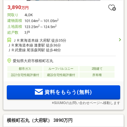
3,890
万円
間取り
4LDK
建物面積
2
2
101.04m
～101.05m
土地面積
2
2
123.25m
～124.5m
総戸数
3戸
ＪＲ東海道本線 大府駅 徒歩35分
ＪＲ東海道本線 逢妻駅 徒歩36分
ＪＲ武豊線 尾張森岡駅 徒歩48分
愛知県大府市横根町石丸
都市ガス
ルーフバルコニー
2階建て
設計住宅性能評価付
建設住宅性能評価付
所有権
資料をもらう(無料)
※SUUMOのお問い合わせページへ移動します
横根町石丸（大府駅） 3890万円