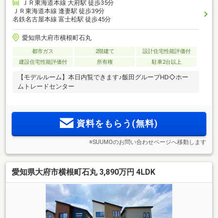
ＪＲ東海道本線 大府駅 徒歩35分
ＪＲ東海道本線 逢妻駅 徒歩39分
名鉄名古屋本線 富士松駅 徒歩45分
愛知県大府市横根町石丸
都市ガス
2階建て
設計住宅性能評価付
建設住宅性能評価付
所有権
駐車2台以上
【モデルルーム】本日内覧できます♪飯田グループHD◇ホー
ムトレードセンター
資料をもらう(無料)
※SUUMOのお問い合わせページへ移動します
愛知県大府市横根町石丸 3,890万円 4LDK