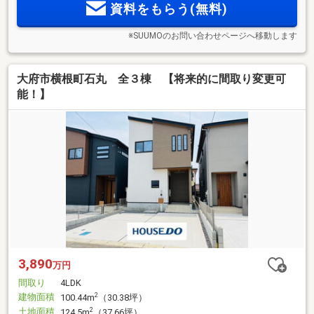
資料をもらう(無料)
※SUUMOのお問い合わせページへ移動します
大府市横根町石丸 全３棟 【将来的に間取り変更可
能！】
3,890
万円
間取り
4LDK
建物面積
2
100.44m
（30.38坪）
土地面積
2
124.5m
（37.66坪）