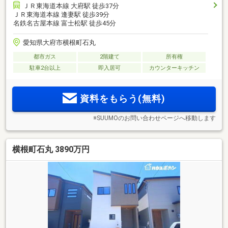
ＪＲ東海道本線 大府駅 徒歩37分
ＪＲ東海道本線 逢妻駅 徒歩39分
名鉄名古屋本線 富士松駅 徒歩45分
愛知県大府市横根町石丸
都市ガス
2階建て
所有権
駐車2台以上
即入居可
カウンターキッチン
資料をもらう(無料)
※SUUMOのお問い合わせページへ移動します
横根町石丸 3890万円