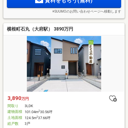
資料をもらう(無料)
※SUUMOのお問い合わせページへ移動します
横根町石丸（大府駅） 3890万円
3,890
万円
間取り
3LDK
建物面積
2
101.04m
30.56坪
土地面積
2
124.5m
37.66坪
総戸数
3戸