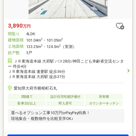
3,890
万円
間取り
4LDK
建物面積
2
2
101.04m
・101.05m
土地面積
2
2
123.25m
・124.5m
（実測）
総戸数
3戸
ＪＲ東海道本線 大府駅 バス28分/神田こども幸齢者交流センタ
ー 停歩4分
ＪＲ東海道本線 逢妻駅 徒歩36分
ＪＲ東海道本線 大府駅 徒歩37分
愛知県大府市横根町石丸
2階建て
設計住宅性能評価付
所有権
駐車2台以上
即入居可
カウンターキッチン
選べるオプション工事10万円orPayPay特典！
現地集合・複数物件を比較見学OK♪