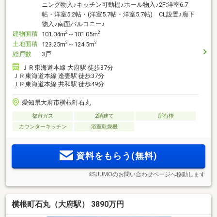
ニング物入♪キッチン可動棚♪ホール物入♪2F:洋室6.7
帖・洋室5.2帖・(洋室5.7帖・洋室5.7帖) CL設置♪廊下
物入♪南面バルコニー♪
建物面積
2
2
101.04m
～101.05m
土地面積
2
2
123.25m
～124.5m
総戸数
3戸
ＪＲ東海道本線 大府駅 徒歩37分
ＪＲ東海道本線 逢妻駅 徒歩37分
ＪＲ東海道本線 共和駅 徒歩49分
愛知県大府市横根町石丸
都市ガス
2階建て
所有権
カウンターキッチン
浴室乾燥機
資料をもらう(無料)
※SUUMOのお問い合わせページへ移動します
横根町石丸（大府駅） 3890万円