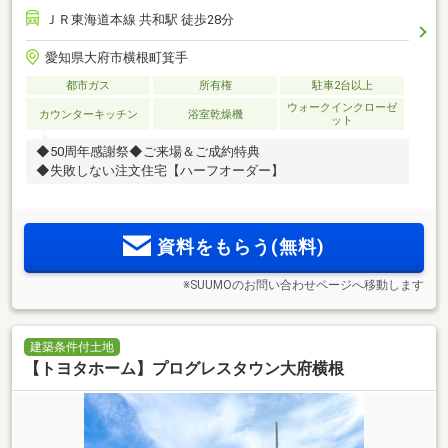
ＪＲ東海道本線 共和駅 徒歩28分
愛知県大府市横根町箕手
都市ガス
所有権
駐車2台以上
ウォークインクローゼ
カウンターキッチン
浴室乾燥機
ット
◆50周年感謝祭◆ご来場＆ご成約特典
◆失敗しない注文住宅【ハーフオーダー】
資料をもらう(無料)
※SUUMOのお問い合わせページへ移動します
建築条件付土地
【トヨタホーム】プログレスタウン大府横根