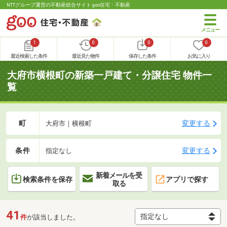
NTTグループ運営の不動産総合サイト goo住宅・不動産
1
0
0
0
最近検索した条件
最近見た物件
保存した条件
お気に入り
大府市横根町の新築一戸建て・分譲住宅 物件一
覧
町
変更する
大府市｜横根町
条件
変更する
指定なし
新着メールを受
検索条件を保存
アプリで探す
取る
41
件
が該当しました。