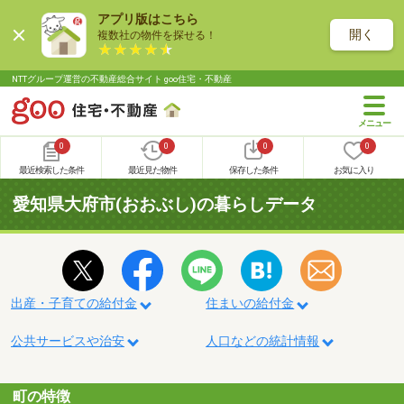
アプリ版はこちら
開く
複数社の物件を探せる！
NTTグループ運営の不動産総合サイト goo住宅・不動産
0
0
0
0
最近検索した条件
最近見た物件
保存した条件
お気に入り
愛知県大府市(おおぶし)の暮らしデータ
出産・子育ての給付金
住まいの給付金
公共サービスや治安
人口などの統計情報
町の特徴