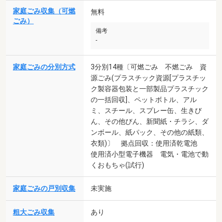
家庭ごみ収集（可燃
無料
ごみ）
備考
-
家庭ごみの分別方式
3分別14種〔可燃ごみ 不燃ごみ 資
源ごみ(プラスチック資源[プラスチッ
ク製容器包装と一部製品プラスチック
の一括回収]、ペットボトル、アル
ミ、スチール、スプレー缶、生きび
ん、その他びん、新聞紙・チラシ、ダ
ンボール、紙パック、その他の紙類、
衣類)〕 拠点回収：使用済乾電池
使用済小型電子機器 電気・電池で動
くおもちゃ(試行)
家庭ごみの戸別収集
未実施
粗大ごみ収集
あり