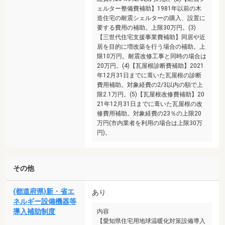
ェルター整備費補助】1981年以前の木
造住宅の耐震シェルターの購入、設置に
要する費用の補助。上限30万円。(3)
【三世代住宅支援事業費補助】同居や近
居を目的に増改築を行う場合の補助。上
限10万円。耐震改修工事と同時の場合は
20万円。(4)【瓦屋根診断費補助】2021
年12月31日までに葺いた瓦屋根の診断
費用補助。対象経費の2/3以内の額で上
限2.1万円。(5)【瓦屋根改修費補助】20
21年12月31日までに葺いた瓦屋根の改
修費用補助。対象経費の23％の上限20
万円(市内業者を利用の場合は上限30万
円)。
その他
(都道府県)新・省エ
あり
ネルギー設備機器等
導入補助制度
内容
【愛知県住宅用地球温暖化対策設備導入