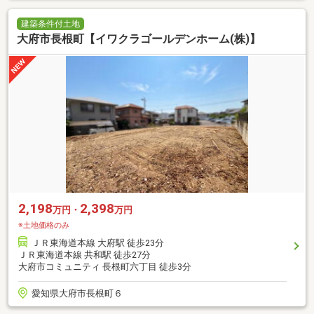
建築条件付土地
大府市長根町【イワクラゴールデンホーム(株)】
2,198
2,398
万円・
万円
※土地価格のみ
ＪＲ東海道本線 大府駅 徒歩23分
ＪＲ東海道本線 共和駅 徒歩27分
大府市コミュニティ 長根町六丁目 徒歩3分
愛知県大府市長根町６