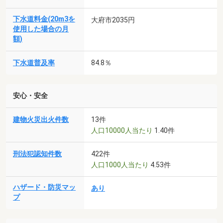
下水道料金(20m3を
大府市2035円
使用した場合の月
額)
下水道普及率
84.8％
安心・安全
建物火災出火件数
13件
人口10000人当たり
1.40件
刑法犯認知件数
422件
人口1000人当たり
4.53件
ハザード・防災マッ
あり
プ