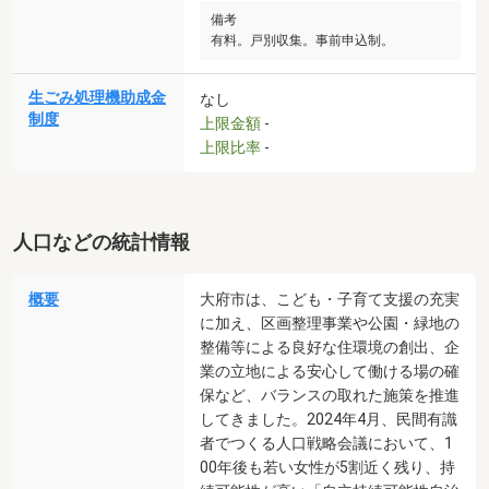
備考
有料。戸別収集。事前申込制。
生ごみ処理機助成金
なし
制度
上限金額
-
上限比率
-
人口などの統計情報
概要
大府市は、こども・子育て支援の充実
に加え、区画整理事業や公園・緑地の
整備等による良好な住環境の創出、企
業の立地による安心して働ける場の確
保など、バランスの取れた施策を推進
してきました。2024年4月、民間有識
者でつくる人口戦略会議において、1
00年後も若い女性が5割近く残り、持