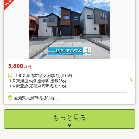
3,890
万円
ＪＲ東海道本線 大府駅 徒歩35分
ＪＲ東海道本線 逢妻駅 徒歩36分
ＪＲ武豊線 尾張森岡駅 徒歩48分
愛知県大府市横根町石丸
もっと見る