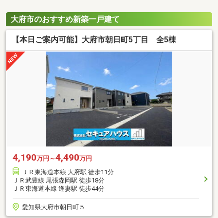
大府市のおすすめ新築一戸建て
【本日ご案内可能】大府市朝日町5丁目 全5棟
4,190
4,490
万円～
万円
ＪＲ東海道本線 大府駅 徒歩11分
ＪＲ武豊線 尾張森岡駅 徒歩18分
ＪＲ東海道本線 逢妻駅 徒歩44分
愛知県大府市朝日町５