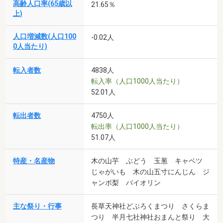
高齢人口率(65歳以
21.65％
上)
人口増減数(人口100
-0.02人
0人当たり)
転入者数
4838人
転入率（人口1000人当たり）
52.01人
転出者数
4750人
転出率（人口1000人当たり）
51.07人
特産・名産物
木の山芋 ぶどう 玉葱 キャベツ
じゃがいも 木の山五寸にんじん ジ
ャンボ梨 バイオリン
主な祭り・行事
長草天神社どぶろくまつり さくらま
つり 半月七社神社おまんと祭り 大