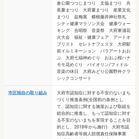
倉公園つつじまつり 文協まつり 共
長夏まつり 大府夏まつり 産業文化
まつり 盆梅展 横根藤井神社祭礼
シティ健康マラソン大会 健康ウォー
キング 合唱祭 音楽祭 大府東浦花
火大会 福祉・健康フェア アートオ
ブリスト セレトナフェスタ 大府駅
前イルミネーション パラアートおお
ぶ 大府七福神めぐり おおぶ桜ハナ
モモ花めぐり バイオリン/フィドル
音楽の休日 大府みどり公園野外クラ
シックコンサート
市区独自の取り組み
大府市認知症に対する不安のないまち
づくり推進条例(全国初の条例とし
て、認知症に関する施策および取組を
総合的に推進し、もって認知症に対す
る不安のないまちを実現することを目
的とし、2018年から施行) 大府市認
知症高齢者等個人賠償責任保険事業