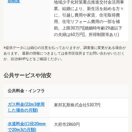
助制度
地域少子化対策重点推進交付金活用事
業。結婚により、新生活を始める方々
に、引越し費用や家賃、住宅取得費
用、住宅リフォーム費用の一部を補
助。上限30万円[婚姻時年齢29歳以下
の夫婦は60万円]。所得制限等あり)
※提供データには細心の注意を払っておりますが、調査後に変更がある場合が
あります。 最新の情報につきましては各市区役所までお問い合わせいただく
か、自治体HPなどをご確認ください。
公共サービスや治安
公共料金・インフラ
ガス料金(22m3使用
東邦瓦斯株式会社5307円
した場合の月額)
水道料金(口径20mm
大府市2860円
で20m3の月額)