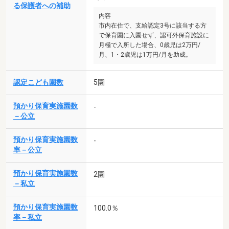
る保護者への補助
内容
市内在住で、支給認定3号に該当する方
で保育園に入園せず、認可外保育施設に
月極で入所した場合、0歳児は2万円/
月、1・2歳児は1万円/月を助成。
認定こども園数
5園
預かり保育実施園数
-
－公立
預かり保育実施園数
-
率－公立
預かり保育実施園数
2園
－私立
預かり保育実施園数
100.0％
率－私立