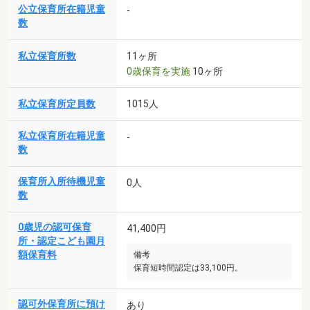
公立保育所在籍児童
-
数
私立保育所数
11ヶ所
0歳保育を実施
10ヶ所
私立保育所定員数
1015人
私立保育所在籍児童
-
数
保育所入所待機児童
0人
数
0歳児の認可保育
41,400円
所・認定こども園月
額保育料
備考
保育短時間認定は33,100円。
認可外保育所に預け
あり