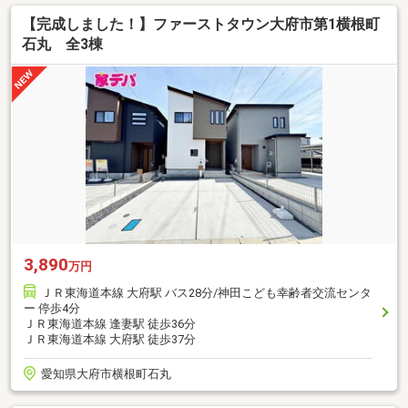
【完成しました！】ファーストタウン大府市第1横根町
石丸 全3棟
3,890
万円
ＪＲ東海道本線 大府駅 バス28分/神田こども幸齢者交流センタ
ー 停歩4分
ＪＲ東海道本線 逢妻駅 徒歩36分
ＪＲ東海道本線 大府駅 徒歩37分
愛知県大府市横根町石丸