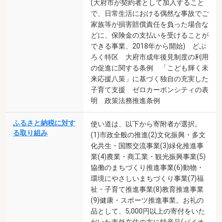
(大府市が契約者として加入すること
で、日常生活における偶然な事故でご
家族等が損害賠償責任を負った場合な
どに、保険金の支払いを受けることが
できる事業、2018年から開始) どぶ
ろく特区 大府市成年後見制度の利用
の促進に関する条例 「こども輝く未
来応援八策」に基づく独自の充実した
子育て支援 ゼロカーボンシティの表
明 政策法務推進条例
ふるさと納税に対す
使い道は、以下から寄附者が選択。
る取り組み
(1)市政全般の推進(2)文化振興・多文
化共生・国際交流事業(3)緑化推進事
業(4)農業・商工業・観光振興事業(5)
協働のまちづくり推進事業(6)動物・
環境にやさしいまちづくり事業(7)福
祉・子育て推進事業(8)教育推進事業
(9)健康・スポーツ推進事業。お礼の
品として、5,000円以上の寄付をいた
だいた市外在住の方に特産品(バイオ