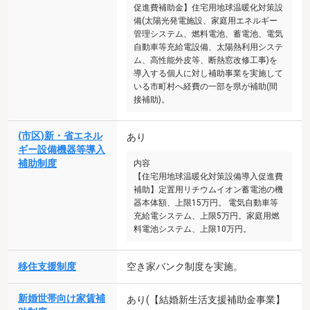
促進費補助金】住宅用地球温暖化対策設
備(太陽光発電施設、家庭用エネルギー
管理システム、燃料電池、蓄電池、電気
自動車等充給電設備、太陽熱利用システ
ム、高性能外皮等、断熱窓改修工事)を
導入する個人に対し補助事業を実施して
いる市町村へ経費の一部を県が補助(間
接補助)。
(市区)新・省エネル
あり
ギー設備機器等導入
補助制度
内容
【住宅用地球温暖化対策設備導入促進費
補助】定置用リチウムイオン蓄電池の機
器本体額、上限15万円。 電気自動車等
充給電システム、上限5万円。家庭用燃
料電池システム、上限10万円。
移住支援制度
空き家バンク制度を実施。
新婚世帯向け家賃補
あり(【結婚新生活支援補助金事業】