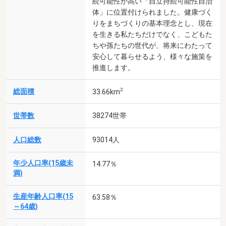
続可能性が高い「自立持続可能性自治
体」に位置付けられました。健康づく
りをまちづくりの基本理念とし、現在
を生きる私たちだけでなく、こどもた
ちや孫たちの世代が、将来にわたって
安心して暮らせるよう、様々な施策を
推進します。
2
総面積
33.66km
世帯数
38274世帯
人口総数
93014人
年少人口率(15歳未
14.77％
満)
生産年齢人口率(15
63.58％
～64歳)