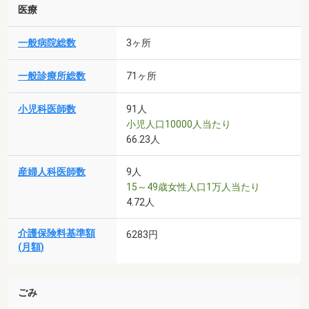
医療
一般病院総数
3ヶ所
一般診療所総数
71ヶ所
小児科医師数
91人
小児人口10000人当たり
66.23人
産婦人科医師数
9人
15～49歳女性人口1万人当たり
4.72人
介護保険料基準額
6283円
(月額)
ごみ