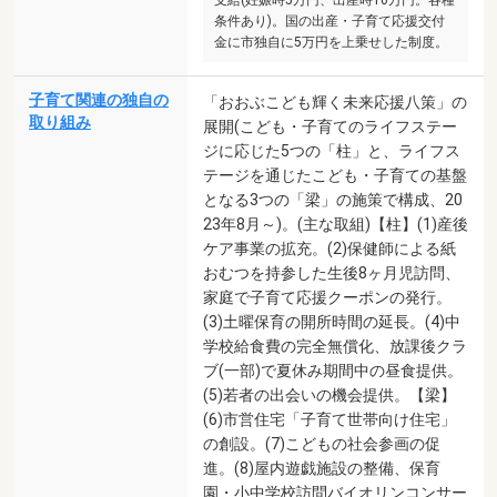
支給(妊娠時5万円、出産時10万円。各種
条件あり)。国の出産・子育て応援交付
金に市独自に5万円を上乗せした制度。
子育て関連の独自の
「おおぶこども輝く未来応援八策」の
取り組み
展開(こども・子育てのライフステー
ジに応じた5つの「柱」と、ライフス
テージを通じたこども・子育ての基盤
となる3つの「梁」の施策で構成、20
23年8月～)。(主な取組)【柱】(1)産後
ケア事業の拡充。(2)保健師による紙
おむつを持参した生後8ヶ月児訪問、
家庭で子育て応援クーポンの発行。
(3)土曜保育の開所時間の延長。(4)中
学校給食費の完全無償化、放課後クラ
ブ(一部)で夏休み期間中の昼食提供。
(5)若者の出会いの機会提供。【梁】
(6)市営住宅「子育て世帯向け住宅」
の創設。(7)こどもの社会参画の促
進。(8)屋内遊戯施設の整備、保育
園・小中学校訪問バイオリンコンサー