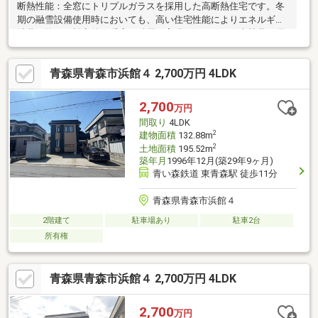
断熱性能：全窓にトリプルガラスを採用した高断熱住宅です。冬
期の融雪設備使用時においても、高い住宅性能によりエネルギー
消費を抑え、効率的な暖房・融雪を実現しています。光熱費の優
位性：太陽光発電による売電収入があるため、月々の実質的な支
払額を抑えることが可能です。オール電化でありながら、住宅性
青森県青森市浜館４ 2,700万円 4LDK
能の高さにより家計に優しい住まいとなっています。徒歩5分圈内
に、ユニバース・ホームセンター・ツルハドラッグ・歯科・整形
外科・内科クリニックが全て捧う日常生活の買い物・医療・日用
2,700
万円
品が車なしで完結する立地吹き抜けリビング・全室床暖房・ロー
間取り
4LDK
ドヒーティング完備。一条工務店築6年、青森市内で特別な高性能
2
建物面積
132.88m
住宅です。
2
土地面積
195.52m
築年月
1996年12月(築29年9ヶ月)
青い森鉄道 東青森駅 徒歩11分
青森県青森市浜館４
2階建て
駐車場あり
駐車2台
所有権
青森県青森市浜館４ 2,700万円 4LDK
2,700
万円