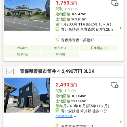
1,750
万円
間取り
5SLDK
2
建物面積
169.47m
2
土地面積
363.81m
築年月
2000年11月(築25年10ヶ月)
青い森鉄道 東青森駅 徒歩3.2km
青森県青森市茶屋町
2階建て
都市ガス
駐車場あり
駐車3台
所有権
青森県青森市筒井４ 2,490万円 3LDK
2,490
万円
間取り
3LDK
2
建物面積
107.64m
2
土地面積
231.56m
築年月
2020年10月(築5年11ヶ月)
青い森鉄道 筒井駅 徒歩11分
その他の交通
青森県青森市筒井４