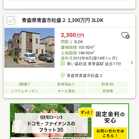
青森県青森市松森２ 2,300万円 3LDK
2,300
万円
間取り
3LDK
2
建物面積
103.92m
2
土地面積
148.92m
築年月
2012年8月(築14年1ヶ月)
青い森鉄道 東青森駅 徒歩17分
青森県青森市松森２
2階建て
駐車場あり
駐車3台
システムキッチン
オール電化
所有権