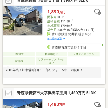
青森県青森市奥野２丁目 1,890万円 3LDK
1,890
万円
間取り
3LDK
2
建物面積
111.58m
2
土地面積
179.6m
築年月
2003年10月(築22年11ヶ月)
青い森鉄道 筒井駅 徒歩16分
その他の交通
青森県青森市奥野２丁目
2階建て
駐車場あり
システムキッチン
リフォームリノベーシ
所有権
ョン
2003年築！駐車場3台可！一部リフォーム中！内覧可！
青森県青森市大字浜田字玉川 1,480万円 5LDK
1,480
万円