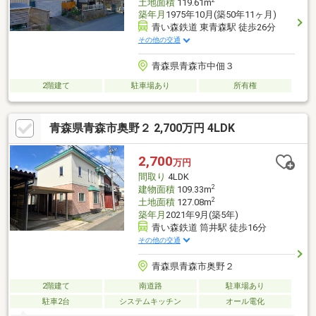
土地面積
119.61m
築年月
1975年10月(築50年11ヶ月)
青い森鉄道 東青森駅 徒歩26分
その他の交通
青森県青森市中佃３
2階建て
駐車場あり
所有権
青森県青森市奥野２ 2,700万円 4LDK
2,700
万円
間取り
4LDK
2
建物面積
109.33m
2
土地面積
127.08m
築年月
2021年9月(築5年)
青い森鉄道 筒井駅 徒歩16分
その他の交通
青森県青森市奥野２
2階建て
南道路
駐車場あり
駐車2台
システムキッチン
オール電化