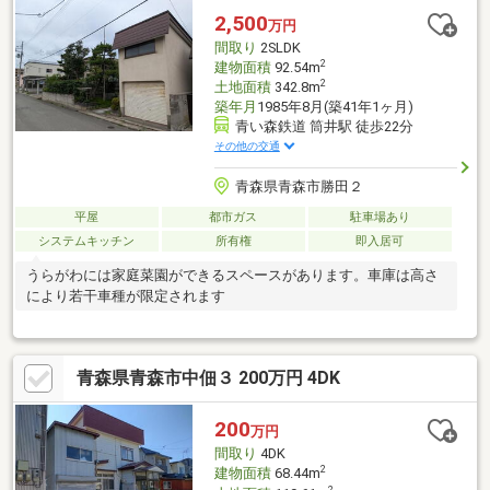
2,500
万円
間取り
2SLDK
2
建物面積
92.54m
2
土地面積
342.8m
築年月
1985年8月(築41年1ヶ月)
青い森鉄道 筒井駅 徒歩22分
その他の交通
青森県青森市勝田２
平屋
都市ガス
駐車場あり
システムキッチン
所有権
即入居可
うらがわには家庭菜園ができるスペースがあります。車庫は高さ
により若干車種が限定されます
青森県青森市中佃３ 200万円 4DK
200
万円
間取り
4DK
2
建物面積
68.44m
2