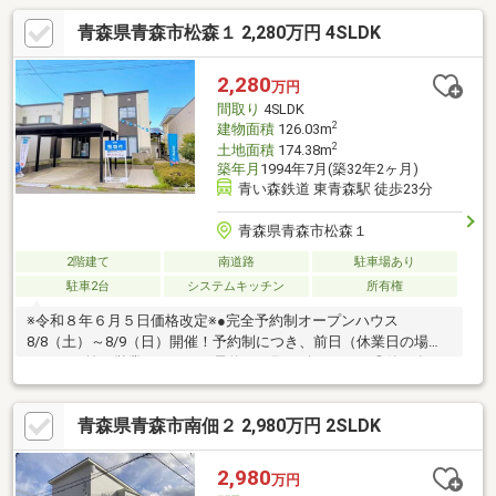
青森県青森市松森１ 2,280万円 4SLDK
2,280
万円
間取り
4SLDK
2
建物面積
126.03m
2
土地面積
174.38m
築年月
1994年7月(築32年2ヶ月)
青い森鉄道 東青森駅 徒歩23分
青森県青森市松森１
2階建て
南道路
駐車場あり
駐車2台
システムキッチン
所有権
※令和８年６月５日価格改定※●完全予約制オープンハウス
8/8（土）～8/9（日）開催！予約制につき、前日（休業日の場合
は、その前の営業日）までに予約をお願い致します。◎築31年・
4LDK+S◎南向きで陽当たり良好◎リフォーム工事完了（12月
末）◎駐車２台可（カーポート）◎ミサワホームのリフォーム住
青森県青森市南佃２ 2,980万円 2SLDK
宅です。キッチンと洗面室の間に家事スペースがあり、家事がし
やすい間取り。また、外部物置や納戸（1.8帖）があり収納力〇。
◎国道4号線まで徒歩8分。コンビニ、スーパーも徒歩15分圏内
2,980
万円
で、生活利便性の良い立地です。◎ミサワホーム売主物件