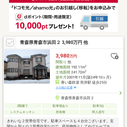
青森県青森市浜田２ 3,980万円 他
3,980
万円
間取り
他
2
建物面積
192.11m
2
土地面積
241.72m
築年月
2001年11月(築24年10ヶ月)
青い森鉄道 筒井駅 徒歩25分
その他の交通
青森県青森市浜田２
2階建て
駐車場あり
駐車3台
システムキッチン
所有権
即入居可
きれいな２世帯住宅です。駐車スペースも４台分ございます。玄
関から別々の２世帯住宅なので、収益物件としてやグループホー