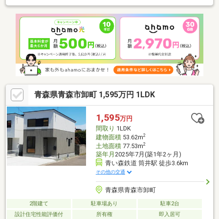
青森県青森市卸町 1,595万円 1LDK
1,595
万円
間取り
1LDK
2
建物面積
53.62m
2
土地面積
77.53m
築年月
2025年7月(築1年2ヶ月)
青い森鉄道 筒井駅 徒歩3.6km
その他の交通
青森県青森市卸町
2階建て
駐車場あり
駐車2台
設計住宅性能評価付
所有権
即入居可