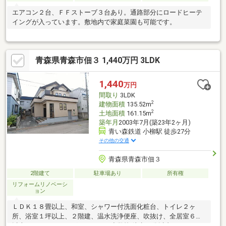
エアコン２台、ＦＦストーブ３台あり。通路部分にロードヒーテ
イングが入っています。敷地内で家庭菜園も可能です。
青森県青森市佃３ 1,440万円 3LDK
1,440
万円
間取り
3LDK
2
建物面積
135.52m
2
土地面積
161.15m
築年月
2003年7月(築23年2ヶ月)
青い森鉄道 小柳駅 徒歩27分
その他の交通
青森県青森市佃３
2階建て
駐車場あり
所有権
リフォームリノベーシ
ョン
ＬＤＫ１８畳以上、和室、シャワー付洗面化粧台、トイレ２ヶ
所、浴室１坪以上、２階建、温水洗浄便座、吹抜け、全居室６畳
以上、ＩＨクッキングヒーター、小学校 徒歩10分以内