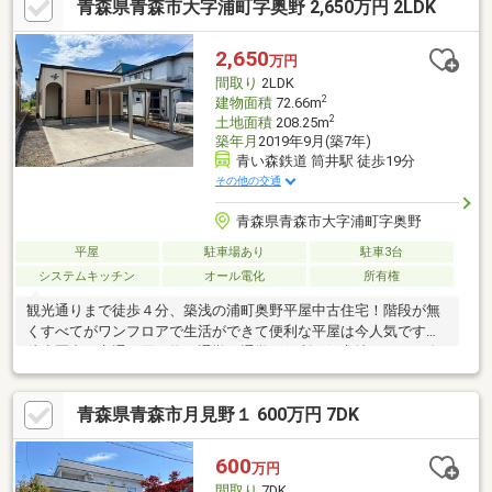
青森県青森市大字浦町字奥野 2,650万円 2LDK
2,650
万円
間取り
2LDK
2
建物面積
72.66m
2
土地面積
208.25m
築年月
2019年9月(築7年)
青い森鉄道 筒井駅 徒歩19分
その他の交通
青森県青森市大字浦町字奥野
平屋
駐車場あり
駐車3台
システムキッチン
オール電化
所有権
観光通りまで徒歩４分、築浅の浦町奥野平屋中古住宅！階段が無
くすべてがワンフロアで生活ができて便利な平屋は今人気です！
徒歩圏内で交通・買い物・通勤・通学が便利な好立地！２～３人
家族の方にはおすすめです！同じような立地で賃貸アパートや賃
貸戸建住宅にお住まいの方は、家賃が高いエリアなので、購入も
青森県青森市月見野１ 600万円 7DK
ご検討くださいませ。住宅ローンのご相談をはじめ、住宅購入に
ついて全般のご相談もできます！お悩みの方、少しでも気になる
方は、ぜひご見学にお越しくださいませ！
600
万円
間取り
7DK