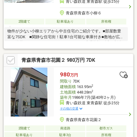
青い森鉄道 東青森駅 徒歩25分
青森県青森市小柳６
2階建て
駐車場あり
所有権
物件が少ない小柳エリアから中古住宅のご紹介です。■部屋数豊
富な7SDK ■閑静な住宅街！駐車1台可能な車庫付き■敷地が広い
ため除雪もしやすくオススメ！■スーパーや商業施設が近く生活
環境充実♪
青森県青森市花園２ 980万円 7DK
980
万円
間取り
7DK
2
建物面積
163.95m
2
土地面積
448.28m
築年月
1986年7月(築40年2ヶ月)
青い森鉄道 東青森駅 徒歩25分
その他の交通
青森県青森市花園２
2階建て
南道路
都市ガス
駐車場あり
駐車3台
所有権