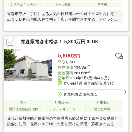
システムキッチン
オール電化
所有権
青森市赤坂１丁目にある人気の日野建ホーム施工平屋中古住宅！
広々ＬＤＫは勾配天井で明るく広い空間でおすすめ！アイランド
キッチンも魅力的です！築３年弱と新築に近いきれいさが魅力の
住宅です。設備も充実しており、そのまま快適に暮らせます。２
台分のガレージ付きで、冬の雪処理もラクにできて安心。コスト
青森県青森市松森１ 5,800万円 3LDK
を抑えつつ質の良い住まいを求める方におすすめです。建材価格
の高騰で新築が高くなっている今、新築を検討している方にもお
すすめです！ぜひ一度ご見学ください。
5,800
万円
間取り
3LDK
2
建物面積
134.58m
2
土地面積
261.65m
築年月
2024年5月(築2年4ヶ月)
青い森鉄道 東青森駅 徒歩31分
青森県青森市松森１
平屋
駐車場あり
駐車3台
設計住宅性能評価付
システムキッチン
浴室乾燥機
優れた断熱性能と気密性ので冷暖房も経済的に！家事楽な動線と
設備に注目！世界シェアNO1の塗り壁材を採用！落着きのあるホ
テルライクなデザイン！