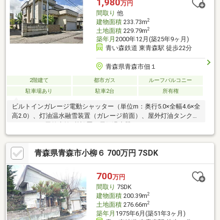
1,980
万円
６０ｍ）●東青森駅まで徒歩１７分（約１.３ｋｍ）
間取り
他
2
建物面積
233.73m
2
土地面積
229.79m
築年月
2000年12月(築25年9ヶ月)
青い森鉄道 東青森駅 徒歩22分
青森県青森市佃１
2階建て
都市ガス
ルーフバルコニー
駐車場あり
駐車2台
所有権
ビルトインガレージ電動シャッター（単位m：奥行5.0×全幅4.6×全
高2.0）、灯油温水融雪装置（ガレージ前面）、屋外灯油タンク
（400L）、屋外水栓2基設置、電気温水器（560L）、パネルヒー
ター仕様、エアコン×3台、1Fキッチン：整水器・足元暖房設置、
ダクト式第3種換気システム（エアロバーコ）、Q値2.09熱損失係
青森県青森市小柳６ 700万円 7SDK
数・C値0.74相当隙間面積（2000・11測定）
700
万円
間取り
7SDK
2
建物面積
200.39m
2
土地面積
276.66m
築年月
1975年6月(築51年3ヶ月)