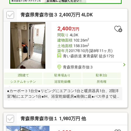
青森県青森市佃３ 2,400万円 4LDK
2,400
万円
間取り
4LDK
2
建物面積
102.26m
2
土地面積
158.33m
築年月
2017年10月(築8年11ヶ月)
青い森鉄道 東青森駅 徒歩17分
青森県青森市佃３
2階建て
駐車場あり
駐車2台
システムキッチン
浴室乾燥機
所有権
●カーポート1台分●リビングにエアコン1台と暖房器具1台、2階洋
室7帖にエアコン1台●IH、浴室乾燥暖房●南側に庭●バス停まで徒
歩1分～周辺環境～●バス停「東佃」停まで徒歩１分（約７０ｍ）
●佃小学校まで徒歩１２分（約９４０ｍ）●佃中学校まで徒歩９分
（約６７０ｍ）●浪打カトリック幼稚園まで徒歩７分（約５１０
青森県青森市佃１ 1,980万円 他
ｍ）●県民生協つくだ店まで徒歩６分（約４１０ｍ）●ローソン青
森佃店まで徒歩６分（約４１０ｍ）●スーパードラッグアサヒ青
森佃店まで徒歩２分（約１５０ｍ）●国道４号まで車３分（約８