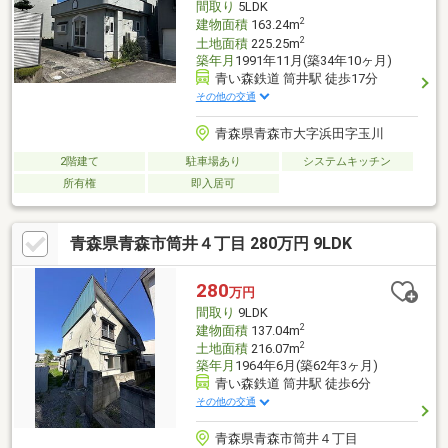
間取り
5LDK
2
建物面積
163.24m
2
土地面積
225.25m
築年月
1991年11月(築34年10ヶ月)
青い森鉄道 筒井駅 徒歩17分
その他の交通
青森県青森市大字浜田字玉川
2階建て
駐車場あり
システムキッチン
所有権
即入居可
青森県青森市筒井４丁目 280万円 9LDK
280
万円
間取り
9LDK
2
建物面積
137.04m
2
土地面積
216.07m
築年月
1964年6月(築62年3ヶ月)
青い森鉄道 筒井駅 徒歩6分
その他の交通
青森県青森市筒井４丁目