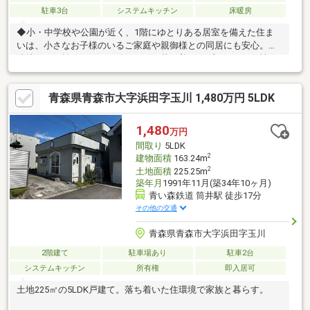
駐車3台
システムキッチン
床暖房
◆小・中学校や公園が近く、1階にゆとりある居室を備えた住ま
いは、小さなお子様のいるご家庭や親御様との同居にも安心。◆
隣地との距離がしっかり確保され、落ち着きとプライベート性を
兼ね備えた上質な住環境です。
青森県青森市大字浜田字玉川 1,480万円 5LDK
1,480
万円
間取り
5LDK
2
建物面積
163.24m
2
土地面積
225.25m
築年月
1991年11月(築34年10ヶ月)
青い森鉄道 筒井駅 徒歩17分
その他の交通
青森県青森市大字浜田字玉川
2階建て
駐車場あり
駐車2台
システムキッチン
所有権
即入居可
土地225㎡の5LDK戸建て。落ち着いた住環境で家族と暮らす。