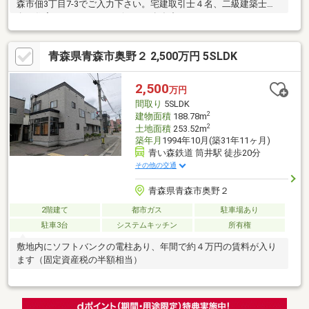
森市佃3丁目7-3でご入力下さい。宅建取引士４名、二級建築士１
名、住宅ローンアドバイザーが４名在中しております。なんでも
お気軽にご相談ください！お客様に合わせて柔軟に対応致しま
す。 ※お申し込みが複数入った場合、売主様にとってより条件が
青森県青森市奥野２ 2,500万円 5SLDK
よい方が優先されます※お申し込み順ではございませんのでご注
意ください※お申込み条件のご相談、その他詳細につきましては
遠慮なくお問合せ下さい
2,500
万円
間取り
5SLDK
2
建物面積
188.78m
2
土地面積
253.52m
築年月
1994年10月(築31年11ヶ月)
青い森鉄道 筒井駅 徒歩20分
その他の交通
青森県青森市奥野２
2階建て
都市ガス
駐車場あり
駐車3台
システムキッチン
所有権
敷地内にソフトバンクの電柱あり、年間で約４万円の賃料が入り
ます（固定資産税の半額相当）