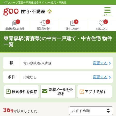
NTTグループ運営の不動産総合サイト goo住宅・不動産
1
0
0
0
最近検索した条件
最近見た物件
保存した条件
お気に入り
東青森駅(青森県)の中古一戸建て・中古住宅 物件
一覧
駅
変更する
青い森鉄道/東青森
条件
変更する
指定なし
新着メールを受
検索条件を保存
アプリで探す
取る
36
件
が該当しました。