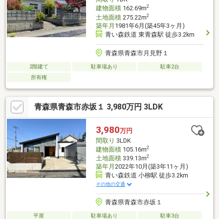
2
建物面積
162.69m
2
土地面積
275.22m
築年月
1981年6月(築45年3ヶ月)
青い森鉄道 東青森駅 徒歩3.2km
青森県青森市月見野１
2階建て
駐車場あり
駐車2台
所有権
青森県青森市赤坂１ 3,980万円 3LDK
3,980
万円
間取り
3LDK
2
建物面積
105.16m
2
土地面積
339.13m
築年月
2022年10月(築3年11ヶ月)
青い森鉄道 小柳駅 徒歩3.2km
その他の交通
青森県青森市赤坂１
平屋
駐車場あり
駐車3台