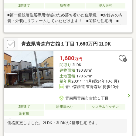
2階建て
所有権
即入居可
■第一種低層住居専用地域のため落ち着いた住環境 ■お好みの内
装・外装にリフォームしていただけます！ ■閑静な住宅街 ■将
来的な建て替えをご検討の方にもおすすめ ■内覧可能 ■現況有
姿でのお引渡し
青森県青森市古館１丁目 1,680万円 2LDK
1,680
万円
間取り
2LDK
2
建物面積
130.83m
2
土地面積
178.67m
築年月
2001年11月(築24年10ヶ月)
青い森鉄道 東青森駅 徒歩10分
青森県青森市古館１丁目
2階建て
駐車場あり
システムキッチン
所有権
価格変更しました。2LDK・3LDKの2世帯住宅です。