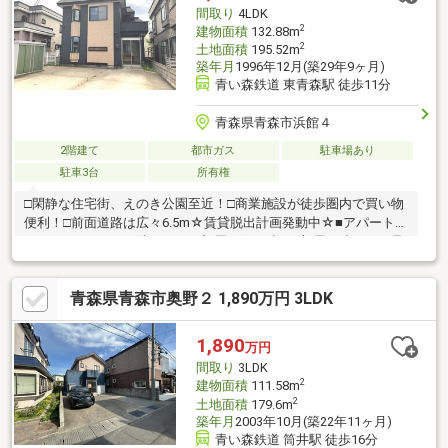
間取り
4LDK
2
建物面積
132.88m
2
土地面積
195.52m
築年月
1996年12月(築29年9ヶ月)
青い森鉄道 東青森駅 徒歩11分
青森県青森市浜館４
2階建て
都市ガス
駐車場あり
駐車3台
所有権
□閑静な住宅街、えのき公園至近！□商業施設が徒歩圏内で買い物
便利！□前面道路は広々6.5m☆賃貸脱出計画発動中☆■アパート代
がもったいない■お隣や下のお部屋に気を遣う■部屋が狭いし、足
りない■ワンちゃん・にゃんこと一緒暮らしたいそんなお悩み解
決しましょう。
青森県青森市奥野２ 1,890万円 3LDK
1,890
万円
間取り
3LDK
2
建物面積
111.58m
2
土地面積
179.6m
築年月
2003年10月(築22年11ヶ月)
青い森鉄道 筒井駅 徒歩16分