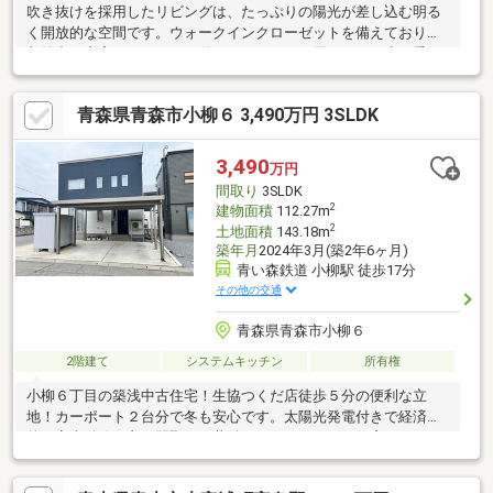
吹き抜けを採用したリビングは、たっぷりの陽光が差し込む明る
く開放的な空間です。ウォークインクローゼットを備えており、
収納力も充実！カーポート付きなので、雨や雪の日のお車の乗り
降りも安心です。コンビニまで徒歩５分以内、さらに徒歩１０分
圏内にはスーパー・ドラッグストア・飲食店が揃っており、毎日
青森県青森市小柳６ 3,490万円 3SLDK
のお買い物にも便利な好立地！快適さと利便性を兼ね備えた、幅
広い世帯におすすめの住宅です。建築費用が高くなっている今、
築３年のこちらの住宅は新築のようなきれいな状態で、設備も充
3,490
万円
実。新築をご検討されている方にもおすすめしたい物件です！
間取り
3SLDK
2
建物面積
112.27m
2
土地面積
143.18m
築年月
2024年3月(築2年6ヶ月)
青い森鉄道 小柳駅 徒歩17分
その他の交通
青森県青森市小柳６
2階建て
システムキッチン
所有権
小柳６丁目の築浅中古住宅！生協つくだ店徒歩５分の便利な立
地！カーポート２台分で冬も安心です。太陽光発電付きで経済
的、家事動線の良い間取りで共働きにもおすすめの住宅です！