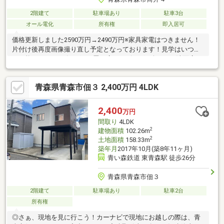
2階建て
駐車場あり
駐車3台
オール電化
所有権
即入居可
価格更新しました2590万円→2490万円※家具家電はつきません！
片付け後再度画像撮り直し予定となっております！見学はいつで
も可能です！■リビング17.8畳の広々リビング■1坪バス■洗面広々
1.5坪（お子様がいても広さに余裕があります）■シャワー付き水
栓3面鏡広々洗面台■対面式キッチンとカップボード■キッチン収
青森県青森市佃３ 2,400万円 4LDK
納■大型玄関収納■ウォークインクローゼット完備■2Ｆホール部分
にホール干し可能■外物置付き■地盤調査済み
2,400
万円
間取り
4LDK
2
建物面積
102.26m
2
土地面積
158.33m
築年月
2017年10月(築8年11ヶ月)
青い森鉄道 東青森駅 徒歩26分
青森県青森市佃３
2階建て
駐車場あり
駐車2台
所有権
◎さぁ、現地を見に行こう！カーナビで現地にお越しの際は、青