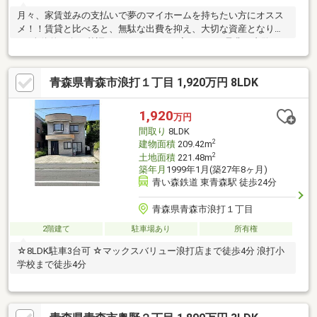
月々、家賃並みの支払いで夢のマイホームを持ちたい方にオスス
メ！！賃貸と比べると、無駄な出費を抑え、大切な資産となりま
す♪全体的に白を基調としたきれいなお家です！！是非、内覧のお
問合せお待ちしております♪
青森県青森市浪打１丁目 1,920万円 8LDK
1,920
万円
間取り
8LDK
2
建物面積
209.42m
2
土地面積
221.48m
築年月
1999年1月(築27年8ヶ月)
青い森鉄道 東青森駅 徒歩24分
青森県青森市浪打１丁目
2階建て
駐車場あり
所有権
☆8LDK駐車3台可 ☆マックスバリュー浪打店まで徒歩4分 浪打小
学校まで徒歩4分