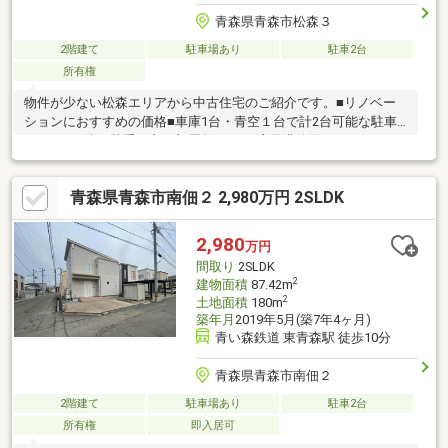
青森県青森市松森３
2階建て
駐車場あり
駐車2台
所有権
物件が少ない松森エリアから中古住宅のご紹介です。■リノベー
ションにおすすめの価格■車庫1台・青空１台で計2台可能な駐車
スペース■使い勝手の良い部屋数４K ■流雪溝使用可
青森県青森市南佃２ 2,980万円 2SLDK
2,980
万円
間取り
2SLDK
2
建物面積
87.42m
2
土地面積
180m
築年月
2019年5月(築7年4ヶ月)
青い森鉄道 東青森駅 徒歩10分
青森県青森市南佃２
2階建て
駐車場あり
駐車2台
所有権
即入居可