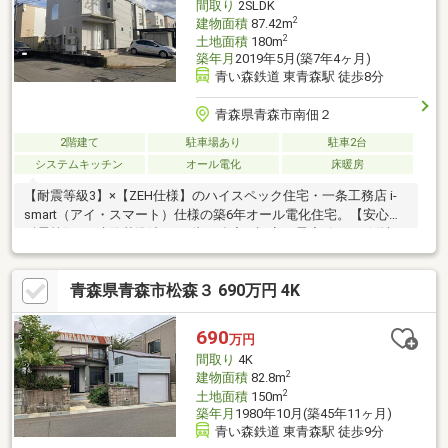
間取り
2SLDK
2
建物面積
87.42m
2
土地面積
180m
築年月
2019年5月(築7年4ヶ月)
青い森鉄道 東青森駅 徒歩8分
青森県青森市南佃２
2階建て
駐車場あり
駐車2台
システムキッチン
オール電化
床暖房
【耐震等級3】×【ZEH仕様】のハイスペック住宅・一条工務店 i-
smart（アイ・スマート）仕様の築6年オール電化住宅。【安心】
耐震等級3（建築基準法の1.5倍の強度）認定。震度7級でも倒壊の
恐れが低い、高水準の安全性を確保。【断熱性能】全窓にトリプ
ルガラスを採用。冬期の融雪設備使用時でも、高い住宅性能によ
青森県青森市松森３ 690万円 4K
りエネルギー消費を抑え、効率的な暖房・融雪を実現。【光熱費
の優位性】太陽光発電による売電収入があるため、月々の実質的
な支払額を抑えることが可能です。オール電化でありながら、住
690
万円
宅性能の高さにより、家計に優しい住まいとなっています。
間取り
4K
2
建物面積
82.8m
2
土地面積
150m
築年月
1980年10月(築45年11ヶ月)
青い森鉄道 東青森駅 徒歩9分