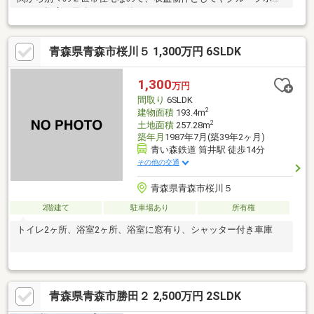
ムなど幅広い用途としてお使いいただけそうです♪
青森県青森市桜川５ 1,300万円 6SLDK
1,300
万円
間取り
6SLDK
2
建物面積
193.4m
2
土地面積
257.28m
築年月
1987年7月(築39年2ヶ月)
青い森鉄道 筒井駅 徒歩14分
その他の交通
青森県青森市桜川５
2階建て
駐車場あり
所有権
トイレ2ヶ所、浴室2ヶ所、浴室に窓有り、シャッター付き車庫
青森県青森市勝田２ 2,500万円 2SLDK