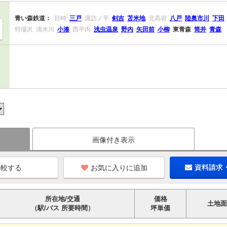
青い森鉄道：
目時
三戸
諏訪ノ平
剣吉
苫米地
北高岩
八戸
陸奥市川
下田
狩場沢
清水川
小湊
西平内
浅虫温泉
野内
矢田前
小柳
東青森
筒井
青森
画像付き表示
お気に入りに追加
資料請求
所在地/交通
価格
土地面
（駅/バス 所要時間）
坪単価