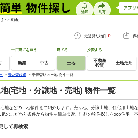
住宅・不動産
0
最近見た物件
保
一戸建てを買う
建てる
投資する
不動産
古
新築
中古
土地
土地活用
投資
市
>
青い森鉄道
>
東青森駅の土地 物件一覧
土地(宅地・分譲地・売地) 物件一覧
、宅地などの土地物件をご紹介します。売り地、分譲土地、住宅用土地な
気のこだわり条件から物件を簡単検索。理想の物件探しをgoo住宅・
更して再検索