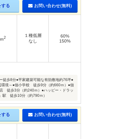
をする
お問い合わせ(無料)
１種低層
60%
2
5m
なし
150%
パー徒歩8分●平家建築可能な有効敷地約76坪●
辺環境～●佃小学校 徒歩9分（約660ｍ）●佃
店 徒歩3分（約240ｍ）●ハッピー・ドラッ
」駅 徒歩10分（約790ｍ）
をする
お問い合わせ(無料)