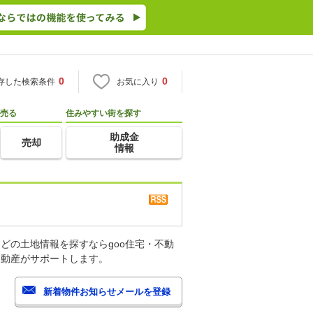
0
0
存した検索条件
お気に入り
売る
住みやすい街を探す
助成金
売却
情報
どの土地情報を探すならgoo住宅・不動
不動産がサポートします。