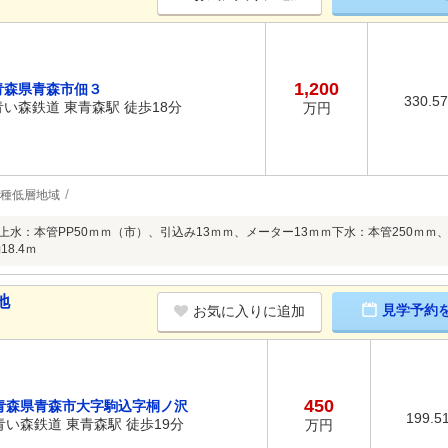
1,200
青森県青森市佃３
330.5
青い森鉄道 東青森駅 徒歩18分
万円
1種低層地域
3上水：本管PP50ｍｍ（市）、引込み13ｍｍ、メーター13ｍｍ下水：本管250ｍｍ
8.4ｍ
地
見学予約
お気に入りに追加
450
青森県青森市大字駒込字桐ノ沢
199.5
青い森鉄道 東青森駅 徒歩19分
万円