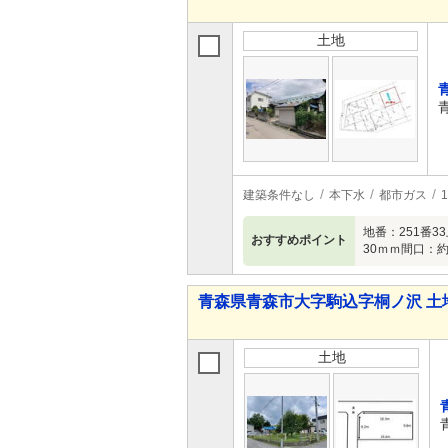
土地
建築条件なし
本下水
都市ガス
地番：251番3
おすすめポイント
30ｍｍ間口：約1
青森県青森市大字駒込字桐ノ沢 土
土地