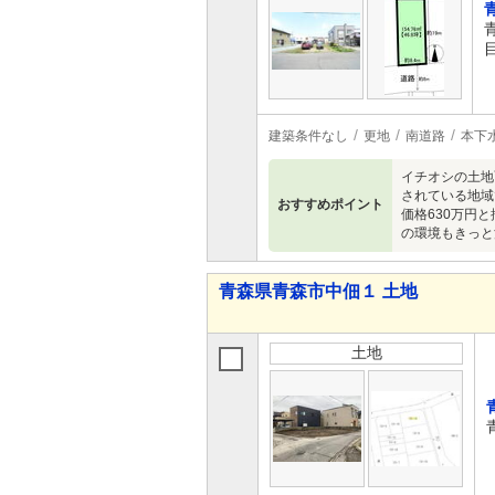
建築条件なし
更地
南道路
本下
イチオシの土地
されている地域
おすすめポイント
価格630万円
の環境もきっと
青森県青森市中佃１ 土地
土地