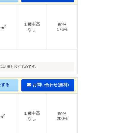
１種中高
60%
2
9m
なし
176%
に活用もおすすめです。
をする
お問い合わせ(無料)
１種中高
60%
2
1m
なし
200%