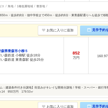
ガス
角地
1種低層地域
整形地
650ｍ・徒歩約8分・佃中学校まで450ｍ・徒歩約6分・東青森駅通りへも徒歩で移
見学予約
お気に入りに追加
青森県青森市小柳５
852
青い森鉄道 小柳駅 徒歩18分
160.9
万円
青い森鉄道 東青森駅 徒歩25分
ム：建築条件付き分譲地】街並みがキレイな開発分譲地！学校・スーパー・銀行等
14 950万円 179.53㎡
見学予約
お気に入りに追加