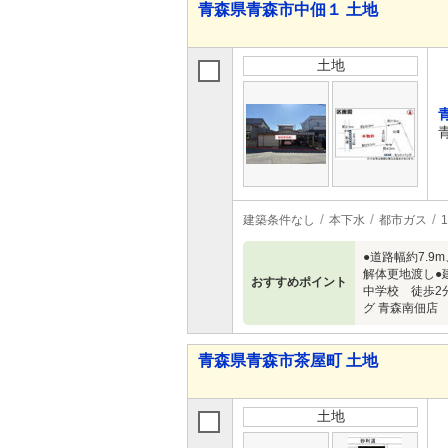
青森県青森市中佃１ 土地
土地
建築条件なし
本下水
都市ガス
●道路幅約7.
解体更地渡し●建
おすすめポイント
中学校 徒歩2
グ 青森南佃店
青森県青森市茶屋町 土地
土地