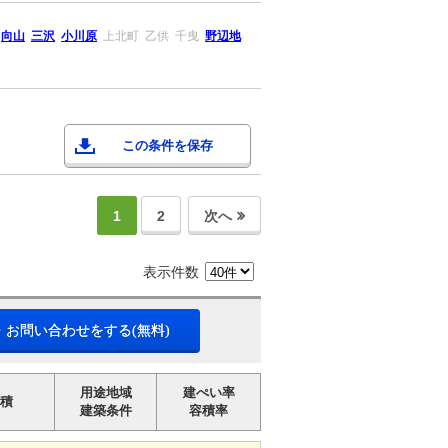
向山
三沢
小川原
上北町
乙供
千曳
野辺地
この条件を保存
1
2
次へ
表示件数
・お問い合わせをする(無料)
用途地域
建ぺい率
積
建築条件
容積率