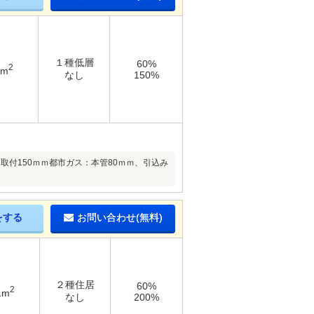
１種低層
60%
2
7m
なし
150%
、取付150ｍｍ都市ガス：本管80ｍｍ、引込み
をする
お問い合わせ(無料)
２種住居
60%
2
1m
なし
200%