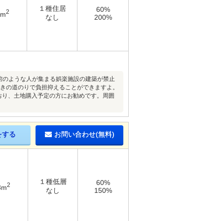
１種住居
60%
2
6m
なし
200%
画館のような人が集まる娯楽施設の建築が禁止
ときの道のりで負担抑えることができますよ。
おり、土地購入予定の方にお勧めです。周囲
をする
お問い合わせ(無料)
１種低層
60%
2
8m
なし
150%