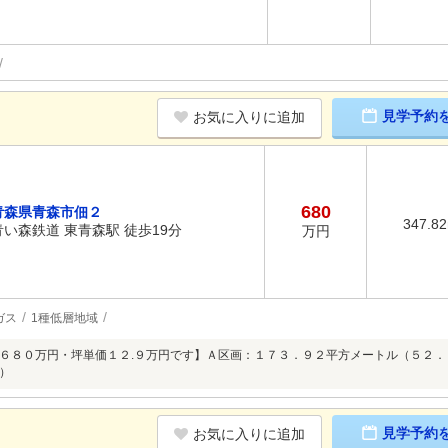
見学予約
お気に入りに追加
680
青森県青森市佃２
347.8
青い森鉄道 東青森駅 徒歩19分
万円
ガス
1種低層地域
６８０万円・坪単価１２.９万円です】Ａ区画：１７３．９２平方メートル（５２
）
見学予約
お気に入りに追加