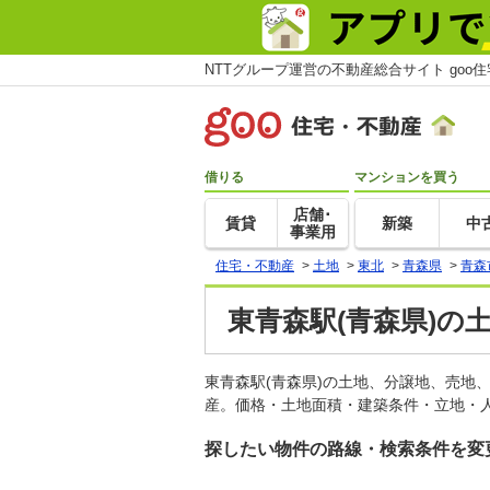
NTTグループ運営の不動産総合サイト goo
借りる
マンションを買う
店舗･
賃貸
新築
中
事業用
住宅・不動産
>
土地
>
東北
>
青森県
>
青森
東青森駅(青森県)の
東青森駅(青森県)の土地、分譲地、売地
産。価格・土地面積・建築条件・立地・人
探したい物件の路線・検索条件を変