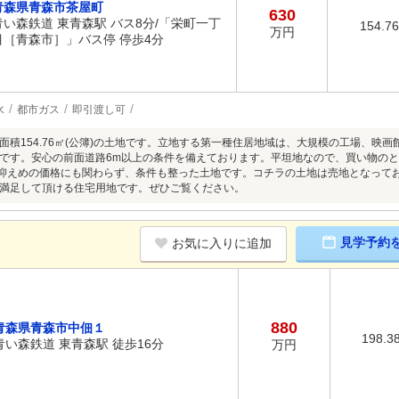
青森県青森市茶屋町
630
青い森鉄道 東青森駅 バス8分/「栄町一丁
154.7
万円
目［青森市］」バス停 停歩4分
水
都市ガス
即引渡し可
面積154.76㎡(公簿)の土地です。立地する第一種住居地域は、大規模の工場、映
です。安心の前面道路6m以上の条件を備えております。平坦地なので、買い物の
と抑えめの価格にも関わらず、条件も整った土地です。コチラの土地は売地となって
満足して頂ける住宅用地です。ぜひご覧ください。
見学予約
お気に入りに追加
880
青森県青森市中佃１
198.3
青い森鉄道 東青森駅 徒歩16分
万円