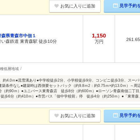
見学予約
お気に入りに追加
1,150
青森県青森市中佃１
261.6
青い森鉄道 東青森駅 徒歩10分
万円
1種低層地域
9m、約4.0ｍ●流雪溝あり●中学校徒歩2分、小学校徒歩9分、コンビニ徒歩3分、スー
築条件なし●建築時は西側要セットバック（約9.8ｍ2：約0.75ｍ×約13.0ｍ）～周
分（約90ｍ）●ユニバース東青森店 徒歩8分（約600ｍ）●ローソン青森南佃二丁目
 徒歩6分（約410ｍ）●市営バス「佃中学校前」停 徒歩4分（約250ｍ）●「東青森
見学予約
お気に入りに追加