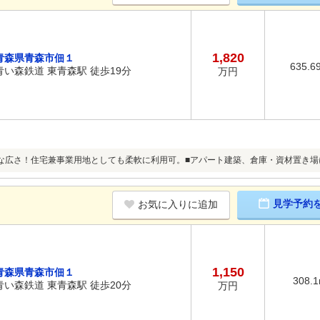
1,820
青森県青森市佃１
635.6
青い森鉄道 東青森駅 徒歩19分
万円
な広さ！住宅兼事業用地としても柔軟に利用可。■アパート建築、倉庫・資材置き場
見学予約
お気に入りに追加
1,150
青森県青森市佃１
308.
青い森鉄道 東青森駅 徒歩20分
万円