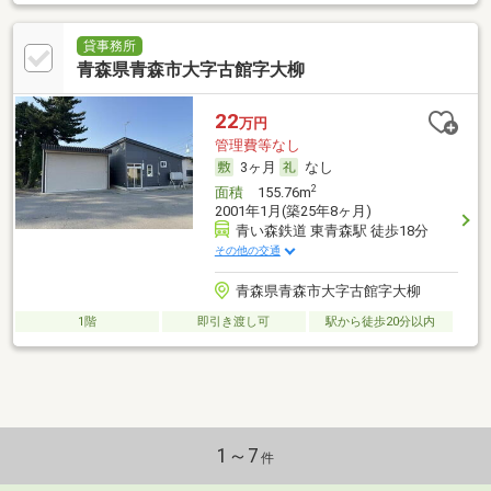
貸事務所
青森県青森市大字古館字大柳
22
万円
管理費等なし
3ヶ月
なし
2
面積
155.76m
2001年1月(築25年8ヶ月)
青い森鉄道 東青森駅 徒歩18分
その他の交通
青森県青森市大字古館字大柳
1階
即引き渡し可
駅から徒歩20分以内
1～7
件