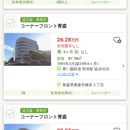
駐車場(近隣含)
2階以上
エレベーター
貸店舗・事務所
コーナーフロント青森
26.28
万円
管理費等なし
6ヶ月
なし
2
面積
87.78m
1991年3月(築35年6ヶ月)
青い森鉄道 筒井駅 徒歩32分
その他の交通
青森県青森市橋本２丁目
1階
駐車場(近隣含)
エレベーター
貸店舗・事務所
コーナーフロント青森