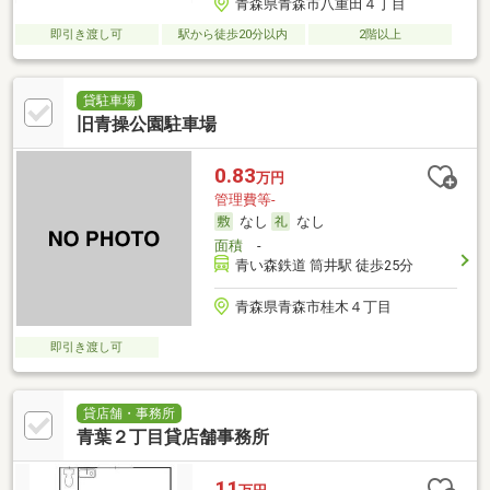
青森県青森市八重田４丁目
即引き渡し可
駅から徒歩20分以内
2階以上
貸駐車場
旧青操公園駐車場
0.83
万円
管理費等-
なし
なし
面積
-
青い森鉄道 筒井駅 徒歩25分
青森県青森市桂木４丁目
即引き渡し可
貸店舗・事務所
青葉２丁目貸店舗事務所
11