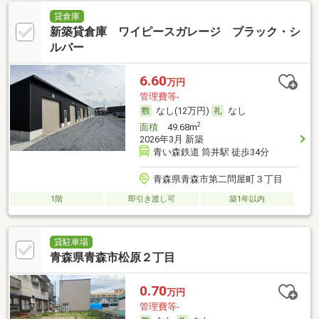
貸倉庫
新築貸倉庫 ワイピースガレージ ブラック・シ
ルバー
6.60
万円
管理費等-
なし(12万円)
なし
2
面積
49.68m
2026年3月 新築
青い森鉄道 筒井駅 徒歩34分
青森県青森市第二問屋町３丁目
1階
即引き渡し可
築1年以内
貸駐車場
青森県青森市松原２丁目
0.70
万円
管理費等-