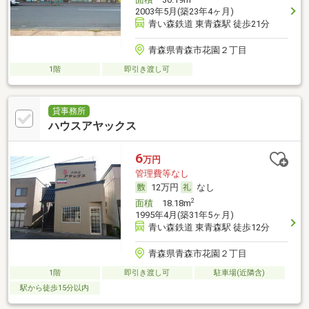
2003年5月(築23年4ヶ月)
青い森鉄道 東青森駅 徒歩21分
青森県青森市花園２丁目
1階
即引き渡し可
貸事務所
ハウスアヤックス
6
万円
管理費等なし
12万円
なし
2
面積
18.18m
1995年4月(築31年5ヶ月)
青い森鉄道 東青森駅 徒歩12分
青森県青森市花園２丁目
1階
即引き渡し可
駐車場(近隣含)
駅から徒歩15分以内