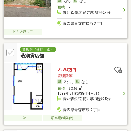
なし
なし
面積
-
青い森鉄道 筒井駅 徒歩24分
青森県青森市松原２丁目
即引き渡し可
貸店舗（建物一部）
若潮貸店舗
7.70
万円
管理費等-
2ヶ月
なし
2
面積
30.63m
1988年5月(築38年4ヶ月)
青い森鉄道 筒井駅 徒歩25分
青森県青森市緑２丁目
1階
駐車場(近隣含)