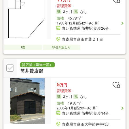
万円
管理費等-
3ヶ月
なし
2
面積
46.78m
1983年12月(築42年9ヶ月)
青い森鉄道 筒井駅 徒歩26分
青森県青森市青葉２丁目
1階
即引き渡し可
貸店舗（建物一部）
筒井貸店舗
5
万円
管理費等-
3ヶ月
なし
2
面積
19.83m
2006年1月(築20年8ヶ月)
青い森鉄道 筒井駅 徒歩14分
青森県青森市大字筒井字桜川