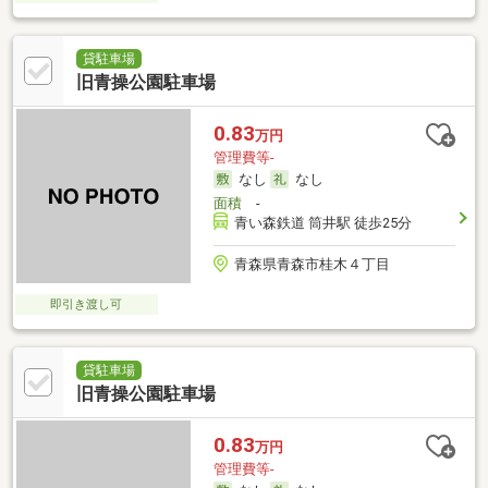
貸駐車場
旧青操公園駐車場
0.83
万円
管理費等-
なし
なし
面積
-
青い森鉄道 筒井駅 徒歩25分
青森県青森市桂木４丁目
即引き渡し可
貸駐車場
旧青操公園駐車場
0.83
万円
管理費等-