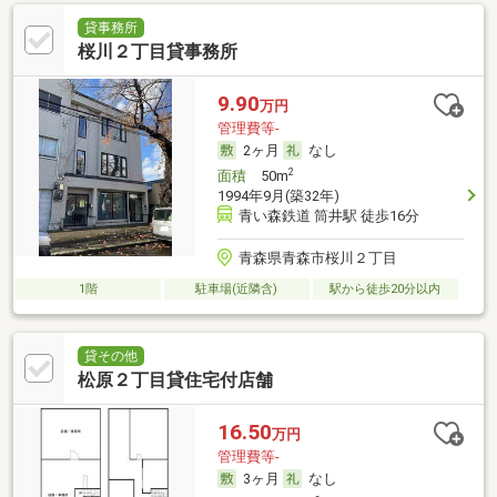
貸事務所
桜川２丁目貸事務所
9.90
万円
管理費等-
2ヶ月
なし
2
面積
50m
1994年9月(築32年)
青い森鉄道 筒井駅 徒歩16分
青森県青森市桜川２丁目
1階
駐車場(近隣含)
駅から徒歩20分以内
貸その他
松原２丁目貸住宅付店舗
16.50
万円
管理費等-
3ヶ月
なし