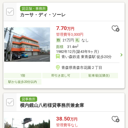
貸店舗・事務所
カーサ・ディ・ソーレ
7.70
万円
管理費等3,000円
21万円
なし
2
面積
31.4m
1982年12月(築43年9ヶ月)
青い森鉄道 東青森駅 徒歩20分
青森県青森市花園２丁目
1階
即引き渡し可
駐車場(近隣含)
駅から徒歩20分以内
貸事務所
横内鏡山八桁様貸事務所兼倉庫
38.50
万円
管理費等なし