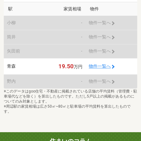
駅
家賃相場
物件
小柳
-
物件一覧へ
筒井
-
物件一覧へ
矢田前
-
物件一覧へ
19.50
青森
物件一覧へ
万円
野内
-
物件一覧へ
※このデータはgoo住宅・不動産に掲載されている店舗の平均賃料（管理費・駐
車場代などを除く）を算出したものです。ただし5戸以上の掲載があるものに
ついてのみ対象とします。
※周辺駅の家賃相場は広さ50㎡~80㎡と駐車場の平均賃料を算出したもので
す。