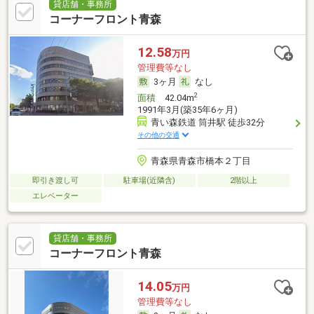
貸店舗・事務所
コーナーフロント青森
12.58
万円
管理費等なし
3ヶ月
なし
2
面積
42.04m
1991年3月(築35年6ヶ月)
青い森鉄道 筒井駅 徒歩32分
その他の交通
青森県青森市橋本２丁目
即引き渡し可
駐車場(近隣含)
2階以上
エレベーター
貸店舗・事務所
コーナーフロント青森
14.05
万円
管理費等なし