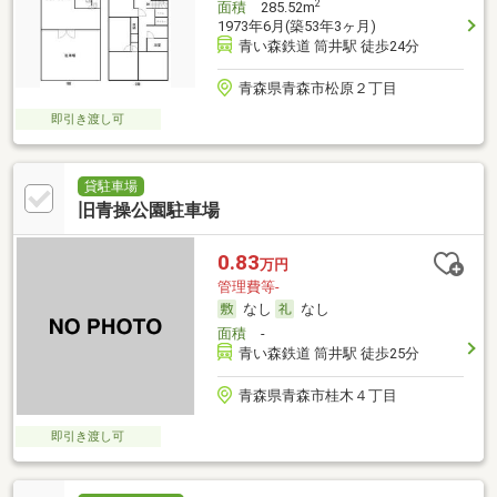
2
面積
285.52m
1973年6月(築53年3ヶ月)
青い森鉄道 筒井駅 徒歩24分
青森県青森市松原２丁目
即引き渡し可
貸駐車場
旧青操公園駐車場
0.83
万円
管理費等-
なし
なし
面積
-
青い森鉄道 筒井駅 徒歩25分
青森県青森市桂木４丁目
即引き渡し可