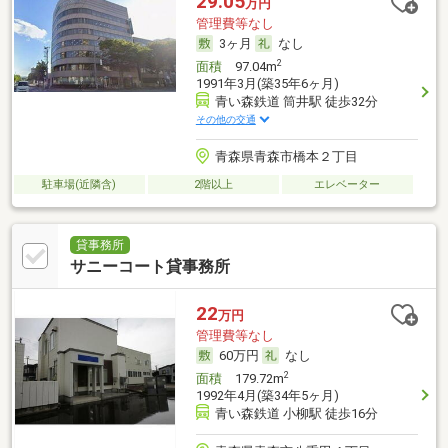
29.05
万円
管理費等なし
3ヶ月
なし
2
面積
97.04m
1991年3月(築35年6ヶ月)
青い森鉄道 筒井駅 徒歩32分
その他の交通
青森県青森市橋本２丁目
駐車場(近隣含)
2階以上
エレベーター
貸事務所
サニーコート貸事務所
22
万円
管理費等なし
60万円
なし
2
面積
179.72m
1992年4月(築34年5ヶ月)
青い森鉄道 小柳駅 徒歩16分