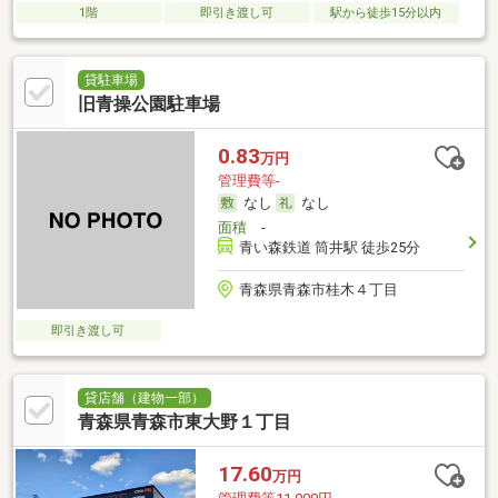
1階
即引き渡し可
駅から徒歩15分以内
貸駐車場
旧青操公園駐車場
0.83
万円
管理費等-
なし
なし
面積
-
青い森鉄道 筒井駅 徒歩25分
青森県青森市桂木４丁目
即引き渡し可
貸店舗（建物一部）
青森県青森市東大野１丁目
17.60
万円