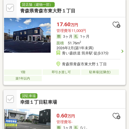
貸店舗（建物一部）
青森県青森市東大野１丁目
17.60
万円
管理費等11,000円
3ヶ月
1ヶ月
2
面積
51.76m
2026年2月(築1年未満)
青い森鉄道 筒井駅 徒歩37分
青森県青森市東大野１丁目
1階
即引き渡し可
駐車場(近隣含)
築1年以内
貸駐車場
幸畑１丁目駐車場
0.60
万円
管理費等-
1ヶ月
なし