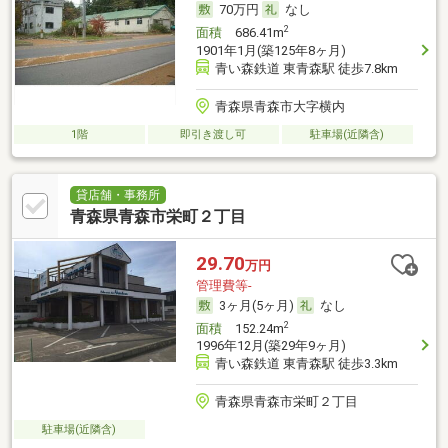
70万円
なし
2
面積
686.41m
1901年1月(築125年8ヶ月)
青い森鉄道 東青森駅 徒歩7.8km
青森県青森市大字横内
1階
即引き渡し可
駐車場(近隣含)
貸店舗・事務所
青森県青森市栄町２丁目
29.70
万円
管理費等-
3ヶ月(5ヶ月)
なし
2
面積
152.24m
1996年12月(築29年9ヶ月)
青い森鉄道 東青森駅 徒歩3.3km
青森県青森市栄町２丁目
駐車場(近隣含)