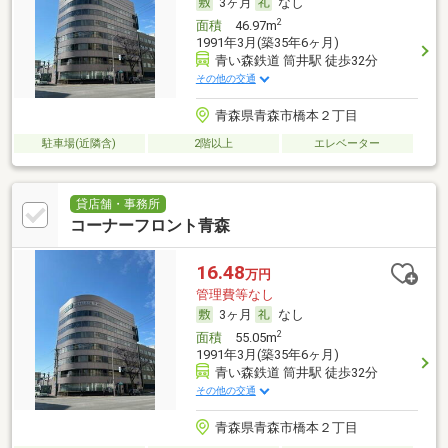
3ヶ月
なし
2
面積
46.97m
1991年3月(築35年6ヶ月)
青い森鉄道 筒井駅 徒歩32分
その他の交通
青森県青森市橋本２丁目
駐車場(近隣含)
2階以上
エレベーター
貸店舗・事務所
コーナーフロント青森
16.48
万円
管理費等なし
3ヶ月
なし
2
面積
55.05m
1991年3月(築35年6ヶ月)
青い森鉄道 筒井駅 徒歩32分
その他の交通
青森県青森市橋本２丁目