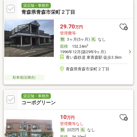
貸店舗・事務所
青森県青森市栄町２丁目
29.70
万円
管理費等-
3ヶ月(5ヶ月)
なし
2
面積
152.24m
1996年12月(築29年9ヶ月)
青い森鉄道 東青森駅 徒歩3.3km
青森県青森市栄町２丁目
駐車場(近隣含)
貸店舗・事務所
コーポグリーン
10
万円
管理費等なし
20万円
なし
2
面積
36.19m