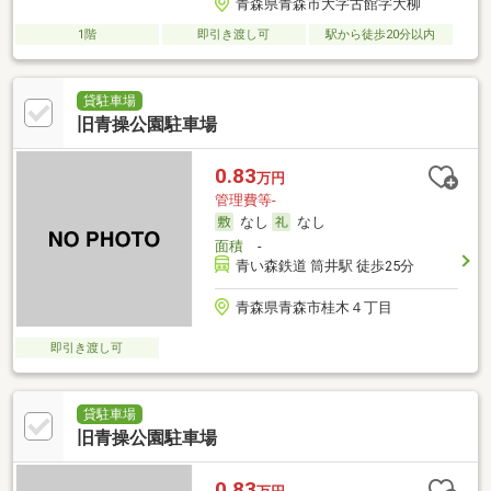
青森県青森市大字古館字大柳
1階
即引き渡し可
駅から徒歩20分以内
貸駐車場
旧青操公園駐車場
0.83
万円
管理費等-
なし
なし
面積
-
青い森鉄道 筒井駅 徒歩25分
青森県青森市桂木４丁目
即引き渡し可
貸駐車場
旧青操公園駐車場
0.83