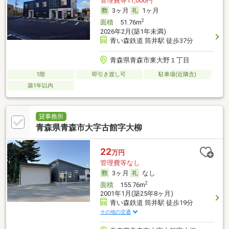
管理費等11,000円
3ヶ月
1ヶ月
2
面積
51.76m
2026年2月(築1年未満)
青い森鉄道 筒井駅 徒歩37分
青森県青森市東大野１丁目
1階
即引き渡し可
駐車場(近隣含)
築1年以内
貸事務所
青森県青森市大字古館字大柳
22
万円
管理費等なし
3ヶ月
なし
2
面積
155.76m
2001年1月(築25年8ヶ月)
青い森鉄道 筒井駅 徒歩19分
その他の交通