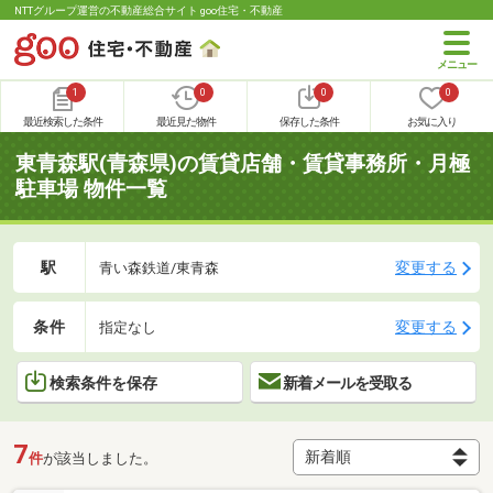
NTTグループ運営の不動産総合サイト goo住宅・不動産
1
0
0
0
最近検索した条件
最近見た物件
保存した条件
お気に入り
東青森駅(青森県)の賃貸店舗・賃貸事務所・月極
駐車場 物件一覧
駅
変更する
青い森鉄道/東青森
条件
変更する
指定なし
検索条件を保存
新着メールを受取る
7
件
が該当しました。