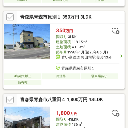
青森県青森市原別１ 350万円 3LDK
350
万円
間取り
3LDK
2
建物面積
118.15m
2
土地面積
48.39m
築年月
1998年1月(築28年8ヶ月)
青い森鉄道 矢田前駅 徒歩13分
青森県青森市原別１
3階建て以上
南道路
駐車場あり
所有権
青森県青森市八重田４ 1,800万円 4SLDK
1,800
万円
間取り
4SLDK
2
建物面積
136m