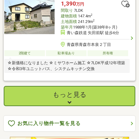
1,390
万円
間取り
7LDK
2
建物面積
147.4m
2
土地面積
241.29m
築年月
1988年1月(築38年8ヶ月)
青い森鉄道 矢田前駅 徒歩6分
青森県青森市本泉２丁目
2階建て
駐車場あり
所有権
☆新価格になりました ☆ミサワホーム施工 ☆7LDK平成12年増築
☆令和3年ユニットバス、システムキッチン交換
もっと見る
お気に入り物件一覧を見る