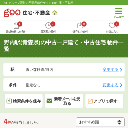
NTTグループ運営の不動産総合サイト goo住宅・不動産
1
0
0
0
最近検索した条件
最近見た物件
保存した条件
お気に入り
野内駅(青森県)の中古一戸建て・中古住宅 物件一
覧
駅
変更する
青い森鉄道/野内
条件
変更する
指定なし
新着メールを受
検索条件を保存
アプリで探す
取る
4
件
が該当しました。