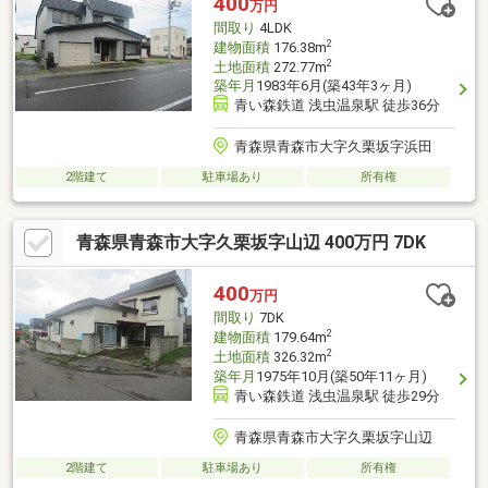
400
万円
間取り
4LDK
2
建物面積
176.38m
2
土地面積
272.77m
築年月
1983年6月(築43年3ヶ月)
青い森鉄道 浅虫温泉駅 徒歩36分
青森県青森市大字久栗坂字浜田
2階建て
駐車場あり
所有権
青森県青森市大字久栗坂字山辺 400万円 7DK
400
万円
間取り
7DK
2
建物面積
179.64m
2
土地面積
326.32m
築年月
1975年10月(築50年11ヶ月)
青い森鉄道 浅虫温泉駅 徒歩29分
青森県青森市大字久栗坂字山辺
2階建て
駐車場あり
所有権