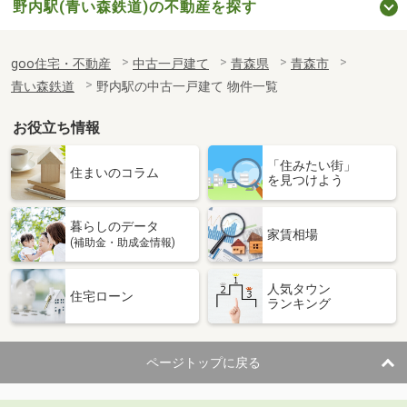
野内駅(青い森鉄道)の不動産を探す
goo住宅・不動産
中古一戸建て
青森県
青森市
青い森鉄道
野内駅の中古一戸建て 物件一覧
お役立ち情報
「住みたい街」
住まいのコラム
を見つけよう
暮らしのデータ
家賃相場
(補助金・助成金情報)
人気タウン
住宅ローン
ランキング
ページトップに戻る