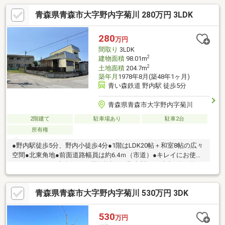
青森県青森市大字野内字菊川 280万円 3LDK
280
万円
間取り
3LDK
2
建物面積
98.01m
2
土地面積
204.7m
築年月
1978年8月(築48年1ヶ月)
青い森鉄道 野内駅 徒歩5分
青森県青森市大字野内字菊川
2階建て
駐車場あり
駐車2台
所有権
●野内駅徒歩5分、野内小徒歩4分●1階はLDK20帖＋和室8帖の広々
空間●北東角地●前面道路幅員は約6.4ｍ（市道）●キレイにお使い
いただいている印象です～周辺施設～●野内駅まで徒歩5分（約
380ｍ）●野内小学校まで徒歩4分（約290ｍ）●東中学校まで徒歩
30分（約2400ｍ）●ファミリーマート青森野内店まで徒歩5分（約
青森県青森市大字野内字菊川 530万円 3DK
350ｍ）●マエダストア八重田店まで車8分（約3500ｍ）●ツルハド
ラッグ青森原別店まで車5分（約2500ｍ）
530
万円