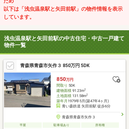
ため
以下は「浅虫温泉駅と矢田前駅」の物件情報を表示
しています。
浅虫温泉駅と矢田前駅の中古住宅・中古一戸建て
物件一覧
青森県青森市矢作３ 850万円 5DK
850
万円
間取り
5DK
2
建物面積
91.23m
2
土地面積
131.58m
築年月
1979年5月(築47年4ヶ月)
青い森鉄道 矢田前駅 徒歩6分
青森県青森市矢作３
平屋
駐車場あり
所有権