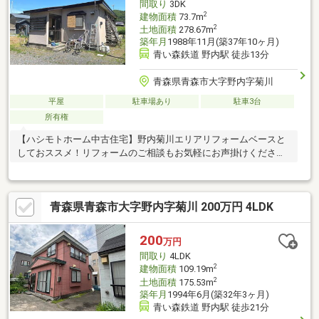
間取り
3DK
2
建物面積
73.7m
2
土地面積
278.67m
築年月
1988年11月(築37年10ヶ月)
青い森鉄道 野内駅 徒歩13分
青森県青森市大字野内字菊川
平屋
駐車場あり
駐車3台
所有権
【ハシモトホーム中古住宅】野内菊川エリアリフォームベースと
しておススメ！リフォームのご相談もお気軽にお声掛けくださ
い。
青森県青森市大字野内字菊川 200万円 4LDK
200
万円
間取り
4LDK
2
建物面積
109.19m
2
土地面積
175.53m
築年月
1994年6月(築32年3ヶ月)
青い森鉄道 野内駅 徒歩21分