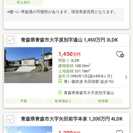
即入居可
※建ぺい率超過の可能性があります。現況有姿売買となります。
青森県青森市大字原別字遠山 1,450万円 3LDK
1,450
万円
間取り
3LDK
2
建物面積
108.26m
2
土地面積
331.18m
築年月
1992年1月(築34年8ヶ月)
青い森鉄道 矢田前駅 徒歩7分
青森県青森市大字原別字遠山
平屋
駐車場あり
所有権
青森県青森市大字矢田前字本泉 1,200万円 4LDK
1,200