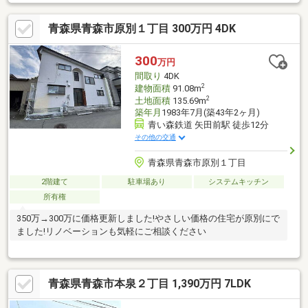
青森県青森市原別１丁目 300万円 4DK
300
万円
間取り
4DK
2
建物面積
91.08m
2
土地面積
135.69m
築年月
1983年7月(築43年2ヶ月)
青い森鉄道 矢田前駅 徒歩12分
その他の交通
青森県青森市原別１丁目
2階建て
駐車場あり
システムキッチン
所有権
350万→300万に価格更新しました!やさしい価格の住宅が原別にで
ました!リノベーションも気軽にご相談ください
青森県青森市本泉２丁目 1,390万円 7LDK