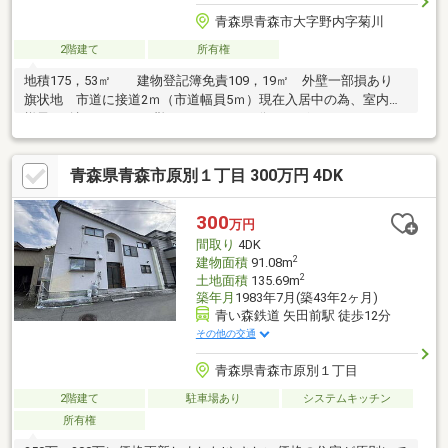
青森県青森市大字野内字菊川
2階建て
所有権
地積175，53㎡ 建物登記簿免責109，19㎡ 外壁一部損あり
旗状地 市道に接道2ｍ（市道幅員5ｍ）現在入居中の為、室内の
様子を確認することは難しいですが、画像はございますので、お
問合せ下さいませ。一部境界が判然しないところがございます。
現状販売となります。
青森県青森市原別１丁目 300万円 4DK
300
万円
間取り
4DK
2
建物面積
91.08m
2
土地面積
135.69m
築年月
1983年7月(築43年2ヶ月)
青い森鉄道 矢田前駅 徒歩12分
その他の交通
青森県青森市原別１丁目
2階建て
駐車場あり
システムキッチン
所有権