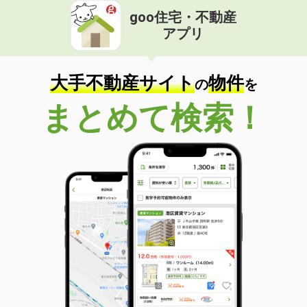
goo住宅・不動産
アプリ
大手不動産サイト
物件
の
を
まとめて検索！