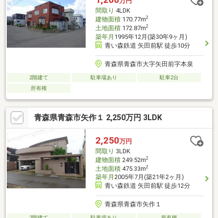
万円
間取り
4LDK
2
建物面積
170.77m
2
土地面積
172.87m
築年月
1995年12月(築30年9ヶ月)
青い森鉄道 矢田前駅 徒歩10分
青森県青森市大字矢田前字本泉
2階建て
駐車場あり
駐車2台
所有権
青森県青森市矢作１ 2,250万円 3LDK
2,250
万円
間取り
3LDK
2
建物面積
249.52m
2
土地面積
475.33m
築年月
2005年7月(築21年2ヶ月)
青い森鉄道 矢田前駅 徒歩12分
青森県青森市矢作１
2階建て
駐車場あり
所有権