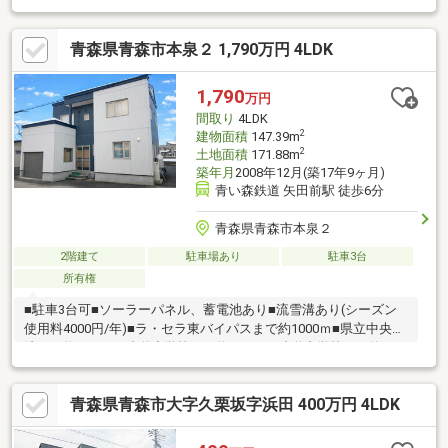
台駐車可(車種・停め方による)●周辺環境原別小学校まで徒歩約１
０分青森東中学校まで徒歩約２０分青森東高校まで徒歩約３分矢
青森県青森市本泉２ 1,790万円 4LDK
田前駅まで徒歩約１分
1,790
万円
間取り
4LDK
2
建物面積
147.39m
2
土地面積
171.88m
築年月
2008年12月(築17年9ヶ月)
青い森鉄道 矢田前駅 徒歩6分
青森県青森市本泉２
2階建て
駐車場あり
駐車3台
所有権
■駐車3台可■ソーラーパネル、蓄電池あり■流雪溝あり(シーズン
使用料4000円/年)■ラ・セラ東バイパスまで約1000ｍ■県立中央病
院まで約1000ｍ■造道小学校まで約1800ｍ■造道中学校まで約
2000ｍ■青森県立東高校まで約250ｍ＜No.0070＞
青森県青森市大字久栗坂字浜田 400万円 4LDK