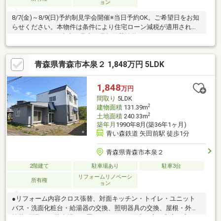
ョン
8/7(金)～8/9(日)予約制見学会開催※当日予約OK。ご希望日をお知
らせください。本物件は条件により住宅ローン減税が適用されま
す。●リフォーム内容（予定）屋根外壁塗装、システムキッチン
交換、ユニットバス交換、洗面化粧台交換、トイレ交換、照明器
具交換、壁・天井クロス貼替等●間取・駐車場・LＤＫ20.75帖、洋
青森県青森市本泉２ 1,848万円 5LDK
室4部屋の4LDK・普通車3台駐車可能●周辺施設原別小学校まで徒
歩9分(約700m）東中学校まで徒歩17分(約1300ｍ)気になる水回り
はすべて新品に交換、充実のリフォーム内容できれいに生まれ変
1,848
万円
わります。ぜひ現地でご確認
間取り
5LDK
2
建物面積
131.39m
2
土地面積
240.33m
築年月
1990年8月(築36年1ヶ月)
青い森鉄道 矢田前駅 徒歩1分
青森県青森市本泉２
2階建て
駐車場あり
駐車3台
リフォームリノベーシ
所有権
ョン
●リフォーム内容クロス張替、対面キッチン・トイレ・ユニット
バス・洗面化粧台・給湯器の交換、照明器具の交換、屋根・外壁
塗装●間取り・駐車場１５畳のリビング、洋室４室、和室１室３