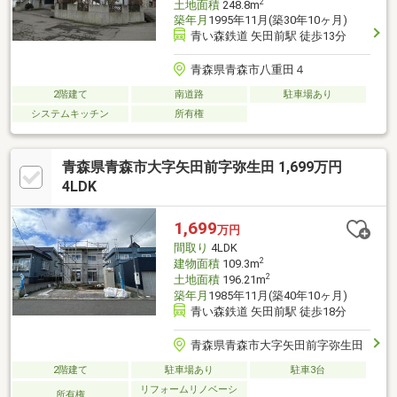
2
土地面積
248.8m
築年月
1995年11月(築30年10ヶ月)
青い森鉄道 矢田前駅 徒歩13分
青森県青森市八重田４
2階建て
南道路
駐車場あり
システムキッチン
所有権
青森県青森市大字矢田前字弥生田 1,699万円
4LDK
1,699
万円
間取り
4LDK
2
建物面積
109.3m
2
土地面積
196.21m
築年月
1985年11月(築40年10ヶ月)
青い森鉄道 矢田前駅 徒歩18分
青森県青森市大字矢田前字弥生田
2階建て
駐車場あり
駐車3台
リフォームリノベーシ
所有権