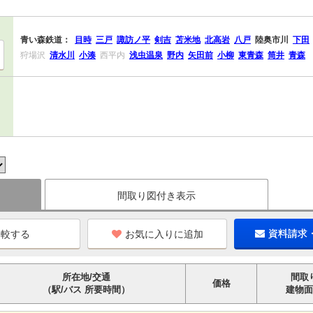
青い森鉄道：
目時
三戸
諏訪ノ平
剣吉
苫米地
北高岩
八戸
陸奥市川
下田
狩場沢
清水川
小湊
西平内
浅虫温泉
野内
矢田前
小柳
東青森
筒井
青森
間取り図付き表示
お気に入りに追加
資料請求
所在地/交通
間取
価格
（駅/バス 所要時間）
建物面