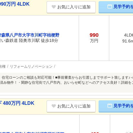
0万円 4LDK
見学予約
お気に入りに追加
990
青森県八戸市大字市川町字桔梗野
4LD
青い森鉄道 陸奥市川駅 徒歩18分
万円
91.6
有権
リフォームリノベーション
、住宅ローンのご相談も対応可能！■事前審査からお引渡しまでサポート致します♪＜
済み物件！・閑静な住宅街で八戸市内、おいらせ町などへのアクセス良好！詳細を
80万円 4LDK
見学予約
お気に入りに追加