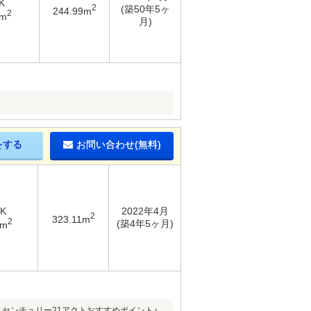
K
2
(築50年5ヶ
244.99m
2
6m
月)
をする
お問い合わせ(無料)
DK
2022年4月
2
323.11m
2
(築4年5ヶ月)
1m
センチュリー21アクトおすすめポイント♪