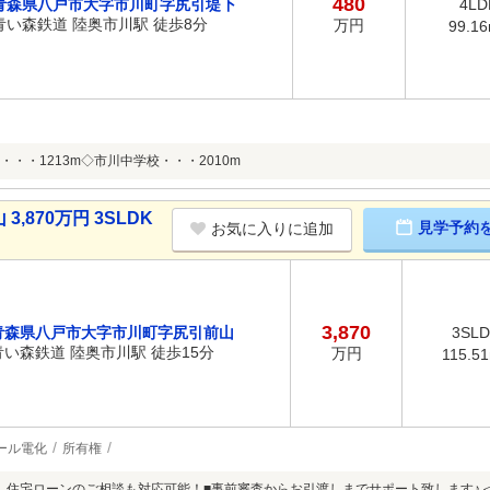
480
青森県八戸市大字市川町字尻引堤下
4LD
青い森鉄道 陸奥市川駅 徒歩8分
万円
99.1
・・1213m◇市川中学校・・・2010m
870万円 3SLDK
見学予約
お気に入りに追加
3,870
青森県八戸市大字市川町字尻引前山
3SL
青い森鉄道 陸奥市川駅 徒歩15分
万円
115.5
ール電化
所有権
、住宅ローンのご相談も対応可能！■事前審査からお引渡しまでサポート致します♪＜