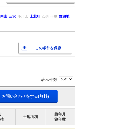
向山
三沢
小川原
上北町
乙供
千曳
野辺地
この条件を保存
表示件数
・お問い合わせをする(無料)
り
築年月
土地面積
積
築年数