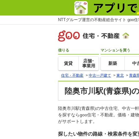
NTTグループ運営の不動産総合サイト goo
借りる
マンションを買う
店舗･
賃貸
新築
中
事業用
住宅・不動産
>
中古一戸建て
>
東北
>
青森
陸奥市川駅(青森県)
陸奥市川駅(青森県)の中古住宅、中古
を探すならgoo住宅・不動産。価格・建
がサポートします。
探したい物件の路線・検索条件を変