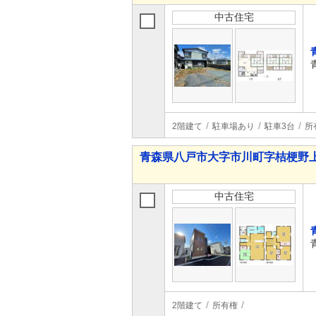
中古住宅
2階建て
駐車場あり
駐車3台
所
青森県八戸市大字市川町字桔梗野上 2,
中古住宅
2階建て
所有権