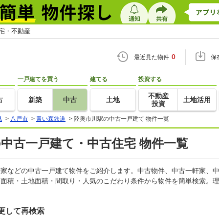
住宅・不動産
0
最近見た物件
保
一戸建てを買う
建てる
投資する
不動産
古
新築
中古
土地
土地活用
投資
県
>
八戸市
>
青い森鉄道
>
陸奥市川駅の中古一戸建て 物件一覧
の中古一戸建て・中古住宅 物件一覧
一軒家などの中古一戸建て物件をご紹介します。中古物件、中古一軒家、
物面積・土地面積・間取り・人気のこだわり条件から物件を簡単検索。理
更して再検索