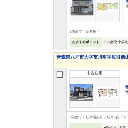
2階建て
所有権
おすすめポイント
◇桔梗野小学校・
青森県八戸市大字市川町字尻引前山 3,
中古住宅
2階建て
駐車場あり
駐車3台
オ
■物件のご見学