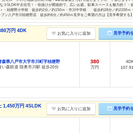
な３SLDK中古住宅！・吹抜けが開放的で、広いお庭、駐車スペースも魅力的！・
＞・桔梗野小学校 徒歩約2分／約150ｍ・市川中学校 徒歩約28分／約2200ｍ・
レブン八戸市川桔梗野店 徒歩約6分／約450ｍ見学をご希望の方は【見学希望する
0万円 4DK
見学予約
お気に入りに追加
380
青森県八戸市大字市川町字桔梗野
4D
青い森鉄道 陸奥市川駅 徒歩20分
万円
107.9
450万円 4SLDK
見学予約
お気に入りに追加