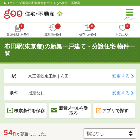
NTTグループ運営の不動産総合サイト goo住宅・不動産
1
0
0
0
最近検索した条件
最近見た物件
保存した条件
お気に入り
布田駅(東京都)の新築一戸建て・分譲住宅 物件一
覧
駅
変更する
京王電鉄京王線｜布田
条件
変更する
指定なし
新着メールを受
検索条件を保存
アプリで探す
取る
54
件
が該当しました。