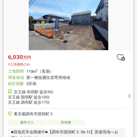
6,030
万円
※土地価格のみ
土地面積
2
110m
（実測）
用途地域
第一種低層住居専用地域
総区画数
2区画
京王線 布田駅 徒歩9分
京王線 国領駅 徒歩10分
京王線 調布駅 徒歩17分
東京都調布市国領町５
都市ガス
所有権
■現地見学会開催中■【調布市国領町５-56-13】直接現地へお