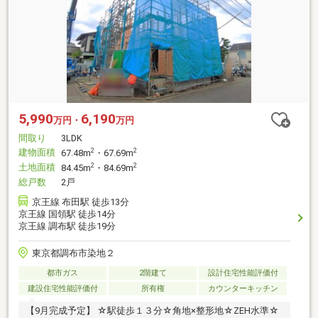
5,990
6,190
万円・
万円
間取り
3LDK
建物面積
2
2
67.48m
・67.69m
土地面積
2
2
84.45m
・84.69m
総戸数
2戸
京王線 布田駅 徒歩13分
京王線 国領駅 徒歩14分
京王線 調布駅 徒歩19分
東京都調布市染地２
都市ガス
2階建て
設計住宅性能評価付
建設住宅性能評価付
所有権
カウンターキッチン
【9月完成予定】 ☆駅徒歩１３分☆角地×整形地☆ZEH水準☆