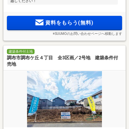
越しください！
資料をもらう(無料)
※SUUMOのお問い合わせページへ移動します
建築条件付土地
調布市調布ケ丘４丁目 全3区画／2号地 建築条件付
売地