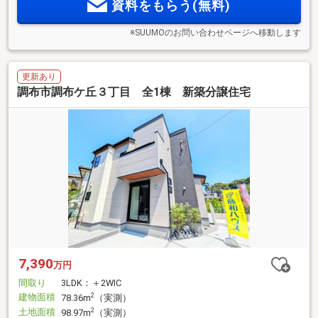
資料をもらう(無料)
※SUUMOのお問い合わせページへ移動します
更新あり
調布市調布ケ丘３丁目 全1棟 新築分譲住宅
7,390
万円
間取り
3LDK：＋2WIC
建物面積
2
78.36m
（実測）
土地面積
2
98.97m
（実測）