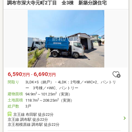
調布市深大寺元町2丁目 全3棟 新築分譲住宅
6,590
6,690
万円・
万円
間取り
3LDK+S（納戸）・4LDK：2号棟／+WIC×2、パントリ
ー 3号棟／+WIC、パントリー
建物面積
2
2
94.9m
～101.25m
（実測）
土地面積
2
2
118.7m
～208.25m
（実測）
総戸数
3戸
京王線 布田駅 徒歩22分
京王線 調布駅 徒歩22分
京王相模原線 調布駅 徒歩22分