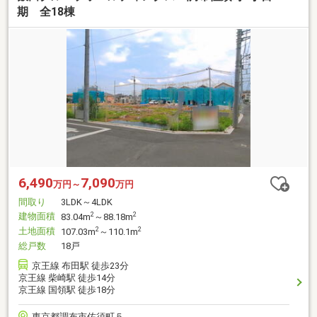
期 全18棟
6,490
7,090
万円～
万円
間取り
3LDK～4LDK
建物面積
2
2
83.04m
～88.18m
土地面積
2
2
107.03m
～110.1m
総戸数
18戸
京王線 布田駅 徒歩23分
京王線 柴崎駅 徒歩14分
京王線 国領駅 徒歩18分
東京都調布市佐須町５