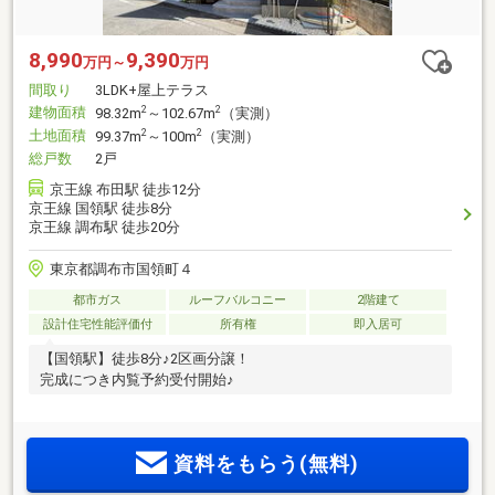
8,990
9,390
万円～
万円
間取り
3LDK+屋上テラス
建物面積
2
2
98.32m
～102.67m
（実測）
土地面積
2
2
99.37m
～100m
（実測）
総戸数
2戸
京王線 布田駅 徒歩12分
京王線 国領駅 徒歩8分
京王線 調布駅 徒歩20分
東京都調布市国領町４
都市ガス
ルーフバルコニー
2階建て
設計住宅性能評価付
所有権
即入居可
【国領駅】徒歩8分♪2区画分譲！
完成につき内覧予約受付開始♪
資料をもらう(無料)