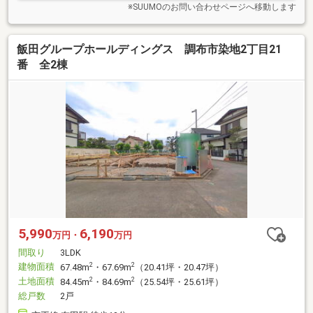
※SUUMOのお問い合わせページへ移動します
飯田グループホールディングス 調布市染地2丁目21
番 全2棟
5,990
6,190
万円・
万円
間取り
3LDK
建物面積
2
2
67.48m
・67.69m
（20.41坪・20.47坪）
土地面積
2
2
84.45m
・84.69m
（25.54坪・25.61坪）
総戸数
2戸