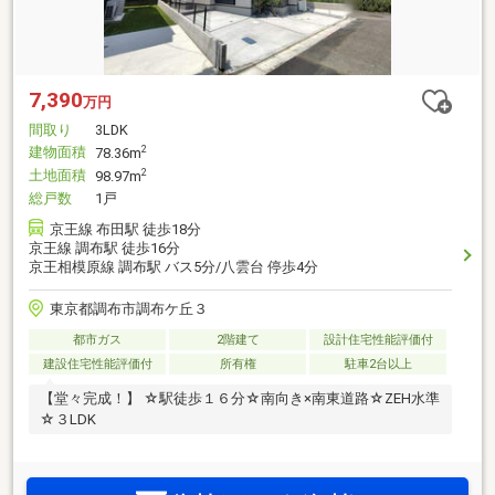
7,390
万円
間取り
3LDK
建物面積
2
78.36m
土地面積
2
98.97m
総戸数
1戸
京王線 布田駅 徒歩18分
京王線 調布駅 徒歩16分
京王相模原線 調布駅 バス5分/八雲台 停歩4分
東京都調布市調布ケ丘３
都市ガス
2階建て
設計住宅性能評価付
建設住宅性能評価付
所有権
駐車2台以上
【堂々完成！】 ☆駅徒歩１６分☆南向き×南東道路☆ZEH水準
☆３LDK