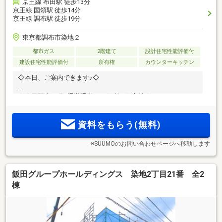
京王線 布田駅 徒歩13分
京王線 国領駅 徒歩14分
京王線 調布駅 徒歩19分
東京都調布市染地２
都市ガス
2階建て
設計住宅性能評価付
建設住宅性能評価付
所有権
カウンターキッチン
◇本日、ご案内できます♪◇
☆布田駅歩13分♪通勤通学にも便利な好立地☆
資料をもらう(無料)
※SUUMOのお問い合わせページへ移動します
飯田グループホールディングス 染地2丁目21番 全2
棟