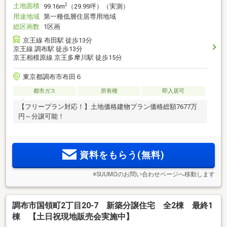
土地面積
2
99.16m
（29.99坪）（実測）
用途地域
第一種低層住居専用地域
総区画数
1区画
京王線 布田駅 徒歩13分
京王線 調布駅 徒歩13分
京王相模原線 京王多摩川駅 徒歩15分
東京都調布市布田６
都市ガス
所有権
即入居可
【フリープラン対応！】土地価格建物プラン価格総額7677万
円～分譲可能！
資料をもらう(無料)
※SUUMOのお問い合わせページへ移動します
調布市国領町2丁目20-7 新築分譲住宅 全2棟 最終1
棟 【土日祝現地販売会実施中】