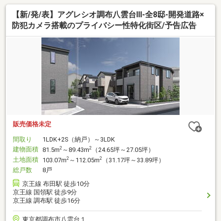
【新/発/表】アグレシオ調布八雲台Ⅲ-全8邸-開発道路×
防犯カメラ搭載のプライバシー性特化街区/予告広告
販売価格未定
間取り
1LDK+2S（納戸）～3LDK
建物面積
2
2
81.5m
～89.43m
（24.65坪～27.05坪）
土地面積
2
2
103.07m
～112.05m
（31.17坪～33.89坪）
総戸数
8戸
京王線 布田駅 徒歩10分
京王線 国領駅 徒歩9分
京王線 調布駅 徒歩16分
東京都調布市八雲台１