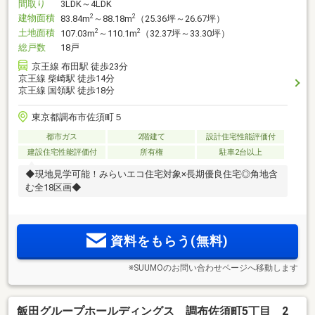
間取り
3LDK～4LDK
建物面積
2
2
83.84m
～88.18m
（25.36坪～26.67坪）
土地面積
2
2
107.03m
～110.1m
（32.37坪～33.30坪）
総戸数
18戸
京王線 布田駅 徒歩23分
京王線 柴崎駅 徒歩14分
京王線 国領駅 徒歩18分
東京都調布市佐須町５
都市ガス
2階建て
設計住宅性能評価付
建設住宅性能評価付
所有権
駐車2台以上
◆現地見学可能！みらいエコ住宅対象×長期優良住宅◎角地含
む全18区画◆
資料をもらう(無料)
※SUUMOのお問い合わせページへ移動します
飯田グループホールディングス 調布佐須町5丁目 2