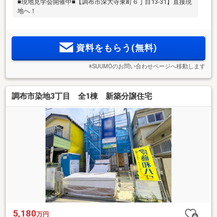
■現地見学会開催中■【調布市深大寺東町６丁目13‐31】直接現
地へ！
資料をもらう(無料)
※SUUMOのお問い合わせページへ移動します
調布市染地3丁目 全1棟 新築分譲住宅
5,180
万円