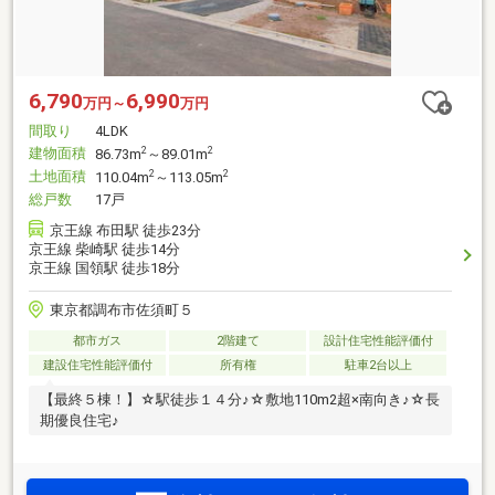
6,790
6,990
万円～
万円
間取り
4LDK
建物面積
2
2
86.73m
～89.01m
土地面積
2
2
110.04m
～113.05m
総戸数
17戸
京王線 布田駅 徒歩23分
京王線 柴崎駅 徒歩14分
京王線 国領駅 徒歩18分
東京都調布市佐須町５
都市ガス
2階建て
設計住宅性能評価付
建設住宅性能評価付
所有権
駐車2台以上
【最終５棟！】☆駅徒歩１４分♪☆敷地110m2超×南向き♪☆長
期優良住宅♪