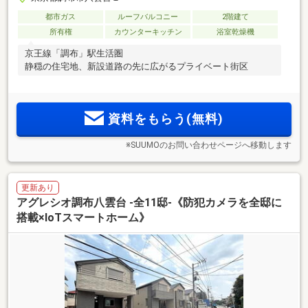
都市ガス
ルーフバルコニー
2階建て
所有権
カウンターキッチン
浴室乾燥機
京王線「調布」駅生活圏
静穏の住宅地、新設道路の先に広がるプライベート街区
資料をもらう(無料)
※SUUMOのお問い合わせページへ移動します
更新あり
アグレシオ調布八雲台 -全11邸-《防犯カメラを全邸に
搭載×IoTスマートホーム》