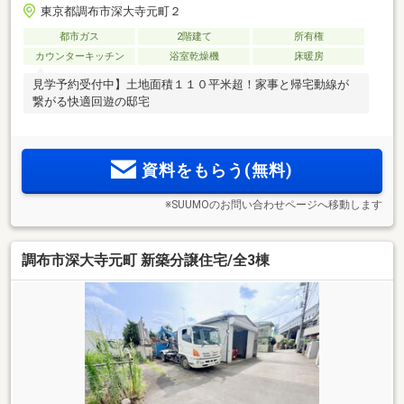
東京都調布市深大寺元町２
都市ガス
2階建て
所有権
カウンターキッチン
浴室乾燥機
床暖房
見学予約受付中】土地面積１１０平米超！家事と帰宅動線が
繋がる快適回遊の邸宅
資料をもらう(無料)
※SUUMOのお問い合わせページへ移動します
調布市深大寺元町 新築分譲住宅/全3棟