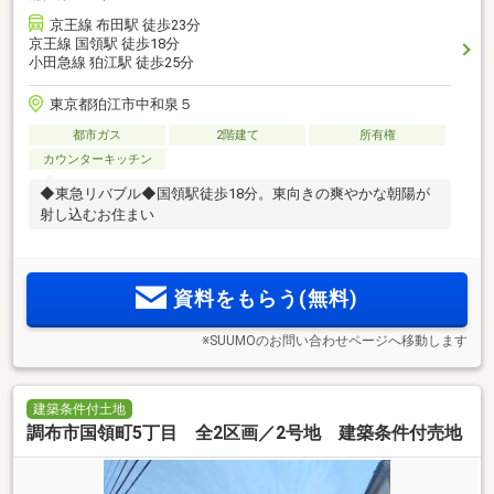
京王線 布田駅 徒歩23分
京王線 国領駅 徒歩18分
小田急線 狛江駅 徒歩25分
東京都狛江市中和泉５
都市ガス
2階建て
所有権
カウンターキッチン
◆東急リバブル◆国領駅徒歩18分。東向きの爽やかな朝陽が
射し込むお住まい
資料をもらう(無料)
※SUUMOのお問い合わせページへ移動します
建築条件付土地
調布市国領町5丁目 全2区画／2号地 建築条件付売地