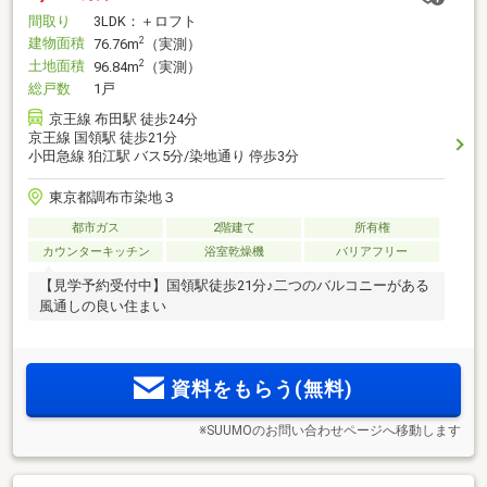
間取り
3LDK：＋ロフト
建物面積
2
76.76m
（実測）
土地面積
2
96.84m
（実測）
総戸数
1戸
京王線 布田駅 徒歩24分
京王線 国領駅 徒歩21分
小田急線 狛江駅 バス5分/染地通り 停歩3分
東京都調布市染地３
都市ガス
2階建て
所有権
カウンターキッチン
浴室乾燥機
バリアフリー
【見学予約受付中】国領駅徒歩21分♪二つのバルコニーがある
風通しの良い住まい
資料をもらう(無料)
※SUUMOのお問い合わせページへ移動します