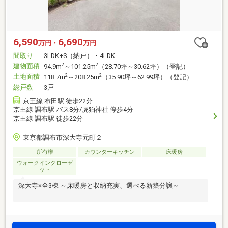
6,590
6,690
万円・
万円
間取り
3LDK+S（納戸）・4LDK
建物面積
2
2
94.9m
～101.25m
（28.70坪～30.62坪）（登記）
土地面積
2
2
118.7m
～208.25m
（35.90坪～62.99坪）（登記）
総戸数
3戸
京王線 布田駅 徒歩22分
京王線 調布駅 バス8分/虎狛神社 停歩4分
京王線 調布駅 徒歩22分
東京都調布市深大寺元町２
所有権
カウンターキッチン
床暖房
ウォークインクローゼ
ット
深大寺×全3棟 ～床暖房と収納充実、選べる新築分譲～