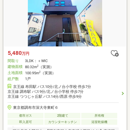
5,480
万円
間取り
3LDK：＋WIC
建物面積
2
80.32m
（実測）
土地面積
2
100.95m
（実測）
総戸数
1戸
京王線 布田駅 バス10分/北ノ台小学校 停歩7分
京王線 調布駅 バス9分/北ノ台小学校 停歩7分
京王線 つつじヶ丘駅 バス14分/西原 停歩9分
東京都調布市深大寺東町６
都市ガス
2階建て
所有権
即入居可
カウンターキッチン
浴室乾燥機