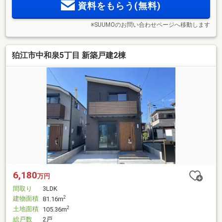
資料をもらう(無料)
※SUUMOのお問い合わせページへ移動します
狛江市中和泉5丁目 新築戸建2棟
6,180
万円
間取り
3LDK
建物面積
2
81.16m
土地面積
2
105.36m
総戸数
2戸