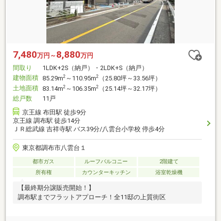
7,480
8,880
万円～
万円
間取り
1LDK+2S（納戸）・2LDK+S（納戸）
建物面積
2
2
85.29m
～110.95m
（25.80坪～33.56坪）
土地面積
2
2
83.14m
～106.35m
（25.14坪～32.17坪）
総戸数
11戸
京王線 布田駅 徒歩9分
京王線 調布駅 徒歩14分
ＪＲ総武線 吉祥寺駅 バス39分/八雲台小学校 停歩4分
東京都調布市八雲台１
都市ガス
ルーフバルコニー
2階建て
所有権
カウンターキッチン
浴室乾燥機
【最終期分譲販売開始！】
調布駅までフラットアプローチ！全11邸の上質街区