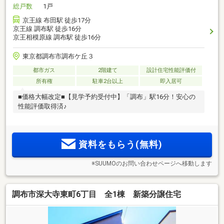
総戸数
1戸
京王線 布田駅 徒歩17分
京王線 調布駅 徒歩16分
京王相模原線 調布駅 徒歩16分
東京都調布市調布ケ丘３
都市ガス
2階建て
設計住宅性能評価付
所有権
駐車2台以上
即入居可
■価格大幅改定■【見学予約受付中】「調布」駅16分！安心の
性能評価取得済♪
資料をもらう(無料)
※SUUMOのお問い合わせページへ移動します
調布市深大寺東町6丁目 全1棟 新築分譲住宅