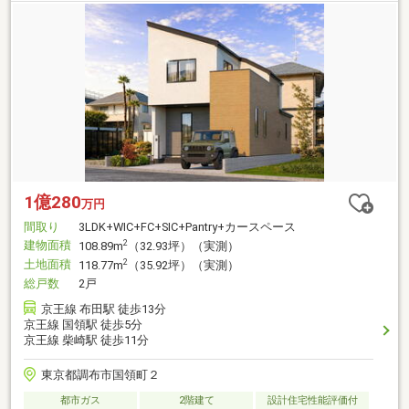
1億280
万円
間取り
3LDK+WIC+FC+SIC+Pantry+カースペース
建物面積
2
108.89m
（32.93坪）（実測）
土地面積
2
118.77m
（35.92坪）（実測）
総戸数
2戸
京王線 布田駅 徒歩13分
京王線 国領駅 徒歩5分
京王線 柴崎駅 徒歩11分
東京都調布市国領町２
都市ガス
2階建て
設計住宅性能評価付