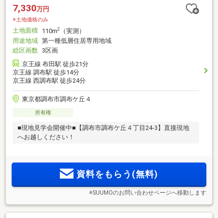
7,330
万円
※土地価格のみ
土地面積
2
110m
（実測）
用途地域
第一種低層住居専用地域
総区画数
3区画
京王線 布田駅 徒歩21分
京王線 調布駅 徒歩14分
京王線 西調布駅 徒歩24分
東京都調布市調布ケ丘４
所有権
■現地見学会開催中■【調布市調布ケ丘４丁目24-3】直接現地
へお越しください！
資料をもらう(無料)
※SUUMOのお問い合わせページへ移動します