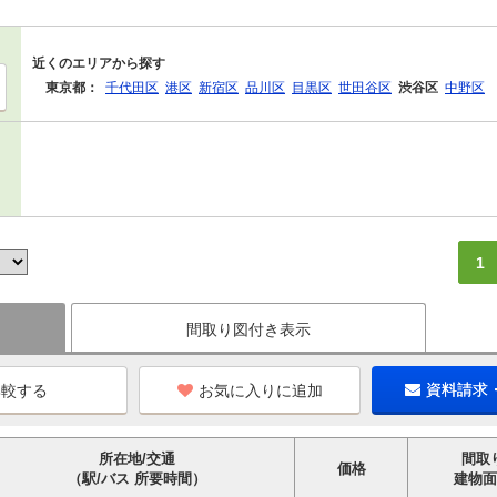
近くのエリアから探す
東京都：
千代田区
港区
新宿区
品川区
目黒区
世田谷区
渋谷区
中野区
1
間取り図付き表示
お気に入りに追加
資料請求
所在地/交通
間取
価格
（駅/バス 所要時間）
建物面