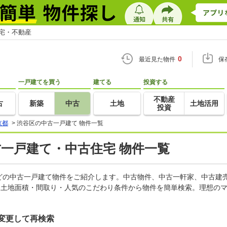
住宅・不動産
0
最近見た物件
保
一戸建てを買う
建てる
投資する
不動産
古
新築
中古
土地
土地活用
投資
京都
>
渋谷区の中古一戸建て 物件一覧
古一戸建て・中古住宅 物件一覧
どの中古一戸建て物件をご紹介します。中古物件、中古一軒家、中古建
・土地面積・間取り・人気のこだわり条件から物件を簡単検索。理想のマ
変更して再検索