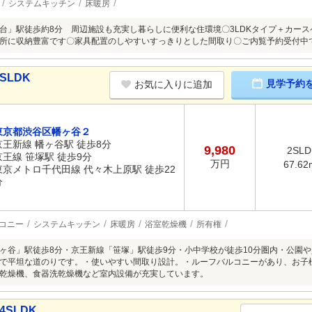
システムキッチン
床暖房
台」駅徒歩約8分 周辺施設も充実し暮らしに便利な住環境〇3LDKタイプ＋カース
所に収納豊富です〇家具配置のしやすいすっきりとした間取り〇ご内覧予約受付中
SLDK
見学予約
お気に入りに追加
東京都渋谷区幡ヶ谷２
京王新線 幡ヶ谷駅 徒歩8分
9,980
2SLD
京王線 笹塚駅 徒歩9分
万円
67.62
東京メトロ千代田線 代々木上原駅 徒歩22
分
コニー
システムキッチン
床暖房
浴室乾燥機
所有権
ヶ谷」駅徒歩8分・京王新線「笹塚」駅徒歩9分・小中学校が徒歩10分圏内・公園
で平坦な道のりです。・使いやすい間取り設計。・ルーフバルコニーがあり、お子様
乾燥機、食器洗乾燥機など室内設備が充実しています。
4SLDK