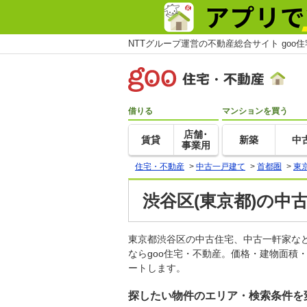
NTTグループ運営の不動産総合サイト goo
借りる
マンションを買う
店舗･
賃貸
新築
中
事業用
住宅・不動産
>
中古一戸建て
>
首都圏
>
東
渋谷区(東京都)の中
東京都渋谷区の中古住宅、中古一軒家な
ならgoo住宅・不動産。価格・建物面積
ートします。
探したい物件のエリア・検索条件を