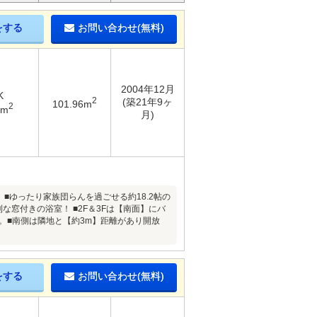
をする
お問い合わせ(無料)
2004年12月
K
2
(築21年9ヶ
101.96m
2
5m
月)
■ゆったり家族団らんを過ごせる約18.2帖の
な窓付きの浴室！ ■2F＆3Fは【南面】にバ
。■南側は隣地と【約3m】距離があり開放
をする
お問い合わせ(無料)