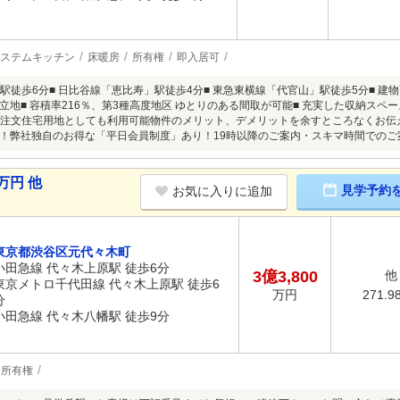
ステムキッチン
床暖房
所有権
即入居可
」駅徒歩6分■ 日比谷線「恵比寿」駅徒歩4分■ 東急東横線「代官山」駅徒歩5分■ 建物
立地■ 容積率216％、第3種高度地区 ゆとりのある間取が可能■ 充実した収納スペー
m■ 注文住宅用地としても利用可能物件のメリット、デメリットを余すところなくお
！弊社独自のお得な「平日会員制度」あり！19時以降のご案内・スキマ時間でのご
万円 他
見学予約
お気に入りに追加
東京都渋谷区元代々木町
小田急線 代々木上原駅 徒歩6分
3億3,800
他
東京メトロ千代田線 代々木上原駅 徒歩6
271.9
万円
分
小田急線 代々木八幡駅 徒歩9分
所有権