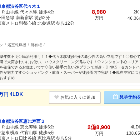
東京都渋谷区代々木１
8,980
ＪＲ山手線 代々木駅 徒歩4分
2K
小田急線 南新宿駅 徒歩2分
万円
46.36
東京メトロ副都心線 北参道駅 徒歩12分
ン
浴室乾燥機
所有権
築年数不明◇民泊利用可！！◆代々木駅徒歩4分の希少性の高い立地です！◇都心で
済で大変きれいにお使い、ハウスクリーニング済みです！◇マンション中心エリア
を確保できるお住まいです◇使い勝手の良い2Kプランで単身・DINKS・セカンド
性が魅力です◇ショッピング・飲食・スーパーが徒歩圏内で完結！◆現在空室につ
おすすめ
円 4LDK
見学予約
お気に入りに追加
東京都渋谷区恵比寿西２
2億8,900
ＪＲ山手線 恵比寿駅 徒歩6分
4LD
東急東横線 代官山駅 徒歩5分
138.6
万円
東京メトロ日比谷線 恵比寿駅 徒歩5分