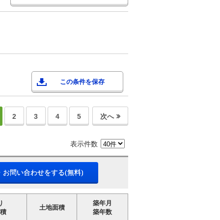
この条件を保存
2
3
4
5
次へ
表示件数
・お問い合わせをする(無料)
り
築年月
土地面積
積
築年数