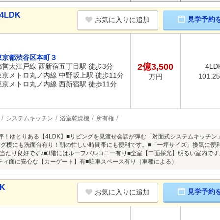
4LDK
見学予約
お気に入りに追加
東京都渋谷区本町３
2億3,500
都営大江戸線 西新宿五丁目駅 徒歩3分
4LD
東京メトロ丸ノ内線 中野坂上駅 徒歩11分
101.2
万円
東京メトロ丸ノ内線 西新宿駅 徒歩11分
システムキッチン
浴室乾燥機
所有権
0坪！ゆとりある【4LDK】■リビングを見渡せ会話が弾む「対面式システムキッチン」
ビング横にも洗面台有り！朝の忙しい時間帯にも便利です。■「一坪サイズ」換気に便利
当たり良好です♪■3階にはルーフバルコニー有り■全室【二面採光】明るい室内です
ティ面に安心な【カーゲート】有■駐車スペース有り（車種による）
K
見学予約
お気に入りに追加