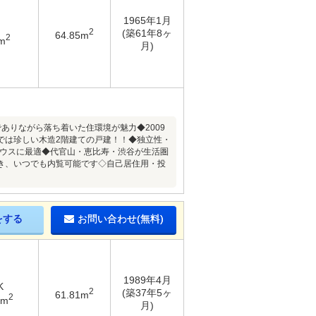
1965年1月
2
(築61年8ヶ
64.85m
2
m
月)
ありながら落ち着いた住環境が魅力◆2009
では珍しい木造2階建ての戸建！！◆独立性・
ハウスに最適◆代官山・恵比寿・渋谷が生活圏
き、いつでも内覧可能です◇自己居住用・投
をする
お問い合わせ(無料)
1989年4月
K
2
(築37年5ヶ
61.81m
2
5m
月)