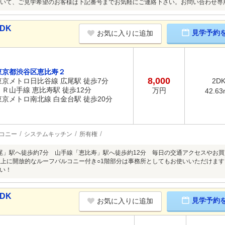
いて、ご見学希望のお客様は下記番号までお気軽にご連絡下さい。お問い合わせ専用フリー
DK
見学予約
お気に入りに追加
東京都渋谷区恵比寿２
8,000
東京メトロ日比谷線 広尾駅 徒歩7分
2D
ＪＲ山手線 恵比寿駅 徒歩12分
万円
42.63
東京メトロ南北線 白金台駅 徒歩20分
コニー
システムキッチン
所有権
尾」駅へ徒歩約7分 山手線「恵比寿」駅へ徒歩約12分 毎日の交通アクセスやお買い
屋上に開放的なルーフバルコニー付き○1階部分は事務所としてもお使いいただけま
い！
DK
見学予約
お気に入りに追加