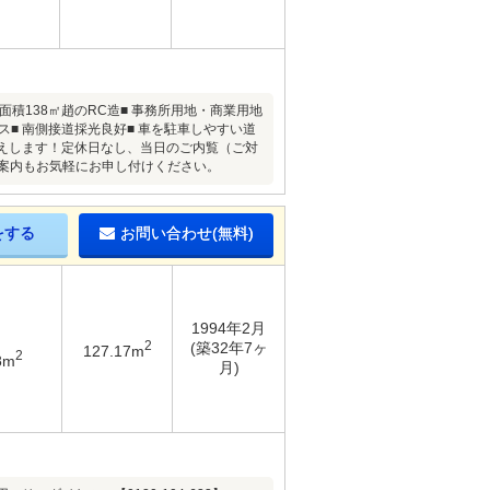
面積138㎡趙のRC造■ 事務所用地・商業用地
ス■ 南側接道採光良好■ 車を駐車しやすい道
伝えします！定休日なし、当日のご内覧（ご対
案内もお気軽にお申し付けください。
をする
お問い合わせ(無料)
1994年2月
2
(築32年7ヶ
127.17m
2
8m
月)