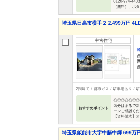
0120-97
（無料）」ボタ
埼玉県日高市横手２ 2,499万円 4L
中古住宅
2階建て
都市ガス
駐車場あり
駐
◎◎◎◎◎◎◎
気分はまるで新
おすすめポイント
ーンご相談くだ
【資料請求】オ
埼玉県飯能市大字中藤中郷 699万円 