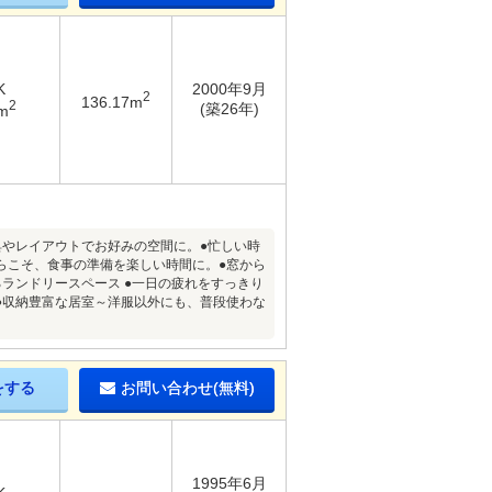
K
2000年9月
2
136.17m
2
(築26年)
m
具やレイアウトでお好みの空間に。●忙しい時
らこそ、食事の準備を楽しい時間に。●窓から
ランドリースペース ●一日の疲れをすっきり
●収納豊富な居室～洋服以外にも、普段使わな
をする
お問い合わせ(無料)
1995年6月