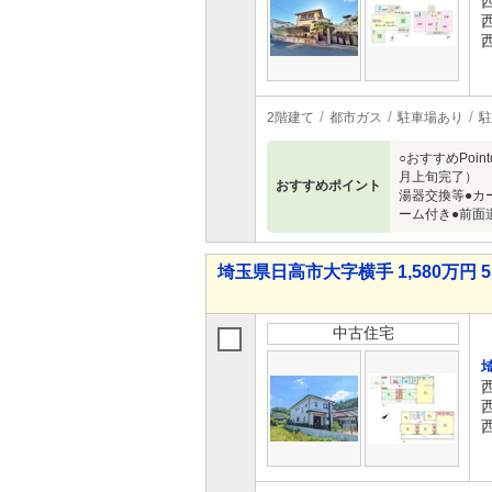
2階建て
都市ガス
駐車場あり
駐
○おすすめPoi
月上旬完了） 
おすすめポイント
湯器交換等●カ
ーム付き●前面
埼玉県日高市大字横手 1,580万円 5
中古住宅