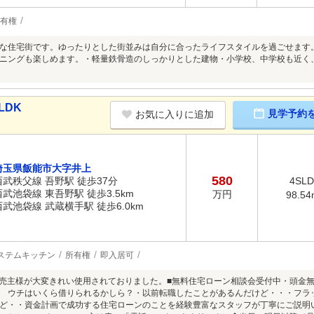
有権
な住宅街です。ゆったりとした街並みは自分に合ったライフスタイルを過ごせます
ニングも楽しめます。・軽量鉄骨造のしっかりとした建物・小学校、中学校も近く
LDK
見学予約
お気に入りに追加
埼玉県飯能市大字井上
580
西武秩父線 吾野駅 徒歩37分
4SL
西武池袋線 東吾野駅 徒歩3.5km
万円
98.54
西武池袋線 武蔵横手駅 徒歩6.0km
ステムキッチン
所有権
即入居可
まで売主様が大変きれい使用されておりました。■無料住宅ローン相談会受付中・頭金
 ウチはいくら借りられるかしら？・以前転職したことがあるんだけど・・・フラ
ど・・資金計画で成功する住宅ローンのことを経験豊富なスタッフが丁寧にご説明