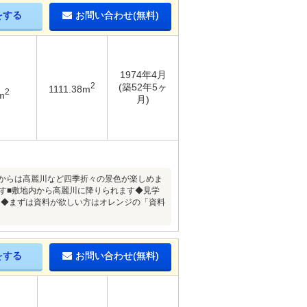
をする
お問い合わせ(無料)
1974年4月
2
(築52年5ヶ
1111.38m
2
m
月)
屋からは高麗川など四季折々の景色が楽しめま
ます■敷地内から高麗川に降りられます◆見学
ク）◆まずは資料が欲しい方はオレンジの「資料
をする
お問い合わせ(無料)