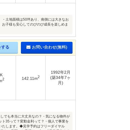
。・土地面積は50坪あり、南側には大きなお
、お子様も安心してのびのび成長を楽しめま
をする
お問い合わせ(無料)
1992年2月
DK
2
(築34年7ヶ
142.11m
2
m
月)
無しでも本当に大丈夫なの？・気になる物件が
ット35って？変動金利って？・個人で事業を
いたします。◆見学予約はフリーダイヤル