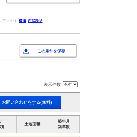
丸
芦ヶ久保
横瀬
西武秩父
この条件を保存
表示件数
・お問い合わせをする(無料)
り
築年月
土地面積
積
築年数