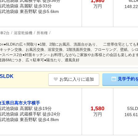
1,980
西武池袋線 武蔵横手駅 徒歩36分
6LD
西武池袋線 高麗駅 徒歩33分
万円
148.2
西武池袋線 東吾野駅 徒歩5.6km
車2台
浴室乾燥機
所有権
nto○●6LDKの広々間取り●1階、2階にお風呂、洗面台があり、 二世帯住宅として
キッチン交換、お風呂交換、浴室交換、1階洗面所交換、フローリング、壁紙、シ
ースペース2台●対面キッチン～お料理しながらご家族やお客様との会話も楽しめま
道路6Mにつき、広々駐車可●陽当たり、通風良好
SLDK
見学予約
お気に入りに追加
埼玉県日高市大字横手
1,580
西武池袋線 高麗駅 徒歩19分
5SL
西武池袋線 武蔵横手駅 徒歩24分
万円
165.6
西武池袋線 東吾野駅 徒歩4.8km