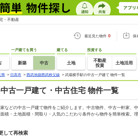
住宅・不動産
0
最近見た物件
保
一戸建てを買う
建てる
投資する
不動産
古
新築
中古
土地
土地活用
投資
玉県
>
日高市
>
西武池袋西武秩父線
>
武蔵横手駅の中古一戸建て 物件一覧
の中古一戸建て・中古住宅 物件一覧
一軒家などの中古一戸建て物件をご紹介します。中古物件、中古一軒家、
物面積・土地面積・間取り・人気のこだわり条件から物件を簡単検索。理
更して再検索