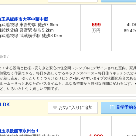
埼玉県飯能市大字中藤中郷
699
西武池袋線 東吾野駅 徒歩7.6km
4LD
西武秩父線 吾野駅 徒歩5.2km
万円
89.42
西武池袋線 武蔵横手駅 徒歩8.0km
有権
よくする設備と仕様～安らぎと安心の住空間～シンプルにデザインされた室内。家
無駄なく作業できる、毎日を楽しくするキッチンスペース～毎日使うキッチンだか
が差し込み、ゆったりとくつろげるリビング●使いやすいタイプの洗面化粧台のある
ルーム～きっとあなたのバスタイムも、単なる習慣から特別な時間に変わるはず。
ど、いろいろ片付く嬉しい空間です。
LDK
見学予約
お気に入りに追加
埼玉県飯能市永田台１