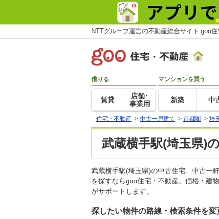
NTTグループ運営の不動産総合サイト goo
借りる
マンションを買う
店舗･
賃貸
新築
中
事業用
住宅・不動産
>
中古一戸建て
>
首都圏
>
埼
武蔵横手駅(埼玉県)
武蔵横手駅(埼玉県)の中古住宅、中古
を探すならgoo住宅・不動産。価格・建
がサポートします。
探したい物件の路線・検索条件を変