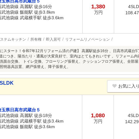
埼玉県日高市武蔵台５
1,380
西武池袋線 高麗駅 徒歩16分
4SL
西武池袋線 飯能駅 徒歩3.8km
万円
108.4
西武池袋線 武蔵横手駅 徒歩3.6km
ステムキッチン
所有権
即入居可
リフォームリノベーション
にスタート！令和7年12月リフォーム済の戸建】 高麗駅徒歩16分 、日高市武蔵台5
接道につき、陽当たり・通風が大変良好で、室内はとてもきれいです 。リフォーム内
洗面台交換、 トイレ交換、フローリング張替え、クッションフロア張替え、全部
照明器具設置、網戸張替え、障子張替え、
SLDK
お気に入
埼玉県日高市武蔵台５
1,080
西武池袋線 高麗駅 徒歩18分
4SLD
西武池袋線 武蔵横手駅 徒歩3.4km
万円
142.2
西武池袋線 飯能駅 徒歩3.6km