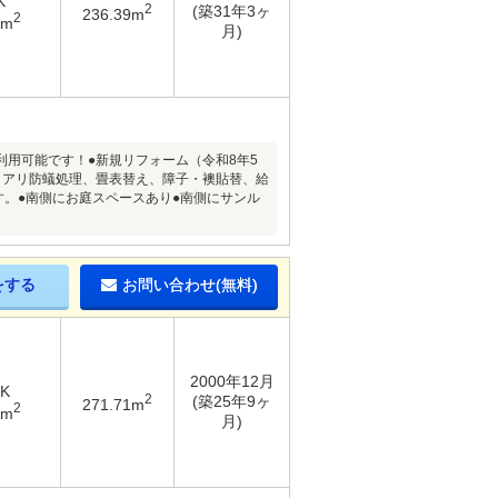
K
2
(築31年3ヶ
236.39m
2
2m
月)
も利用可能です！●新規リフォーム（令和8年5
ロアリ防蟻処理、畳表替え、障子・襖貼替、給
す。●南側にお庭スペースあり●南側にサンル
をする
お問い合わせ(無料)
2000年12月
DK
2
(築25年9ヶ
271.71m
2
1m
月)