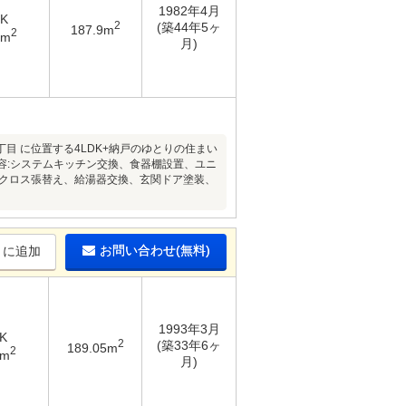
1982年4月
DK
2
(築44年5ヶ
187.9m
2
7m
月)
丁目 に位置する4LDK+納戸のゆとりの住まい
容:システムキッチン交換、食器棚設置、ユニ
屋クロス張替え、給湯器交換、玄関ドア塗装、
お問い合わせ(無料)
りに追加
1993年3月
K
2
(築33年6ヶ
189.05m
2
9m
月)