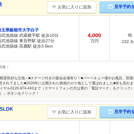
他
見学予約
お気に入りに追加
埼玉県飯能市大字白子
4,000
他
西武池袋線 武蔵横手駅 徒歩10分
西武池袋線 東吾野駅 徒歩27分
万円
232.3
西武池袋線 高麗駅 徒歩3.6km
有権
眺望良好な立地～■ステージ付きの宴会会場有り！■バーベキュー場やお風呂、部
経営されてました■2020年に公開された映画のロケ地として選ばれました■蛍も見れ
イヤル0120-974-443まで（スマートフォンの方は青の「電話マーク」をクリッ
）」ボタンをクリック！
SLDK
見学予約
お気に入りに追加