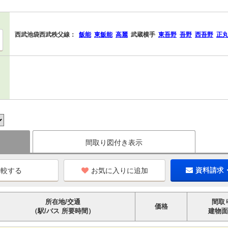
西武池袋西武秩父線：
飯能
東飯能
高麗
武蔵横手
東吾野
吾野
西吾野
正
間取り図付き表示
お気に入りに追加
資料請求
所在地/交通
間取
価格
（駅/バス 所要時間）
建物面