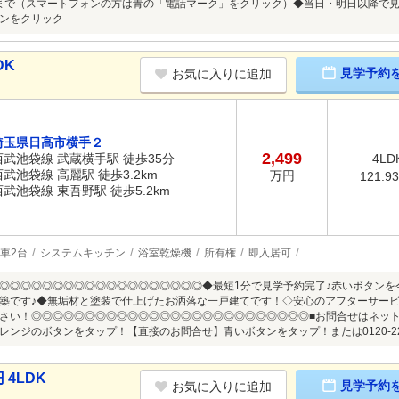
4-443まで（スマートフォンの方は青の「電話マーク」をクリック）◆当日・明日以降
ンをクリック
DK
見学予約
お気に入りに追加
埼玉県日高市横手２
2,499
西武池袋線 武蔵横手駅 徒歩35分
4LD
西武池袋線 高麗駅 徒歩3.2km
万円
121.9
西武池袋線 東吾野駅 徒歩5.2km
車2台
システムキッチン
浴室乾燥機
所有権
即入居可
◎◎◎◎◎◎◎◎◎◎◎◎◎◎◎◎◎◎◎◆最短1分で見学予約完了♪赤いボタンを
築です♪◆無垢材と塗装で仕上げたお洒落な一戸建てです！◇安心のアフターサービ
さい！◎◎◎◎◎◎◎◎◎◎◎◎◎◎◎◎◎◎◎◎◎◎◎◎◎◎■お問合せはネッ
レンジのボタンをタップ！【直接のお問合せ】青いボタンをタップ！または0120-22
4LDK
見学予約
お気に入りに追加