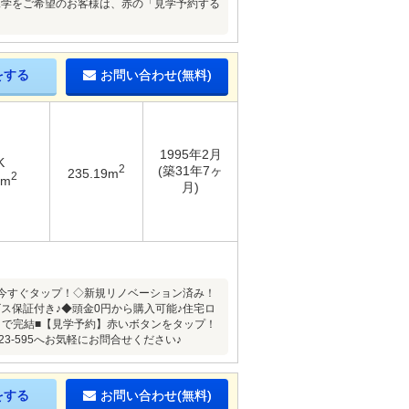
で見学をご希望のお客様は、赤の「見学予約する
をする
お問い合わせ(無料)
1995年2月
K
2
(築31年7ヶ
235.19m
2
3m
月)
今すぐタップ！◇新規リノベーション済み！
ス保証付き♪◆頭金0円から購入可能♪住宅ロ
トで完結■【見学予約】赤いボタンをタップ！
3-595へお気軽にお問合せください♪
をする
お問い合わせ(無料)