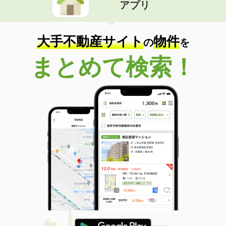
アプリ
大手不動産サイト
物件
の
を
まとめて検索！