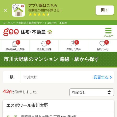
アプリ版はこちら
開く
複数社の物件を探せる！
NTTグループ運営の不動産総合サイト goo住宅・不動産
0
0
0
0
最近検索した条件
最近見た物件
保存した条件
お気に入り
市川大野駅のマンション 路線・駅から探す
駅
変更する
市川大野
43
件
が該当しました。
エスポワール市川大野
住 所
千葉県市川市大野町3丁目1507番3号