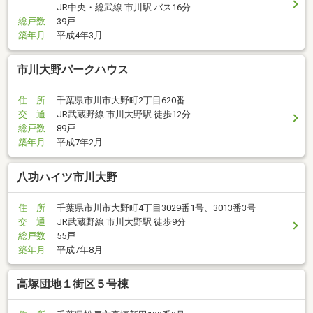
JR中央・総武線 市川駅 バス16分
総戸数
39戸
築年月
平成4年3月
市川大野パークハウス
住 所
千葉県市川市大野町2丁目620番
交 通
JR武蔵野線 市川大野駅 徒歩12分
総戸数
89戸
築年月
平成7年2月
八功ハイツ市川大野
住 所
千葉県市川市大野町4丁目3029番1号、3013番3号
交 通
JR武蔵野線 市川大野駅 徒歩9分
総戸数
55戸
築年月
平成7年8月
高塚団地１街区５号棟