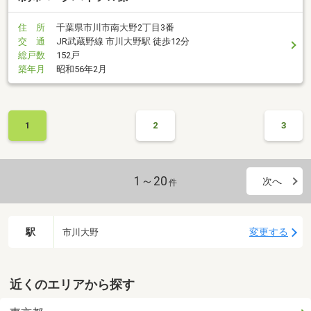
住 所
千葉県市川市南大野2丁目3番
交 通
JR武蔵野線 市川大野駅 徒歩12分
総戸数
152戸
築年月
昭和56年2月
1
2
3
1～20
次へ
件
駅
変更する
市川大野
近くのエリアから探す