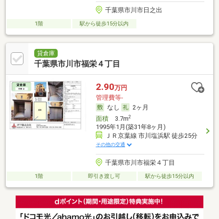
千葉県市川市日之出
1階
駅から徒歩15分以内
貸倉庫
千葉県市川市福栄４丁目
2.90
万円
管理費等-
なし
2ヶ月
2
面積
3.7m
1995年1月(築31年8ヶ月)
ＪＲ京葉線 市川塩浜駅 徒歩25分
その他の交通
千葉県市川市福栄４丁目
1階
即引き渡し可
駅から徒歩15分以内