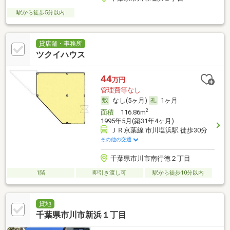
駅から徒歩5分以内
貸店舗・事務所
ツクイハウス
44
万円
管理費等なし
なし(5ヶ月)
1ヶ月
2
面積
116.86m
1995年5月(築31年4ヶ月)
ＪＲ京葉線 市川塩浜駅 徒歩30分
その他の交通
千葉県市川市南行徳２丁目
1階
即引き渡し可
駅から徒歩10分以内
貸地
千葉県市川市新浜１丁目