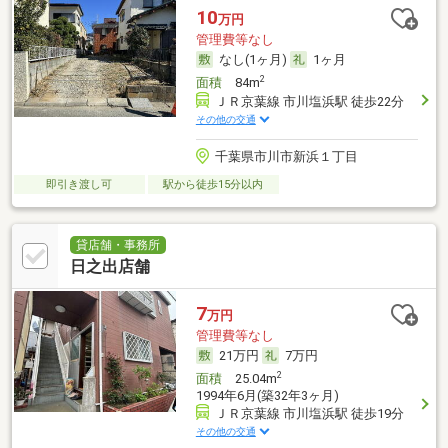
10
万円
管理費等なし
なし(1ヶ月)
1ヶ月
2
面積
84m
ＪＲ京葉線 市川塩浜駅 徒歩22分
その他の交通
千葉県市川市新浜１丁目
即引き渡し可
駅から徒歩15分以内
貸店舗・事務所
日之出店舗
7
万円
管理費等なし
21万円
7万円
2
面積
25.04m
1994年6月(築32年3ヶ月)
ＪＲ京葉線 市川塩浜駅 徒歩19分
その他の交通