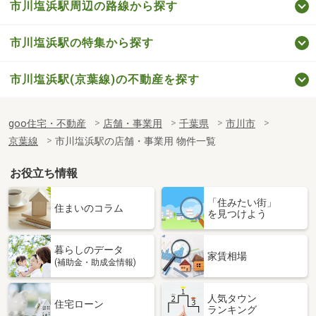
市川塩浜駅周辺の路線から探す
市川塩浜駅の特集から探す
市川塩浜駅(京葉線)の不動産を探す
goo住宅・不動産
店舗・事業用
千葉県
市川市
京葉線
市川塩浜駅の店舗・事業用 物件一覧
お役立ち情報
「住みたい街」
住まいのコラム
を見つけよう
暮らしのデータ
家賃相場
(補助金・助成金情報)
人気タウン
住宅ローン
ランキング