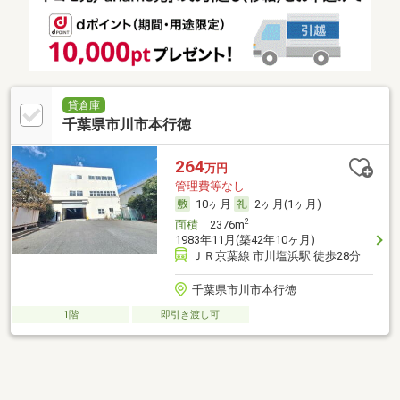
貸倉庫
千葉県市川市本行徳
264
万円
管理費等なし
10ヶ月
2ヶ月(1ヶ月)
2
面積
2376m
1983年11月(築42年10ヶ月)
ＪＲ京葉線 市川塩浜駅 徒歩28分
千葉県市川市本行徳
1階
即引き渡し可