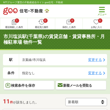
NTTグループ運営の不動産総合サイト goo住宅・不動産
1
0
0
0
最近検索した条件
最近見た物件
保存した条件
お気に入り
市川塩浜駅(千葉県)の賃貸店舗・賃貸事務所・月
極駐車場 物件一覧
駅
変更する
京葉線/市川塩浜
条件
変更する
指定なし
検索条件を保存
新着メールを受取る
11
件
が該当しました。