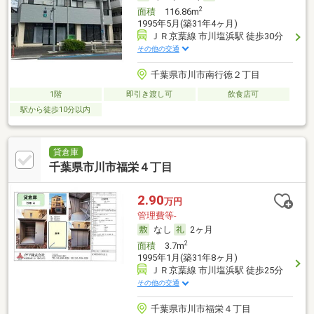
2
面積
116.86m
1995年5月(築31年4ヶ月)
ＪＲ京葉線 市川塩浜駅 徒歩30分
その他の交通
千葉県市川市南行徳２丁目
1階
即引き渡し可
飲食店可
駅から徒歩10分以内
貸倉庫
千葉県市川市福栄４丁目
2.90
万円
管理費等-
なし
2ヶ月
2
面積
3.7m
1995年1月(築31年8ヶ月)
ＪＲ京葉線 市川塩浜駅 徒歩25分
その他の交通
千葉県市川市福栄４丁目