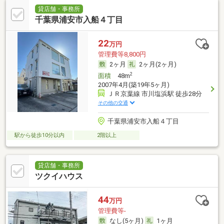
貸店舗・事務所
千葉県浦安市入船４丁目
22
万円
管理費等8,800円
2ヶ月
2ヶ月(2ヶ月)
2
面積
48m
2007年4月(築19年5ヶ月)
ＪＲ京葉線 市川塩浜駅 徒歩28分
その他の交通
千葉県浦安市入船４丁目
駅から徒歩10分以内
2階以上
貸店舗・事務所
ツクイハウス
44
万円
管理費等-
なし(5ヶ月)
1ヶ月