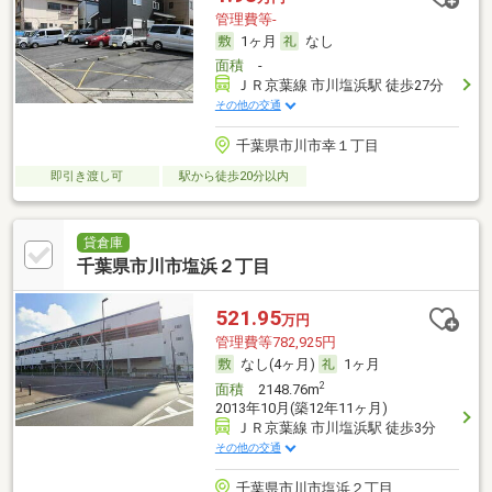
管理費等-
1ヶ月
なし
面積
-
ＪＲ京葉線 市川塩浜駅 徒歩27分
その他の交通
千葉県市川市幸１丁目
即引き渡し可
駅から徒歩20分以内
貸倉庫
千葉県市川市塩浜２丁目
521.95
万円
管理費等782,925円
なし(4ヶ月)
1ヶ月
2
面積
2148.76m
2013年10月(築12年11ヶ月)
ＪＲ京葉線 市川塩浜駅 徒歩3分
その他の交通
千葉県市川市塩浜２丁目