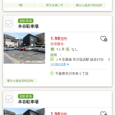
1階
即引き渡し可
駅から徒歩15分以内
貸駐車場
本谷駐車場
1.98
万円
管理費等-
1ヶ月
なし
面積
-
ＪＲ京葉線 市川塩浜駅 徒歩27分
その他の交通
千葉県市川市幸１丁目
駅から徒歩20分以内
貸駐車場
本谷駐車場
1.98
万円