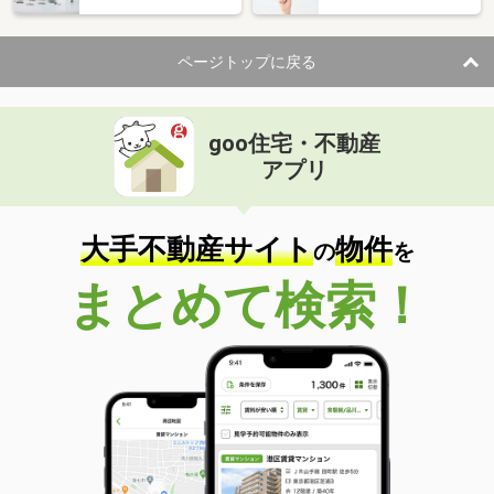
ページトップに戻る
goo住宅・不動産
アプリ
大手不動産サイト
物件
の
を
まとめて検索！