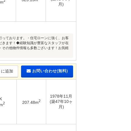
2
1m
月)
行っております。・住宅ローンに強く、お客
だきます！◆経験知識が豊富なスタッフが在
・その他物件情報も多数ございます！お気軽
お問い合わせ(無料)
りに追加
1978年11月
K
2
(築47年10ヶ
207.48m
2
4m
月)