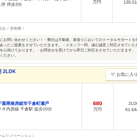
万円
135.5
ス停 停歩3分
2台
所有権
にお問い合わせください！・弊社は不動産、家造りにおいてのトータルサポートを
あったご提案をさせていただきます。・スタッフ一同、誠心誠意ご対応させていた
を心掛けております。・お問合せを受けてから即日ご対応をさせていただきます。
ください。
2LDK
お気に入
680
千葉県南房総市千倉町瀬戸
2LD
ＪＲ内房線 千倉駅 徒歩10分
万円
61.6
ームリノベーション