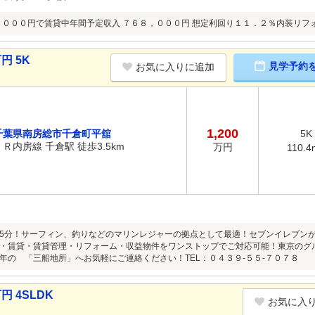
，０００円で賃貸中年間予定収入 ７６８，０００円 想定利回り１１．２％内装リフ
円 5K
見学予約
お気に入りに追加
1,200
千葉県南房総市千倉町平舘
5K
ＪＲ内房線 千倉駅 徒歩3.5km
万円
110.4
5分！サーフィン、釣りなどのマリンレジャーの拠点として最適！セブンイレブン
・賃貸・賃貸管理・リフォーム・収益物件をワンストップでご対応可能！東京のグ
年の 「三船地所」へお気軽にご連絡ください！TEL：０４３９-５５-７０７８
円 4SLDK
お気に入