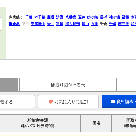
内房線：
千葉
本千葉
蘇我
浜野
八幡宿
五井
姉ケ崎
長浦
袖ケ浦
巌根
木
浜金谷
保田
安房勝山
岩井
富浦
那古船形
館山
九重
千倉
千歳
南三原
和
間取り図付き表示
お気に入りに追加
資料請求
所在地/交通
間取
価格
（駅/バス 所要時間）
建物面