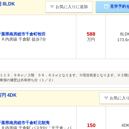
8LDK
見学予約
お気に入りに追加
588
千葉県南房総市千倉町牧田
8LD
ＪＲ内房線 千倉駅 徒歩7分
万円
173.6
１１３．９８㎡／２階 ５９．６２㎡となります。※現況有姿となります。※２階
東側の擁壁は共有持ち分（１／２）
円 4DK
お気に入
千葉県南房総市千倉町北朝夷
150
4D
ＪＲ内房線 千倉駅 バス9分/「北千倉」バ