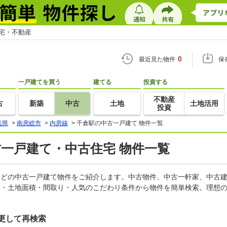
住宅・不動産
0
最近見た物件
保
一戸建てを買う
建てる
投資する
不動産
古
新築
中古
土地
土地活用
投資
葉県
>
南房総市
>
内房線
>
千倉駅の中古一戸建て 物件一覧
古一戸建て・中古住宅 物件一覧
家などの中古一戸建て物件をご紹介します。中古物件、中古一軒家、中古
積・土地面積・間取り・人気のこだわり条件から物件を簡単検索。理想の
更して再検索