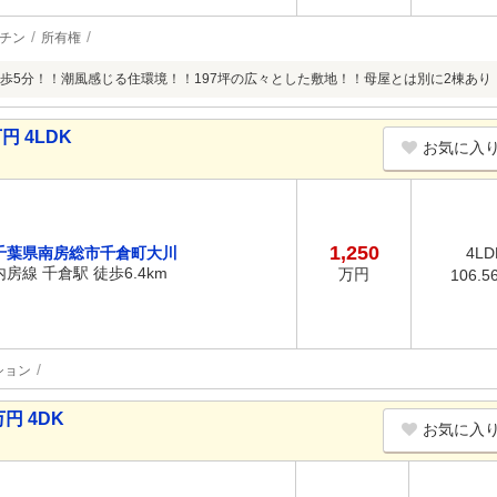
チン
所有権
歩5分！！潮風感じる住環境！！197坪の広々とした敷地！！母屋とは別に2棟あり
円 4LDK
お気に入
1,250
千葉県南房総市千倉町大川
4LD
内房線 千倉駅 徒歩6.4km
万円
106.5
ション
円 4DK
お気に入