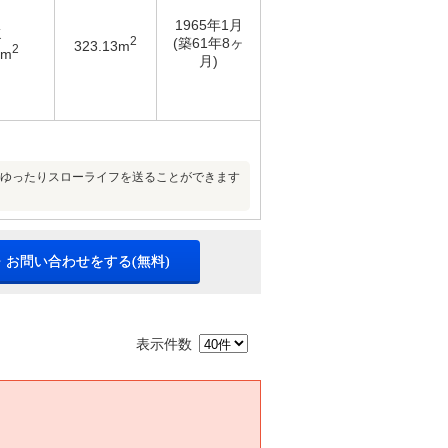
1965年1月
K
2
(築61年8ヶ
323.13m
2
1m
月)
らゆったりスローライフを送ることができます
・お問い合わせをする(無料)
表示件数