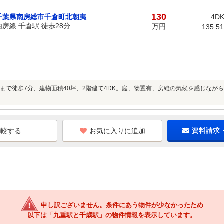
130
千葉県南房総市千倉町北朝夷
4D
内房線 千倉駅 徒歩28分
万円
135.5
まで徒歩7分、建物面積40坪、2階建て4DK。庭、物置有、房総の気候を感じなが
お気に入りに追加
資料請求
申し訳ございません。条件にあう物件が少なかったため
以下は「九重駅と千歳駅」の物件情報を表示しています。