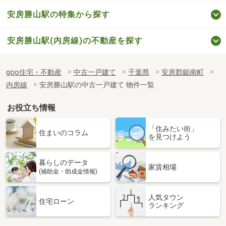
安房勝山駅の特集から探す
安房勝山駅(内房線)の不動産を探す
goo住宅・不動産
中古一戸建て
千葉県
安房郡鋸南町
内房線
安房勝山駅の中古一戸建て 物件一覧
お役立ち情報
「住みたい街」
住まいのコラム
を見つけよう
暮らしのデータ
家賃相場
(補助金・助成金情報)
人気タウン
住宅ローン
ランキング