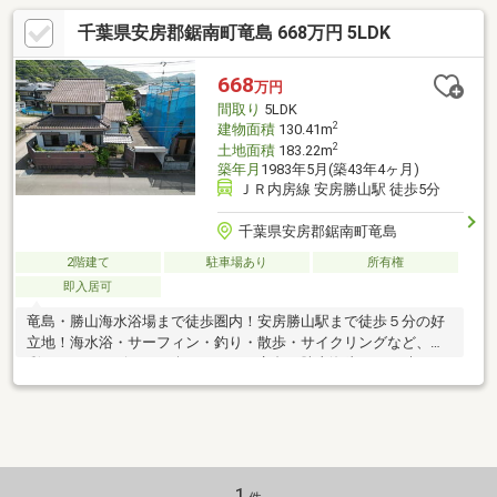
千葉県安房郡鋸南町竜島 668万円 5LDK
668
万円
間取り
5LDK
2
建物面積
130.41m
2
土地面積
183.22m
築年月
1983年5月(築43年4ヶ月)
ＪＲ内房線 安房勝山駅 徒歩5分
千葉県安房郡鋸南町竜島
2階建て
駐車場あり
所有権
即入居可
竜島・勝山海水浴場まで徒歩圏内！安房勝山駅まで徒歩５分の好
立地！海水浴・サーフィン・釣り・散歩・サイクリングなど、多
彩なアクティビティが楽しめます。竜島・勝山海岸からは晴れた
日には富士山を見ることができます♪別荘やセカンドハウス◎ご家
族から単身の方まで幅広くご利用いただけます。
1