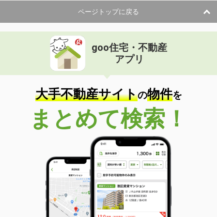
ページトップに戻る
goo住宅・不動産
アプリ
大手不動産サイト
物件
の
を
まとめて検索！