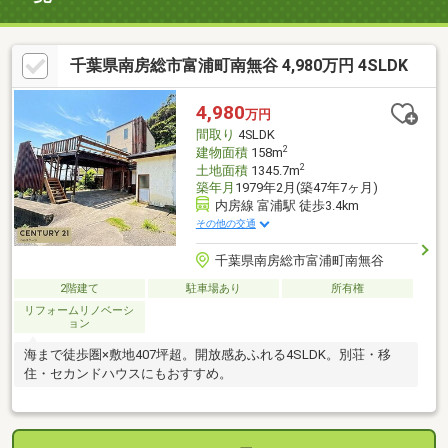
千葉県南房総市富浦町南無谷 4,980万円 4SLDK
4,980
万円
間取り
4SLDK
2
建物面積
158m
2
土地面積
1345.7m
築年月
1979年2月(築47年7ヶ月)
内房線 富浦駅 徒歩3.4km
その他の交通
千葉県南房総市富浦町南無谷
2階建て
駐車場あり
所有権
リフォームリノベーシ
ョン
海まで徒歩圏×敷地407坪超。開放感あふれる4SLDK。別荘・移
住・セカンドハウスにもおすすめ。