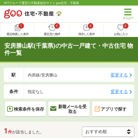
NTTグループ運営の不動産総合サイト goo住宅・不動産
1
0
0
0
最近検索した条件
最近見た物件
保存した条件
お気に入り
安房勝山駅(千葉県)の中古一戸建て・中古住宅 物
件一覧
駅
変更する
内房線/安房勝山
条件
変更する
指定なし
新着メールを受
検索条件を保存
アプリで探す
取る
1
件
が該当しました。