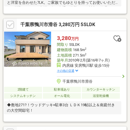
と洋室を合わせた7LK。ご家族でもゆとりを持ってお使いいただ
ける間取りです■ご心配の多い裏手の擁壁は、鴨川市が管理する
市道部分であることを確認済みです■お荷物の整理から室内のお
手入れまで、内装施工まで手がける当社が一つの窓口で対応しま
千葉県鴨川市滑谷 3,280万円 5SLDK
す
3,280
万円
間取り
5SLDK
2
建物面積
168.5m
2
土地面積
271.5m
築年月
2010年2月(築16年7ヶ月)
内房線 安房鴨川駅 徒歩15分
その他の交通
千葉県鴨川市滑谷
2階建て
駐車場あり
カウンターキッチン
システムキッチン
オール電化
浴室乾燥機
◆敷地271?！ウッドデッキ×駐車3台 ＬＤＫ19帖以上＆南庭付き
の大空間邸宅！