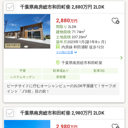
千葉県南房総市和田町柴 2,880万円 2LDK
2,880
万円
間取り
2LDK
2
建物面積
71.74m
2
土地面積
207.26m
築年月
2025年1月(築1年8ヶ月)
内房線 和田浦駅 徒歩12分
その他の交通
千葉県南房総市和田町柴
平屋
駐車場あり
駐車3台
システムキッチン
所有権
ビーチサイドに佇むオーシャンビューの2LDK平屋建て！サーフポ
イント「J’S前」目の前！
千葉県南房総市和田町柴 2,980万円 2LDK
2,980
万円