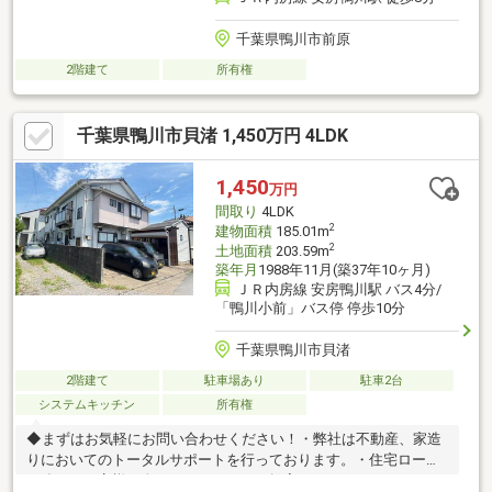
千葉県鴨川市前原
2階建て
所有権
千葉県鴨川市貝渚 1,450万円 4LDK
1,450
万円
間取り
4LDK
2
建物面積
185.01m
2
土地面積
203.59m
築年月
1988年11月(築37年10ヶ月)
ＪＲ内房線 安房鴨川駅 バス4分/
「鴨川小前」バス停 停歩10分
千葉県鴨川市貝渚
2階建て
駐車場あり
駐車2台
システムキッチン
所有権
◆まずはお気軽にお問い合わせください！・弊社は不動産、家造
りにおいてのトータルサポートを行っております。・住宅ローン
に強く、お客様一人ひとりにあったご提案をさせていただきま