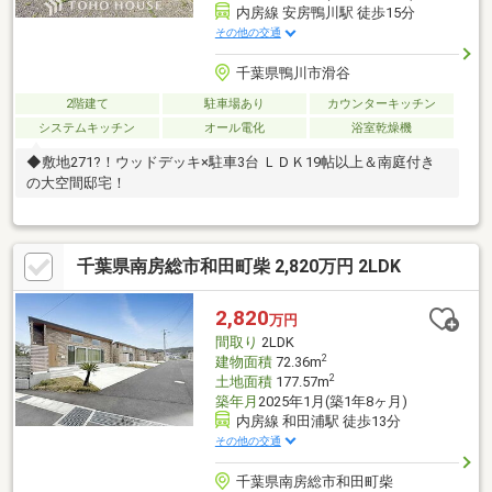
内房線 安房鴨川駅 徒歩15分
その他の交通
千葉県鴨川市滑谷
2階建て
駐車場あり
カウンターキッチン
システムキッチン
オール電化
浴室乾燥機
◆敷地271?！ウッドデッキ×駐車3台 ＬＤＫ19帖以上＆南庭付き
の大空間邸宅！
千葉県南房総市和田町柴 2,820万円 2LDK
2,820
万円
間取り
2LDK
2
建物面積
72.36m
2
土地面積
177.57m
築年月
2025年1月(築1年8ヶ月)
内房線 和田浦駅 徒歩13分
その他の交通
千葉県南房総市和田町柴