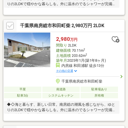
りの2LDKで穏やかな暮らしを。外に温水のでるシャワーが完備♪
海を身近に感じる贅沢なロケーションで、心満たされる毎日があ
なたを待っています◇◆
千葉県南房総市和田町柴 2,980万円 2LDK
2,980
万円
間取り
2LDK
2
建物面積
70.11m
2
土地面積
203.62m
築年月
2025年1月(築1年8ヶ月)
内房線 和田浦駅 徒歩13分
その他の交通
千葉県南房総市和田町柴
平屋
南道路
駐車場あり
駐車3台
システムキッチン
所有権
◆◇海と暮らす、新しい日常。南房総の潮風を感じながら、ゆと
りの2LDKで穏やかな暮らしを。外に温水のでるシャワーが完備♪
海を身近に感じる贅沢なロケーションで、心満たされる毎日があ
なたを待っています◇◆