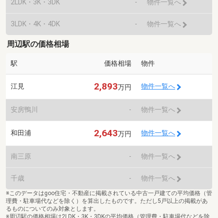
2LDK・3K・3DK
-
物件一覧へ
3LDK・4K・4DK
-
物件一覧へ
周辺駅の価格相場
駅
価格相場
物件
2,893
江見
物件一覧へ
万円
安房鴨川
-
物件一覧へ
2,643
和田浦
物件一覧へ
万円
南三原
-
物件一覧へ
千歳
-
物件一覧へ
※このデータはgoo住宅・不動産に掲載されている中古一戸建ての平均価格（管
理費・駐車場代などを除く）を算出したものです。ただし5戸以上の掲載があ
るものについてのみ対象とします。
※周辺駅の価格相場は2LDK・3K・3DKの平均価格（管理費・駐車場代などを除