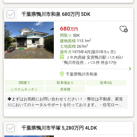
す。・スタッフ一同、誠心誠意ご対応させていただきます！◆経
験知識が豊富なスタッフが在籍！迅速な対応を心掛けておりま
千葉県鴨川市和泉 680万円 5DK
す。・お問合せを受けてから即日ご対応をさせていただきま
す。・その他物件情報も多数ございます！お気軽にお問い合わせ
ください。
680
万円
間取り
5DK
2
建物面積
115.1m
2
土地面積
267m
築年月
1975年4月(築51年5ヶ月)
ＪＲ内房線 安房鴨川駅 バス4分/
「鴨川市役所」バス停 停歩17分
千葉県鴨川市和泉
2階建て
駐車場あり
駐車2台
システムキッチン
所有権
◆まずはお気軽にお問い合わせください！・弊社は不動産、家造
りにおいてのトータルサポートを行っております。・住宅ローン
に強く、お客様一人ひとりにあったご提案をさせていただきま
す。・スタッフ一同、誠心誠意ご対応させていただきます！◆経
験知識が豊富なスタッフが在籍！迅速な対応を心掛けておりま
千葉県鴨川市平塚 5,280万円 4LDK
す。・お問合せを受けてから即日ご対応をさせていただきま
す。・その他物件情報も多数ございます！お気軽にお問い合わせ