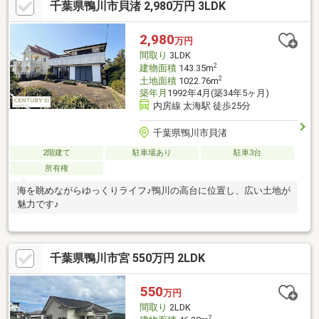
千葉県鴨川市貝渚 2,980万円 3LDK
2,980
万円
間取り
3LDK
2
建物面積
143.35m
2
土地面積
1022.76m
築年月
1992年4月(築34年5ヶ月)
内房線 太海駅 徒歩25分
千葉県鴨川市貝渚
2階建て
駐車場あり
駐車3台
所有権
海を眺めながらゆっくりライフ♪鴨川の高台に位置し、広い土地が
魅力です♪
千葉県鴨川市宮 550万円 2LDK
550
万円
間取り
2LDK
2