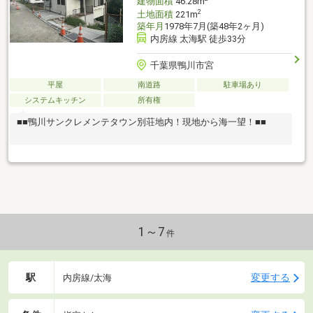
建物面積
46.28m
2
土地面積
221m
築年月
1978年7月(築48年2ヶ月)
内房線 太海駅 徒歩33分
千葉県鴨川市宮
平屋
南道路
駐車場あり
システムキッチン
所有権
■■鴨川サンクレメンテタウン別荘地内！現地から海一望！■■
1～7
件
駅
変更する
内房線/太海