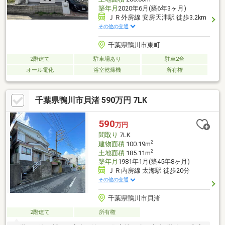
築年月
2020年6月(築6年3ヶ月)
ＪＲ外房線 安房天津駅 徒歩3.2km
その他の交通
千葉県鴨川市東町
2階建て
駐車場あり
駐車2台
オール電化
浴室乾燥機
所有権
千葉県鴨川市貝渚 590万円 7LK
590
万円
間取り
7LK
2
建物面積
100.19m
2
土地面積
185.11m
築年月
1981年1月(築45年8ヶ月)
ＪＲ内房線 太海駅 徒歩20分
その他の交通
千葉県鴨川市貝渚
2階建て
所有権