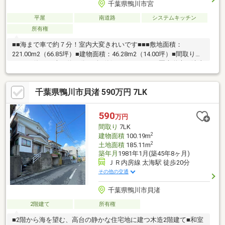
千葉県鴨川市宮
平屋
南道路
システムキッチン
所有権
■■海まで車で約７分！室内大変きれいです■■■敷地面積：
221.00m2（66.85坪）■建物面積：46.28m2（14.00坪）■間取り：
2LDK・海まで車で約７分♪・坪単価８．２万円♪・圏央道木更津東
IC41km車で約80分
▲▲▲▲▲▲▲▲▲▲▲▲▲▲▲▲▲▲▲▲▲▲▲▲▲▲▲▲▲▲▲▲▲
千葉県鴨川市貝渚 590万円 7LK
葉・南房総で田舎暮らし”海の見える暮らし・里山の古民家など物
件充実！お気軽にフリーダイヤル「0120-633-311」へお問い合わ
せください！！
590
万円
▲▲▲▲▲▲▲▲▲▲▲▲▲▲▲▲▲▲▲▲▲▲▲▲▲▲▲▲▲▲▲▲
間取り
7LK
2
建物面積
100.19m
2
土地面積
185.11m
築年月
1981年1月(築45年8ヶ月)
ＪＲ内房線 太海駅 徒歩20分
その他の交通
千葉県鴨川市貝渚
2階建て
所有権
■2階から海を望む、高台の静かな住宅地に建つ木造2階建て■和室