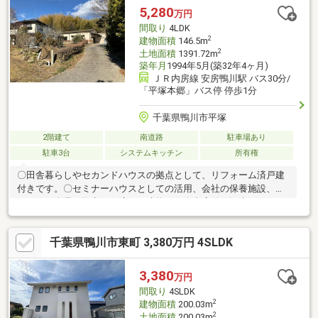
ください。
5,280
万円
間取り
4LDK
2
建物面積
146.5m
2
土地面積
1391.72m
築年月
1994年5月(築32年4ヶ月)
ＪＲ内房線 安房鴨川駅 バス30分/
「平塚本郷」バス停 停歩1分
千葉県鴨川市平塚
2階建て
南道路
駐車場あり
駐車3台
システムキッチン
所有権
〇田舎暮らしやセカンドハウスの拠点として、リフォーム済戸建
付きです。〇セミナーハウスとしての活用、会社の保養施設、ベ
ンチャー企業の拠点にも適した建物です〇南房総の観光ルートに
もあった旧鴨川陶芸館跡〇住居、作陶、体験工房を有した関東有
数の大型施設〇都心よりアクアライン経由で最短90分〇敷地内に
千葉県鴨川市東町 3,380万円 4SLDK
は、柿、蜜柑、イチジク、プラム、他果樹の収獲が楽しめる他、
山菜（ワラビ、フキのとう、タラの芽）が自生しています〇利用
目的多彩な空間が広がります。〇住居はエスバイエル施工の4LDK
3,380
万円
です
間取り
4SLDK
2
建物面積
200.03m
2
土地面積
200.03m