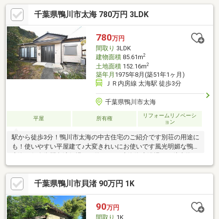
千葉県鴨川市太海 780万円 3LDK
780
万円
間取り
3LDK
2
建物面積
85.61m
2
土地面積
152.16m
築年月
1975年8月(築51年1ヶ月)
ＪＲ内房線 太海駅 徒歩3分
千葉県鴨川市太海
リフォームリノベーシ
平屋
所有権
ョン
駅から徒歩3分！鴨川市太海の中古住宅のご紹介です別荘の用途に
も！使いやすい平屋建て♪大変きれいにお使いです風光明媚な鴨川
太海！仁右衛門島渡船場まで約1.1ｋｍ太海海水浴場まで徒歩約9
分！夏の海水浴、シーズンオフにはシーグラスや貝殻、流木拾い
も♪鴨川バイパス外房黒潮ライン（国道128号）にアクセス良好
千葉県鴨川市貝渚 90万円 1K
90
万円
間取り
1K