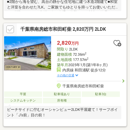
■2階から海を望む、高台の静かな住宅地に建つ木造2階建て■和室
と洋室を合わせた7LK。ご家族でもゆとりを持ってお使いいただ
ける間取りです■ご心配の多い裏手の擁壁は、鴨川市が管理する
市道部分であることを確認済みです■お荷物の整理から室内のお
手入れまで、内装施工まで手がける当社が一つの窓口で対応しま
千葉県南房総市和田町柴 2,820万円 2LDK
す
2,820
万円
間取り
2LDK
2
建物面積
72.36m
2
土地面積
177.57m
築年月
2025年1月(築1年8ヶ月)
内房線 和田浦駅 徒歩12分
その他の交通
千葉県南房総市和田町柴
平屋
駐車場あり
駐車3台
システムキッチン
所有権
ビーチサイドに佇むオーシャンビュー2LDK平屋建て！サーフポイ
ント「J’s前」目の前！