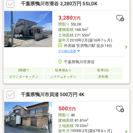
千葉県鴨川市滑谷 3,280万円 5SLDK
3,280
万円
間取り
5SLDK
2
建物面積
168.5m
2
土地面積
271.55m
築年月
2010年2月(築16年7ヶ月)
外房線 安房鴨川駅 徒歩14分
その他の交通
千葉県鴨川市滑谷
2階建て
駐車場あり
駐車2台
カウンターキッチン
システムキッチン
所有権
千葉県鴨川市貝渚 500万円 4K
500
万円
間取り
4K
2
建物面積
81.81m
2
土地面積
79.33m
築年月
1959年3月(築67年6ヶ月)