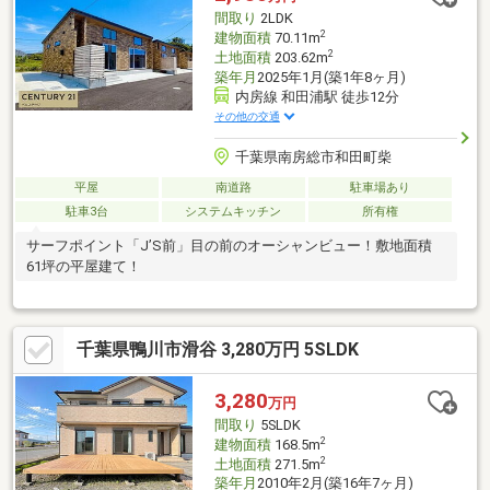
間取り
2LDK
2
建物面積
70.11m
2
土地面積
203.62m
築年月
2025年1月(築1年8ヶ月)
内房線 和田浦駅 徒歩12分
その他の交通
千葉県南房総市和田町柴
平屋
南道路
駐車場あり
駐車3台
システムキッチン
所有権
サーフポイント「J’S前」目の前のオーシャンビュー！敷地面積
61坪の平屋建て！
千葉県鴨川市滑谷 3,280万円 5SLDK
3,280
万円
間取り
5SLDK
2
建物面積
168.5m
2
土地面積
271.5m
築年月
2010年2月(築16年7ヶ月)