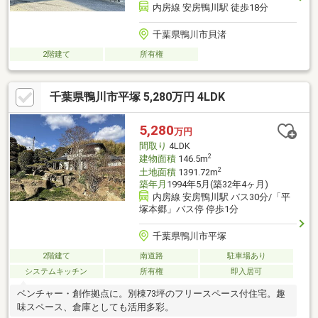
内房線 安房鴨川駅 徒歩18分
千葉県鴨川市貝渚
2階建て
所有権
千葉県鴨川市平塚 5,280万円 4LDK
5,280
万円
間取り
4LDK
2
建物面積
146.5m
2
土地面積
1391.72m
築年月
1994年5月(築32年4ヶ月)
内房線 安房鴨川駅 バス30分/「平
塚本郷」バス停 停歩1分
千葉県鴨川市平塚
2階建て
南道路
駐車場あり
システムキッチン
所有権
即入居可
ベンチャー・創作拠点に。別棟73坪のフリースペース付住宅。趣
味スペース、倉庫としても活用多彩。