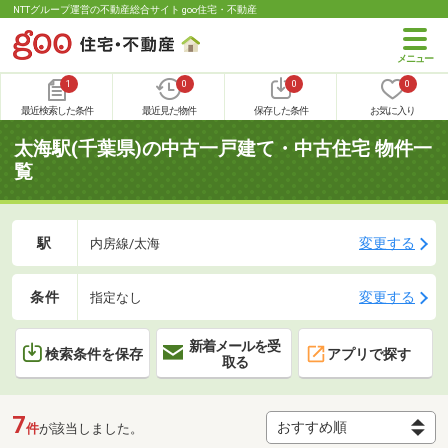
NTTグループ運営の不動産総合サイト goo住宅・不動産
1
0
0
0
最近検索した条件
最近見た物件
保存した条件
お気に入り
太海駅(千葉県)の中古一戸建て・中古住宅 物件一
覧
駅
変更する
内房線/太海
条件
変更する
指定なし
新着メールを受
検索条件を保存
アプリで探す
取る
7
件
が該当しました。