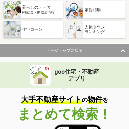
暮らしのデータ
家賃相場
(補助金・助成金情報)
人気タウン
住宅ローン
ランキング
ページトップに戻る
goo住宅・不動産
アプリ
大手不動産サイト
物件
の
を
まとめて検索！