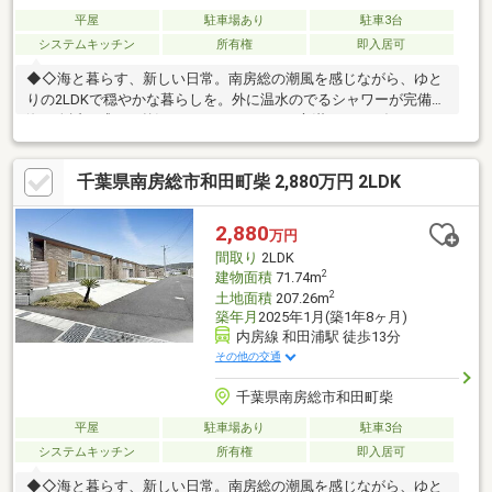
平屋
駐車場あり
駐車3台
システムキッチン
所有権
即入居可
◆◇海と暮らす、新しい日常。南房総の潮風を感じながら、ゆと
りの2LDKで穏やかな暮らしを。外に温水のでるシャワーが完備♪
海を身近に感じる贅沢なロケーションで、心満たされる毎日があ
なたを待っています◇◆
千葉県南房総市和田町柴 2,880万円 2LDK
2,880
万円
間取り
2LDK
2
建物面積
71.74m
2
土地面積
207.26m
築年月
2025年1月(築1年8ヶ月)
内房線 和田浦駅 徒歩13分
その他の交通
千葉県南房総市和田町柴
平屋
駐車場あり
駐車3台
システムキッチン
所有権
即入居可
◆◇海と暮らす、新しい日常。南房総の潮風を感じながら、ゆと