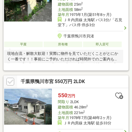
2
建物面積
25m
2
土地面積
58m
築年月
1975年1月(築51年8ヶ月)
ＪＲ内房線 太海駅 バス3分/「石見
堂下」バス停 停歩3分
千葉県鴨川市貝渚
平屋
所有権
即入居可
現地合流・解散大歓迎！実際に物件を見ていただくことがとにか
く一番です！！事前にご予約いただければ時間外でのご案内も可
能です♪「住宅ローンが不安…」と言うお客様へ！自社グループで
住宅ローンを取り扱っている弊社だからこそ出来るご提案がござ
います！不動産会社選びで迷っている方はぜひ一度ご相談くださ
千葉県鴨川市宮 550万円 2LDK
い♪
550
万円
間取り
2LDK
2
建物面積
46.28m
2
土地面積
221m
築年月
1978年7月(築48年2ヶ月)
ＪＲ内房線 太海駅 徒歩33分