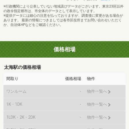
※行政機関により公表していない地域及びデータがございます。東京23区以外
の政令指定都市は、市全体のデータとして表示しています。
※提供データには細心の注意を払っておりますが、調査後に変更がある場合が
あります。 最新の情報につきましては各市区役所までお問い合わせいただく
か、自治体HPなどをご確認ください。
価格相場
太海駅の価格相場
間取り
価格相場
物件
ワンルーム
-
物件一覧へ
1K・1DK
-
物件一覧へ
1LDK・2K・2DK
-
物件一覧へ