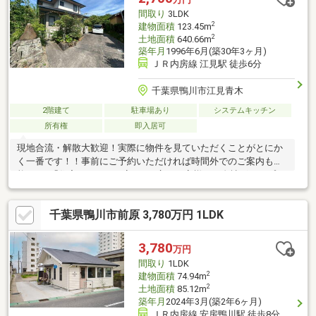
間取り
3LDK
2
建物面積
123.45m
2
土地面積
640.66m
築年月
1996年6月(築30年3ヶ月)
ＪＲ内房線 江見駅 徒歩6分
千葉県鴨川市江見青木
2階建て
駐車場あり
システムキッチン
所有権
即入居可
現地合流・解散大歓迎！実際に物件を見ていただくことがとにか
く一番です！！事前にご予約いただければ時間外でのご案内も可
能です♪「住宅ローンが不安…」と言うお客様へ！自社グループで
住宅ローンを取り扱っている弊社だからこそ出来るご提案がござ
います！不動産会社選びで迷っている方はぜひ一度ご相談くださ
千葉県鴨川市前原 3,780万円 1LDK
い♪
3,780
万円
間取り
1LDK
2
建物面積
74.94m
2
土地面積
85.12m
築年月
2024年3月(築2年6ヶ月)
ＪＲ内房線 安房鴨川駅 徒歩8分