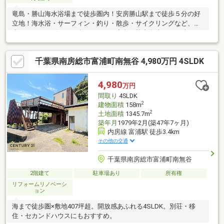
竜島・勝山海水浴場まで徒歩圏内！安房勝山駅まで徒歩５分の好
立地！海水浴・サーフィン・釣り・散歩・サイクリングなど、多
彩なアクティビティが楽しめます。竜島・勝山海岸からは晴れた
日には富士山を見ることができます♪別荘やセカンドハウス◎ご家
族から単身の方まで幅広くご利用いただけます。
千葉県南房総市富浦町南無谷 4,980万円 4SLDK
4,980
万円
間取り
4SLDK
2
建物面積
158m
2
土地面積
1345.7m
築年月
1979年2月(築47年7ヶ月)
内房線 富浦駅 徒歩3.4km
その他の交通
千葉県南房総市富浦町南無谷
2階建て
駐車場あり
所有権
リフォームリノベーシ
ョン
海まで徒歩圏×敷地407坪超。開放感あふれる4SLDK。別荘・移
住・セカンドハウスにもおすすめ。