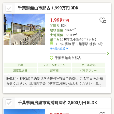
学校(400ｍ)、館山市立第一中学校(950ｍ)まで徒歩12分圏内で賑
千葉県館山市那古 1,999万円 3DK
わいのある市街地エリアのため、お子様の通学にも安心ですね。
〇JR内房線那古船形駅まで徒歩約4分、冨浦ICまでお車で約7分
と、お出かけに最適な好立地です。近くにはスーパーやイオンタ
1,999
万円
ウン、レジャー施設も多数点在しておりますので、二拠点生活と
間取り
3DK
しても使い勝手がよさそうで
2
建物面積
78.66m
2
土地面積
165.39m
築年月
2010年2月(築16年7ヶ月)
ＪＲ内房線 那古船形駅 徒歩16分
その他の交通
千葉県館山市那古
平屋
システムキッチン
オール電化
浴室乾燥機
所有権
バリアフリー
8/6(木)～8/9(日)予約制見学会開催※当日予約OK。ご希望日をお知
らせください。現地見学会（事前にお問い合わせください）見学
ご希望の方は、電話もしくはメールでお問い合わせください。直
接来場も可能です。現地からお電話ください。〇海まで約550mと
徒歩7分の距離で、たくさんのレジャー施設や自然に囲まれた人気
千葉県南房総市富浦町深名 2,500万円 5LDK
リゾートエリアで人気の平家建のおうちです！築年数が若いた
め、非常にきれいな状態でお住まいいただけます！〇ICまで約
3.1km、JR内房線那古船形駅まで約1.3kmと近く、県外からのア