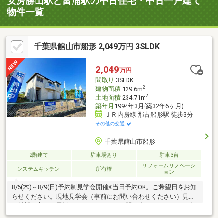
安房勝山駅と富浦駅の中古住宅・中古一戸建て
物件一覧
千葉県館山市船形 2,049万円 3SLDK
2,049
万円
間取り
3SLDK
2
建物面積
129.6m
2
土地面積
234.71m
築年月
1994年3月(築32年6ヶ月)
ＪＲ内房線 那古船形駅 徒歩3分
その他の交通
千葉県館山市船形
2階建て
駐車場あり
駐車3台
リフォームリノベーシ
システムキッチン
所有権
ョン
8/6(木)～8/9(日)予約制見学会開催※当日予約OK。ご希望日をお知
らせください。現地見学会（事前にお問い合わせください）見学
ご希望の方は、電話もしくはメールでお問い合わせください。直
接来場も可能です。現地からお電話ください。〇館山市立船形小