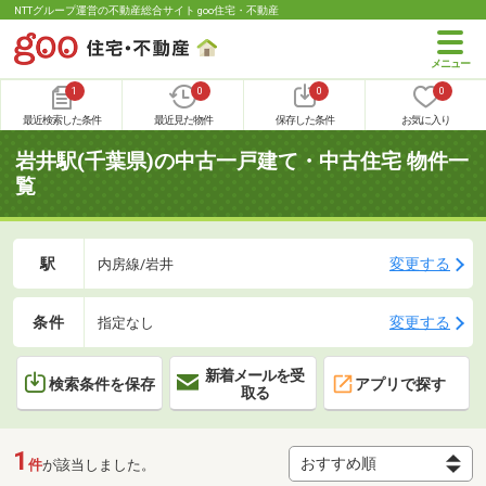
NTTグループ運営の不動産総合サイト goo住宅・不動産
1
0
0
0
最近検索した条件
最近見た物件
保存した条件
お気に入り
岩井駅(千葉県)の中古一戸建て・中古住宅 物件一
覧
駅
変更する
内房線/岩井
条件
変更する
指定なし
新着メールを受
検索条件を保存
アプリで探す
取る
1
件
が該当しました。