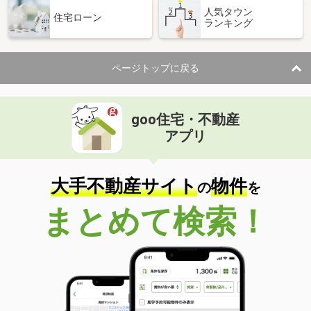
人気タウン
住宅ローン
ランキング
ページトップに戻る
goo住宅・不動産
アプリ
大手不動産サイト
物件
の
を
まとめて検索！