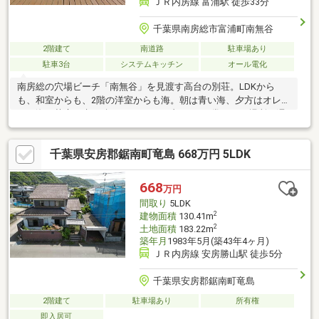
ＪＲ内房線 富浦駅 徒歩33分
千葉県南房総市富浦町南無谷
2階建て
南道路
駐車場あり
駐車3台
システムキッチン
オール電化
南房総の穴場ビーチ「南無谷」を見渡す高台の別荘。LDKから
も、和室からも、2階の洋室からも海。朝は青い海、夕方はオレン
ジの海。芝庭の先に続くオーシャンブルーが日常になる場所。週
末の拠点にも、移住にも。
千葉県安房郡鋸南町竜島 668万円 5LDK
668
万円
間取り
5LDK
2
建物面積
130.41m
2
土地面積
183.22m
築年月
1983年5月(築43年4ヶ月)
ＪＲ内房線 安房勝山駅 徒歩5分
千葉県安房郡鋸南町竜島
2階建て
駐車場あり
所有権
即入居可