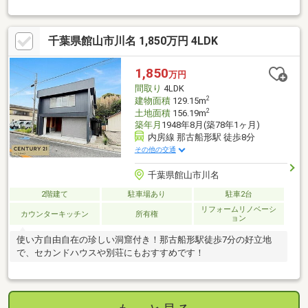
千葉県館山市川名 1,850万円 4LDK
1,850
万円
間取り
4LDK
2
建物面積
129.15m
2
土地面積
156.19m
築年月
1948年8月(築78年1ヶ月)
内房線 那古船形駅 徒歩8分
その他の交通
千葉県館山市川名
2階建て
駐車場あり
駐車2台
リフォームリノベーシ
カウンターキッチン
所有権
ョン
使い方自由自在の珍しい洞窟付き！那古船形駅徒歩7分の好立地
で、セカンドハウスや別荘にもおすすめです！