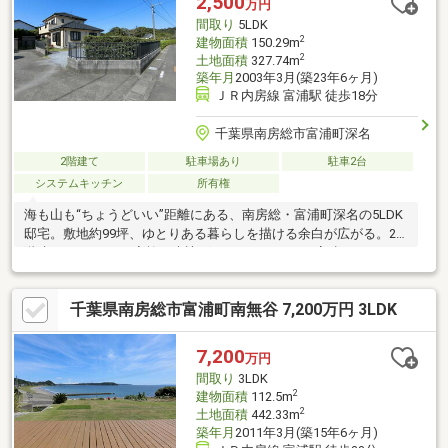
2,500
万円
クセスが良好な立地です！別荘として自然を満喫した生活も、定
間取り
5LDK
住してご友人や
2
建物面積
150.29m
2
土地面積
327.74m
築年月
2003年3月(築23年6ヶ月)
ＪＲ内房線 富浦駅 徒歩18分
千葉県南房総市富浦町深名
2階建て
駐車場あり
駐車2台
システムキッチン
所有権
海も山も“ちょうどいい”距離にある、南房総・富浦町深名の5LDK
邸宅。敷地約99坪、ゆとりある暮らしを描ける余白が広がる。2
階建て＆5LDKで、家族も来訪ゲストもゆったり。高速インターに
も近く、都心アクセスもスムーズ。週末も定住も、どちらも叶え
る自由設計の舞台。海の近く、緑の広がる環境で深呼吸できる毎
千葉県南房総市富浦町南無谷 7,200万円 3LDK
日。移住を考える方にも、セカンドハウスを探す方にも最適。
「暮らしやすさ」も「ゆとり」も、しっかり手にできる住まいで
す。
7,200
万円
間取り
3LDK
2
建物面積
112.5m
2
土地面積
442.33m
築年月
2011年3月(築15年6ヶ月)