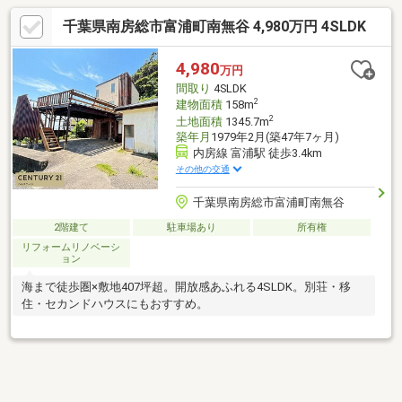
千葉県南房総市富浦町南無谷 4,980万円 4SLDK
4,980
万円
間取り
4SLDK
2
建物面積
158m
2
土地面積
1345.7m
築年月
1979年2月(築47年7ヶ月)
内房線 富浦駅 徒歩3.4km
その他の交通
千葉県南房総市富浦町南無谷
2階建て
駐車場あり
所有権
リフォームリノベーシ
ョン
海まで徒歩圏×敷地407坪超。開放感あふれる4SLDK。別荘・移
住・セカンドハウスにもおすすめ。