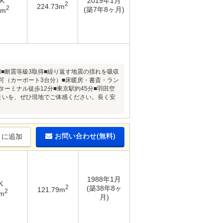
DK
2019年1月
2
224.73m
2
(築7年8ヶ月)
2m
■耐震等級3取得■繰り返す地震の揺れを吸収
台可（カーポート3台分）■床暖房・書斎・ラン
ターミナル徒歩12分■東京駅約45分■羽田空
まいを、ぜひ現地でご体感ください。長く安
お問い合わせ(無料)
りに追加
1988年1月
K
2
(築38年8ヶ
121.79m
2
3m
月)