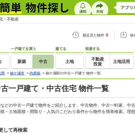
住宅・不動産
0
最近見た物件
保
一戸建てを買う
建てる
投資する
不動産
古
新築
中古
土地
土地活用
投資
葉県
>
袖ケ浦市
>
内房線
>
袖ケ浦駅の中古一戸建て 物件一覧
中古一戸建て・中古住宅 物件一覧
軒家などの中古一戸建て物件をご紹介します。中古物件、中古一軒家、中
面積・土地面積・間取り・人気のこだわり条件から物件を簡単検索。理想
更して再検索