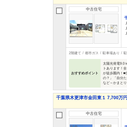
中古住宅
2階建て
都市ガス
駐車場あり
駐
太陽光発電9.
トあります！全
おすすめポイント
が徒歩圏内！■
の？」「自分た
など～かまとり
千葉県木更津市金田東１ 7,700万円 
中古住宅