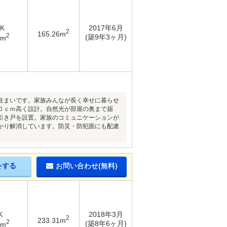
DK
2017年6月
2
165.26m
2
(築9年3ヶ月)
2m
住まいです。家族みんなが長く幸せに暮らせ
０ｃｍ高く設計。自然光が部屋の奥まで届
引き戸を設置。家族のコミュニケーションが
かり解消しています。防災・防犯面にも配慮
をする
お問い合わせ(無料)
K
2018年3月
2
233.31m
2
(築8年6ヶ月)
8m