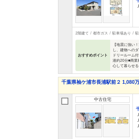
2階建て
都市ガス
駐車場あり
駐
【地震に強い！
し、建物へのダ
おすすめポイント
ドリールーム付き
港約20分■商
心して暮らせる
千葉県袖ケ浦市長浦駅前２ 1,080万
中古住宅