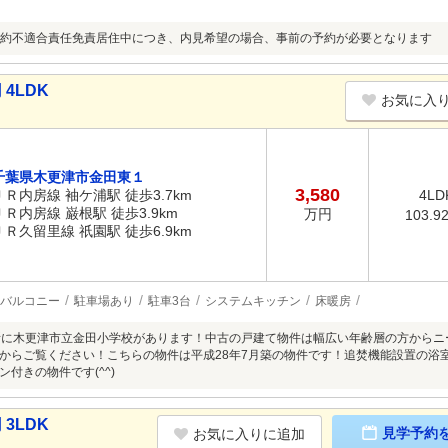
約不適合責任免責居住中につき、内見希望の場合、事前の予約が必要となります
4LDK
お気に入
千葉県木更津市金田東１
3,580
ＪＲ内房線 袖ケ浦駅 徒歩3.7km
4LD
ＪＲ内房線 巌根駅 徒歩3.9km
万円
103.9
ＪＲ久留里線 祇園駅 徒歩6.9km
バルコニー
駐車場あり
駐車3台
システムキッチン
床暖房
所に木更津市立金田小学校があります！中古の戸建て物件は幅広い年齢層の方から
からご覧ください！こちらの物件は平成28年7月築の物件です！追焚機能設置の浴
付きの物件です(^^)
3LDK
見学予約
お気に入りに追加