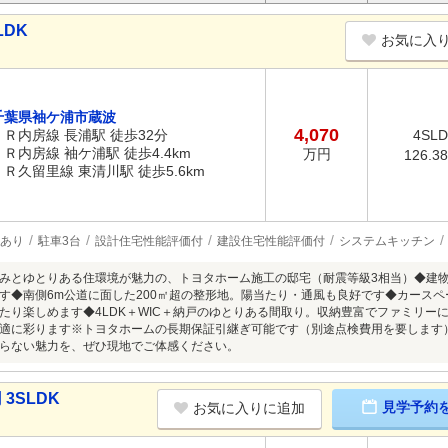
LDK
お気に入
千葉県袖ケ浦市蔵波
4,070
ＪＲ内房線 長浦駅 徒歩32分
4SL
ＪＲ内房線 袖ケ浦駅 徒歩4.4km
万円
126.3
ＪＲ久留里線 東清川駅 徒歩5.6km
あり
駐車3台
設計住宅性能評価付
建設住宅性能評価付
システムキッチン
みとゆとりある住環境が魅力の、トヨタホーム施工の邸宅（耐震等級3相当）◆建
す◆南側6m公道に面した200㎡超の整形地。陽当たり・通風も良好です◆カース
たり楽しめます◆4LDK＋WIC＋納戸のゆとりある間取り。収納豊富でファミリー
適に彩ります※トヨタホームの長期保証引継ぎ可能です（別途点検費用を要します
らない魅力を、ぜひ現地でご体感ください。
3SLDK
見学予約
お気に入りに追加