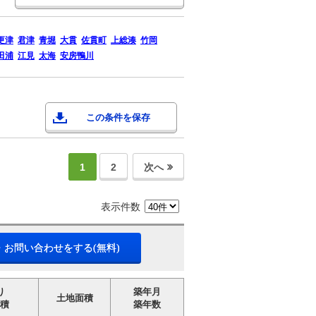
更津
君津
青堀
大貫
佐貫町
上総湊
竹岡
田浦
江見
太海
安房鴨川
この条件を保存
1
2
次へ
表示件数
・お問い合わせをする(無料)
り
築年月
土地面積
積
築年数