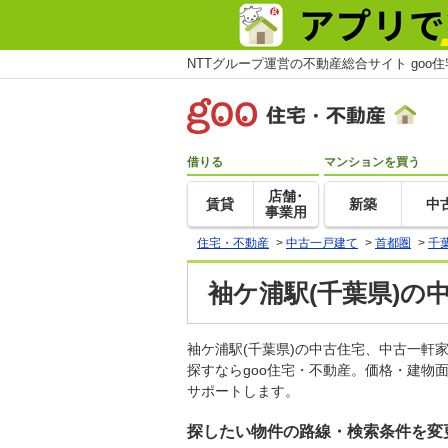
NTTグループ運営の不動産総合サイト goo
借りる
マンションを買う
店舗･
賃貸
新築
中
事業用
住宅・不動産
>
中古一戸建て
>
首都圏
>
千
袖ケ浦駅(千葉県)の
袖ケ浦駅(千葉県)の中古住宅、中古一
探すならgoo住宅・不動産。価格・建物
サポートします。
探したい物件の路線・検索条件を変