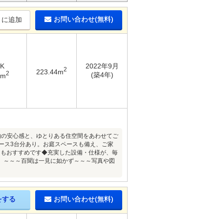
お問い合わせ(無料)
りに追加
DK
2022年9月
2
223.44m
2
(築4年)
8m
物の安心感と、ゆとりある住空間をあわせてご
ペース3台分あり。お庭スペースも備え、ご家
にもおすすめです◆充実した設備・仕様が、毎
）～～～百聞は一見に如かず～～～写真や図
をする
お問い合わせ(無料)