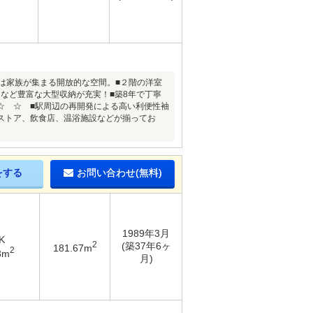
キは家族が集まる開放的な空間。■２階の洋室
など豊富な大型収納が充実！■築8年で丁寧
☆ ☆ ■駅周辺の再開発による高い利便性袖
ストア、飲食店、温浴施設などが揃ってお
をする
お問い合わせ(無料)
1989年3月
K
2
(築37年6ヶ
181.67m
2
3m
月)