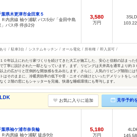
千葉県木更津市金田東５
3,580
3SL
ＪＲ内房線 袖ケ浦駅 バス5分/「金田中島
万円
103.2
東」バス停 停歩2分
あり
駐車3台
システムキッチン
オール電化
所有権
即入居可
１０年以上にわたり家づくりを続けてきた大工が施工した、安心と信頼の詰まった
で丁寧に設計された一邸となっています。まず、リビングは天井高を通常より約３
以上の広がりと圧倒的な開放感を生み出します。さらに、人気のリビング階段には
トはそのままに、冷暖房効率の低下や音・ニオイの抜けといったデメリットをしっ
なく２階の窓にもシャッターを完備。快適な睡眠環境にも寄与します。
LDK
見学予約
お気に入りに追加
5,180
千葉県袖ケ浦市奈良輪
4LD
ＪＲ内房線 袖ケ浦駅 徒歩9分
万円
145.5