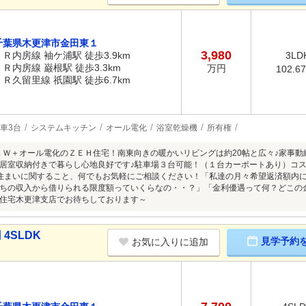
千葉県木更津市金田東１
3,980
ＪＲ内房線 袖ケ浦駅 徒歩3.9km
3LD
ＪＲ内房線 巌根駅 徒歩3.3km
万円
102.6
ＪＲ久留里線 祇園駅 徒歩6.7km
車3台
システムキッチン
オール電化
浴室乾燥機
所有権
0ｋＷ＋オール電化のＺＥＨ住宅！南東向きの暖かいリビングは約20帖と広々♪家事
居室収納付きで暮らし心地良好です♪駐車場３台可能！（１台カーポートあり）コ
住まいに関すること、何でもお気軽にご相談ください！「私達の月々希望返済額内
ちの収入から借りられる限度額っていくらなの・・？」「金利優遇って何？どこの
住宅木更津支店でお待ちしております～
4SLDK
見学予約
お気に入りに追加