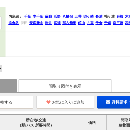
内房線：
千葉
本千葉
蘇我
浜野
八幡宿
五井
姉ケ崎
長浦
袖ケ浦
巌根
木
浜金谷
保田
安房勝山
岩井
富浦
那古船形
館山
九重
千倉
千歳
南三原
和
間取り図付き表示
お気に入りに追加
資料請求
所在地/交通
間取
価格
（駅/バス 所要時間）
建物面