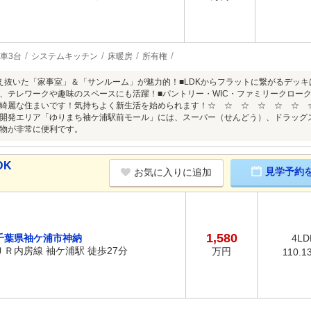
車3台
システムキッチン
床暖房
所有権
え抜いた「家事室」＆「サンルーム」が魅力的！■LDKからフラットに繋がるデッ
、テレワークや趣味のスペースにも活躍！■パントリー・WIC・ファミリークローク
綺麗な住まいです！気持ちよく新生活を始められます！☆ ☆ ☆ ☆ ☆ ☆ 
開発エリア「ゆりまち袖ケ浦駅前モール」には、スーパー（せんどう）、ドラッグ
物が非常に便利です。
DK
見学予約
お気に入りに追加
1,580
千葉県袖ケ浦市神納
4LD
ＪＲ内房線 袖ケ浦駅 徒歩27分
万円
110.1