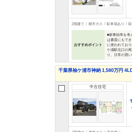
2階建て
都市ガス
駐車場あり
駐
■家事効率を考
は書斎にもでき
おすすめポイント
に使われており
ケ浦駅北口の再
り、日常の買い
千葉県袖ケ浦市神納 1,580万円 4L
中古住宅