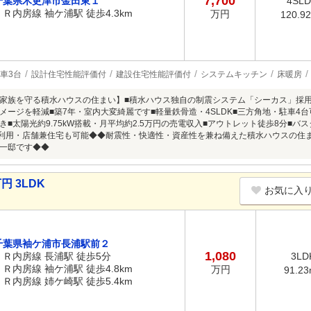
7,700
千葉県木更津市金田東１
4SL
ＪＲ内房線 袖ケ浦駅 徒歩4.3km
万円
120.9
車3台
設計住宅性能評価付
建設住宅性能評価付
システムキッチン
床暖房
家族を守る積水ハウスの住まい】■積水ハウス独自の制震システム「シーカス」採用
メージを軽減■築7年・室内大変綺麗です■軽量鉄骨造・4SLDK■三方角地・駐車4
■太陽光約9.75kW搭載・月平均約2.5万円の売電収入■アウトレット徒歩8分■バス
業利用・店舗兼住宅も可能◆◆耐震性・快適性・資産性を兼ね備えた積水ハウスの住
一邸です◆◆
円 3LDK
お気に入
千葉県袖ケ浦市長浦駅前２
1,080
ＪＲ内房線 長浦駅 徒歩5分
3LD
ＪＲ内房線 袖ケ浦駅 徒歩4.8km
万円
91.2
ＪＲ内房線 姉ケ崎駅 徒歩5.4km