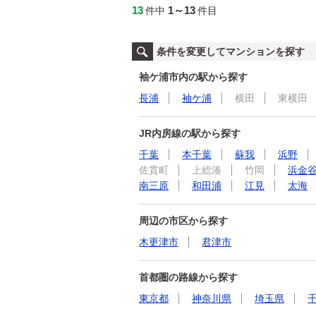
13
1～13
件中
件目
条件を変更してマンションを探す
袖ケ浦市内の駅から探す
長浦
袖ケ浦
横田
東横田
JR内房線の駅から探す
千葉
本千葉
蘇我
浜野
佐貫町
上総湊
竹岡
浜金
南三原
和田浦
江見
太海
周辺の市区から探す
木更津市
君津市
首都圏の路線から探す
東京都
神奈川県
埼玉県