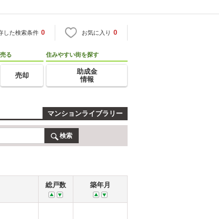
0
0
存した検索条件
お気に入り
売る
住みやすい街を探す
助成金
売却
情報
マンションライブラリー
検索
総戸数
築年月