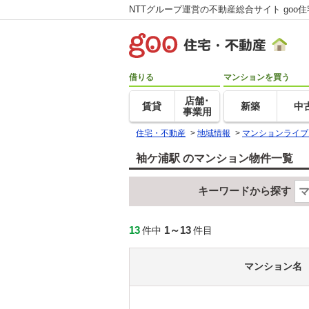
NTTグループ運営の不動産総合サイト goo
借りる
マンションを買う
店舗･
賃貸
新築
中
事業用
住宅・不動産
>
地域情報
>
マンションライブ
袖ケ浦駅 のマンション物件一覧
キーワードから探す
13
1～13
件中
件目
マンション名