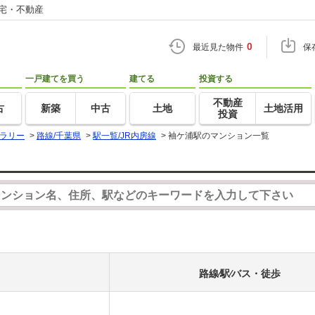
住宅・不動産
0
最近見た物件
保
一戸建てを買う
建てる
投資する
不動産
古
新築
中古
土地
土地活用
投資
ラリー
>
路線/千葉県
>
駅一覧/JR内房線
>
袖ケ浦駅のマンション一覧
路線⁄駅⁄バス・徒歩