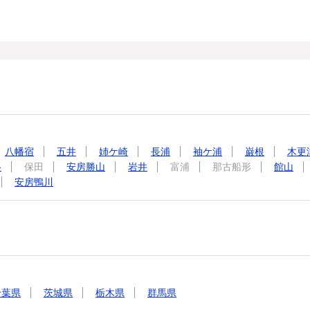
八幡宿
五井
姉ケ崎
長浦
袖ケ浦
巌根
木更
谷
保田
安房勝山
岩井
富浦
那古船形
館山
安房鴨川
千葉県
茨城県
栃木県
群馬県