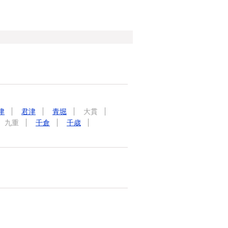
津
君津
青堀
大貫
九重
千倉
千歳