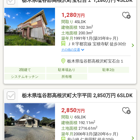
栃木県塩谷郡高根沢町宝石台１ 1,280万円 4SLDK
1,280
万円
間取り
4SLDK
2
建物面積
102.3m
2
土地面積
200.3m
築年月
1991年1月(築35年8ヶ月)
ＪＲ宇都宮線 宝積寺駅 徒歩30分
その他の交通
栃木県塩谷郡高根沢町宝石台１
2階建て
駐車場あり
駐車2台
システムキッチン
所有権
栃木県塩谷郡高根沢町大字平田 2,850万円 6SLDK
2,850
万円
間取り
6SLDK
2
建物面積
192.11m
2
土地面積
2716.61m
築年月
2006年3月(築20年6ヶ月)
烏山線 仁井田駅 徒歩20分