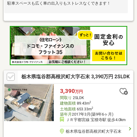
駐車スペースも広く車の出入りもストレスなくできます！
栃木県塩谷郡高根沢町大字石末 3,390万円 2SLDK
3,390
万円
間取り
2SLDK
2
建物面積
89.43m
2
土地面積
653.33m
築年月
2017年3月(築9年6ヶ月)
ＪＲ宇都宮線 宝積寺駅 徒歩4.0km
栃木県塩谷郡高根沢町大字石末