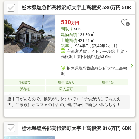
ご確認いただくことで、周辺環境の気づきや住んでみてからのイ
栃木県塩谷郡高根沢町大字上高根沢 530万円 5DK
メージなど湧きやすくなります♪ ご内覧ご希望の方はご希望の日
時をお気軽にお申し付けください^^ ＝＝＝＝＝センチュ
リー２１ハウスゲート＝＝＝＝＝ ＴＥＬ：０１２０－８０３
530
万円
－５１０ ＝＝＝＝＝＝＝＝＝＝＝＝＝＝＝＝＝＝＝＝＝＝＝
間取り
5DK
＝
2
建物面積
123.36m
2
土地面積
421.41m
築年月
1984年7月(築42年2ヶ月)
宇都宮芳賀ライトレール線 芳賀・
高根沢工業団地駅 徒歩3.6km
栃木県塩谷郡高根沢町大字上高根
沢
2階建て
駐車場あり
駐車3台
所有権
即入居可
勝手口があるので、換気がしやすいです！子供が汚しても大丈
夫、ご家族にオススメの中古の戸建て物件で新しい暮らしを！住
居だけでなく店舗としても使用できるつくりの店舗付住宅です！
雨戸付き物件で日よけや防犯になり、女性の方でも安心して過ご
せます！玄関収納のは沢山の靴が入るようになっているので収納
栃木県塩谷郡高根沢町大字上高根沢 816万円 6DK
場所に困りません！自然を感じられる緑豊かな住宅地で、静かな
毎日を味わうことができます！価格は高いですが、その分設備は