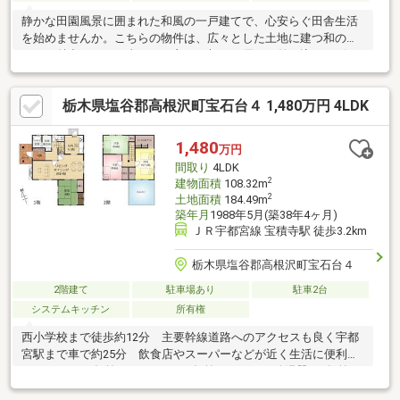
静かな田園風景に囲まれた和風の一戸建てで、心安らぐ田舎生活
を始めませんか。こちらの物件は、広々とした土地に建つ和の佇
まいが魅力です。日当たりが良く、朝日が優しく差し込むリビン
グで、ゆったりとした時間を過ごせます。また、倉庫付きなので
趣味の道具やガーデニング用品の収納にも便利です。家の周囲に
栃木県塩谷郡高根沢町宝石台４ 1,480万円 4LDK
は四季折々の自然が広がり、日々の暮らしに彩りを添えてくれま
す。都会の喧騒を離れ、自然と共に暮らす贅沢を実感できるこの
場所で、新しい生活を始めてみませんか。
1,480
万円
間取り
4LDK
2
建物面積
108.32m
2
土地面積
184.49m
築年月
1988年5月(築38年4ヶ月)
ＪＲ宇都宮線 宝積寺駅 徒歩3.2km
栃木県塩谷郡高根沢町宝石台４
2階建て
駐車場あり
駐車2台
システムキッチン
所有権
西小学校まで徒歩約12分 主要幹線道路へのアクセスも良く宇都
宮駅まで車で約25分 飲食店やスーパーなどが近く生活に便利
※キッチン（3年前）・トイレ（2年前）・バス、給湯器（6年前）
などリフォーム箇所あり ≪ご内覧予約受付中≫ 実際に物件を