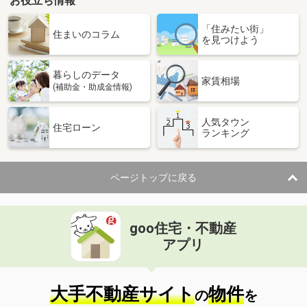
お役立ち情報
「住みたい街」
住まいのコラム
を見つけよう
暮らしのデータ
家賃相場
(補助金・助成金情報)
人気タウン
住宅ローン
ランキング
ページトップに戻る
goo住宅・不動産
アプリ
大手不動産サイト
物件
の
を