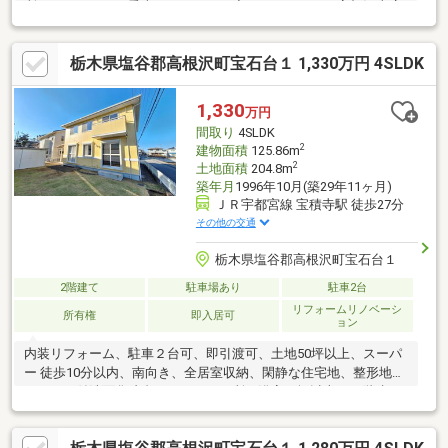
所」がありＬＲＴ乗車ができます。◆リオン・ドール高根沢東店
まで車で約８分◆高根沢町役場まで車で約１２分◆菅又病院まで
車で約９分◆敷地内に利用可能な井戸があります。公営水道と井
栃木県塩谷郡高根沢町宝石台１ 1,330万円 4SLDK
戸水の使い分けができます。◆リビングは吹き抜けになってお
り、天窓付きです。明るい光が入るリビングです。◆２階洋室は
お子様の成長に合わせて２部屋にすることも可能です。◆敷地内
1,330
万円
の離れはフローリングの部屋になっており趣味の部屋など用途に
間取り
4SLDK
合わせて利用できます。◆家庭菜園も楽しめる広々敷地です。
2
建物面積
125.86m
2
土地面積
204.8m
築年月
1996年10月(築29年11ヶ月)
ＪＲ宇都宮線 宝積寺駅 徒歩27分
その他の交通
栃木県塩谷郡高根沢町宝石台１
2階建て
駐車場あり
駐車2台
リフォームリノベーシ
所有権
即入居可
ョン
内装リフォーム、駐車２台可、即引渡可、土地50坪以上、スーパ
ー 徒歩10分以内、南向き、全居室収納、閑静な住宅地、整形地、
シャワー付洗面化粧台、トイレ２ヶ所、浴室１坪以上、２階建、
南面バルコニー、オートバス、温水洗浄便座、浴室に窓、ＴＶモ
ニタ付インターホン、ウォークインクローゼット、平坦地