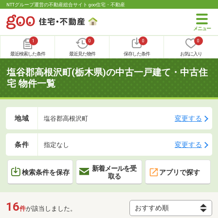
NTTグループ運営の不動産総合サイト goo住宅・不動産
1
0
0
0
最近検索した条件
最近見た物件
保存した条件
お気に入り
塩谷郡高根沢町(栃木県)の中古一戸建て・中古住
宅 物件一覧
地域
変更する
塩谷郡高根沢町
条件
変更する
指定なし
新着メールを受
検索条件を保存
アプリで探す
取る
16
件
が該当しました。