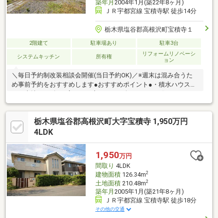
築年月
2004年1月(築22年8ヶ月)
ＪＲ宇都宮線 宝積寺駅 徒歩14分
栃木県塩谷郡高根沢町宝積寺１
2階建て
駐車場あり
駐車3台
リフォームリノベーシ
システムキッチン
所有権
ョン
＼毎日予約制改装相談会開催(当日予約OK)／※週末は混み合うた
め事前予約をおすすめします●おすすめポイント●・積水ハウス施
工・土地は138坪の広さでお庭いじりも楽しめます・住みやすく
て人気の平屋♪・軽量鉄骨造なので、地震に強い・カーポート2台
分、他2台で計4台駐車可能・防音室があるので楽器の練習をした
栃木県塩谷郡高根沢町大字宝積寺 1,950万円
り、ゲームルームや書斎としても集中できる空間として使えま
す・区画整理地内【リフォーム内容】●クロス張替え●水廻りCF張
4LDK
替え●トイレ新品交換●畳表替え・襖、障子張替え●LED照明交換●
ハウスクリーニング他※価格には消費税、リフォーム費用を含み
1,950
万円
ます
間取り
4LDK
2
建物面積
126.34m
2
土地面積
210.48m
築年月
2005年1月(築21年8ヶ月)
ＪＲ宇都宮線 宝積寺駅 徒歩18分
その他の交通