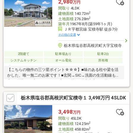
2,980
万円
間取り
4LDK
2
建物面積
140.72m
2
土地面積
276.28m
築年月
1967年8月(築59年1ヶ月)
ＪＲ宇都宮線 宝積寺駅 徒歩7分
その他の交通
栃木県塩谷郡高根沢町大字宝積寺
2階建て
駐車場あり
駐車2台
システムキッチン
オール電化
所有権
【こちらの物件の三ツ星ポイント☆☆☆】■味のある柱や梁を活
かした、唯一無二のお家です！■玄関→SIC→洗面の生活動線も
◎！■間取りも変更し、LDKは広々23帖！2階主寝室も11帖とゆと
りのある空間に！■地元工務店:K-LIVING Renovationがリノベーシ
ョンを施工しました♪■駐車場は縦列2台になります！＼空家につ
栃木県塩谷郡高根沢町宝積寺１ 3,498万円 4SLDK
き、即案内可能です／当社は全員が【宅地建物取引士】！ご購入
の手続き・住宅ローン等、一緒にサポートします♪また、しつこい
営業活動をしておりません！お問い合わせは、電話・メールどち
3,498
万円
らでもOK！まずは、お気軽にお問い合わせください☆
間取り
4SLDK
2
建物面積
124.25m
2
土地面積
458.82m