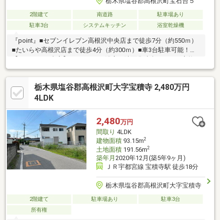
栃木県塩谷郡高根沢町宝石台５
2階建て
南道路
駐車場あり
駐車3台
システムキッチン
浴室乾燥機
『point』■セブンイレブン高根沢中央店まで徒歩7分（約550ｍ）
■たいらや高根沢店まで徒歩4分（約300ｍ）■車3台駐車可能！
【リフォーム内容】■キッチン、浴室、洗面化粧台、トイレ交換■
一部CF上張り、一部天井・壁クロス貼替■床下収納、玄関シリン
ダー交換■畳表替え、襖・障子張替え■TVインターホン新設■給湯
栃木県塩谷郡高根沢町大字宝積寺 2,480万円
器交換■防蟻工事、火災報知器設置■外壁・屋根塗装、破風・軒
天・雨樋塗装 など内覧見学受付中♪お気軽にお問い合わせくださ
4LDK
い！中古住宅のことなら、ケイアイエポックメイキングへお任せ
ください♪売却相談・購入相談 承ります！経験豊富なスタッフが
2,480
万円
迅速にご対応いたします！
間取り
4LDK
2
建物面積
93.15m
2
土地面積
191.56m
築年月
2020年12月(築5年9ヶ月)
ＪＲ宇都宮線 宝積寺駅 徒歩18分
栃木県塩谷郡高根沢町大字宝積寺
2階建て
駐車場あり
駐車3台
所有権