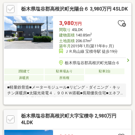
栃木県塩谷郡高根沢町光陽台６ 3,980万円 4SLDK
3,980
万円
間取り
4SLDK
2
建物面積
140.85m
2
土地面積
206.07m
築年月
2015年1月(築11年8ヶ月)
ＪＲ烏山線 宝積寺駅 徒歩19分
栃木県塩谷郡高根沢町光陽台６
2階建て
駐車場あり
駐車2台
床暖房
所有権
■軽量鉄骨造■メーターモジュール■リビング・ダイニング・キッ
チン床暖房■太陽光発電４．９０ＫＷ搭載■長期優良住宅■エネフ
ァーム■全窓「遮熱断熱・防犯合わせガラス」使用
栃木県塩谷郡高根沢町大字宝積寺 2,980万円
4LDK