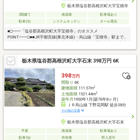
栃木県塩谷郡高根沢町大字宝積寺
2階建て
南道路
駐車場あり
駐車2台
システムキッチン
オール電化
■□━━「塩谷郡高根沢町大字宝積寺」のオススメ
POINT━━□■■JR宇都宮線(東北本線)・烏山線「宝積寺」駅まで
徒歩18分■売電収入有り。室内設備充実のオール電化住宅！■家事
動線に配慮された間取り。1階は回遊性があり、水廻りが集約され
ています。■家族間のコミュニケーションが生まれるリビング階
栃木県塩谷郡高根沢町大字石末 398万円 6K
段が採用されています。■リビング収納、WIC、廊下物入など、室
内随所に収納スペース有り。■緑豊かな宝積寺エリアに整備され
た大型分譲地内。子育て世帯にもおすすめの住環境です。■周辺
398
万円
環境・スーパーオータニ高根沢店 徒歩8分(約600m)・高根沢郵
間取り
6K
便局 徒歩5分(約400m)・光陽台のびのび公園 徒歩5分(約350m)
2
建物面積
111.57m
2
土地面積
1521.44m
築年月
1950年1月(築76年8ヶ月)
ＪＲ烏山線 下野花岡駅 徒歩38分
その他の交通
栃木県塩谷郡高根沢町大字石末
平屋
南道路
駐車場あり
駐車3台
所有権
即入居可