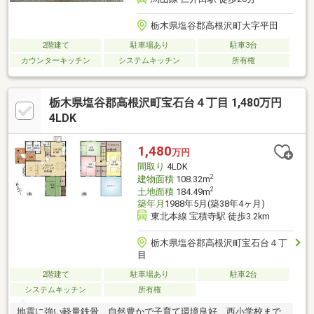
栃木県塩谷郡高根沢町大字平田
2階建て
駐車場あり
駐車3台
カウンターキッチン
システムキッチン
所有権
栃木県塩谷郡高根沢町宝石台４丁目 1,480万円
4LDK
1,480
万円
間取り
4LDK
2
建物面積
108.32m
2
土地面積
184.49m
築年月
1988年5月(築38年4ヶ月)
東北本線 宝積寺駅 徒歩3.2km
栃木県塩谷郡高根沢町宝石台４丁
目
2階建て
駐車場あり
駐車2台
システムキッチン
所有権
地震に強い軽量鉄骨 自然豊かで子育て環境良好 西小学校まで