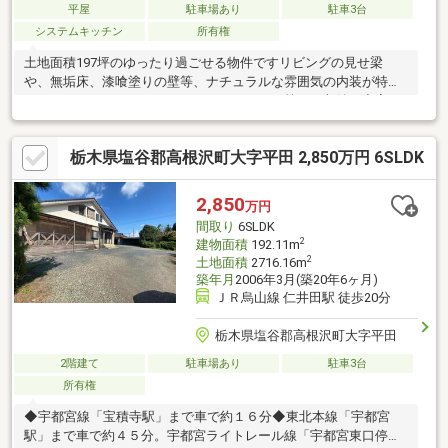
平屋
駐車場あり
駐車3台
システムキッチン
所有権
土地面積197坪のゆったり過ごせる物件ですリビングの見せ梁
や、無垢床、漆喰塗りの壁等、ナチュラルな雰囲気の内装が特徴
ですパントリー、ウォークインクローゼット等あり収納も充実！
広い庭には、薪ストーブ用の薪置場や、倉庫あり。駐車スペース
も広々。4台駐車可能車で約10分以内にスーパー・コンビニ・ド
栃木県塩谷郡高根沢町大字平田 2,850万円 6SLDK
ラッグストア・ホームセンターあり。本田技術研究所まで車で12
分ほどの立地で、通勤に◎高根沢町立中央小学校：徒歩約44分
（約3500ｍ）高根沢町立北高根沢中学校：徒歩約38分、自転車約
2,850
万円
15分ほど（約3000ｍ）
間取り
6SLDK
2
建物面積
192.11m
2
土地面積
2716.16m
築年月
2006年3月(築20年6ヶ月)
ＪＲ烏山線 仁井田駅 徒歩20分
栃木県塩谷郡高根沢町大字平田
2階建て
駐車場あり
駐車3台
所有権
◆宇都宮線「宝積寺駅」まで車で約１６分◆東北本線「宇都宮
駅」まで車で約４５分。宇都宮ライトレール線「宇都宮東口停留