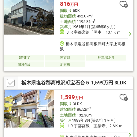
充実しています(*^^*)
816
万円
間取り
6DK
2
建物面積
492.07m
2
土地面積
1195.81m
築年月
1961年1月(築65年8ヶ月)
ＪＲ宇都宮線「岡本」10.1Ｋｍ
栃木県塩谷郡高根沢町大字上高根
沢
2階建て
南道路
駐車場あり
駐車3台
所有権
栃木県塩谷郡高根沢町宝石台５ 1,599万円 3LDK
1,599
万円
間取り
3LDK
2
建物面積
86.52m
2
土地面積
132.36m
築年月
1989年8月(築37年1ヶ月)
ＪＲ宇都宮線「宝積寺」2.6Ｋｍ