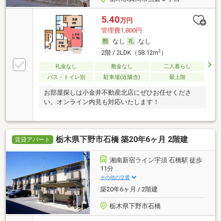
5.40
万円
管理費1,800円
なし
なし
2
2階 / 2LDK（58.12m
）
礼金なし
敷金なし
二人暮らし
バス・トイレ別
駐車場(近隣含)
最上階
お部屋探しは小金井不動産北店にぜひお任せくださ
い。オンライン内見も対応いたします！
栃木県下野市石橋 築20年6ヶ月 2階建
賃貸アパート
湘南新宿ライン宇須 石橋駅 徒歩
11分
その他の交通
築20年6ヶ月 / 2階建
栃木県下野市石橋