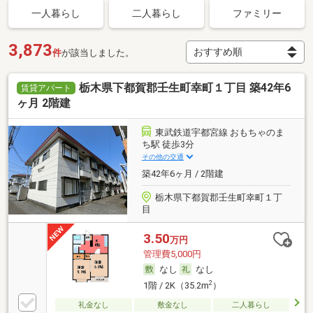
一人暮らし
二人暮らし
ファミリー
3,873
件
が該当しました。
栃木県下都賀郡壬生町幸町１丁目 築42年6
賃貸アパート
ヶ月 2階建
東武鉄道宇都宮線 おもちゃのま
ち駅 徒歩3分
その他の交通
築42年6ヶ月 / 2階建
栃木県下都賀郡壬生町幸町１丁
目
3.50
万円
管理費5,000円
なし
なし
2
1階 / 2K（35.2m
）
礼金なし
敷金なし
二人暮らし