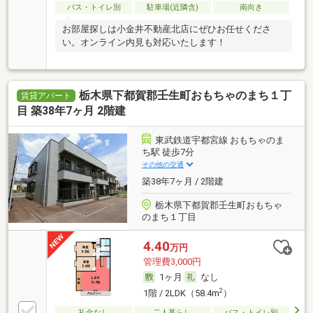
バス・トイレ別
駐車場(近隣含)
南向き
お部屋探しは小金井不動産北店にぜひお任せくださ
い。オンライン内見も対応いたします！
栃木県下都賀郡壬生町おもちゃのまち１丁
賃貸アパート
目 築38年7ヶ月 2階建
東武鉄道宇都宮線 おもちゃのま
ち駅 徒歩7分
その他の交通
築38年7ヶ月 / 2階建
栃木県下都賀郡壬生町おもちゃ
のまち１丁目
4.40
万円
管理費3,000円
1ヶ月
なし
2
1階 / 2LDK（58.4m
）
礼金なし
二人暮らし
バス・トイレ別