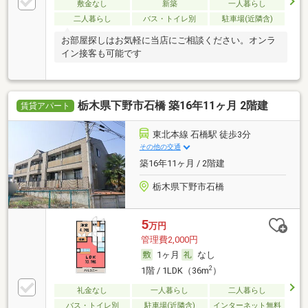
敷金なし
新築
一人暮らし
二人暮らし
バス・トイレ別
駐車場(近隣含)
お部屋探しはお気軽に当店にご相談ください。オンラ
イン接客も可能です
栃木県下野市石橋 築16年11ヶ月 2階建
賃貸アパート
東北本線 石橋駅 徒歩3分
その他の交通
築16年11ヶ月 / 2階建
栃木県下野市石橋
5
万円
管理費2,000円
1ヶ月
なし
2
1階 / 1LDK（36m
）
礼金なし
一人暮らし
二人暮らし
バス・トイレ別
駐車場(近隣含)
インターネット無料