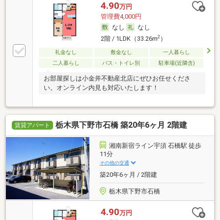
4.90
万円
管理費4,000円
なし
なし
2
2階 / 1LDK（33.26m
）
礼金なし
敷金なし
一人暮らし
二人暮らし
バス・トイレ別
駐車場(近隣含)
お部屋探しは小金井不動産北店にぜひお任せくださ
い。オンライン内見も対応いたします！
栃木県下野市石橋 築20年6ヶ月 2階建
賃貸アパート
湘南新宿ライン宇須 石橋駅 徒歩
11分
その他の交通
築20年6ヶ月 / 2階建
栃木県下野市石橋
4.90
万円