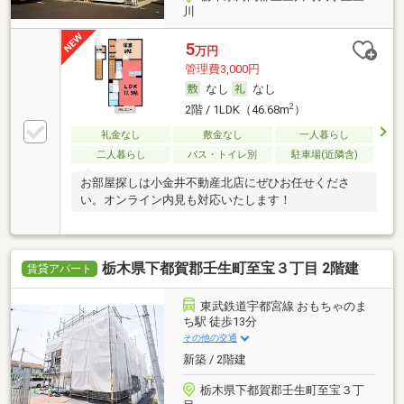
川
5
万円
管理費3,000円
なし
なし
2
2階 / 1LDK（46.68m
）
礼金なし
敷金なし
一人暮らし
二人暮らし
バス・トイレ別
駐車場(近隣含)
お部屋探しは小金井不動産北店にぜひお任せくださ
い。オンライン内見も対応いたします！
栃木県下都賀郡壬生町至宝３丁目 2階建
賃貸アパート
東武鉄道宇都宮線 おもちゃのま
ち駅 徒歩13分
その他の交通
新築 / 2階建
栃木県下都賀郡壬生町至宝３丁