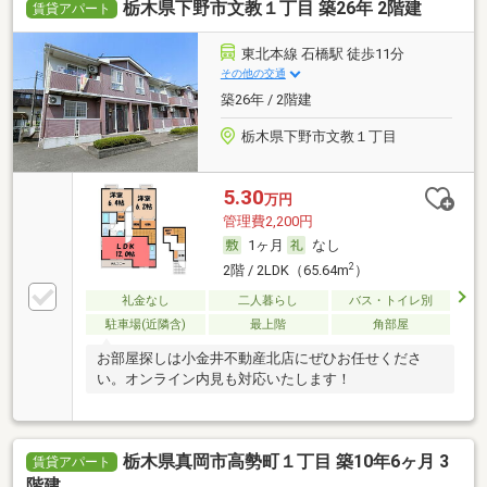
栃木県下野市文教１丁目 築26年 2階建
賃貸アパート
東北本線 石橋駅 徒歩11分
その他の交通
築26年 / 2階建
栃木県下野市文教１丁目
5.30
万円
管理費2,200円
1ヶ月
なし
2
2階 / 2LDK（65.64m
）
礼金なし
二人暮らし
バス・トイレ別
駐車場(近隣含)
最上階
角部屋
お部屋探しは小金井不動産北店にぜひお任せくださ
い。オンライン内見も対応いたします！
栃木県真岡市高勢町１丁目 築10年6ヶ月 3
賃貸アパート
階建