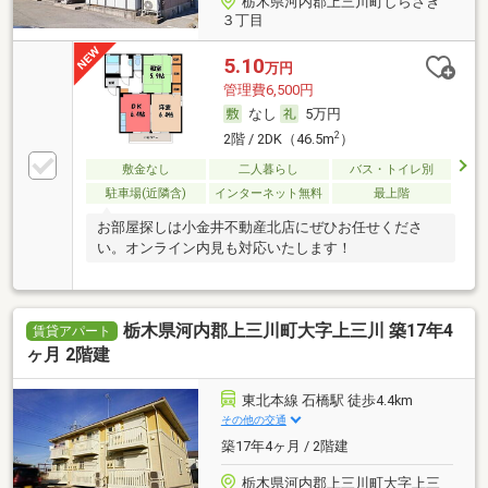
栃木県河内郡上三川町しらさぎ
３丁目
5.10
万円
管理費6,500円
なし
5万円
2
2階 / 2DK（46.5m
）
敷金なし
二人暮らし
バス・トイレ別
駐車場(近隣含)
インターネット無料
最上階
お部屋探しは小金井不動産北店にぜひお任せくださ
い。オンライン内見も対応いたします！
栃木県河内郡上三川町大字上三川 築17年4
賃貸アパート
ヶ月 2階建
東北本線 石橋駅 徒歩4.4km
その他の交通
築17年4ヶ月 / 2階建
栃木県河内郡上三川町大字上三