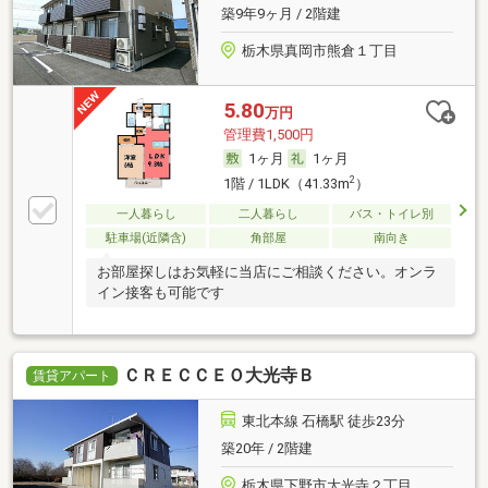
築9年9ヶ月 / 2階建
栃木県真岡市熊倉１丁目
5.80
万円
管理費1,500円
1ヶ月
1ヶ月
2
1階 / 1LDK（41.33m
）
一人暮らし
二人暮らし
バス・トイレ別
駐車場(近隣含)
角部屋
南向き
お部屋探しはお気軽に当店にご相談ください。オンラ
イン接客も可能です
ＣＲＥＣＣＥＯ大光寺Ｂ
賃貸アパート
東北本線 石橋駅 徒歩23分
築20年 / 2階建
栃木県下野市大光寺２丁目