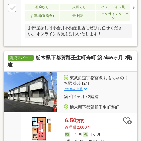
礼金なし
二人暮らし
バス・トイレ別
モニタ付インターホ
駐車場(近隣含)
最上階
ン
お部屋探しは小金井不動産北店にぜひお任せくださ
い。オンライン内見も対応いたします！
栃木県下都賀郡壬生町寿町 築7年6ヶ月 2階
賃貸アパート
建
東武鉄道宇都宮線 おもちゃのま
ち駅 徒歩12分
その他の交通
築7年6ヶ月 / 2階建
栃木県下都賀郡壬生町寿町
6.50
万円
管理費2,000円
1ヶ月
1ヶ月
2