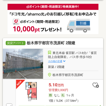
栃木県宇都宮市茂原町 2階建
賃貸アパート
東北本線 雀宮駅 バス6分/「雀宮
陸上自衛隊前」バス停 停歩10分
その他の交通
新築 / 2階建
栃木県宇都宮市茂原町
5.10
万円
管理費3,000円
なし
1ヶ月
2
1階 / 1LDK（37.54m
）