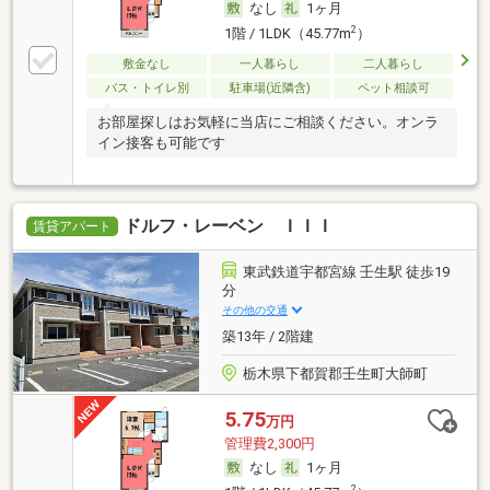
なし
1ヶ月
2
1階 / 1LDK（45.77m
）
敷金なし
一人暮らし
二人暮らし
バス・トイレ別
駐車場(近隣含)
ペット相談可
お部屋探しはお気軽に当店にご相談ください。オンラ
イン接客も可能です
ドルフ・レーベン ＩＩＩ
賃貸アパート
東武鉄道宇都宮線 壬生駅 徒歩19
分
その他の交通
築13年 / 2階建
栃木県下都賀郡壬生町大師町
5.75
万円
管理費2,300円
なし
1ヶ月
2