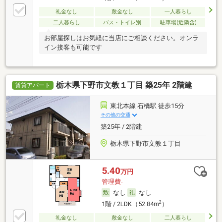
礼金なし
敷金なし
一人暮らし
二人暮らし
バス・トイレ別
駐車場(近隣含)
お部屋探しはお気軽に当店にご相談ください。オンラ
イン接客も可能です
栃木県下野市文教１丁目 築25年 2階建
賃貸アパート
東北本線 石橋駅 徒歩15分
その他の交通
築25年 / 2階建
栃木県下野市文教１丁目
5.40
万円
管理費-
なし
なし
2
1階 / 2LDK（52.84m
）
礼金なし
敷金なし
二人暮らし