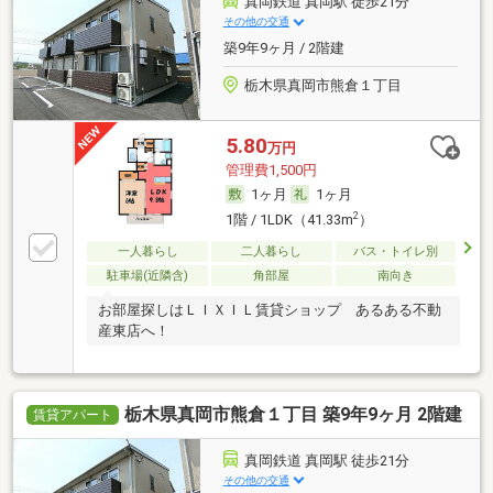
真岡鉄道 真岡駅 徒歩21分
その他の交通
築9年9ヶ月 / 2階建
栃木県真岡市熊倉１丁目
5.80
万円
管理費1,500円
1ヶ月
1ヶ月
2
1階 / 1LDK（41.33m
）
一人暮らし
二人暮らし
バス・トイレ別
駐車場(近隣含)
角部屋
南向き
お部屋探しはＬＩＸＩＬ賃貸ショップ あるある不動
産東店へ！
栃木県真岡市熊倉１丁目 築9年9ヶ月 2階建
賃貸アパート
真岡鉄道 真岡駅 徒歩21分
その他の交通