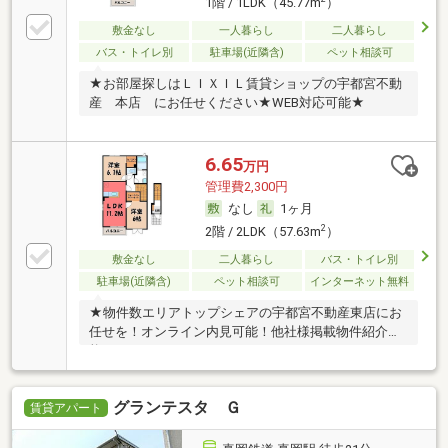
1階 / 1LDK（45.77m
）
敷金なし
一人暮らし
二人暮らし
バス・トイレ別
駐車場(近隣含)
ペット相談可
★お部屋探しはＬＩＸＩＬ賃貸ショップの宇都宮不動
産 本店 にお任せください★WEB対応可能★
6.65
万円
管理費2,300円
なし
1ヶ月
2
2階 / 2LDK（57.63m
）
敷金なし
二人暮らし
バス・トイレ別
駐車場(近隣含)
ペット相談可
インターネット無料
★物件数エリアトップシェアの宇都宮不動産東店にお
任せを！オンライン内見可能！他社様掲載物件紹介可
能！
グランテスタ Ｇ
賃貸アパート