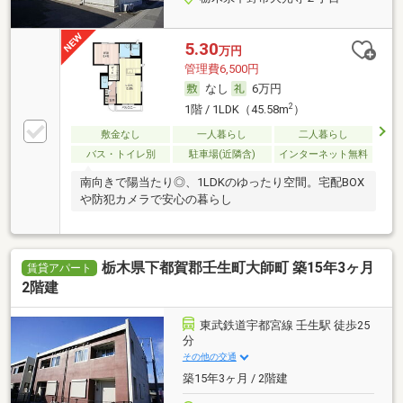
5.30
万円
管理費6,500円
なし
6万円
2
1階 / 1LDK（45.58m
）
敷金なし
一人暮らし
二人暮らし
バス・トイレ別
駐車場(近隣含)
インターネット無料
南向きで陽当たり◎、1LDKのゆったり空間。宅配BOX
や防犯カメラで安心の暮らし
栃木県下都賀郡壬生町大師町 築15年3ヶ月
賃貸アパート
2階建
東武鉄道宇都宮線 壬生駅 徒歩25
分
その他の交通
築15年3ヶ月 / 2階建