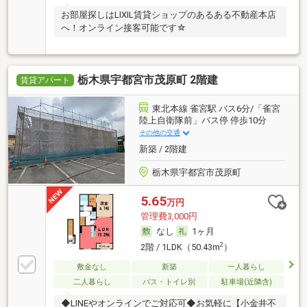
お部屋探しはLIXIL賃貸ショップのあるある不動産本店
へ！オンライン接客可能です☆
栃木県宇都宮市茂原町 2階建
賃貸アパート
東北本線 雀宮駅 バス6分/「雀宮
陸上自衛隊前」バス停 停歩10分
その他の交通
新築 / 2階建
栃木県宇都宮市茂原町
5.65
万円
管理費3,000円
なし
1ヶ月
2
2階 / 1LDK（50.43m
）
敷金なし
新築
一人暮らし
二人暮らし
バス・トイレ別
駐車場(近隣含)
◆LINEやオンラインでご対応可◆お気軽に【小金井不