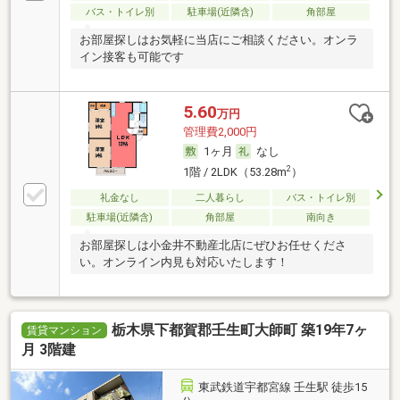
バス・トイレ別
駐車場(近隣含)
角部屋
お部屋探しはお気軽に当店にご相談ください。オンラ
イン接客も可能です
5.60
万円
管理費2,000円
1ヶ月
なし
2
1階 / 2LDK（53.28m
）
礼金なし
二人暮らし
バス・トイレ別
駐車場(近隣含)
角部屋
南向き
お部屋探しは小金井不動産北店にぜひお任せくださ
い。オンライン内見も対応いたします！
栃木県下都賀郡壬生町大師町 築19年7ヶ
賃貸マンション
月 3階建
東武鉄道宇都宮線 壬生駅 徒歩15