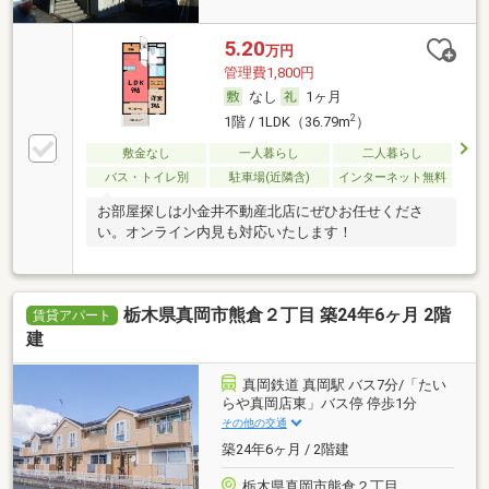
5.20
万円
管理費1,800円
なし
1ヶ月
2
1階 / 1LDK（36.79m
）
敷金なし
一人暮らし
二人暮らし
バス・トイレ別
駐車場(近隣含)
インターネット無料
お部屋探しは小金井不動産北店にぜひお任せくださ
い。オンライン内見も対応いたします！
栃木県真岡市熊倉２丁目 築24年6ヶ月 2階
賃貸アパート
建
真岡鉄道 真岡駅 バス7分/「たい
らや真岡店東」バス停 停歩1分
その他の交通
築24年6ヶ月 / 2階建
栃木県真岡市熊倉２丁目