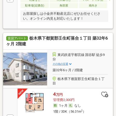
駐車場(近隣含)
角部屋
南向き
お部屋探しは小金井不動産北店にぜひお任せくださ
い。オンライン内見も対応いたします！
栃木県下都賀郡壬生町落合１丁目 築32年6
賃貸アパート
ヶ月 2階建
東武鉄道宇都宮線 国谷駅 徒歩9
分
その他の交通
築32年6ヶ月 / 2階建
栃木県下都賀郡壬生町落合１丁
目
4
万円
管理費2,000円
1ヶ月
なし
2
1階 / 3DK（56.31m
）