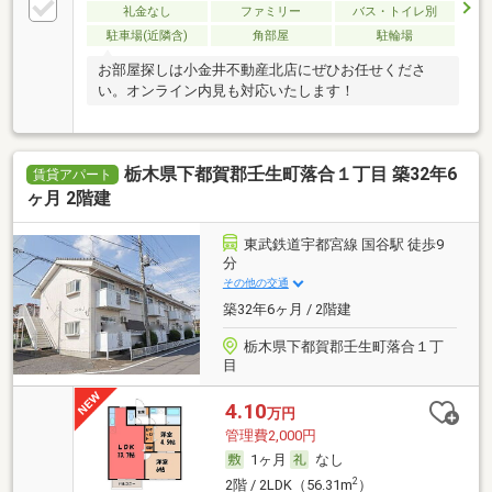
礼金なし
ファミリー
バス・トイレ別
駐車場(近隣含)
角部屋
駐輪場
お部屋探しは小金井不動産北店にぜひお任せくださ
い。オンライン内見も対応いたします！
栃木県下都賀郡壬生町落合１丁目 築32年6
賃貸アパート
ヶ月 2階建
東武鉄道宇都宮線 国谷駅 徒歩9
分
その他の交通
築32年6ヶ月 / 2階建
栃木県下都賀郡壬生町落合１丁
目
4.10
万円
管理費2,000円
1ヶ月
なし
2
2階 / 2LDK（56.31m
）