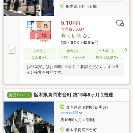
栃木県下野市石橋
5.10
万円
管理費3,000円
なし
なし
2
2階 / 1LDK（40.51m
）
礼金なし
敷金なし
一人暮らし
二人暮らし
バス・トイレ別
駐車場(近隣含)
お部屋探しはお気軽に当店にご相談ください。オンラ
イン接客も可能です。
栃木県真岡市台町 築18年8ヶ月 2階建
賃貸アパート
真岡鉄道 真岡駅 徒歩6分
その他の交通
築18年8ヶ月 / 2階建
栃木県真岡市台町