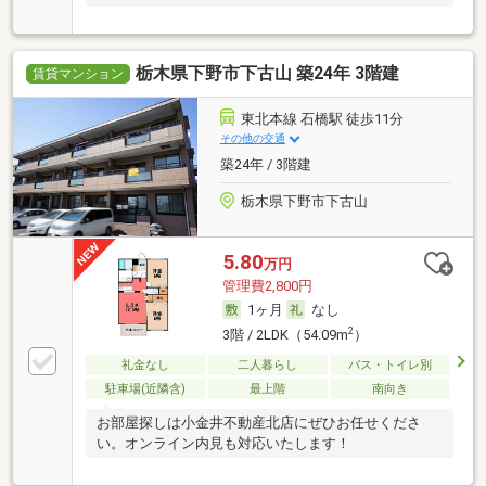
栃木県下野市下古山 築24年 3階建
賃貸マンション
東北本線 石橋駅 徒歩11分
その他の交通
築24年 / 3階建
栃木県下野市下古山
5.80
万円
管理費2,800円
1ヶ月
なし
2
3階 / 2LDK（54.09m
）
礼金なし
二人暮らし
バス・トイレ別
駐車場(近隣含)
最上階
南向き
お部屋探しは小金井不動産北店にぜひお任せくださ
い。オンライン内見も対応いたします！