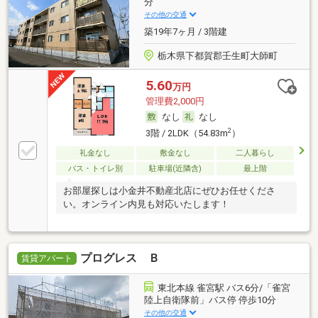
分
その他の交通
築19年7ヶ月 / 3階建
栃木県下都賀郡壬生町大師町
5.60
万円
管理費2,000円
なし
なし
2
3階 / 2LDK（54.83m
）
礼金なし
敷金なし
二人暮らし
バス・トイレ別
駐車場(近隣含)
最上階
お部屋探しは小金井不動産北店にぜひお任せくださ
い。オンライン内見も対応いたします！
プログレス Ｂ
賃貸アパート
東北本線 雀宮駅 バス6分/「雀宮
陸上自衛隊前」バス停 停歩10分
その他の交通