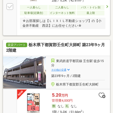
2階 / 1LDK（42.61m
）
一人暮らし
二人暮らし
バス・トイレ別
駐車場(近隣含)
インターネット無料
最上階
☆お部屋探しは【ＬＩＸＩＬ不動産ショップ】の【小
金井不動産 西店】にお任せください☆
栃木県下都賀郡壬生町大師町 築23年9ヶ月
賃貸アパート
2階建
東武鉄道宇都宮線 壬生駅 徒歩15
分
その他の交通
築23年9ヶ月 / 2階建
栃木県下都賀郡壬生町大師町
5.20
万円
管理費4,000円
なし
なし
2
1階 / 1LDK（51.66m
）