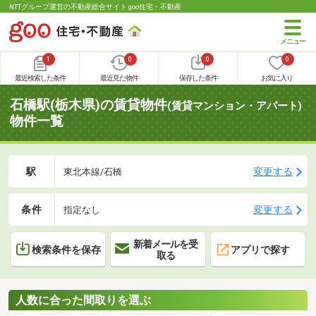
NTTグループ運営の不動産総合サイト goo住宅・不動産
1
0
0
0
最近検索した条件
最近見た物件
保存した条件
お気に入り
石橋駅(栃木県)の賃貸物件
(賃貸マンション・アパート)
物件一覧
駅
変更する
東北本線/石橋
条件
変更する
指定なし
新着メールを受
検索条件を保存
アプリで探す
取る
人数に合った間取りを選ぶ