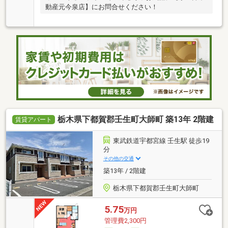
動産元今泉店】にお問合せください！
栃木県下都賀郡壬生町大師町 築13年 2階建
賃貸アパート
東武鉄道宇都宮線 壬生駅 徒歩19
分
その他の交通
築13年 / 2階建
栃木県下都賀郡壬生町大師町
5.75
万円
管理費2,300円