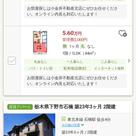
お部屋探しは小金井不動産北店にぜひお任せくださ
い。オンライン内見も対応いたします！
5.60
万円
管理費2,000円
1ヶ月
なし
2
1階 / 1LDK（44m
）
礼金なし
一人暮らし
二人暮らし
バス・トイレ別
駐車場(近隣含)
インターネット無料
お部屋探しは小金井不動産北店にぜひお任せくださ
い。オンライン内見も対応いたします！
栃木県下野市石橋 築23年3ヶ月 2階建
賃貸アパート
東北本線 石橋駅 徒歩4分
その他の交通
築23年3ヶ月 / 2階建