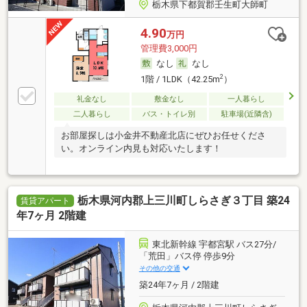
栃木県下都賀郡壬生町大師町
4.90
万円
管理費3,000円
なし
なし
2
1階 / 1LDK（42.25m
）
礼金なし
敷金なし
一人暮らし
二人暮らし
バス・トイレ別
駐車場(近隣含)
お部屋探しは小金井不動産北店にぜひお任せくださ
い。オンライン内見も対応いたします！
栃木県河内郡上三川町しらさぎ３丁目 築24
賃貸アパート
年7ヶ月 2階建
東北新幹線 宇都宮駅 バス27分/
「荒田」バス停 停歩9分
その他の交通
築24年7ヶ月 / 2階建